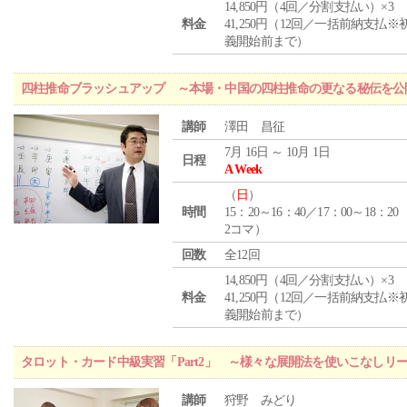
14,850円（4回／分割支払い）×3
料金
41,250円（12回／一括前納支払※
義開始前まで）
四柱推命ブラッシュアップ ～本場・中国の四柱推命の更なる秘伝を公
講師
澤田 昌征
7月 16日 ～ 10月 1日
日程
A Week
（
日
）
時間
15：20～16：40／17：00～18：20
2コマ）
回数
全12回
14,850円（4回／分割支払い）×3
料金
41,250円（12回／一括前納支払※
義開始前まで）
タロット・カード中級実習「Part2」 ～様々な展開法を使いこなしリ
講師
狩野 みどり