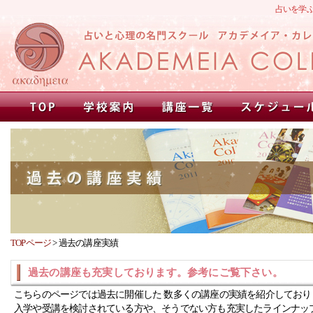
占いを学
TOPページ
>
過去の講座実績
過去の講座も充実しております。参考にご覧下さい。
こちらのページでは過去に開催した 数多くの講座の実績を紹介しており
入学や受講を検討されている方や、そうでない方も充実したラインナッ