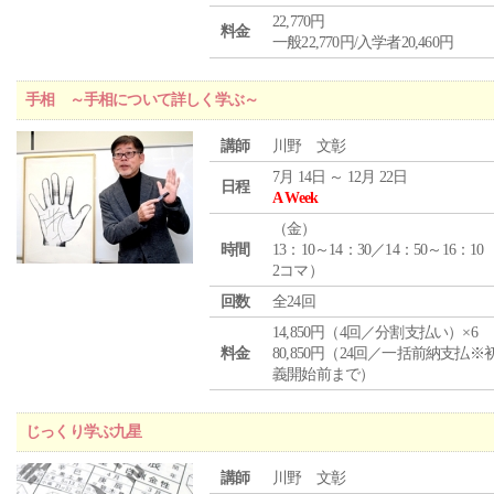
22,770円
料金
一般22,770円/入学者20,460円
手相 ～手相について詳しく学ぶ～
講師
川野 文彰
7月 14日 ～ 12月 22日
日程
A Week
（
金
）
時間
13：10～14：30／14：50～16：10
2コマ）
回数
全24回
14,850円（4回／分割支払い）×6
料金
80,850円（24回／一括前納支払※
義開始前まで）
じっくり学ぶ九星
講師
川野 文彰