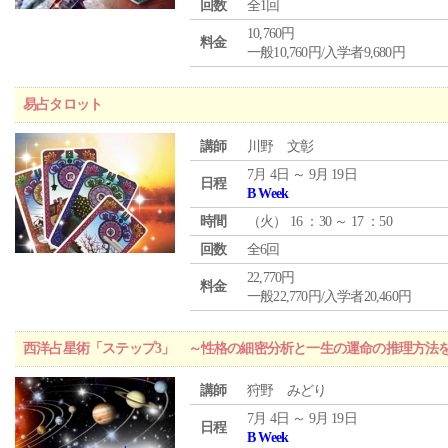
回数
全1回
10,760円
料金
一般10,760円/入学者9,680円
易占タロット
講師
川野 文彰
7月 4日 ～ 9月 19日
日程
B Week
時間
（
火
） 16 ：30 ～ 17 ：50
回数
全6回
22,770円
料金
一般22,770円/入学者20,460円
西洋占星術「ステップ3」 ～性格の細密分析と一生の運命の推理方法
講師
狩野 みどり
7月 4日 ～ 9月 19日
日程
B Week