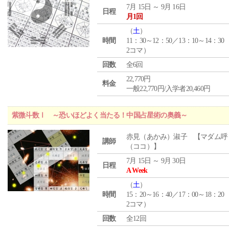
7月 15日 ～ 9月 16日
日程
月1回
（
土
）
時間
11：30～12：50／13：10～14：30
2コマ）
回数
全6回
22,770円
料金
一般22,770円/入学者20,460円
紫微斗数Ⅰ ～恐いほどよく当たる！中国占星術の奥義～
赤見（あかみ）淑子 【マダム呼
講師
（ココ）】
7月 15日 ～ 9月 30日
日程
A Week
（
土
）
時間
15：20～16：40／17：00～18：20
2コマ）
回数
全12回