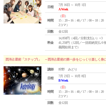
7月 16日 ～ 10月 1日
日程
A Week
（
日
）
時間
15：20～16：40／17：00～18：20
2コマ）
回数
全12回
14,850円（4回／分割支払い）×3
料金
41,250円（12回／一括前納支払※
義開始前まで）
西洋占星術「ステップ1」 ～西洋占星術の第一歩をじっくり楽しく身
講師
狩野 みどり
7月 23日 ～ 10月 8日
日程
B Week
（
日
）
時間
15：20～16：40／17：00～18：20
2コマ）
回数
全12回