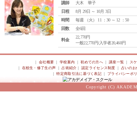
講師
大木 華子
日程
8月 29日 ～ 10月 3日
時間
毎週 （
火
） 11 ：30 ～ 12 ：50
回数
全6回
22,770円
料金
一般22,770円/入学者20,460円
｜
会社概要
｜
学校案内
｜
初めての方へ
｜
講座一覧
｜
ス
｜
在校生・修了生の声
｜
占術紹介
｜
認定ライセンス制度
｜
占いのお
｜
特定商取引法に基づく表記
｜
プライバシーポ
Copyright (C) AKADEM