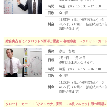
時間
毎週 （
木
） 16 ：30 ～ 17 ：50
回数
全12回
14,850円（4回／分割支払い）×3
料金
41,250円（12回／一括前納支払※
義開始前まで）
総合実占ゼミ／タロット＆西洋占星術 or 各種命術 ～タロット・カ
講師
森信 彰雄
7月 6日 ～ 9月 28日
日程
※8/17は休講となります。
時間
毎週 （
木
） 14 ：50 ～ 16 ：10
回数
全12回
14,850円（4回／分割支払い）×3
料金
41,250円（12回／一括前納支払※
義開始前まで）
タロット・カードⅡ「小アルカナ」実習 ～78枚フルセット用の展開