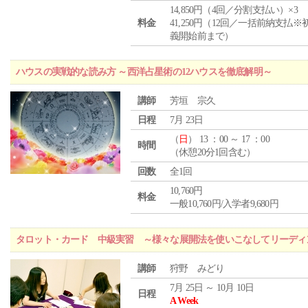
14,850円（4回／分割支払い）×3
料金
41,250円（12回／一括前納支払※
義開始前まで）
ハウスの実戦的な読み方 ～西洋占星術の12ハウスを徹底解明～
講師
芳垣 宗久
日程
7月 23日
（
日
） 13 ：00 ～ 17 ：00
時間
（休憩20分1回含む）
回数
全1回
10,760円
料金
一般10,760円/入学者9,680円
タロット・カード 中級実習 ～様々な展開法を使いこなしてリーディ
講師
狩野 みどり
7月 25日 ～ 10月 10日
日程
A Week