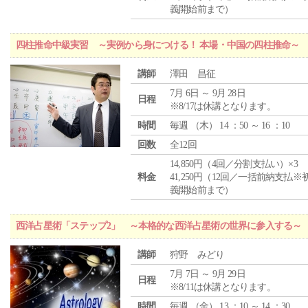
義開始前まで）
四柱推命中級実習 ～実例から身につける！ 本場・中国の四柱推命～
講師
澤田 昌征
7月 6日 ～ 9月 28日
日程
※8/17は休講となります。
時間
毎週 （
木
） 14 ：50 ～ 16 ：10
回数
全12回
14,850円（4回／分割支払い）×3
料金
41,250円（12回／一括前納支払※
義開始前まで）
西洋占星術「ステップ2」 ～本格的な西洋占星術の世界に参入する～
講師
狩野 みどり
7月 7日 ～ 9月 29日
日程
※8/11は休講となります。
時間
毎週 （
金
） 13 ：10 ～ 14 ：30