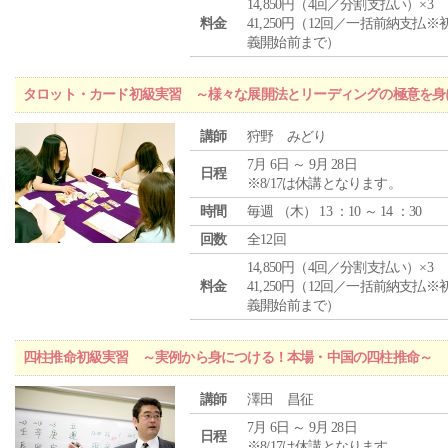
14,850円（4回／分割支払い）×3
料金
41,250円（12回／一括前納支払※
義開始前まで）
タロット・カード初級実習 ～様々な展開法とリーディングの極意を身
講師
狩野 みどり
7月 6日 ～ 9月 28日
日程
※8/17は休講となります。
時間
毎週 （
木
） 13 ：10 ～ 14 ：30
回数
全12回
14,850円（4回／分割支払い）×3
料金
41,250円（12回／一括前納支払※
義開始前まで）
四柱推命初級実習 ～実例から身につける！本場・中国の四柱推命～
講師
澤田 昌征
7月 6日 ～ 9月 28日
日程
※8/17は休講となります。