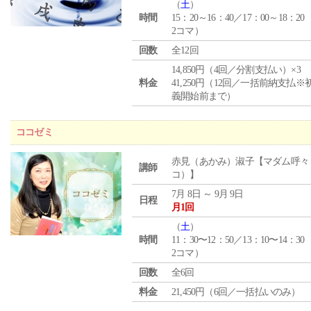
（
土
）
時間
15：20～16：40／17：00～18：20
2コマ）
回数
全12回
14,850円（4回／分割支払い）×3
料金
41,250円（12回／一括前納支払※
義開始前まで）
ココゼミ
赤見（あかみ）淑子【マダム呼々
講師
コ）】
7月 8日 ～ 9月 9日
日程
月1回
（
土
）
時間
11：30〜12：50／13：10〜14：30
2コマ）
回数
全6回
料金
21,450円（6回／一括払いのみ）