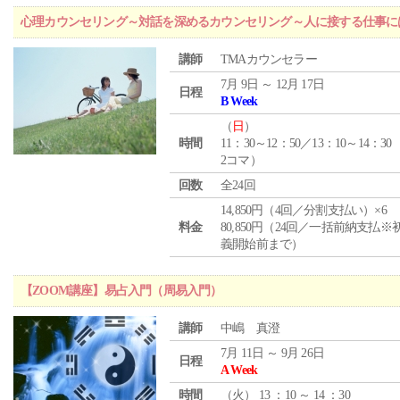
心理カウンセリング～対話を深めるカウンセリング～人に接する仕事には
講師
TMAカウンセラー
7月 9日 ～ 12月 17日
日程
B Week
（
日
）
時間
11：30～12：50／13：10～14：30
2コマ）
回数
全24回
14,850円（4回／分割支払い）×6
料金
80,850円（24回／一括前納支払※
義開始前まで）
【ZOOM講座】易占入門（周易入門）
講師
中嶋 真澄
7月 11日 ～ 9月 26日
日程
A Week
時間
（
火
） 13 ：10 ～ 14 ：30