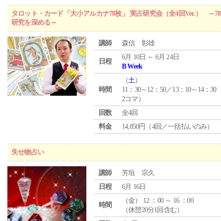
タロット・カード「大小アルカナ78枚」 実占研究会（全4回Ver.） 
研究を深める～
講師
森信 彰雄
6月 10日 ～ 6月 24日
日程
B Week
（
土
）
時間
11：30～12：50／13：10～14：30
2コマ）
回数
全4回
料金
14,850円（4回／一括払いのみ）
失せ物占い
講師
芳垣 宗久
日程
6月 16日
（
金
） 12 ：00 ～ 16 ：00
時間
（休憩20分1回含む）