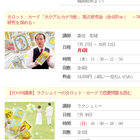
義開始前まで）
タロット・カード「大小アルカナ78枚」 実占研究会（全4回Ver.） 
研究を深める～
講師
森信 彰雄
7月 27日 ～ 10月 12日
日程
月1回
時間
（
木
） 11 ：30 ～ 12 ：50
回数
全4回
料金
14,850円（4回／一括払いのみ）
【ZOOM講座】ラクシュミーのタロット・カードで恋愛問題を読む
講師
ラクシュミー
日程
7月 30日
時間
（
日
） 16 ：00 ～ 18 ：00
回数
全1回