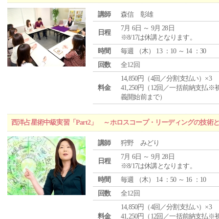
講師
森信 彰雄
7月 6日 ～ 9月 28日
日程
※8/17は休講となります。
時間
毎週 （
木
） 13 ：10 ～ 14 ：30
回数
全12回
14,850円（4回／分割支払い）×3
料金
41,250円（12回／一括前納支払※
義開始前まで）
西洋占星術中級実習「Part2」 ～ホロスコープ・リーディングの技術
講師
狩野 みどり
7月 6日 ～ 9月 28日
日程
※8/17は休講となります。
時間
毎週 （
木
） 14 ：50 ～ 16 ：10
回数
全12回
14,850円（4回／分割支払い）×3
料金
41,250円（12回／一括前納支払※