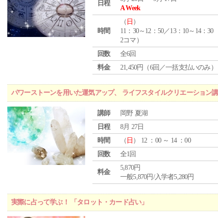
日程
A Week
（
日
）
時間
11：30～12：50／13：10～14：30
2コマ）
回数
全6回
料金
21,450円（6回／一括支払いのみ）
パワーストーンを用いた運気アップ、 ライフスタイルクリエーション講
講師
岡野 夏湖
日程
8月 27日
時間
（
日
） 12 ：00 ～ 14 ：00
回数
全1回
5,870円
料金
一般5,870円/入学者5,280円
実際に占って学ぶ！ 「タロット・カード占い」