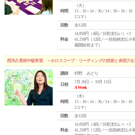
（
火
）
時間
13：10～14：30／14：50～16：10
2コマ）
回数
全12回
14,850円（4回／分割支払い）×3
料金
41,250円（12回／一括前納支払※
義開始前まで）
西洋占星術中級実習 ～ホロスコープ・リーディングの技術と表現力を
講師
狩野 みどり
7月 26日 ～ 10月 11日
日程
A Week
（
水
）
時間
13：10～14：30／14：50～16：10
2コマ）
回数
全12回
14,850円（4回／分割支払い）×3
料金
41,250円（12回／一括前納支払※