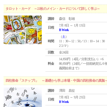
タロット・カード ～22枚のメイン・カードについて詳しく学ぶ～
講師
森信 彰雄
7月 8日 ～ 1月 13日
日程
B Week
（
土
）
時間
11：30～12：50／13：10～14：30
2コマ）
回数
全24回
14,850円（4回／分割支払い）×6
料金
80,850円（24回／一括前納支払※
義開始前まで）
四柱推命「ステップ1」 ～基礎から学ぶ本場・中国の四柱推命の真髄
講師
澤田 昌征
7月 8日 ～ 9月 23日
日程
B Week