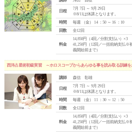
講師
澤田 昌征
7月 7日 ～ 9月 29日
日程
※8/11は休講となります。
時間
毎週 （
金
） 14 ：50 ～ 16 ：10
回数
全12回
14,850円（4回／分割支払い）×3
料金
41,250円（12回／一括前納支払※
義開始前まで）
西洋占星術初級実習 ～ホロスコープからあらゆる事を読み取る訓練を
講師
森信 彰雄
7月 7日 ～ 9月 29日
日程
※8/11は休講となります。
時間
毎週 （
金
） 11 ：30 ～ 12 ：50
回数
全12回
14,850円（4回／分割支払い）×3
料金
41,250円（12回／一括前納支払※
義開始前まで）