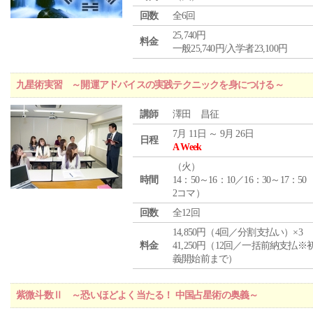
回数
全6回
25,740円
料金
一般25,740円/入学者23,100円
九星術実習 ～開運アドバイスの実践テクニックを身につける～
講師
澤田 昌征
7月 11日 ～ 9月 26日
日程
A Week
（
火
）
時間
14：50～16：10／16：30～17：50
2コマ）
回数
全12回
14,850円（4回／分割支払い）×3
料金
41,250円（12回／一括前納支払※
義開始前まで）
紫微斗数Ⅱ ～恐いほどよく当たる！ 中国占星術の奥義～