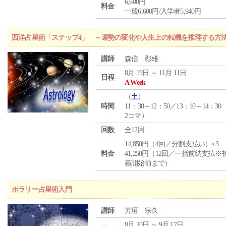
6,600円
料金
一般6,600円/入学者5,940円
西洋占星術「ステップ4」 ～運勢の変化や人生上の転機を推理する方
講師
森信 彰雄
8月 19日 ～ 11月 11日
日程
A Week
（
土
）
時間
11：30～12：50／13：10～14：30
2コマ）
回数
全12回
14,850円（4回／分割支払い）×3
料金
41,250円（12回／一括前納支払※
義開始前まで）
ホラリー占星術入門
講師
芳垣 宗久
8月 20日 ～ 9月 17日