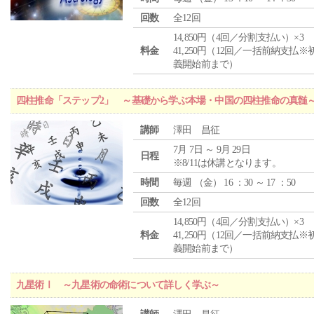
回数
全12回
14,850円（4回／分割支払い）×3
料金
41,250円（12回／一括前納支払※
義開始前まで）
四柱推命「ステップ2」 ～基礎から学ぶ本場・中国の四柱推命の真髄
講師
澤田 昌征
7月 7日 ～ 9月 29日
日程
※8/11は休講となります。
時間
毎週 （
金
） 16 ：30 ～ 17 ：50
回数
全12回
14,850円（4回／分割支払い）×3
料金
41,250円（12回／一括前納支払※
義開始前まで）
九星術Ⅰ ～九星術の命術について詳しく学ぶ～