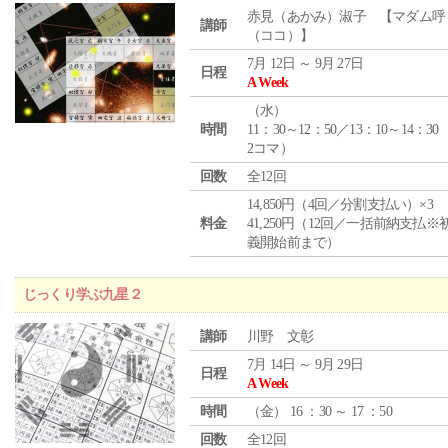
赤見（あかみ）淑子 【マダム呼
講師
（ココ）】
7月 12日 ～ 9月 27日
日程
A Week
（
水
）
時間
11：30～12：50／13：10～14：30
2コマ）
回数
全12回
14,850円（4回／分割支払い）×3
料金
41,250円（12回／一括前納支払※
義開始前まで）
じっくり学ぶ九星２
講師
川野 文彰
7月 14日 ～ 9月 29日
日程
A Week
時間
（
金
） 16 ：30 ～ 17 ：50
回数
全12回