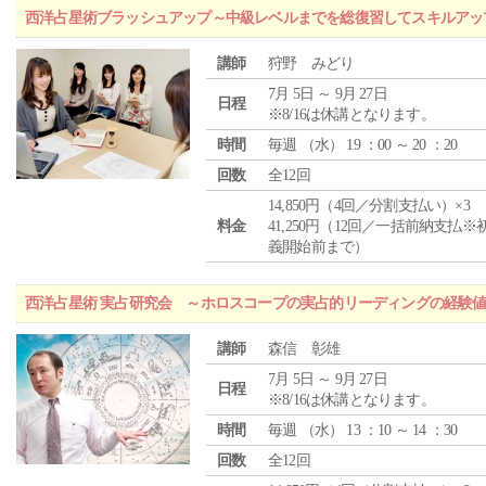
西洋占星術ブラッシュアップ～中級レベルまでを総復習してスキルアッ
講師
狩野 みどり
7月 5日 ～ 9月 27日
日程
※8/16は休講となります。
時間
毎週 （
水
） 19 ：00 ～ 20 ：20
回数
全12回
14,850円（4回／分割支払い）×3
料金
41,250円（12回／一括前納支払※
義開始前まで）
西洋占星術 実占研究会 ～ホロスコープの実占的リーディングの経験
講師
森信 彰雄
7月 5日 ～ 9月 27日
日程
※8/16は休講となります。
時間
毎週 （
水
） 13 ：10 ～ 14 ：30
回数
全12回