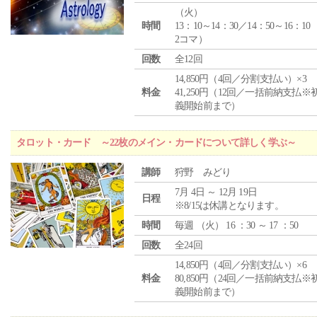
（
火
）
時間
13：10～14：30／14：50～16：10
2コマ）
回数
全12回
14,850円（4回／分割支払い）×3
料金
41,250円（12回／一括前納支払※
義開始前まで）
タロット・カード ～22枚のメイン・カードについて詳しく学ぶ～
講師
狩野 みどり
7月 4日 ～ 12月 19日
日程
※8/15は休講となります。
時間
毎週 （
火
） 16 ：30 ～ 17 ：50
回数
全24回
14,850円（4回／分割支払い）×6
料金
80,850円（24回／一括前納支払※
義開始前まで）