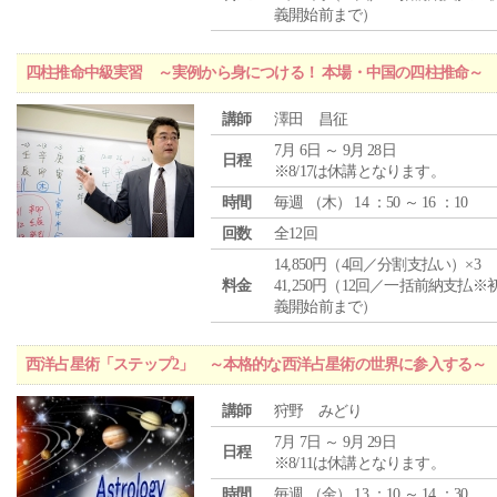
義開始前まで）
四柱推命中級実習 ～実例から身につける！ 本場・中国の四柱推命～
講師
澤田 昌征
7月 6日 ～ 9月 28日
日程
※8/17は休講となります。
時間
毎週 （
木
） 14 ：50 ～ 16 ：10
回数
全12回
14,850円（4回／分割支払い）×3
料金
41,250円（12回／一括前納支払※
義開始前まで）
西洋占星術「ステップ2」 ～本格的な西洋占星術の世界に参入する～
講師
狩野 みどり
7月 7日 ～ 9月 29日
日程
※8/11は休講となります。
時間
毎週 （
金
） 13 ：10 ～ 14 ：30