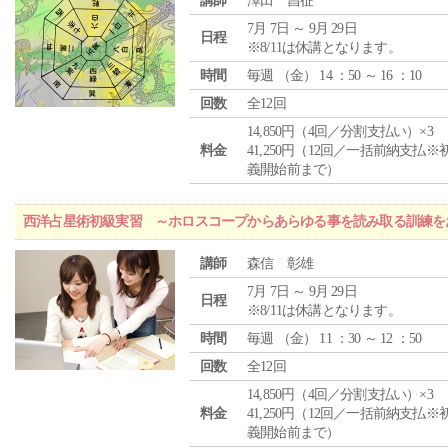
講師
澤田 昌征
7月 7日 ～ 9月 29日
日程
※8/11は休講となります。
時間
毎週 （
金
） 14 ：50 ～ 16 ：10
回数
全12回
14,850円（4回／分割支払い）×3
料金
41,250円（12回／一括前納支払※
義開始前まで）
西洋占星術初級実習 ～ホロスコープからあらゆる事を読み取る訓練を
講師
森信 彰雄
7月 7日 ～ 9月 29日
日程
※8/11は休講となります。
時間
毎週 （
金
） 11 ：30 ～ 12 ：50
回数
全12回
14,850円（4回／分割支払い）×3
料金
41,250円（12回／一括前納支払※
義開始前まで）