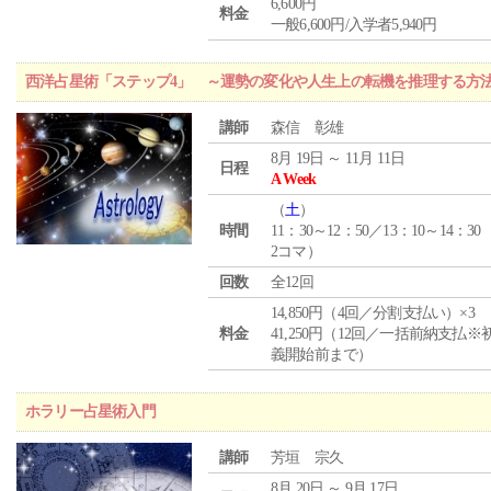
6,600円
料金
一般6,600円/入学者5,940円
西洋占星術「ステップ4」 ～運勢の変化や人生上の転機を推理する方
講師
森信 彰雄
8月 19日 ～ 11月 11日
日程
A Week
（
土
）
時間
11：30～12：50／13：10～14：30
2コマ）
回数
全12回
14,850円（4回／分割支払い）×3
料金
41,250円（12回／一括前納支払※
義開始前まで）
ホラリー占星術入門
講師
芳垣 宗久
8月 20日 ～ 9月 17日