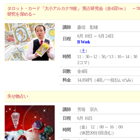
タロット・カード「大小アルカナ78枚」 実占研究会（全4回Ver.） 
研究を深める～
講師
森信 彰雄
6月 10日 ～ 6月 24日
日程
B Week
（
土
）
時間
11：30～12：50／13：10～14：30
2コマ）
回数
全4回
料金
14,850円（4回／一括払いのみ）
失せ物占い
講師
芳垣 宗久
日程
6月 16日
（
金
） 12 ：00 ～ 16 ：00
時間
（休憩20分1回含む）