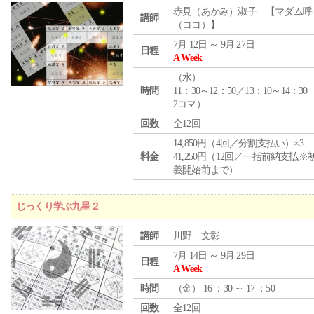
赤見（あかみ）淑子 【マダム呼
講師
（ココ）】
7月 12日 ～ 9月 27日
日程
A Week
（
水
）
時間
11：30～12：50／13：10～14：30
2コマ）
回数
全12回
14,850円（4回／分割支払い）×3
料金
41,250円（12回／一括前納支払※
義開始前まで）
じっくり学ぶ九星２
講師
川野 文彰
7月 14日 ～ 9月 29日
日程
A Week
時間
（
金
） 16 ：30 ～ 17 ：50
回数
全12回