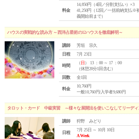
14,850円（4回／分割支払い）×3
料金
41,250円（12回／一括前納支払※
義開始前まで）
ハウスの実戦的な読み方 ～西洋占星術の12ハウスを徹底解明～
講師
芳垣 宗久
日程
7月 23日
（
日
） 13 ：00 ～ 17 ：00
時間
（休憩20分1回含む）
回数
全1回
10,760円
料金
一般10,760円/入学者9,680円
タロット・カード 中級実習 ～様々な展開法を使いこなしてリーディ
講師
狩野 みどり
7月 25日 ～ 10月 10日
日程
A Week