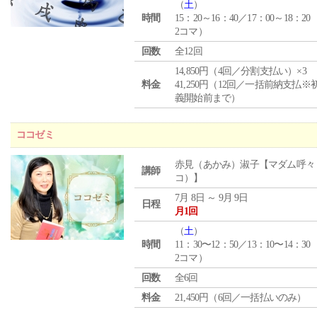
（
土
）
時間
15：20～16：40／17：00～18：20
2コマ）
回数
全12回
14,850円（4回／分割支払い）×3
料金
41,250円（12回／一括前納支払※
義開始前まで）
ココゼミ
赤見（あかみ）淑子【マダム呼々
講師
コ）】
7月 8日 ～ 9月 9日
日程
月1回
（
土
）
時間
11：30〜12：50／13：10〜14：30
2コマ）
回数
全6回
料金
21,450円（6回／一括払いのみ）