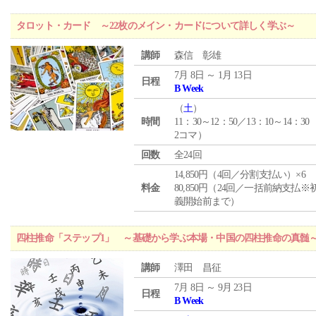
タロット・カード ～22枚のメイン・カードについて詳しく学ぶ～
講師
森信 彰雄
7月 8日 ～ 1月 13日
日程
B Week
（
土
）
時間
11：30～12：50／13：10～14：30
2コマ）
回数
全24回
14,850円（4回／分割支払い）×6
料金
80,850円（24回／一括前納支払※
義開始前まで）
四柱推命「ステップ1」 ～基礎から学ぶ本場・中国の四柱推命の真髄
講師
澤田 昌征
7月 8日 ～ 9月 23日
日程
B Week