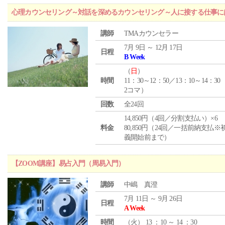
心理カウンセリング～対話を深めるカウンセリング～人に接する仕事には
講師
TMAカウンセラー
7月 9日 ～ 12月 17日
日程
B Week
（
日
）
時間
11：30～12：50／13：10～14：30
2コマ）
回数
全24回
14,850円（4回／分割支払い）×6
料金
80,850円（24回／一括前納支払※
義開始前まで）
【ZOOM講座】易占入門（周易入門）
講師
中嶋 真澄
7月 11日 ～ 9月 26日
日程
A Week
時間
（
火
） 13 ：10 ～ 14 ：30