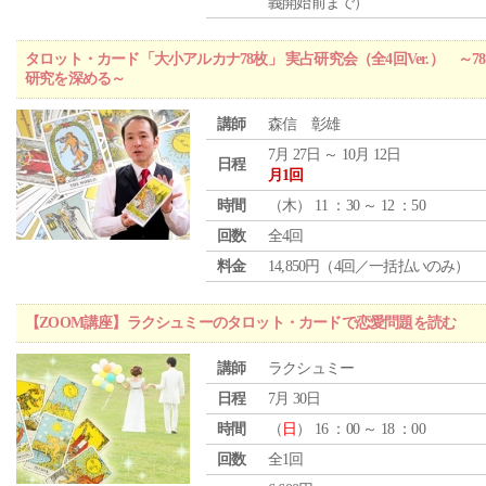
義開始前まで）
タロット・カード「大小アルカナ78枚」 実占研究会（全4回Ver.） 
研究を深める～
講師
森信 彰雄
7月 27日 ～ 10月 12日
日程
月1回
時間
（
木
） 11 ：30 ～ 12 ：50
回数
全4回
料金
14,850円（4回／一括払いのみ）
【ZOOM講座】ラクシュミーのタロット・カードで恋愛問題を読む
講師
ラクシュミー
日程
7月 30日
時間
（
日
） 16 ：00 ～ 18 ：00
回数
全1回