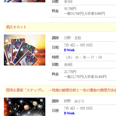
回数
全1回
10,760円
料金
一般10,760円/入学者9,680円
易占タロット
講師
川野 文彰
7月 4日 ～ 9月 19日
日程
B Week
時間
（
火
） 16 ：30 ～ 17 ：50
回数
全6回
22,770円
料金
一般22,770円/入学者20,460円
西洋占星術「ステップ3」 ～性格の細密分析と一生の運命の推理方法
講師
狩野 みどり
7月 4日 ～ 9月 19日
日程
B Week