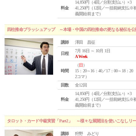
14,850円（4回／分割支払い）×3
料金
41,250円（12回／一括前納支払※
義開始前まで）
四柱推命ブラッシュアップ ～本場・中国の四柱推命の更なる秘伝を公
講師
澤田 昌征
7月 16日 ～ 10月 1日
日程
A Week
（
日
）
時間
15：20～16：40／17：00～18：20
2コマ）
回数
全12回
14,850円（4回／分割支払い）×3
料金
41,250円（12回／一括前納支払※
義開始前まで）
タロット・カード中級実習「Part2」 ～様々な展開法を使いこなしリ
講師
狩野 みどり