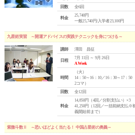
回数
全6回
25,740円
料金
一般25,740円/入学者23,100円
九星術実習 ～開運アドバイスの実践テクニックを身につける～
講師
澤田 昌征
7月 11日 ～ 9月 26日
日程
A Week
（
火
）
時間
14：50～16：10／16：30～17：50
2コマ）
回数
全12回
14,850円（4回／分割支払い）×3
料金
41,250円（12回／一括前納支払※
義開始前まで）
紫微斗数Ⅱ ～恐いほどよく当たる！ 中国占星術の奥義～