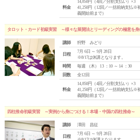
14,850円（4回／分割支払い）×3
料金
41,250円（12回／一括前納支払※
義開始前まで）
タロット・カード初級実習 ～様々な展開法とリーディングの極意を身
講師
狩野 みどり
7月 6日 ～ 9月 28日
日程
※8/17は休講となります。
時間
毎週 （
木
） 13 ：10 ～ 14 ：30
回数
全12回
14,850円（4回／分割支払い）×3
料金
41,250円（12回／一括前納支払※
義開始前まで）
四柱推命初級実習 ～実例から身につける！本場・中国の四柱推命～
講師
澤田 昌征
7月 6日 ～ 9月 28日
日程
※8/17は休講となります。