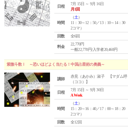
7月 15日 ～ 9月 16日
日程
月1回
（
土
）
時間
11：30～12：50／13：10～14：30
2コマ）
回数
全6回
22,770円
料金
一般22,770円/入学者20,460円
紫微斗数Ⅰ ～恐いほどよく当たる！中国占星術の奥義～
赤見（あかみ）淑子 【マダム呼
講師
（ココ）】
7月 15日 ～ 9月 30日
日程
A Week
（
土
）
時間
15：20～16：40／17：00～18：20
2コマ）
回数
全12回