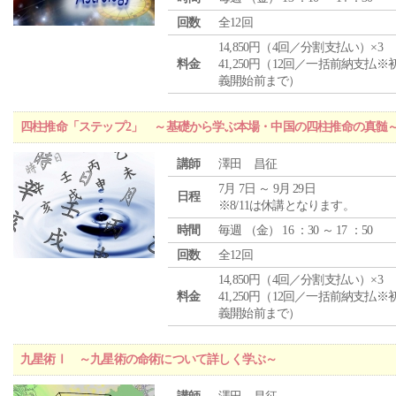
回数
全12回
14,850円（4回／分割支払い）×3
料金
41,250円（12回／一括前納支払※
義開始前まで）
四柱推命「ステップ2」 ～基礎から学ぶ本場・中国の四柱推命の真髄
講師
澤田 昌征
7月 7日 ～ 9月 29日
日程
※8/11は休講となります。
時間
毎週 （
金
） 16 ：30 ～ 17 ：50
回数
全12回
14,850円（4回／分割支払い）×3
料金
41,250円（12回／一括前納支払※
義開始前まで）
九星術Ⅰ ～九星術の命術について詳しく学ぶ～