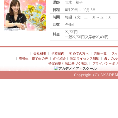
講師
大木 華子
日程
8月 29日 ～ 10月 3日
時間
毎週 （
火
） 11 ：30 ～ 12 ：50
回数
全6回
22,770円
料金
一般22,770円/入学者20,460円
｜
会社概要
｜
学校案内
｜
初めての方へ
｜
講座一覧
｜
ス
｜
在校生・修了生の声
｜
占術紹介
｜
認定ライセンス制度
｜
占いのお
｜
特定商取引法に基づく表記
｜
プライバシーポ
Copyright (C) AKADEM