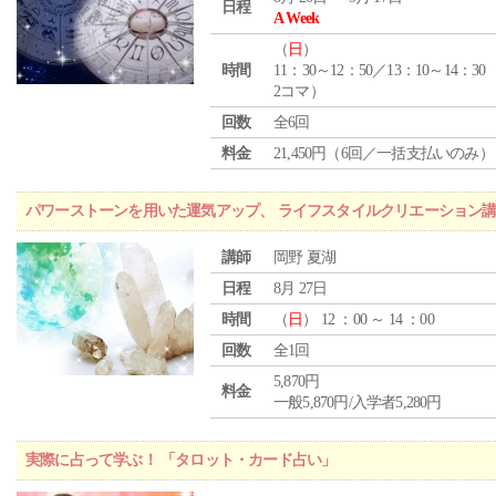
日程
A Week
（
日
）
時間
11：30～12：50／13：10～14：30
2コマ）
回数
全6回
料金
21,450円（6回／一括支払いのみ）
パワーストーンを用いた運気アップ、 ライフスタイルクリエーション講
講師
岡野 夏湖
日程
8月 27日
時間
（
日
） 12 ：00 ～ 14 ：00
回数
全1回
5,870円
料金
一般5,870円/入学者5,280円
実際に占って学ぶ！ 「タロット・カード占い」