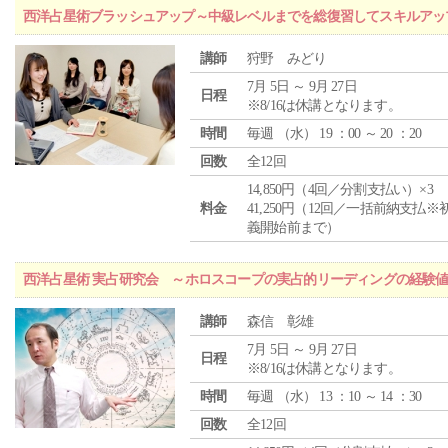
西洋占星術ブラッシュアップ～中級レベルまでを総復習してスキルアッ
講師
狩野 みどり
7月 5日 ～ 9月 27日
日程
※8/16は休講となります。
時間
毎週 （
水
） 19 ：00 ～ 20 ：20
回数
全12回
14,850円（4回／分割支払い）×3
料金
41,250円（12回／一括前納支払※
義開始前まで）
西洋占星術 実占研究会 ～ホロスコープの実占的リーディングの経験
講師
森信 彰雄
7月 5日 ～ 9月 27日
日程
※8/16は休講となります。
時間
毎週 （
水
） 13 ：10 ～ 14 ：30
回数
全12回