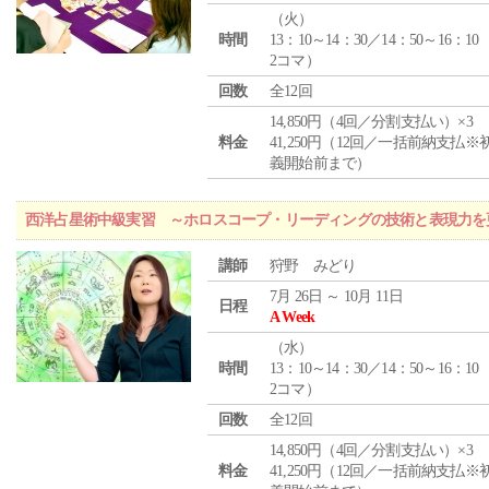
（
火
）
時間
13：10～14：30／14：50～16：10
2コマ）
回数
全12回
14,850円（4回／分割支払い）×3
料金
41,250円（12回／一括前納支払※
義開始前まで）
西洋占星術中級実習 ～ホロスコープ・リーディングの技術と表現力を
講師
狩野 みどり
7月 26日 ～ 10月 11日
日程
A Week
（
水
）
時間
13：10～14：30／14：50～16：10
2コマ）
回数
全12回
14,850円（4回／分割支払い）×3
料金
41,250円（12回／一括前納支払※