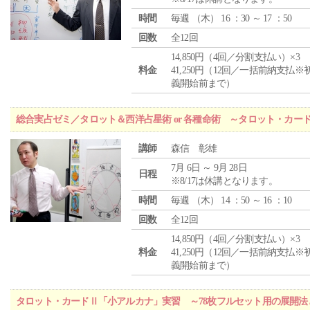
時間
毎週 （
木
） 16 ：30 ～ 17 ：50
回数
全12回
14,850円（4回／分割支払い）×3
料金
41,250円（12回／一括前納支払※
義開始前まで）
総合実占ゼミ／タロット＆西洋占星術 or 各種命術 ～タロット・カ
講師
森信 彰雄
7月 6日 ～ 9月 28日
日程
※8/17は休講となります。
時間
毎週 （
木
） 14 ：50 ～ 16 ：10
回数
全12回
14,850円（4回／分割支払い）×3
料金
41,250円（12回／一括前納支払※
義開始前まで）
タロット・カードⅡ「小アルカナ」実習 ～78枚フルセット用の展開