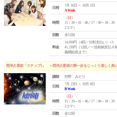
7月 16日 ～ 10月 1日
日程
A Week
（
日
）
時間
15：20～16：40／17：00～18：20
2コマ）
回数
全12回
14,850円（4回／分割支払い）×3
料金
41,250円（12回／一括前納支払※
義開始前まで）
西洋占星術「ステップ1」 ～西洋占星術の第一歩をじっくり楽しく身
講師
狩野 みどり
7月 23日 ～ 10月 8日
日程
B Week
（
日
）
時間
15：20～16：40／17：00～18：20
2コマ）
回数
全12回