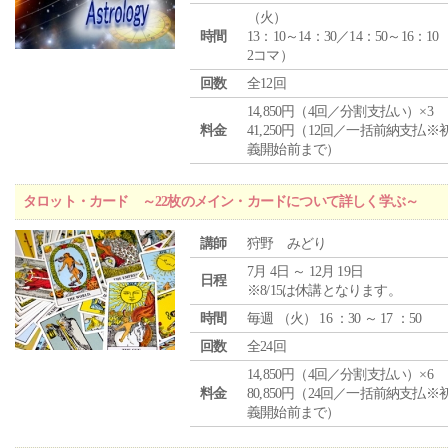
（
火
）
時間
13：10～14：30／14：50～16：10
2コマ）
回数
全12回
14,850円（4回／分割支払い）×3
料金
41,250円（12回／一括前納支払※
義開始前まで）
タロット・カード ～22枚のメイン・カードについて詳しく学ぶ～
講師
狩野 みどり
7月 4日 ～ 12月 19日
日程
※8/15は休講となります。
時間
毎週 （
火
） 16 ：30 ～ 17 ：50
回数
全24回
14,850円（4回／分割支払い）×6
料金
80,850円（24回／一括前納支払※
義開始前まで）