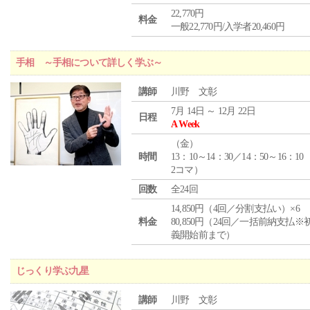
22,770円
料金
一般22,770円/入学者20,460円
手相 ～手相について詳しく学ぶ～
講師
川野 文彰
7月 14日 ～ 12月 22日
日程
A Week
（
金
）
時間
13：10～14：30／14：50～16：10
2コマ）
回数
全24回
14,850円（4回／分割支払い）×6
料金
80,850円（24回／一括前納支払※
義開始前まで）
じっくり学ぶ九星
講師
川野 文彰