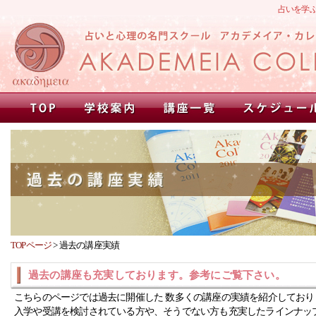
占いを学
TOPページ
>
過去の講座実績
過去の講座も充実しております。参考にご覧下さい。
こちらのページでは過去に開催した 数多くの講座の実績を紹介しており
入学や受講を検討されている方や、そうでない方も充実したラインナッ