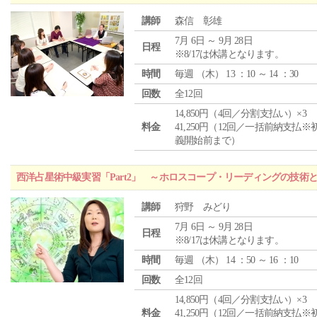
講師
森信 彰雄
7月 6日 ～ 9月 28日
日程
※8/17は休講となります。
時間
毎週 （
木
） 13 ：10 ～ 14 ：30
回数
全12回
14,850円（4回／分割支払い）×3
料金
41,250円（12回／一括前納支払※
義開始前まで）
西洋占星術中級実習「Part2」 ～ホロスコープ・リーディングの技術
講師
狩野 みどり
7月 6日 ～ 9月 28日
日程
※8/17は休講となります。
時間
毎週 （
木
） 14 ：50 ～ 16 ：10
回数
全12回
14,850円（4回／分割支払い）×3
料金
41,250円（12回／一括前納支払※