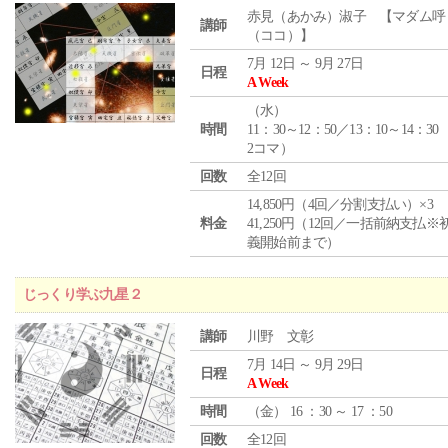
赤見（あかみ）淑子 【マダム呼
講師
（ココ）】
7月 12日 ～ 9月 27日
日程
A Week
（
水
）
時間
11：30～12：50／13：10～14：30
2コマ）
回数
全12回
14,850円（4回／分割支払い）×3
料金
41,250円（12回／一括前納支払※
義開始前まで）
じっくり学ぶ九星２
講師
川野 文彰
7月 14日 ～ 9月 29日
日程
A Week
時間
（
金
） 16 ：30 ～ 17 ：50
回数
全12回