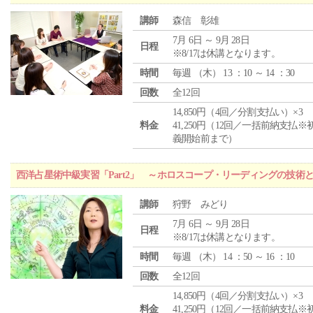
講師
森信 彰雄
7月 6日 ～ 9月 28日
日程
※8/17は休講となります。
時間
毎週 （
木
） 13 ：10 ～ 14 ：30
回数
全12回
14,850円（4回／分割支払い）×3
料金
41,250円（12回／一括前納支払※
義開始前まで）
西洋占星術中級実習「Part2」 ～ホロスコープ・リーディングの技術
講師
狩野 みどり
7月 6日 ～ 9月 28日
日程
※8/17は休講となります。
時間
毎週 （
木
） 14 ：50 ～ 16 ：10
回数
全12回
14,850円（4回／分割支払い）×3
料金
41,250円（12回／一括前納支払※