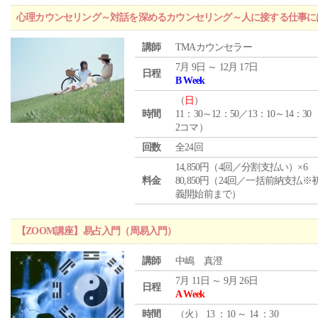
心理カウンセリング～対話を深めるカウンセリング～人に接する仕事には
講師
TMAカウンセラー
7月 9日 ～ 12月 17日
日程
B Week
（
日
）
時間
11：30～12：50／13：10～14：30
2コマ）
回数
全24回
14,850円（4回／分割支払い）×6
料金
80,850円（24回／一括前納支払※
義開始前まで）
【ZOOM講座】易占入門（周易入門）
講師
中嶋 真澄
7月 11日 ～ 9月 26日
日程
A Week
時間
（
火
） 13 ：10 ～ 14 ：30