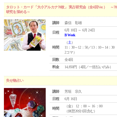
タロット・カード「大小アルカナ78枚」 実占研究会（全4回Ver.） 
研究を深める～
講師
森信 彰雄
6月 10日 ～ 6月 24日
日程
B Week
（
土
）
時間
11：30～12：50／13：10～14：30
2コマ）
回数
全4回
料金
14,850円（4回／一括払いのみ）
失せ物占い
講師
芳垣 宗久
日程
6月 16日
（
金
） 12 ：00 ～ 16 ：00
時間
（休憩20分1回含む）