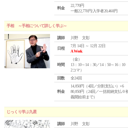
22,770円
料金
一般22,770円/入学者20,460円
手相 ～手相について詳しく学ぶ～
講師
川野 文彰
7月 14日 ～ 12月 22日
日程
A Week
（
金
）
時間
13：10～14：30／14：50～16：10
2コマ）
回数
全24回
14,850円（4回／分割支払い）×6
料金
80,850円（24回／一括前納支払※
義開始前まで）
じっくり学ぶ九星
講師
川野 文彰