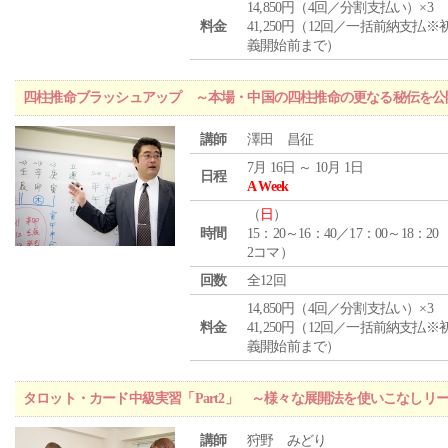
14,850円（4回／分割支払い）×3
料金
41,250円（12回／一括前納支払※
義開始前まで）
四柱推命ブラッシュアップ ～本場・中国の四柱推命の更なる秘伝を公
講師
澤田 昌征
7月 16日 ～ 10月 1日
日程
A Week
（
日
）
時間
15：20～16：40／17：00～18：20
2コマ）
回数
全12回
14,850円（4回／分割支払い）×3
料金
41,250円（12回／一括前納支払※
義開始前まで）
タロット・カード中級実習「Part2」 ～様々な展開法を使いこなしリ
講師
狩野 みどり