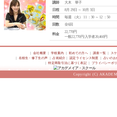
講師
大木 華子
日程
8月 29日 ～ 10月 3日
時間
毎週 （
火
） 11 ：30 ～ 12 ：50
回数
全6回
22,770円
料金
一般22,770円/入学者20,460円
｜
会社概要
｜
学校案内
｜
初めての方へ
｜
講座一覧
｜
ス
｜
在校生・修了生の声
｜
占術紹介
｜
認定ライセンス制度
｜
占いのお
｜
特定商取引法に基づく表記
｜
プライバシーポ
Copyright (C) AKADEM