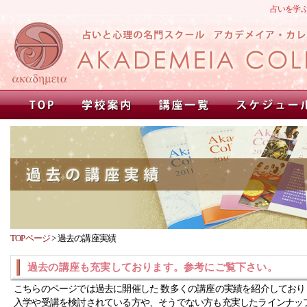
占いを学
TOPページ
>
過去の講座実績
過去の講座も充実しております。参考にご覧下さい。
こちらのページでは過去に開催した 数多くの講座の実績を紹介しており
入学や受講を検討されている方や、そうでない方も充実したラインナッ