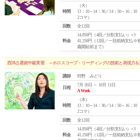
（
火
）
時間
13：10～14：30／14：50～16：10
2コマ）
回数
全12回
14,850円（4回／分割支払い）×3
料金
41,250円（12回／一括前納支払※
義開始前まで）
西洋占星術中級実習 ～ホロスコープ・リーディングの技術と表現力を
講師
狩野 みどり
7月 26日 ～ 10月 11日
日程
A Week
（
水
）
時間
13：10～14：30／14：50～16：10
2コマ）
回数
全12回
14,850円（4回／分割支払い）×3
料金
41,250円（12回／一括前納支払※