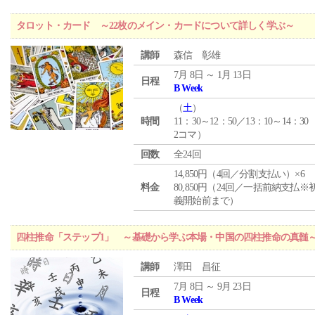
タロット・カード ～22枚のメイン・カードについて詳しく学ぶ～
講師
森信 彰雄
7月 8日 ～ 1月 13日
日程
B Week
（
土
）
時間
11：30～12：50／13：10～14：30
2コマ）
回数
全24回
14,850円（4回／分割支払い）×6
料金
80,850円（24回／一括前納支払※
義開始前まで）
四柱推命「ステップ1」 ～基礎から学ぶ本場・中国の四柱推命の真髄
講師
澤田 昌征
7月 8日 ～ 9月 23日
日程
B Week