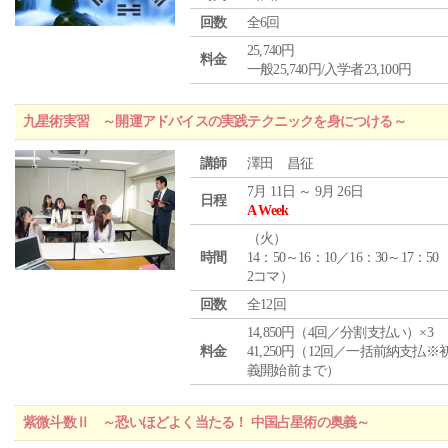
回数
全6回
25,740円
料金
一般25,740円/入学者23,100円
九星術実習 ～開運アドバイスの実践テクニックを身につける～
講師
澤田 昌征
7月 11日 ～ 9月 26日
日程
A Week
（
火
）
時間
14：50～16：10／16：30～17：50
2コマ）
回数
全12回
14,850円（4回／分割支払い）×3
料金
41,250円（12回／一括前納支払※
義開始前まで）
紫微斗数Ⅱ ～恐いほどよく当たる！ 中国占星術の奥義～