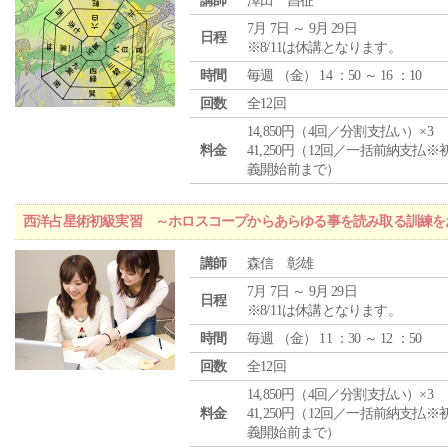
講師
澤田 昌征
7月 7日 ～ 9月 29日
日程
※8/11は休講となります。
時間
毎週 （
金
） 14 ：50 ～ 16 ：10
回数
全12回
14,850円（4回／分割支払い）×3
料金
41,250円（12回／一括前納支払※
義開始前まで）
西洋占星術初級実習 ～ホロスコープからあらゆる事を読み取る訓練を
講師
森信 彰雄
7月 7日 ～ 9月 29日
日程
※8/11は休講となります。
時間
毎週 （
金
） 11 ：30 ～ 12 ：50
回数
全12回
14,850円（4回／分割支払い）×3
料金
41,250円（12回／一括前納支払※
義開始前まで）