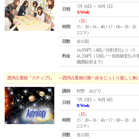
7月 16日 ～ 10月 1日
日程
A Week
（
日
）
時間
15：20～16：40／17：00～18：20
2コマ）
回数
全12回
14,850円（4回／分割支払い）×3
料金
41,250円（12回／一括前納支払※
義開始前まで）
西洋占星術「ステップ1」 ～西洋占星術の第一歩をじっくり楽しく身
講師
狩野 みどり
7月 23日 ～ 10月 8日
日程
B Week
（
日
）
時間
15：20～16：40／17：00～18：20
2コマ）
回数
全12回