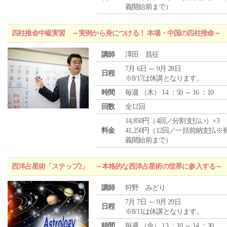
義開始前まで）
四柱推命中級実習 ～実例から身につける！ 本場・中国の四柱推命～
講師
澤田 昌征
7月 6日 ～ 9月 28日
日程
※8/17は休講となります。
時間
毎週 （
木
） 14 ：50 ～ 16 ：10
回数
全12回
14,850円（4回／分割支払い）×3
料金
41,250円（12回／一括前納支払※
義開始前まで）
西洋占星術「ステップ2」 ～本格的な西洋占星術の世界に参入する～
講師
狩野 みどり
7月 7日 ～ 9月 29日
日程
※8/11は休講となります。
時間
毎週 （
金
） 13 ：10 ～ 14 ：30