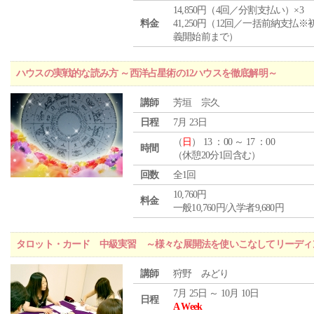
14,850円（4回／分割支払い）×3
料金
41,250円（12回／一括前納支払※
義開始前まで）
ハウスの実戦的な読み方 ～西洋占星術の12ハウスを徹底解明～
講師
芳垣 宗久
日程
7月 23日
（
日
） 13 ：00 ～ 17 ：00
時間
（休憩20分1回含む）
回数
全1回
10,760円
料金
一般10,760円/入学者9,680円
タロット・カード 中級実習 ～様々な展開法を使いこなしてリーディ
講師
狩野 みどり
7月 25日 ～ 10月 10日
日程
A Week