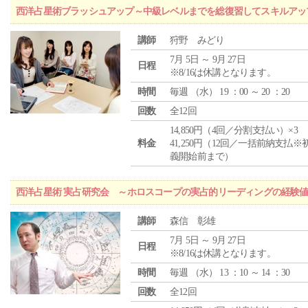
西洋占星術ブラッシュアップ～中級レベルまでを総復習してスキルアッ
講師
狩野 みどり
7月 5日 ～ 9月 27日
日程
※8/16は休講となります。
時間
毎週 （
水
） 19 ：00 ～ 20 ：20
回数
全12回
14,850円（4回／分割支払い）×3
料金
41,250円（12回／一括前納支払※
義開始前まで）
西洋占星術 実占研究会 ～ホロスコープの実占的リーディングの経験
講師
森信 彰雄
7月 5日 ～ 9月 27日
日程
※8/16は休講となります。
時間
毎週 （
水
） 13 ：10 ～ 14 ：30
回数
全12回