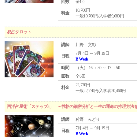
回数
全1回
10,760円
料金
一般10,760円/入学者9,680円
易占タロット
講師
川野 文彰
7月 4日 ～ 9月 19日
日程
B Week
時間
（
火
） 16 ：30 ～ 17 ：50
回数
全6回
22,770円
料金
一般22,770円/入学者20,460円
西洋占星術「ステップ3」 ～性格の細密分析と一生の運命の推理方法
講師
狩野 みどり
7月 4日 ～ 9月 19日
日程
B Week