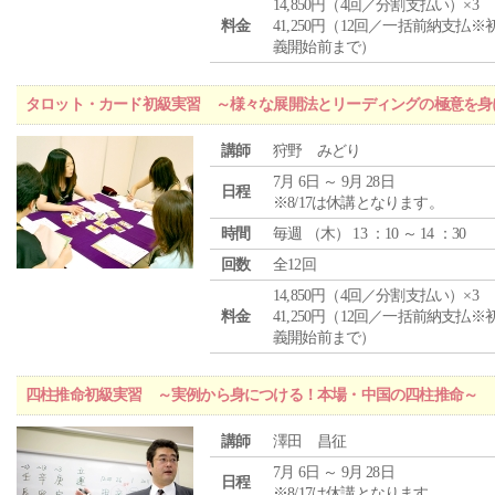
14,850円（4回／分割支払い）×3
料金
41,250円（12回／一括前納支払※
義開始前まで）
タロット・カード初級実習 ～様々な展開法とリーディングの極意を身
講師
狩野 みどり
7月 6日 ～ 9月 28日
日程
※8/17は休講となります。
時間
毎週 （
木
） 13 ：10 ～ 14 ：30
回数
全12回
14,850円（4回／分割支払い）×3
料金
41,250円（12回／一括前納支払※
義開始前まで）
四柱推命初級実習 ～実例から身につける！本場・中国の四柱推命～
講師
澤田 昌征
7月 6日 ～ 9月 28日
日程
※8/17は休講となります。