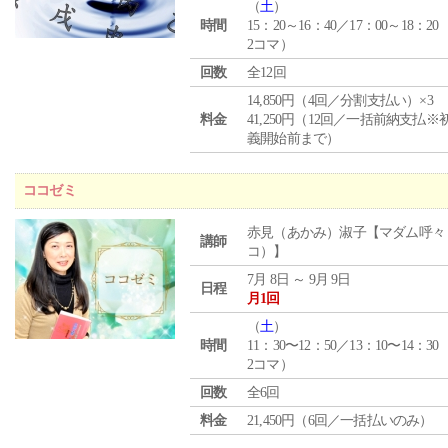
（
土
）
時間
15：20～16：40／17：00～18：20
2コマ）
回数
全12回
14,850円（4回／分割支払い）×3
料金
41,250円（12回／一括前納支払※
義開始前まで）
ココゼミ
赤見（あかみ）淑子【マダム呼々
講師
コ）】
7月 8日 ～ 9月 9日
日程
月1回
（
土
）
時間
11：30〜12：50／13：10〜14：30
2コマ）
回数
全6回
料金
21,450円（6回／一括払いのみ）