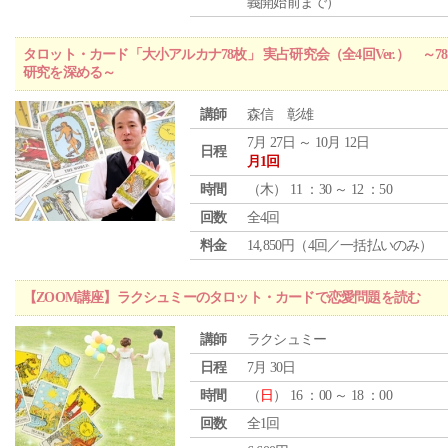
義開始前まで）
タロット・カード「大小アルカナ78枚」 実占研究会（全4回Ver.） 
研究を深める～
講師
森信 彰雄
7月 27日 ～ 10月 12日
日程
月1回
時間
（
木
） 11 ：30 ～ 12 ：50
回数
全4回
料金
14,850円（4回／一括払いのみ）
【ZOOM講座】ラクシュミーのタロット・カードで恋愛問題を読む
講師
ラクシュミー
日程
7月 30日
時間
（
日
） 16 ：00 ～ 18 ：00
回数
全1回