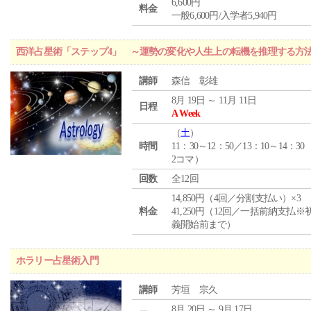
6,600円
料金
一般6,600円/入学者5,940円
西洋占星術「ステップ4」 ～運勢の変化や人生上の転機を推理する方
講師
森信 彰雄
8月 19日 ～ 11月 11日
日程
A Week
（
土
）
時間
11：30～12：50／13：10～14：30
2コマ）
回数
全12回
14,850円（4回／分割支払い）×3
料金
41,250円（12回／一括前納支払※
義開始前まで）
ホラリー占星術入門
講師
芳垣 宗久
8月 20日 ～ 9月 17日