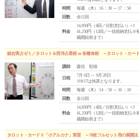
時間
毎週 （
木
） 16 ：30 ～ 17 ：50
回数
全12回
14,850円（4回／分割支払い）×3
料金
41,250円（12回／一括前納支払※
義開始前まで）
総合実占ゼミ／タロット＆西洋占星術 or 各種命術 ～タロット・カ
講師
森信 彰雄
7月 6日 ～ 9月 28日
日程
※8/17は休講となります。
時間
毎週 （
木
） 14 ：50 ～ 16 ：10
回数
全12回
14,850円（4回／分割支払い）×3
料金
41,250円（12回／一括前納支払※
義開始前まで）
タロット・カードⅡ「小アルカナ」実習 ～78枚フルセット用の展開