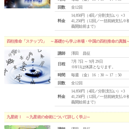
回数
全12回
14,850円（4回／分割支払い）×3
料金
41,250円（12回／一括前納支払※
義開始前まで）
四柱推命「ステップ2」 ～基礎から学ぶ本場・中国の四柱推命の真髄
講師
澤田 昌征
7月 7日 ～ 9月 29日
日程
※8/11は休講となります。
時間
毎週 （
金
） 16 ：30 ～ 17 ：50
回数
全12回
14,850円（4回／分割支払い）×3
料金
41,250円（12回／一括前納支払※
義開始前まで）
九星術Ⅰ ～九星術の命術について詳しく学ぶ～