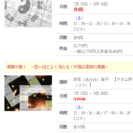
7月 15日 ～ 9月 16日
日程
月1回
（
土
）
時間
11：30～12：50／13：10～14：30
2コマ）
回数
全6回
22,770円
料金
一般22,770円/入学者20,460円
紫微斗数Ⅰ ～恐いほどよく当たる！中国占星術の奥義～
赤見（あかみ）淑子 【マダム呼
講師
（ココ）】
7月 15日 ～ 9月 30日
日程
A Week
（
土
）
時間
15：20～16：40／17：00～18：20
2コマ）
回数
全12回