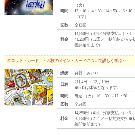
（
火
）
時間
13：10～14：30／14：50～16：10
2コマ）
回数
全12回
14,850円（4回／分割支払い）×3
料金
41,250円（12回／一括前納支払※
義開始前まで）
タロット・カード ～22枚のメイン・カードについて詳しく学ぶ～
講師
狩野 みどり
7月 4日 ～ 12月 19日
日程
※8/15は休講となります。
時間
毎週 （
火
） 16 ：30 ～ 17 ：50
回数
全24回
14,850円（4回／分割支払い）×6
料金
80,850円（24回／一括前納支払※
義開始前まで）