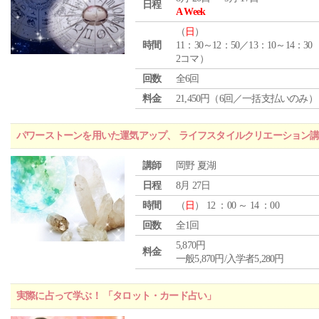
日程
A Week
（
日
）
時間
11：30～12：50／13：10～14：30
2コマ）
回数
全6回
料金
21,450円（6回／一括支払いのみ）
パワーストーンを用いた運気アップ、 ライフスタイルクリエーション講
講師
岡野 夏湖
日程
8月 27日
時間
（
日
） 12 ：00 ～ 14 ：00
回数
全1回
5,870円
料金
一般5,870円/入学者5,280円
実際に占って学ぶ！ 「タロット・カード占い」