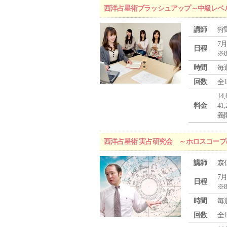
西洋占星術ブラッシュアップ～中級レベ
講師
狩
7月
日程
※
時間
毎
回数
全
1
料金
4
義
西洋占星術 実占研究会 ～ホロスコー
講師
森
7月
日程
※
時間
毎
回数
全