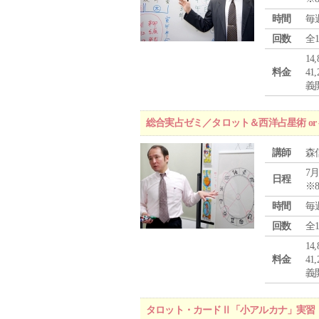
時間
毎
回数
全
1
料金
4
義
総合実占ゼミ／タロット＆西洋占星術 o
講師
森
7月
日程
※
時間
毎
回数
全
1
料金
4
義
タロット・カードⅡ「小アルカナ」実習