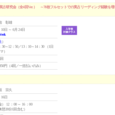
実占研究会（全4回Ver.） ～78枚フルセットでの実占リーディング経験を
信 彰雄
 10日 ～ 6月 24日
Week
土
）
：30～12：50／13：10～14：30 （1日
コマ）
4回
4,850円（4回／一括払いのみ）
垣 宗久
 16日
金
） 12 ：00 ～ 16 ：00
休憩20分1回含む）