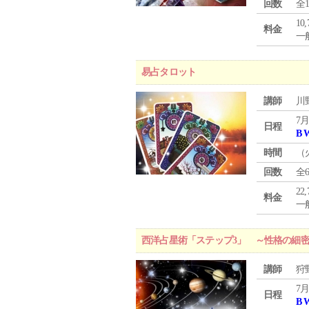
回数
全
10
料金
一般
易占タロット
講師
川
7月
日程
B 
時間
（
回数
全
22
料金
一般
西洋占星術「ステップ3」 ～性格の細
講師
狩
7月
日程
B 