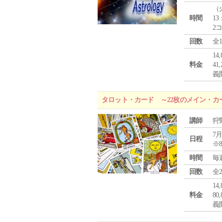
（
時間
13
2
回数
全
1
料金
4
義
タロット・カード ～22枚のメイン・カ
講師
狩
7月
日程
※
時間
毎
回数
全
1
料金
8
義