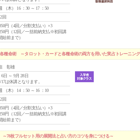
週 （
木
） 16 ：30 ～ 17 ：50
12回
4,850円（4回／分割支払い）×3
1,250円（12回／一括前納支払※初回講
開始前まで）
r 各種命術 ～タロット・カードと各種命術の両方を用いた実占トレーニン
信 彰雄
 6日 ～ 9月 28日
8/17は休講となります。
週 （
木
） 14 ：50 ～ 16 ：10
12回
4,850円（4回／分割支払い）×3
1,250円（12回／一括前納支払※初回講
開始前まで）
 ～78枚フルセット用の展開法と占い方のコツを身につける～