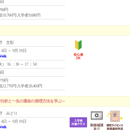
1回
,760円
10,760円/入学者9,680円
野 文彰
 4日 ～ 9月 19日
Week
火
） 16 ：30 ～ 17 ：50
6回
,770円
22,770円/入学者20,460円
密分析と一生の運命の推理方法を学ぶ～
野 みどり
 4日 ～ 9月 19日
Week