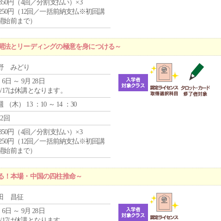
4,850円（4回／分割支払い）×3
1,250円（12回／一括前納支払※初回講
開始前まで）
開法とリーディングの極意を身につける～
野 みどり
 6日 ～ 9月 28日
8/17は休講となります。
週 （
木
） 13 ：10 ～ 14 ：30
12回
4,850円（4回／分割支払い）×3
1,250円（12回／一括前納支払※初回講
開始前まで）
る！本場・中国の四柱推命～
田 昌征
 6日 ～ 9月 28日
8/17は休講となります。