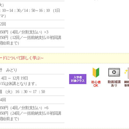
火
）
：10～14：30／14：50～16：10 （1日
コマ）
12回
4,850円（4回／分割支払い）×3
1,250円（12回／一括前納支払※初回講
開始前まで）
ードについて詳しく学ぶ～
野 みどり
 4日 ～ 12月 19日
8/15は休講となります。
週 （
火
） 16 ：30 ～ 17 ：50
24回
4,850円（4回／分割支払い）×6
0,850円（24回／一括前納支払※初回講
開始前まで）