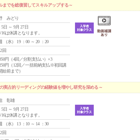
ルまでを総復習してスキルアップする～
野 みどり
 5日 ～ 9月 27日
8/16は休講となります。
週 （
水
） 19 ：00 ～ 20 ：20
12回
4,850円（4回／分割支払い）×3
1,250円（12回／一括前納支払※初回講
開始前まで）
プの実占的リーディングの経験値を増やし研究を深める～
信 彰雄
 5日 ～ 9月 27日
8/16は休講となります。
週 （
水
） 13 ：10 ～ 14 ：30
12回