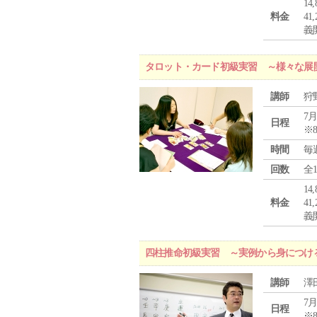
1
料金
4
義
タロット・カード初級実習 ～様々な展
講師
狩
7月
日程
※
時間
毎
回数
全
1
料金
4
義
四柱推命初級実習 ～実例から身につけ
講師
澤
7月
日程
※