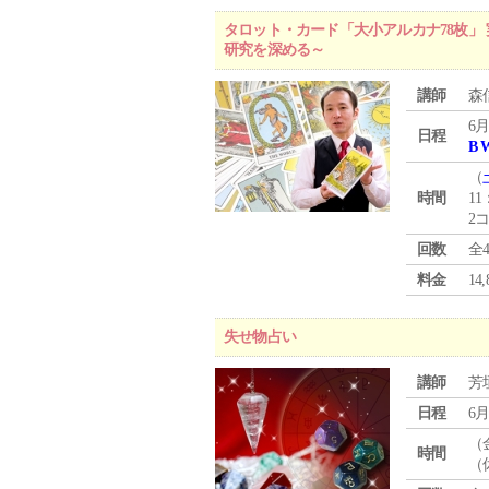
タロット・カード「大小アルカナ78枚」 
研究を深める～
講師
森
6月
日程
B 
（
時間
11
2
回数
全
料金
1
失せ物占い
講師
芳
日程
6月
（
時間
（