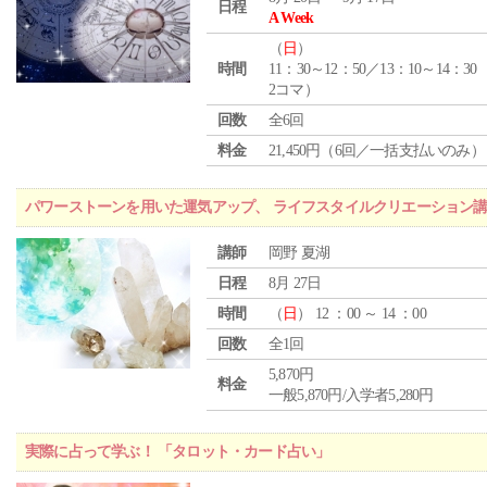
日程
A Week
（
日
）
時間
11：30～12：50／13：10～14：30
2コマ）
回数
全6回
料金
21,450円（6回／一括支払いのみ）
パワーストーンを用いた運気アップ、 ライフスタイルクリエーション講
講師
岡野 夏湖
日程
8月 27日
時間
（
日
） 12 ：00 ～ 14 ：00
回数
全1回
5,870円
料金
一般5,870円/入学者5,280円
実際に占って学ぶ！ 「タロット・カード占い」