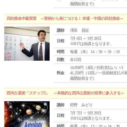
義開始前まで）
四柱推命中級実習 ～実例から身につける！ 本場・中国の四柱推命～
講師
澤田 昌征
7月 6日 ～ 9月 28日
日程
※8/17は休講となります。
時間
毎週 （
木
） 14 ：50 ～ 16 ：10
回数
全12回
14,850円（4回／分割支払い）×3
料金
41,250円（12回／一括前納支払※
義開始前まで）
西洋占星術「ステップ2」 ～本格的な西洋占星術の世界に参入する～
講師
狩野 みどり
7月 7日 ～ 9月 29日
日程
※8/11は休講となります。
時間
毎週 （
金
） 13 ：10 ～ 14 ：30