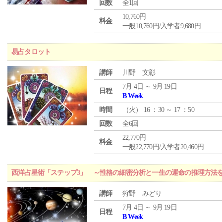
回数
全1回
10,760円
料金
一般10,760円/入学者9,680円
易占タロット
講師
川野 文彰
7月 4日 ～ 9月 19日
日程
B Week
時間
（
火
） 16 ：30 ～ 17 ：50
回数
全6回
22,770円
料金
一般22,770円/入学者20,460円
西洋占星術「ステップ3」 ～性格の細密分析と一生の運命の推理方法
講師
狩野 みどり
7月 4日 ～ 9月 19日
日程
B Week