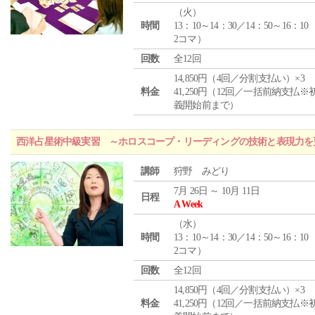
（
火
）
時間
13：10～14：30／14：50～16：10
2コマ）
回数
全12回
14,850円（4回／分割支払い）×3
料金
41,250円（12回／一括前納支払※
義開始前まで）
西洋占星術中級実習 ～ホロスコープ・リーディングの技術と表現力を
講師
狩野 みどり
7月 26日 ～ 10月 11日
日程
A Week
（
水
）
時間
13：10～14：30／14：50～16：10
2コマ）
回数
全12回
14,850円（4回／分割支払い）×3
料金
41,250円（12回／一括前納支払※