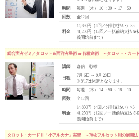
時間
毎週 （
木
） 16 ：30 ～ 17 ：50
回数
全12回
14,850円（4回／分割支払い）×3
料金
41,250円（12回／一括前納支払※
義開始前まで）
総合実占ゼミ／タロット＆西洋占星術 or 各種命術 ～タロット・カ
講師
森信 彰雄
7月 6日 ～ 9月 28日
日程
※8/17は休講となります。
時間
毎週 （
木
） 14 ：50 ～ 16 ：10
回数
全12回
14,850円（4回／分割支払い）×3
料金
41,250円（12回／一括前納支払※
義開始前まで）
タロット・カードⅡ「小アルカナ」実習 ～78枚フルセット用の展開