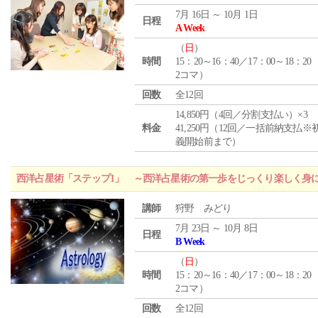
7月 16日 ～ 10月 1日
日程
A Week
（
日
）
時間
15：20～16：40／17：00～18：20
2コマ）
回数
全12回
14,850円（4回／分割支払い）×3
料金
41,250円（12回／一括前納支払※
義開始前まで）
西洋占星術「ステップ1」 ～西洋占星術の第一歩をじっくり楽しく身
講師
狩野 みどり
7月 23日 ～ 10月 8日
日程
B Week
（
日
）
時間
15：20～16：40／17：00～18：20
2コマ）
回数
全12回