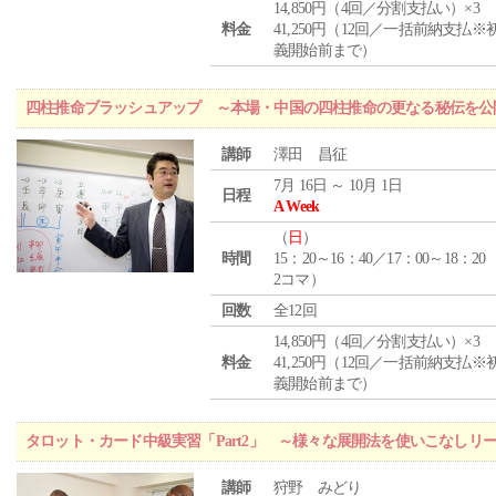
14,850円（4回／分割支払い）×3
料金
41,250円（12回／一括前納支払※
義開始前まで）
四柱推命ブラッシュアップ ～本場・中国の四柱推命の更なる秘伝を公
講師
澤田 昌征
7月 16日 ～ 10月 1日
日程
A Week
（
日
）
時間
15：20～16：40／17：00～18：20
2コマ）
回数
全12回
14,850円（4回／分割支払い）×3
料金
41,250円（12回／一括前納支払※
義開始前まで）
タロット・カード中級実習「Part2」 ～様々な展開法を使いこなしリ
講師
狩野 みどり