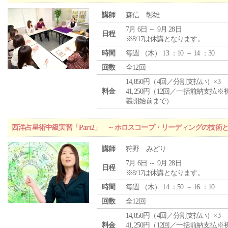
講師
森信 彰雄
7月 6日 ～ 9月 28日
日程
※8/17は休講となります。
時間
毎週 （
木
） 13 ：10 ～ 14 ：30
回数
全12回
14,850円（4回／分割支払い）×3
料金
41,250円（12回／一括前納支払※
義開始前まで）
西洋占星術中級実習「Part2」 ～ホロスコープ・リーディングの技術
講師
狩野 みどり
7月 6日 ～ 9月 28日
日程
※8/17は休講となります。
時間
毎週 （
木
） 14 ：50 ～ 16 ：10
回数
全12回
14,850円（4回／分割支払い）×3
料金
41,250円（12回／一括前納支払※