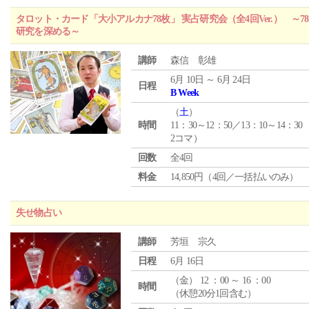
タロット・カード「大小アルカナ78枚」 実占研究会（全4回Ver.） 
研究を深める～
講師
森信 彰雄
6月 10日 ～ 6月 24日
日程
B Week
（
土
）
時間
11：30～12：50／13：10～14：30
2コマ）
回数
全4回
料金
14,850円（4回／一括払いのみ）
失せ物占い
講師
芳垣 宗久
日程
6月 16日
（
金
） 12 ：00 ～ 16 ：00
時間
（休憩20分1回含む）