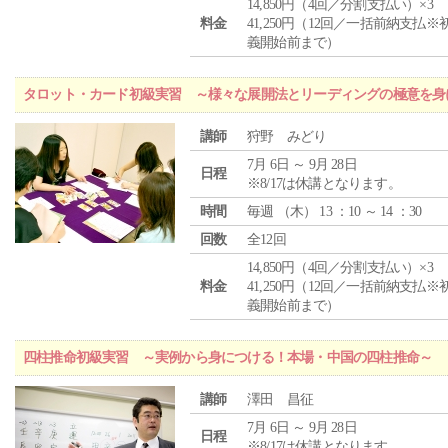
14,850円（4回／分割支払い）×3
料金
41,250円（12回／一括前納支払※
義開始前まで）
タロット・カード初級実習 ～様々な展開法とリーディングの極意を身
講師
狩野 みどり
7月 6日 ～ 9月 28日
日程
※8/17は休講となります。
時間
毎週 （
木
） 13 ：10 ～ 14 ：30
回数
全12回
14,850円（4回／分割支払い）×3
料金
41,250円（12回／一括前納支払※
義開始前まで）
四柱推命初級実習 ～実例から身につける！本場・中国の四柱推命～
講師
澤田 昌征
7月 6日 ～ 9月 28日
日程
※8/17は休講となります。