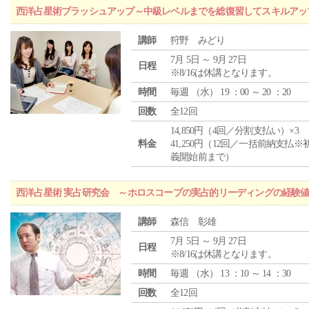
西洋占星術ブラッシュアップ～中級レベルまでを総復習してスキルアッ
講師
狩野 みどり
7月 5日 ～ 9月 27日
日程
※8/16は休講となります。
時間
毎週 （
水
） 19 ：00 ～ 20 ：20
回数
全12回
14,850円（4回／分割支払い）×3
料金
41,250円（12回／一括前納支払※
義開始前まで）
西洋占星術 実占研究会 ～ホロスコープの実占的リーディングの経験
講師
森信 彰雄
7月 5日 ～ 9月 27日
日程
※8/16は休講となります。
時間
毎週 （
水
） 13 ：10 ～ 14 ：30
回数
全12回