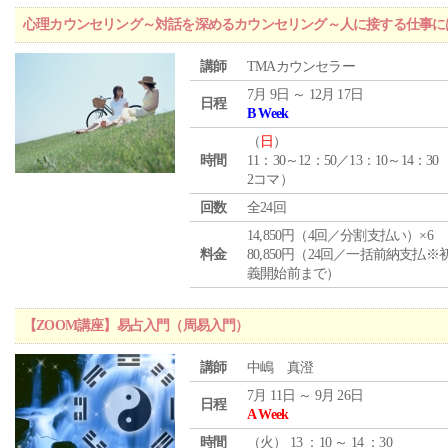
心理カウンセリング～対話を深めるカウンセリング～人に接する仕事には
講師
TMAカウンセラー
7月 9日 ～ 12月 17日
日程
B Week
（
日
）
時間
11：30～12：50／13：10～14：30
2コマ）
回数
全24回
14,850円（4回／分割支払い）×6
料金
80,850円（24回／一括前納支払※
義開始前まで）
【ZOOM講座】易占入門（周易入門）
講師
中嶋 真澄
7月 11日 ～ 9月 26日
日程
A Week
時間
（
火
） 13 ：10 ～ 14 ：30