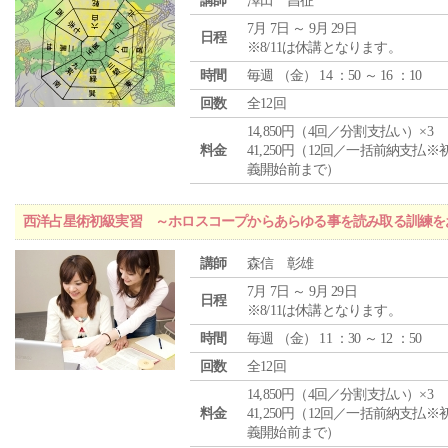
講師
澤田 昌征
7月 7日 ～ 9月 29日
日程
※8/11は休講となります。
時間
毎週 （
金
） 14 ：50 ～ 16 ：10
回数
全12回
14,850円（4回／分割支払い）×3
料金
41,250円（12回／一括前納支払※
義開始前まで）
西洋占星術初級実習 ～ホロスコープからあらゆる事を読み取る訓練を
講師
森信 彰雄
7月 7日 ～ 9月 29日
日程
※8/11は休講となります。
時間
毎週 （
金
） 11 ：30 ～ 12 ：50
回数
全12回
14,850円（4回／分割支払い）×3
料金
41,250円（12回／一括前納支払※
義開始前まで）