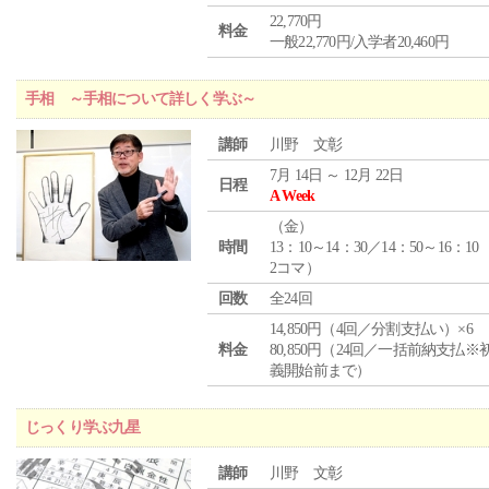
22,770円
料金
一般22,770円/入学者20,460円
手相 ～手相について詳しく学ぶ～
講師
川野 文彰
7月 14日 ～ 12月 22日
日程
A Week
（
金
）
時間
13：10～14：30／14：50～16：10
2コマ）
回数
全24回
14,850円（4回／分割支払い）×6
料金
80,850円（24回／一括前納支払※
義開始前まで）
じっくり学ぶ九星
講師
川野 文彰