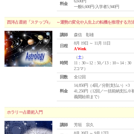
6,600円
料金
一般6,600円/入学者5,940円
西洋占星術「ステップ4」 ～運勢の変化や人生上の転機を推理する方
講師
森信 彰雄
8月 19日 ～ 11月 11日
日程
A Week
（
土
）
時間
11：30～12：50／13：10～14：30
2コマ）
回数
全12回
14,850円（4回／分割支払い）×3
料金
41,250円（12回／一括前納支払※
義開始前まで）
ホラリー占星術入門
講師
芳垣 宗久
8月 20日 ～ 9月 17日