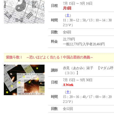
7月 15日 ～ 9月 16日
日程
月1回
（
土
）
時間
11：30～12：50／13：10～14：30
2コマ）
回数
全6回
22,770円
料金
一般22,770円/入学者20,460円
紫微斗数Ⅰ ～恐いほどよく当たる！中国占星術の奥義～
赤見（あかみ）淑子 【マダム呼
講師
（ココ）】
7月 15日 ～ 9月 30日
日程
A Week
（
土
）
時間
15：20～16：40／17：00～18：20
2コマ）
回数
全12回