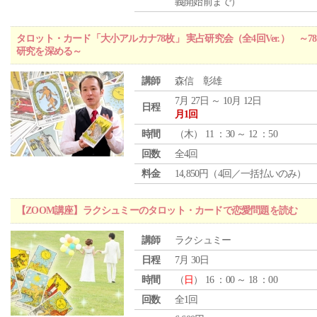
義開始前まで）
タロット・カード「大小アルカナ78枚」 実占研究会（全4回Ver.） 
研究を深める～
講師
森信 彰雄
7月 27日 ～ 10月 12日
日程
月1回
時間
（
木
） 11 ：30 ～ 12 ：50
回数
全4回
料金
14,850円（4回／一括払いのみ）
【ZOOM講座】ラクシュミーのタロット・カードで恋愛問題を読む
講師
ラクシュミー
日程
7月 30日
時間
（
日
） 16 ：00 ～ 18 ：00
回数
全1回