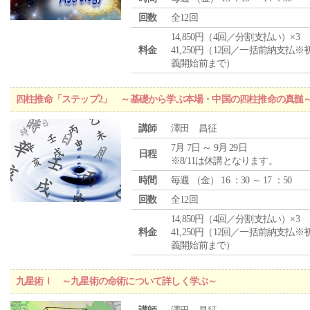
回数
全12回
14,850円（4回／分割支払い）×3
料金
41,250円（12回／一括前納支払※
義開始前まで）
四柱推命「ステップ2」 ～基礎から学ぶ本場・中国の四柱推命の真髄
講師
澤田 昌征
7月 7日 ～ 9月 29日
日程
※8/11は休講となります。
時間
毎週 （
金
） 16 ：30 ～ 17 ：50
回数
全12回
14,850円（4回／分割支払い）×3
料金
41,250円（12回／一括前納支払※
義開始前まで）
九星術Ⅰ ～九星術の命術について詳しく学ぶ～