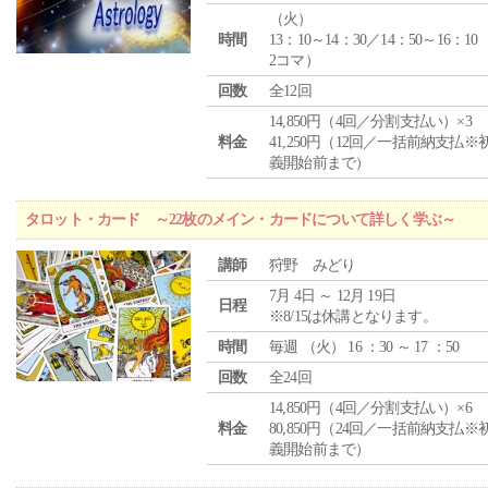
（
火
）
時間
13：10～14：30／14：50～16：10
2コマ）
回数
全12回
14,850円（4回／分割支払い）×3
料金
41,250円（12回／一括前納支払※
義開始前まで）
タロット・カード ～22枚のメイン・カードについて詳しく学ぶ～
講師
狩野 みどり
7月 4日 ～ 12月 19日
日程
※8/15は休講となります。
時間
毎週 （
火
） 16 ：30 ～ 17 ：50
回数
全24回
14,850円（4回／分割支払い）×6
料金
80,850円（24回／一括前納支払※
義開始前まで）