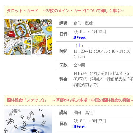
タロット・カード ～22枚のメイン・カードについて詳しく学ぶ～
講師
森信 彰雄
7月 8日 ～ 1月 13日
日程
B Week
（
土
）
時間
11：30～12：50／13：10～14：30
2コマ）
回数
全24回
14,850円（4回／分割支払い）×6
料金
80,850円（24回／一括前納支払※
義開始前まで）
四柱推命「ステップ1」 ～基礎から学ぶ本場・中国の四柱推命の真髄
講師
澤田 昌征
7月 8日 ～ 9月 23日
日程
B Week