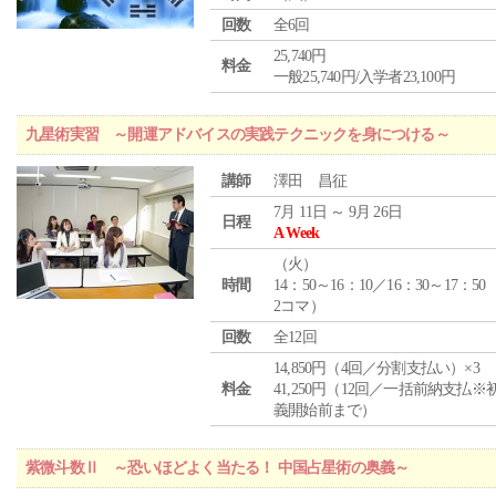
回数
全6回
25,740円
料金
一般25,740円/入学者23,100円
九星術実習 ～開運アドバイスの実践テクニックを身につける～
講師
澤田 昌征
7月 11日 ～ 9月 26日
日程
A Week
（
火
）
時間
14：50～16：10／16：30～17：50
2コマ）
回数
全12回
14,850円（4回／分割支払い）×3
料金
41,250円（12回／一括前納支払※
義開始前まで）
紫微斗数Ⅱ ～恐いほどよく当たる！ 中国占星術の奥義～