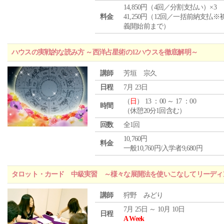
14,850円（4回／分割支払い）×3
料金
41,250円（12回／一括前納支払※
義開始前まで）
ハウスの実戦的な読み方 ～西洋占星術の12ハウスを徹底解明～
講師
芳垣 宗久
日程
7月 23日
（
日
） 13 ：00 ～ 17 ：00
時間
（休憩20分1回含む）
回数
全1回
10,760円
料金
一般10,760円/入学者9,680円
タロット・カード 中級実習 ～様々な展開法を使いこなしてリーディ
講師
狩野 みどり
7月 25日 ～ 10月 10日
日程
A Week