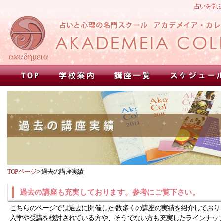
占いを学
TOPページ
>
過去の講座実績
過去の講座も充実しております。参考にご覧下さい。
こちらのページでは過去に開催した 数多くの講座の実績を紹介しており
入学や受講を検討されている方や、そうでない方も充実したラインナッ