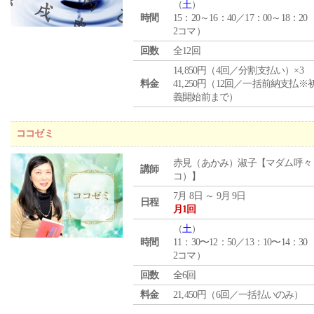
（
土
）
時間
15：20～16：40／17：00～18：20
2コマ）
回数
全12回
14,850円（4回／分割支払い）×3
料金
41,250円（12回／一括前納支払※
義開始前まで）
ココゼミ
赤見（あかみ）淑子【マダム呼々
講師
コ）】
7月 8日 ～ 9月 9日
日程
月1回
（
土
）
時間
11：30〜12：50／13：10〜14：30
2コマ）
回数
全6回
料金
21,450円（6回／一括払いのみ）