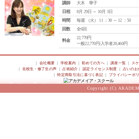
講師
大木 華子
日程
8月 29日 ～ 10月 3日
時間
毎週 （
火
） 11 ：30 ～ 12 ：50
回数
全6回
22,770円
料金
一般22,770円/入学者20,460円
｜
会社概要
｜
学校案内
｜
初めての方へ
｜
講座一覧
｜
ス
｜
在校生・修了生の声
｜
占術紹介
｜
認定ライセンス制度
｜
占いのお
｜
特定商取引法に基づく表記
｜
プライバシーポ
Copyright (C) AKADEM