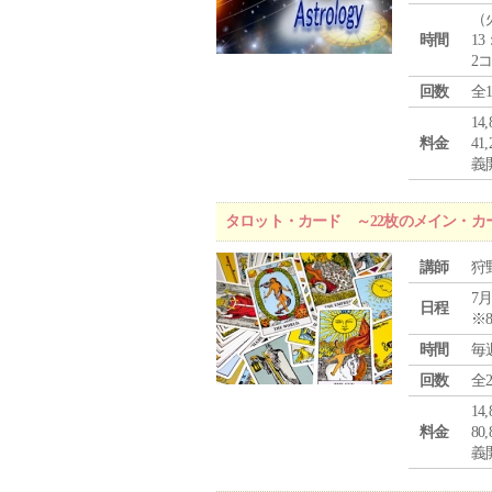
（
時間
13
2
回数
全
1
料金
4
義
タロット・カード ～22枚のメイン・カ
講師
狩
7月
日程
※
時間
毎
回数
全
1
料金
8
義