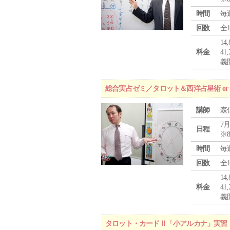
時間
毎
回数
全
1
料金
4
義
総合実占ゼミ／タロット＆西洋占星術 o
講師
森
7月
日程
※
時間
毎
回数
全
1
料金
4
義
タロット・カードⅡ「小アルカナ」実習