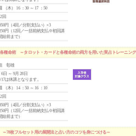
週 （
木
） 16 ：30 ～ 17 ：50
12回
4,850円（4回／分割支払い）×3
1,250円（12回／一括前納支払※初回講
開始前まで）
r 各種命術 ～タロット・カードと各種命術の両方を用いた実占トレーニン
信 彰雄
 6日 ～ 9月 28日
8/17は休講となります。
週 （
木
） 14 ：50 ～ 16 ：10
12回
4,850円（4回／分割支払い）×3
1,250円（12回／一括前納支払※初回講
開始前まで）
 ～78枚フルセット用の展開法と占い方のコツを身につける～