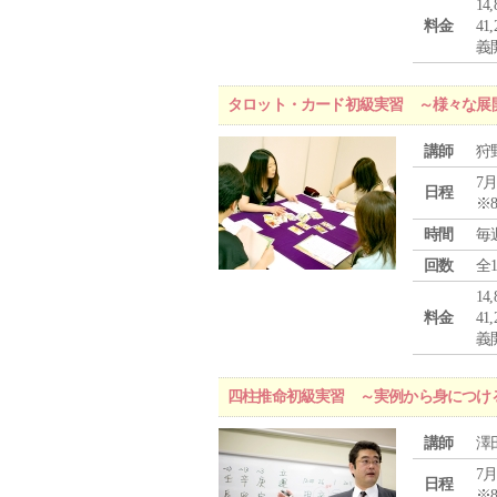
1
料金
4
義
タロット・カード初級実習 ～様々な展
講師
狩
7月
日程
※
時間
毎
回数
全
1
料金
4
義
四柱推命初級実習 ～実例から身につけ
講師
澤
7月
日程
※