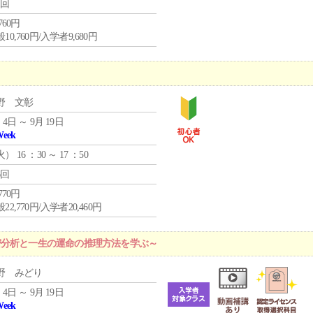
1回
,760円
10,760円/入学者9,680円
野 文彰
 4日 ～ 9月 19日
Week
火
） 16 ：30 ～ 17 ：50
6回
,770円
22,770円/入学者20,460円
密分析と一生の運命の推理方法を学ぶ～
野 みどり
 4日 ～ 9月 19日
Week