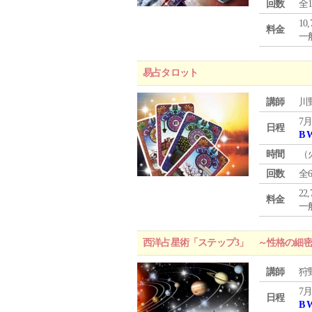
回数
全
10
料金
一般
易占タロット
講師
川
7月
日程
B 
時間
（
回数
全
22
料金
一般
西洋占星術「ステップ3」 ～性格の細
講師
狩
7月
日程
B 