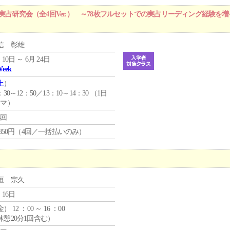
実占研究会（全4回Ver.） ～78枚フルセットでの実占リーディング経験を
信 彰雄
 10日 ～ 6月 24日
Week
土
）
：30～12：50／13：10～14：30 （1日
コマ）
4回
4,850円（4回／一括払いのみ）
垣 宗久
 16日
金
） 12 ：00 ～ 16 ：00
休憩20分1回含む）