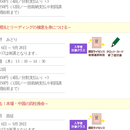
4,850円（4回／分割支払い）×3
1,250円（12回／一括前納支払※初回講
開始前まで）
開法とリーディングの極意を身につける～
野 みどり
 6日 ～ 9月 28日
8/17は休講となります。
週 （
木
） 13 ：10 ～ 14 ：30
12回
4,850円（4回／分割支払い）×3
1,250円（12回／一括前納支払※初回講
開始前まで）
る！本場・中国の四柱推命～
田 昌征
 6日 ～ 9月 28日
8/17は休講となります。