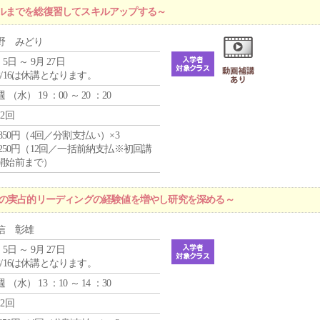
ルまでを総復習してスキルアップする～
野 みどり
 5日 ～ 9月 27日
8/16は休講となります。
週 （
水
） 19 ：00 ～ 20 ：20
12回
4,850円（4回／分割支払い）×3
1,250円（12回／一括前納支払※初回講
開始前まで）
プの実占的リーディングの経験値を増やし研究を深める～
信 彰雄
 5日 ～ 9月 27日
8/16は休講となります。
週 （
水
） 13 ：10 ～ 14 ：30
12回