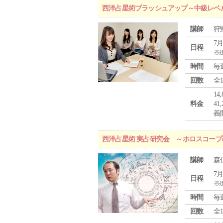
西洋占星術ブラッシュアップ～中級レベ
講師
狩
7月
日程
※
時間
毎
回数
全
1
料金
4
義
西洋占星術 実占研究会 ～ホロスコー
講師
森
7月
日程
※
時間
毎
回数
全