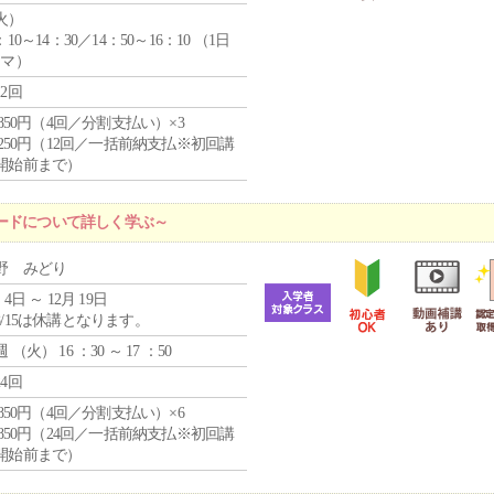
火
）
：10～14：30／14：50～16：10 （1日
コマ）
12回
4,850円（4回／分割支払い）×3
1,250円（12回／一括前納支払※初回講
開始前まで）
ードについて詳しく学ぶ～
野 みどり
 4日 ～ 12月 19日
8/15は休講となります。
週 （
火
） 16 ：30 ～ 17 ：50
24回
4,850円（4回／分割支払い）×6
0,850円（24回／一括前納支払※初回講
開始前まで）