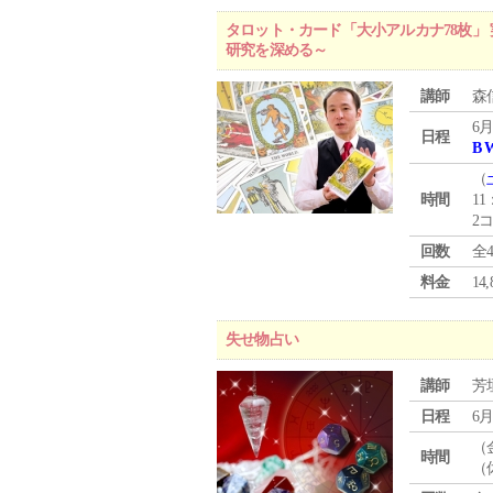
タロット・カード「大小アルカナ78枚」 
研究を深める～
講師
森
6月
日程
B 
（
時間
11
2
回数
全
料金
1
失せ物占い
講師
芳
日程
6月
（
時間
（