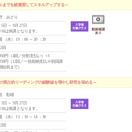
ルまでを総復習してスキルアップする～
野 みどり
 5日 ～ 9月 27日
8/16は休講となります。
週 （
水
） 19 ：00 ～ 20 ：20
12回
4,850円（4回／分割支払い）×3
1,250円（12回／一括前納支払※初回講
開始前まで）
プの実占的リーディングの経験値を増やし研究を深める～
信 彰雄
 5日 ～ 9月 27日
8/16は休講となります。
週 （
水
） 13 ：10 ～ 14 ：30
12回