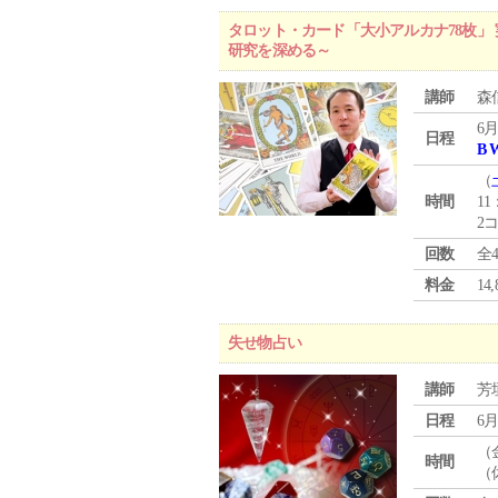
タロット・カード「大小アルカナ78枚」 
研究を深める～
講師
森
6月
日程
B 
（
時間
11
2
回数
全
料金
1
失せ物占い
講師
芳
日程
6月
（
時間
（