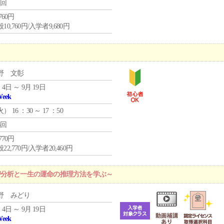
1回
,760円
10,760円/入学者9,680円
野 文彰
 4日 ～ 9月 19日
Week
火
） 16 ：30 ～ 17 ：50
6回
,770円
22,770円/入学者20,460円
密分析と一生の運命の推理方法を学ぶ～
野 みどり
 4日 ～ 9月 19日
Week