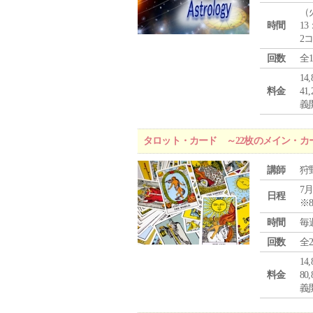
（
時間
13
2
回数
全
1
料金
4
義
タロット・カード ～22枚のメイン・カ
講師
狩
7月
日程
※
時間
毎
回数
全
1
料金
8
義