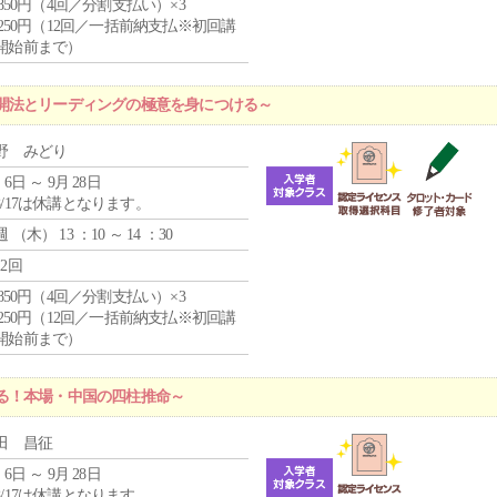
4,850円（4回／分割支払い）×3
1,250円（12回／一括前納支払※初回講
開始前まで）
開法とリーディングの極意を身につける～
野 みどり
 6日 ～ 9月 28日
8/17は休講となります。
週 （
木
） 13 ：10 ～ 14 ：30
12回
4,850円（4回／分割支払い）×3
1,250円（12回／一括前納支払※初回講
開始前まで）
る！本場・中国の四柱推命～
田 昌征
 6日 ～ 9月 28日
8/17は休講となります。