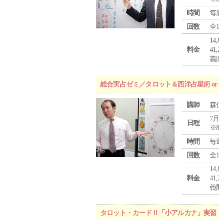
時間
毎
回数
全
1
料金
4
義
総合実占ゼミ／タロット＆西洋占星術 o
講師
森
7月
日程
※
時間
毎
回数
全
1
料金
4
義
タロット・カードⅡ「小アルカナ」実習