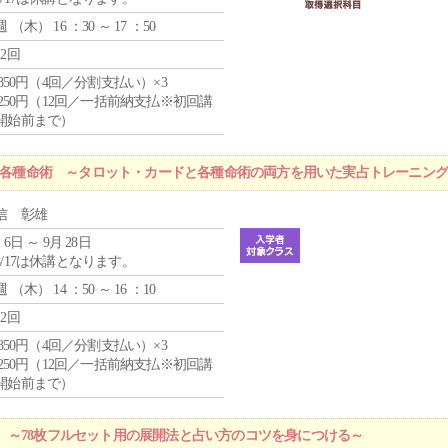
週 （
木
） 16 ：30 ～ 17 ：50
12回
4,850円（4回／分割支払い）×3
1,250円（12回／一括前納支払※初回講
開始前まで）
r 各種命術 ～タロット・カードと各種命術の両方を用いた実占トレーニン
信 彰雄
 6日 ～ 9月 28日
8/17は休講となります。
週 （
木
） 14 ：50 ～ 16 ：10
12回
4,850円（4回／分割支払い）×3
1,250円（12回／一括前納支払※初回講
開始前まで）
 ～78枚フルセット用の展開法と占い方のコツを身につける～