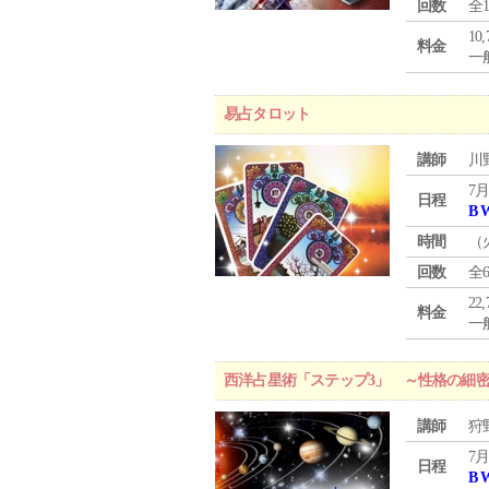
回数
全
10
料金
一般
易占タロット
講師
川
7月
日程
B 
時間
（
回数
全
22
料金
一般
西洋占星術「ステップ3」 ～性格の細
講師
狩
7月
日程
B 