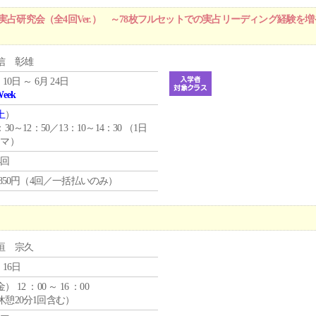
実占研究会（全4回Ver.） ～78枚フルセットでの実占リーディング経験を
信 彰雄
 10日 ～ 6月 24日
Week
土
）
：30～12：50／13：10～14：30 （1日
コマ）
4回
4,850円（4回／一括払いのみ）
垣 宗久
 16日
金
） 12 ：00 ～ 16 ：00
休憩20分1回含む）