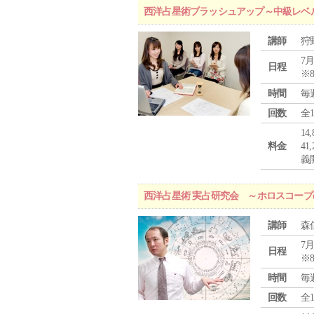
西洋占星術ブラッシュアップ～中級レベ
講師
狩
7月
日程
※
時間
毎
回数
全
1
料金
4
義
西洋占星術 実占研究会 ～ホロスコー
講師
森
7月
日程
※
時間
毎
回数
全