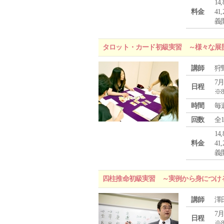
1
料金
4
義
タロット・カード初級実習 ～様々な展
講師
狩
7月
日程
※
時間
毎
回数
全
1
料金
4
義
四柱推命初級実習 ～実例から身につけ
講師
澤
7月
日程
※