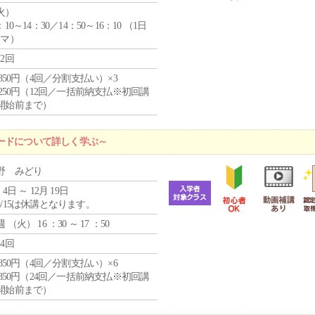
火
）
：10～14：30／14：50～16：10 （1日
コマ）
12回
4,850円（4回／分割支払い）×3
1,250円（12回／一括前納支払※初回講
開始前まで）
ードについて詳しく学ぶ～
野 みどり
 4日 ～ 12月 19日
8/15は休講となります。
週 （
火
） 16 ：30 ～ 17 ：50
24回
4,850円（4回／分割支払い）×6
0,850円（24回／一括前納支払※初回講
開始前まで）