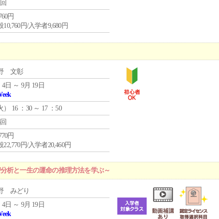
1回
,760円
10,760円/入学者9,680円
野 文彰
 4日 ～ 9月 19日
Week
火
） 16 ：30 ～ 17 ：50
6回
,770円
22,770円/入学者20,460円
密分析と一生の運命の推理方法を学ぶ～
野 みどり
 4日 ～ 9月 19日
Week