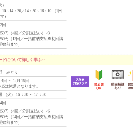
火
）
：10～14：30／14：50～16：10 （1日
コマ）
12回
4,850円（4回／分割支払い）×3
1,250円（12回／一括前納支払※初回講
開始前まで）
ードについて詳しく学ぶ～
野 みどり
 4日 ～ 12月 19日
8/15は休講となります。
週 （
火
） 16 ：30 ～ 17 ：50
24回
4,850円（4回／分割支払い）×6
0,850円（24回／一括前納支払※初回講
開始前まで）