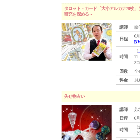
タロット・カード「大小アルカナ78枚」 
研究を深める～
講師
森
6月
日程
B 
（
時間
11
2
回数
全
料金
1
失せ物占い
講師
芳
日程
6月
（
時間
（