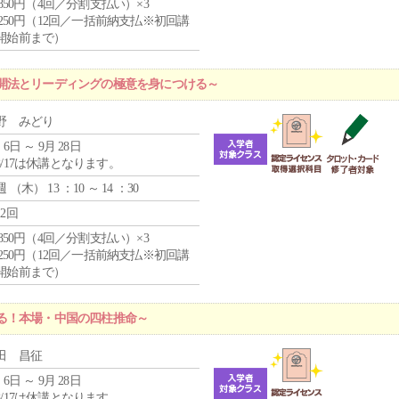
4,850円（4回／分割支払い）×3
1,250円（12回／一括前納支払※初回講
開始前まで）
開法とリーディングの極意を身につける～
野 みどり
 6日 ～ 9月 28日
8/17は休講となります。
週 （
木
） 13 ：10 ～ 14 ：30
12回
4,850円（4回／分割支払い）×3
1,250円（12回／一括前納支払※初回講
開始前まで）
る！本場・中国の四柱推命～
田 昌征
 6日 ～ 9月 28日
8/17は休講となります。