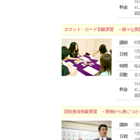
1
料金
4
義
タロット・カード初級実習 ～様々な展
講師
狩
7月
日程
※
時間
毎
回数
全
1
料金
4
義
四柱推命初級実習 ～実例から身につけ
講師
澤
7月
日程
※