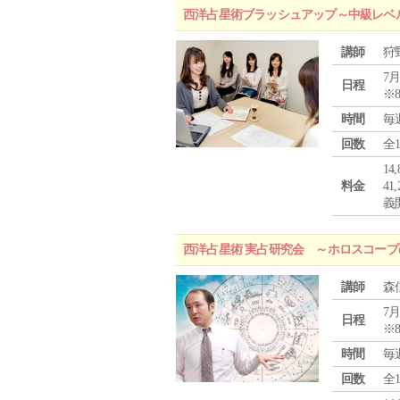
西洋占星術ブラッシュアップ～中級レベ
講師
狩
7月
日程
※
時間
毎
回数
全
1
料金
4
義
西洋占星術 実占研究会 ～ホロスコー
講師
森
7月
日程
※
時間
毎
回数
全