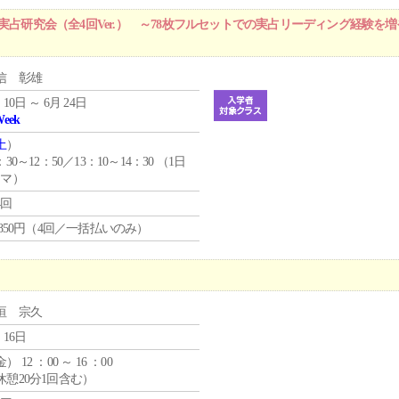
実占研究会（全4回Ver.） ～78枚フルセットでの実占リーディング経験を
信 彰雄
 10日 ～ 6月 24日
Week
土
）
：30～12：50／13：10～14：30 （1日
コマ）
4回
4,850円（4回／一括払いのみ）
垣 宗久
 16日
金
） 12 ：00 ～ 16 ：00
休憩20分1回含む）