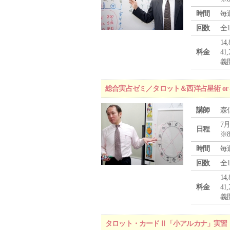
時間
毎
回数
全
1
料金
4
義
総合実占ゼミ／タロット＆西洋占星術 o
講師
森
7月
日程
※
時間
毎
回数
全
1
料金
4
義
タロット・カードⅡ「小アルカナ」実習