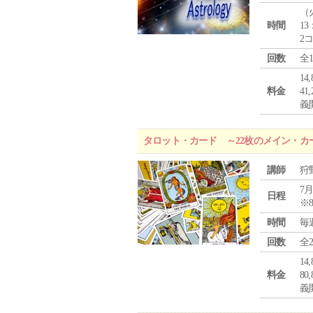
（
時間
13
2
回数
全
1
料金
4
義
タロット・カード ～22枚のメイン・カ
講師
狩
7月
日程
※
時間
毎
回数
全
1
料金
8
義