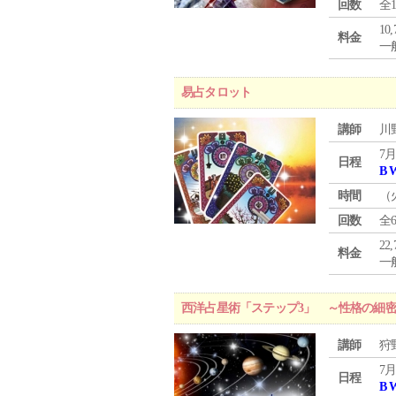
回数
全
10
料金
一般
易占タロット
講師
川
7月
日程
B 
時間
（
回数
全
22
料金
一般
西洋占星術「ステップ3」 ～性格の細
講師
狩
7月
日程
B 