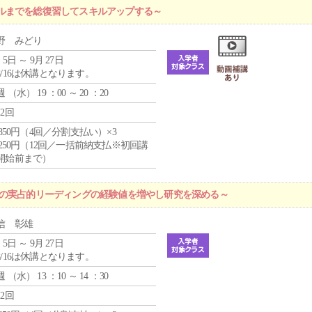
ルまでを総復習してスキルアップする～
野 みどり
 5日 ～ 9月 27日
8/16は休講となります。
週 （
水
） 19 ：00 ～ 20 ：20
12回
4,850円（4回／分割支払い）×3
1,250円（12回／一括前納支払※初回講
開始前まで）
プの実占的リーディングの経験値を増やし研究を深める～
信 彰雄
 5日 ～ 9月 27日
8/16は休講となります。
週 （
水
） 13 ：10 ～ 14 ：30
12回