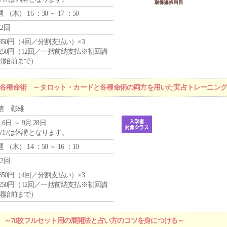
週 （
木
） 16 ：30 ～ 17 ：50
12回
4,850円（4回／分割支払い）×3
1,250円（12回／一括前納支払※初回講
開始前まで）
r 各種命術 ～タロット・カードと各種命術の両方を用いた実占トレーニン
信 彰雄
 6日 ～ 9月 28日
8/17は休講となります。
週 （
木
） 14 ：50 ～ 16 ：10
12回
4,850円（4回／分割支払い）×3
1,250円（12回／一括前納支払※初回講
開始前まで）
 ～78枚フルセット用の展開法と占い方のコツを身につける～