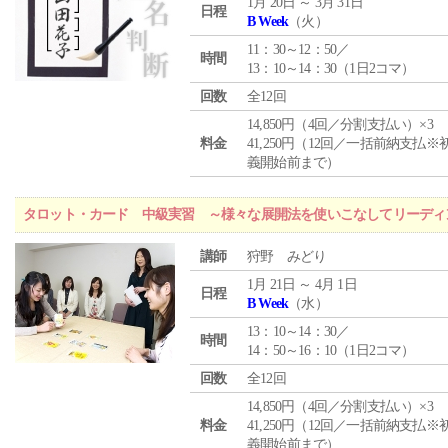
1月 20日 ～ 3月 31日
日程
B Week
（火）
11：30～12：50／
時間
13：10～14：30（1日2コマ）
回数
全12回
14,850円（4回／分割支払い）×3
料金
41,250円（12回／一括前納支払※
義開始前まで）
タロット・カード 中級実習 ～様々な展開法を使いこなしてリーディ
講師
狩野 みどり
1月 21日 ～ 4月 1日
日程
B Week
（水）
13：10～14：30／
時間
14：50～16：10（1日2コマ）
回数
全12回
14,850円（4回／分割支払い）×3
料金
41,250円（12回／一括前納支払※
義開始前まで）