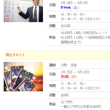
1月 24日 ～ 4月 4日
日程
B Week
（
土
）
14：50～16：10／
時間
16：30～17：50（1日2コマ）
回数
全12回
14,850円（4回／分割支払い）×3
料金
41,250円（12回／一括前納支払※
義開始前まで）
易占タロット
講師
川野 文彰
1月 25日 ～ 3月 22日
日程
月1回
（
日
）
11：30～12：50／
時間
13：10～14：30（1日2コマ）
回数
全6回
22,770円
料金
一般22,770円/入学者20,460円