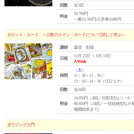
回数
全1回
10,760円
料金
一般10,760円/入学者9,680円
タロット・カード ～22枚のメイン・カードについて詳しく学ぶ～
講師
森信 彰雄
11月 22日 ～ 6月 13日
日程
A Week
（
土
）
時間
11：30～12：50／
13：10～14：30（1日2コマ）
回数
全24回
14,850円（4回／分割支払い）×6
料金
80,850円（24回／一括前納支払※
義開始前まで）
ダウジング入門