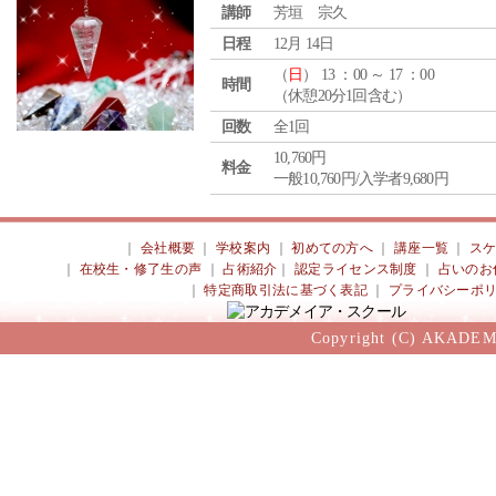
講師
芳垣 宗久
日程
12月 14日
（
日
） 13 ：00 ～ 17 ：00
時間
（休憩20分1回含む）
回数
全1回
10,760円
料金
一般10,760円/入学者9,680円
｜
会社概要
｜
学校案内
｜
初めての方へ
｜
講座一覧
｜
ス
｜
在校生・修了生の声
｜
占術紹介
｜
認定ライセンス制度
｜
占いのお
｜
特定商取引法に基づく表記
｜
プライバシーポ
Copyright (C) AKADEM