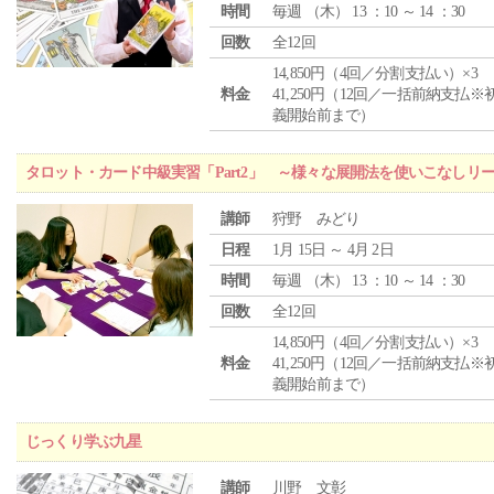
時間
毎週 （
木
） 13 ：10 ～ 14 ：30
回数
全12回
14,850円（4回／分割支払い）×3
料金
41,250円（12回／一括前納支払※
義開始前まで）
タロット・カード中級実習「Part2」 ～様々な展開法を使いこなしリ
講師
狩野 みどり
日程
1月 15日 ～ 4月 2日
時間
毎週 （
木
） 13 ：10 ～ 14 ：30
回数
全12回
14,850円（4回／分割支払い）×3
料金
41,250円（12回／一括前納支払※
義開始前まで）
じっくり学ぶ九星
講師
川野 文彰