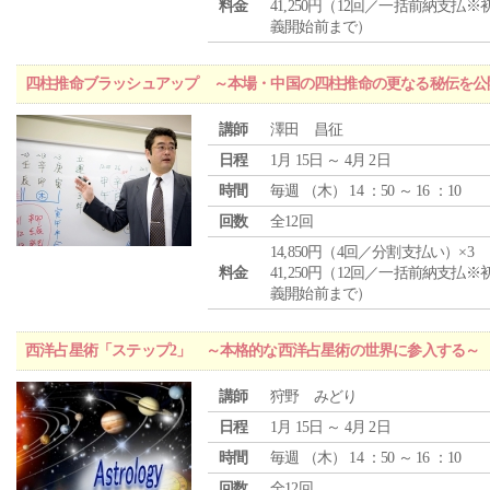
料金
41,250円（12回／一括前納支払※
義開始前まで）
四柱推命ブラッシュアップ ～本場・中国の四柱推命の更なる秘伝を公
講師
澤田 昌征
日程
1月 15日 ～ 4月 2日
時間
毎週 （
木
） 14 ：50 ～ 16 ：10
回数
全12回
14,850円（4回／分割支払い）×3
料金
41,250円（12回／一括前納支払※
義開始前まで）
西洋占星術「ステップ2」 ～本格的な西洋占星術の世界に参入する～
講師
狩野 みどり
日程
1月 15日 ～ 4月 2日
時間
毎週 （
木
） 14 ：50 ～ 16 ：10
回数
全12回