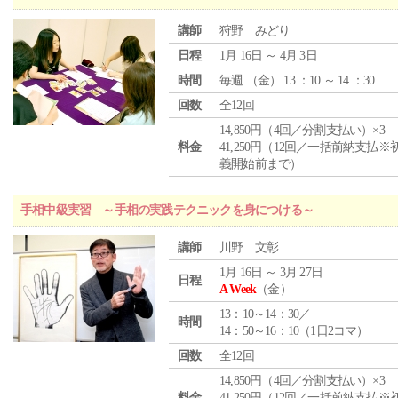
講師
狩野 みどり
日程
1月 16日 ～ 4月 3日
時間
毎週 （
金
） 13 ：10 ～ 14 ：30
回数
全12回
14,850円（4回／分割支払い）×3
料金
41,250円（12回／一括前納支払※
義開始前まで）
手相中級実習 ～手相の実践テクニックを身につける～
講師
川野 文彰
1月 16日 ～ 3月 27日
日程
A Week
（金）
13：10～14：30／
時間
14：50～16：10（1日2コマ）
回数
全12回
14,850円（4回／分割支払い）×3
料金
41,250円（12回／一括前納支払※