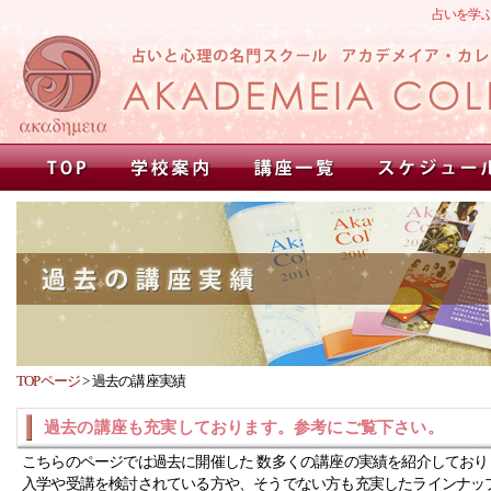
占いを学
TOPページ
>
過去の講座実績
過去の講座も充実しております。参考にご覧下さい。
こちらのページでは過去に開催した 数多くの講座の実績を紹介しており
入学や受講を検討されている方や、そうでない方も充実したラインナッ