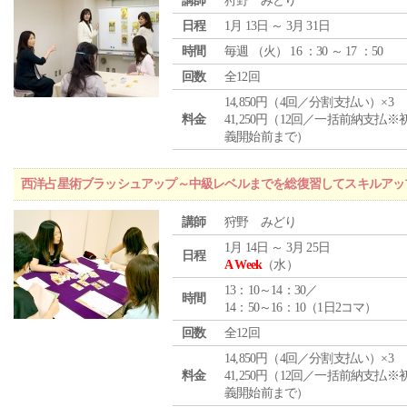
講師
狩野 みどり
日程
1月 13日 ～ 3月 31日
時間
毎週 （
火
） 16 ：30 ～ 17 ：50
回数
全12回
14,850円（4回／分割支払い）×3
料金
41,250円（12回／一括前納支払※
義開始前まで）
西洋占星術ブラッシュアップ～中級レベルまでを総復習してスキルアッ
講師
狩野 みどり
1月 14日 ～ 3月 25日
日程
A Week
（水）
13：10～14：30／
時間
14：50～16：10（1日2コマ）
回数
全12回
14,850円（4回／分割支払い）×3
料金
41,250円（12回／一括前納支払※
義開始前まで）