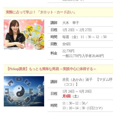
実際に占って学ぶ！ 「タロット・カード占い」
講師
大木 華子
日程
1月 23日 ～ 2月 27日
時間
毎週 （
金
） 11 ：30 ～ 12 ：50
回数
全6回
22,770円
料金
一般22,770円/入学者20,460円
【Pickup講座】もっとも簡単な周易 ～実践中心に体得する～
赤見（あかみ）淑子 【マダム呼
講師
（ココ）】
1月 24日 ～ 6月 20日
日程
月1回
（
土
）
11：30～12：50／
時間
13：10～14：30（1日2コマ）