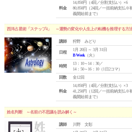
14,850円（4回／分割支払い）×6
料金
80,850円（24回／一括前納支払※
義開始前まで）
西洋占星術「ステップ4」 ～運勢の変化や人生上の転機を推理する方
講師
狩野 みどり
1月 20日 ～ 3月 31日
日程
B Week
（火）
13：10～14：30／
時間
14：50～16：10（1日2コマ）
回数
全12回
14,850円（4回／分割支払い）×3
料金
41,250円（12回／一括前納支払※
義開始前まで）
姓名判断 ～名前の不思議を読み解く～
講師
川野 文彰