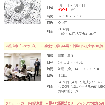
1月 16日 ～ 6月 26日
日程
A Week
（金）
時間
16 ：30 ～ 17 ：50
回数
全12回
43,560円
料金
一般43,560円/入学者39,600円
四柱推命「ステップ3」 ～基礎から学ぶ本場・中国の四柱推命の真髄
講師
澤田 昌征
日程
1月 16日 ～ 4月 3日
時間
毎週 （
金
） 14 ：50 ～ 16 ：10
回数
全12回
14,850円（4回／分割支払い）×3
料金
41,250円（12回／一括前納支払※
義開始前まで）
タロット・カード初級実習 ～様々な展開法とリーディングの極意を身