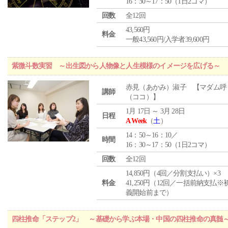
16：30～17：50（1日2コマ）
回数
全12回
43,560円
料金
一般43,560円/入学者39,600円
紫微斗数実習 ～出生図から人物像と人生模様のイメージを広げる～
赤見（あかみ）淑子 【マダム呼
講師
（ココ）】
1月 17日 ～ 3月 28日
日程
A Week
（
土
）
14：50～16：10／
時間
16：30～17：50（1日2コマ）
回数
全12回
14,850円（4回／分割支払い）×3
料金
41,250円（12回／一括前納支払※
義開始前まで）
四柱推命「ステップ2」 ～基礎から学ぶ本場・中国の四柱推命の真髄