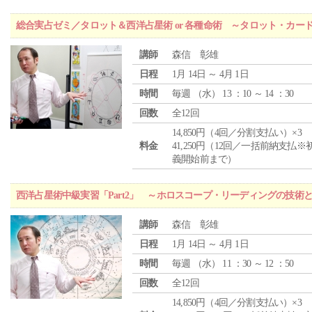
総合実占ゼミ／タロット＆西洋占星術 or 各種命術 ～タロット・カ
講師
森信 彰雄
日程
1月 14日 ～ 4月 1日
時間
毎週 （
水
） 13 ：10 ～ 14 ：30
回数
全12回
14,850円（4回／分割支払い）×3
料金
41,250円（12回／一括前納支払※
義開始前まで）
西洋占星術中級実習「Part2」 ～ホロスコープ・リーディングの技術
講師
森信 彰雄
日程
1月 14日 ～ 4月 1日
時間
毎週 （
水
） 11 ：30 ～ 12 ：50
回数
全12回
14,850円（4回／分割支払い）×3