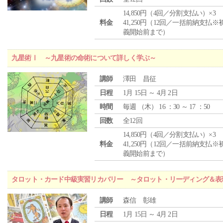
14,850円（4回／分割支払い）×3
料金
41,250円（12回／一括前納支払※
義開始前まで）
九星術Ⅰ ～九星術の命術について詳しく学ぶ～
講師
澤田 昌征
日程
1月 15日 ～ 4月 2日
時間
毎週 （
木
） 16 ：30 ～ 17 ：50
回数
全12回
14,850円（4回／分割支払い）×3
料金
41,250円（12回／一括前納支払※
義開始前まで）
タロット・カード中級実習リカバリー ～タロット・リーディング＆表
講師
森信 彰雄
日程
1月 15日 ～ 4月 2日