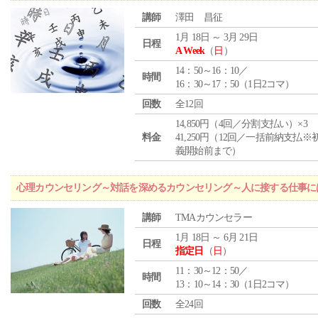
講師
澤田 昌征
1月 18日 ～ 3月 29日
日程
A Week
（
日
）
14：50～16：10／
時間
16：30～17：50（1日2コマ）
回数
全12回
14,850円（4回／分割支払い）×3
料金
41,250円（12回／一括前納支払※
義開始前まで）
心理カウンセリング～対話を深めるカウンセリング～人に接する仕事には
講師
TMAカウンセラー
1月 18日 ～ 6月 21日
日程
指定日
（
日
）
11：30～12：50／
時間
13：10～14：30（1日2コマ）
回数
全24回