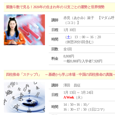
紫微斗数で見る！2026年の生まれ年の 12支ごとの運勢と世界情勢
赤見（あかみ）淑子 【マダム呼
講師
（ココ）】
日程
1月 10日
（
土
） 13 ：00 ～ 16 ：20
時間
（休憩20分1回含む）
回数
全1回
8,800円
料金
一般8,800円/入学者7,920円
四柱推命「ステップ1」 ～基礎から学ぶ本場・中国の四柱推命の真髄
講師
澤田 昌征
1月 13日 ～ 3月 24日
日程
A Week
（火）
14：50～16：10／
時間
16：30～17：50（1日2コマ）