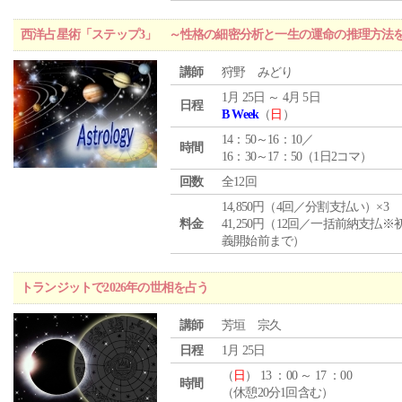
西洋占星術「ステップ3」 ～性格の細密分析と一生の運命の推理方法
講師
狩野 みどり
1月 25日 ～ 4月 5日
日程
B Week
（
日
）
14：50～16：10／
時間
16：30～17：50（1日2コマ）
回数
全12回
14,850円（4回／分割支払い）×3
料金
41,250円（12回／一括前納支払※
義開始前まで）
トランジットで2026年の世相を占う
講師
芳垣 宗久
日程
1月 25日
（
日
） 13 ：00 ～ 17 ：00
時間
（休憩20分1回含む）