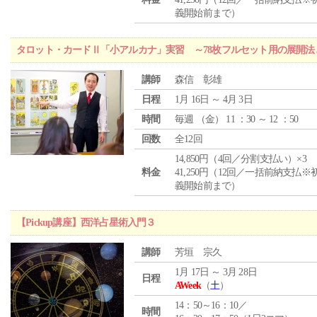
義開始前まで）
タロット・カードⅡ「小アルカナ」実習 ～78枚フルセット用の展開
講師
森信 彰雄
日程
1月 16日 ～ 4月 3日
時間
毎週 （
金
） 11 ：30 ～ 12 ：50
回数
全12回
14,850円（4回／分割支払い）×3
料金
41,250円（12回／一括前納支払※
義開始前まで）
【Pickup講座】西洋占星術入門３
講師
芳垣 宗久
1月 17日 ～ 3月 28日
日程
AWeek
（
土
）
14：50～16：10／
時間