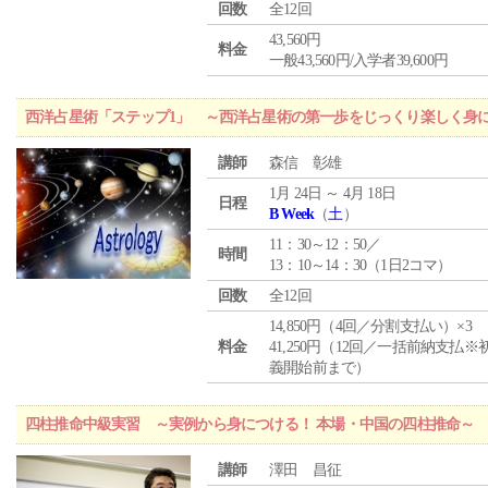
回数
全12回
43,560円
料金
一般43,560円/入学者39,600円
西洋占星術「ステップ1」 ～西洋占星術の第一歩をじっくり楽しく身
講師
森信 彰雄
1月 24日 ～ 4月 18日
日程
B Week
（
土
）
11：30～12：50／
時間
13：10～14：30（1日2コマ）
回数
全12回
14,850円（4回／分割支払い）×3
料金
41,250円（12回／一括前納支払※
義開始前まで）
四柱推命中級実習 ～実例から身につける！ 本場・中国の四柱推命～
講師
澤田 昌征