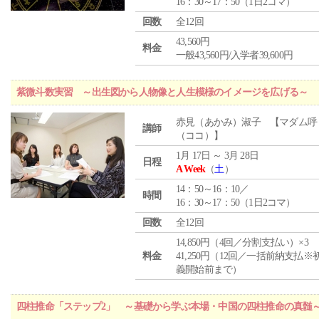
16：30～17：50（1日2コマ）
回数
全12回
43,560円
料金
一般43,560円/入学者39,600円
紫微斗数実習 ～出生図から人物像と人生模様のイメージを広げる～
赤見（あかみ）淑子 【マダム呼
講師
（ココ）】
1月 17日 ～ 3月 28日
日程
A Week
（
土
）
14：50～16：10／
時間
16：30～17：50（1日2コマ）
回数
全12回
14,850円（4回／分割支払い）×3
料金
41,250円（12回／一括前納支払※
義開始前まで）
四柱推命「ステップ2」 ～基礎から学ぶ本場・中国の四柱推命の真髄