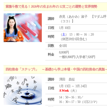
紫微斗数で見る！2026年の生まれ年の 12支ごとの運勢と世界情勢
赤見（あかみ）淑子 【マダム呼
講師
（ココ）】
日程
1月 10日
（
土
） 13 ：00 ～ 16 ：20
時間
（休憩20分1回含む）
回数
全1回
8,800円
料金
一般8,800円/入学者7,920円
四柱推命「ステップ1」 ～基礎から学ぶ本場・中国の四柱推命の真髄
講師
澤田 昌征
1月 13日 ～ 3月 24日
日程
A Week
（火）
14：50～16：10／
時間
16：30～17：50（1日2コマ）