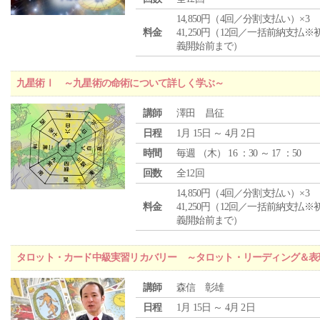
14,850円（4回／分割支払い）×3
料金
41,250円（12回／一括前納支払※
義開始前まで）
九星術Ⅰ ～九星術の命術について詳しく学ぶ～
講師
澤田 昌征
日程
1月 15日 ～ 4月 2日
時間
毎週 （
木
） 16 ：30 ～ 17 ：50
回数
全12回
14,850円（4回／分割支払い）×3
料金
41,250円（12回／一括前納支払※
義開始前まで）
タロット・カード中級実習リカバリー ～タロット・リーディング＆表
講師
森信 彰雄
日程
1月 15日 ～ 4月 2日