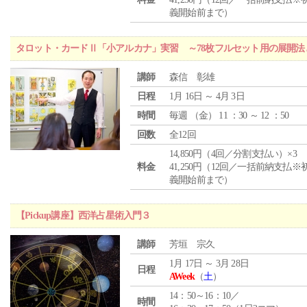
義開始前まで）
タロット・カードⅡ「小アルカナ」実習 ～78枚フルセット用の展開
講師
森信 彰雄
日程
1月 16日 ～ 4月 3日
時間
毎週 （
金
） 11 ：30 ～ 12 ：50
回数
全12回
14,850円（4回／分割支払い）×3
料金
41,250円（12回／一括前納支払※
義開始前まで）
【Pickup講座】西洋占星術入門３
講師
芳垣 宗久
1月 17日 ～ 3月 28日
日程
AWeek
（
土
）
14：50～16：10／
時間