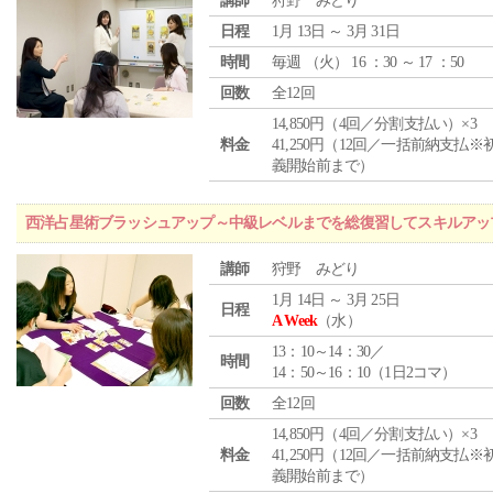
講師
狩野 みどり
日程
1月 13日 ～ 3月 31日
時間
毎週 （
火
） 16 ：30 ～ 17 ：50
回数
全12回
14,850円（4回／分割支払い）×3
料金
41,250円（12回／一括前納支払※
義開始前まで）
西洋占星術ブラッシュアップ～中級レベルまでを総復習してスキルアッ
講師
狩野 みどり
1月 14日 ～ 3月 25日
日程
A Week
（水）
13：10～14：30／
時間
14：50～16：10（1日2コマ）
回数
全12回
14,850円（4回／分割支払い）×3
料金
41,250円（12回／一括前納支払※
義開始前まで）