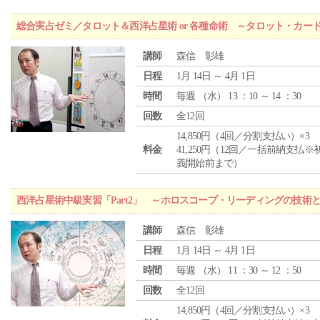
総合実占ゼミ／タロット＆西洋占星術 or 各種命術 ～タロット・カ
講師
森信 彰雄
日程
1月 14日 ～ 4月 1日
時間
毎週 （
水
） 13 ：10 ～ 14 ：30
回数
全12回
14,850円（4回／分割支払い）×3
料金
41,250円（12回／一括前納支払※
義開始前まで）
西洋占星術中級実習「Part2」 ～ホロスコープ・リーディングの技術
講師
森信 彰雄
日程
1月 14日 ～ 4月 1日
時間
毎週 （
水
） 11 ：30 ～ 12 ：50
回数
全12回
14,850円（4回／分割支払い）×3