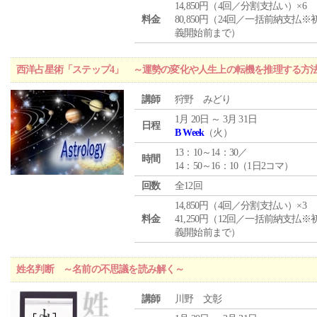
14,850円（4回／分割支払い）×6
料金
80,850円（24回／一括前納支払※
義開始前まで）
西洋占星術「ステップ4」 ～運勢の変化や人生上の転機を推理する方
講師
狩野 みどり
1月 20日 ～ 3月 31日
日程
B Week
（火）
13：10～14：30／
時間
14：50～16：10（1日2コマ）
回数
全12回
14,850円（4回／分割支払い）×3
料金
41,250円（12回／一括前納支払※
義開始前まで）
姓名判断 ～名前の不思議を読み解く～
講師
川野 文彰