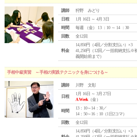
講師
狩野 みどり
日程
1月 16日 ～ 4月 3日
時間
毎週 （
金
） 13 ：10 ～ 14 ：30
回数
全12回
14,850円（4回／分割支払い）×3
料金
41,250円（12回／一括前納支払※
義開始前まで）
手相中級実習 ～手相の実践テクニックを身につける～
講師
川野 文彰
1月 16日 ～ 3月 27日
日程
A Week
（金）
13：10～14：30／
時間
14：50～16：10（1日2コマ）
回数
全12回
14,850円（4回／分割支払い）×3
料金
41,250円（12回／一括前納支払※