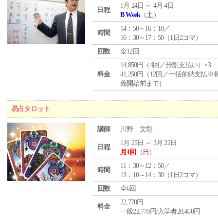
1月 24日 ～ 4月 4日
日程
B Week
（
土
）
14：50～16：10／
時間
16：30～17：50（1日2コマ）
回数
全12回
14,850円（4回／分割支払い）×3
料金
41,250円（12回／一括前納支払※
義開始前まで）
易占タロット
講師
川野 文彰
1月 25日 ～ 3月 22日
日程
月1回
（
日
）
11：30～12：50／
時間
13：10～14：30（1日2コマ）
回数
全6回
22,770円
料金
一般22,770円/入学者20,460円