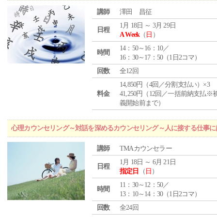
講師
澤田 昌征
1月 18日 ～ 3月 29日
日程
A Week
（
日
）
14：50～16：10／
時間
16：30～17：50（1日2コマ）
回数
全12回
14,850円（4回／分割支払い）×3
料金
41,250円（12回／一括前納支払※
義開始前まで）
心理カウンセリング～対話を深めるカウンセリング～人に接する仕事には
講師
TMAカウンセラー
1月 18日 ～ 6月 21日
日程
指定日
（
日
）
11：30～12：50／
時間
13：10～14：30（1日2コマ）
回数
全24回