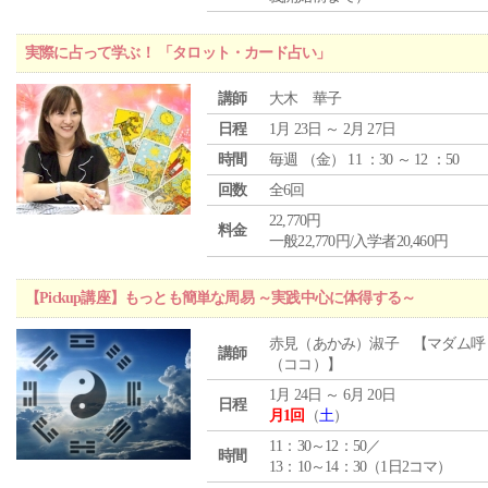
実際に占って学ぶ！ 「タロット・カード占い」
講師
大木 華子
日程
1月 23日 ～ 2月 27日
時間
毎週 （
金
） 11 ：30 ～ 12 ：50
回数
全6回
22,770円
料金
一般22,770円/入学者20,460円
【Pickup講座】もっとも簡単な周易 ～実践中心に体得する～
赤見（あかみ）淑子 【マダム呼
講師
（ココ）】
1月 24日 ～ 6月 20日
日程
月1回
（
土
）
11：30～12：50／
時間
13：10～14：30（1日2コマ）