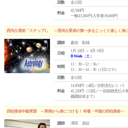
回数
全12回
43,560円
料金
一般43,560円/入学者39,600円
西洋占星術「ステップ1」 ～西洋占星術の第一歩をじっくり楽しく身
講師
森信 彰雄
1月 24日 ～ 4月 18日
日程
B Week
（
土
）
11：30～12：50／
時間
13：10～14：30（1日2コマ）
回数
全12回
14,850円（4回／分割支払い）×3
料金
41,250円（12回／一括前納支払※
義開始前まで）
四柱推命中級実習 ～実例から身につける！ 本場・中国の四柱推命～
講師
澤田 昌征