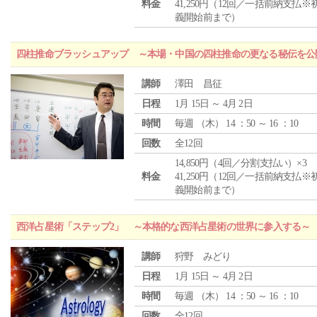
料金
41,250円（12回／一括前納支払※
義開始前まで）
四柱推命ブラッシュアップ ～本場・中国の四柱推命の更なる秘伝を公
講師
澤田 昌征
日程
1月 15日 ～ 4月 2日
時間
毎週 （
木
） 14 ：50 ～ 16 ：10
回数
全12回
14,850円（4回／分割支払い）×3
料金
41,250円（12回／一括前納支払※
義開始前まで）
西洋占星術「ステップ2」 ～本格的な西洋占星術の世界に参入する～
講師
狩野 みどり
日程
1月 15日 ～ 4月 2日
時間
毎週 （
木
） 14 ：50 ～ 16 ：10
回数
全12回