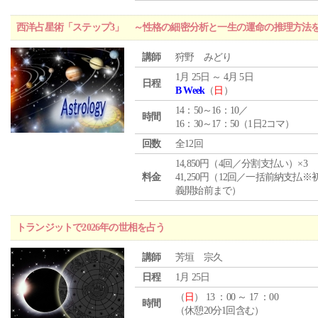
西洋占星術「ステップ3」 ～性格の細密分析と一生の運命の推理方法
講師
狩野 みどり
1月 25日 ～ 4月 5日
日程
B Week
（
日
）
14：50～16：10／
時間
16：30～17：50（1日2コマ）
回数
全12回
14,850円（4回／分割支払い）×3
料金
41,250円（12回／一括前納支払※
義開始前まで）
トランジットで2026年の世相を占う
講師
芳垣 宗久
日程
1月 25日
（
日
） 13 ：00 ～ 17 ：00
時間
（休憩20分1回含む）