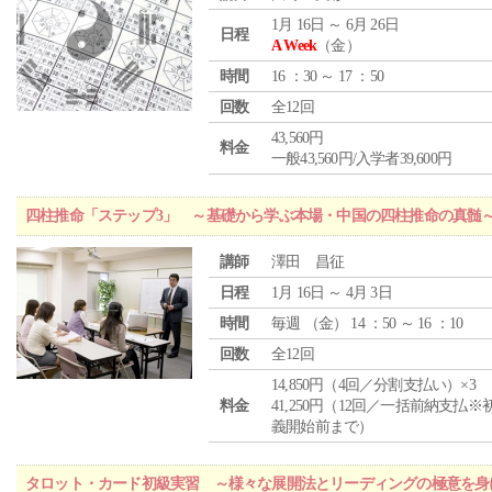
1月 16日 ～ 6月 26日
日程
A Week
（金）
時間
16 ：30 ～ 17 ：50
回数
全12回
43,560円
料金
一般43,560円/入学者39,600円
四柱推命「ステップ3」 ～基礎から学ぶ本場・中国の四柱推命の真髄
講師
澤田 昌征
日程
1月 16日 ～ 4月 3日
時間
毎週 （
金
） 14 ：50 ～ 16 ：10
回数
全12回
14,850円（4回／分割支払い）×3
料金
41,250円（12回／一括前納支払※
義開始前まで）
タロット・カード初級実習 ～様々な展開法とリーディングの極意を身