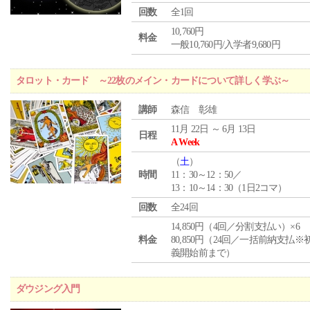
回数
全1回
10,760円
料金
一般10,760円/入学者9,680円
タロット・カード ～22枚のメイン・カードについて詳しく学ぶ～
講師
森信 彰雄
11月 22日 ～ 6月 13日
日程
A Week
（
土
）
時間
11：30～12：50／
13：10～14：30（1日2コマ）
回数
全24回
14,850円（4回／分割支払い）×6
料金
80,850円（24回／一括前納支払※
義開始前まで）
ダウジング入門