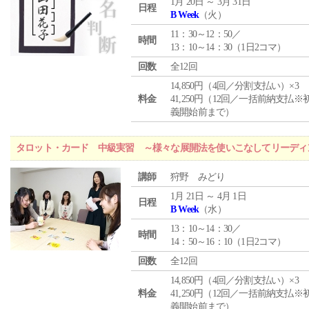
1月 20日 ～ 3月 31日
日程
B Week
（火）
11：30～12：50／
時間
13：10～14：30（1日2コマ）
回数
全12回
14,850円（4回／分割支払い）×3
料金
41,250円（12回／一括前納支払※
義開始前まで）
タロット・カード 中級実習 ～様々な展開法を使いこなしてリーディ
講師
狩野 みどり
1月 21日 ～ 4月 1日
日程
B Week
（水）
13：10～14：30／
時間
14：50～16：10（1日2コマ）
回数
全12回
14,850円（4回／分割支払い）×3
料金
41,250円（12回／一括前納支払※
義開始前まで）