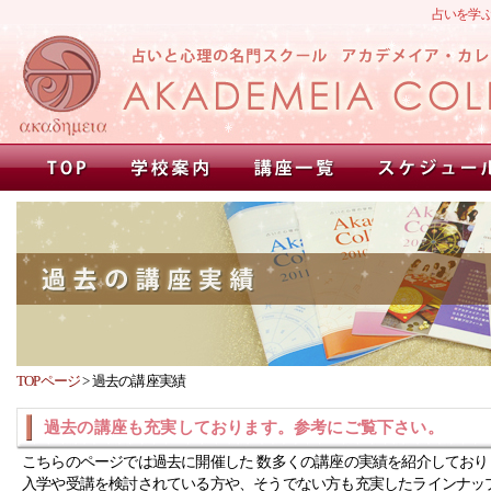
占いを学
TOPページ
>
過去の講座実績
過去の講座も充実しております。参考にご覧下さい。
こちらのページでは過去に開催した 数多くの講座の実績を紹介しており
入学や受講を検討されている方や、そうでない方も充実したラインナッ