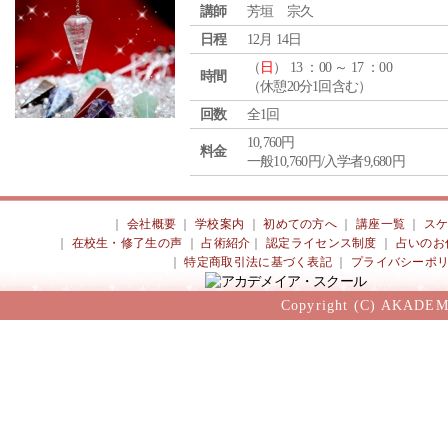
講師
芳垣 宗久
日程
12月 14日
（
日
） 13 ：00 ～ 17 ：00
時間
（休憩20分1回含む）
回数
全1回
10,760円
料金
一般10,760円/入学者9,680円
｜
会社概要
｜
学校案内
｜
初めての方へ
｜
講座一覧
｜
ス
｜
在校生・修了生の声
｜
占術紹介
｜
認定ライセンス制度
｜
占いのお
｜
特定商取引法に基づく表記
｜
プライバシーポ
Copyright (C) AKADEM