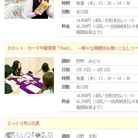
時間
毎週 （
木
） 13 ：10 ～ 14 ：30
回数
全12回
14,850円（4回／分割支払い）×3
料金
41,250円（12回／一括前納支払※
義開始前まで）
タロット・カード中級実習「Part2」 ～様々な展開法を使いこなしリ
講師
狩野 みどり
日程
1月 15日 ～ 4月 2日
時間
毎週 （
木
） 13 ：10 ～ 14 ：30
回数
全12回
14,850円（4回／分割支払い）×3
料金
41,250円（12回／一括前納支払※
義開始前まで）
じっくり学ぶ九星
講師
川野 文彰