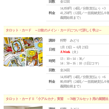
回数
全12回
14,850円（4回／分割支払い）×3
料金
41,250円（12回／一括前納支払※
義開始前まで）
タロット・カード ～22枚のメイン・カードについて詳しく学ぶ～
講師
狩野 みどり
1月 13日 ～ 6月 23日
日程
A Week
（火）
13：10～14：30／
時間
14：50～16：10（1日2コマ）
回数
全24回
14,850円（4回／分割支払い）×6
料金
80,850円（24回／一括前納支払※
義開始前まで）
タロット・カードⅡ「小アルカナ」実習 ～78枚フルセット用の展開