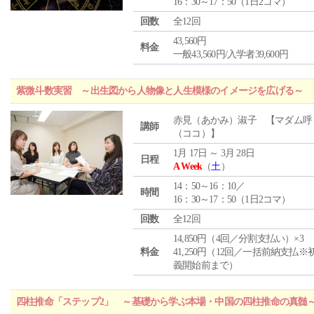
16：30～17：50（1日2コマ）
回数
全12回
43,560円
料金
一般43,560円/入学者39,600円
紫微斗数実習 ～出生図から人物像と人生模様のイメージを広げる～
赤見（あかみ）淑子 【マダム呼
講師
（ココ）】
1月 17日 ～ 3月 28日
日程
A Week
（
土
）
14：50～16：10／
時間
16：30～17：50（1日2コマ）
回数
全12回
14,850円（4回／分割支払い）×3
料金
41,250円（12回／一括前納支払※
義開始前まで）
四柱推命「ステップ2」 ～基礎から学ぶ本場・中国の四柱推命の真髄