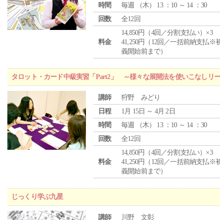
時間
毎週 （
木
） 13 ：10 ～ 14 ：30
回数
全12回
14,850円（4回／分割支払い）×3
料金
41,250円（12回／一括前納支払※
義開始前まで）
タロット・カード中級実習「Part2」 ～様々な展開法を使いこなしリ
講師
狩野 みどり
日程
1月 15日 ～ 4月 2日
時間
毎週 （
木
） 13 ：10 ～ 14 ：30
回数
全12回
14,850円（4回／分割支払い）×3
料金
41,250円（12回／一括前納支払※
義開始前まで）
じっくり学ぶ九星
講師
川野 文彰