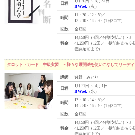
1月 20日 ～ 3月 31日
日程
B Week
（火）
11：30～12：50／
時間
13：10～14：30（1日2コマ）
回数
全12回
14,850円（4回／分割支払い）×3
料金
41,250円（12回／一括前納支払※
義開始前まで）
タロット・カード 中級実習 ～様々な展開法を使いこなしてリーディ
講師
狩野 みどり
1月 21日 ～ 4月 1日
日程
B Week
（水）
13：10～14：30／
時間
14：50～16：10（1日2コマ）
回数
全12回
14,850円（4回／分割支払い）×3
料金
41,250円（12回／一括前納支払※
義開始前まで）