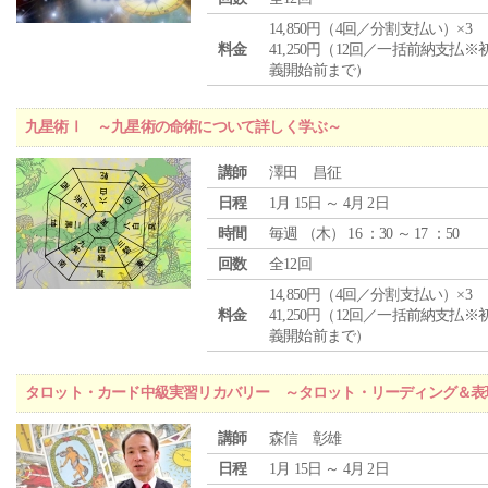
14,850円（4回／分割支払い）×3
料金
41,250円（12回／一括前納支払※
義開始前まで）
九星術Ⅰ ～九星術の命術について詳しく学ぶ～
講師
澤田 昌征
日程
1月 15日 ～ 4月 2日
時間
毎週 （
木
） 16 ：30 ～ 17 ：50
回数
全12回
14,850円（4回／分割支払い）×3
料金
41,250円（12回／一括前納支払※
義開始前まで）
タロット・カード中級実習リカバリー ～タロット・リーディング＆表
講師
森信 彰雄
日程
1月 15日 ～ 4月 2日