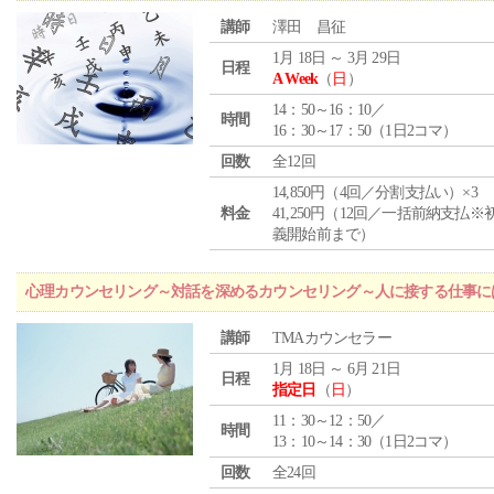
講師
澤田 昌征
1月 18日 ～ 3月 29日
日程
A Week
（
日
）
14：50～16：10／
時間
16：30～17：50（1日2コマ）
回数
全12回
14,850円（4回／分割支払い）×3
料金
41,250円（12回／一括前納支払※
義開始前まで）
心理カウンセリング～対話を深めるカウンセリング～人に接する仕事には
講師
TMAカウンセラー
1月 18日 ～ 6月 21日
日程
指定日
（
日
）
11：30～12：50／
時間
13：10～14：30（1日2コマ）
回数
全24回