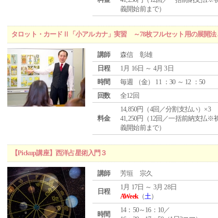
義開始前まで）
タロット・カードⅡ「小アルカナ」実習 ～78枚フルセット用の展開
講師
森信 彰雄
日程
1月 16日 ～ 4月 3日
時間
毎週 （
金
） 11 ：30 ～ 12 ：50
回数
全12回
14,850円（4回／分割支払い）×3
料金
41,250円（12回／一括前納支払※
義開始前まで）
【Pickup講座】西洋占星術入門３
講師
芳垣 宗久
1月 17日 ～ 3月 28日
日程
AWeek
（
土
）
14：50～16：10／
時間