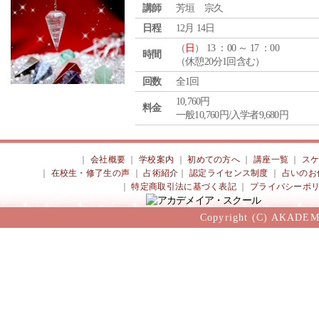
講師
芳垣 宗久
日程
12月 14日
（
日
） 13 ：00 ～ 17 ：00
時間
（休憩20分1回含む）
回数
全1回
10,760円
料金
一般10,760円/入学者9,680円
｜
会社概要
｜
学校案内
｜
初めての方へ
｜
講座一覧
｜
ス
｜
在校生・修了生の声
｜
占術紹介
｜
認定ライセンス制度
｜
占いのお
｜
特定商取引法に基づく表記
｜
プライバシーポ
Copyright (C) AKADEM