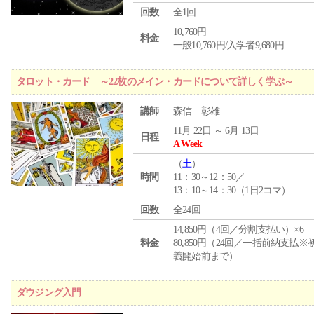
回数
全1回
10,760円
料金
一般10,760円/入学者9,680円
タロット・カード ～22枚のメイン・カードについて詳しく学ぶ～
講師
森信 彰雄
11月 22日 ～ 6月 13日
日程
A Week
（
土
）
時間
11：30～12：50／
13：10～14：30（1日2コマ）
回数
全24回
14,850円（4回／分割支払い）×6
料金
80,850円（24回／一括前納支払※
義開始前まで）
ダウジング入門