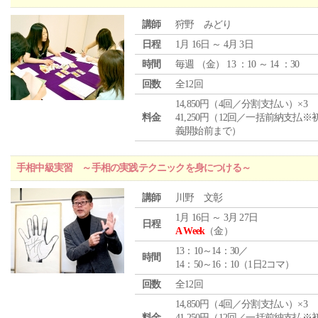
講師
狩野 みどり
日程
1月 16日 ～ 4月 3日
時間
毎週 （
金
） 13 ：10 ～ 14 ：30
回数
全12回
14,850円（4回／分割支払い）×3
料金
41,250円（12回／一括前納支払※
義開始前まで）
手相中級実習 ～手相の実践テクニックを身につける～
講師
川野 文彰
1月 16日 ～ 3月 27日
日程
A Week
（金）
13：10～14：30／
時間
14：50～16：10（1日2コマ）
回数
全12回
14,850円（4回／分割支払い）×3
料金
41,250円（12回／一括前納支払※