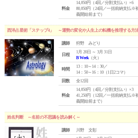
14,850円（4回／分割支払い）×6
料金
80,850円（24回／一括前納支払※
義開始前まで）
西洋占星術「ステップ4」 ～運勢の変化や人生上の転機を推理する方
講師
狩野 みどり
1月 20日 ～ 3月 31日
日程
B Week
（火）
13：10～14：30／
時間
14：50～16：10（1日2コマ）
回数
全12回
14,850円（4回／分割支払い）×3
料金
41,250円（12回／一括前納支払※
義開始前まで）
姓名判断 ～名前の不思議を読み解く～
講師
川野 文彰