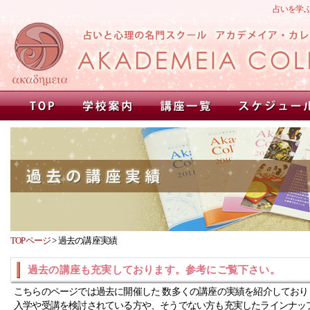
占いを学
TOPページ
>
過去の講座実績
過去の講座も充実しております。参考にご覧下さい。
こちらのページでは過去に開催した 数多くの講座の実績を紹介しており
入学や受講を検討されている方や、そうでない方も充実したラインナッ