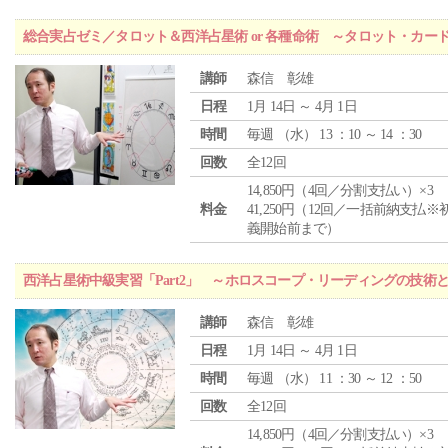
総合実占ゼミ／タロット＆西洋占星術 or 各種命術 ～タロット・カ
講師
森信 彰雄
日程
1月 14日 ～ 4月 1日
時間
毎週 （
水
） 13 ：10 ～ 14 ：30
回数
全12回
14,850円（4回／分割支払い）×3
料金
41,250円（12回／一括前納支払※
義開始前まで）
西洋占星術中級実習「Part2」 ～ホロスコープ・リーディングの技術
講師
森信 彰雄
日程
1月 14日 ～ 4月 1日
時間
毎週 （
水
） 11 ：30 ～ 12 ：50
回数
全12回
14,850円（4回／分割支払い）×3