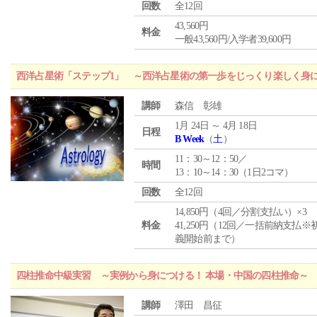
回数
全12回
43,560円
料金
一般43,560円/入学者39,600円
西洋占星術「ステップ1」 ～西洋占星術の第一歩をじっくり楽しく身
講師
森信 彰雄
1月 24日 ～ 4月 18日
日程
B Week
（
土
）
11：30～12：50／
時間
13：10～14：30（1日2コマ）
回数
全12回
14,850円（4回／分割支払い）×3
料金
41,250円（12回／一括前納支払※
義開始前まで）
四柱推命中級実習 ～実例から身につける！ 本場・中国の四柱推命～
講師
澤田 昌征