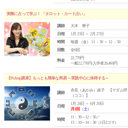
実際に占って学ぶ！ 「タロット・カード占い」
講師
大木 華子
日程
1月 23日 ～ 2月 27日
時間
毎週 （
金
） 11 ：30 ～ 12 ：50
回数
全6回
22,770円
料金
一般22,770円/入学者20,460円
【Pickup講座】もっとも簡単な周易 ～実践中心に体得する～
赤見（あかみ）淑子 【マダム呼
講師
（ココ）】
1月 24日 ～ 6月 20日
日程
月1回
（
土
）
11：30～12：50／
時間
13：10～14：30（1日2コマ）