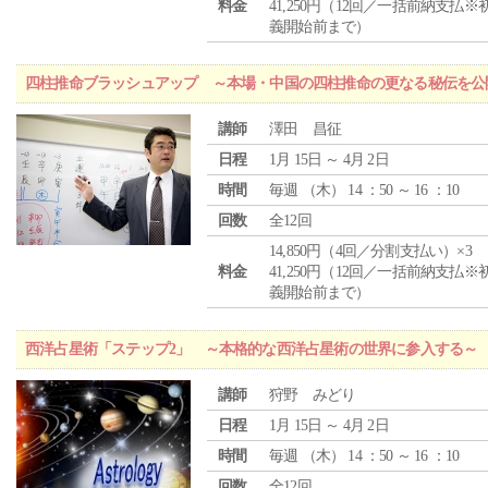
料金
41,250円（12回／一括前納支払※
義開始前まで）
四柱推命ブラッシュアップ ～本場・中国の四柱推命の更なる秘伝を公
講師
澤田 昌征
日程
1月 15日 ～ 4月 2日
時間
毎週 （
木
） 14 ：50 ～ 16 ：10
回数
全12回
14,850円（4回／分割支払い）×3
料金
41,250円（12回／一括前納支払※
義開始前まで）
西洋占星術「ステップ2」 ～本格的な西洋占星術の世界に参入する～
講師
狩野 みどり
日程
1月 15日 ～ 4月 2日
時間
毎週 （
木
） 14 ：50 ～ 16 ：10
回数
全12回