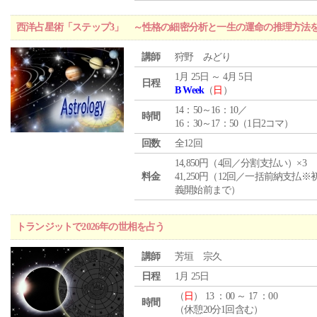
西洋占星術「ステップ3」 ～性格の細密分析と一生の運命の推理方法
講師
狩野 みどり
1月 25日 ～ 4月 5日
日程
B Week
（
日
）
14：50～16：10／
時間
16：30～17：50（1日2コマ）
回数
全12回
14,850円（4回／分割支払い）×3
料金
41,250円（12回／一括前納支払※
義開始前まで）
トランジットで2026年の世相を占う
講師
芳垣 宗久
日程
1月 25日
（
日
） 13 ：00 ～ 17 ：00
時間
（休憩20分1回含む）