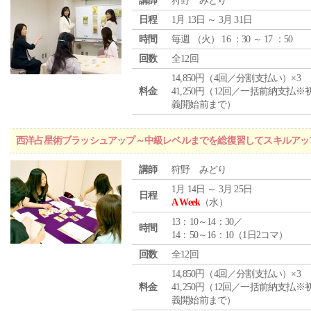
講師
狩野 みどり
日程
1月 13日 ～ 3月 31日
時間
毎週 （
火
） 16 ：30 ～ 17 ：50
回数
全12回
14,850円（4回／分割支払い）×3
料金
41,250円（12回／一括前納支払※
義開始前まで）
西洋占星術ブラッシュアップ～中級レベルまでを総復習してスキルアッ
講師
狩野 みどり
1月 14日 ～ 3月 25日
日程
A Week
（水）
13：10～14：30／
時間
14：50～16：10（1日2コマ）
回数
全12回
14,850円（4回／分割支払い）×3
料金
41,250円（12回／一括前納支払※
義開始前まで）