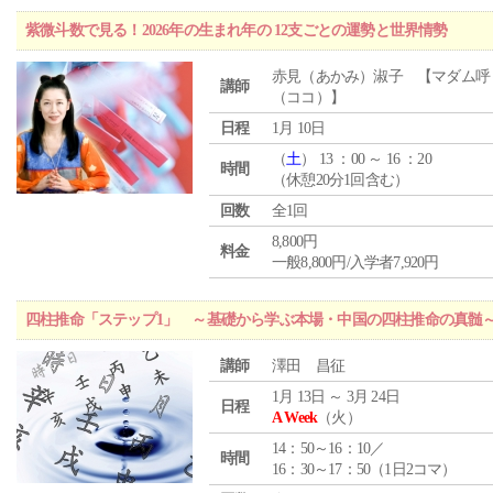
紫微斗数で見る！2026年の生まれ年の 12支ごとの運勢と世界情勢
赤見（あかみ）淑子 【マダム呼
講師
（ココ）】
日程
1月 10日
（
土
） 13 ：00 ～ 16 ：20
時間
（休憩20分1回含む）
回数
全1回
8,800円
料金
一般8,800円/入学者7,920円
四柱推命「ステップ1」 ～基礎から学ぶ本場・中国の四柱推命の真髄
講師
澤田 昌征
1月 13日 ～ 3月 24日
日程
A Week
（火）
14：50～16：10／
時間
16：30～17：50（1日2コマ）