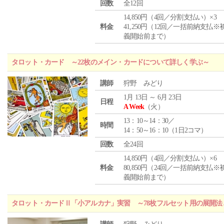
回数
全12回
14,850円（4回／分割支払い）×3
料金
41,250円（12回／一括前納支払※
義開始前まで）
タロット・カード ～22枚のメイン・カードについて詳しく学ぶ～
講師
狩野 みどり
1月 13日 ～ 6月 23日
日程
A Week
（火）
13：10～14：30／
時間
14：50～16：10（1日2コマ）
回数
全24回
14,850円（4回／分割支払い）×6
料金
80,850円（24回／一括前納支払※
義開始前まで）
タロット・カードⅡ「小アルカナ」実習 ～78枚フルセット用の展開