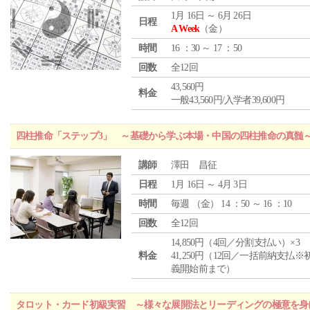
1月 16日 ～ 6月 26日
日程
A Week
（金）
時間
16 ：30 ～ 17 ：50
回数
全12回
43,560円
料金
一般43,560円/入学者39,600円
四柱推命「ステップ3」 ～基礎から学ぶ本場・中国の四柱推命の真髄
講師
澤田 昌征
日程
1月 16日 ～ 4月 3日
時間
毎週 （
金
） 14 ：50 ～ 16 ：10
回数
全12回
14,850円（4回／分割支払い）×3
料金
41,250円（12回／一括前納支払※
義開始前まで）
タロット・カード初級実習 ～様々な展開法とリーディングの極意を身