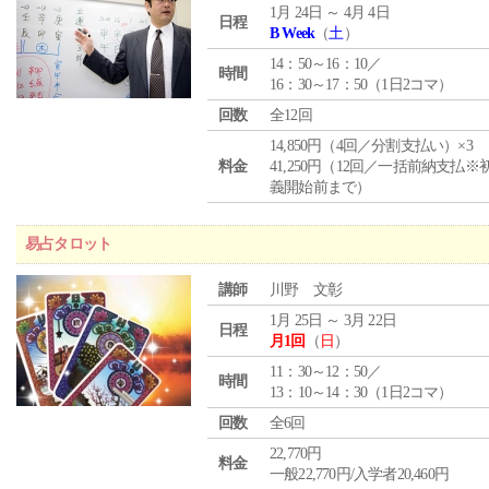
1月 24日 ～ 4月 4日
日程
B Week
（
土
）
14：50～16：10／
時間
16：30～17：50（1日2コマ）
回数
全12回
14,850円（4回／分割支払い）×3
料金
41,250円（12回／一括前納支払※
義開始前まで）
易占タロット
講師
川野 文彰
1月 25日 ～ 3月 22日
日程
月1回
（
日
）
11：30～12：50／
時間
13：10～14：30（1日2コマ）
回数
全6回
22,770円
料金
一般22,770円/入学者20,460円