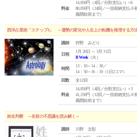
14,850円（4回／分割支払い）×6
料金
80,850円（24回／一括前納支払※
義開始前まで）
西洋占星術「ステップ4」 ～運勢の変化や人生上の転機を推理する方
講師
狩野 みどり
1月 20日 ～ 3月 31日
日程
B Week
（火）
13：10～14：30／
時間
14：50～16：10（1日2コマ）
回数
全12回
14,850円（4回／分割支払い）×3
料金
41,250円（12回／一括前納支払※
義開始前まで）
姓名判断 ～名前の不思議を読み解く～
講師
川野 文彰