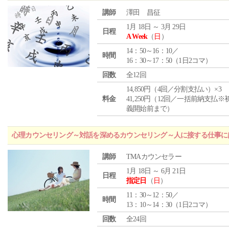
講師
澤田 昌征
1月 18日 ～ 3月 29日
日程
A Week
（
日
）
14：50～16：10／
時間
16：30～17：50（1日2コマ）
回数
全12回
14,850円（4回／分割支払い）×3
料金
41,250円（12回／一括前納支払※
義開始前まで）
心理カウンセリング～対話を深めるカウンセリング～人に接する仕事には
講師
TMAカウンセラー
1月 18日 ～ 6月 21日
日程
指定日
（
日
）
11：30～12：50／
時間
13：10～14：30（1日2コマ）
回数
全24回