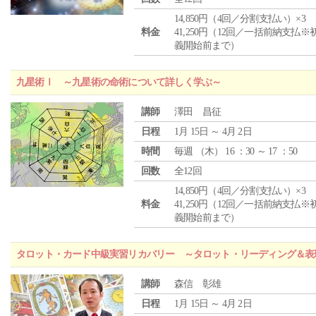
14,850円（4回／分割支払い）×3
料金
41,250円（12回／一括前納支払※
義開始前まで）
九星術Ⅰ ～九星術の命術について詳しく学ぶ～
講師
澤田 昌征
日程
1月 15日 ～ 4月 2日
時間
毎週 （
木
） 16 ：30 ～ 17 ：50
回数
全12回
14,850円（4回／分割支払い）×3
料金
41,250円（12回／一括前納支払※
義開始前まで）
タロット・カード中級実習リカバリー ～タロット・リーディング＆表
講師
森信 彰雄
日程
1月 15日 ～ 4月 2日