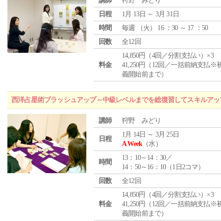
講師
狩野 みどり
日程
1月 13日 ～ 3月 31日
時間
毎週 （
火
） 16 ：30 ～ 17 ：50
回数
全12回
14,850円（4回／分割支払い）×3
料金
41,250円（12回／一括前納支払※
義開始前まで）
西洋占星術ブラッシュアップ～中級レベルまでを総復習してスキルアッ
講師
狩野 みどり
1月 14日 ～ 3月 25日
日程
A Week
（水）
13：10～14：30／
時間
14：50～16：10（1日2コマ）
回数
全12回
14,850円（4回／分割支払い）×3
料金
41,250円（12回／一括前納支払※
義開始前まで）