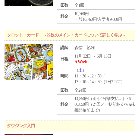
回数
全1回
10,760円
料金
一般10,760円/入学者9,680円
タロット・カード ～22枚のメイン・カードについて詳しく学ぶ～
講師
森信 彰雄
11月 22日 ～ 6月 13日
日程
A Week
（
土
）
時間
11：30～12：50／
13：10～14：30（1日2コマ）
回数
全24回
14,850円（4回／分割支払い）×6
料金
80,850円（24回／一括前納支払※
義開始前まで）
ダウジング入門