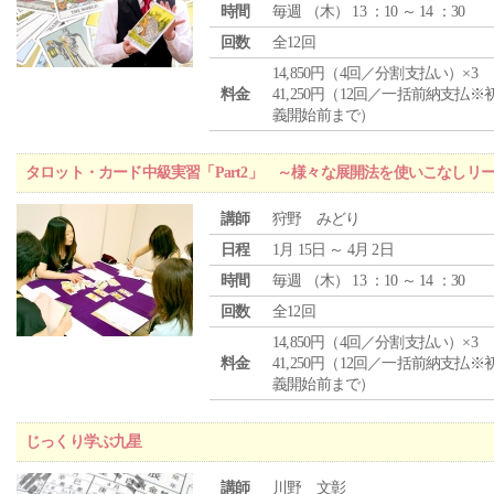
時間
毎週 （
木
） 13 ：10 ～ 14 ：30
回数
全12回
14,850円（4回／分割支払い）×3
料金
41,250円（12回／一括前納支払※
義開始前まで）
タロット・カード中級実習「Part2」 ～様々な展開法を使いこなしリ
講師
狩野 みどり
日程
1月 15日 ～ 4月 2日
時間
毎週 （
木
） 13 ：10 ～ 14 ：30
回数
全12回
14,850円（4回／分割支払い）×3
料金
41,250円（12回／一括前納支払※
義開始前まで）
じっくり学ぶ九星
講師
川野 文彰