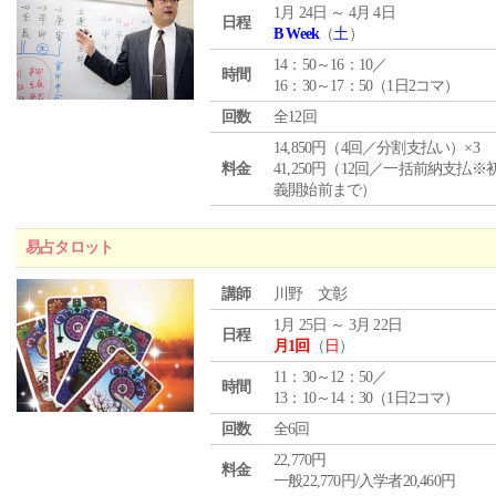
1月 24日 ～ 4月 4日
日程
B Week
（
土
）
14：50～16：10／
時間
16：30～17：50（1日2コマ）
回数
全12回
14,850円（4回／分割支払い）×3
料金
41,250円（12回／一括前納支払※
義開始前まで）
易占タロット
講師
川野 文彰
1月 25日 ～ 3月 22日
日程
月1回
（
日
）
11：30～12：50／
時間
13：10～14：30（1日2コマ）
回数
全6回
22,770円
料金
一般22,770円/入学者20,460円