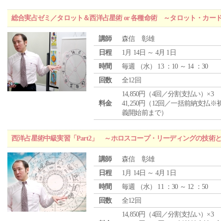
総合実占ゼミ／タロット＆西洋占星術 or 各種命術 ～タロット・カ
講師
森信 彰雄
日程
1月 14日 ～ 4月 1日
時間
毎週 （
水
） 13 ：10 ～ 14 ：30
回数
全12回
14,850円（4回／分割支払い）×3
料金
41,250円（12回／一括前納支払※
義開始前まで）
西洋占星術中級実習「Part2」 ～ホロスコープ・リーディングの技術
講師
森信 彰雄
日程
1月 14日 ～ 4月 1日
時間
毎週 （
水
） 11 ：30 ～ 12 ：50
回数
全12回
14,850円（4回／分割支払い）×3