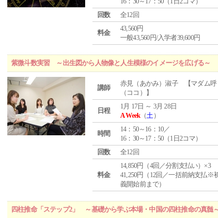
16：30～17：50（1日2コマ）
回数
全12回
43,560円
料金
一般43,560円/入学者39,600円
紫微斗数実習 ～出生図から人物像と人生模様のイメージを広げる～
赤見（あかみ）淑子 【マダム呼
講師
（ココ）】
1月 17日 ～ 3月 28日
日程
A Week
（
土
）
14：50～16：10／
時間
16：30～17：50（1日2コマ）
回数
全12回
14,850円（4回／分割支払い）×3
料金
41,250円（12回／一括前納支払※
義開始前まで）
四柱推命「ステップ2」 ～基礎から学ぶ本場・中国の四柱推命の真髄