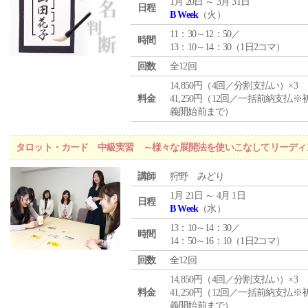
1月 20日 ～ 3月 31日
日程
B Week
（火）
11：30～12：50／
時間
13：10～14：30（1日2コマ）
回数
全12回
14,850円（4回／分割支払い）×3
料金
41,250円（12回／一括前納支払※
義開始前まで）
タロット・カード 中級実習 ～様々な展開法を使いこなしてリーディ
講師
狩野 みどり
1月 21日 ～ 4月 1日
日程
B Week
（水）
13：10～14：30／
時間
14：50～16：10（1日2コマ）
回数
全12回
14,850円（4回／分割支払い）×3
料金
41,250円（12回／一括前納支払※
義開始前まで）