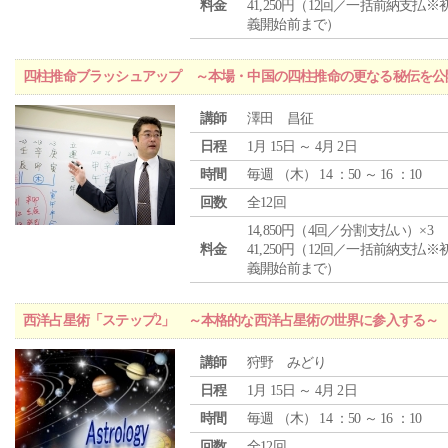
料金
41,250円（12回／一括前納支払※
義開始前まで）
四柱推命ブラッシュアップ ～本場・中国の四柱推命の更なる秘伝を公
講師
澤田 昌征
日程
1月 15日 ～ 4月 2日
時間
毎週 （
木
） 14 ：50 ～ 16 ：10
回数
全12回
14,850円（4回／分割支払い）×3
料金
41,250円（12回／一括前納支払※
義開始前まで）
西洋占星術「ステップ2」 ～本格的な西洋占星術の世界に参入する～
講師
狩野 みどり
日程
1月 15日 ～ 4月 2日
時間
毎週 （
木
） 14 ：50 ～ 16 ：10
回数
全12回