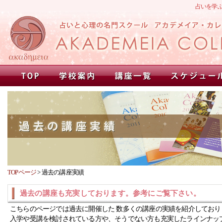
占いを学
TOPページ
>
過去の講座実績
過去の講座も充実しております。参考にご覧下さい。
こちらのページでは過去に開催した 数多くの講座の実績を紹介しており
入学や受講を検討されている方や、そうでない方も充実したラインナッ