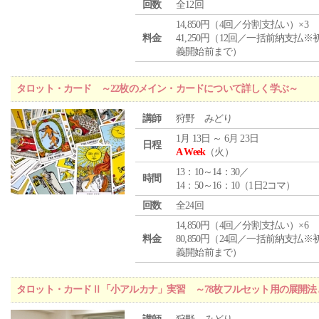
回数
全12回
14,850円（4回／分割支払い）×3
料金
41,250円（12回／一括前納支払※
義開始前まで）
タロット・カード ～22枚のメイン・カードについて詳しく学ぶ～
講師
狩野 みどり
1月 13日 ～ 6月 23日
日程
A Week
（火）
13：10～14：30／
時間
14：50～16：10（1日2コマ）
回数
全24回
14,850円（4回／分割支払い）×6
料金
80,850円（24回／一括前納支払※
義開始前まで）
タロット・カードⅡ「小アルカナ」実習 ～78枚フルセット用の展開