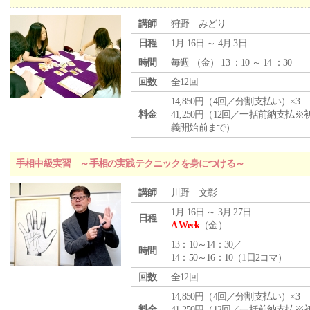
講師
狩野 みどり
日程
1月 16日 ～ 4月 3日
時間
毎週 （
金
） 13 ：10 ～ 14 ：30
回数
全12回
14,850円（4回／分割支払い）×3
料金
41,250円（12回／一括前納支払※
義開始前まで）
手相中級実習 ～手相の実践テクニックを身につける～
講師
川野 文彰
1月 16日 ～ 3月 27日
日程
A Week
（金）
13：10～14：30／
時間
14：50～16：10（1日2コマ）
回数
全12回
14,850円（4回／分割支払い）×3
料金
41,250円（12回／一括前納支払※