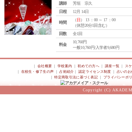
講師
芳垣 宗久
日程
12月 14日
（
日
） 13 ：00 ～ 17 ：00
時間
（休憩20分1回含む）
回数
全1回
10,760円
料金
一般10,760円/入学者9,680円
｜
会社概要
｜
学校案内
｜
初めての方へ
｜
講座一覧
｜
ス
｜
在校生・修了生の声
｜
占術紹介
｜
認定ライセンス制度
｜
占いのお
｜
特定商取引法に基づく表記
｜
プライバシーポ
Copyright (C) AKADEM