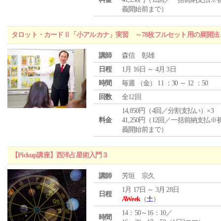
義開始前まで）
タロット・カードⅡ「小アルカナ」実習 ～78枚フルセット用の展開
講師
森信 彰雄
日程
1月 16日 ～ 4月 3日
時間
毎週 （
金
） 11 ：30 ～ 12 ：50
回数
全12回
14,850円（4回／分割支払い）×3
料金
41,250円（12回／一括前納支払※
義開始前まで）
【Pickup講座】西洋占星術入門３
講師
芳垣 宗久
1月 17日 ～ 3月 28日
日程
AWeek
（
土
）
14：50～16：10／
時間