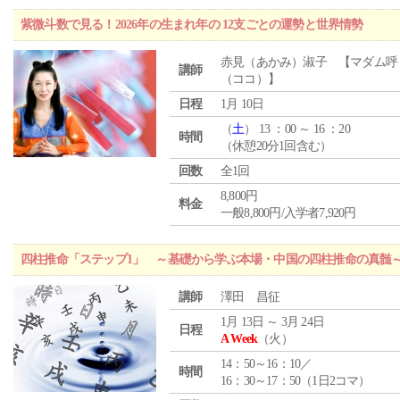
紫微斗数で見る！2026年の生まれ年の 12支ごとの運勢と世界情勢
赤見（あかみ）淑子 【マダム呼
講師
（ココ）】
日程
1月 10日
（
土
） 13 ：00 ～ 16 ：20
時間
（休憩20分1回含む）
回数
全1回
8,800円
料金
一般8,800円/入学者7,920円
四柱推命「ステップ1」 ～基礎から学ぶ本場・中国の四柱推命の真髄
講師
澤田 昌征
1月 13日 ～ 3月 24日
日程
A Week
（火）
14：50～16：10／
時間
16：30～17：50（1日2コマ）