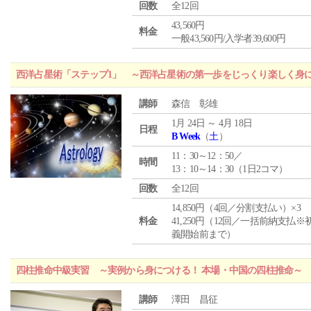
回数
全12回
43,560円
料金
一般43,560円/入学者39,600円
西洋占星術「ステップ1」 ～西洋占星術の第一歩をじっくり楽しく身
講師
森信 彰雄
1月 24日 ～ 4月 18日
日程
B Week
（
土
）
11：30～12：50／
時間
13：10～14：30（1日2コマ）
回数
全12回
14,850円（4回／分割支払い）×3
料金
41,250円（12回／一括前納支払※
義開始前まで）
四柱推命中級実習 ～実例から身につける！ 本場・中国の四柱推命～
講師
澤田 昌征