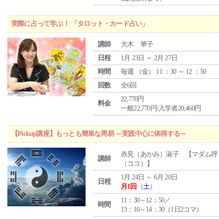
実際に占って学ぶ！ 「タロット・カード占い」
講師
大木 華子
日程
1月 23日 ～ 2月 27日
時間
毎週 （
金
） 11 ：30 ～ 12 ：50
回数
全6回
22,770円
料金
一般22,770円/入学者20,460円
【Pickup講座】もっとも簡単な周易 ～実践中心に体得する～
赤見（あかみ）淑子 【マダム呼
講師
（ココ）】
1月 24日 ～ 6月 20日
日程
月1回
（
土
）
11：30～12：50／
時間
13：10～14：30（1日2コマ）