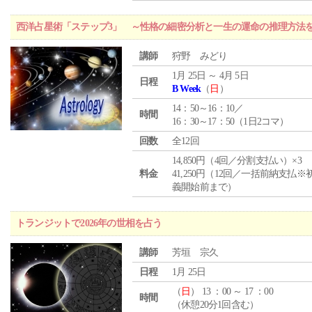
西洋占星術「ステップ3」 ～性格の細密分析と一生の運命の推理方法
講師
狩野 みどり
1月 25日 ～ 4月 5日
日程
B Week
（
日
）
14：50～16：10／
時間
16：30～17：50（1日2コマ）
回数
全12回
14,850円（4回／分割支払い）×3
料金
41,250円（12回／一括前納支払※
義開始前まで）
トランジットで2026年の世相を占う
講師
芳垣 宗久
日程
1月 25日
（
日
） 13 ：00 ～ 17 ：00
時間
（休憩20分1回含む）