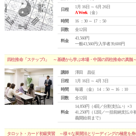
1月 16日 ～ 6月 26日
日程
A Week
（金）
時間
16 ：30 ～ 17 ：50
回数
全12回
43,560円
料金
一般43,560円/入学者39,600円
四柱推命「ステップ3」 ～基礎から学ぶ本場・中国の四柱推命の真髄
講師
澤田 昌征
日程
1月 16日 ～ 4月 3日
時間
毎週 （
金
） 14 ：50 ～ 16 ：10
回数
全12回
14,850円（4回／分割支払い）×3
料金
41,250円（12回／一括前納支払※
義開始前まで）
タロット・カード初級実習 ～様々な展開法とリーディングの極意を身