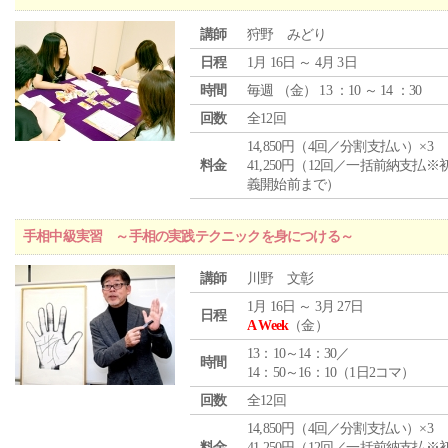
講師
狩野 みどり
日程
1月 16日 ～ 4月 3日
時間
毎週 （
金
） 13 ：10 ～ 14 ：30
回数
全12回
14,850円（4回／分割支払い）×3
料金
41,250円（12回／一括前納支払※
義開始前まで）
手相中級実習 ～手相の実践テクニックを身につける～
講師
川野 文彰
1月 16日 ～ 3月 27日
日程
A Week
（金）
13：10～14：30／
時間
14：50～16：10（1日2コマ）
回数
全12回
14,850円（4回／分割支払い）×3
料金
41,250円（12回／一括前納支払※