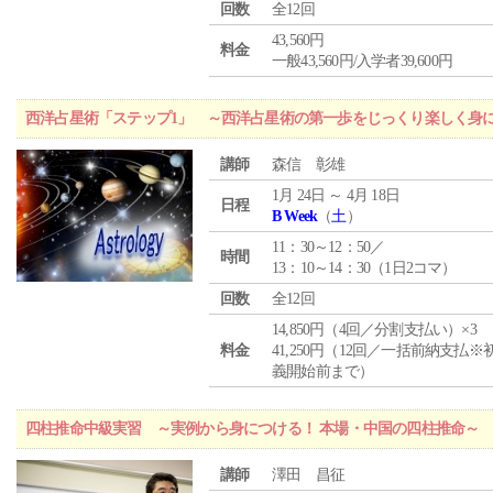
回数
全12回
43,560円
料金
一般43,560円/入学者39,600円
西洋占星術「ステップ1」 ～西洋占星術の第一歩をじっくり楽しく身
講師
森信 彰雄
1月 24日 ～ 4月 18日
日程
B Week
（
土
）
11：30～12：50／
時間
13：10～14：30（1日2コマ）
回数
全12回
14,850円（4回／分割支払い）×3
料金
41,250円（12回／一括前納支払※
義開始前まで）
四柱推命中級実習 ～実例から身につける！ 本場・中国の四柱推命～
講師
澤田 昌征