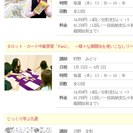
時間
毎週 （
木
） 13 ：10 ～ 14 ：30
回数
全12回
14,850円（4回／分割支払い）×3
料金
41,250円（12回／一括前納支払※
義開始前まで）
タロット・カード中級実習「Part2」 ～様々な展開法を使いこなしリ
講師
狩野 みどり
日程
1月 15日 ～ 4月 2日
時間
毎週 （
木
） 13 ：10 ～ 14 ：30
回数
全12回
14,850円（4回／分割支払い）×3
料金
41,250円（12回／一括前納支払※
義開始前まで）
じっくり学ぶ九星
講師
川野 文彰