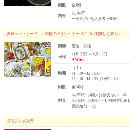
回数
全1回
10,760円
料金
一般10,760円/入学者9,680円
タロット・カード ～22枚のメイン・カードについて詳しく学ぶ～
講師
森信 彰雄
11月 22日 ～ 6月 13日
日程
A Week
（
土
）
時間
11：30～12：50／
13：10～14：30（1日2コマ）
回数
全24回
14,850円（4回／分割支払い）×6
料金
80,850円（24回／一括前納支払※
義開始前まで）
ダウジング入門