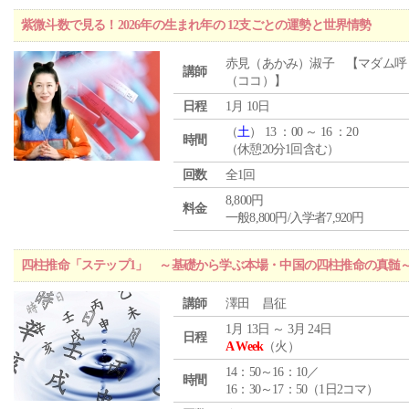
紫微斗数で見る！2026年の生まれ年の 12支ごとの運勢と世界情勢
赤見（あかみ）淑子 【マダム呼
講師
（ココ）】
日程
1月 10日
（
土
） 13 ：00 ～ 16 ：20
時間
（休憩20分1回含む）
回数
全1回
8,800円
料金
一般8,800円/入学者7,920円
四柱推命「ステップ1」 ～基礎から学ぶ本場・中国の四柱推命の真髄
講師
澤田 昌征
1月 13日 ～ 3月 24日
日程
A Week
（火）
14：50～16：10／
時間
16：30～17：50（1日2コマ）