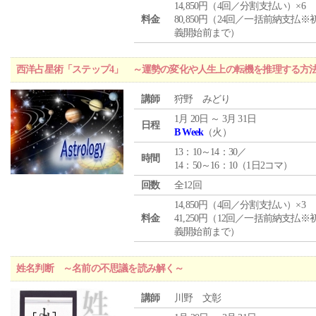
14,850円（4回／分割支払い）×6
料金
80,850円（24回／一括前納支払※
義開始前まで）
西洋占星術「ステップ4」 ～運勢の変化や人生上の転機を推理する方
講師
狩野 みどり
1月 20日 ～ 3月 31日
日程
B Week
（火）
13：10～14：30／
時間
14：50～16：10（1日2コマ）
回数
全12回
14,850円（4回／分割支払い）×3
料金
41,250円（12回／一括前納支払※
義開始前まで）
姓名判断 ～名前の不思議を読み解く～
講師
川野 文彰