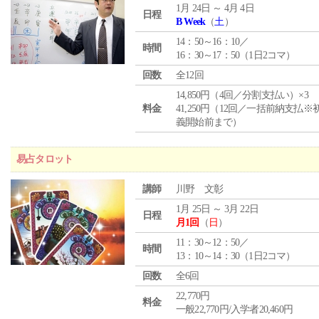
1月 24日 ～ 4月 4日
日程
B Week
（
土
）
14：50～16：10／
時間
16：30～17：50（1日2コマ）
回数
全12回
14,850円（4回／分割支払い）×3
料金
41,250円（12回／一括前納支払※
義開始前まで）
易占タロット
講師
川野 文彰
1月 25日 ～ 3月 22日
日程
月1回
（
日
）
11：30～12：50／
時間
13：10～14：30（1日2コマ）
回数
全6回
22,770円
料金
一般22,770円/入学者20,460円