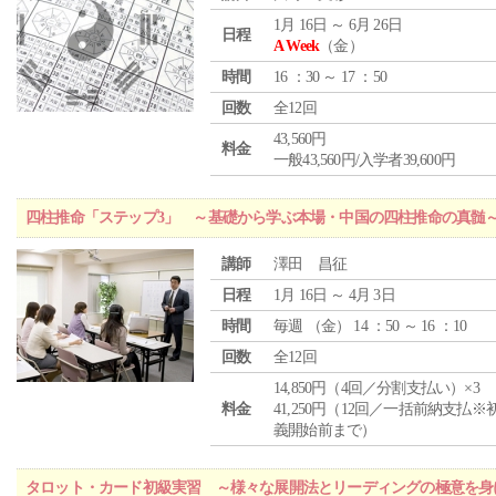
1月 16日 ～ 6月 26日
日程
A Week
（金）
時間
16 ：30 ～ 17 ：50
回数
全12回
43,560円
料金
一般43,560円/入学者39,600円
四柱推命「ステップ3」 ～基礎から学ぶ本場・中国の四柱推命の真髄
講師
澤田 昌征
日程
1月 16日 ～ 4月 3日
時間
毎週 （
金
） 14 ：50 ～ 16 ：10
回数
全12回
14,850円（4回／分割支払い）×3
料金
41,250円（12回／一括前納支払※
義開始前まで）
タロット・カード初級実習 ～様々な展開法とリーディングの極意を身