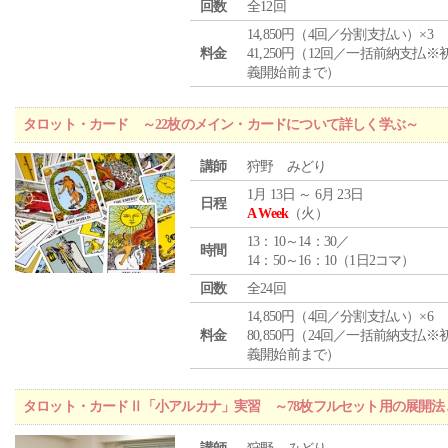
回数
全12回
14,850円（4回／分割支払い）×3
料金
41,250円（12回／一括前納支払※
義開始前まで）
タロット・カード ～22枚のメイン・カードについて詳しく学ぶ～
講師
狩野 みどり
1月 13日 ～ 6月 23日
日程
A Week
（火）
13：10～14：30／
時間
14：50～16：10（1日2コマ）
回数
全24回
14,850円（4回／分割支払い）×6
料金
80,850円（24回／一括前納支払※
義開始前まで）
タロット・カードⅡ「小アルカナ」実習 ～78枚フルセット用の展開