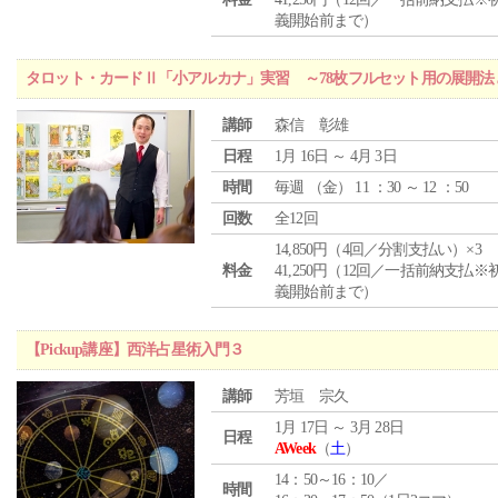
義開始前まで）
タロット・カードⅡ「小アルカナ」実習 ～78枚フルセット用の展開
講師
森信 彰雄
日程
1月 16日 ～ 4月 3日
時間
毎週 （
金
） 11 ：30 ～ 12 ：50
回数
全12回
14,850円（4回／分割支払い）×3
料金
41,250円（12回／一括前納支払※
義開始前まで）
【Pickup講座】西洋占星術入門３
講師
芳垣 宗久
1月 17日 ～ 3月 28日
日程
AWeek
（
土
）
14：50～16：10／
時間