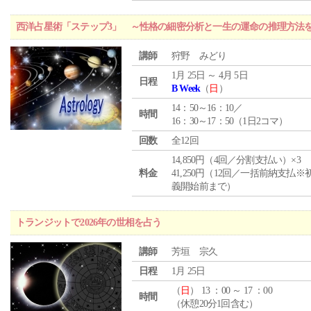
西洋占星術「ステップ3」 ～性格の細密分析と一生の運命の推理方法
講師
狩野 みどり
1月 25日 ～ 4月 5日
日程
B Week
（
日
）
14：50～16：10／
時間
16：30～17：50（1日2コマ）
回数
全12回
14,850円（4回／分割支払い）×3
料金
41,250円（12回／一括前納支払※
義開始前まで）
トランジットで2026年の世相を占う
講師
芳垣 宗久
日程
1月 25日
（
日
） 13 ：00 ～ 17 ：00
時間
（休憩20分1回含む）