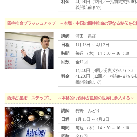
料金
41,250円（12回／一括前納支払※
義開始前まで）
四柱推命ブラッシュアップ ～本場・中国の四柱推命の更なる秘伝を公
講師
澤田 昌征
日程
1月 15日 ～ 4月 2日
時間
毎週 （
木
） 14 ：50 ～ 16 ：10
回数
全12回
14,850円（4回／分割支払い）×3
料金
41,250円（12回／一括前納支払※
義開始前まで）
西洋占星術「ステップ2」 ～本格的な西洋占星術の世界に参入する～
講師
狩野 みどり
日程
1月 15日 ～ 4月 2日
時間
毎週 （
木
） 14 ：50 ～ 16 ：10
回数
全12回