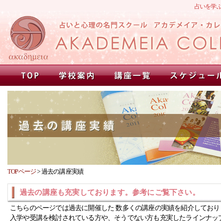
占いを学
TOPページ
>
過去の講座実績
過去の講座も充実しております。参考にご覧下さい。
こちらのページでは過去に開催した 数多くの講座の実績を紹介しており
入学や受講を検討されている方や、そうでない方も充実したラインナッ