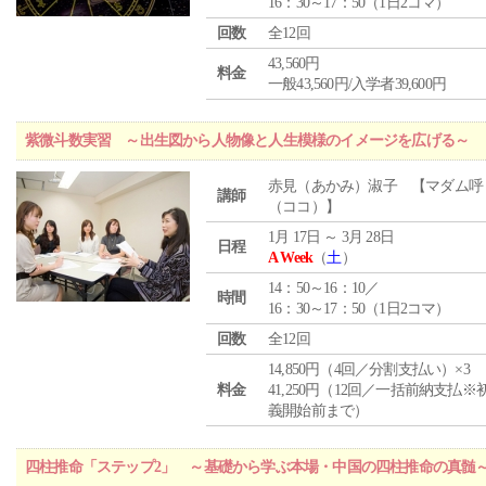
16：30～17：50（1日2コマ）
回数
全12回
43,560円
料金
一般43,560円/入学者39,600円
紫微斗数実習 ～出生図から人物像と人生模様のイメージを広げる～
赤見（あかみ）淑子 【マダム呼
講師
（ココ）】
1月 17日 ～ 3月 28日
日程
A Week
（
土
）
14：50～16：10／
時間
16：30～17：50（1日2コマ）
回数
全12回
14,850円（4回／分割支払い）×3
料金
41,250円（12回／一括前納支払※
義開始前まで）
四柱推命「ステップ2」 ～基礎から学ぶ本場・中国の四柱推命の真髄