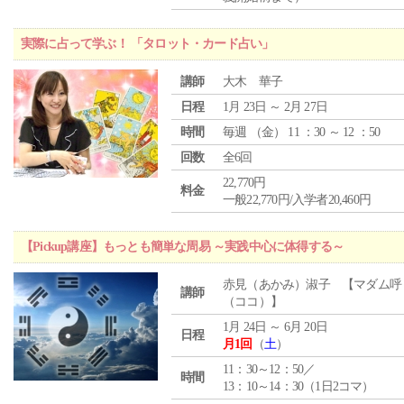
実際に占って学ぶ！ 「タロット・カード占い」
講師
大木 華子
日程
1月 23日 ～ 2月 27日
時間
毎週 （
金
） 11 ：30 ～ 12 ：50
回数
全6回
22,770円
料金
一般22,770円/入学者20,460円
【Pickup講座】もっとも簡単な周易 ～実践中心に体得する～
赤見（あかみ）淑子 【マダム呼
講師
（ココ）】
1月 24日 ～ 6月 20日
日程
月1回
（
土
）
11：30～12：50／
時間
13：10～14：30（1日2コマ）