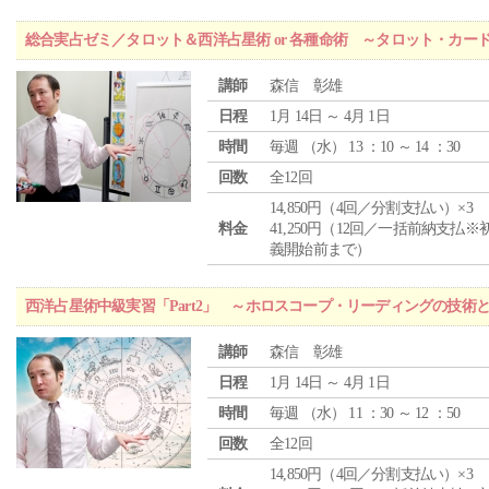
総合実占ゼミ／タロット＆西洋占星術 or 各種命術 ～タロット・カ
講師
森信 彰雄
日程
1月 14日 ～ 4月 1日
時間
毎週 （
水
） 13 ：10 ～ 14 ：30
回数
全12回
14,850円（4回／分割支払い）×3
料金
41,250円（12回／一括前納支払※
義開始前まで）
西洋占星術中級実習「Part2」 ～ホロスコープ・リーディングの技術
講師
森信 彰雄
日程
1月 14日 ～ 4月 1日
時間
毎週 （
水
） 11 ：30 ～ 12 ：50
回数
全12回
14,850円（4回／分割支払い）×3