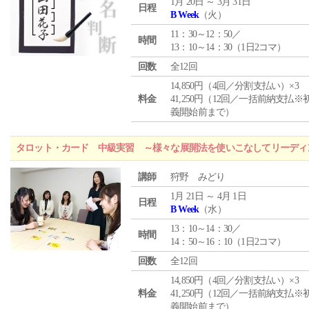
1月 20日 ～ 3月 31日
日程
B Week
（火）
11：30～12：50／
時間
13：10～14：30（1日2コマ）
回数
全12回
14,850円（4回／分割支払い）×3
料金
41,250円（12回／一括前納支払※
義開始前まで）
タロット・カード 中級実習 ～様々な展開法を使いこなしてリーディ
講師
狩野 みどり
1月 21日 ～ 4月 1日
日程
B Week
（水）
13：10～14：30／
時間
14：50～16：10（1日2コマ）
回数
全12回
14,850円（4回／分割支払い）×3
料金
41,250円（12回／一括前納支払※
義開始前まで）