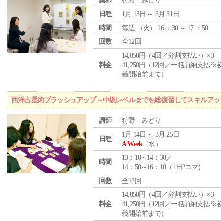
講師
狩野 みどり
日程
1月 13日 ～ 3月 31日
時間
毎週 （
火
） 16 ：30 ～ 17 ：50
回数
全12回
14,850円（4回／分割支払い）×3
料金
41,250円（12回／一括前納支払※
義開始前まで）
西洋占星術ブラッシュアップ～中級レベルまでを総復習してスキルアッ
講師
狩野 みどり
1月 14日 ～ 3月 25日
日程
A Week
（水）
13：10～14：30／
時間
14：50～16：10（1日2コマ）
回数
全12回
14,850円（4回／分割支払い）×3
料金
41,250円（12回／一括前納支払※
義開始前まで）