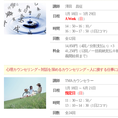
講師
澤田 昌征
1月 18日 ～ 3月 29日
日程
A Week
（
日
）
14：50～16：10／
時間
16：30～17：50（1日2コマ）
回数
全12回
14,850円（4回／分割支払い）×3
料金
41,250円（12回／一括前納支払※
義開始前まで）
心理カウンセリング～対話を深めるカウンセリング～人に接する仕事には
講師
TMAカウンセラー
1月 18日 ～ 6月 21日
日程
指定日
（
日
）
11：30～12：50／
時間
13：10～14：30（1日2コマ）
回数
全24回