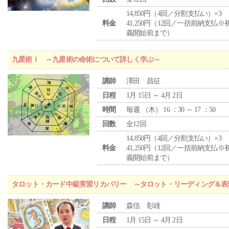
14,850円（4回／分割支払い）×3
料金
41,250円（12回／一括前納支払※
義開始前まで）
九星術Ⅰ ～九星術の命術について詳しく学ぶ～
講師
澤田 昌征
日程
1月 15日 ～ 4月 2日
時間
毎週 （
木
） 16 ：30 ～ 17 ：50
回数
全12回
14,850円（4回／分割支払い）×3
料金
41,250円（12回／一括前納支払※
義開始前まで）
タロット・カード中級実習リカバリー ～タロット・リーディング＆表
講師
森信 彰雄
日程
1月 15日 ～ 4月 2日