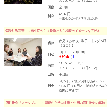
16：30～17：50（1日2コマ）
回数
全12回
43,560円
料金
一般43,560円/入学者39,600円
紫微斗数実習 ～出生図から人物像と人生模様のイメージを広げる～
赤見（あかみ）淑子 【マダム呼
講師
（ココ）】
1月 17日 ～ 3月 28日
日程
A Week
（
土
）
14：50～16：10／
時間
16：30～17：50（1日2コマ）
回数
全12回
14,850円（4回／分割支払い）×3
料金
41,250円（12回／一括前納支払※
義開始前まで）
四柱推命「ステップ2」 ～基礎から学ぶ本場・中国の四柱推命の真髄