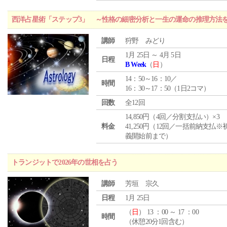
西洋占星術「ステップ3」 ～性格の細密分析と一生の運命の推理方法
講師
狩野 みどり
1月 25日 ～ 4月 5日
日程
B Week
（
日
）
14：50～16：10／
時間
16：30～17：50（1日2コマ）
回数
全12回
14,850円（4回／分割支払い）×3
料金
41,250円（12回／一括前納支払※
義開始前まで）
トランジットで2026年の世相を占う
講師
芳垣 宗久
日程
1月 25日
（
日
） 13 ：00 ～ 17 ：00
時間
（休憩20分1回含む）