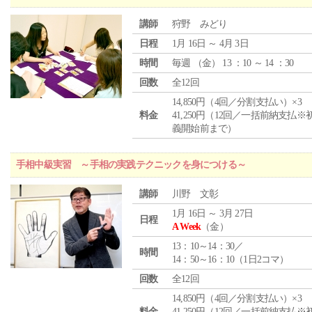
講師
狩野 みどり
日程
1月 16日 ～ 4月 3日
時間
毎週 （
金
） 13 ：10 ～ 14 ：30
回数
全12回
14,850円（4回／分割支払い）×3
料金
41,250円（12回／一括前納支払※
義開始前まで）
手相中級実習 ～手相の実践テクニックを身につける～
講師
川野 文彰
1月 16日 ～ 3月 27日
日程
A Week
（金）
13：10～14：30／
時間
14：50～16：10（1日2コマ）
回数
全12回
14,850円（4回／分割支払い）×3
料金
41,250円（12回／一括前納支払※