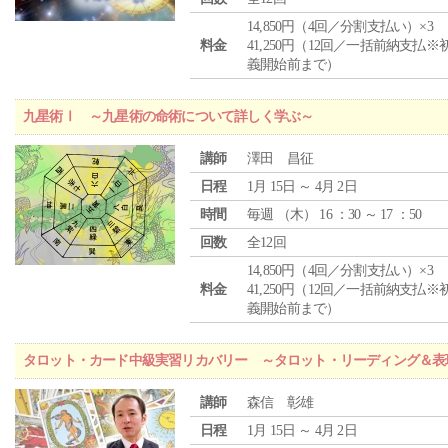
14,850円（4回／分割支払い）×3
料金
41,250円（12回／一括前納支払※
義開始前まで）
九星術Ⅰ ～九星術の命術について詳しく学ぶ～
講師
澤田 昌征
日程
1月 15日 ～ 4月 2日
時間
毎週 （
木
） 16 ：30 ～ 17 ：50
回数
全12回
14,850円（4回／分割支払い）×3
料金
41,250円（12回／一括前納支払※
義開始前まで）
タロット・カード中級実習リカバリー ～タロット・リーディング＆表
講師
森信 彰雄
日程
1月 15日 ～ 4月 2日