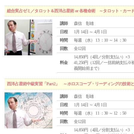
総合実占ゼミ／タロット＆西洋占星術 or 各種命術 ～タロット・カ
講師
森信 彰雄
日程
1月 14日 ～ 4月 1日
時間
毎週 （
水
） 13 ：10 ～ 14 ：30
回数
全12回
14,850円（4回／分割支払い）×3
料金
41,250円（12回／一括前納支払※
義開始前まで）
西洋占星術中級実習「Part2」 ～ホロスコープ・リーディングの技術
講師
森信 彰雄
日程
1月 14日 ～ 4月 1日
時間
毎週 （
水
） 11 ：30 ～ 12 ：50
回数
全12回
14,850円（4回／分割支払い）×3