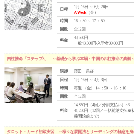
1月 16日 ～ 6月 26日
日程
A Week
（金）
時間
16 ：30 ～ 17 ：50
回数
全12回
43,560円
料金
一般43,560円/入学者39,600円
四柱推命「ステップ3」 ～基礎から学ぶ本場・中国の四柱推命の真髄
講師
澤田 昌征
日程
1月 16日 ～ 4月 3日
時間
毎週 （
金
） 14 ：50 ～ 16 ：10
回数
全12回
14,850円（4回／分割支払い）×3
料金
41,250円（12回／一括前納支払※
義開始前まで）
タロット・カード初級実習 ～様々な展開法とリーディングの極意を身