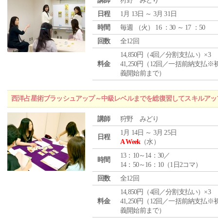
講師
狩野 みどり
日程
1月 13日 ～ 3月 31日
時間
毎週 （
火
） 16 ：30 ～ 17 ：50
回数
全12回
14,850円（4回／分割支払い）×3
料金
41,250円（12回／一括前納支払※
義開始前まで）
西洋占星術ブラッシュアップ～中級レベルまでを総復習してスキルアッ
講師
狩野 みどり
1月 14日 ～ 3月 25日
日程
A Week
（水）
13：10～14：30／
時間
14：50～16：10（1日2コマ）
回数
全12回
14,850円（4回／分割支払い）×3
料金
41,250円（12回／一括前納支払※
義開始前まで）