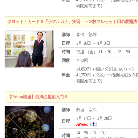
義開始前まで）
タロット・カードⅡ「小アルカナ」実習 ～78枚フルセット用の展開
講師
森信 彰雄
日程
1月 16日 ～ 4月 3日
時間
毎週 （
金
） 11 ：30 ～ 12 ：50
回数
全12回
14,850円（4回／分割支払い）×3
料金
41,250円（12回／一括前納支払※
義開始前まで）
【Pickup講座】西洋占星術入門３
講師
芳垣 宗久
1月 17日 ～ 3月 28日
日程
AWeek
（
土
）
14：50～16：10／
時間