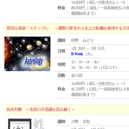
14,850円（4回／分割支払い）×6
料金
80,850円（24回／一括前納支払※
義開始前まで）
西洋占星術「ステップ4」 ～運勢の変化や人生上の転機を推理する方
講師
狩野 みどり
1月 20日 ～ 3月 31日
日程
B Week
（火）
13：10～14：30／
時間
14：50～16：10（1日2コマ）
回数
全12回
14,850円（4回／分割支払い）×3
料金
41,250円（12回／一括前納支払※
義開始前まで）
姓名判断 ～名前の不思議を読み解く～
講師
川野 文彰