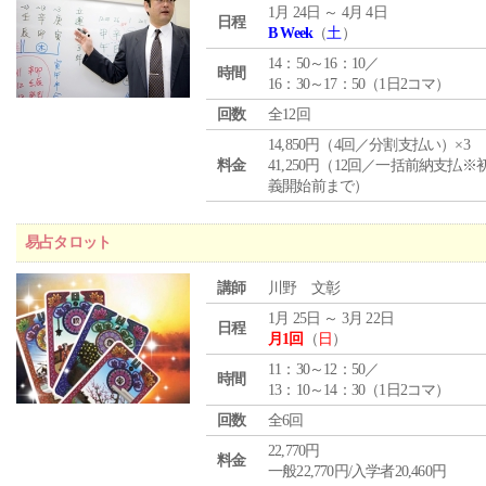
1月 24日 ～ 4月 4日
日程
B Week
（
土
）
14：50～16：10／
時間
16：30～17：50（1日2コマ）
回数
全12回
14,850円（4回／分割支払い）×3
料金
41,250円（12回／一括前納支払※
義開始前まで）
易占タロット
講師
川野 文彰
1月 25日 ～ 3月 22日
日程
月1回
（
日
）
11：30～12：50／
時間
13：10～14：30（1日2コマ）
回数
全6回
22,770円
料金
一般22,770円/入学者20,460円