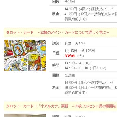
回数
全12回
14,850円（4回／分割支払い）×3
料金
41,250円（12回／一括前納支払※
義開始前まで）
タロット・カード ～22枚のメイン・カードについて詳しく学ぶ～
講師
狩野 みどり
1月 13日 ～ 6月 23日
日程
A Week
（火）
13：10～14：30／
時間
14：50～16：10（1日2コマ）
回数
全24回
14,850円（4回／分割支払い）×6
料金
80,850円（24回／一括前納支払※
義開始前まで）
タロット・カードⅡ「小アルカナ」実習 ～78枚フルセット用の展開