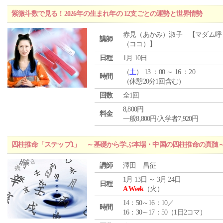
紫微斗数で見る！2026年の生まれ年の 12支ごとの運勢と世界情勢
赤見（あかみ）淑子 【マダム呼
講師
（ココ）】
日程
1月 10日
（
土
） 13 ：00 ～ 16 ：20
時間
（休憩20分1回含む）
回数
全1回
8,800円
料金
一般8,800円/入学者7,920円
四柱推命「ステップ1」 ～基礎から学ぶ本場・中国の四柱推命の真髄
講師
澤田 昌征
1月 13日 ～ 3月 24日
日程
A Week
（火）
14：50～16：10／
時間
16：30～17：50（1日2コマ）