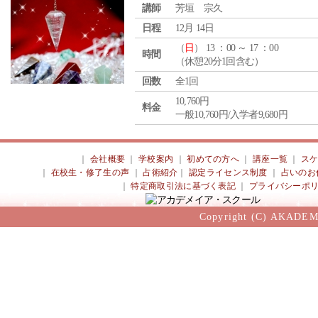
講師
芳垣 宗久
日程
12月 14日
（
日
） 13 ：00 ～ 17 ：00
時間
（休憩20分1回含む）
回数
全1回
10,760円
料金
一般10,760円/入学者9,680円
｜
会社概要
｜
学校案内
｜
初めての方へ
｜
講座一覧
｜
ス
｜
在校生・修了生の声
｜
占術紹介
｜
認定ライセンス制度
｜
占いのお
｜
特定商取引法に基づく表記
｜
プライバシーポ
Copyright (C) AKADEM