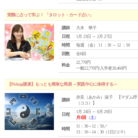
実際に占って学ぶ！ 「タロット・カード占い」
講師
大木 華子
日程
1月 23日 ～ 2月 27日
時間
毎週 （
金
） 11 ：30 ～ 12 ：50
回数
全6回
22,770円
料金
一般22,770円/入学者20,460円
【Pickup講座】もっとも簡単な周易 ～実践中心に体得する～
赤見（あかみ）淑子 【マダム呼
講師
（ココ）】
1月 24日 ～ 6月 20日
日程
月1回
（
土
）
11：30～12：50／
時間
13：10～14：30（1日2コマ）