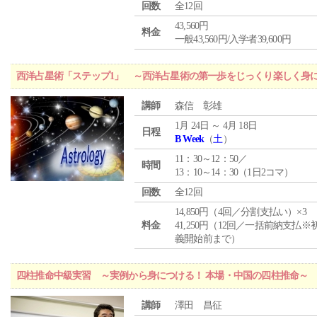
回数
全12回
43,560円
料金
一般43,560円/入学者39,600円
西洋占星術「ステップ1」 ～西洋占星術の第一歩をじっくり楽しく身
講師
森信 彰雄
1月 24日 ～ 4月 18日
日程
B Week
（
土
）
11：30～12：50／
時間
13：10～14：30（1日2コマ）
回数
全12回
14,850円（4回／分割支払い）×3
料金
41,250円（12回／一括前納支払※
義開始前まで）
四柱推命中級実習 ～実例から身につける！ 本場・中国の四柱推命～
講師
澤田 昌征