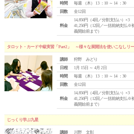
時間
毎週 （
木
） 13 ：10 ～ 14 ：30
回数
全12回
14,850円（4回／分割支払い）×3
料金
41,250円（12回／一括前納支払※
義開始前まで）
タロット・カード中級実習「Part2」 ～様々な展開法を使いこなしリ
講師
狩野 みどり
日程
1月 15日 ～ 4月 2日
時間
毎週 （
木
） 13 ：10 ～ 14 ：30
回数
全12回
14,850円（4回／分割支払い）×3
料金
41,250円（12回／一括前納支払※
義開始前まで）
じっくり学ぶ九星
講師
川野 文彰