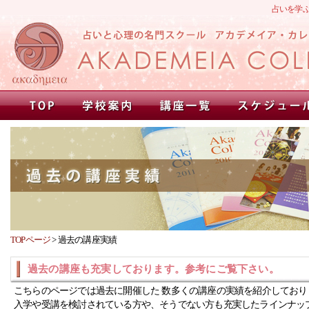
占いを学
TOPページ
>
過去の講座実績
過去の講座も充実しております。参考にご覧下さい。
こちらのページでは過去に開催した 数多くの講座の実績を紹介しており
入学や受講を検討されている方や、そうでない方も充実したラインナッ