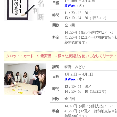
1月 20日 ～ 3月 31日
日程
B Week
（火）
11：30～12：50／
時間
13：10～14：30（1日2コマ）
回数
全12回
14,850円（4回／分割支払い）×3
料金
41,250円（12回／一括前納支払※
義開始前まで）
タロット・カード 中級実習 ～様々な展開法を使いこなしてリーディ
講師
狩野 みどり
1月 21日 ～ 4月 1日
日程
B Week
（水）
13：10～14：30／
時間
14：50～16：10（1日2コマ）
回数
全12回
14,850円（4回／分割支払い）×3
料金
41,250円（12回／一括前納支払※
義開始前まで）