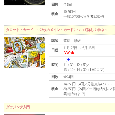
回数
全1回
10,760円
料金
一般10,760円/入学者9,680円
タロット・カード ～22枚のメイン・カードについて詳しく学ぶ～
講師
森信 彰雄
11月 22日 ～ 6月 13日
日程
A Week
（
土
）
時間
11：30～12：50／
13：10～14：30（1日2コマ）
回数
全24回
14,850円（4回／分割支払い）×6
料金
80,850円（24回／一括前納支払※
義開始前まで）
ダウジング入門