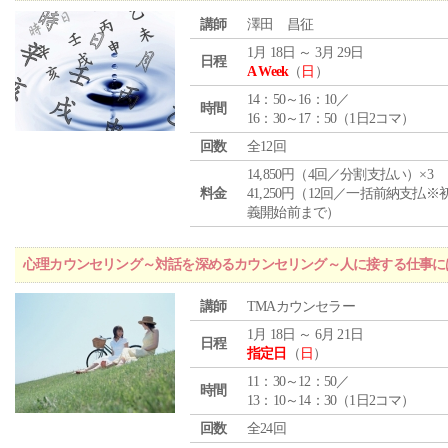
講師
澤田 昌征
1月 18日 ～ 3月 29日
日程
A Week
（
日
）
14：50～16：10／
時間
16：30～17：50（1日2コマ）
回数
全12回
14,850円（4回／分割支払い）×3
料金
41,250円（12回／一括前納支払※
義開始前まで）
心理カウンセリング～対話を深めるカウンセリング～人に接する仕事には
講師
TMAカウンセラー
1月 18日 ～ 6月 21日
日程
指定日
（
日
）
11：30～12：50／
時間
13：10～14：30（1日2コマ）
回数
全24回