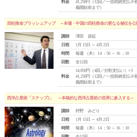
料金
41,250円（12回／一括前納支払※
義開始前まで）
四柱推命ブラッシュアップ ～本場・中国の四柱推命の更なる秘伝を公
講師
澤田 昌征
日程
1月 15日 ～ 4月 2日
時間
毎週 （
木
） 14 ：50 ～ 16 ：10
回数
全12回
14,850円（4回／分割支払い）×3
料金
41,250円（12回／一括前納支払※
義開始前まで）
西洋占星術「ステップ2」 ～本格的な西洋占星術の世界に参入する～
講師
狩野 みどり
日程
1月 15日 ～ 4月 2日
時間
毎週 （
木
） 14 ：50 ～ 16 ：10
回数
全12回