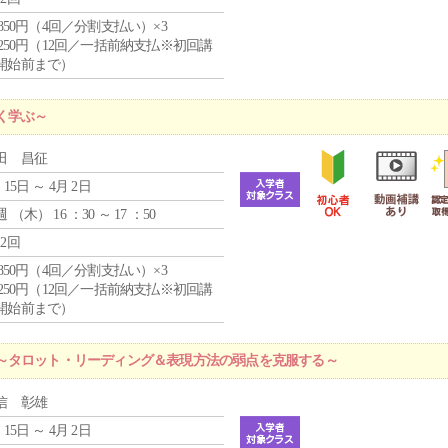
4,850円（4回／分割支払い）×3
1,250円（12回／一括前納支払※初回講
開始前まで）
く学ぶ～
田 昌征
 15日 ～ 4月 2日
週 （
木
） 16 ：30 ～ 17 ：50
12回
4,850円（4回／分割支払い）×3
1,250円（12回／一括前納支払※初回講
開始前まで）
～タロット・リーディング＆表現方法の弱点を克服する～
信 彰雄
 15日 ～ 4月 2日