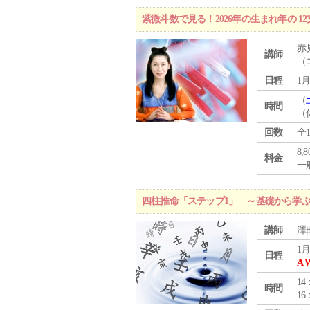
紫微斗数で見る！2026年の生まれ年の 
赤
講師
（
日程
1月
（
時間
（
回数
全
8,
料金
一般
四柱推命「ステップ1」 ～基礎から学
講師
澤
1月
日程
A 
14
時間
16