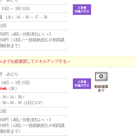
野 みどり
 13日 ～ 3月 31日
週 （
火
） 16 ：30 ～ 17 ：50
12回
4,850円（4回／分割支払い）×3
1,250円（12回／一括前納支払※初回講
開始前まで）
ルまでを総復習してスキルアップする～
野 みどり
 14日 ～ 3月 25日
Week
（水）
：10～14：30／
：50～16：10（1日2コマ）
12回
4,850円（4回／分割支払い）×3
1,250円（12回／一括前納支払※初回講
開始前まで）