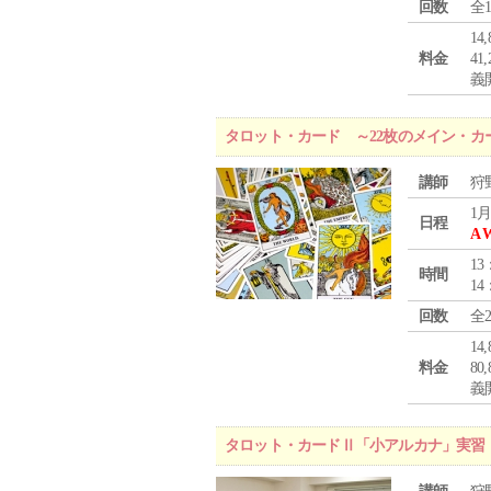
回数
全
1
料金
4
義
タロット・カード ～22枚のメイン・カ
講師
狩
1月
日程
A 
13
時間
14
回数
全
1
料金
8
義
タロット・カードⅡ「小アルカナ」実習