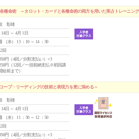
r 各種命術 ～タロット・カードと各種命術の両方を用いた実占トレーニン
信 彰雄
 14日 ～ 4月 1日
週 （
水
） 13 ：10 ～ 14 ：30
12回
4,850円（4回／分割支払い）×3
1,250円（12回／一括前納支払※初回講
開始前まで）
ロスコープ・リーディングの技術と表現力を更に深める～
信 彰雄
 14日 ～ 4月 1日
週 （
水
） 11 ：30 ～ 12 ：50
12回
4,850円（4回／分割支払い）×3