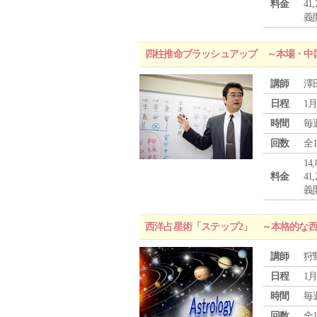
料金
4
義
四柱推命ブラッシュアップ ～本場・中
講師
澤
日程
1月
時間
毎
回数
全
1
料金
4
義
西洋占星術「ステップ2」 ～本格的な
講師
狩
日程
1月
時間
毎
回数
全