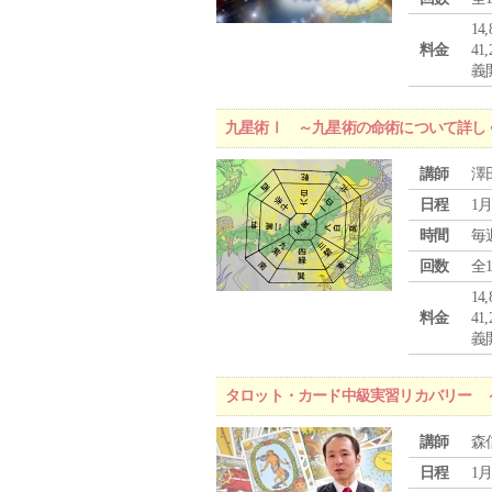
1
料金
4
義
九星術Ⅰ ～九星術の命術について詳し
講師
澤
日程
1月
時間
毎
回数
全
1
料金
4
義
タロット・カード中級実習リカバリー 
講師
森
日程
1月