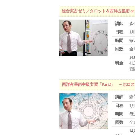
総合実占ゼミ／タロット＆西洋占星術 o
講師
森
日程
1月
時間
毎
回数
全
1
料金
4
義
西洋占星術中級実習「Part2」 ～ホ
講師
森
日程
1月
時間
毎
回数
全
1