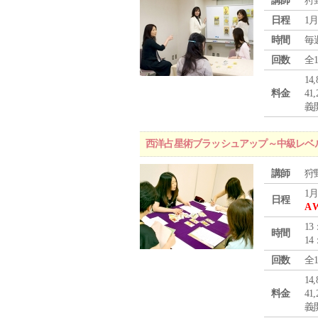
講師
狩
日程
1月
時間
毎
回数
全
1
料金
4
義
西洋占星術ブラッシュアップ～中級レベ
講師
狩
1月
日程
A 
13
時間
14
回数
全
1
料金
4
義