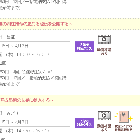
1,250円（12回／一括前納支払※初回講
開始前まで）
国の四柱推命の更なる秘伝を公開する～
田 昌征
 15日 ～ 4月 2日
週 （
木
） 14 ：50 ～ 16 ：10
12回
4,850円（4回／分割支払い）×3
1,250円（12回／一括前納支払※初回講
開始前まで）
西洋占星術の世界に参入する～
野 みどり
 15日 ～ 4月 2日
週 （
木
） 14 ：50 ～ 16 ：10
12回