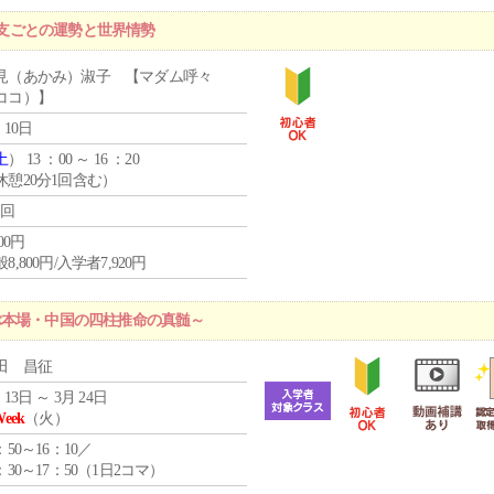
12支ごとの運勢と世界情勢
見（あかみ）淑子 【マダム呼々
ココ）】
 10日
土
） 13 ：00 ～ 16 ：20
休憩20分1回含む）
1回
800円
8,800円/入学者7,920円
ぶ本場・中国の四柱推命の真髄～
田 昌征
 13日 ～ 3月 24日
Week
（火）
：50～16：10／
：30～17：50（1日2コマ）