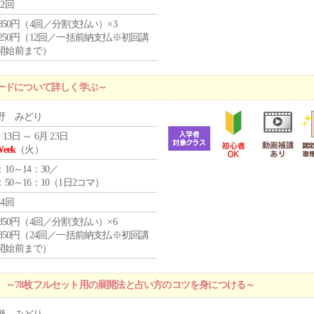
12回
4,850円（4回／分割支払い）×3
1,250円（12回／一括前納支払※初回講
開始前まで）
ードについて詳しく学ぶ～
野 みどり
 13日 ～ 6月 23日
Week
（火）
：10～14：30／
：50～16：10（1日2コマ）
24回
4,850円（4回／分割支払い）×6
0,850円（24回／一括前納支払※初回講
開始前まで）
 ～78枚フルセット用の展開法と占い方のコツを身につける～