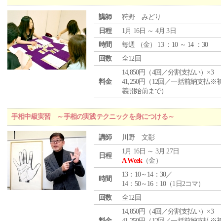
講師
狩野 みどり
日程
1月 16日 ～ 4月 3日
時間
毎週 （
金
） 13 ：10 ～ 14 ：30
回数
全12回
14,850円（4回／分割支払い）×3
料金
41,250円（12回／一括前納支払※
義開始前まで）
手相中級実習 ～手相の実践テクニックを身につける～
講師
川野 文彰
1月 16日 ～ 3月 27日
日程
A Week
（金）
13：10～14：30／
時間
14：50～16：10（1日2コマ）
回数
全12回
14,850円（4回／分割支払い）×3
料金
41,250円（12回／一括前納支払※