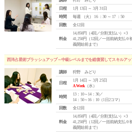
講師
狩野 みどり
日程
1月 13日 ～ 3月 31日
時間
毎週 （
火
） 16 ：30 ～ 17 ：50
回数
全12回
14,850円（4回／分割支払い）×3
料金
41,250円（12回／一括前納支払※
義開始前まで）
西洋占星術ブラッシュアップ～中級レベルまでを総復習してスキルアッ
講師
狩野 みどり
1月 14日 ～ 3月 25日
日程
A Week
（水）
13：10～14：30／
時間
14：50～16：10（1日2コマ）
回数
全12回
14,850円（4回／分割支払い）×3
料金
41,250円（12回／一括前納支払※
義開始前まで）