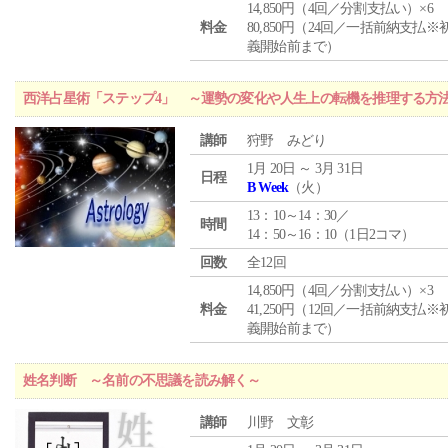
14,850円（4回／分割支払い）×6
料金
80,850円（24回／一括前納支払※
義開始前まで）
西洋占星術「ステップ4」 ～運勢の変化や人生上の転機を推理する方
講師
狩野 みどり
1月 20日 ～ 3月 31日
日程
B Week
（火）
13：10～14：30／
時間
14：50～16：10（1日2コマ）
回数
全12回
14,850円（4回／分割支払い）×3
料金
41,250円（12回／一括前納支払※
義開始前まで）
姓名判断 ～名前の不思議を読み解く～
講師
川野 文彰