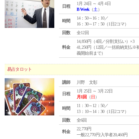
1月 24日 ～ 4月 4日
日程
B Week
（
土
）
14：50～16：10／
時間
16：30～17：50（1日2コマ）
回数
全12回
14,850円（4回／分割支払い）×3
料金
41,250円（12回／一括前納支払※
義開始前まで）
易占タロット
講師
川野 文彰
1月 25日 ～ 3月 22日
日程
月1回
（
日
）
11：30～12：50／
時間
13：10～14：30（1日2コマ）
回数
全6回
22,770円
料金
一般22,770円/入学者20,460円