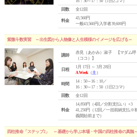
16：30～17：50（1日2コマ）
回数
全12回
43,560円
料金
一般43,560円/入学者39,600円
紫微斗数実習 ～出生図から人物像と人生模様のイメージを広げる～
赤見（あかみ）淑子 【マダム呼
講師
（ココ）】
1月 17日 ～ 3月 28日
日程
A Week
（
土
）
14：50～16：10／
時間
16：30～17：50（1日2コマ）
回数
全12回
14,850円（4回／分割支払い）×3
料金
41,250円（12回／一括前納支払※
義開始前まで）
四柱推命「ステップ2」 ～基礎から学ぶ本場・中国の四柱推命の真髄