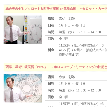
総合実占ゼミ／タロット＆西洋占星術 or 各種命術 ～タロット・カ
講師
森信 彰雄
日程
1月 14日 ～ 4月 1日
時間
毎週 （
水
） 13 ：10 ～ 14 ：30
回数
全12回
14,850円（4回／分割支払い）×3
料金
41,250円（12回／一括前納支払※
義開始前まで）
西洋占星術中級実習「Part2」 ～ホロスコープ・リーディングの技術
講師
森信 彰雄
日程
1月 14日 ～ 4月 1日
時間
毎週 （
水
） 11 ：30 ～ 12 ：50
回数
全12回
14,850円（4回／分割支払い）×3