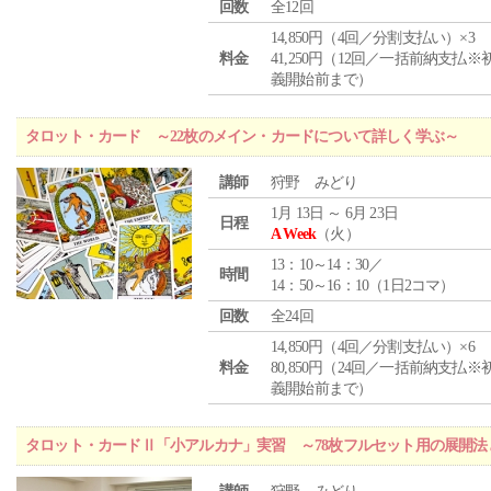
回数
全12回
14,850円（4回／分割支払い）×3
料金
41,250円（12回／一括前納支払※
義開始前まで）
タロット・カード ～22枚のメイン・カードについて詳しく学ぶ～
講師
狩野 みどり
1月 13日 ～ 6月 23日
日程
A Week
（火）
13：10～14：30／
時間
14：50～16：10（1日2コマ）
回数
全24回
14,850円（4回／分割支払い）×6
料金
80,850円（24回／一括前納支払※
義開始前まで）
タロット・カードⅡ「小アルカナ」実習 ～78枚フルセット用の展開