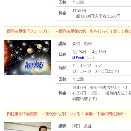
回数
全12回
43,560円
料金
一般43,560円/入学者39,600円
西洋占星術「ステップ1」 ～西洋占星術の第一歩をじっくり楽しく身
講師
森信 彰雄
1月 24日 ～ 4月 18日
日程
B Week
（
土
）
11：30～12：50／
時間
13：10～14：30（1日2コマ）
回数
全12回
14,850円（4回／分割支払い）×3
料金
41,250円（12回／一括前納支払※
義開始前まで）
四柱推命中級実習 ～実例から身につける！ 本場・中国の四柱推命～
講師
澤田 昌征