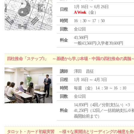
1月 16日 ～ 6月 26日
日程
A Week
（金）
時間
16 ：30 ～ 17 ：50
回数
全12回
43,560円
料金
一般43,560円/入学者39,600円
四柱推命「ステップ3」 ～基礎から学ぶ本場・中国の四柱推命の真髄
講師
澤田 昌征
日程
1月 16日 ～ 4月 3日
時間
毎週 （
金
） 14 ：50 ～ 16 ：10
回数
全12回
14,850円（4回／分割支払い）×3
料金
41,250円（12回／一括前納支払※
義開始前まで）
タロット・カード初級実習 ～様々な展開法とリーディングの極意を身