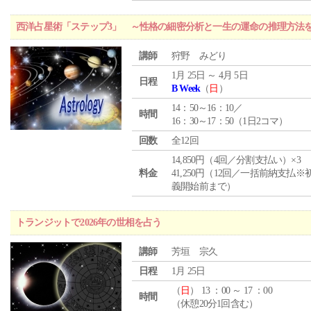
西洋占星術「ステップ3」 ～性格の細密分析と一生の運命の推理方法
講師
狩野 みどり
1月 25日 ～ 4月 5日
日程
B Week
（
日
）
14：50～16：10／
時間
16：30～17：50（1日2コマ）
回数
全12回
14,850円（4回／分割支払い）×3
料金
41,250円（12回／一括前納支払※
義開始前まで）
トランジットで2026年の世相を占う
講師
芳垣 宗久
日程
1月 25日
（
日
） 13 ：00 ～ 17 ：00
時間
（休憩20分1回含む）