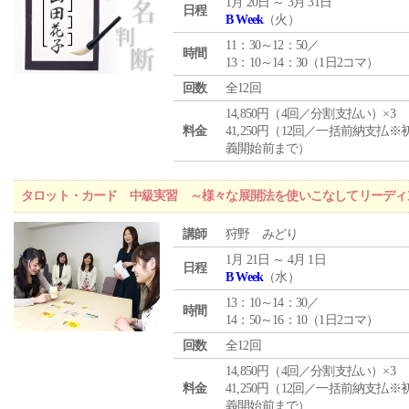
1月 20日 ～ 3月 31日
日程
B Week
（火）
11：30～12：50／
時間
13：10～14：30（1日2コマ）
回数
全12回
14,850円（4回／分割支払い）×3
料金
41,250円（12回／一括前納支払※
義開始前まで）
タロット・カード 中級実習 ～様々な展開法を使いこなしてリーディ
講師
狩野 みどり
1月 21日 ～ 4月 1日
日程
B Week
（水）
13：10～14：30／
時間
14：50～16：10（1日2コマ）
回数
全12回
14,850円（4回／分割支払い）×3
料金
41,250円（12回／一括前納支払※
義開始前まで）