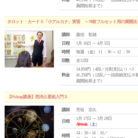
義開始前まで）
タロット・カードⅡ「小アルカナ」実習 ～78枚フルセット用の展開
講師
森信 彰雄
日程
1月 16日 ～ 4月 3日
時間
毎週 （
金
） 11 ：30 ～ 12 ：50
回数
全12回
14,850円（4回／分割支払い）×3
料金
41,250円（12回／一括前納支払※
義開始前まで）
【Pickup講座】西洋占星術入門３
講師
芳垣 宗久
1月 17日 ～ 3月 28日
日程
AWeek
（
土
）
14：50～16：10／
時間