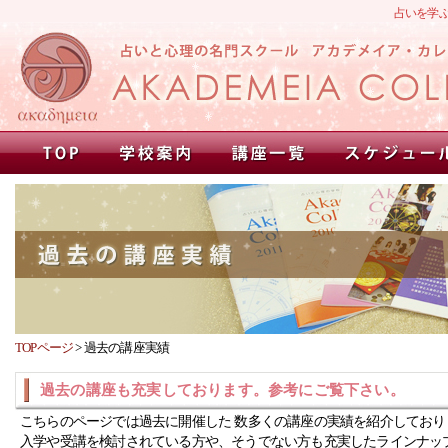
占いを学
TOPページ
>
過去の講座実績
過去の講座も充実しております。参考にご覧下さい。
こちらのページでは過去に開催した 数多くの講座の実績を紹介しており
入学や受講を検討されている方や、そうでない方も充実したラインナッ