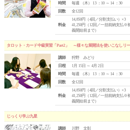
時間
毎週 （
木
） 13 ：10 ～ 14 ：30
回数
全12回
14,850円（4回／分割支払い）×3
料金
41,250円（12回／一括前納支払※
義開始前まで）
タロット・カード中級実習「Part2」 ～様々な展開法を使いこなしリ
講師
狩野 みどり
日程
1月 15日 ～ 4月 2日
時間
毎週 （
木
） 13 ：10 ～ 14 ：30
回数
全12回
14,850円（4回／分割支払い）×3
料金
41,250円（12回／一括前納支払※
義開始前まで）
じっくり学ぶ九星
講師
川野 文彰