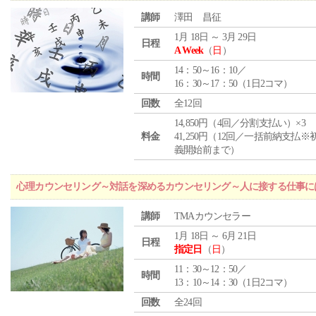
講師
澤田 昌征
1月 18日 ～ 3月 29日
日程
A Week
（
日
）
14：50～16：10／
時間
16：30～17：50（1日2コマ）
回数
全12回
14,850円（4回／分割支払い）×3
料金
41,250円（12回／一括前納支払※
義開始前まで）
心理カウンセリング～対話を深めるカウンセリング～人に接する仕事には
講師
TMAカウンセラー
1月 18日 ～ 6月 21日
日程
指定日
（
日
）
11：30～12：50／
時間
13：10～14：30（1日2コマ）
回数
全24回