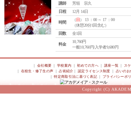
講師
芳垣 宗久
日程
12月 14日
（
日
） 13 ：00 ～ 17 ：00
時間
（休憩20分1回含む）
回数
全1回
10,760円
料金
一般10,760円/入学者9,680円
｜
会社概要
｜
学校案内
｜
初めての方へ
｜
講座一覧
｜
ス
｜
在校生・修了生の声
｜
占術紹介
｜
認定ライセンス制度
｜
占いのお
｜
特定商取引法に基づく表記
｜
プライバシーポ
Copyright (C) AKADEM