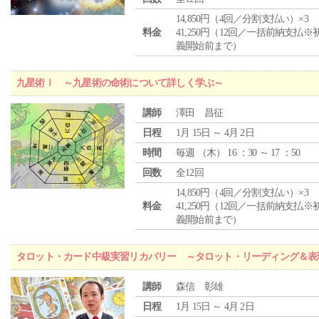
14,850円（4回／分割支払い）×3
料金
41,250円（12回／一括前納支払※
義開始前まで）
九星術Ⅰ ～九星術の命術について詳しく学ぶ～
講師
澤田 昌征
日程
1月 15日 ～ 4月 2日
時間
毎週 （
木
） 16 ：30 ～ 17 ：50
回数
全12回
14,850円（4回／分割支払い）×3
料金
41,250円（12回／一括前納支払※
義開始前まで）
タロット・カード中級実習リカバリー ～タロット・リーディング＆表
講師
森信 彰雄
日程
1月 15日 ～ 4月 2日