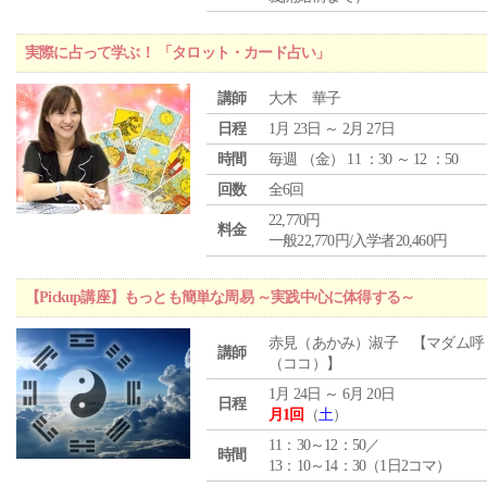
実際に占って学ぶ！ 「タロット・カード占い」
講師
大木 華子
日程
1月 23日 ～ 2月 27日
時間
毎週 （
金
） 11 ：30 ～ 12 ：50
回数
全6回
22,770円
料金
一般22,770円/入学者20,460円
【Pickup講座】もっとも簡単な周易 ～実践中心に体得する～
赤見（あかみ）淑子 【マダム呼
講師
（ココ）】
1月 24日 ～ 6月 20日
日程
月1回
（
土
）
11：30～12：50／
時間
13：10～14：30（1日2コマ）