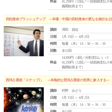
料金
41,250円（12回／一括前納支払※
義開始前まで）
四柱推命ブラッシュアップ ～本場・中国の四柱推命の更なる秘伝を公
講師
澤田 昌征
日程
1月 15日 ～ 4月 2日
時間
毎週 （
木
） 14 ：50 ～ 16 ：10
回数
全12回
14,850円（4回／分割支払い）×3
料金
41,250円（12回／一括前納支払※
義開始前まで）
西洋占星術「ステップ2」 ～本格的な西洋占星術の世界に参入する～
講師
狩野 みどり
日程
1月 15日 ～ 4月 2日
時間
毎週 （
木
） 14 ：50 ～ 16 ：10
回数
全12回