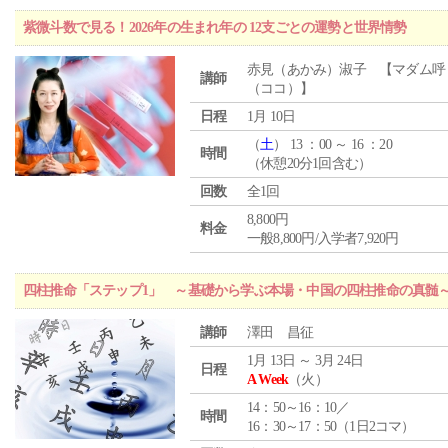
紫微斗数で見る！2026年の生まれ年の 12支ごとの運勢と世界情勢
赤見（あかみ）淑子 【マダム呼
講師
（ココ）】
日程
1月 10日
（
土
） 13 ：00 ～ 16 ：20
時間
（休憩20分1回含む）
回数
全1回
8,800円
料金
一般8,800円/入学者7,920円
四柱推命「ステップ1」 ～基礎から学ぶ本場・中国の四柱推命の真髄
講師
澤田 昌征
1月 13日 ～ 3月 24日
日程
A Week
（火）
14：50～16：10／
時間
16：30～17：50（1日2コマ）