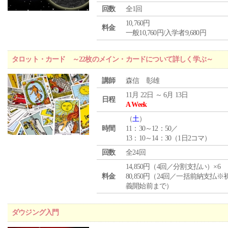
回数
全1回
10,760円
料金
一般10,760円/入学者9,680円
タロット・カード ～22枚のメイン・カードについて詳しく学ぶ～
講師
森信 彰雄
11月 22日 ～ 6月 13日
日程
A Week
（
土
）
時間
11：30～12：50／
13：10～14：30（1日2コマ）
回数
全24回
14,850円（4回／分割支払い）×6
料金
80,850円（24回／一括前納支払※
義開始前まで）
ダウジング入門