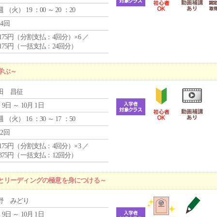
週 （
火
） 19 ：00 ～ 20 ：20
24回
4,175円（分割支払：4回分）×6 ／
7,175円（一括支払：24回分）
学ぶ～
田 昌征
 9日 ～ 10月 1日
週 （
火
） 16 ：30 ～ 17 ：50
12回
4,175円（分割支払：4回分）×3 ／
9,375円（一括支払：12回分）
とリーディングの極意を身につける～
野 みどり
 9日 ～ 10月 1日