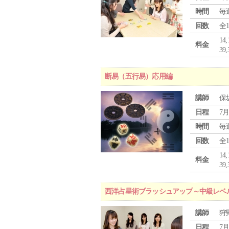
時間
毎
回数
全
1
料金
3
断易（五行易）応用編
講師
保
日程
7月
時間
毎
回数
全
1
料金
3
西洋占星術ブラッシュアップ～中級レベ
講師
狩
日程
7月