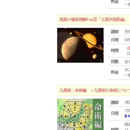
料金
一般
惑星の徹底理解Part②「土星外惑星編」
講師
芳
日程
6月
（
時間
（
回数
全
10
料金
一般
九星術：命術編 ～九星術の命術につい
講師
澤
7月
日程
B 
隔
時間
14