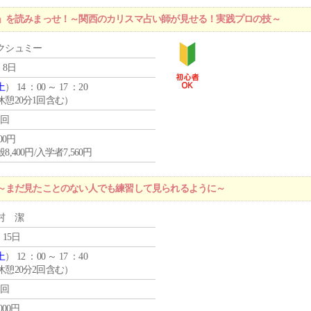
」を読みまっせ！～関西のカリスマ占い師が見せる！実践プロの技～
クシュミー
 8日
土
） 14 ：00 ～ 17 ：20
休憩20分1回含む）
1回
400円
8,400円/入学者7,560円
～まだ見たことのない人でも練習して見られるように～
村 潔
 15日
土
） 12 ：00 ～ 17 ：40
休憩20分2回含む）
1回
,000円