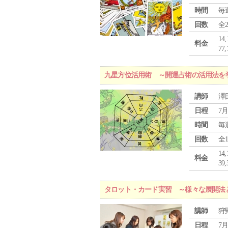
時間
毎
回数
全
1
料金
7
九星方位活用術 ～開運占術の活用法を
講師
澤
日程
7月
時間
毎
回数
全
1
料金
3
タロット・カード実習 ～様々な展開法
講師
狩
日程
7月