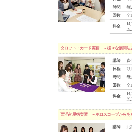
時間
毎
回数
全
1
料金
3
タロット・カード実習 ～様々な展開法
講師
森
日程
7月
時間
毎
回数
全
1
料金
3
西洋占星術実習 ～ホロスコープからあ
講師
北