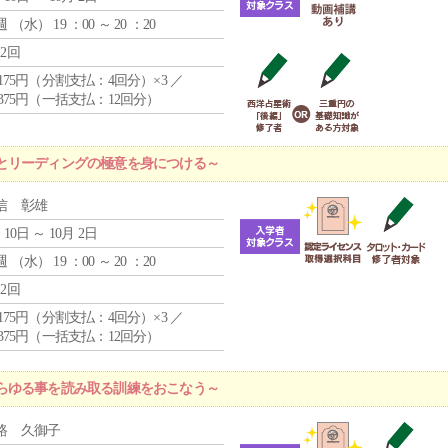
週 （
水
） 19 ：00 ～ 20 ：20
12回
4,175円（分割支払：4回分）×3 ／
9,375円（一括支払：12回分）
とリーディングの極意を身につける～
信 彰雄
 10日 ～ 10月 2日
週 （
水
） 19 ：00 ～ 20 ：20
12回
4,175円（分割支払：4回分）×3 ／
9,375円（一括支払：12回分）
らゆる事を読み取る訓練をおこなう～
路 久御子