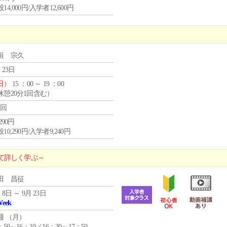
14,000円/入学者12,600円
垣 宗久
 23日
日
） 15 ：00 ～ 19 ：00
休憩20分1回含む）
1回
,290円
10,290円/入学者9,240円
て詳しく学ぶ～
田 昌征
 8日 ～ 9月 23日
Week
週 （
月
）
：50～16：10／16：30～17：50