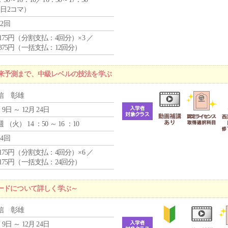
1日2コマ）
12回
4,175円（分割支払：4回分）×3 ／
9,375円（一括支払：12回分）
来予測まで、中級レベルの技法を学ぶ
信 彰雄
 9日 ～ 12月 24日
週 （
火
） 14 ：50 ～ 16 ：10
24回
4,175円（分割支払：4回分）×6 ／
7,175円（一括支払：24回分）
ードについて詳しく学ぶ～
信 彰雄
 9日 ～ 12月 24日