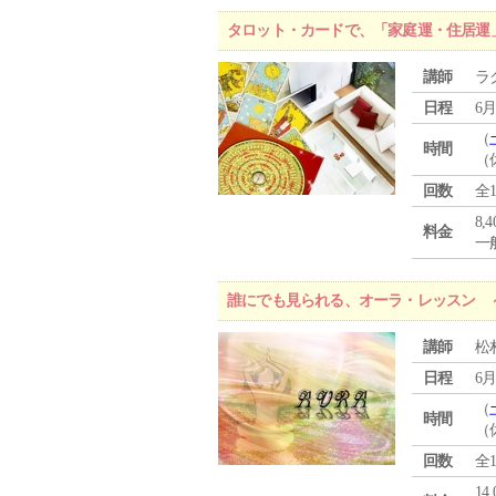
タロット・カードで、「家庭運・住居運
講師
ラ
日程
6月
（
時間
（
回数
全
8,
料金
一般
誰にでも見られる、オーラ・レッスン 
講師
松
日程
6月
（
時間
（
回数
全
14