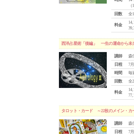
（
回数
全
1
料金
3
西洋占星術「後編」 一生の運命から未
講師
森
日程
7月
時間
毎
回数
全
1
料金
7
タロット・カード ～22枚のメイン・カ
講師
森
日程
7月