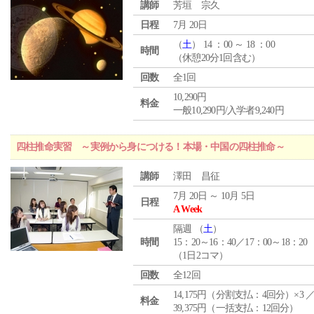
講師
芳垣 宗久
日程
7月 20日
（
土
） 14 ：00 ～ 18 ：00
時間
（休憩20分1回含む）
回数
全1回
10,290円
料金
一般10,290円/入学者9,240円
四柱推命実習 ～実例から身につける！本場・中国の四柱推命～
講師
澤田 昌征
7月 20日 ～ 10月 5日
日程
A Week
隔週 （
土
）
時間
15：20～16：40／17：00～18：20
（1日2コマ）
回数
全12回
14,175円（分割支払：4回分）×3 
料金
39,375円（一括支払：12回分）