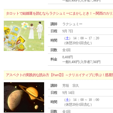
一般8,400円/入学者7,560円
タロットで結婚運を読むならラクシュミーにまかしとき！～関西のカリ
講師
ラクシュミー
日程
9月 7日
（
土
） 14 ：00 ～ 17 ：20
時間
（休憩20分1回含む）
回数
全1回
8,400円
料金
一般8,400円/入学者7,560円
アスペクトの実践的な読み方【Part②】～クリエイティブに学ぶ！惑
講師
芳垣 宗久
日程
9月 14日
（
土
） 14 ：00 ～ 18 ：00
時間
（休憩20分1回含む）
回数
全1回