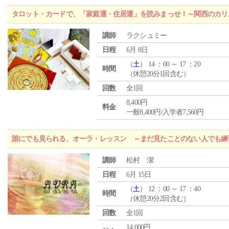
タロット・カードで、「家庭運・住居運」を読みまっせ！～関西のカリ
講師
ラクシュミー
日程
6月 8日
（
土
） 14 ：00 ～ 17 ：20
時間
（休憩20分1回含む）
回数
全1回
8,400円
料金
一般8,400円/入学者7,560円
誰にでも見られる、オーラ・レッスン ～まだ見たことのない人でも練
講師
松村 潔
日程
6月 15日
（
土
） 12 ：00 ～ 17 ：40
時間
（休憩20分2回含む）
回数
全1回
14,000円