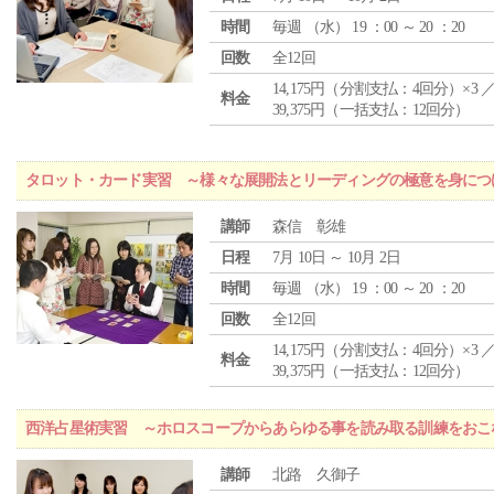
時間
毎週 （
水
） 19 ：00 ～ 20 ：20
回数
全12回
14,175円（分割支払：4回分）×3 
料金
39,375円（一括支払：12回分）
タロット・カード実習 ～様々な展開法とリーディングの極意を身につ
講師
森信 彰雄
日程
7月 10日 ～ 10月 2日
時間
毎週 （
水
） 19 ：00 ～ 20 ：20
回数
全12回
14,175円（分割支払：4回分）×3 
料金
39,375円（一括支払：12回分）
西洋占星術実習 ～ホロスコープからあらゆる事を読み取る訓練をおこ
講師
北路 久御子