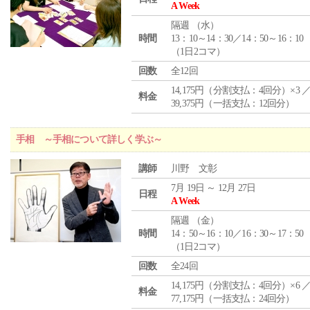
A Week
隔週 （
水
）
時間
13：10～14：30／14：50～16：10
（1日2コマ）
回数
全12回
14,175円（分割支払：4回分）×3 
料金
39,375円（一括支払：12回分）
手相 ～手相について詳しく学ぶ～
講師
川野 文彰
7月 19日 ～ 12月 27日
日程
A Week
隔週 （
金
）
時間
14：50～16：10／16：30～17：50
（1日2コマ）
回数
全24回
14,175円（分割支払：4回分）×6 
料金
77,175円（一括支払：24回分）