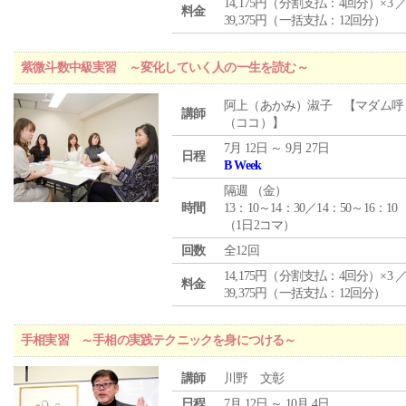
14,175円（分割支払：4回分）×3 
料金
39,375円（一括支払：12回分）
紫微斗数中級実習 ～変化していく人の一生を読む～
阿上（あかみ）淑子 【マダム呼
講師
（ココ）】
7月 12日 ～ 9月 27日
日程
B Week
隔週 （
金
）
時間
13：10～14：30／14：50～16：10
（1日2コマ）
回数
全12回
14,175円（分割支払：4回分）×3 
料金
39,375円（一括支払：12回分）
手相実習 ～手相の実践テクニックを身につける～
講師
川野 文彰
日程
7月 12日 ～ 10月 4日