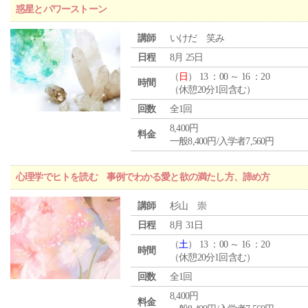
惑星とパワーストーン
講師
いけだ 笑み
日程
8月 25日
（
日
） 13 ：00 ～ 16 ：20
時間
（休憩20分1回含む）
回数
全1回
8,400円
料金
一般8,400円/入学者7,560円
心理学でヒトを読む 事例でわかる愛と欲の満たし方、諦め方
講師
杉山 崇
日程
8月 31日
（
土
） 13 ：00 ～ 16 ：20
時間
（休憩20分1回含む）
回数
全1回
8,400円
料金