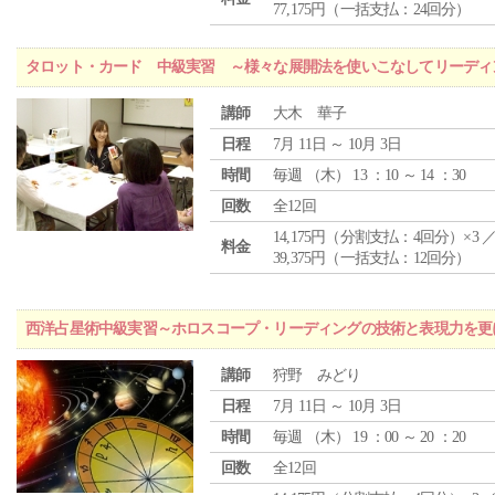
77,175円（一括支払：24回分）
タロット・カード 中級実習 ～様々な展開法を使いこなしてリーディ
講師
大木 華子
日程
7月 11日 ～ 10月 3日
時間
毎週 （
木
） 13 ：10 ～ 14 ：30
回数
全12回
14,175円（分割支払：4回分）×3 
料金
39,375円（一括支払：12回分）
西洋占星術中級実習～ホロスコープ・リーディングの技術と表現力を更
講師
狩野 みどり
日程
7月 11日 ～ 10月 3日
時間
毎週 （
木
） 19 ：00 ～ 20 ：20
回数
全12回