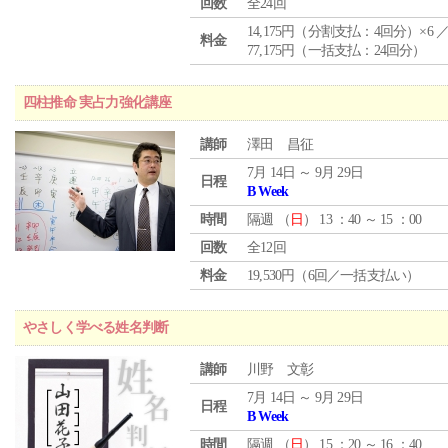
回数
全24回
14,175円（分割支払：4回分）×6 
料金
77,175円（一括支払：24回分）
四柱推命 実占力強化講座
講師
澤田 昌征
7月 14日 ～ 9月 29日
日程
B Week
時間
隔週 （
日
） 13 ：40 ～ 15 ：00
回数
全12回
料金
19,530円（6回／一括支払い）
やさしく学べる姓名判断
講師
川野 文彰
7月 14日 ～ 9月 29日
日程
B Week
時間
隔週 （
日
） 15 ：20 ～ 16 ：40