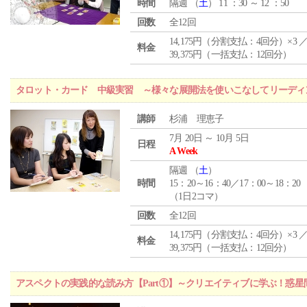
時間
隔週 （
土
） 11 ：30 ～ 12 ：50
回数
全12回
14,175円（分割支払：4回分）×3 
料金
39,375円（一括支払：12回分）
タロット・カード 中級実習 ～様々な展開法を使いこなしてリーディ
講師
杉浦 理恵子
7月 20日 ～ 10月 5日
日程
A Week
隔週 （
土
）
時間
15：20～16：40／17：00～18：20
（1日2コマ）
回数
全12回
14,175円（分割支払：4回分）×3 
料金
39,375円（一括支払：12回分）
アスペクトの実践的な読み方【Part①】～クリエイティブに学ぶ！惑