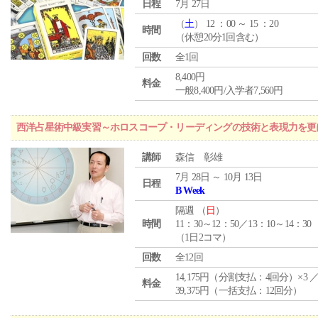
日程
7月 27日
（
土
） 12 ：00 ～ 15 ：20
時間
（休憩20分1回含む）
回数
全1回
8,400円
料金
一般8,400円/入学者7,560円
西洋占星術中級実習～ホロスコープ・リーディングの技術と表現力を更
講師
森信 彰雄
7月 28日 ～ 10月 13日
日程
B Week
隔週 （
日
）
時間
11：30～12：50／13：10～14：30
（1日2コマ）
回数
全12回
14,175円（分割支払：4回分）×3 
料金
39,375円（一括支払：12回分）