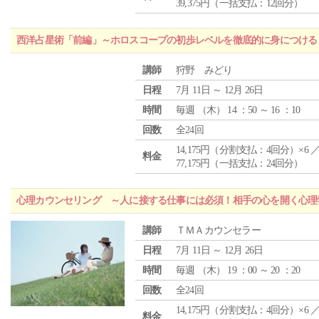
39,375円（一括支払：12回分）
西洋占星術「前編」～ホロスコープの初歩レベルを徹底的に身につける
講師
狩野 みどり
日程
7月 11日 ～ 12月 26日
時間
毎週 （
木
） 14 ：50 ～ 16 ：10
回数
全24回
14,175円（分割支払：4回分）×6 
料金
77,175円（一括支払：24回分）
心理カウンセリング ～人に接する仕事には必須！相手の心を開く心理
講師
ＴＭＡカウンセラー
日程
7月 11日 ～ 12月 26日
時間
毎週 （
木
） 19 ：00 ～ 20 ：20
回数
全24回
14,175円（分割支払：4回分）×6 
料金