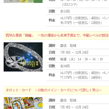
（1日2コマ）
回数
全12回
14,175円（分割支払：4回分）×3 
料金
39,375円（一括支払：12回分）
西洋占星術「後編」 一生の運命から未来予測まで、中級レベルの技法
講師
森信 彰雄
日程
7月 9日 ～ 12月 24日
時間
毎週 （
火
） 14 ：50 ～ 16 ：10
回数
全24回
14,175円（分割支払：4回分）×6 
料金
77,175円（一括支払：24回分）
タロット・カード ～22枚のメイン・カードについて詳しく学ぶ～
講師
森信 彰雄
日程
7月 9日 ～ 12月 24日