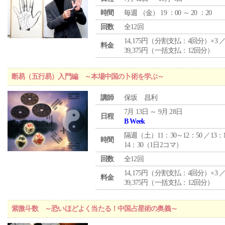
時間
毎週 （
金
） 19 ：00 ～ 20 ：20
回数
全12回
14,175円（分割支払：4回分）×3 
料金
39,375円（一括支払：12回分）
断易（五行易）入門編 ～本場中国の卜術を学ぶ～
講師
保坂 昌利
7月 13日 ～ 9月 28日
日程
B Week
隔週（土）11：30～12：50 ／13：
時間
14：30（1日2コマ）
回数
全12回
14,175円（分割支払：4回分）×3 
料金
39,375円（一括支払：12回分）
紫微斗数 ～恐いほどよく当たる！中国占星術の奥義～