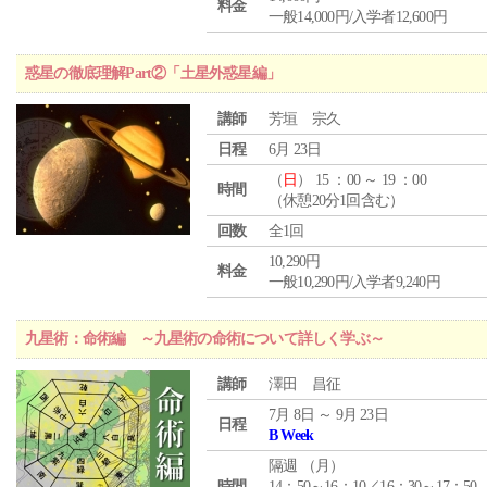
料金
一般14,000円/入学者12,600円
惑星の徹底理解Part②「土星外惑星編」
講師
芳垣 宗久
日程
6月 23日
（
日
） 15 ：00 ～ 19 ：00
時間
（休憩20分1回含む）
回数
全1回
10,290円
料金
一般10,290円/入学者9,240円
九星術：命術編 ～九星術の命術について詳しく学ぶ～
講師
澤田 昌征
7月 8日 ～ 9月 23日
日程
B Week
隔週 （
月
）
時間
14：50～16：10／16：30～17：50