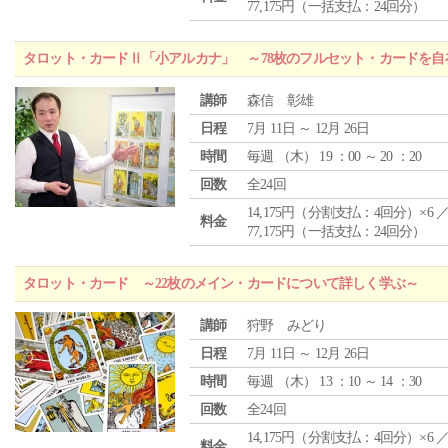
77,175円（一括支払：24回分）
タロット・カードⅡ「小アルカナ」 ～78枚のフルセット・カードを自
講師
森信 彰雄
日程
7月 11日 ～ 12月 26日
時間
毎週 （
木
） 19 ：00 ～ 20 ：20
回数
全24回
14,175円（分割支払：4回分）×6 
料金
77,175円（一括支払：24回分）
タロット・カード ～22枚のメイン・カードについて詳しく学ぶ～
講師
狩野 みどり
日程
7月 11日 ～ 12月 26日
時間
毎週 （
木
） 13 ：10 ～ 14 ：30
回数
全24回
14,175円（分割支払：4回分）×6 
料金