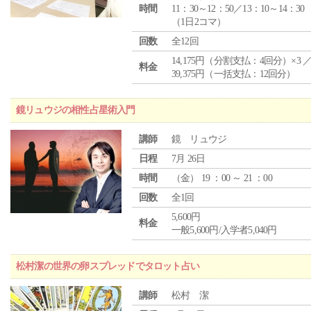
時間
11：30～12：50／13：10～14：30
（1日2コマ）
回数
全12回
14,175円（分割支払：4回分）×3 
料金
39,375円（一括支払：12回分）
鏡リュウジの相性占星術入門
講師
鏡 リュウジ
日程
7月 26日
時間
（
金
） 19 ：00 ～ 21 ：00
回数
全1回
5,600円
料金
一般5,600円/入学者5,040円
松村潔の世界の卵スプレッドでタロット占い
講師
松村 潔