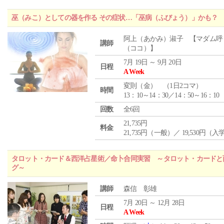
巫（みこ）としての器を作る その症状…「巫病（ふびょう）」かも？
阿上（あかみ）淑子 【マダム呼
講師
（ココ）】
7月 19日 ～ 9月 20日
日程
A Week
変則（金） （1日2コマ）
時間
13：10～14：30／14：50～16：10
回数
全6回
21,735円
料金
21,735円（一般）／ 19,530円（
タロット・カード＆西洋占星術／命卜合同実習 ～タロット・カードと
グ～
講師
森信 彰雄
7月 20日 ～ 12月 28日
日程
A Week