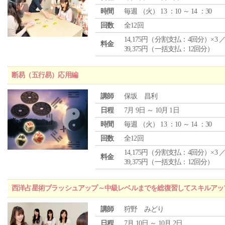
時間
毎週 （
火
） 13 ：10 ～ 14 ：30
回数
全12回
14,175円（分割支払：4回分）×3 
料金
39,375円（一括支払：12回分）
断易（五行易）応用編
講師
保坂 昌利
日程
7月 9日 ～ 10月 1日
時間
毎週 （
火
） 13 ：10 ～ 14 ：30
回数
全12回
14,175円（分割支払：4回分）×3 
料金
39,375円（一括支払：12回分）
西洋占星術ブラッシュアップ～中級レベルまでを総復習してスキルアッ
講師
狩野 みどり
日程
7月 10日 ～ 10月 2日