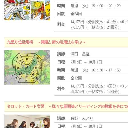
時間
毎週 （
火
） 19 ：00 ～ 20 ：20
回数
全24回
14,175円（分割支払：4回分）×6 
料金
77,175円（一括支払：24回分）
九星方位活用術 ～開運占術の活用法を学ぶ～
講師
澤田 昌征
日程
7月 9日 ～ 10月 1日
時間
毎週 （
火
） 16 ：30 ～ 17 ：50
回数
全12回
14,175円（分割支払：4回分）×3 
料金
39,375円（一括支払：12回分）
タロット・カード実習 ～様々な展開法とリーディングの極意を身につ
講師
狩野 みどり
日程
7月 9日 ～ 10月 1日