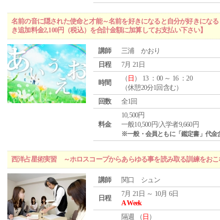
名前の音に隠された使命と才能～名前を好きになると自分が好きになる
き追加料金2,100円（税込）を合計金額に加算してお支払い下さい】
講師
三浦 かおり
日程
7月 21日
（
日
） 13 ：00 ～ 16 ：20
時間
（休憩20分1回含む）
回数
全1回
10,500円
料金
一般10,500円/入学者9,660円
※一般・会員ともに「鑑定書」代金
西洋占星術実習 ～ホロスコープからあらゆる事を読み取る訓練をおこ
講師
関口 シュン
7月 21日 ～ 10月 6日
日程
A Week
隔週 （
日
）