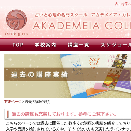
占いを学
TOPページ
>
過去の講座実績
過去の講座も充実しております。参考にご覧下さい。
こちらのページでは過去に開催した 数多くの講座の実績を紹介しており
入学や受講を検討されている方や、そうでない方も充実したラインナッ