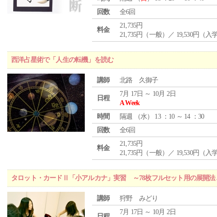
回数
全6回
21,735円
料金
21,735円（一般）／ 19,530円（
西洋占星術で「人生の転機」を読む
講師
北路 久御子
7月 17日 ～ 10月 2日
日程
A Week
時間
隔週 （
水
） 13 ：10 ～ 14 ：30
回数
全6回
21,735円
料金
21,735円（一般）／ 19,530円（
タロット・カードⅡ「小アルカナ」実習 ～78枚フルセット用の展開
講師
狩野 みどり
7月 17日 ～ 10月 2日
日程