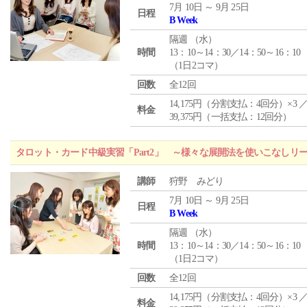
7月 10日 ～ 9月 25日
日程
B Week
隔週 （
水
）
時間
13：10～14：30／14：50～16：10
（1日2コマ）
回数
全12回
14,175円（分割支払：4回分）×3 
料金
39,375円（一括支払：12回分）
タロット・カード中級実習「Part2」 ～様々な展開法を使いこなしリ
講師
狩野 みどり
7月 10日 ～ 9月 25日
日程
B Week
隔週 （
水
）
時間
13：10～14：30／14：50～16：10
（1日2コマ）
回数
全12回
14,175円（分割支払：4回分）×3 
料金