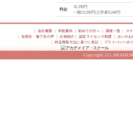
10,290円
料金
一般10,290円/入学者9,240円
｜
会社概要
｜
学校案内
｜
初めての方へ
｜
講座一覧
｜
ス
｜
在校生・修了生の声
｜
占術紹介
｜
認定ライセンス制度
｜
占いのお
｜
特定商取引法に基づく表記
｜
プライバシーポ
Copyright (C) AKADEM