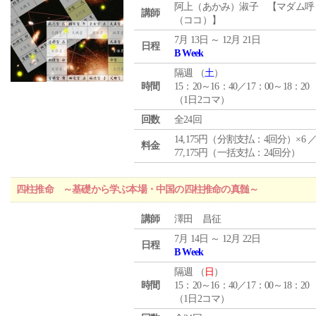
阿上（あかみ）淑子 【マダム呼
講師
（ココ）】
7月 13日 ～ 12月 21日
日程
B Week
隔週 （
土
）
時間
15：20～16：40／17：00～18：20
（1日2コマ）
回数
全24回
14,175円（分割支払：4回分）×6 
料金
77,175円（一括支払：24回分）
四柱推命 ～基礎から学ぶ本場・中国の四柱推命の真髄～
講師
澤田 昌征
7月 14日 ～ 12月 22日
日程
B Week
隔週 （
日
）
時間
15：20～16：40／17：00～18：20
（1日2コマ）