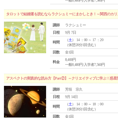
一般8,400円/入学者7,560円
タロットで結婚運を読むならラクシュミーにまかしとき！～関西のカリ
講師
ラクシュミー
日程
9月 7日
（
土
） 14 ：00 ～ 17 ：20
時間
（休憩20分1回含む）
回数
全1回
8,400円
料金
一般8,400円/入学者7,560円
アスペクトの実践的な読み方【Part②】～クリエイティブに学ぶ！惑
講師
芳垣 宗久
日程
9月 14日
（
土
） 14 ：00 ～ 18 ：00
時間
（休憩20分1回含む）
回数
全1回