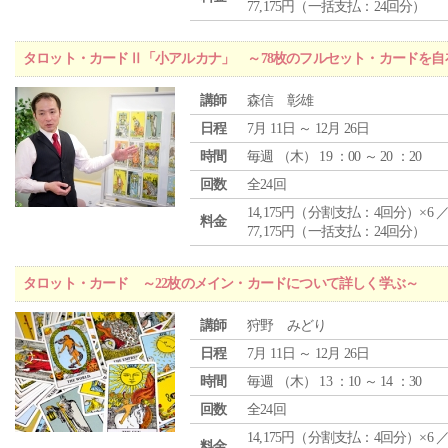
77,175円（一括支払：24回分）
タロット・カードⅡ「小アルカナ」 ～78枚のフルセット・カードを自
講師
森信 彰雄
日程
7月 11日 ～ 12月 26日
時間
毎週 （
木
） 19 ：00 ～ 20 ：20
回数
全24回
14,175円（分割支払：4回分）×6 
料金
77,175円（一括支払：24回分）
タロット・カード ～22枚のメイン・カードについて詳しく学ぶ～
講師
狩野 みどり
日程
7月 11日 ～ 12月 26日
時間
毎週 （
木
） 13 ：10 ～ 14 ：30
回数
全24回
14,175円（分割支払：4回分）×6 
料金