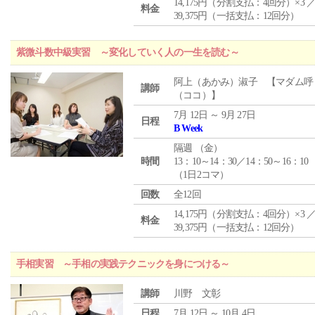
14,175円（分割支払：4回分）×3 
料金
39,375円（一括支払：12回分）
紫微斗数中級実習 ～変化していく人の一生を読む～
阿上（あかみ）淑子 【マダム呼
講師
（ココ）】
7月 12日 ～ 9月 27日
日程
B Week
隔週 （
金
）
時間
13：10～14：30／14：50～16：10
（1日2コマ）
回数
全12回
14,175円（分割支払：4回分）×3 
料金
39,375円（一括支払：12回分）
手相実習 ～手相の実践テクニックを身につける～
講師
川野 文彰
日程
7月 12日 ～ 10月 4日