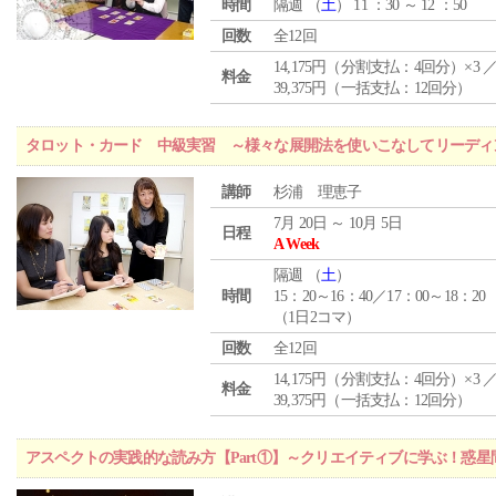
時間
隔週 （
土
） 11 ：30 ～ 12 ：50
回数
全12回
14,175円（分割支払：4回分）×3 
料金
39,375円（一括支払：12回分）
タロット・カード 中級実習 ～様々な展開法を使いこなしてリーディ
講師
杉浦 理恵子
7月 20日 ～ 10月 5日
日程
A Week
隔週 （
土
）
時間
15：20～16：40／17：00～18：20
（1日2コマ）
回数
全12回
14,175円（分割支払：4回分）×3 
料金
39,375円（一括支払：12回分）
アスペクトの実践的な読み方【Part①】～クリエイティブに学ぶ！惑