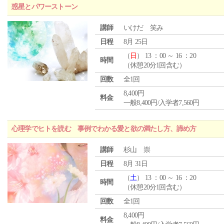
惑星とパワーストーン
講師
いけだ 笑み
日程
8月 25日
（
日
） 13 ：00 ～ 16 ：20
時間
（休憩20分1回含む）
回数
全1回
8,400円
料金
一般8,400円/入学者7,560円
心理学でヒトを読む 事例でわかる愛と欲の満たし方、諦め方
講師
杉山 崇
日程
8月 31日
（
土
） 13 ：00 ～ 16 ：20
時間
（休憩20分1回含む）
回数
全1回
8,400円
料金