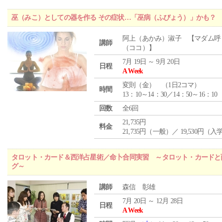
巫（みこ）としての器を作る その症状…「巫病（ふびょう）」かも？
阿上（あかみ）淑子 【マダム呼
講師
（ココ）】
7月 19日 ～ 9月 20日
日程
A Week
変則（金） （1日2コマ）
時間
13：10～14：30／14：50～16：10
回数
全6回
21,735円
料金
21,735円（一般）／ 19,530円（
タロット・カード＆西洋占星術／命卜合同実習 ～タロット・カードと
グ～
講師
森信 彰雄
7月 20日 ～ 12月 28日
日程
A Week