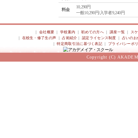
10,290円
料金
一般10,290円/入学者9,240円
｜
会社概要
｜
学校案内
｜
初めての方へ
｜
講座一覧
｜
ス
｜
在校生・修了生の声
｜
占術紹介
｜
認定ライセンス制度
｜
占いのお
｜
特定商取引法に基づく表記
｜
プライバシーポ
Copyright (C) AKADEM