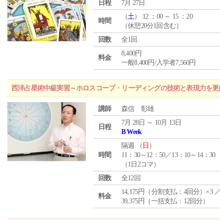
日程
7月 27日
（
土
） 12 ：00 ～ 15 ：20
時間
（休憩20分1回含む）
回数
全1回
8,400円
料金
一般8,400円/入学者7,560円
西洋占星術中級実習～ホロスコープ・リーディングの技術と表現力を更
講師
森信 彰雄
7月 28日 ～ 10月 13日
日程
B Week
隔週 （
日
）
時間
11：30～12：50／13：10～14：30
（1日2コマ）
回数
全12回
14,175円（分割支払：4回分）×3 
料金
39,375円（一括支払：12回分）