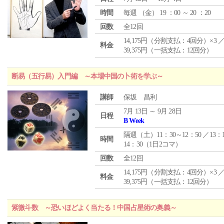
時間
毎週 （
金
） 19 ：00 ～ 20 ：20
回数
全12回
14,175円（分割支払：4回分）×3 
料金
39,375円（一括支払：12回分）
断易（五行易）入門編 ～本場中国の卜術を学ぶ～
講師
保坂 昌利
7月 13日 ～ 9月 28日
日程
B Week
隔週（土）11：30～12：50 ／13：
時間
14：30（1日2コマ）
回数
全12回
14,175円（分割支払：4回分）×3 
料金
39,375円（一括支払：12回分）
紫微斗数 ～恐いほどよく当たる！中国占星術の奥義～