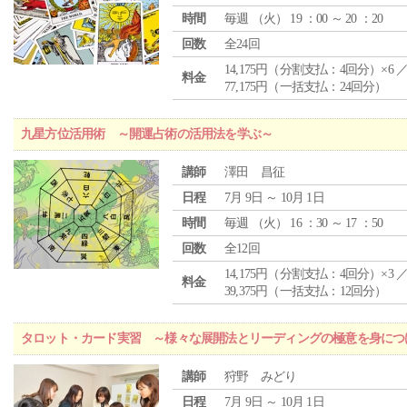
時間
毎週 （
火
） 19 ：00 ～ 20 ：20
回数
全24回
14,175円（分割支払：4回分）×6 
料金
77,175円（一括支払：24回分）
九星方位活用術 ～開運占術の活用法を学ぶ～
講師
澤田 昌征
日程
7月 9日 ～ 10月 1日
時間
毎週 （
火
） 16 ：30 ～ 17 ：50
回数
全12回
14,175円（分割支払：4回分）×3 
料金
39,375円（一括支払：12回分）
タロット・カード実習 ～様々な展開法とリーディングの極意を身につ
講師
狩野 みどり
日程
7月 9日 ～ 10月 1日