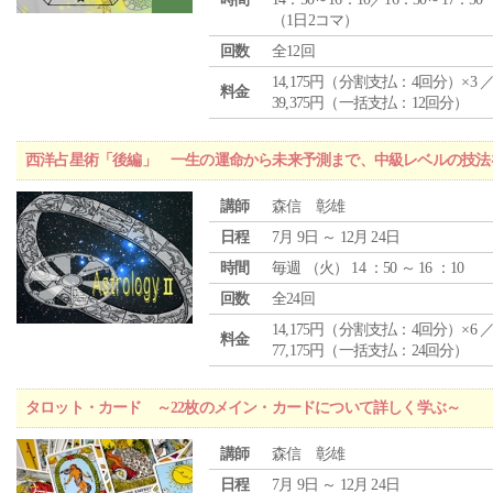
（1日2コマ）
回数
全12回
14,175円（分割支払：4回分）×3 
料金
39,375円（一括支払：12回分）
西洋占星術「後編」 一生の運命から未来予測まで、中級レベルの技法
講師
森信 彰雄
日程
7月 9日 ～ 12月 24日
時間
毎週 （
火
） 14 ：50 ～ 16 ：10
回数
全24回
14,175円（分割支払：4回分）×6 
料金
77,175円（一括支払：24回分）
タロット・カード ～22枚のメイン・カードについて詳しく学ぶ～
講師
森信 彰雄
日程
7月 9日 ～ 12月 24日