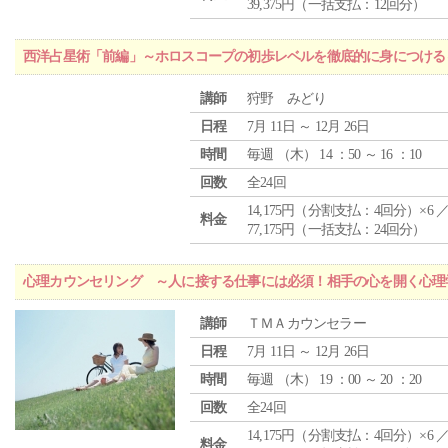
39,375円（一括支払：12回分）
西洋占星術「前編」～ホロスコープの初歩レベルを徹底的に身につける
講師
狩野 みどり
日程
7月 11日 ～ 12月 26日
時間
毎週 （
木
） 14 ：50 ～ 16 ：10
回数
全24回
14,175円（分割支払：4回分）×6 
料金
77,175円（一括支払：24回分）
心理カウンセリング ～人に接する仕事には必須！相手の心を開く心理
講師
ＴＭＡカウンセラー
日程
7月 11日 ～ 12月 26日
時間
毎週 （
木
） 19 ：00 ～ 20 ：20
回数
全24回
14,175円（分割支払：4回分）×6 
料金