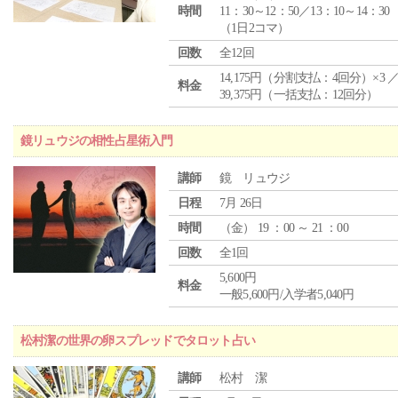
時間
11：30～12：50／13：10～14：30
（1日2コマ）
回数
全12回
14,175円（分割支払：4回分）×3 
料金
39,375円（一括支払：12回分）
鏡リュウジの相性占星術入門
講師
鏡 リュウジ
日程
7月 26日
時間
（
金
） 19 ：00 ～ 21 ：00
回数
全1回
5,600円
料金
一般5,600円/入学者5,040円
松村潔の世界の卵スプレッドでタロット占い
講師
松村 潔