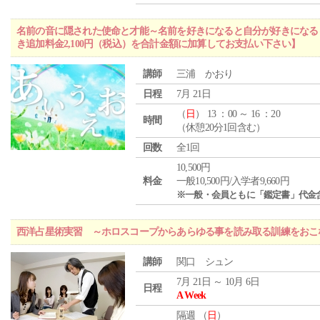
名前の音に隠された使命と才能～名前を好きになると自分が好きになる
き追加料金2,100円（税込）を合計金額に加算してお支払い下さい】
講師
三浦 かおり
日程
7月 21日
（
日
） 13 ：00 ～ 16 ：20
時間
（休憩20分1回含む）
回数
全1回
10,500円
料金
一般10,500円/入学者9,660円
※一般・会員ともに「鑑定書」代金
西洋占星術実習 ～ホロスコープからあらゆる事を読み取る訓練をおこ
講師
関口 シュン
7月 21日 ～ 10月 6日
日程
A Week
隔週 （
日
）