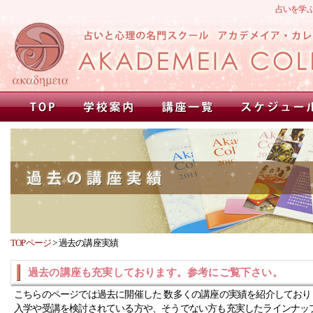
占いを学
TOPページ
>
過去の講座実績
過去の講座も充実しております。参考にご覧下さい。
こちらのページでは過去に開催した 数多くの講座の実績を紹介しており
入学や受講を検討されている方や、そうでない方も充実したラインナッ