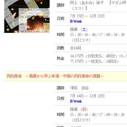
阿上（あかみ）淑子 【マダム呼
講師
（ココ）】
7月 13日 ～ 12月 21日
日程
B Week
隔週 （
土
）
時間
15：20～16：40／17：00～18：20
（1日2コマ）
回数
全24回
14,175円（分割支払：4回分）×6 
料金
77,175円（一括支払：24回分）
四柱推命 ～基礎から学ぶ本場・中国の四柱推命の真髄～
講師
澤田 昌征
7月 14日 ～ 12月 22日
日程
B Week
隔週 （
日
）
時間
15：20～16：40／17：00～18：20
（1日2コマ）