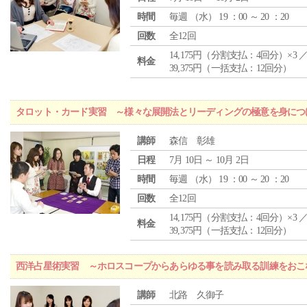
時間
毎週 （
水
） 19 ：00 ～ 20 ：20
回数
全12回
14,175円（分割支払：4回分）×3 
料金
39,375円（一括支払：12回分）
タロット・カード実習 ～様々な展開法とリーディングの極意を身につ
講師
森信 彰雄
日程
7月 10日 ～ 10月 2日
時間
毎週 （
水
） 19 ：00 ～ 20 ：20
回数
全12回
14,175円（分割支払：4回分）×3 
料金
39,375円（一括支払：12回分）
西洋占星術実習 ～ホロスコープからあらゆる事を読み取る訓練をおこ
講師
北路 久御子