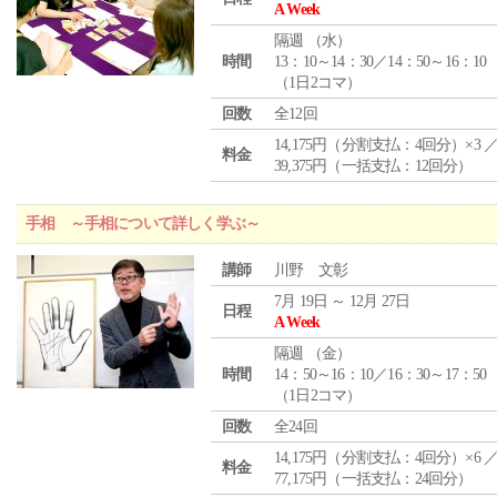
A Week
隔週 （
水
）
時間
13：10～14：30／14：50～16：10
（1日2コマ）
回数
全12回
14,175円（分割支払：4回分）×3 
料金
39,375円（一括支払：12回分）
手相 ～手相について詳しく学ぶ～
講師
川野 文彰
7月 19日 ～ 12月 27日
日程
A Week
隔週 （
金
）
時間
14：50～16：10／16：30～17：50
（1日2コマ）
回数
全24回
14,175円（分割支払：4回分）×6 
料金
77,175円（一括支払：24回分）