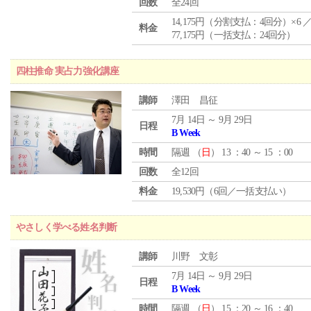
回数
全24回
14,175円（分割支払：4回分）×6 
料金
77,175円（一括支払：24回分）
四柱推命 実占力強化講座
講師
澤田 昌征
7月 14日 ～ 9月 29日
日程
B Week
時間
隔週 （
日
） 13 ：40 ～ 15 ：00
回数
全12回
料金
19,530円（6回／一括支払い）
やさしく学べる姓名判断
講師
川野 文彰
7月 14日 ～ 9月 29日
日程
B Week
時間
隔週 （
日
） 15 ：20 ～ 16 ：40