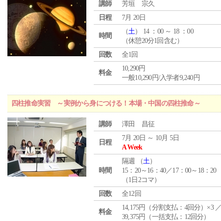
講師
芳垣 宗久
日程
7月 20日
（
土
） 14 ：00 ～ 18 ：00
時間
（休憩20分1回含む）
回数
全1回
10,290円
料金
一般10,290円/入学者9,240円
四柱推命実習 ～実例から身につける！本場・中国の四柱推命～
講師
澤田 昌征
7月 20日 ～ 10月 5日
日程
A Week
隔週 （
土
）
時間
15：20～16：40／17：00～18：20
（1日2コマ）
回数
全12回
14,175円（分割支払：4回分）×3 
料金
39,375円（一括支払：12回分）