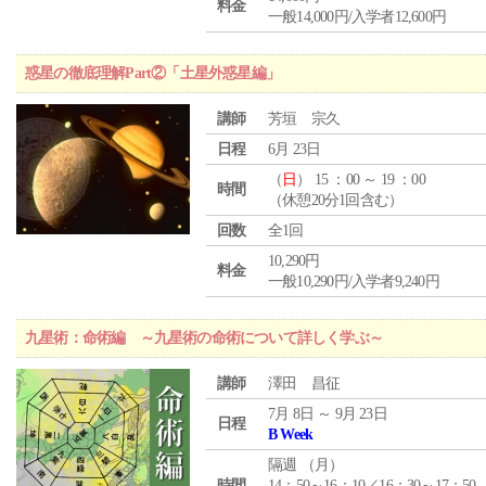
料金
一般14,000円/入学者12,600円
惑星の徹底理解Part②「土星外惑星編」
講師
芳垣 宗久
日程
6月 23日
（
日
） 15 ：00 ～ 19 ：00
時間
（休憩20分1回含む）
回数
全1回
10,290円
料金
一般10,290円/入学者9,240円
九星術：命術編 ～九星術の命術について詳しく学ぶ～
講師
澤田 昌征
7月 8日 ～ 9月 23日
日程
B Week
隔週 （
月
）
時間
14：50～16：10／16：30～17：50