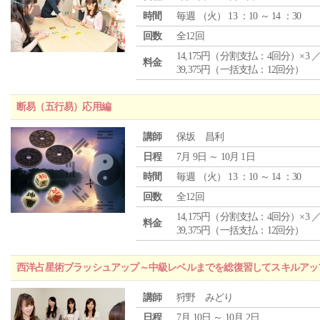
時間
毎週 （
火
） 13 ：10 ～ 14 ：30
回数
全12回
14,175円（分割支払：4回分）×3 
料金
39,375円（一括支払：12回分）
断易（五行易）応用編
講師
保坂 昌利
日程
7月 9日 ～ 10月 1日
時間
毎週 （
火
） 13 ：10 ～ 14 ：30
回数
全12回
14,175円（分割支払：4回分）×3 
料金
39,375円（一括支払：12回分）
西洋占星術ブラッシュアップ～中級レベルまでを総復習してスキルアッ
講師
狩野 みどり
日程
7月 10日 ～ 10月 2日