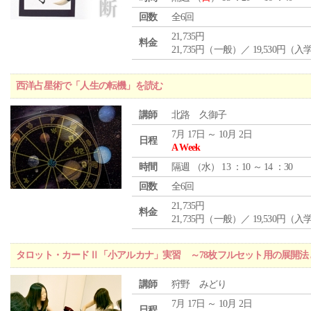
回数
全6回
21,735円
料金
21,735円（一般）／ 19,530円（
西洋占星術で「人生の転機」を読む
講師
北路 久御子
7月 17日 ～ 10月 2日
日程
A Week
時間
隔週 （
水
） 13 ：10 ～ 14 ：30
回数
全6回
21,735円
料金
21,735円（一般）／ 19,530円（
タロット・カードⅡ「小アルカナ」実習 ～78枚フルセット用の展開
講師
狩野 みどり
7月 17日 ～ 10月 2日
日程