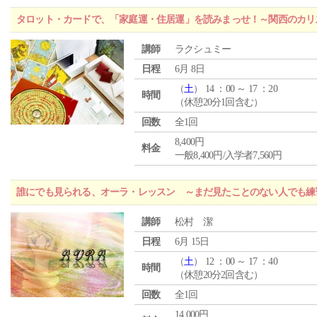
タロット・カードで、「家庭運・住居運」を読みまっせ！～関西のカリ
講師
ラクシュミー
日程
6月 8日
（
土
） 14 ：00 ～ 17 ：20
時間
（休憩20分1回含む）
回数
全1回
8,400円
料金
一般8,400円/入学者7,560円
誰にでも見られる、オーラ・レッスン ～まだ見たことのない人でも練
講師
松村 潔
日程
6月 15日
（
土
） 12 ：00 ～ 17 ：40
時間
（休憩20分2回含む）
回数
全1回
14,000円