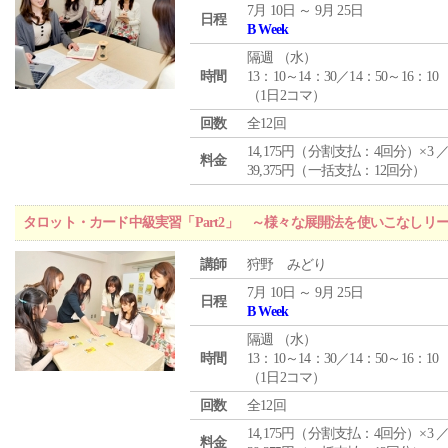
7月 10日 ～ 9月 25日
日程
B Week
隔週 （
水
）
時間
13：10～14：30／14：50～16：10
（1日2コマ）
回数
全12回
14,175円（分割支払：4回分）×3 
料金
39,375円（一括支払：12回分）
タロット・カード中級実習「Part2」 ～様々な展開法を使いこなしリ
講師
狩野 みどり
7月 10日 ～ 9月 25日
日程
B Week
隔週 （
水
）
時間
13：10～14：30／14：50～16：10
（1日2コマ）
回数
全12回
14,175円（分割支払：4回分）×3 
料金