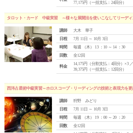
77,175円（一括支払：24回分）
タロット・カード 中級実習 ～様々な展開法を使いこなしてリーディ
講師
大木 華子
日程
7月 11日 ～ 10月 3日
時間
毎週 （
木
） 13 ：10 ～ 14 ：30
回数
全12回
14,175円（分割支払：4回分）×3 
料金
39,375円（一括支払：12回分）
西洋占星術中級実習～ホロスコープ・リーディングの技術と表現力を更
講師
狩野 みどり
日程
7月 11日 ～ 10月 3日
時間
毎週 （
木
） 19 ：00 ～ 20 ：20
回数
全12回