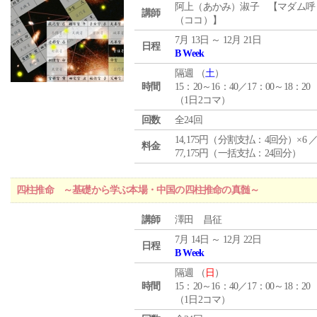
阿上（あかみ）淑子 【マダム呼
講師
（ココ）】
7月 13日 ～ 12月 21日
日程
B Week
隔週 （
土
）
時間
15：20～16：40／17：00～18：20
（1日2コマ）
回数
全24回
14,175円（分割支払：4回分）×6 
料金
77,175円（一括支払：24回分）
四柱推命 ～基礎から学ぶ本場・中国の四柱推命の真髄～
講師
澤田 昌征
7月 14日 ～ 12月 22日
日程
B Week
隔週 （
日
）
時間
15：20～16：40／17：00～18：20
（1日2コマ）