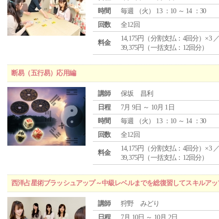
時間
毎週 （
火
） 13 ：10 ～ 14 ：30
回数
全12回
14,175円（分割支払：4回分）×3 
料金
39,375円（一括支払：12回分）
断易（五行易）応用編
講師
保坂 昌利
日程
7月 9日 ～ 10月 1日
時間
毎週 （
火
） 13 ：10 ～ 14 ：30
回数
全12回
14,175円（分割支払：4回分）×3 
料金
39,375円（一括支払：12回分）
西洋占星術ブラッシュアップ～中級レベルまでを総復習してスキルアッ
講師
狩野 みどり
日程
7月 10日 ～ 10月 2日