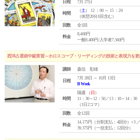
日程
7月 27日
（
土
） 12 ：00 ～ 15 ：20
時間
（休憩20分1回含む）
回数
全1回
8,400円
料金
一般8,400円/入学者7,560円
西洋占星術中級実習～ホロスコープ・リーディングの技術と表現力を更
講師
森信 彰雄
7月 28日 ～ 10月 13日
日程
B Week
隔週 （
日
）
時間
11：30～12：50／13：10～14：30
（1日2コマ）
回数
全12回
14,175円（分割支払：4回分）×3 
料金
39,375円（一括支払：12回分）