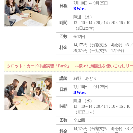
7月 10日 ～ 9月 25日
日程
B Week
隔週 （
水
）
時間
13：10～14：30／14：50～16：10
（1日2コマ）
回数
全12回
14,175円（分割支払：4回分）×3 
料金
39,375円（一括支払：12回分）
タロット・カード中級実習「Part2」 ～様々な展開法を使いこなしリ
講師
狩野 みどり
7月 10日 ～ 9月 25日
日程
B Week
隔週 （
水
）
時間
13：10～14：30／14：50～16：10
（1日2コマ）
回数
全12回
14,175円（分割支払：4回分）×3 
料金