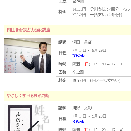
回数
全24回
14,175円（分割支払：4回分）×6 
料金
77,175円（一括支払：24回分）
四柱推命 実占力強化講座
講師
澤田 昌征
7月 14日 ～ 9月 29日
日程
B Week
時間
隔週 （
日
） 13 ：40 ～ 15 ：00
回数
全12回
料金
19,530円（6回／一括支払い）
やさしく学べる姓名判断
講師
川野 文彰
7月 14日 ～ 9月 29日
日程
B Week
時間
隔週 （
日
） 15 ：20 ～ 16 ：40