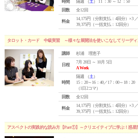
時間
隔週 （
土
） 11 ：30 ～ 12 ：50
回数
全12回
14,175円（分割支払：4回分）×3 
料金
39,375円（一括支払：12回分）
タロット・カード 中級実習 ～様々な展開法を使いこなしてリーディ
講師
杉浦 理恵子
7月 20日 ～ 10月 5日
日程
A Week
隔週 （
土
）
時間
15：20～16：40／17：00～18：20
（1日2コマ）
回数
全12回
14,175円（分割支払：4回分）×3 
料金
39,375円（一括支払：12回分）
アスペクトの実践的な読み方【Part①】～クリエイティブに学ぶ！惑