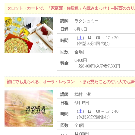
タロット・カードで、「家庭運・住居運」を読みまっせ！～関西のカリ
講師
ラクシュミー
日程
6月 8日
（
土
） 14 ：00 ～ 17 ：20
時間
（休憩20分1回含む）
回数
全1回
8,400円
料金
一般8,400円/入学者7,560円
誰にでも見られる、オーラ・レッスン ～まだ見たことのない人でも練
講師
松村 潔
日程
6月 15日
（
土
） 12 ：00 ～ 17 ：40
時間
（休憩20分2回含む）
回数
全1回
14,000円