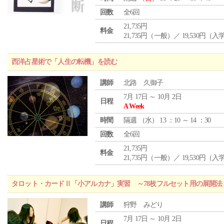
回数
全6回
21,735円
料金
21,735円（一般）／ 19,530円（
西洋占星術で「人生の転機」を読む
講師
北路 久御子
7月 17日 ～ 10月 2日
日程
A Week
時間
隔週 （
水
） 13 ：10 ～ 14 ：30
回数
全6回
21,735円
料金
21,735円（一般）／ 19,530円（
タロット・カードⅡ「小アルカナ」実習 ～78枚フルセット用の展開
講師
狩野 みどり
7月 17日 ～ 10月 2日
日程