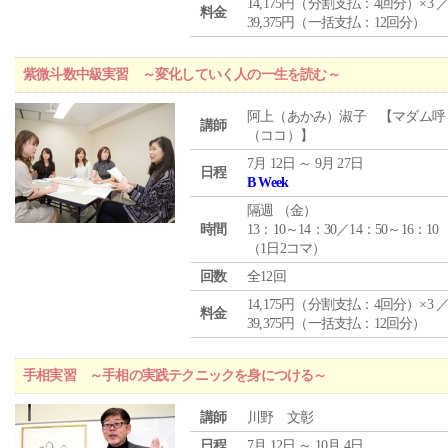
14,175円（分割支払：4回分）×3 
料金
39,375円（一括支払：12回分）
紫微斗数中級実習 ～変化していく人の一生を読む～
阿上（あかみ）淑子 【マダム呼
講師
（ココ）】
7月 12日 ～ 9月 27日
日程
B Week
隔週 （
金
）
時間
13：10～14：30／14：50～16：10
（1日2コマ）
回数
全12回
14,175円（分割支払：4回分）×3 
料金
39,375円（一括支払：12回分）
手相実習 ～手相の実践テクニックを身につける～
講師
川野 文彰
日程
7月 12日 ～ 10月 4日