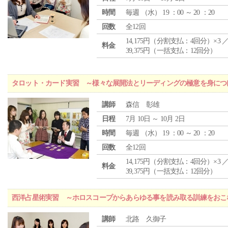
時間
毎週 （
水
） 19 ：00 ～ 20 ：20
回数
全12回
14,175円（分割支払：4回分）×3 
料金
39,375円（一括支払：12回分）
タロット・カード実習 ～様々な展開法とリーディングの極意を身につ
講師
森信 彰雄
日程
7月 10日 ～ 10月 2日
時間
毎週 （
水
） 19 ：00 ～ 20 ：20
回数
全12回
14,175円（分割支払：4回分）×3 
料金
39,375円（一括支払：12回分）
西洋占星術実習 ～ホロスコープからあらゆる事を読み取る訓練をおこ
講師
北路 久御子