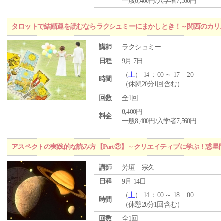
一般8,400円/入学者7,560円
タロットで結婚運を読むならラクシュミーにまかしとき！～関西のカリ
講師
ラクシュミー
日程
9月 7日
（
土
） 14 ：00 ～ 17 ：20
時間
（休憩20分1回含む）
回数
全1回
8,400円
料金
一般8,400円/入学者7,560円
アスペクトの実践的な読み方【Part②】～クリエイティブに学ぶ！惑
講師
芳垣 宗久
日程
9月 14日
（
土
） 14 ：00 ～ 18 ：00
時間
（休憩20分1回含む）
回数
全1回