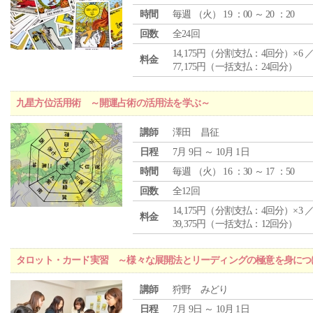
時間
毎週 （
火
） 19 ：00 ～ 20 ：20
回数
全24回
14,175円（分割支払：4回分）×6 
料金
77,175円（一括支払：24回分）
九星方位活用術 ～開運占術の活用法を学ぶ～
講師
澤田 昌征
日程
7月 9日 ～ 10月 1日
時間
毎週 （
火
） 16 ：30 ～ 17 ：50
回数
全12回
14,175円（分割支払：4回分）×3 
料金
39,375円（一括支払：12回分）
タロット・カード実習 ～様々な展開法とリーディングの極意を身につ
講師
狩野 みどり
日程
7月 9日 ～ 10月 1日