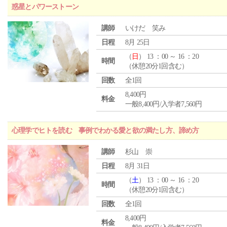
惑星とパワーストーン
講師
いけだ 笑み
日程
8月 25日
（
日
） 13 ：00 ～ 16 ：20
時間
（休憩20分1回含む）
回数
全1回
8,400円
料金
一般8,400円/入学者7,560円
心理学でヒトを読む 事例でわかる愛と欲の満たし方、諦め方
講師
杉山 崇
日程
8月 31日
（
土
） 13 ：00 ～ 16 ：20
時間
（休憩20分1回含む）
回数
全1回
8,400円
料金