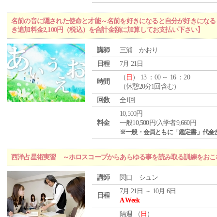
名前の音に隠された使命と才能～名前を好きになると自分が好きになる
き追加料金2,100円（税込）を合計金額に加算してお支払い下さい】
講師
三浦 かおり
日程
7月 21日
（
日
） 13 ：00 ～ 16 ：20
時間
（休憩20分1回含む）
回数
全1回
10,500円
料金
一般10,500円/入学者9,660円
※一般・会員ともに「鑑定書」代金
西洋占星術実習 ～ホロスコープからあらゆる事を読み取る訓練をおこ
講師
関口 シュン
7月 21日 ～ 10月 6日
日程
A Week
隔週 （
日
）