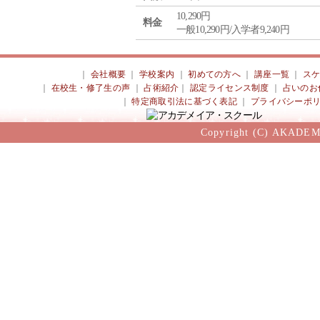
10,290円
料金
一般10,290円/入学者9,240円
｜
会社概要
｜
学校案内
｜
初めての方へ
｜
講座一覧
｜
ス
｜
在校生・修了生の声
｜
占術紹介
｜
認定ライセンス制度
｜
占いのお
｜
特定商取引法に基づく表記
｜
プライバシーポ
Copyright (C) AKADEM