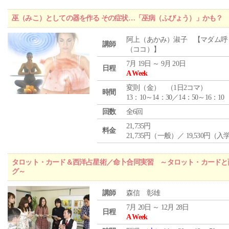
巫（みこ）としての器を作る その症状…「巫病（ふびょう）」かも？
阿上（あかみ）淑子 【マダム呼
講師
（ココ）】
7月 19日 ～ 9月 20日
日程
A Week
変則（金） （1日2コマ）
時間
13：10～14：30／14：50～16：10
回数
全6回
21,735円
料金
21,735円（一般）／ 19,530円（
タロット・カード＆西洋占星術／命卜合同実習 ～タロット・カードと
グ～
講師
森信 彰雄
7月 20日 ～ 12月 28日
日程
A Week