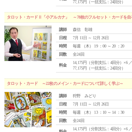
77,175円（一括支払：24回分）
タロット・カードⅡ「小アルカナ」 ～78枚のフルセット・カードを自
講師
森信 彰雄
日程
7月 11日 ～ 12月 26日
時間
毎週 （
木
） 19 ：00 ～ 20 ：20
回数
全24回
14,175円（分割支払：4回分）×6 
料金
77,175円（一括支払：24回分）
タロット・カード ～22枚のメイン・カードについて詳しく学ぶ～
講師
狩野 みどり
日程
7月 11日 ～ 12月 26日
時間
毎週 （
木
） 13 ：10 ～ 14 ：30
回数
全24回
14,175円（分割支払：4回分）×6 
料金