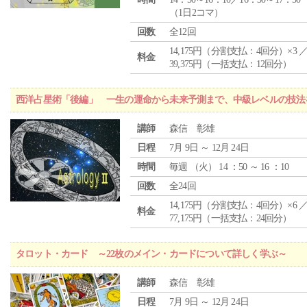
（1日2コマ）
回数
全12回
14,175円（分割支払：4回分）×3 
料金
39,375円（一括支払：12回分）
西洋占星術「後編」 一生の運命から未来予測まで、中級レベルの技法
講師
森信 彰雄
日程
7月 9日 ～ 12月 24日
時間
毎週 （
火
） 14 ：50 ～ 16 ：10
回数
全24回
14,175円（分割支払：4回分）×6 
料金
77,175円（一括支払：24回分）
タロット・カード ～22枚のメイン・カードについて詳しく学ぶ～
講師
森信 彰雄
日程
7月 9日 ～ 12月 24日