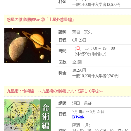
料金
一般14,000円/入学者12,600円
惑星の徹底理解Part②「土星外惑星編」
講師
芳垣 宗久
日程
6月 23日
（
日
） 15 ：00 ～ 19 ：00
時間
（休憩20分1回含む）
回数
全1回
10,290円
料金
一般10,290円/入学者9,240円
九星術：命術編 ～九星術の命術について詳しく学ぶ～
講師
澤田 昌征
7月 8日 ～ 9月 23日
日程
B Week
隔週 （
月
）
時間
14：50～16：10／16：30～17：50