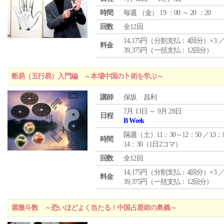
時間
毎週 （
金
） 19 ：00 ～ 20 ：20
回数
全12回
14,175円（分割支払：4回分）×3 
料金
39,375円（一括支払：12回分）
断易（五行易）入門編 ～本場中国の卜術を学ぶ～
講師
保坂 昌利
7月 13日 ～ 9月 28日
日程
B Week
隔週（土）11：30～12：50 ／13：
時間
14：30（1日2コマ）
回数
全12回
14,175円（分割支払：4回分）×3 
料金
39,375円（一括支払：12回分）
紫微斗数 ～恐いほどよく当たる！中国占星術の奥義～