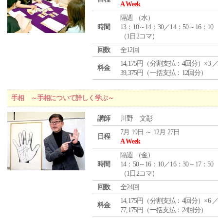
A Week
隔週 （
水
）
時間
13：10～14：30／14：50～16：10
（1日2コマ）
回数
全12回
14,175円（分割支払：4回分）×3 
料金
39,375円（一括支払：12回分）
手相 ～手相について詳しく学ぶ～
講師
川野 文彰
7月 19日 ～ 12月 27日
日程
A Week
隔週 （
金
）
時間
14：50～16：10／16：30～17：50
（1日2コマ）
回数
全24回
14,175円（分割支払：4回分）×6 
料金
77,175円（一括支払：24回分）