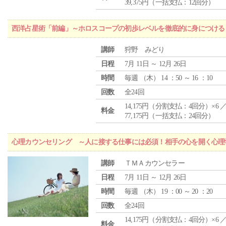
39,375円（一括支払：12回分）
西洋占星術「前編」～ホロスコープの初歩レベルを徹底的に身につける
講師
狩野 みどり
日程
7月 11日 ～ 12月 26日
時間
毎週 （
木
） 14 ：50 ～ 16 ：10
回数
全24回
14,175円（分割支払：4回分）×6 
料金
77,175円（一括支払：24回分）
心理カウンセリング ～人に接する仕事には必須！相手の心を開く心理
講師
ＴＭＡカウンセラー
日程
7月 11日 ～ 12月 26日
時間
毎週 （
木
） 19 ：00 ～ 20 ：20
回数
全24回
14,175円（分割支払：4回分）×6 
料金