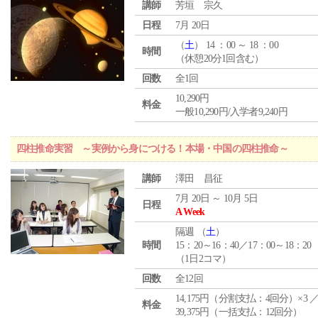
講師
芳垣 宗久
日程
7月 20日
（
土
） 14 ：00 ～ 18 ：00
時間
（休憩20分1回含む）
回数
全1回
10,290円
料金
一般10,290円/入学者9,240円
四柱推命実習 ～実例から身につける！本場・中国の四柱推命～
講師
澤田 昌征
7月 20日 ～ 10月 5日
日程
A Week
隔週 （
土
）
時間
15：20～16：40／17：00～18：20
（1日2コマ）
回数
全12回
14,175円（分割支払：4回分）×3 
料金
39,375円（一括支払：12回分）