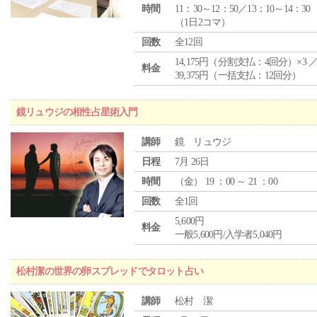
時間
11：30～12：50／13：10～14：30
（1日2コマ）
回数
全12回
14,175円（分割支払：4回分）×3 
料金
39,375円（一括支払：12回分）
鏡リュウジの相性占星術入門
講師
鏡 リュウジ
日程
7月 26日
時間
（
金
） 19 ：00 ～ 21 ：00
回数
全1回
5,600円
料金
一般5,600円/入学者5,040円
松村潔の世界の卵スプレッドでタロット占い
講師
松村 潔