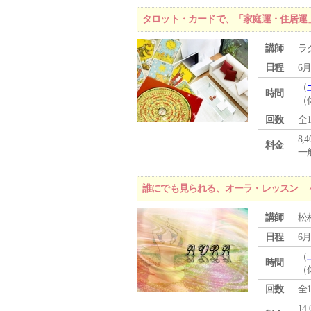
タロット・カードで、「家庭運・住居運
講師
ラ
日程
6月
（
時間
（
回数
全
8,
料金
一般
誰にでも見られる、オーラ・レッスン 
講師
松
日程
6月
（
時間
（
回数
全
14