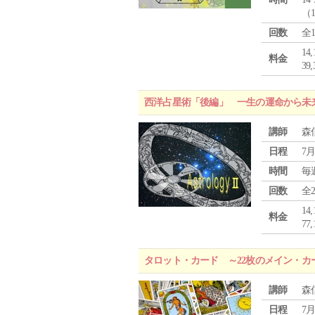
（
回数
全
1
料金
3
西洋占星術「後編」 一生の運命から未
講師
森
日程
7月
時間
毎
回数
全
1
料金
7
タロット・カード ～22枚のメイン・カ
講師
森
日程
7月