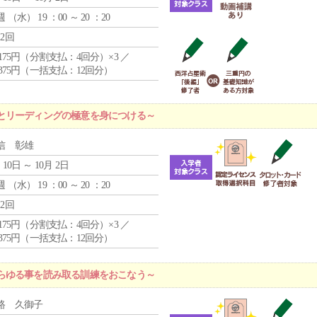
週 （
水
） 19 ：00 ～ 20 ：20
12回
4,175円（分割支払：4回分）×3 ／
9,375円（一括支払：12回分）
とリーディングの極意を身につける～
信 彰雄
 10日 ～ 10月 2日
週 （
水
） 19 ：00 ～ 20 ：20
12回
4,175円（分割支払：4回分）×3 ／
9,375円（一括支払：12回分）
らゆる事を読み取る訓練をおこなう～
路 久御子