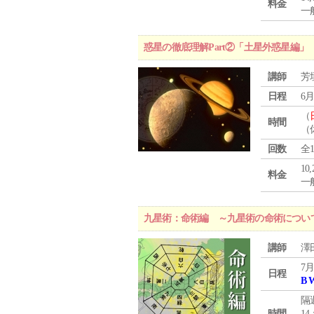
料金
一般
惑星の徹底理解Part②「土星外惑星編」
講師
芳
日程
6月
（
時間
（
回数
全
10
料金
一般
九星術：命術編 ～九星術の命術につい
講師
澤
7月
日程
B 
隔
時間
14