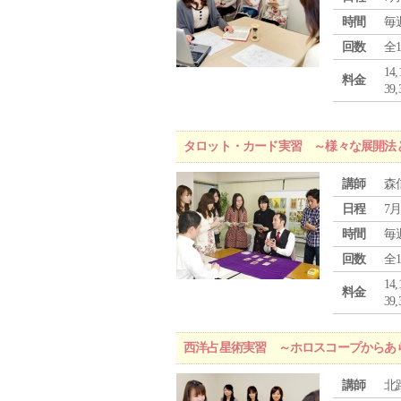
時間
毎
回数
全
1
料金
3
タロット・カード実習 ～様々な展開法
講師
森
日程
7月
時間
毎
回数
全
1
料金
3
西洋占星術実習 ～ホロスコープからあ
講師
北