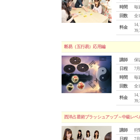
時間
毎
回数
全
1
料金
3
断易（五行易）応用編
講師
保
日程
7月
時間
毎
回数
全
1
料金
3
西洋占星術ブラッシュアップ～中級レベ
講師
狩
日程
7月