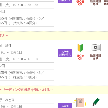
週 （
火
） 19 ：00 ～ 20 ：20
24回
4,175円（分割支払：4回分）×6 ／
7,175円（一括支払：24回分）
学ぶ～
田 昌征
 9日 ～ 10月 1日
週 （
火
） 16 ：30 ～ 17 ：50
12回
4,175円（分割支払：4回分）×3 ／
9,375円（一括支払：12回分）
とリーディングの極意を身につける～
野 みどり
 9日 ～ 10月 1日