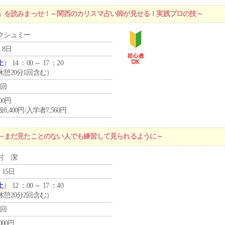
」を読みまっせ！～関西のカリスマ占い師が見せる！実践プロの技～
クシュミー
 8日
土
） 14 ：00 ～ 17 ：20
休憩20分1回含む）
1回
400円
8,400円/入学者7,560円
～まだ見たことのない人でも練習して見られるように～
村 潔
 15日
土
） 12 ：00 ～ 17 ：40
休憩20分2回含む）
1回
,000円