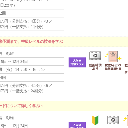
1日2コマ）
12回
4,175円（分割支払：4回分）×3 ／
9,375円（一括支払：12回分）
来予測まで、中級レベルの技法を学ぶ
信 彰雄
 9日 ～ 12月 24日
週 （
火
） 14 ：50 ～ 16 ：10
24回
4,175円（分割支払：4回分）×6 ／
7,175円（一括支払：24回分）
ードについて詳しく学ぶ～
信 彰雄
 9日 ～ 12月 24日