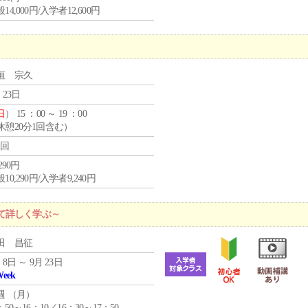
14,000円/入学者12,600円
垣 宗久
 23日
日
） 15 ：00 ～ 19 ：00
休憩20分1回含む）
1回
,290円
10,290円/入学者9,240円
て詳しく学ぶ～
田 昌征
 8日 ～ 9月 23日
Week
週 （
月
）
：50～16：10／16：30～17：50