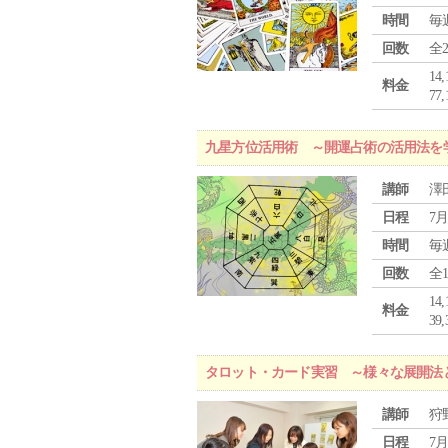
時間
毎
回数
全
1
料金
7
九星方位活用術 ～開運占術の活用法を
講師
澤
日程
7月
時間
毎
回数
全
1
料金
3
タロット・カード実習 ～様々な展開法
講師
狩
日程
7月