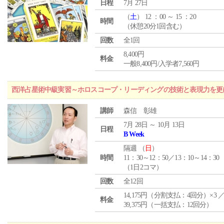
日程
7月 27日
（
土
） 12 ：00 ～ 15 ：20
時間
（休憩20分1回含む）
回数
全1回
8,400円
料金
一般8,400円/入学者7,560円
西洋占星術中級実習～ホロスコープ・リーディングの技術と表現力を更
講師
森信 彰雄
7月 28日 ～ 10月 13日
日程
B Week
隔週 （
日
）
時間
11：30～12：50／13：10～14：30
（1日2コマ）
回数
全12回
14,175円（分割支払：4回分）×3 
料金
39,375円（一括支払：12回分）