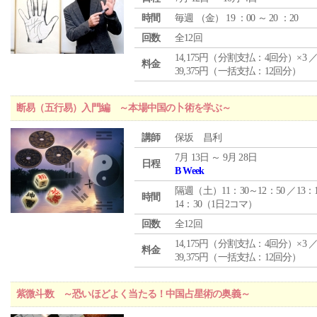
時間
毎週 （
金
） 19 ：00 ～ 20 ：20
回数
全12回
14,175円（分割支払：4回分）×3 
料金
39,375円（一括支払：12回分）
断易（五行易）入門編 ～本場中国の卜術を学ぶ～
講師
保坂 昌利
7月 13日 ～ 9月 28日
日程
B Week
隔週（土）11：30～12：50 ／13：
時間
14：30（1日2コマ）
回数
全12回
14,175円（分割支払：4回分）×3 
料金
39,375円（一括支払：12回分）
紫微斗数 ～恐いほどよく当たる！中国占星術の奥義～