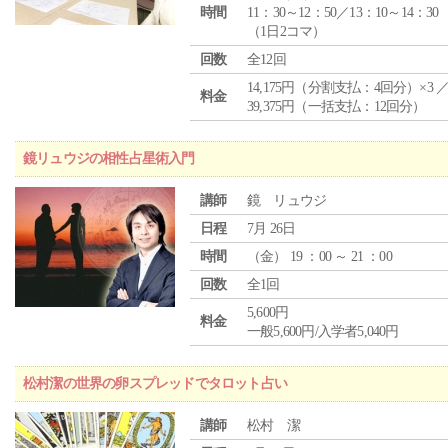
時間
11：30～12：50／13：10～14：30
（1日2コマ）
回数
全12回
14,175円（分割支払：4回分）×3 
料金
39,375円（一括支払：12回分）
鏡リュウジの相性占星術入門
講師
鏡 リュウジ
日程
7月 26日
時間
（
金
） 19 ：00 ～ 21 ：00
回数
全1回
5,600円
料金
一般5,600円/入学者5,040円
松村潔の世界の卵スプレッドでタロット占い
講師
松村 潔