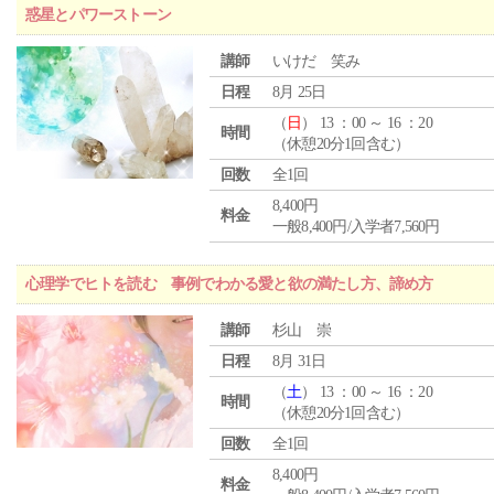
惑星とパワーストーン
講師
いけだ 笑み
日程
8月 25日
（
日
） 13 ：00 ～ 16 ：20
時間
（休憩20分1回含む）
回数
全1回
8,400円
料金
一般8,400円/入学者7,560円
心理学でヒトを読む 事例でわかる愛と欲の満たし方、諦め方
講師
杉山 崇
日程
8月 31日
（
土
） 13 ：00 ～ 16 ：20
時間
（休憩20分1回含む）
回数
全1回
8,400円
料金