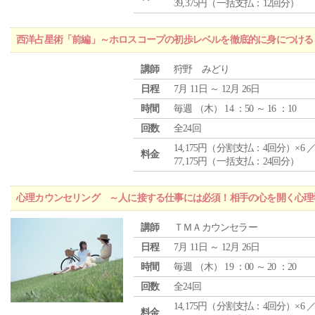
39,375円（一括支払：12回分）
西洋占星術「前編」～ホロスコープの初歩レベルを徹底的に身につける
講師
狩野 みどり
日程
7月 11日 ～ 12月 26日
時間
毎週 （
木
） 14 ：50 ～ 16 ：10
回数
全24回
14,175円（分割支払：4回分）×6 
料金
77,175円（一括支払：24回分）
心理カウンセリング ～人に接する仕事には必須！相手の心を開く心理
講師
ＴＭＡカウンセラー
日程
7月 11日 ～ 12月 26日
時間
毎週 （
木
） 19 ：00 ～ 20 ：20
回数
全24回
14,175円（分割支払：4回分）×6 
料金