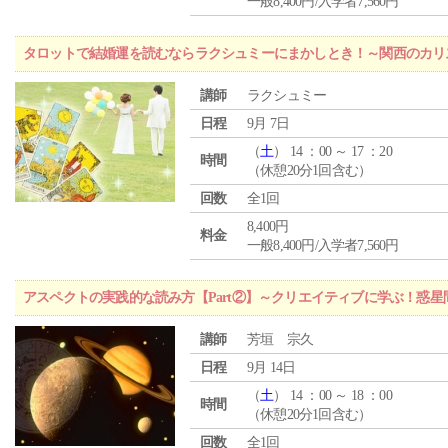
一般8,400円/入学者7,560円
タロットで結婚運を読むならラクシュミーにまかしとき！～関西のカリ
講師
ラクシュミー
日程
9月 7日
（
土
） 14 ：00 ～ 17 ：20
時間
（休憩20分1回含む）
回数
全1回
8,400円
料金
一般8,400円/入学者7,560円
アスペクトの実践的な読み方【Part②】～クリエイティブに学ぶ！惑
講師
芳垣 宗久
日程
9月 14日
（
土
） 14 ：00 ～ 18 ：00
時間
（休憩20分1回含む）
回数
全1回