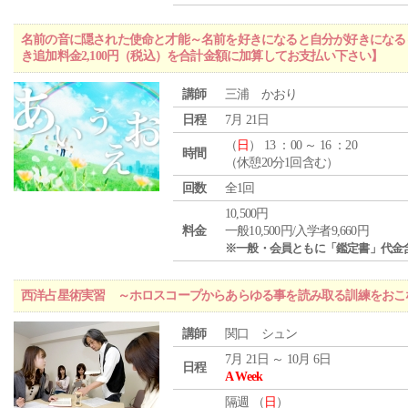
名前の音に隠された使命と才能～名前を好きになると自分が好きになる
き追加料金2,100円（税込）を合計金額に加算してお支払い下さい】
講師
三浦 かおり
日程
7月 21日
（
日
） 13 ：00 ～ 16 ：20
時間
（休憩20分1回含む）
回数
全1回
10,500円
料金
一般10,500円/入学者9,660円
※一般・会員ともに「鑑定書」代金
西洋占星術実習 ～ホロスコープからあらゆる事を読み取る訓練をおこ
講師
関口 シュン
7月 21日 ～ 10月 6日
日程
A Week
隔週 （
日
）