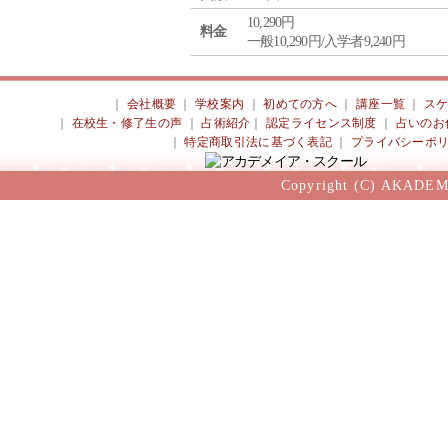
10,290円
料金
一般10,290円/入学者9,240円
｜
会社概要
｜
学校案内
｜
初めての方へ
｜
講座一覧
｜
ス
｜
在校生・修了生の声
｜
占術紹介
｜
認定ライセンス制度
｜
占いのお
｜
特定商取引法に基づく表記
｜
プライバシーポ
Copyright (C) AKADEM