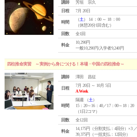
講師
芳垣 宗久
日程
7月 20日
（
土
） 14 ：00 ～ 18 ：00
時間
（休憩20分1回含む）
回数
全1回
10,290円
料金
一般10,290円/入学者9,240円
四柱推命実習 ～実例から身につける！本場・中国の四柱推命～
講師
澤田 昌征
7月 20日 ～ 10月 5日
日程
A Week
隔週 （
土
）
時間
15：20～16：40／17：00～18：20
（1日2コマ）
回数
全12回
14,175円（分割支払：4回分）×3 
料金
39,375円（一括支払：12回分）