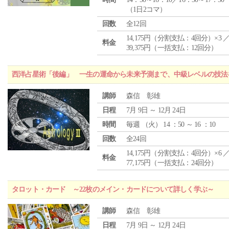
（1日2コマ）
回数
全12回
14,175円（分割支払：4回分）×3 
料金
39,375円（一括支払：12回分）
西洋占星術「後編」 一生の運命から未来予測まで、中級レベルの技法
講師
森信 彰雄
日程
7月 9日 ～ 12月 24日
時間
毎週 （
火
） 14 ：50 ～ 16 ：10
回数
全24回
14,175円（分割支払：4回分）×6 
料金
77,175円（一括支払：24回分）
タロット・カード ～22枚のメイン・カードについて詳しく学ぶ～
講師
森信 彰雄
日程
7月 9日 ～ 12月 24日