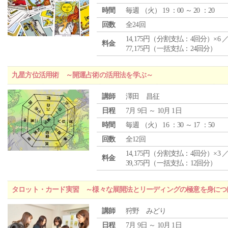
時間
毎週 （
火
） 19 ：00 ～ 20 ：20
回数
全24回
14,175円（分割支払：4回分）×6 
料金
77,175円（一括支払：24回分）
九星方位活用術 ～開運占術の活用法を学ぶ～
講師
澤田 昌征
日程
7月 9日 ～ 10月 1日
時間
毎週 （
火
） 16 ：30 ～ 17 ：50
回数
全12回
14,175円（分割支払：4回分）×3 
料金
39,375円（一括支払：12回分）
タロット・カード実習 ～様々な展開法とリーディングの極意を身につ
講師
狩野 みどり
日程
7月 9日 ～ 10月 1日