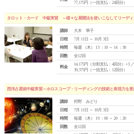
77,175円（一括支払：24回分）
タロット・カード 中級実習 ～様々な展開法を使いこなしてリーディ
講師
大木 華子
日程
7月 11日 ～ 10月 3日
時間
毎週 （
木
） 13 ：10 ～ 14 ：30
回数
全12回
14,175円（分割支払：4回分）×3 
料金
39,375円（一括支払：12回分）
西洋占星術中級実習～ホロスコープ・リーディングの技術と表現力を更
講師
狩野 みどり
日程
7月 11日 ～ 10月 3日
時間
毎週 （
木
） 19 ：00 ～ 20 ：20
回数
全12回