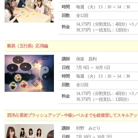
時間
毎週 （
火
） 13 ：10 ～ 14 ：30
回数
全12回
14,175円（分割支払：4回分）×3 
料金
39,375円（一括支払：12回分）
断易（五行易）応用編
講師
保坂 昌利
日程
7月 9日 ～ 10月 1日
時間
毎週 （
火
） 13 ：10 ～ 14 ：30
回数
全12回
14,175円（分割支払：4回分）×3 
料金
39,375円（一括支払：12回分）
西洋占星術ブラッシュアップ～中級レベルまでを総復習してスキルアッ
講師
狩野 みどり
日程
7月 10日 ～ 10月 2日