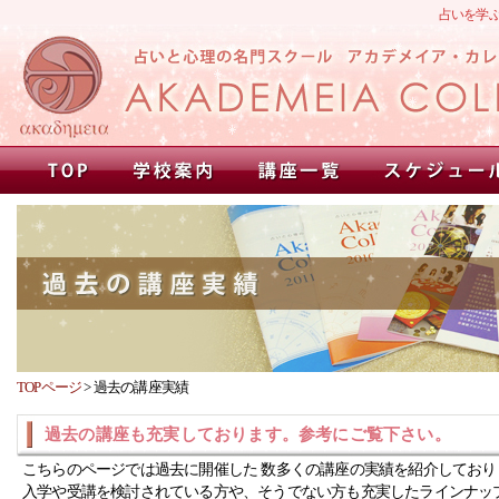
占いを学
TOPページ
>
過去の講座実績
過去の講座も充実しております。参考にご覧下さい。
こちらのページでは過去に開催した 数多くの講座の実績を紹介しており
入学や受講を検討されている方や、そうでない方も充実したラインナッ