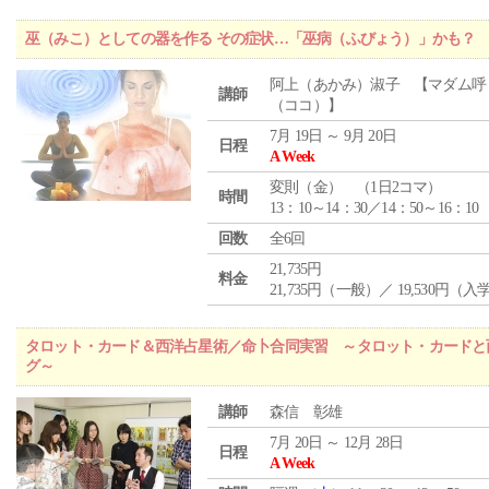
巫（みこ）としての器を作る その症状…「巫病（ふびょう）」かも？
阿上（あかみ）淑子 【マダム呼
講師
（ココ）】
7月 19日 ～ 9月 20日
日程
A Week
変則（金） （1日2コマ）
時間
13：10～14：30／14：50～16：10
回数
全6回
21,735円
料金
21,735円（一般）／ 19,530円（
タロット・カード＆西洋占星術／命卜合同実習 ～タロット・カードと
グ～
講師
森信 彰雄
7月 20日 ～ 12月 28日
日程
A Week