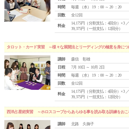
時間
毎週 （
水
） 19 ：00 ～ 20 ：20
回数
全12回
14,175円（分割支払：4回分）×3 
料金
39,375円（一括支払：12回分）
タロット・カード実習 ～様々な展開法とリーディングの極意を身につ
講師
森信 彰雄
日程
7月 10日 ～ 10月 2日
時間
毎週 （
水
） 19 ：00 ～ 20 ：20
回数
全12回
14,175円（分割支払：4回分）×3 
料金
39,375円（一括支払：12回分）
西洋占星術実習 ～ホロスコープからあらゆる事を読み取る訓練をおこ
講師
北路 久御子