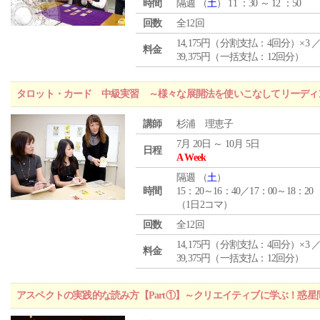
時間
隔週 （
土
） 11 ：30 ～ 12 ：50
回数
全12回
14,175円（分割支払：4回分）×3 
料金
39,375円（一括支払：12回分）
タロット・カード 中級実習 ～様々な展開法を使いこなしてリーディ
講師
杉浦 理恵子
7月 20日 ～ 10月 5日
日程
A Week
隔週 （
土
）
時間
15：20～16：40／17：00～18：20
（1日2コマ）
回数
全12回
14,175円（分割支払：4回分）×3 
料金
39,375円（一括支払：12回分）
アスペクトの実践的な読み方【Part①】～クリエイティブに学ぶ！惑