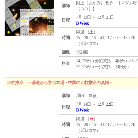
阿上（あかみ）淑子 【マダム呼
講師
（ココ）】
7月 13日 ～ 12月 21日
日程
B Week
隔週 （
土
）
時間
15：20～16：40／17：00～18：20
（1日2コマ）
回数
全24回
14,175円（分割支払：4回分）×6 
料金
77,175円（一括支払：24回分）
四柱推命 ～基礎から学ぶ本場・中国の四柱推命の真髄～
講師
澤田 昌征
7月 14日 ～ 12月 22日
日程
B Week
隔週 （
日
）
時間
15：20～16：40／17：00～18：20
（1日2コマ）