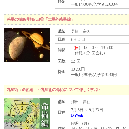
料金
一般14,000円/入学者12,600円
惑星の徹底理解Part②「土星外惑星編」
講師
芳垣 宗久
日程
6月 23日
（
日
） 15 ：00 ～ 19 ：00
時間
（休憩20分1回含む）
回数
全1回
10,290円
料金
一般10,290円/入学者9,240円
九星術：命術編 ～九星術の命術について詳しく学ぶ～
講師
澤田 昌征
7月 8日 ～ 9月 23日
日程
B Week
隔週 （
月
）
時間
14：50～16：10／16：30～17：50