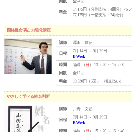
回数
全24回
14,175円（分割支払：4回分）×6 
料金
77,175円（一括支払：24回分）
四柱推命 実占力強化講座
講師
澤田 昌征
7月 14日 ～ 9月 29日
日程
B Week
時間
隔週 （
日
） 13 ：40 ～ 15 ：00
回数
全12回
料金
19,530円（6回／一括支払い）
やさしく学べる姓名判断
講師
川野 文彰
7月 14日 ～ 9月 29日
日程
B Week
時間
隔週 （
日
） 15 ：20 ～ 16 ：40