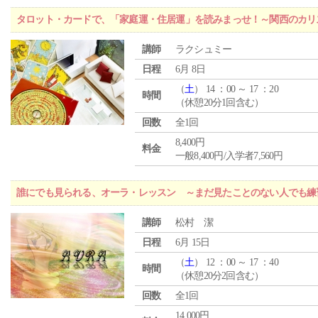
タロット・カードで、「家庭運・住居運」を読みまっせ！～関西のカリ
講師
ラクシュミー
日程
6月 8日
（
土
） 14 ：00 ～ 17 ：20
時間
（休憩20分1回含む）
回数
全1回
8,400円
料金
一般8,400円/入学者7,560円
誰にでも見られる、オーラ・レッスン ～まだ見たことのない人でも練
講師
松村 潔
日程
6月 15日
（
土
） 12 ：00 ～ 17 ：40
時間
（休憩20分2回含む）
回数
全1回
14,000円