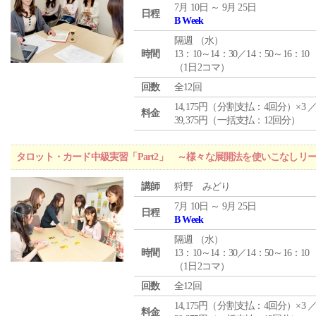
7月 10日 ～ 9月 25日
日程
B Week
隔週 （
水
）
時間
13：10～14：30／14：50～16：10
（1日2コマ）
回数
全12回
14,175円（分割支払：4回分）×3 
料金
39,375円（一括支払：12回分）
タロット・カード中級実習「Part2」 ～様々な展開法を使いこなしリ
講師
狩野 みどり
7月 10日 ～ 9月 25日
日程
B Week
隔週 （
水
）
時間
13：10～14：30／14：50～16：10
（1日2コマ）
回数
全12回
14,175円（分割支払：4回分）×3 
料金