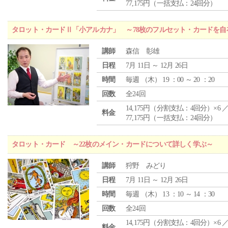
77,175円（一括支払：24回分）
タロット・カードⅡ「小アルカナ」 ～78枚のフルセット・カードを自
講師
森信 彰雄
日程
7月 11日 ～ 12月 26日
時間
毎週 （
木
） 19 ：00 ～ 20 ：20
回数
全24回
14,175円（分割支払：4回分）×6 
料金
77,175円（一括支払：24回分）
タロット・カード ～22枚のメイン・カードについて詳しく学ぶ～
講師
狩野 みどり
日程
7月 11日 ～ 12月 26日
時間
毎週 （
木
） 13 ：10 ～ 14 ：30
回数
全24回
14,175円（分割支払：4回分）×6 
料金