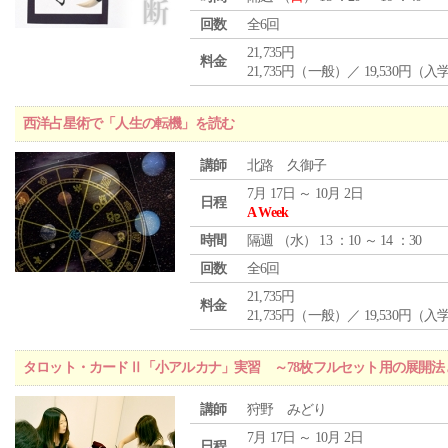
回数
全6回
21,735円
料金
21,735円（一般）／ 19,530円（
西洋占星術で「人生の転機」を読む
講師
北路 久御子
7月 17日 ～ 10月 2日
日程
A Week
時間
隔週 （
水
） 13 ：10 ～ 14 ：30
回数
全6回
21,735円
料金
21,735円（一般）／ 19,530円（
タロット・カードⅡ「小アルカナ」実習 ～78枚フルセット用の展開
講師
狩野 みどり
7月 17日 ～ 10月 2日
日程