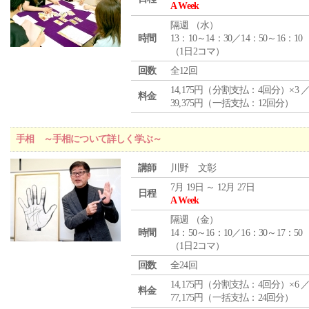
A Week
隔週 （
水
）
時間
13：10～14：30／14：50～16：10
（1日2コマ）
回数
全12回
14,175円（分割支払：4回分）×3 
料金
39,375円（一括支払：12回分）
手相 ～手相について詳しく学ぶ～
講師
川野 文彰
7月 19日 ～ 12月 27日
日程
A Week
隔週 （
金
）
時間
14：50～16：10／16：30～17：50
（1日2コマ）
回数
全24回
14,175円（分割支払：4回分）×6 
料金
77,175円（一括支払：24回分）