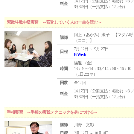
14,175円（分割支払：4回分）×3 
料金
39,375円（一括支払：12回分）
紫微斗数中級実習 ～変化していく人の一生を読む～
阿上（あかみ）淑子 【マダム呼
講師
（ココ）】
7月 12日 ～ 9月 27日
日程
B Week
隔週 （
金
）
時間
13：10～14：30／14：50～16：10
（1日2コマ）
回数
全12回
14,175円（分割支払：4回分）×3 
料金
39,375円（一括支払：12回分）
手相実習 ～手相の実践テクニックを身につける～
講師
川野 文彰
日程
7月 12日 ～ 10月 4日