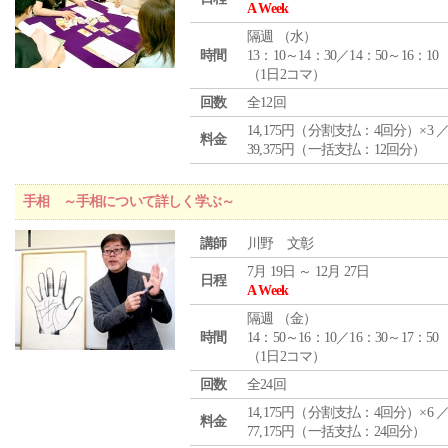
A Week
隔週 （
水
）
時間
13：10～14：30／14：50～16：10
（1日2コマ）
回数
全12回
14,175円（分割支払：4回分）×3 
料金
39,375円（一括支払：12回分）
手相 ～手相について詳しく学ぶ～
講師
川野 文彰
7月 19日 ～ 12月 27日
日程
A Week
隔週 （
金
）
時間
14：50～16：10／16：30～17：50
（1日2コマ）
回数
全24回
14,175円（分割支払：4回分）×6 
料金
77,175円（一括支払：24回分）