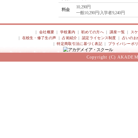
10,290円
料金
一般10,290円/入学者9,240円
｜
会社概要
｜
学校案内
｜
初めての方へ
｜
講座一覧
｜
ス
｜
在校生・修了生の声
｜
占術紹介
｜
認定ライセンス制度
｜
占いのお
｜
特定商取引法に基づく表記
｜
プライバシーポ
Copyright (C) AKADEM