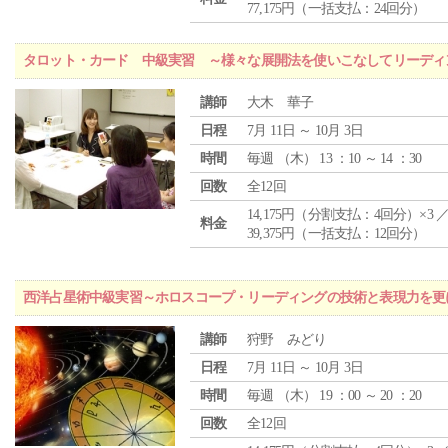
77,175円（一括支払：24回分）
タロット・カード 中級実習 ～様々な展開法を使いこなしてリーディ
講師
大木 華子
日程
7月 11日 ～ 10月 3日
時間
毎週 （
木
） 13 ：10 ～ 14 ：30
回数
全12回
14,175円（分割支払：4回分）×3 
料金
39,375円（一括支払：12回分）
西洋占星術中級実習～ホロスコープ・リーディングの技術と表現力を更
講師
狩野 みどり
日程
7月 11日 ～ 10月 3日
時間
毎週 （
木
） 19 ：00 ～ 20 ：20
回数
全12回