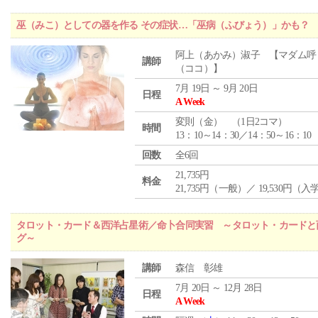
巫（みこ）としての器を作る その症状…「巫病（ふびょう）」かも？
阿上（あかみ）淑子 【マダム呼
講師
（ココ）】
7月 19日 ～ 9月 20日
日程
A Week
変則（金） （1日2コマ）
時間
13：10～14：30／14：50～16：10
回数
全6回
21,735円
料金
21,735円（一般）／ 19,530円（
タロット・カード＆西洋占星術／命卜合同実習 ～タロット・カードと
グ～
講師
森信 彰雄
7月 20日 ～ 12月 28日
日程
A Week