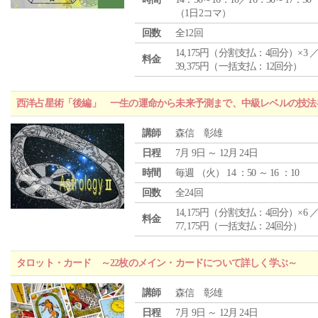
（1日2コマ）
回数
全12回
14,175円（分割支払：4回分）×3 
料金
39,375円（一括支払：12回分）
西洋占星術「後編」 一生の運命から未来予測まで、中級レベルの技法
講師
森信 彰雄
日程
7月 9日 ～ 12月 24日
時間
毎週 （
火
） 14 ：50 ～ 16 ：10
回数
全24回
14,175円（分割支払：4回分）×6 
料金
77,175円（一括支払：24回分）
タロット・カード ～22枚のメイン・カードについて詳しく学ぶ～
講師
森信 彰雄
日程
7月 9日 ～ 12月 24日