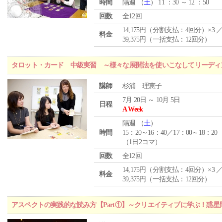
時間
隔週 （
土
） 11 ：30 ～ 12 ：50
回数
全12回
14,175円（分割支払：4回分）×3 
料金
39,375円（一括支払：12回分）
タロット・カード 中級実習 ～様々な展開法を使いこなしてリーディ
講師
杉浦 理恵子
7月 20日 ～ 10月 5日
日程
A Week
隔週 （
土
）
時間
15：20～16：40／17：00～18：20
（1日2コマ）
回数
全12回
14,175円（分割支払：4回分）×3 
料金
39,375円（一括支払：12回分）
アスペクトの実践的な読み方【Part①】～クリエイティブに学ぶ！惑