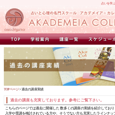
占いを学
TOPページ
>
過去の講座実績
過去の講座も充実しております。参考にご覧下さい。
こちらのページでは過去に開催した 数多くの講座の実績を紹介しており
入学や受講を検討されている方や、そうでない方も充実したラインナッ