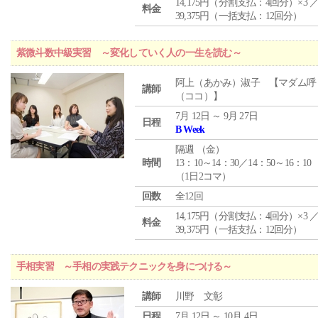
14,175円（分割支払：4回分）×3 
料金
39,375円（一括支払：12回分）
紫微斗数中級実習 ～変化していく人の一生を読む～
阿上（あかみ）淑子 【マダム呼
講師
（ココ）】
7月 12日 ～ 9月 27日
日程
B Week
隔週 （
金
）
時間
13：10～14：30／14：50～16：10
（1日2コマ）
回数
全12回
14,175円（分割支払：4回分）×3 
料金
39,375円（一括支払：12回分）
手相実習 ～手相の実践テクニックを身につける～
講師
川野 文彰
日程
7月 12日 ～ 10月 4日