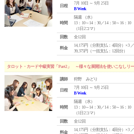
7月 10日 ～ 9月 25日
日程
B Week
隔週 （
水
）
時間
13：10～14：30／14：50～16：10
（1日2コマ）
回数
全12回
14,175円（分割支払：4回分）×3 
料金
39,375円（一括支払：12回分）
タロット・カード中級実習「Part2」 ～様々な展開法を使いこなしリ
講師
狩野 みどり
7月 10日 ～ 9月 25日
日程
B Week
隔週 （
水
）
時間
13：10～14：30／14：50～16：10
（1日2コマ）
回数
全12回
14,175円（分割支払：4回分）×3 
料金