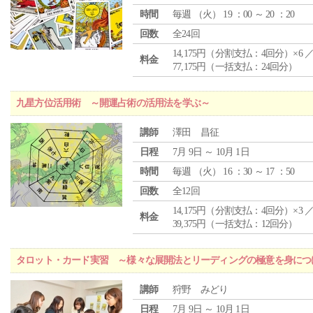
時間
毎週 （
火
） 19 ：00 ～ 20 ：20
回数
全24回
14,175円（分割支払：4回分）×6 
料金
77,175円（一括支払：24回分）
九星方位活用術 ～開運占術の活用法を学ぶ～
講師
澤田 昌征
日程
7月 9日 ～ 10月 1日
時間
毎週 （
火
） 16 ：30 ～ 17 ：50
回数
全12回
14,175円（分割支払：4回分）×3 
料金
39,375円（一括支払：12回分）
タロット・カード実習 ～様々な展開法とリーディングの極意を身につ
講師
狩野 みどり
日程
7月 9日 ～ 10月 1日