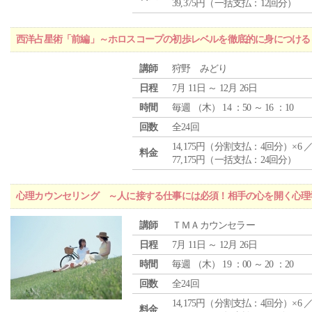
39,375円（一括支払：12回分）
西洋占星術「前編」～ホロスコープの初歩レベルを徹底的に身につける
講師
狩野 みどり
日程
7月 11日 ～ 12月 26日
時間
毎週 （
木
） 14 ：50 ～ 16 ：10
回数
全24回
14,175円（分割支払：4回分）×6 
料金
77,175円（一括支払：24回分）
心理カウンセリング ～人に接する仕事には必須！相手の心を開く心理
講師
ＴＭＡカウンセラー
日程
7月 11日 ～ 12月 26日
時間
毎週 （
木
） 19 ：00 ～ 20 ：20
回数
全24回
14,175円（分割支払：4回分）×6 
料金