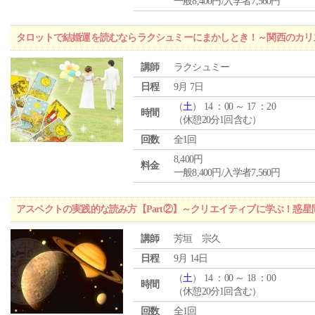
一般8,400円/入学者7,560円
タロットで結婚運を読むならラクシュミーにまかしとき！～関西のカリ
講師
ラクシュミー
日程
9月 7日
（
土
） 14 ：00 ～ 17 ：20
時間
（休憩20分1回含む）
回数
全1回
8,400円
料金
一般8,400円/入学者7,560円
アスペクトの実践的な読み方【Part②】～クリエイティブに学ぶ！惑
講師
芳垣 宗久
日程
9月 14日
（
土
） 14 ：00 ～ 18 ：00
時間
（休憩20分1回含む）
回数
全1回