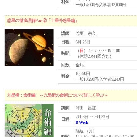
料金
一般14,000円/入学者12,600円
惑星の徹底理解Part②「土星外惑星編」
講師
芳垣 宗久
日程
6月 23日
（
日
） 15 ：00 ～ 19 ：00
時間
（休憩20分1回含む）
回数
全1回
10,290円
料金
一般10,290円/入学者9,240円
九星術：命術編 ～九星術の命術について詳しく学ぶ～
講師
澤田 昌征
7月 8日 ～ 9月 23日
日程
B Week
隔週 （
月
）
時間
14：50～16：10／16：30～17：50