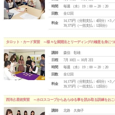
時間
毎週 （
水
） 19 ：00 ～ 20 ：20
回数
全12回
14,175円（分割支払：4回分）×3 
料金
39,375円（一括支払：12回分）
タロット・カード実習 ～様々な展開法とリーディングの極意を身につ
講師
森信 彰雄
日程
7月 10日 ～ 10月 2日
時間
毎週 （
水
） 19 ：00 ～ 20 ：20
回数
全12回
14,175円（分割支払：4回分）×3 
料金
39,375円（一括支払：12回分）
西洋占星術実習 ～ホロスコープからあらゆる事を読み取る訓練をおこ
講師
北路 久御子