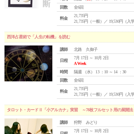
回数
全6回
21,735円
料金
21,735円（一般）／ 19,530円（
西洋占星術で「人生の転機」を読む
講師
北路 久御子
7月 17日 ～ 10月 2日
日程
A Week
時間
隔週 （
水
） 13 ：10 ～ 14 ：30
回数
全6回
21,735円
料金
21,735円（一般）／ 19,530円（
タロット・カードⅡ「小アルカナ」実習 ～78枚フルセット用の展開
講師
狩野 みどり
7月 17日 ～ 10月 2日
日程