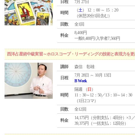
日程
7月 27日
（
土
） 12 ：00 ～ 15 ：20
時間
（休憩20分1回含む）
回数
全1回
8,400円
料金
一般8,400円/入学者7,560円
西洋占星術中級実習～ホロスコープ・リーディングの技術と表現力を更
講師
森信 彰雄
7月 28日 ～ 10月 13日
日程
B Week
隔週 （
日
）
時間
11：30～12：50／13：10～14：30
（1日2コマ）
回数
全12回
14,175円（分割支払：4回分）×3 
料金
39,375円（一括支払：12回分）