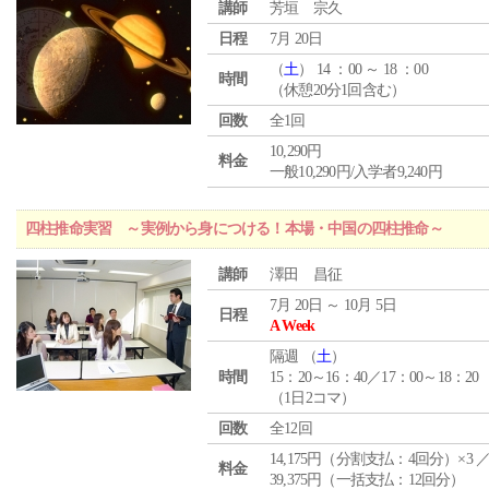
講師
芳垣 宗久
日程
7月 20日
（
土
） 14 ：00 ～ 18 ：00
時間
（休憩20分1回含む）
回数
全1回
10,290円
料金
一般10,290円/入学者9,240円
四柱推命実習 ～実例から身につける！本場・中国の四柱推命～
講師
澤田 昌征
7月 20日 ～ 10月 5日
日程
A Week
隔週 （
土
）
時間
15：20～16：40／17：00～18：20
（1日2コマ）
回数
全12回
14,175円（分割支払：4回分）×3 
料金
39,375円（一括支払：12回分）