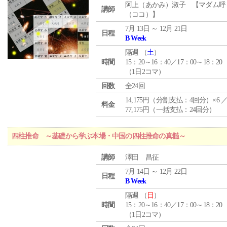
阿上（あかみ）淑子 【マダム呼
講師
（ココ）】
7月 13日 ～ 12月 21日
日程
B Week
隔週 （
土
）
時間
15：20～16：40／17：00～18：20
（1日2コマ）
回数
全24回
14,175円（分割支払：4回分）×6 
料金
77,175円（一括支払：24回分）
四柱推命 ～基礎から学ぶ本場・中国の四柱推命の真髄～
講師
澤田 昌征
7月 14日 ～ 12月 22日
日程
B Week
隔週 （
日
）
時間
15：20～16：40／17：00～18：20
（1日2コマ）