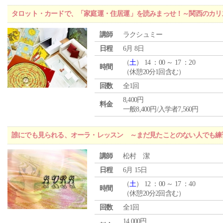
タロット・カードで、「家庭運・住居運」を読みまっせ！～関西のカリ
講師
ラクシュミー
日程
6月 8日
（
土
） 14 ：00 ～ 17 ：20
時間
（休憩20分1回含む）
回数
全1回
8,400円
料金
一般8,400円/入学者7,560円
誰にでも見られる、オーラ・レッスン ～まだ見たことのない人でも練
講師
松村 潔
日程
6月 15日
（
土
） 12 ：00 ～ 17 ：40
時間
（休憩20分2回含む）
回数
全1回
14,000円