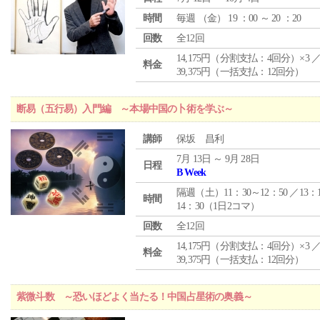
時間
毎週 （
金
） 19 ：00 ～ 20 ：20
回数
全12回
14,175円（分割支払：4回分）×3 
料金
39,375円（一括支払：12回分）
断易（五行易）入門編 ～本場中国の卜術を学ぶ～
講師
保坂 昌利
7月 13日 ～ 9月 28日
日程
B Week
隔週（土）11：30～12：50 ／13：
時間
14：30（1日2コマ）
回数
全12回
14,175円（分割支払：4回分）×3 
料金
39,375円（一括支払：12回分）
紫微斗数 ～恐いほどよく当たる！中国占星術の奥義～