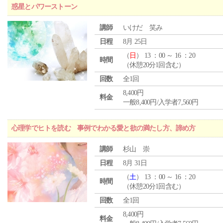
惑星とパワーストーン
講師
いけだ 笑み
日程
8月 25日
（
日
） 13 ：00 ～ 16 ：20
時間
（休憩20分1回含む）
回数
全1回
8,400円
料金
一般8,400円/入学者7,560円
心理学でヒトを読む 事例でわかる愛と欲の満たし方、諦め方
講師
杉山 崇
日程
8月 31日
（
土
） 13 ：00 ～ 16 ：20
時間
（休憩20分1回含む）
回数
全1回
8,400円
料金