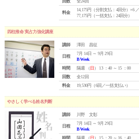
回数
全24回
14,175円（分割支払：4回分）×6 
料金
77,175円（一括支払：24回分）
四柱推命 実占力強化講座
講師
澤田 昌征
7月 14日 ～ 9月 29日
日程
B Week
時間
隔週 （
日
） 13 ：40 ～ 15 ：00
回数
全12回
料金
19,530円（6回／一括支払い）
やさしく学べる姓名判断
講師
川野 文彰
7月 14日 ～ 9月 29日
日程
B Week
時間
隔週 （
日
） 15 ：20 ～ 16 ：40