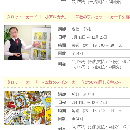
77,175円（一括支払：24回分）
タロット・カードⅡ「小アルカナ」 ～78枚のフルセット・カードを自
講師
森信 彰雄
日程
7月 11日 ～ 12月 26日
時間
毎週 （
木
） 19 ：00 ～ 20 ：20
回数
全24回
14,175円（分割支払：4回分）×6 
料金
77,175円（一括支払：24回分）
タロット・カード ～22枚のメイン・カードについて詳しく学ぶ～
講師
狩野 みどり
日程
7月 11日 ～ 12月 26日
時間
毎週 （
木
） 13 ：10 ～ 14 ：30
回数
全24回
14,175円（分割支払：4回分）×6 
料金