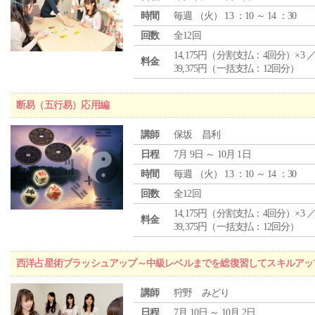
時間
毎週 （
火
） 13 ：10 ～ 14 ：30
回数
全12回
14,175円（分割支払：4回分）×3 
料金
39,375円（一括支払：12回分）
断易（五行易）応用編
講師
保坂 昌利
日程
7月 9日 ～ 10月 1日
時間
毎週 （
火
） 13 ：10 ～ 14 ：30
回数
全12回
14,175円（分割支払：4回分）×3 
料金
39,375円（一括支払：12回分）
西洋占星術ブラッシュアップ～中級レベルまでを総復習してスキルアッ
講師
狩野 みどり
日程
7月 10日 ～ 10月 2日