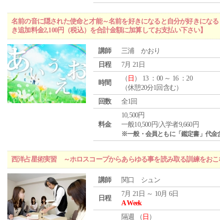
名前の音に隠された使命と才能～名前を好きになると自分が好きになる
き追加料金2,100円（税込）を合計金額に加算してお支払い下さい】
講師
三浦 かおり
日程
7月 21日
（
日
） 13 ：00 ～ 16 ：20
時間
（休憩20分1回含む）
回数
全1回
10,500円
料金
一般10,500円/入学者9,660円
※一般・会員ともに「鑑定書」代金
西洋占星術実習 ～ホロスコープからあらゆる事を読み取る訓練をおこ
講師
関口 シュン
7月 21日 ～ 10月 6日
日程
A Week
隔週 （
日
）