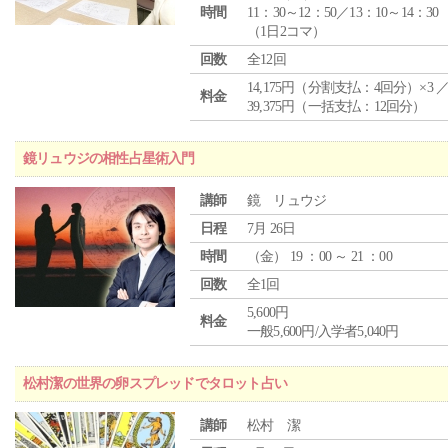
時間
11：30～12：50／13：10～14：30
（1日2コマ）
回数
全12回
14,175円（分割支払：4回分）×3 
料金
39,375円（一括支払：12回分）
鏡リュウジの相性占星術入門
講師
鏡 リュウジ
日程
7月 26日
時間
（
金
） 19 ：00 ～ 21 ：00
回数
全1回
5,600円
料金
一般5,600円/入学者5,040円
松村潔の世界の卵スプレッドでタロット占い
講師
松村 潔