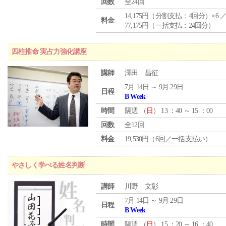
回数
全24回
14,175円（分割支払：4回分）×6 
料金
77,175円（一括支払：24回分）
四柱推命 実占力強化講座
講師
澤田 昌征
7月 14日 ～ 9月 29日
日程
B Week
時間
隔週 （
日
） 13 ：40 ～ 15 ：00
回数
全12回
料金
19,530円（6回／一括支払い）
やさしく学べる姓名判断
講師
川野 文彰
7月 14日 ～ 9月 29日
日程
B Week
時間
隔週 （
日
） 15 ：20 ～ 16 ：40