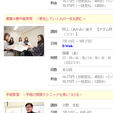
14,175円（分割支払：4回分）×3 
料金
39,375円（一括支払：12回分）
紫微斗数中級実習 ～変化していく人の一生を読む～
阿上（あかみ）淑子 【マダム呼
講師
（ココ）】
7月 12日 ～ 9月 27日
日程
B Week
隔週 （
金
）
時間
13：10～14：30／14：50～16：10
（1日2コマ）
回数
全12回
14,175円（分割支払：4回分）×3 
料金
39,375円（一括支払：12回分）
手相実習 ～手相の実践テクニックを身につける～
講師
川野 文彰
日程
7月 12日 ～ 10月 4日