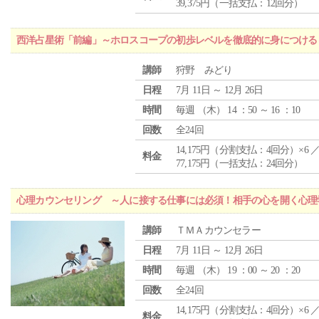
39,375円（一括支払：12回分）
西洋占星術「前編」～ホロスコープの初歩レベルを徹底的に身につける
講師
狩野 みどり
日程
7月 11日 ～ 12月 26日
時間
毎週 （
木
） 14 ：50 ～ 16 ：10
回数
全24回
14,175円（分割支払：4回分）×6 
料金
77,175円（一括支払：24回分）
心理カウンセリング ～人に接する仕事には必須！相手の心を開く心理
講師
ＴＭＡカウンセラー
日程
7月 11日 ～ 12月 26日
時間
毎週 （
木
） 19 ：00 ～ 20 ：20
回数
全24回
14,175円（分割支払：4回分）×6 
料金