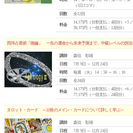
（1日2コマ）
回数
全12回
14,175円（分割支払：4回分）×3 
料金
39,375円（一括支払：12回分）
西洋占星術「後編」 一生の運命から未来予測まで、中級レベルの技法
講師
森信 彰雄
日程
7月 9日 ～ 12月 24日
時間
毎週 （
火
） 14 ：50 ～ 16 ：10
回数
全24回
14,175円（分割支払：4回分）×6 
料金
77,175円（一括支払：24回分）
タロット・カード ～22枚のメイン・カードについて詳しく学ぶ～
講師
森信 彰雄
日程
7月 9日 ～ 12月 24日