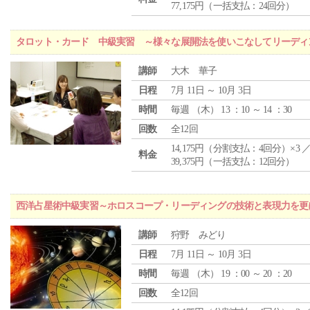
77,175円（一括支払：24回分）
タロット・カード 中級実習 ～様々な展開法を使いこなしてリーディ
講師
大木 華子
日程
7月 11日 ～ 10月 3日
時間
毎週 （
木
） 13 ：10 ～ 14 ：30
回数
全12回
14,175円（分割支払：4回分）×3 
料金
39,375円（一括支払：12回分）
西洋占星術中級実習～ホロスコープ・リーディングの技術と表現力を更
講師
狩野 みどり
日程
7月 11日 ～ 10月 3日
時間
毎週 （
木
） 19 ：00 ～ 20 ：20
回数
全12回