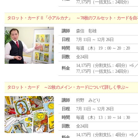
77,175円（一括支払：24回分）
タロット・カードⅡ「小アルカナ」 ～78枚のフルセット・カードを自
講師
森信 彰雄
日程
7月 11日 ～ 12月 26日
時間
毎週 （
木
） 19 ：00 ～ 20 ：20
回数
全24回
14,175円（分割支払：4回分）×6 
料金
77,175円（一括支払：24回分）
タロット・カード ～22枚のメイン・カードについて詳しく学ぶ～
講師
狩野 みどり
日程
7月 11日 ～ 12月 26日
時間
毎週 （
木
） 13 ：10 ～ 14 ：30
回数
全24回
14,175円（分割支払：4回分）×6 
料金