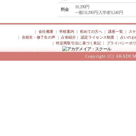
10,290円
料金
一般10,290円/入学者9,240円
｜
会社概要
｜
学校案内
｜
初めての方へ
｜
講座一覧
｜
ス
｜
在校生・修了生の声
｜
占術紹介
｜
認定ライセンス制度
｜
占いのお
｜
特定商取引法に基づく表記
｜
プライバシーポ
Copyright (C) AKADEM