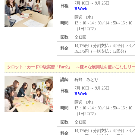
7月 10日 ～ 9月 25日
日程
B Week
隔週 （
水
）
時間
13：10～14：30／14：50～16：10
（1日2コマ）
回数
全12回
14,175円（分割支払：4回分）×3 
料金
39,375円（一括支払：12回分）
タロット・カード中級実習「Part2」 ～様々な展開法を使いこなしリ
講師
狩野 みどり
7月 10日 ～ 9月 25日
日程
B Week
隔週 （
水
）
時間
13：10～14：30／14：50～16：10
（1日2コマ）
回数
全12回
14,175円（分割支払：4回分）×3 
料金