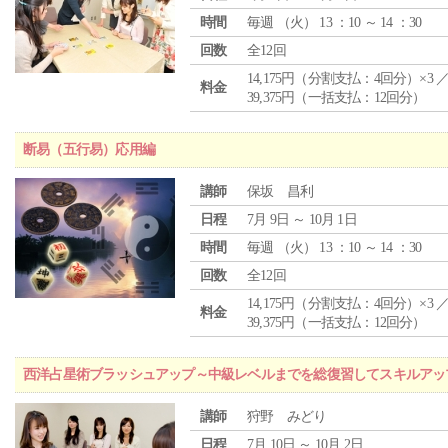
時間
毎週 （
火
） 13 ：10 ～ 14 ：30
回数
全12回
14,175円（分割支払：4回分）×3 
料金
39,375円（一括支払：12回分）
断易（五行易）応用編
講師
保坂 昌利
日程
7月 9日 ～ 10月 1日
時間
毎週 （
火
） 13 ：10 ～ 14 ：30
回数
全12回
14,175円（分割支払：4回分）×3 
料金
39,375円（一括支払：12回分）
西洋占星術ブラッシュアップ～中級レベルまでを総復習してスキルアッ
講師
狩野 みどり
日程
7月 10日 ～ 10月 2日