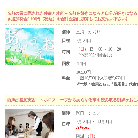
名前の音に隠された使命と才能～名前を好きになると自分が好きになる
き追加料金2,100円（税込）を合計金額に加算してお支払い下さい】
講師
三浦 かおり
日程
7月 21日
（
日
） 13 ：00 ～ 16 ：20
時間
（休憩20分1回含む）
回数
全1回
10,500円
料金
一般10,500円/入学者9,660円
※一般・会員ともに「鑑定書」代金
西洋占星術実習 ～ホロスコープからあらゆる事を読み取る訓練をおこ
講師
関口 シュン
7月 21日 ～ 10月 6日
日程
A Week
隔週 （
日
）