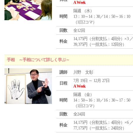
A Week
隔週 （
水
）
時間
13：10～14：30／14：50～16：10
（1日2コマ）
回数
全12回
14,175円（分割支払：4回分）×3 
料金
39,375円（一括支払：12回分）
手相 ～手相について詳しく学ぶ～
講師
川野 文彰
7月 19日 ～ 12月 27日
日程
A Week
隔週 （
金
）
時間
14：50～16：10／16：30～17：50
（1日2コマ）
回数
全24回
14,175円（分割支払：4回分）×6 
料金
77,175円（一括支払：24回分）