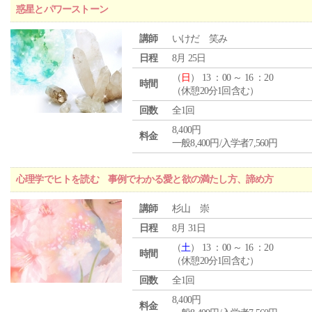
惑星とパワーストーン
講師
いけだ 笑み
日程
8月 25日
（
日
） 13 ：00 ～ 16 ：20
時間
（休憩20分1回含む）
回数
全1回
8,400円
料金
一般8,400円/入学者7,560円
心理学でヒトを読む 事例でわかる愛と欲の満たし方、諦め方
講師
杉山 崇
日程
8月 31日
（
土
） 13 ：00 ～ 16 ：20
時間
（休憩20分1回含む）
回数
全1回
8,400円
料金