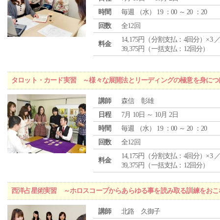
時間
毎週 （
水
） 19 ：00 ～ 20 ：20
回数
全12回
14,175円（分割支払：4回分）×3 
料金
39,375円（一括支払：12回分）
タロット・カード実習 ～様々な展開法とリーディングの極意を身につ
講師
森信 彰雄
日程
7月 10日 ～ 10月 2日
時間
毎週 （
水
） 19 ：00 ～ 20 ：20
回数
全12回
14,175円（分割支払：4回分）×3 
料金
39,375円（一括支払：12回分）
西洋占星術実習 ～ホロスコープからあらゆる事を読み取る訓練をおこ
講師
北路 久御子