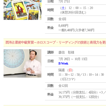
日程
7月 27日
（
土
） 12 ：00 ～ 15 ：20
時間
（休憩20分1回含む）
回数
全1回
8,400円
料金
一般8,400円/入学者7,560円
西洋占星術中級実習～ホロスコープ・リーディングの技術と表現力を更
講師
森信 彰雄
7月 28日 ～ 10月 13日
日程
B Week
隔週 （
日
）
時間
11：30～12：50／13：10～14：30
（1日2コマ）
回数
全12回
14,175円（分割支払：4回分）×3 
料金
39,375円（一括支払：12回分）