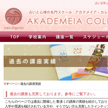
占いを学
TOPページ
>
過去の講座実績
過去の講座も充実しております。参考にご覧下さい。
こちらのページでは過去に開催した 数多くの講座の実績を紹介しており
入学や受講を検討されている方や、そうでない方も充実したラインナッ