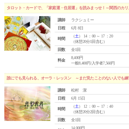
タロット・カードで、「家庭運・住居運」を読みまっせ！～関西のカリ
講師
ラクシュミー
日程
6月 8日
（
土
） 14 ：00 ～ 17 ：20
時間
（休憩20分1回含む）
回数
全1回
8,400円
料金
一般8,400円/入学者7,560円
誰にでも見られる、オーラ・レッスン ～まだ見たことのない人でも練
講師
松村 潔
日程
6月 15日
（
土
） 12 ：00 ～ 17 ：40
時間
（休憩20分2回含む）
回数
全1回
14,000円