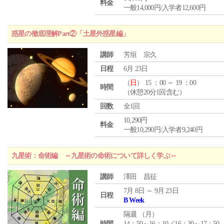
料金
一般14,000円/入学者12,600円
惑星の徹底理解Part②「土星外惑星編」
講師
芳垣 宗久
日程
6月 23日
（
日
） 15 ：00 ～ 19 ：00
時間
（休憩20分1回含む）
回数
全1回
10,290円
料金
一般10,290円/入学者9,240円
九星術：命術編 ～九星術の命術について詳しく学ぶ～
講師
澤田 昌征
7月 8日 ～ 9月 23日
日程
B Week
隔週 （
月
）
時間
14：50～16：10／16：30～17：50