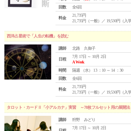
回数
全6回
21,735円
料金
21,735円（一般）／ 19,530円（
西洋占星術で「人生の転機」を読む
講師
北路 久御子
7月 17日 ～ 10月 2日
日程
A Week
時間
隔週 （
水
） 13 ：10 ～ 14 ：30
回数
全6回
21,735円
料金
21,735円（一般）／ 19,530円（
タロット・カードⅡ「小アルカナ」実習 ～78枚フルセット用の展開
講師
狩野 みどり
7月 17日 ～ 10月 2日
日程