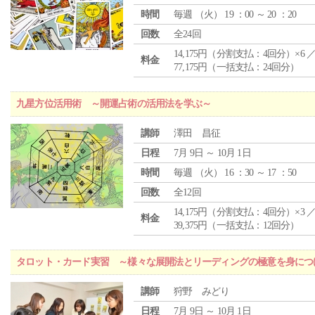
時間
毎週 （
火
） 19 ：00 ～ 20 ：20
回数
全24回
14,175円（分割支払：4回分）×6 
料金
77,175円（一括支払：24回分）
九星方位活用術 ～開運占術の活用法を学ぶ～
講師
澤田 昌征
日程
7月 9日 ～ 10月 1日
時間
毎週 （
火
） 16 ：30 ～ 17 ：50
回数
全12回
14,175円（分割支払：4回分）×3 
料金
39,375円（一括支払：12回分）
タロット・カード実習 ～様々な展開法とリーディングの極意を身につ
講師
狩野 みどり
日程
7月 9日 ～ 10月 1日