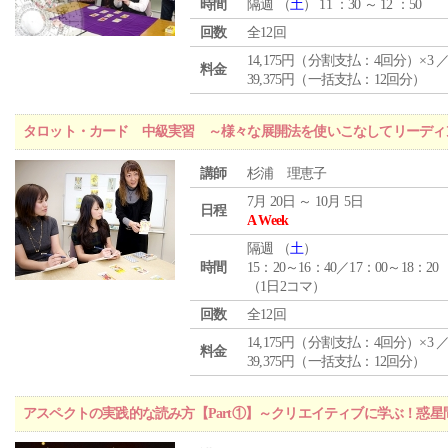
時間
隔週 （
土
） 11 ：30 ～ 12 ：50
回数
全12回
14,175円（分割支払：4回分）×3 
料金
39,375円（一括支払：12回分）
タロット・カード 中級実習 ～様々な展開法を使いこなしてリーディ
講師
杉浦 理恵子
7月 20日 ～ 10月 5日
日程
A Week
隔週 （
土
）
時間
15：20～16：40／17：00～18：20
（1日2コマ）
回数
全12回
14,175円（分割支払：4回分）×3 
料金
39,375円（一括支払：12回分）
アスペクトの実践的な読み方【Part①】～クリエイティブに学ぶ！惑