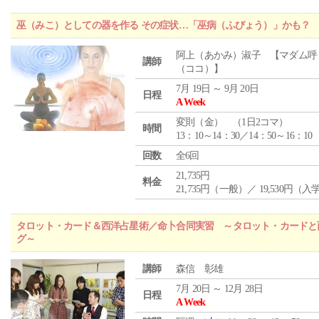
巫（みこ）としての器を作る その症状…「巫病（ふびょう）」かも？
阿上（あかみ）淑子 【マダム呼
講師
（ココ）】
7月 19日 ～ 9月 20日
日程
A Week
変則（金） （1日2コマ）
時間
13：10～14：30／14：50～16：10
回数
全6回
21,735円
料金
21,735円（一般）／ 19,530円（
タロット・カード＆西洋占星術／命卜合同実習 ～タロット・カードと
グ～
講師
森信 彰雄
7月 20日 ～ 12月 28日
日程
A Week