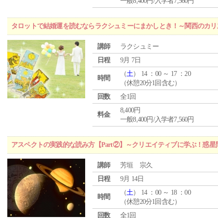
一般8,400円/入学者7,560円
タロットで結婚運を読むならラクシュミーにまかしとき！～関西のカリ
講師
ラクシュミー
日程
9月 7日
（
土
） 14 ：00 ～ 17 ：20
時間
（休憩20分1回含む）
回数
全1回
8,400円
料金
一般8,400円/入学者7,560円
アスペクトの実践的な読み方【Part②】～クリエイティブに学ぶ！惑
講師
芳垣 宗久
日程
9月 14日
（
土
） 14 ：00 ～ 18 ：00
時間
（休憩20分1回含む）
回数
全1回