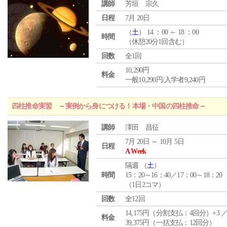
講師
芳垣 宗久
日程
7月 20日
（
土
） 14 ：00 ～ 18 ：00
時間
（休憩20分1回含む）
回数
全1回
10,290円
料金
一般10,290円/入学者9,240円
四柱推命実習 ～実例から身につける！本場・中国の四柱推命～
講師
澤田 昌征
7月 20日 ～ 10月 5日
日程
A Week
隔週 （
土
）
時間
15：20～16：40／17：00～18：20
（1日2コマ）
回数
全12回
14,175円（分割支払：4回分）×3 
料金
39,375円（一括支払：12回分）