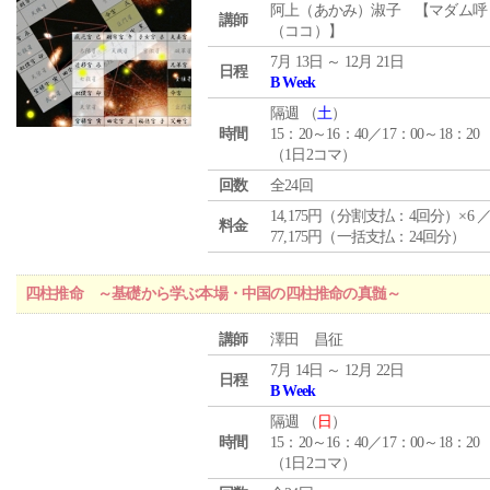
阿上（あかみ）淑子 【マダム呼
講師
（ココ）】
7月 13日 ～ 12月 21日
日程
B Week
隔週 （
土
）
時間
15：20～16：40／17：00～18：20
（1日2コマ）
回数
全24回
14,175円（分割支払：4回分）×6 
料金
77,175円（一括支払：24回分）
四柱推命 ～基礎から学ぶ本場・中国の四柱推命の真髄～
講師
澤田 昌征
7月 14日 ～ 12月 22日
日程
B Week
隔週 （
日
）
時間
15：20～16：40／17：00～18：20
（1日2コマ）