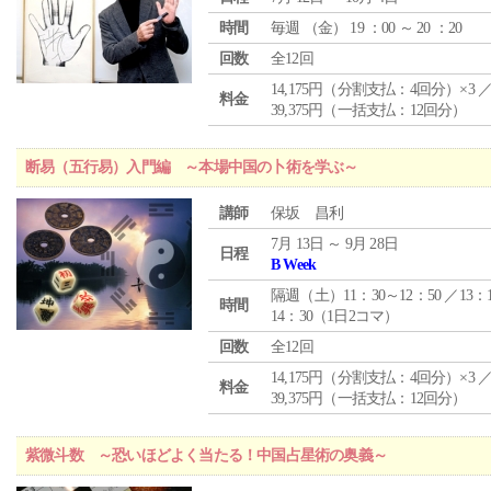
時間
毎週 （
金
） 19 ：00 ～ 20 ：20
回数
全12回
14,175円（分割支払：4回分）×3 
料金
39,375円（一括支払：12回分）
断易（五行易）入門編 ～本場中国の卜術を学ぶ～
講師
保坂 昌利
7月 13日 ～ 9月 28日
日程
B Week
隔週（土）11：30～12：50 ／13：
時間
14：30（1日2コマ）
回数
全12回
14,175円（分割支払：4回分）×3 
料金
39,375円（一括支払：12回分）
紫微斗数 ～恐いほどよく当たる！中国占星術の奥義～