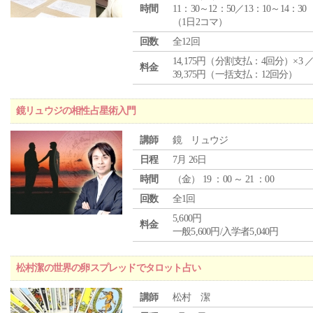
時間
11：30～12：50／13：10～14：30
（1日2コマ）
回数
全12回
14,175円（分割支払：4回分）×3 
料金
39,375円（一括支払：12回分）
鏡リュウジの相性占星術入門
講師
鏡 リュウジ
日程
7月 26日
時間
（
金
） 19 ：00 ～ 21 ：00
回数
全1回
5,600円
料金
一般5,600円/入学者5,040円
松村潔の世界の卵スプレッドでタロット占い
講師
松村 潔