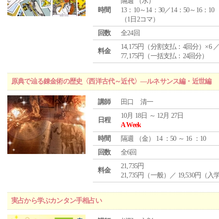
隔週 （
水
）
時間
13：10～14：30／14：50～16：10
（1日2コマ）
回数
全24回
14,175円（分割支払：4回分）×6 
料金
77,175円（一括支払：24回分）
原典で辿る錬金術の歴史〈西洋古代～近代〉―ルネサンス編・近世編
講師
田口 清一
10月 18日 ～ 12月 27日
日程
A Week
時間
隔週 （
金
） 14 ：50 ～ 16 ：10
回数
全6回
21,735円
料金
21,735円（一般）／ 19,530円（
実占から学ぶカンタン手相占い