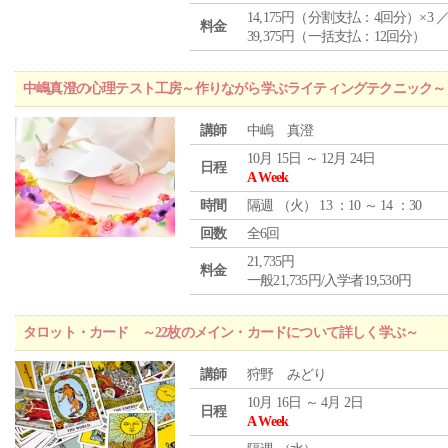
14,175円（分割支払：4回分）×3 
料金
39,375円（一括支払：12回分）
中嶋真澄の心理テスト工房～作りながら学ぶライティングテクニック～
講師
中嶋 真澄
10月 15日 ～ 12月 24日
日程
A Week
時間
隔週 （
火
） 13 ：10 ～ 14 ：30
回数
全6回
21,735円
料金
一般21,735円/入学者19,530円
タロット・カード ～22枚のメイン・カードについて詳しく学ぶ～
講師
狩野 みどり
10月 16日 ～ 4月 2日
日程
A Week