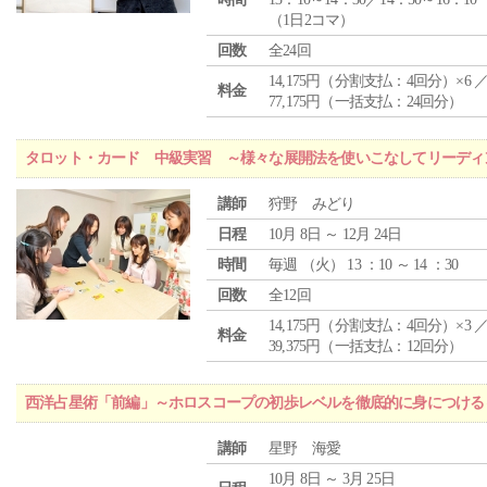
（1日2コマ）
回数
全24回
14,175円（分割支払：4回分）×6 
料金
77,175円（一括支払：24回分）
タロット・カード 中級実習 ～様々な展開法を使いこなしてリーディ
講師
狩野 みどり
日程
10月 8日 ～ 12月 24日
時間
毎週 （
火
） 13 ：10 ～ 14 ：30
回数
全12回
14,175円（分割支払：4回分）×3 
料金
39,375円（一括支払：12回分）
西洋占星術「前編」～ホロスコープの初歩レベルを徹底的に身につける
講師
星野 海愛
10月 8日 ～ 3月 25日