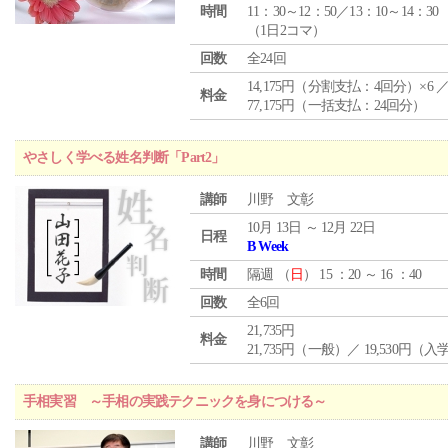
時間
11：30～12：50／13：10～14：30
（1日2コマ）
回数
全24回
14,175円（分割支払：4回分）×6 
料金
77,175円（一括支払：24回分）
やさしく学べる姓名判断「Part2」
講師
川野 文彰
10月 13日 ～ 12月 22日
日程
B Week
時間
隔週 （
日
） 15 ：20 ～ 16 ：40
回数
全6回
21,735円
料金
21,735円（一般）／ 19,530円（
手相実習 ～手相の実践テクニックを身につける～
講師
川野 文彰