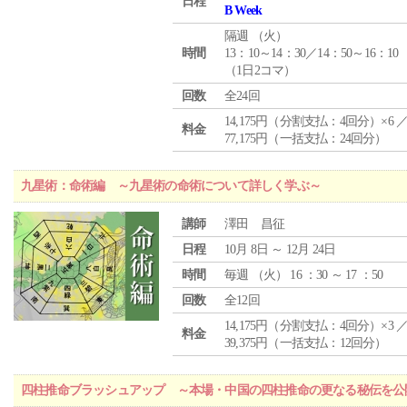
日程
B Week
隔週 （
火
）
時間
13：10～14：30／14：50～16：10
（1日2コマ）
回数
全24回
14,175円（分割支払：4回分）×6 
料金
77,175円（一括支払：24回分）
九星術：命術編 ～九星術の命術について詳しく学ぶ～
講師
澤田 昌征
日程
10月 8日 ～ 12月 24日
時間
毎週 （
火
） 16 ：30 ～ 17 ：50
回数
全12回
14,175円（分割支払：4回分）×3 
料金
39,375円（一括支払：12回分）
四柱推命ブラッシュアップ ～本場・中国の四柱推命の更なる秘伝を公