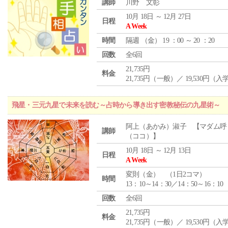
講師
川野 文彰
10月 18日 ～ 12月 27日
日程
A Week
時間
隔週 （
金
） 19 ：00 ～ 20 ：20
回数
全6回
21,735円
料金
21,735円（一般）／ 19,530円（
飛星・三元九星で未来を読む～占時から導き出す密教秘伝の九星術～
阿上（あかみ）淑子 【マダム呼
講師
（ココ）】
10月 18日 ～ 12月 13日
日程
A Week
変則（金） （1日2コマ）
時間
13：10～14：30／14：50～16：10
回数
全6回
21,735円
料金
21,735円（一般）／ 19,530円（