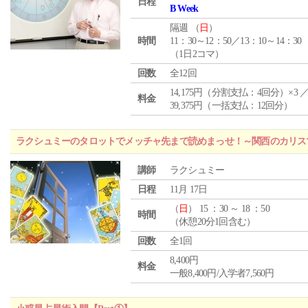
日程
B Week
隔週 （
日
）
時間
11：30～12：50／13：10～14：30
（1日2コマ）
回数
全12回
14,175円（分割支払：4回分）×3 
料金
39,375円（一括支払：12回分）
ラクシュミーのタロットでメッチャ先まで読めまっせ！～関西のカリス
講師
ラクシュミー
日程
11月 17日
（
日
） 15 ：30 ～ 18 ：50
時間
（休憩20分1回含む）
回数
全1回
8,400円
料金
一般8,400円/入学者7,560円