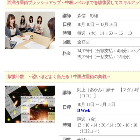
西洋占星術ブラッシュアップ～中級レベルまでを総復習してスキルアッ
講師
森信 彰雄
日程
10月 10日 ～ 12月 26日
時間
毎週 （
木
） 14 ：50 ～ 16 ：10
回数
全12回
14,175円（分割支払：4回分）×3 
料金
39,375円（一括支払：12回分）
紫微斗数 ～恐いほどよく当たる！中国占星術の奥義～
阿上（あかみ）淑子 【マダム呼
講師
（ココ）】
10月 11日 ～ 3月 28日
日程
B Week
隔週 （
金
）
時間
13：10～14：30／14：50～16：10
（1日2コマ）
回数
全24回