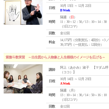
10月 13日 ～ 12月 22日
日程
B Week
隔週 （
日
）
時間
11：30～12：50／13：10～14：30
（1日2コマ）
回数
全12回
14,175円（分割支払：4回分）×3 
料金
39,375円（一括支払：12回分）
紫微斗数実習 ～出生図から人物像と人生模様のイメージを広げる～
阿上（あかみ）淑子 【マダム呼
講師
（ココ）】
10月 14日 ～ 12月 23日
日程
A Week
隔週 （
月
）
時間
13：10～14：30／14：50～16：10
（1日2コマ）
回数
全12回