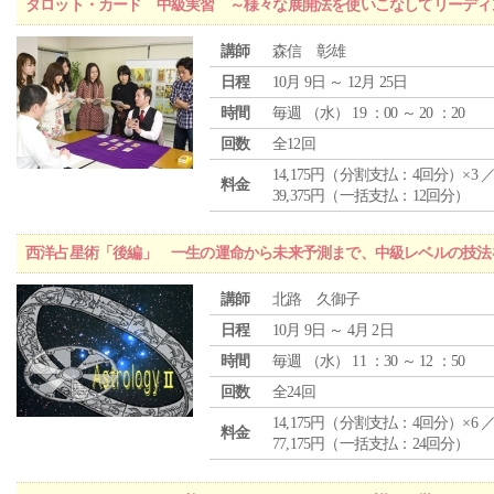
タロット・カード 中級実習 ～様々な展開法を使いこなしてリーディ
講師
森信 彰雄
日程
10月 9日 ～ 12月 25日
時間
毎週 （
水
） 19 ：00 ～ 20 ：20
回数
全12回
14,175円（分割支払：4回分）×3 
料金
39,375円（一括支払：12回分）
西洋占星術「後編」 一生の運命から未来予測まで、中級レベルの技法
講師
北路 久御子
日程
10月 9日 ～ 4月 2日
時間
毎週 （
水
） 11 ：30 ～ 12 ：50
回数
全24回
14,175円（分割支払：4回分）×6 
料金
77,175円（一括支払：24回分）