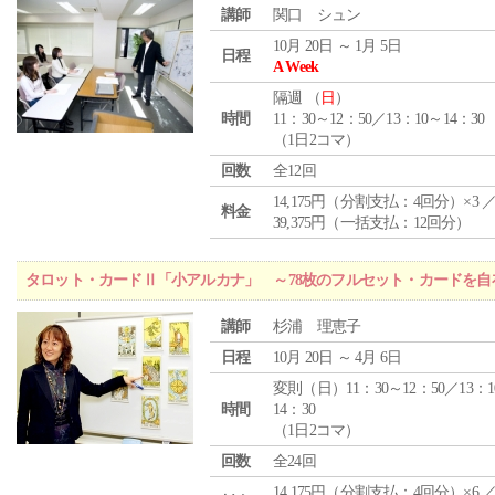
講師
関口 シュン
10月 20日 ～ 1月 5日
日程
A Week
隔週 （
日
）
時間
11：30～12：50／13：10～14：30
（1日2コマ）
回数
全12回
14,175円（分割支払：4回分）×3 
料金
39,375円（一括支払：12回分）
タロット・カードⅡ「小アルカナ」 ～78枚のフルセット・カードを自
講師
杉浦 理恵子
日程
10月 20日 ～ 4月 6日
変則（日）11：30～12：50／13：1
時間
14：30
（1日2コマ）
回数
全24回
14,175円（分割支払：4回分）×6 