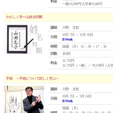
料金
一般10,290円/入学者9,240円
やさしく学べる姓名判断
講師
川野 文彰
10月 7日 ～ 12月 16日
日程
B Week
時間
隔週 （
月
） 16 ：30 ～ 17 ：50
回数
全6回
21,735円
料金
21,735円（一般）／ 19,530円（
手相 ～手相について詳しく学ぶ～
講師
川野 文彰
10月 7日 ～ 3月 24日
日程
B Week
隔週 （
月
）
時間
13：10～14：30／14：50～16：10