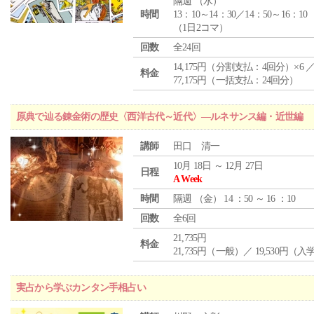
隔週 （
水
）
時間
13：10～14：30／14：50～16：10
（1日2コマ）
回数
全24回
14,175円（分割支払：4回分）×6 
料金
77,175円（一括支払：24回分）
原典で辿る錬金術の歴史〈西洋古代～近代〉―ルネサンス編・近世編
講師
田口 清一
10月 18日 ～ 12月 27日
日程
A Week
時間
隔週 （
金
） 14 ：50 ～ 16 ：10
回数
全6回
21,735円
料金
21,735円（一般）／ 19,530円（
実占から学ぶカンタン手相占い