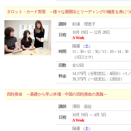
タロット・カード実習 ～様々な展開法とリーディングの極意を身につ
講師
杉浦 理恵子
10月 19日 ～ 12月 28日
日程
A Week
隔週 （
土
）
時間
11：30～12：50／13：10～14：30
（1日2コマ）
回数
全12回
14,175円（分割支払：4回分）×3 
料金
39,375円（一括支払：12回分）
四柱推命 ～基礎から学ぶ本場・中国の四柱推命の真髄～
講師
澤田 昌征
10月 19日 ～ 4月 5日
日程
A Week
隔週 （
土
）