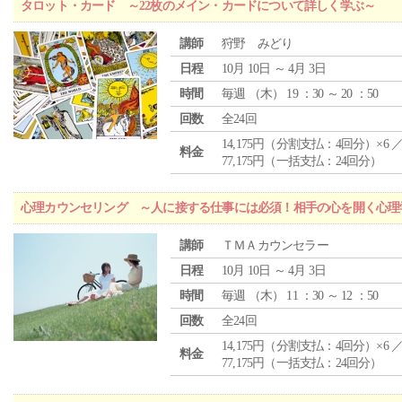
タロット・カード ～22枚のメイン・カードについて詳しく学ぶ～
講師
狩野 みどり
日程
10月 10日 ～ 4月 3日
時間
毎週 （
木
） 19 ：30 ～ 20 ：50
回数
全24回
14,175円（分割支払：4回分）×6 
料金
77,175円（一括支払：24回分）
心理カウンセリング ～人に接する仕事には必須！相手の心を開く心理
講師
ＴＭＡカウンセラー
日程
10月 10日 ～ 4月 3日
時間
毎週 （
木
） 11 ：30 ～ 12 ：50
回数
全24回
14,175円（分割支払：4回分）×6 
料金
77,175円（一括支払：24回分）