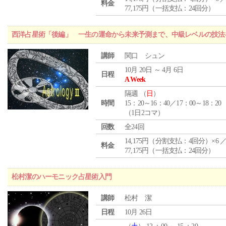
料金
77,175円（一括支払：24回分）
西洋占星術「後編」 一生の運命から未来予測まで、中級レベルの技法
講師
関口 シュン
10月 20日 ～ 4月 6日
日程
A Week
隔週 （
日
）
時間
15：20～16：40／17：00～18：20
（1日2コマ）
回数
全24回
14,175円（分割支払：4回分）×6 
料金
77,175円（一括支払：24回分）
松村潔のハーモニック占星術入門
講師
松村 潔
日程
10月 26日