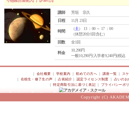
小惑星占星術入門【Part①】
講師
芳垣 宗久
日程
11月 23日
（
土
） 13 ：00 ～ 17 ：00
時間
（休憩20分1回含む）
回数
全1回
10,290円
料金
一般10,290円/入学者9,240円(税込
｜
会社概要
｜
学校案内
｜
初めての方へ
｜
講座一覧
｜
ス
｜
在校生・修了生の声
｜
占術紹介
｜
認定ライセンス制度
｜
占いのお
｜
特定商取引法に基づく表記
｜
プライバシーポ
Copyright (C) AKADEM