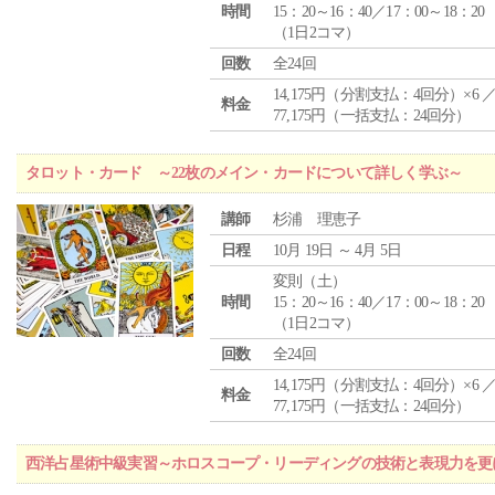
時間
15：20～16：40／17：00～18：20
（1日2コマ）
回数
全24回
14,175円（分割支払：4回分）×6 
料金
77,175円（一括支払：24回分）
タロット・カード ～22枚のメイン・カードについて詳しく学ぶ～
講師
杉浦 理恵子
日程
10月 19日 ～ 4月 5日
変則（土）
時間
15：20～16：40／17：00～18：20
（1日2コマ）
回数
全24回
14,175円（分割支払：4回分）×6 
料金
77,175円（一括支払：24回分）
西洋占星術中級実習～ホロスコープ・リーディングの技術と表現力を更