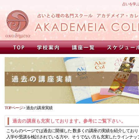
占いを学
TOPページ
>
過去の講座実績
過去の講座も充実しております。参考にご覧下さい。
こちらのページでは過去に開催した 数多くの講座の実績を紹介しており
入学や受講を検討されている方や、そうでない方も充実したラインナッ