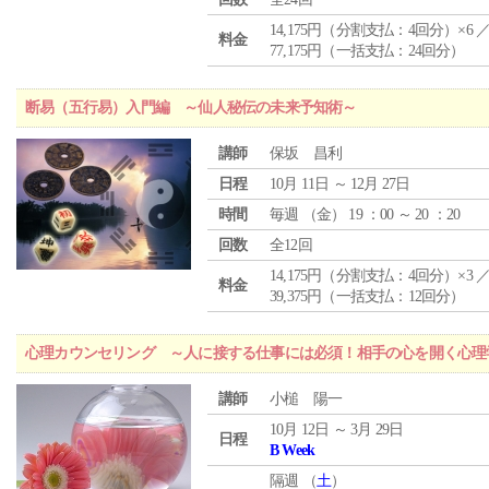
14,175円（分割支払：4回分）×6 
料金
77,175円（一括支払：24回分）
断易（五行易）入門編 ～仙人秘伝の未来予知術～
講師
保坂 昌利
日程
10月 11日 ～ 12月 27日
時間
毎週 （
金
） 19 ：00 ～ 20 ：20
回数
全12回
14,175円（分割支払：4回分）×3 
料金
39,375円（一括支払：12回分）
心理カウンセリング ～人に接する仕事には必須！相手の心を開く心理
講師
小槌 陽一
10月 12日 ～ 3月 29日
日程
B Week
隔週 （
土
）