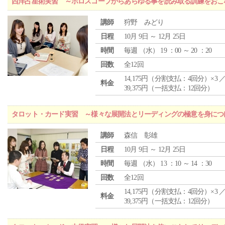
西洋占星術実習 ～ホロスコープからあらゆる事を読み取る訓練をおこ
講師
狩野 みどり
日程
10月 9日 ～ 12月 25日
時間
毎週 （
水
） 19 ：00 ～ 20 ：20
回数
全12回
14,175円（分割支払：4回分）×3 
料金
39,375円（一括支払：12回分）
タロット・カード実習 ～様々な展開法とリーディングの極意を身につ
講師
森信 彰雄
日程
10月 9日 ～ 12月 25日
時間
毎週 （
水
） 13 ：10 ～ 14 ：30
回数
全12回
14,175円（分割支払：4回分）×3 
料金
39,375円（一括支払：12回分）