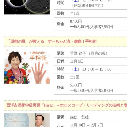
（
土
） 12 ：00 ～ 15 ：20
時間
（休憩20分1回含む）
回数
全1回
8,400円
料金
一般8,400円/入学者7,560円
「原宿の母」が教える すーちゃん流・健康！手相術
講師
菅野 鈴子 （原宿の母）
日程
11月 9日
時間
（
土
） 13 ：00 ～ 15 ：00
回数
全1回
5,600円
料金
一般5,600円/入学者5,040円
西洋占星術中級実習「Part2」～ホロスコープ・リーディングの技術と
講師
森信 彰雄
11月 10日 ～ 2月 2日