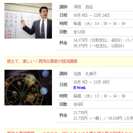
講師
澤田 昌征
日程
10月 8日 ～ 12月 24日
時間
毎週 （
火
） 14 ：50 ～ 16 ：10
回数
全12回
14,175円（分割支払：4回分）×3 
料金
39,375円（一括支払：12回分）
使えて、楽しい！西洋占星術の技法講座
講師
北路 久御子
10月 9日 ～ 12月 18日
日程
B Week
時間
隔週 （
水
） 13 ：10 ～ 14 ：30
回数
全6回
21,735円
料金
21,735円（一般）／ 19,530円（