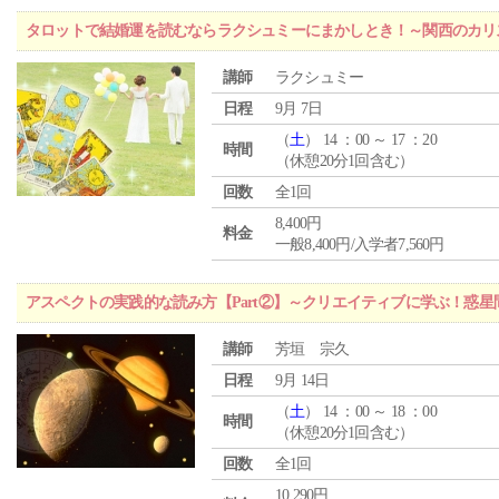
タロットで結婚運を読むならラクシュミーにまかしとき！～関西のカリ
講師
ラクシュミー
日程
9月 7日
（
土
） 14 ：00 ～ 17 ：20
時間
（休憩20分1回含む）
回数
全1回
8,400円
料金
一般8,400円/入学者7,560円
アスペクトの実践的な読み方【Part②】～クリエイティブに学ぶ！惑
講師
芳垣 宗久
日程
9月 14日
（
土
） 14 ：00 ～ 18 ：00
時間
（休憩20分1回含む）
回数
全1回
10,290円