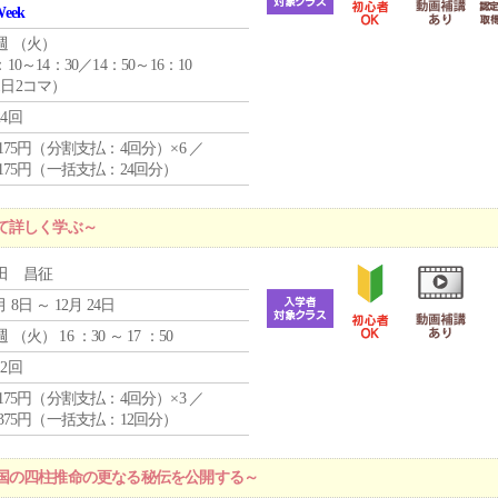
Week
週 （
火
）
：10～14：30／14：50～16：10
1日2コマ）
24回
4,175円（分割支払：4回分）×6 ／
7,175円（一括支払：24回分）
て詳しく学ぶ～
田 昌征
月 8日 ～ 12月 24日
週 （
火
） 16 ：30 ～ 17 ：50
12回
4,175円（分割支払：4回分）×3 ／
9,375円（一括支払：12回分）
国の四柱推命の更なる秘伝を公開する～