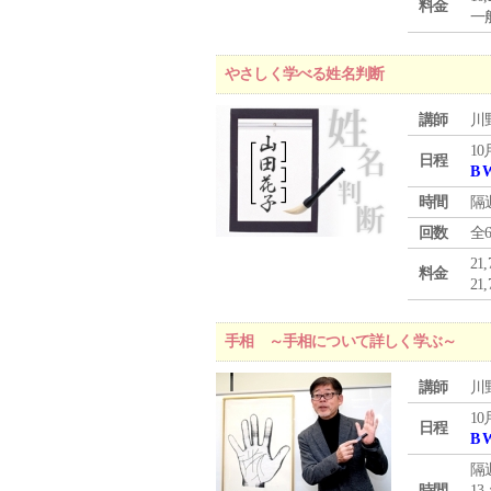
料金
一般
やさしく学べる姓名判断
講師
川
10
日程
B 
時間
隔
回数
全
21
料金
21
手相 ～手相について詳しく学ぶ～
講師
川
10
日程
B 
隔
時間
13