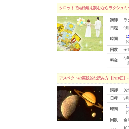
タロットで結婚運を読むならラクシュミ
講師
ラ
日程
9月
（
時間
（
回数
全
8,
料金
一般
アスペクトの実践的な読み方【Part②
講師
芳
日程
9月
（
時間
（
回数
全
10