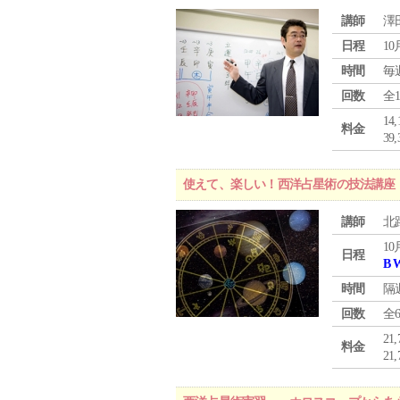
講師
澤
日程
10
時間
毎
回数
全
1
料金
3
使えて、楽しい！西洋占星術の技法講座
講師
北
10
日程
B 
時間
隔
回数
全
21
料金
21