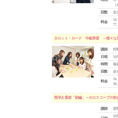
（
回数
全
1
料金
7
タロット・カード 中級実習 ～様々な
講師
狩
日程
10
時間
毎
回数
全
1
料金
3
西洋占星術「前編」～ホロスコープの初
講師
星
10