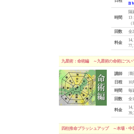
日程
B 
隔
時間
13
（
回数
全
1
料金
7
九星術：命術編 ～九星術の命術につい
講師
澤
日程
10
時間
毎
回数
全
1
料金
3
四柱推命ブラッシュアップ ～本場・中