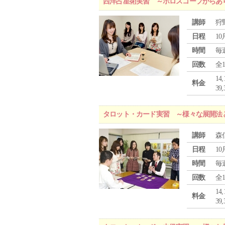
西洋占星術実習 ～ホロスコープからあ
講師
狩
日程
10
時間
毎
回数
全
1
料金
3
タロット・カード実習 ～様々な展開法
講師
森
日程
10
時間
毎
回数
全
1
料金
3