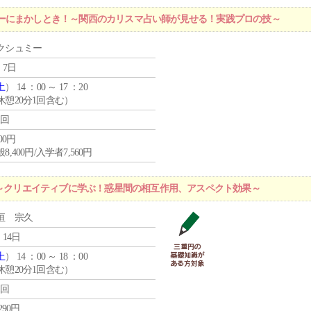
ーにまかしとき！～関西のカリスマ占い師が見せる！実践プロの技～
クシュミー
 7日
土
） 14 ：00 ～ 17 ：20
休憩20分1回含む）
1回
400円
8,400円/入学者7,560円
】～クリエイティブに学ぶ！惑星間の相互作用、アスペクト効果～
垣 宗久
 14日
土
） 14 ：00 ～ 18 ：00
休憩20分1回含む）
1回
,290円