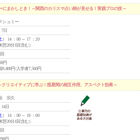
ーにまかしとき！～関西のカリスマ占い師が見せる！実践プロの技～
クシュミー
 7日
土
） 14 ：00 ～ 17 ：20
休憩20分1回含む）
1回
400円
8,400円/入学者7,560円
】～クリエイティブに学ぶ！惑星間の相互作用、アスペクト効果～
垣 宗久
 14日
土
） 14 ：00 ～ 18 ：00
休憩20分1回含む）
1回
,290円