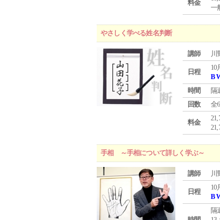
料金
一般
やさしく学べる姓名判断
講師
川
10
日程
B 
時間
隔
回数
全
21
料金
21
手相 ～手相について詳しく学ぶ～
講師
川
10
日程
B 
隔
時間
13