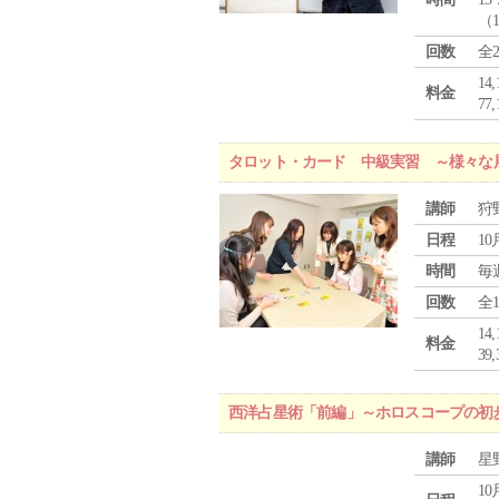
（
回数
全
1
料金
7
タロット・カード 中級実習 ～様々な
講師
狩
日程
10
時間
毎
回数
全
1
料金
3
西洋占星術「前編」～ホロスコープの初
講師
星
10