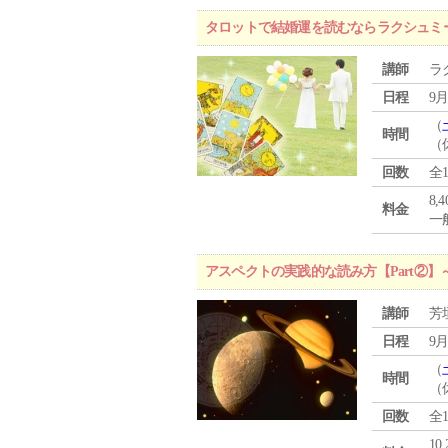
タロットで結婚運を読むならラクシュミ
講師
ラ
日程
9月
（
時間
（
回数
全
8,
料金
一般
アスペクトの実践的な読み方【Part②
講師
芳
日程
9月
（
時間
（
回数
全
10