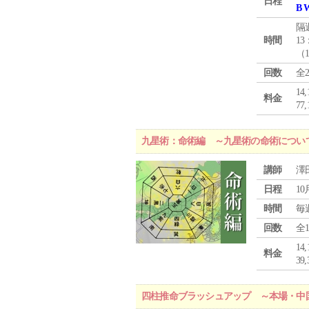
日程
B 
隔
時間
13
（
回数
全
1
料金
7
九星術：命術編 ～九星術の命術につい
講師
澤
日程
10
時間
毎
回数
全
1
料金
3
四柱推命ブラッシュアップ ～本場・中