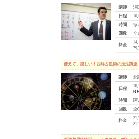
講師
澤
日程
10
時間
毎
回数
全
1
料金
3
使えて、楽しい！西洋占星術の技法講座
講師
北
10
日程
B 
時間
隔
回数
全
21
料金
21