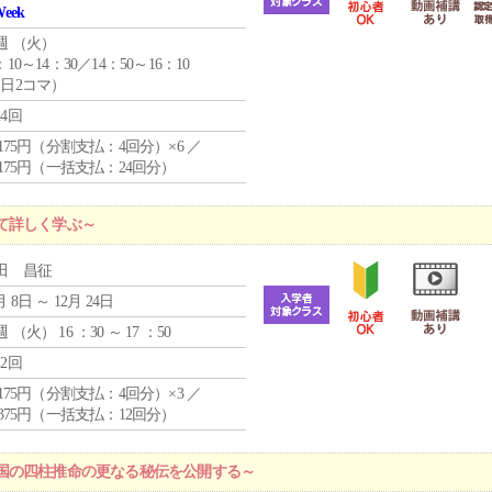
Week
週 （
火
）
：10～14：30／14：50～16：10
1日2コマ）
24回
4,175円（分割支払：4回分）×6 ／
7,175円（一括支払：24回分）
て詳しく学ぶ～
田 昌征
月 8日 ～ 12月 24日
週 （
火
） 16 ：30 ～ 17 ：50
12回
4,175円（分割支払：4回分）×3 ／
9,375円（一括支払：12回分）
国の四柱推命の更なる秘伝を公開する～