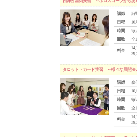
西洋占星術実習 ～ホロスコープからあ
講師
狩
日程
10
時間
毎
回数
全
1
料金
3
タロット・カード実習 ～様々な展開法
講師
森
日程
10
時間
毎
回数
全
1
料金
3