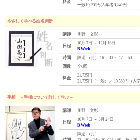
料金
一般10,290円/入学者9,240円
やさしく学べる姓名判断
講師
川野 文彰
10月 7日 ～ 12月 16日
日程
B Week
時間
隔週 （
月
） 16 ：30 ～ 17 ：50
回数
全6回
21,735円
料金
21,735円（一般）／ 19,530円（
手相 ～手相について詳しく学ぶ～
講師
川野 文彰
10月 7日 ～ 3月 24日
日程
B Week
隔週 （
月
）
時間
13：10～14：30／14：50～16：10