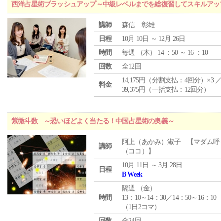
西洋占星術ブラッシュアップ～中級レベルまでを総復習してスキルアッ
講師
森信 彰雄
日程
10月 10日 ～ 12月 26日
時間
毎週 （
木
） 14 ：50 ～ 16 ：10
回数
全12回
14,175円（分割支払：4回分）×3 
料金
39,375円（一括支払：12回分）
紫微斗数 ～恐いほどよく当たる！中国占星術の奥義～
阿上（あかみ）淑子 【マダム呼
講師
（ココ）】
10月 11日 ～ 3月 28日
日程
B Week
隔週 （
金
）
時間
13：10～14：30／14：50～16：10
（1日2コマ）
回数
全24回