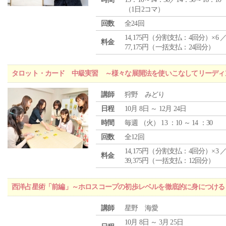
（1日2コマ）
回数
全24回
14,175円（分割支払：4回分）×6 
料金
77,175円（一括支払：24回分）
タロット・カード 中級実習 ～様々な展開法を使いこなしてリーディ
講師
狩野 みどり
日程
10月 8日 ～ 12月 24日
時間
毎週 （
火
） 13 ：10 ～ 14 ：30
回数
全12回
14,175円（分割支払：4回分）×3 
料金
39,375円（一括支払：12回分）
西洋占星術「前編」～ホロスコープの初歩レベルを徹底的に身につける
講師
星野 海愛
10月 8日 ～ 3月 25日