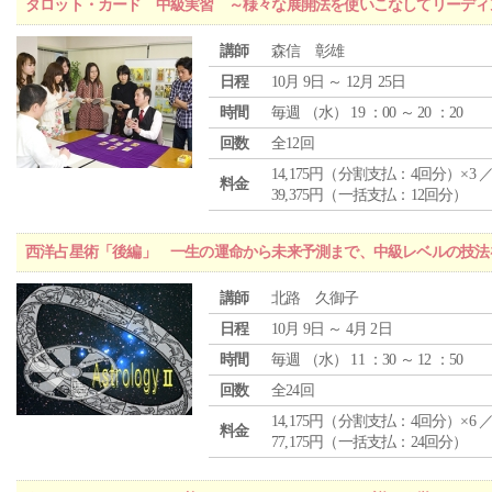
タロット・カード 中級実習 ～様々な展開法を使いこなしてリーディ
講師
森信 彰雄
日程
10月 9日 ～ 12月 25日
時間
毎週 （
水
） 19 ：00 ～ 20 ：20
回数
全12回
14,175円（分割支払：4回分）×3 
料金
39,375円（一括支払：12回分）
西洋占星術「後編」 一生の運命から未来予測まで、中級レベルの技法
講師
北路 久御子
日程
10月 9日 ～ 4月 2日
時間
毎週 （
水
） 11 ：30 ～ 12 ：50
回数
全24回
14,175円（分割支払：4回分）×6 
料金
77,175円（一括支払：24回分）