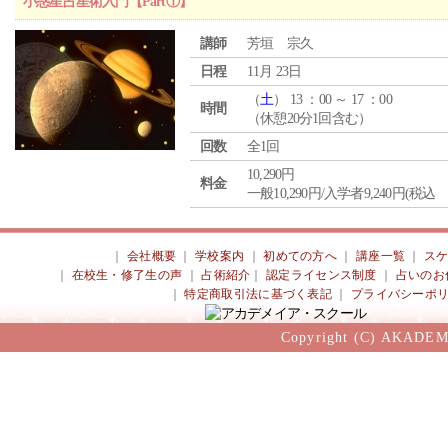
小惑星占星術入門【Part①】
講師
芳垣 宗久
日程
11月 23日
（
土
） 13 ：00 ～ 17 ：00
時間
（休憩20分1回含む）
回数
全1回
10,290円
料金
一般10,290円/入学者9,240円(税込
｜
会社概要
｜
学校案内
｜
初めての方へ
｜
講座一覧
｜
ス
｜
在校生・修了生の声
｜
占術紹介
｜
認定ライセンス制度
｜
占いのお
｜
特定商取引法に基づく表記
｜
プライバシーポ
Copyright (C) AKADEM