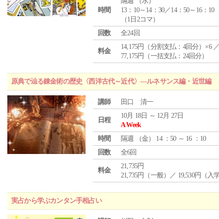
隔週 （
水
）
時間
13：10～14：30／14：50～16：10
（1日2コマ）
回数
全24回
14,175円（分割支払：4回分）×6 
料金
77,175円（一括支払：24回分）
原典で辿る錬金術の歴史〈西洋古代～近代〉―ルネサンス編・近世編
講師
田口 清一
10月 18日 ～ 12月 27日
日程
A Week
時間
隔週 （
金
） 14 ：50 ～ 16 ：10
回数
全6回
21,735円
料金
21,735円（一般）／ 19,530円（
実占から学ぶカンタン手相占い