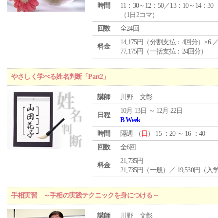
時間
11：30～12：50／13：10～14：30
（1日2コマ）
回数
全24回
14,175円（分割支払：4回分）×6 
料金
77,175円（一括支払：24回分）
やさしく学べる姓名判断「Part2」
講師
川野 文彰
10月 13日 ～ 12月 22日
日程
B Week
時間
隔週 （
日
） 15 ：20 ～ 16 ：40
回数
全6回
21,735円
料金
21,735円（一般）／ 19,530円（
手相実習 ～手相の実践テクニックを身につける～
講師
川野 文彰