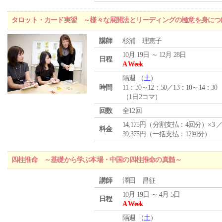
タロット・カード実習 ～様々な展開法とリーディングの極意を身につ
講師
杉浦 理恵子
10月 19日 ～ 12月 28日
日程
A Week
隔週 （
土
）
時間
11：30～12：50／13：10～14：30
（1日2コマ）
回数
全12回
14,175円（分割支払：4回分）×3 
料金
39,375円（一括支払：12回分）
四柱推命 ～基礎から学ぶ本場・中国の四柱推命の真髄～
講師
澤田 昌征
10月 19日 ～ 4月 5日
日程
A Week
隔週 （
土
）