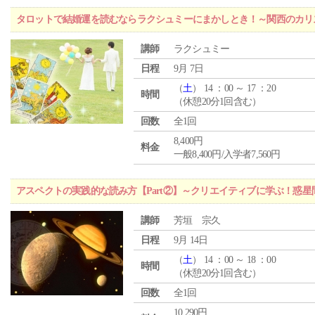
タロットで結婚運を読むならラクシュミーにまかしとき！～関西のカリ
講師
ラクシュミー
日程
9月 7日
（
土
） 14 ：00 ～ 17 ：20
時間
（休憩20分1回含む）
回数
全1回
8,400円
料金
一般8,400円/入学者7,560円
アスペクトの実践的な読み方【Part②】～クリエイティブに学ぶ！惑
講師
芳垣 宗久
日程
9月 14日
（
土
） 14 ：00 ～ 18 ：00
時間
（休憩20分1回含む）
回数
全1回
10,290円