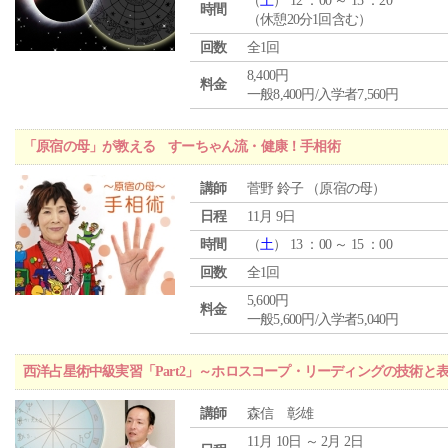
（
土
） 12 ：00 ～ 15 ：20
時間
（休憩20分1回含む）
回数
全1回
8,400円
料金
一般8,400円/入学者7,560円
「原宿の母」が教える すーちゃん流・健康！手相術
講師
菅野 鈴子 （原宿の母）
日程
11月 9日
時間
（
土
） 13 ：00 ～ 15 ：00
回数
全1回
5,600円
料金
一般5,600円/入学者5,040円
西洋占星術中級実習「Part2」～ホロスコープ・リーディングの技術と
講師
森信 彰雄
11月 10日 ～ 2月 2日