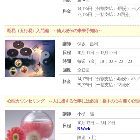
14,175円（分割支払：4回分）×6 
料金
77,175円（一括支払：24回分）
断易（五行易）入門編 ～仙人秘伝の未来予知術～
講師
保坂 昌利
日程
10月 11日 ～ 12月 27日
時間
毎週 （
金
） 19 ：00 ～ 20 ：20
回数
全12回
14,175円（分割支払：4回分）×3 
料金
39,375円（一括支払：12回分）
心理カウンセリング ～人に接する仕事には必須！相手の心を開く心理
講師
小槌 陽一
10月 12日 ～ 3月 29日
日程
B Week
隔週 （
土
）