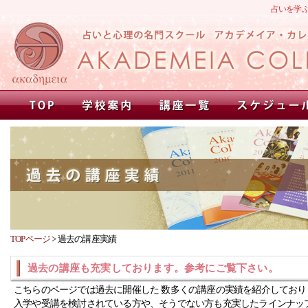
占いを学
TOPページ
>
過去の講座実績
過去の講座も充実しております。参考にご覧下さい。
こちらのページでは過去に開催した 数多くの講座の実績を紹介しており
入学や受講を検討されている方や、そうでない方も充実したラインナッ