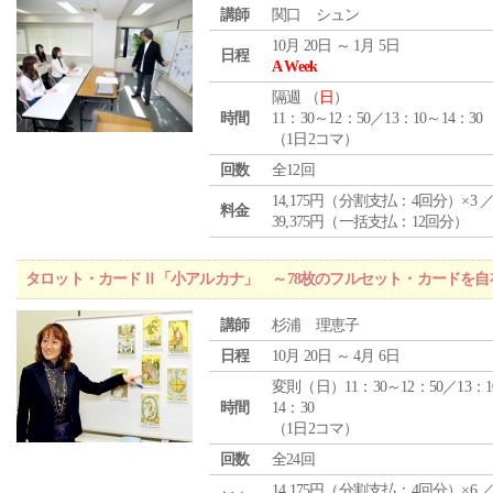
講師
関口 シュン
10月 20日 ～ 1月 5日
日程
A Week
隔週 （
日
）
時間
11：30～12：50／13：10～14：30
（1日2コマ）
回数
全12回
14,175円（分割支払：4回分）×3 
料金
39,375円（一括支払：12回分）
タロット・カードⅡ「小アルカナ」 ～78枚のフルセット・カードを自
講師
杉浦 理恵子
日程
10月 20日 ～ 4月 6日
変則（日）11：30～12：50／13：1
時間
14：30
（1日2コマ）
回数
全24回
14,175円（分割支払：4回分）×6 