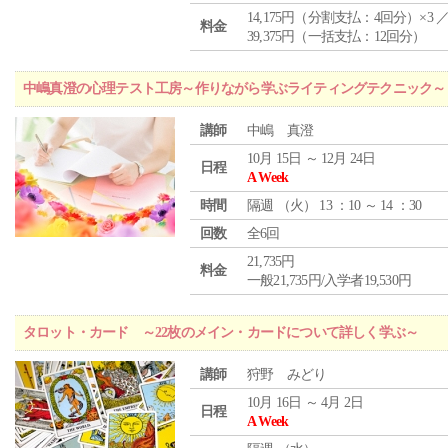
14,175円（分割支払：4回分）×3 
料金
39,375円（一括支払：12回分）
中嶋真澄の心理テスト工房～作りながら学ぶライティングテクニック～
講師
中嶋 真澄
10月 15日 ～ 12月 24日
日程
A Week
時間
隔週 （
火
） 13 ：10 ～ 14 ：30
回数
全6回
21,735円
料金
一般21,735円/入学者19,530円
タロット・カード ～22枚のメイン・カードについて詳しく学ぶ～
講師
狩野 みどり
10月 16日 ～ 4月 2日
日程
A Week