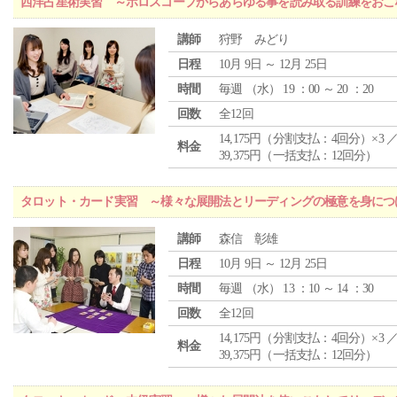
西洋占星術実習 ～ホロスコープからあらゆる事を読み取る訓練をおこ
講師
狩野 みどり
日程
10月 9日 ～ 12月 25日
時間
毎週 （
水
） 19 ：00 ～ 20 ：20
回数
全12回
14,175円（分割支払：4回分）×3 
料金
39,375円（一括支払：12回分）
タロット・カード実習 ～様々な展開法とリーディングの極意を身につ
講師
森信 彰雄
日程
10月 9日 ～ 12月 25日
時間
毎週 （
水
） 13 ：10 ～ 14 ：30
回数
全12回
14,175円（分割支払：4回分）×3 
料金
39,375円（一括支払：12回分）