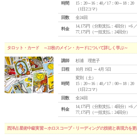
時間
15：20～16：40／17：00～18：20
（1日2コマ）
回数
全24回
14,175円（分割支払：4回分）×6 
料金
77,175円（一括支払：24回分）
タロット・カード ～22枚のメイン・カードについて詳しく学ぶ～
講師
杉浦 理恵子
日程
10月 19日 ～ 4月 5日
変則（土）
時間
15：20～16：40／17：00～18：20
（1日2コマ）
回数
全24回
14,175円（分割支払：4回分）×6 
料金
77,175円（一括支払：24回分）
西洋占星術中級実習～ホロスコープ・リーディングの技術と表現力を更