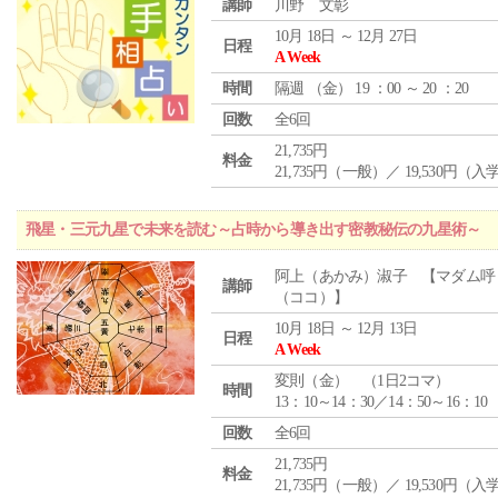
講師
川野 文彰
10月 18日 ～ 12月 27日
日程
A Week
時間
隔週 （
金
） 19 ：00 ～ 20 ：20
回数
全6回
21,735円
料金
21,735円（一般）／ 19,530円（
飛星・三元九星で未来を読む～占時から導き出す密教秘伝の九星術～
阿上（あかみ）淑子 【マダム呼
講師
（ココ）】
10月 18日 ～ 12月 13日
日程
A Week
変則（金） （1日2コマ）
時間
13：10～14：30／14：50～16：10
回数
全6回
21,735円
料金
21,735円（一般）／ 19,530円（