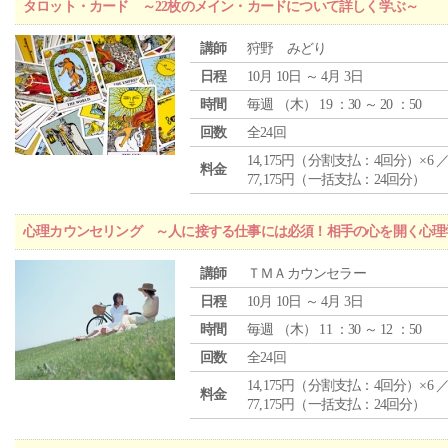
タロット・カード ～22枚のメイン・カードについて詳しく学ぶ～
講師
狩野 みどり
日程
10月 10日 ～ 4月 3日
時間
毎週 （
木
） 19 ：30 ～ 20 ：50
回数
全24回
14,175円（分割支払：4回分）×6 
料金
77,175円（一括支払：24回分）
心理カウンセリング ～人に接する仕事には必須！相手の心を開く心理
講師
ＴＭＡカウンセラー
日程
10月 10日 ～ 4月 3日
時間
毎週 （
木
） 11 ：30 ～ 12 ：50
回数
全24回
14,175円（分割支払：4回分）×6 
料金
77,175円（一括支払：24回分）