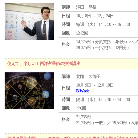
講師
澤田 昌征
日程
10月 8日 ～ 12月 24日
時間
毎週 （
火
） 14 ：50 ～ 16 ：10
回数
全12回
14,175円（分割支払：4回分）×3 
料金
39,375円（一括支払：12回分）
使えて、楽しい！西洋占星術の技法講座
講師
北路 久御子
10月 9日 ～ 12月 18日
日程
B Week
時間
隔週 （
水
） 13 ：10 ～ 14 ：30
回数
全6回
21,735円
料金
21,735円（一般）／ 19,530円（