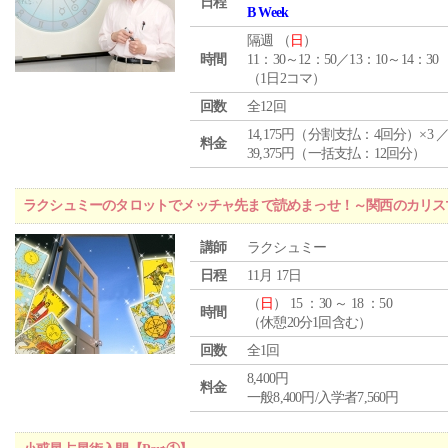
日程
B Week
隔週 （
日
）
時間
11：30～12：50／13：10～14：30
（1日2コマ）
回数
全12回
14,175円（分割支払：4回分）×3 
料金
39,375円（一括支払：12回分）
ラクシュミーのタロットでメッチャ先まで読めまっせ！～関西のカリス
講師
ラクシュミー
日程
11月 17日
（
日
） 15 ：30 ～ 18 ：50
時間
（休憩20分1回含む）
回数
全1回
8,400円
料金
一般8,400円/入学者7,560円