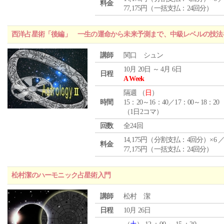
料金
77,175円（一括支払：24回分）
西洋占星術「後編」 一生の運命から未来予測まで、中級レベルの技法
講師
関口 シュン
10月 20日 ～ 4月 6日
日程
A Week
隔週 （
日
）
時間
15：20～16：40／17：00～18：20
（1日2コマ）
回数
全24回
14,175円（分割支払：4回分）×6 
料金
77,175円（一括支払：24回分）
松村潔のハーモニック占星術入門
講師
松村 潔
日程
10月 26日