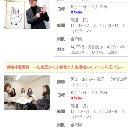
10月 13日 ～ 12月 22日
日程
B Week
隔週 （
日
）
時間
11：30～12：50／13：10～14：30
（1日2コマ）
回数
全12回
14,175円（分割支払：4回分）×3 
料金
39,375円（一括支払：12回分）
紫微斗数実習 ～出生図から人物像と人生模様のイメージを広げる～
阿上（あかみ）淑子 【マダム呼
講師
（ココ）】
10月 14日 ～ 12月 23日
日程
A Week
隔週 （
月
）
時間
13：10～14：30／14：50～16：10
（1日2コマ）
回数
全12回