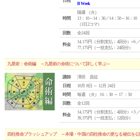
日程
B Week
隔週 （
火
）
時間
13：10～14：30／14：50～16：10
（1日2コマ）
回数
全24回
14,175円（分割支払：4回分）×6 
料金
77,175円（一括支払：24回分）
九星術：命術編 ～九星術の命術について詳しく学ぶ～
講師
澤田 昌征
日程
10月 8日 ～ 12月 24日
時間
毎週 （
火
） 16 ：30 ～ 17 ：50
回数
全12回
14,175円（分割支払：4回分）×3 
料金
39,375円（一括支払：12回分）
四柱推命ブラッシュアップ ～本場・中国の四柱推命の更なる秘伝を公