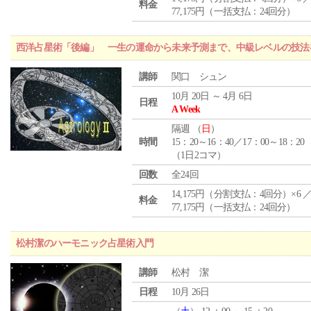
料金
77,175円（一括支払：24回分）
西洋占星術「後編」 一生の運命から未来予測まで、中級レベルの技法
講師
関口 シュン
10月 20日 ～ 4月 6日
日程
A Week
隔週 （
日
）
時間
15：20～16：40／17：00～18：20
（1日2コマ）
回数
全24回
14,175円（分割支払：4回分）×6 
料金
77,175円（一括支払：24回分）
松村潔のハーモニック占星術入門
講師
松村 潔
日程
10月 26日