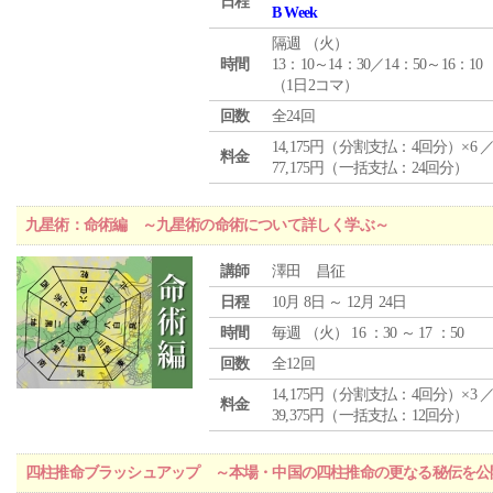
日程
B Week
隔週 （
火
）
時間
13：10～14：30／14：50～16：10
（1日2コマ）
回数
全24回
14,175円（分割支払：4回分）×6 
料金
77,175円（一括支払：24回分）
九星術：命術編 ～九星術の命術について詳しく学ぶ～
講師
澤田 昌征
日程
10月 8日 ～ 12月 24日
時間
毎週 （
火
） 16 ：30 ～ 17 ：50
回数
全12回
14,175円（分割支払：4回分）×3 
料金
39,375円（一括支払：12回分）
四柱推命ブラッシュアップ ～本場・中国の四柱推命の更なる秘伝を公