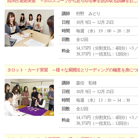
西洋占星術実習 ～ホロスコープからあらゆる事を読み取る訓練をおこ
講師
狩野 みどり
日程
10月 9日 ～ 12月 25日
時間
毎週 （
水
） 19 ：00 ～ 20 ：20
回数
全12回
14,175円（分割支払：4回分）×3 
料金
39,375円（一括支払：12回分）
タロット・カード実習 ～様々な展開法とリーディングの極意を身につ
講師
森信 彰雄
日程
10月 9日 ～ 12月 25日
時間
毎週 （
水
） 13 ：10 ～ 14 ：30
回数
全12回
14,175円（分割支払：4回分）×3 
料金
39,375円（一括支払：12回分）