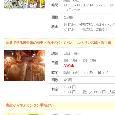
隔週 （
水
）
時間
13：10～14：30／14：50～16：10
（1日2コマ）
回数
全24回
14,175円（分割支払：4回分）×6 
料金
77,175円（一括支払：24回分）
原典で辿る錬金術の歴史〈西洋古代～近代〉―ルネサンス編・近世編
講師
田口 清一
10月 18日 ～ 12月 27日
日程
A Week
時間
隔週 （
金
） 14 ：50 ～ 16 ：10
回数
全6回
21,735円
料金
21,735円（一般）／ 19,530円（
実占から学ぶカンタン手相占い