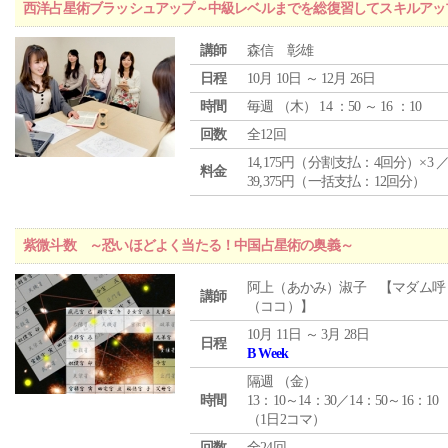
西洋占星術ブラッシュアップ～中級レベルまでを総復習してスキルアッ
講師
森信 彰雄
日程
10月 10日 ～ 12月 26日
時間
毎週 （
木
） 14 ：50 ～ 16 ：10
回数
全12回
14,175円（分割支払：4回分）×3 
料金
39,375円（一括支払：12回分）
紫微斗数 ～恐いほどよく当たる！中国占星術の奥義～
阿上（あかみ）淑子 【マダム呼
講師
（ココ）】
10月 11日 ～ 3月 28日
日程
B Week
隔週 （
金
）
時間
13：10～14：30／14：50～16：10
（1日2コマ）
回数
全24回