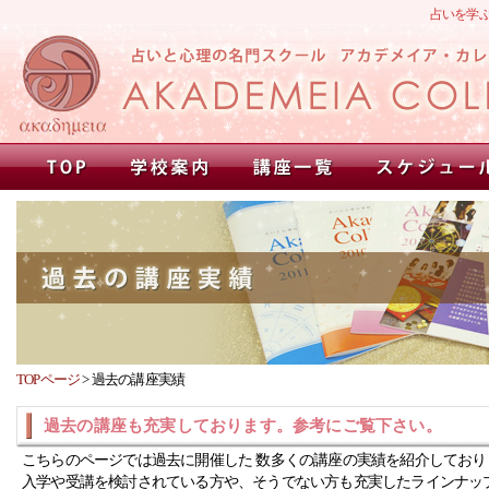
占いを学
TOPページ
>
過去の講座実績
過去の講座も充実しております。参考にご覧下さい。
こちらのページでは過去に開催した 数多くの講座の実績を紹介しており
入学や受講を検討されている方や、そうでない方も充実したラインナッ