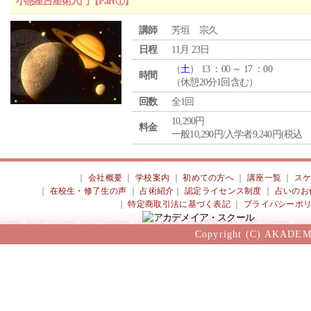
小惑星占星術入門【Part①】
講師
芳垣 宗久
日程
11月 23日
（
土
） 13 ：00 ～ 17 ：00
時間
（休憩20分1回含む）
回数
全1回
10,290円
料金
一般10,290円/入学者9,240円(税込
｜
会社概要
｜
学校案内
｜
初めての方へ
｜
講座一覧
｜
ス
｜
在校生・修了生の声
｜
占術紹介
｜
認定ライセンス制度
｜
占いのお
｜
特定商取引法に基づく表記
｜
プライバシーポ
Copyright (C) AKADEM