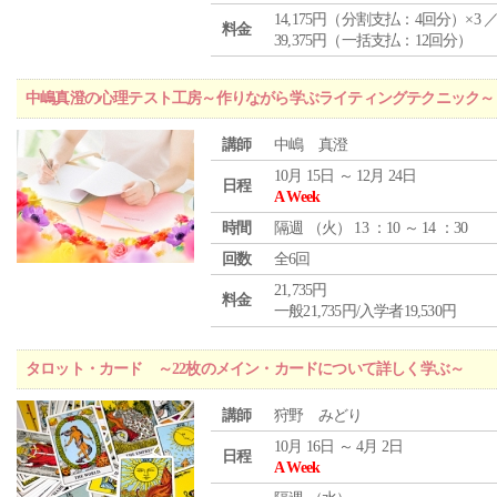
14,175円（分割支払：4回分）×3 
料金
39,375円（一括支払：12回分）
中嶋真澄の心理テスト工房～作りながら学ぶライティングテクニック～
講師
中嶋 真澄
10月 15日 ～ 12月 24日
日程
A Week
時間
隔週 （
火
） 13 ：10 ～ 14 ：30
回数
全6回
21,735円
料金
一般21,735円/入学者19,530円
タロット・カード ～22枚のメイン・カードについて詳しく学ぶ～
講師
狩野 みどり
10月 16日 ～ 4月 2日
日程
A Week