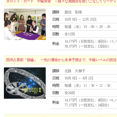
タロット・カード 中級実習 ～様々な展開法を使いこなしてリーディ
講師
森信 彰雄
日程
10月 9日 ～ 12月 25日
時間
毎週 （
水
） 19 ：00 ～ 20 ：20
回数
全12回
14,175円（分割支払：4回分）×3 
料金
39,375円（一括支払：12回分）
西洋占星術「後編」 一生の運命から未来予測まで、中級レベルの技法
講師
北路 久御子
日程
10月 9日 ～ 4月 2日
時間
毎週 （
水
） 11 ：30 ～ 12 ：50
回数
全24回
14,175円（分割支払：4回分）×6 
料金
77,175円（一括支払：24回分）