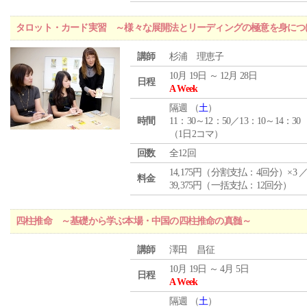
タロット・カード実習 ～様々な展開法とリーディングの極意を身につ
講師
杉浦 理恵子
10月 19日 ～ 12月 28日
日程
A Week
隔週 （
土
）
時間
11：30～12：50／13：10～14：30
（1日2コマ）
回数
全12回
14,175円（分割支払：4回分）×3 
料金
39,375円（一括支払：12回分）
四柱推命 ～基礎から学ぶ本場・中国の四柱推命の真髄～
講師
澤田 昌征
10月 19日 ～ 4月 5日
日程
A Week
隔週 （
土
）