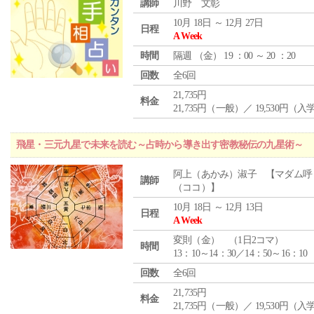
講師
川野 文彰
10月 18日 ～ 12月 27日
日程
A Week
時間
隔週 （
金
） 19 ：00 ～ 20 ：20
回数
全6回
21,735円
料金
21,735円（一般）／ 19,530円（
飛星・三元九星で未来を読む～占時から導き出す密教秘伝の九星術～
阿上（あかみ）淑子 【マダム呼
講師
（ココ）】
10月 18日 ～ 12月 13日
日程
A Week
変則（金） （1日2コマ）
時間
13：10～14：30／14：50～16：10
回数
全6回
21,735円
料金
21,735円（一般）／ 19,530円（