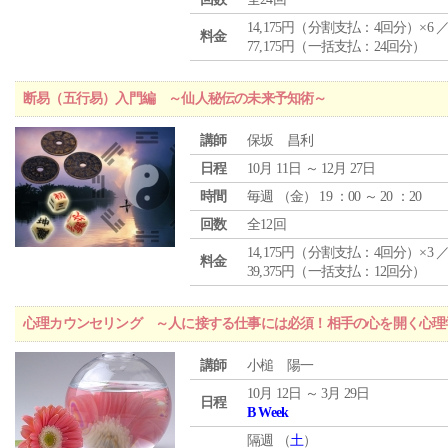
14,175円（分割支払：4回分）×6 
料金
77,175円（一括支払：24回分）
断易（五行易）入門編 ～仙人秘伝の未来予知術～
講師
保坂 昌利
日程
10月 11日 ～ 12月 27日
時間
毎週 （
金
） 19 ：00 ～ 20 ：20
回数
全12回
14,175円（分割支払：4回分）×3 
料金
39,375円（一括支払：12回分）
心理カウンセリング ～人に接する仕事には必須！相手の心を開く心理
講師
小槌 陽一
10月 12日 ～ 3月 29日
日程
B Week
隔週 （
土
）