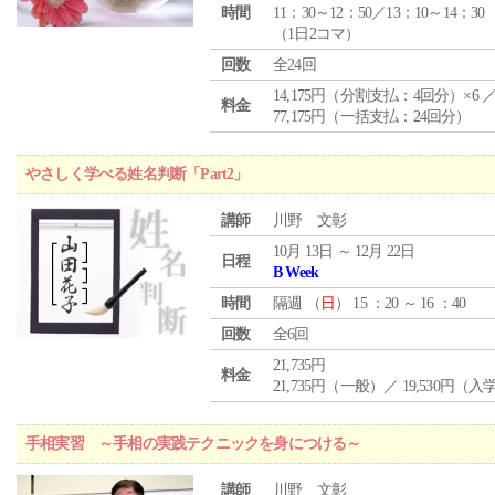
時間
11：30～12：50／13：10～14：30
（1日2コマ）
回数
全24回
14,175円（分割支払：4回分）×6 
料金
77,175円（一括支払：24回分）
やさしく学べる姓名判断「Part2」
講師
川野 文彰
10月 13日 ～ 12月 22日
日程
B Week
時間
隔週 （
日
） 15 ：20 ～ 16 ：40
回数
全6回
21,735円
料金
21,735円（一般）／ 19,530円（
手相実習 ～手相の実践テクニックを身につける～
講師
川野 文彰