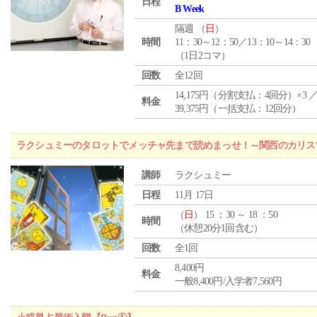
日程
B Week
隔週 （
日
）
時間
11：30～12：50／13：10～14：30
（1日2コマ）
回数
全12回
14,175円（分割支払：4回分）×3 
料金
39,375円（一括支払：12回分）
ラクシュミーのタロットでメッチャ先まで読めまっせ！～関西のカリス
講師
ラクシュミー
日程
11月 17日
（
日
） 15 ：30 ～ 18 ：50
時間
（休憩20分1回含む）
回数
全1回
8,400円
料金
一般8,400円/入学者7,560円