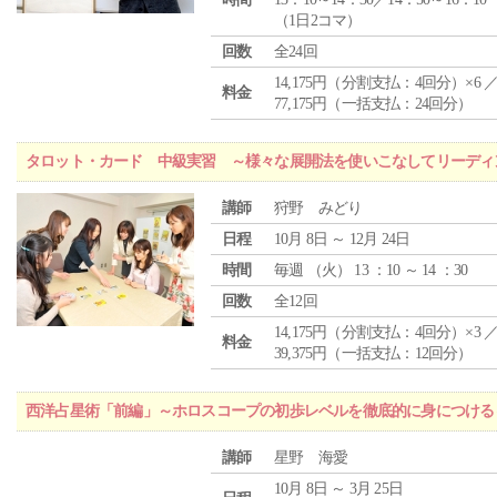
（1日2コマ）
回数
全24回
14,175円（分割支払：4回分）×6 
料金
77,175円（一括支払：24回分）
タロット・カード 中級実習 ～様々な展開法を使いこなしてリーディ
講師
狩野 みどり
日程
10月 8日 ～ 12月 24日
時間
毎週 （
火
） 13 ：10 ～ 14 ：30
回数
全12回
14,175円（分割支払：4回分）×3 
料金
39,375円（一括支払：12回分）
西洋占星術「前編」～ホロスコープの初歩レベルを徹底的に身につける
講師
星野 海愛
10月 8日 ～ 3月 25日