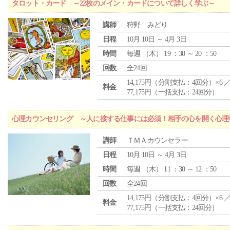
タロット・カード ～22枚のメイン・カードについて詳しく学ぶ～
講師
狩野 みどり
日程
10月 10日 ～ 4月 3日
時間
毎週 （
木
） 19 ：30 ～ 20 ：50
回数
全24回
14,175円（分割支払：4回分）×6 
料金
77,175円（一括支払：24回分）
心理カウンセリング ～人に接する仕事には必須！相手の心を開く心理
講師
ＴＭＡカウンセラー
日程
10月 10日 ～ 4月 3日
時間
毎週 （
木
） 11 ：30 ～ 12 ：50
回数
全24回
14,175円（分割支払：4回分）×6 
料金
77,175円（一括支払：24回分）