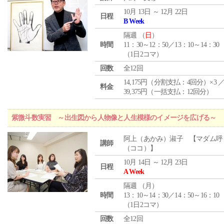
10月 13日 ～ 12月 22日
日程
B Week
隔週 （
日
）
時間
11：30～12：50／13：10～14：30
（1日2コマ）
回数
全12回
14,175円（分割支払：4回分）×3 
料金
39,375円（一括支払：12回分）
紫微斗数実習 ～出生図から人物像と人生模様のイメージを広げる～
阿上（あかみ）淑子 【マダム呼
講師
（ココ）】
10月 14日 ～ 12月 23日
日程
A Week
隔週 （
月
）
時間
13：10～14：30／14：50～16：10
（1日2コマ）
回数
全12回