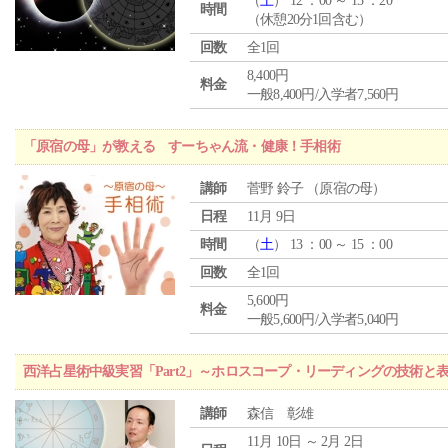
（
土
） 12 ：00 ～ 15 ：20
時間
（休憩20分1回含む）
回数
全1回
8,400円
料金
一般8,400円/入学者7,560円
「原宿の母」が教える すーちゃん流・健康！手相術
講師
菅野 鈴子 （原宿の母）
日程
11月 9日
時間
（
土
） 13 ：00 ～ 15 ：00
回数
全1回
5,600円
料金
一般5,600円/入学者5,040円
西洋占星術中級実習「Part2」～ホロスコープ・リーディングの技術と
講師
森信 彰雄
11月 10日 ～ 2月 2日