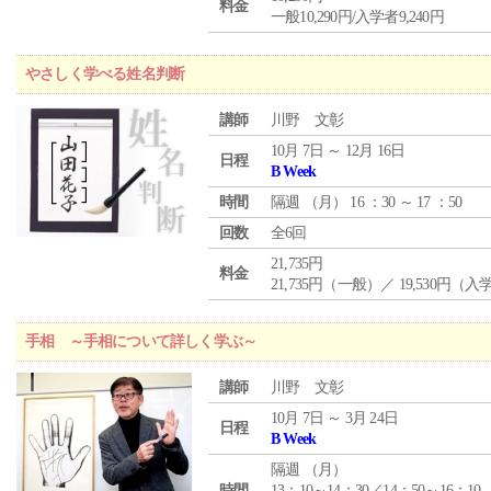
料金
一般10,290円/入学者9,240円
やさしく学べる姓名判断
講師
川野 文彰
10月 7日 ～ 12月 16日
日程
B Week
時間
隔週 （
月
） 16 ：30 ～ 17 ：50
回数
全6回
21,735円
料金
21,735円（一般）／ 19,530円（
手相 ～手相について詳しく学ぶ～
講師
川野 文彰
10月 7日 ～ 3月 24日
日程
B Week
隔週 （
月
）
時間
13：10～14：30／14：50～16：10