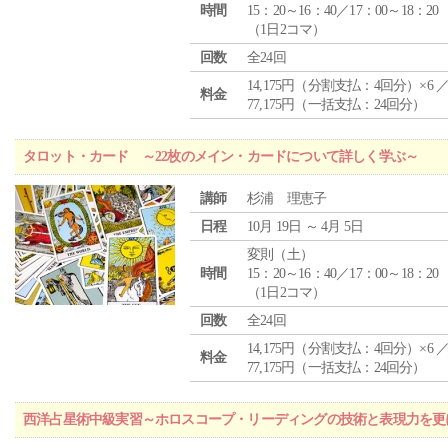
時間
15：20～16：40／17：00～18：20
（1日2コマ）
回数
全24回
14,175円（分割支払：4回分）×6 
料金
77,175円（一括支払：24回分）
タロット・カード ～22枚のメイン・カードについて詳しく学ぶ～
講師
杉浦 理恵子
日程
10月 19日 ～ 4月 5日
変則（土）
時間
15：20～16：40／17：00～18：20
（1日2コマ）
回数
全24回
14,175円（分割支払：4回分）×6 
料金
77,175円（一括支払：24回分）
西洋占星術中級実習～ホロスコープ・リーディングの技術と表現力を更