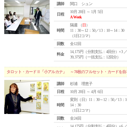
講師
関口 シュン
10月 20日 ～ 1月 5日
日程
A Week
隔週 （
日
）
時間
11：30～12：50／13：10～14：30
（1日2コマ）
回数
全12回
14,175円（分割支払：4回分）×3 
料金
39,375円（一括支払：12回分）
タロット・カードⅡ「小アルカナ」 ～78枚のフルセット・カードを自
講師
杉浦 理恵子
日程
10月 20日 ～ 4月 6日
変則（日）11：30～12：50／13：1
時間
14：30
（1日2コマ）
回数
全24回
14,175円（分割支払：4回分）×6 