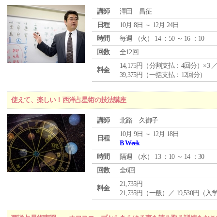
講師
澤田 昌征
日程
10月 8日 ～ 12月 24日
時間
毎週 （
火
） 14 ：50 ～ 16 ：10
回数
全12回
14,175円（分割支払：4回分）×3 
料金
39,375円（一括支払：12回分）
使えて、楽しい！西洋占星術の技法講座
講師
北路 久御子
10月 9日 ～ 12月 18日
日程
B Week
時間
隔週 （
水
） 13 ：10 ～ 14 ：30
回数
全6回
21,735円
料金
21,735円（一般）／ 19,530円（