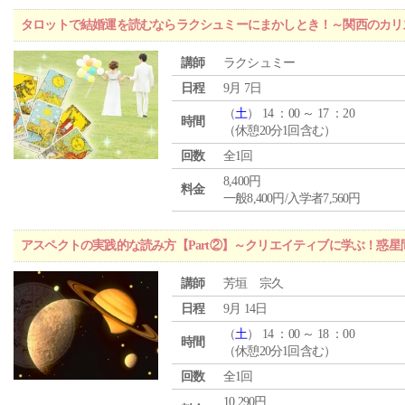
タロットで結婚運を読むならラクシュミーにまかしとき！～関西のカリ
講師
ラクシュミー
日程
9月 7日
（
土
） 14 ：00 ～ 17 ：20
時間
（休憩20分1回含む）
回数
全1回
8,400円
料金
一般8,400円/入学者7,560円
アスペクトの実践的な読み方【Part②】～クリエイティブに学ぶ！惑
講師
芳垣 宗久
日程
9月 14日
（
土
） 14 ：00 ～ 18 ：00
時間
（休憩20分1回含む）
回数
全1回
10,290円