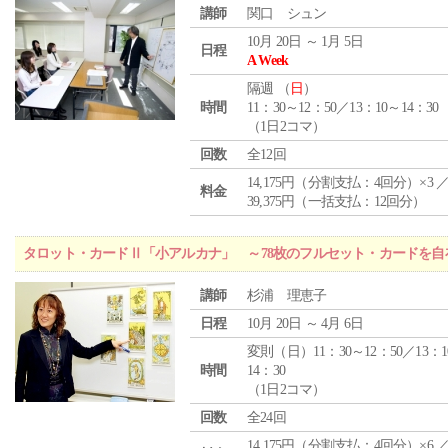
講師
関口 シュン
10月 20日 ～ 1月 5日
日程
A Week
隔週 （
日
）
時間
11：30～12：50／13：10～14：30
（1日2コマ）
回数
全12回
14,175円（分割支払：4回分）×3 
料金
39,375円（一括支払：12回分）
タロット・カードⅡ「小アルカナ」 ～78枚のフルセット・カードを自
講師
杉浦 理恵子
日程
10月 20日 ～ 4月 6日
変則（日）11：30～12：50／13：1
時間
14：30
（1日2コマ）
回数
全24回
14,175円（分割支払：4回分）×6 