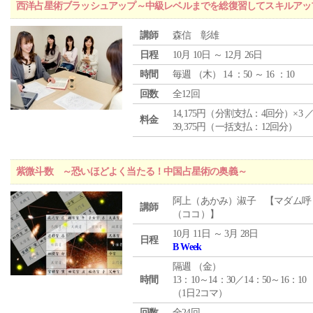
西洋占星術ブラッシュアップ～中級レベルまでを総復習してスキルアッ
講師
森信 彰雄
日程
10月 10日 ～ 12月 26日
時間
毎週 （
木
） 14 ：50 ～ 16 ：10
回数
全12回
14,175円（分割支払：4回分）×3 
料金
39,375円（一括支払：12回分）
紫微斗数 ～恐いほどよく当たる！中国占星術の奥義～
阿上（あかみ）淑子 【マダム呼
講師
（ココ）】
10月 11日 ～ 3月 28日
日程
B Week
隔週 （
金
）
時間
13：10～14：30／14：50～16：10
（1日2コマ）
回数
全24回