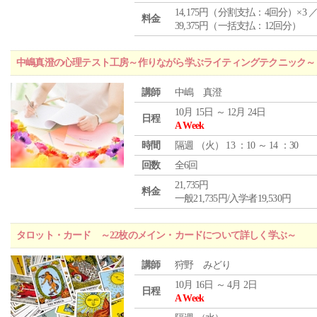
14,175円（分割支払：4回分）×3 
料金
39,375円（一括支払：12回分）
中嶋真澄の心理テスト工房～作りながら学ぶライティングテクニック～
講師
中嶋 真澄
10月 15日 ～ 12月 24日
日程
A Week
時間
隔週 （
火
） 13 ：10 ～ 14 ：30
回数
全6回
21,735円
料金
一般21,735円/入学者19,530円
タロット・カード ～22枚のメイン・カードについて詳しく学ぶ～
講師
狩野 みどり
10月 16日 ～ 4月 2日
日程
A Week