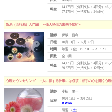
14,175円（分割支払：4回分）×6 
料金
77,175円（一括支払：24回分）
断易（五行易）入門編 ～仙人秘伝の未来予知術～
講師
保坂 昌利
日程
10月 11日 ～ 12月 27日
時間
毎週 （
金
） 19 ：00 ～ 20 ：20
回数
全12回
14,175円（分割支払：4回分）×3 
料金
39,375円（一括支払：12回分）
心理カウンセリング ～人に接する仕事には必須！相手の心を開く心理
講師
小槌 陽一
10月 12日 ～ 3月 29日
日程
B Week
隔週 （
土
）