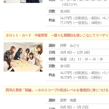
（1日2コマ）
回数
全24回
14,175円（分割支払：4回分）×6 
料金
77,175円（一括支払：24回分）
タロット・カード 中級実習 ～様々な展開法を使いこなしてリーディ
講師
狩野 みどり
日程
10月 8日 ～ 12月 24日
時間
毎週 （
火
） 13 ：10 ～ 14 ：30
回数
全12回
14,175円（分割支払：4回分）×3 
料金
39,375円（一括支払：12回分）
西洋占星術「前編」～ホロスコープの初歩レベルを徹底的に身につける
講師
星野 海愛
10月 8日 ～ 3月 25日