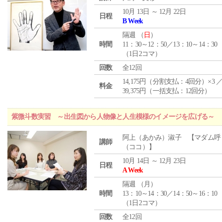
10月 13日 ～ 12月 22日
日程
B Week
隔週 （
日
）
時間
11：30～12：50／13：10～14：30
（1日2コマ）
回数
全12回
14,175円（分割支払：4回分）×3 
料金
39,375円（一括支払：12回分）
紫微斗数実習 ～出生図から人物像と人生模様のイメージを広げる～
阿上（あかみ）淑子 【マダム呼
講師
（ココ）】
10月 14日 ～ 12月 23日
日程
A Week
隔週 （
月
）
時間
13：10～14：30／14：50～16：10
（1日2コマ）
回数
全12回