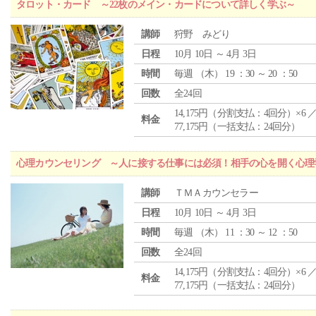
タロット・カード ～22枚のメイン・カードについて詳しく学ぶ～
講師
狩野 みどり
日程
10月 10日 ～ 4月 3日
時間
毎週 （
木
） 19 ：30 ～ 20 ：50
回数
全24回
14,175円（分割支払：4回分）×6 
料金
77,175円（一括支払：24回分）
心理カウンセリング ～人に接する仕事には必須！相手の心を開く心理
講師
ＴＭＡカウンセラー
日程
10月 10日 ～ 4月 3日
時間
毎週 （
木
） 11 ：30 ～ 12 ：50
回数
全24回
14,175円（分割支払：4回分）×6 
料金
77,175円（一括支払：24回分）