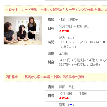
タロット・カード実習 ～様々な展開法とリーディングの極意を身につ
講師
杉浦 理恵子
10月 19日 ～ 12月 28日
日程
A Week
隔週 （
土
）
時間
11：30～12：50／13：10～14：30
（1日2コマ）
回数
全12回
14,175円（分割支払：4回分）×3 
料金
39,375円（一括支払：12回分）
四柱推命 ～基礎から学ぶ本場・中国の四柱推命の真髄～
講師
澤田 昌征
10月 19日 ～ 4月 5日
日程
A Week
隔週 （
土
）