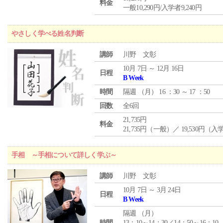
料金
一般10,290円/入学者9,240円
やさしく学べる姓名判断
講師
川野 文彰
10月 7日 ～ 12月 16日
日程
B Week
時間
隔週 （
月
） 16 ：30 ～ 17 ：50
回数
全6回
21,735円
料金
21,735円（一般）／ 19,530円（
手相 ～手相について詳しく学ぶ～
講師
川野 文彰
10月 7日 ～ 3月 24日
日程
B Week
隔週 （
月
）
時間
13：10～14：30／14：50～16：10