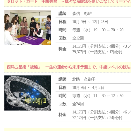
タロット・カード 中級実習 ～様々な展開法を使いこなしてリーディ
講師
森信 彰雄
日程
10月 9日 ～ 12月 25日
時間
毎週 （
水
） 19 ：00 ～ 20 ：20
回数
全12回
14,175円（分割支払：4回分）×3 
料金
39,375円（一括支払：12回分）
西洋占星術「後編」 一生の運命から未来予測まで、中級レベルの技法
講師
北路 久御子
日程
10月 9日 ～ 4月 2日
時間
毎週 （
水
） 11 ：30 ～ 12 ：50
回数
全24回
14,175円（分割支払：4回分）×6 
料金
77,175円（一括支払：24回分）