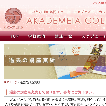
占いを学
TOPページ
>
過去の講座実績
過去の講座も充実しております。参考にご覧下さい。
こちらのページでは過去に開催した 数多くの講座の実績を紹介しており
入学や受講を検討されている方や、そうでない方も充実したラインナッ