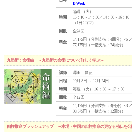
日程
B Week
隔週 （
火
）
時間
13：10～14：30／14：50～16：10
（1日2コマ）
回数
全24回
14,175円（分割支払：4回分）×6 
料金
77,175円（一括支払：24回分）
九星術：命術編 ～九星術の命術について詳しく学ぶ～
講師
澤田 昌征
日程
10月 8日 ～ 12月 24日
時間
毎週 （
火
） 16 ：30 ～ 17 ：50
回数
全12回
14,175円（分割支払：4回分）×3 
料金
39,375円（一括支払：12回分）
四柱推命ブラッシュアップ ～本場・中国の四柱推命の更なる秘伝を公