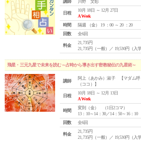
講師
川野 文彰
10月 18日 ～ 12月 27日
日程
A Week
時間
隔週 （
金
） 19 ：00 ～ 20 ：20
回数
全6回
21,735円
料金
21,735円（一般）／ 19,530円（
飛星・三元九星で未来を読む～占時から導き出す密教秘伝の九星術～
阿上（あかみ）淑子 【マダム呼
講師
（ココ）】
10月 18日 ～ 12月 13日
日程
A Week
変則（金） （1日2コマ）
時間
13：10～14：30／14：50～16：10
回数
全6回
21,735円
料金
21,735円（一般）／ 19,530円（