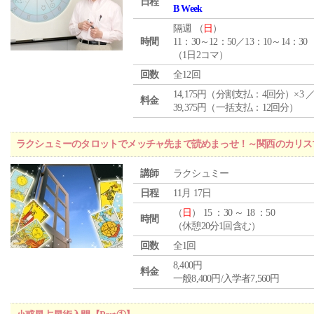
日程
B Week
隔週 （
日
）
時間
11：30～12：50／13：10～14：30
（1日2コマ）
回数
全12回
14,175円（分割支払：4回分）×3 
料金
39,375円（一括支払：12回分）
ラクシュミーのタロットでメッチャ先まで読めまっせ！～関西のカリス
講師
ラクシュミー
日程
11月 17日
（
日
） 15 ：30 ～ 18 ：50
時間
（休憩20分1回含む）
回数
全1回
8,400円
料金
一般8,400円/入学者7,560円