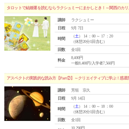
タロットで結婚運を読むならラクシュミーにまかしとき！～関西のカリ
講師
ラクシュミー
日程
9月 7日
（
土
） 14 ：00 ～ 17 ：20
時間
（休憩20分1回含む）
回数
全1回
8,400円
料金
一般8,400円/入学者7,560円
アスペクトの実践的な読み方【Part②】～クリエイティブに学ぶ！惑
講師
芳垣 宗久
日程
9月 14日
（
土
） 14 ：00 ～ 18 ：00
時間
（休憩20分1回含む）
回数
全1回
10,290円