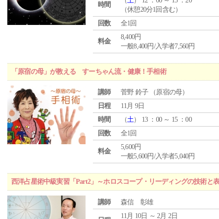
（
土
） 12 ：00 ～ 15 ：20
時間
（休憩20分1回含む）
回数
全1回
8,400円
料金
一般8,400円/入学者7,560円
「原宿の母」が教える すーちゃん流・健康！手相術
講師
菅野 鈴子 （原宿の母）
日程
11月 9日
時間
（
土
） 13 ：00 ～ 15 ：00
回数
全1回
5,600円
料金
一般5,600円/入学者5,040円
西洋占星術中級実習「Part2」～ホロスコープ・リーディングの技術と
講師
森信 彰雄
11月 10日 ～ 2月 2日