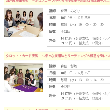
西洋占星術実習 ～ホロスコープからあらゆる事を読み取る訓練をおこ
講師
狩野 みどり
日程
10月 9日 ～ 12月 25日
時間
毎週 （
水
） 19 ：00 ～ 20 ：20
回数
全12回
14,175円（分割支払：4回分）×3 
料金
39,375円（一括支払：12回分）
タロット・カード実習 ～様々な展開法とリーディングの極意を身につ
講師
森信 彰雄
日程
10月 9日 ～ 12月 25日
時間
毎週 （
水
） 13 ：10 ～ 14 ：30
回数
全12回
14,175円（分割支払：4回分）×3 
料金
39,375円（一括支払：12回分）