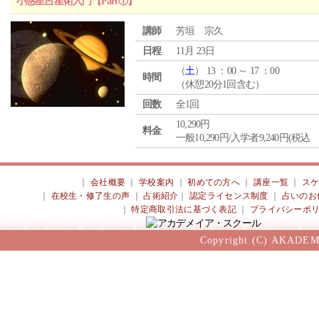
小惑星占星術入門【Part①】
講師
芳垣 宗久
日程
11月 23日
（
土
） 13 ：00 ～ 17 ：00
時間
（休憩20分1回含む）
回数
全1回
10,290円
料金
一般10,290円/入学者9,240円(税込
｜
会社概要
｜
学校案内
｜
初めての方へ
｜
講座一覧
｜
ス
｜
在校生・修了生の声
｜
占術紹介
｜
認定ライセンス制度
｜
占いのお
｜
特定商取引法に基づく表記
｜
プライバシーポ
Copyright (C) AKADEM