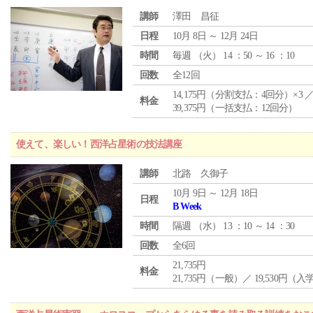
講師
澤田 昌征
日程
10月 8日 ～ 12月 24日
時間
毎週 （
火
） 14 ：50 ～ 16 ：10
回数
全12回
14,175円（分割支払：4回分）×3 
料金
39,375円（一括支払：12回分）
使えて、楽しい！西洋占星術の技法講座
講師
北路 久御子
10月 9日 ～ 12月 18日
日程
B Week
時間
隔週 （
水
） 13 ：10 ～ 14 ：30
回数
全6回
21,735円
料金
21,735円（一般）／ 19,530円（