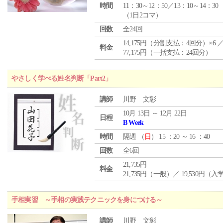
時間
11：30～12：50／13：10～14：30
（1日2コマ）
回数
全24回
14,175円（分割支払：4回分）×6 
料金
77,175円（一括支払：24回分）
やさしく学べる姓名判断「Part2」
講師
川野 文彰
10月 13日 ～ 12月 22日
日程
B Week
時間
隔週 （
日
） 15 ：20 ～ 16 ：40
回数
全6回
21,735円
料金
21,735円（一般）／ 19,530円（
手相実習 ～手相の実践テクニックを身につける～
講師
川野 文彰