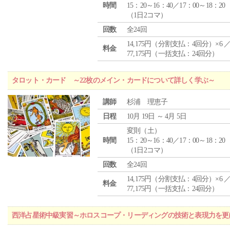
時間
15：20～16：40／17：00～18：20
（1日2コマ）
回数
全24回
14,175円（分割支払：4回分）×6 
料金
77,175円（一括支払：24回分）
タロット・カード ～22枚のメイン・カードについて詳しく学ぶ～
講師
杉浦 理恵子
日程
10月 19日 ～ 4月 5日
変則（土）
時間
15：20～16：40／17：00～18：20
（1日2コマ）
回数
全24回
14,175円（分割支払：4回分）×6 
料金
77,175円（一括支払：24回分）
西洋占星術中級実習～ホロスコープ・リーディングの技術と表現力を更