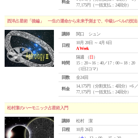
料金
77,175円（一括支払：24回分）
西洋占星術「後編」 一生の運命から未来予測まで、中級レベルの技法
講師
関口 シュン
10月 20日 ～ 4月 6日
日程
A Week
隔週 （
日
）
時間
15：20～16：40／17：00～18：20
（1日2コマ）
回数
全24回
14,175円（分割支払：4回分）×6 
料金
77,175円（一括支払：24回分）
松村潔のハーモニック占星術入門
講師
松村 潔
日程
10月 26日