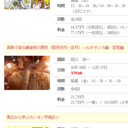
隔週 （
水
）
時間
13：10～14：30／14：50～16：10
（1日2コマ）
回数
全24回
14,175円（分割支払：4回分）×6 
料金
77,175円（一括支払：24回分）
原典で辿る錬金術の歴史〈西洋古代～近代〉―ルネサンス編・近世編
講師
田口 清一
10月 18日 ～ 12月 27日
日程
A Week
時間
隔週 （
金
） 14 ：50 ～ 16 ：10
回数
全6回
21,735円
料金
21,735円（一般）／ 19,530円（
実占から学ぶカンタン手相占い