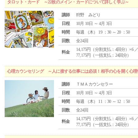
タロット・カード ～22枚のメイン・カードについて詳しく学ぶ～
講師
狩野 みどり
日程
10月 10日 ～ 4月 3日
時間
毎週 （
木
） 19 ：30 ～ 20 ：50
回数
全24回
14,175円（分割支払：4回分）×6 
料金
77,175円（一括支払：24回分）
心理カウンセリング ～人に接する仕事には必須！相手の心を開く心理
講師
ＴＭＡカウンセラー
日程
10月 10日 ～ 4月 3日
時間
毎週 （
木
） 11 ：30 ～ 12 ：50
回数
全24回
14,175円（分割支払：4回分）×6 
料金
77,175円（一括支払：24回分）