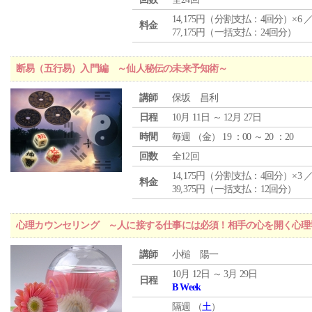
14,175円（分割支払：4回分）×6 
料金
77,175円（一括支払：24回分）
断易（五行易）入門編 ～仙人秘伝の未来予知術～
講師
保坂 昌利
日程
10月 11日 ～ 12月 27日
時間
毎週 （
金
） 19 ：00 ～ 20 ：20
回数
全12回
14,175円（分割支払：4回分）×3 
料金
39,375円（一括支払：12回分）
心理カウンセリング ～人に接する仕事には必須！相手の心を開く心理
講師
小槌 陽一
10月 12日 ～ 3月 29日
日程
B Week
隔週 （
土
）