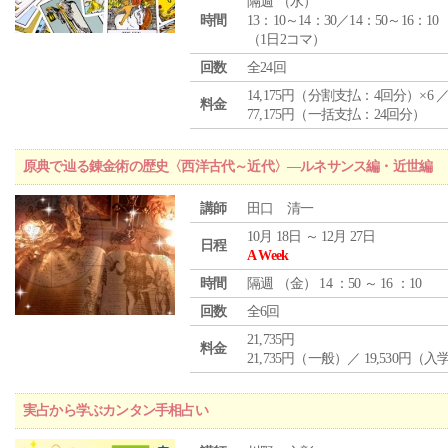
隔週 （
水
）
時間
13：10～14：30／14：50～16：10
（1日2コマ）
回数
全24回
14,175円（分割支払：4回分）×6 
料金
77,175円（一括支払：24回分）
原典で辿る錬金術の歴史〈西洋古代～近代〉―ルネサンス編・近世編
講師
田口 清一
10月 18日 ～ 12月 27日
日程
A Week
時間
隔週 （
金
） 14 ：50 ～ 16 ：10
回数
全6回
21,735円
料金
21,735円（一般）／ 19,530円（
実占から学ぶカンタン手相占い