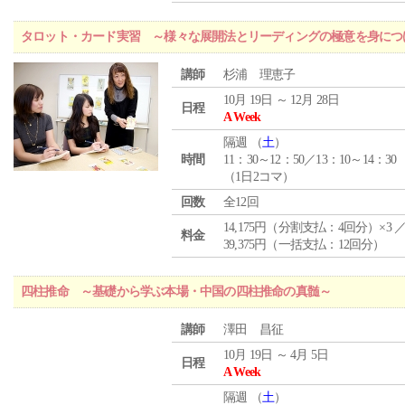
タロット・カード実習 ～様々な展開法とリーディングの極意を身につ
講師
杉浦 理恵子
10月 19日 ～ 12月 28日
日程
A Week
隔週 （
土
）
時間
11：30～12：50／13：10～14：30
（1日2コマ）
回数
全12回
14,175円（分割支払：4回分）×3 
料金
39,375円（一括支払：12回分）
四柱推命 ～基礎から学ぶ本場・中国の四柱推命の真髄～
講師
澤田 昌征
10月 19日 ～ 4月 5日
日程
A Week
隔週 （
土
）