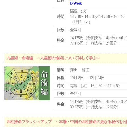
日程
B Week
隔週 （
火
）
時間
13：10～14：30／14：50～16：10
（1日2コマ）
回数
全24回
14,175円（分割支払：4回分）×6 
料金
77,175円（一括支払：24回分）
九星術：命術編 ～九星術の命術について詳しく学ぶ～
講師
澤田 昌征
日程
10月 8日 ～ 12月 24日
時間
毎週 （
火
） 16 ：30 ～ 17 ：50
回数
全12回
14,175円（分割支払：4回分）×3 
料金
39,375円（一括支払：12回分）
四柱推命ブラッシュアップ ～本場・中国の四柱推命の更なる秘伝を公