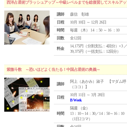
西洋占星術ブラッシュアップ～中級レベルまでを総復習してスキルアッ
講師
森信 彰雄
日程
10月 10日 ～ 12月 26日
時間
毎週 （
木
） 14 ：50 ～ 16 ：10
回数
全12回
14,175円（分割支払：4回分）×3 
料金
39,375円（一括支払：12回分）
紫微斗数 ～恐いほどよく当たる！中国占星術の奥義～
阿上（あかみ）淑子 【マダム呼
講師
（ココ）】
10月 11日 ～ 3月 28日
日程
B Week
隔週 （
金
）
時間
13：10～14：30／14：50～16：10
（1日2コマ）
回数
全24回