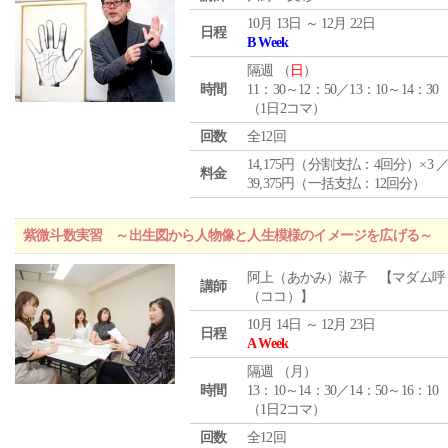
10月 13日 ～ 12月 22日
日程
B Week
隔週 （
日
）
時間
11：30～12：50／13：10～14：30
（1日2コマ）
回数
全12回
14,175円（分割支払：4回分）×3 
料金
39,375円（一括支払：12回分）
紫微斗数実習 ～出生図から人物像と人生模様のイメージを広げる～
阿上（あかみ）淑子 【マダム呼
講師
（ココ）】
10月 14日 ～ 12月 23日
日程
A Week
隔週 （
月
）
時間
13：10～14：30／14：50～16：10
（1日2コマ）
回数
全12回