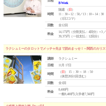
日程
B Week
隔週 （
日
）
時間
11：30～12：50／13：10～14：30
（1日2コマ）
回数
全12回
14,175円（分割支払：4回分）×3 
料金
39,375円（一括支払：12回分）
ラクシュミーのタロットでメッチャ先まで読めまっせ！～関西のカリス
講師
ラクシュミー
日程
11月 17日
（
日
） 15 ：30 ～ 18 ：50
時間
（休憩20分1回含む）
回数
全1回
8,400円
料金
一般8,400円/入学者7,560円