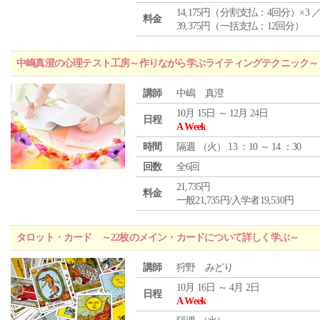
14,175円（分割支払：4回分）×3 
料金
39,375円（一括支払：12回分）
中嶋真澄の心理テスト工房～作りながら学ぶライティングテクニック～
講師
中嶋 真澄
10月 15日 ～ 12月 24日
日程
A Week
時間
隔週 （
火
） 13 ：10 ～ 14 ：30
回数
全6回
21,735円
料金
一般21,735円/入学者19,530円
タロット・カード ～22枚のメイン・カードについて詳しく学ぶ～
講師
狩野 みどり
10月 16日 ～ 4月 2日
日程
A Week