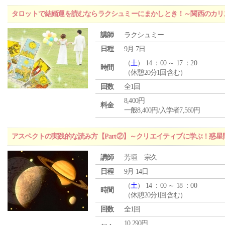
タロットで結婚運を読むならラクシュミーにまかしとき！～関西のカリ
講師
ラクシュミー
日程
9月 7日
（
土
） 14 ：00 ～ 17 ：20
時間
（休憩20分1回含む）
回数
全1回
8,400円
料金
一般8,400円/入学者7,560円
アスペクトの実践的な読み方【Part②】～クリエイティブに学ぶ！惑
講師
芳垣 宗久
日程
9月 14日
（
土
） 14 ：00 ～ 18 ：00
時間
（休憩20分1回含む）
回数
全1回
10,290円