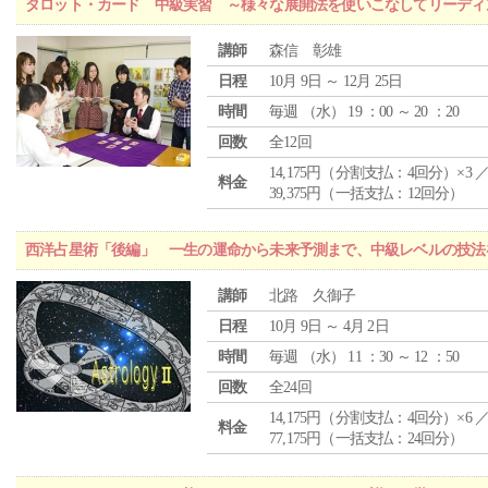
タロット・カード 中級実習 ～様々な展開法を使いこなしてリーディ
講師
森信 彰雄
日程
10月 9日 ～ 12月 25日
時間
毎週 （
水
） 19 ：00 ～ 20 ：20
回数
全12回
14,175円（分割支払：4回分）×3 
料金
39,375円（一括支払：12回分）
西洋占星術「後編」 一生の運命から未来予測まで、中級レベルの技法
講師
北路 久御子
日程
10月 9日 ～ 4月 2日
時間
毎週 （
水
） 11 ：30 ～ 12 ：50
回数
全24回
14,175円（分割支払：4回分）×6 
料金
77,175円（一括支払：24回分）