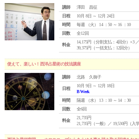
講師
澤田 昌征
日程
10月 8日 ～ 12月 24日
時間
毎週 （
火
） 14 ：50 ～ 16 ：10
回数
全12回
14,175円（分割支払：4回分）×3 
料金
39,375円（一括支払：12回分）
使えて、楽しい！西洋占星術の技法講座
講師
北路 久御子
10月 9日 ～ 12月 18日
日程
B Week
時間
隔週 （
水
） 13 ：10 ～ 14 ：30
回数
全6回
21,735円
料金
21,735円（一般）／ 19,530円（