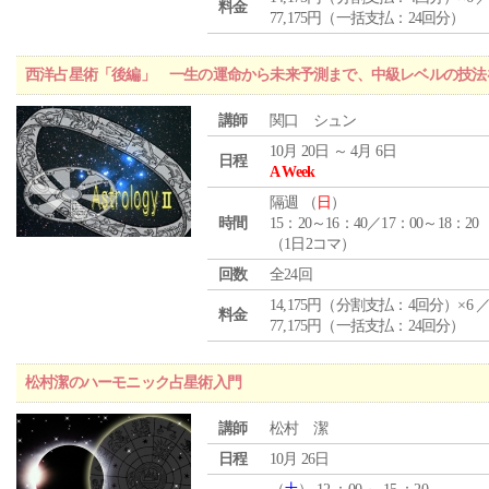
料金
77,175円（一括支払：24回分）
西洋占星術「後編」 一生の運命から未来予測まで、中級レベルの技法
講師
関口 シュン
10月 20日 ～ 4月 6日
日程
A Week
隔週 （
日
）
時間
15：20～16：40／17：00～18：20
（1日2コマ）
回数
全24回
14,175円（分割支払：4回分）×6 
料金
77,175円（一括支払：24回分）
松村潔のハーモニック占星術入門
講師
松村 潔
日程
10月 26日