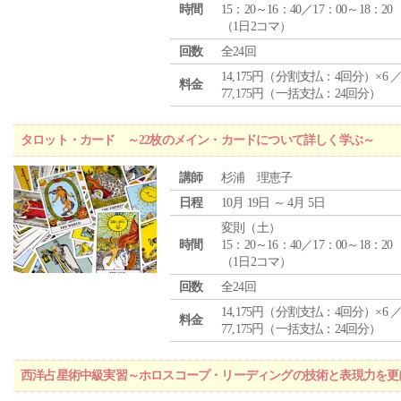
時間
15：20～16：40／17：00～18：20
（1日2コマ）
回数
全24回
14,175円（分割支払：4回分）×6 
料金
77,175円（一括支払：24回分）
タロット・カード ～22枚のメイン・カードについて詳しく学ぶ～
講師
杉浦 理恵子
日程
10月 19日 ～ 4月 5日
変則（土）
時間
15：20～16：40／17：00～18：20
（1日2コマ）
回数
全24回
14,175円（分割支払：4回分）×6 
料金
77,175円（一括支払：24回分）
西洋占星術中級実習～ホロスコープ・リーディングの技術と表現力を更