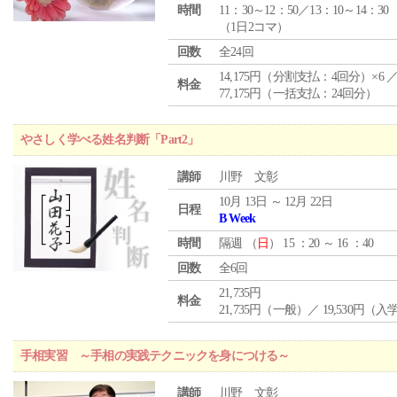
時間
11：30～12：50／13：10～14：30
（1日2コマ）
回数
全24回
14,175円（分割支払：4回分）×6 
料金
77,175円（一括支払：24回分）
やさしく学べる姓名判断「Part2」
講師
川野 文彰
10月 13日 ～ 12月 22日
日程
B Week
時間
隔週 （
日
） 15 ：20 ～ 16 ：40
回数
全6回
21,735円
料金
21,735円（一般）／ 19,530円（
手相実習 ～手相の実践テクニックを身につける～
講師
川野 文彰