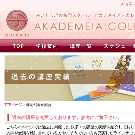
占いを学
TOPページ
>
過去の講座実績
過去の講座も充実しております。参考にご覧下さい。
こちらのページでは過去に開催した 数多くの講座の実績を紹介しており
入学や受講を検討されている方や、そうでない方も充実したラインナッ