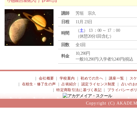
小惑星占星術入門【Part①】
講師
芳垣 宗久
日程
11月 23日
（
土
） 13 ：00 ～ 17 ：00
時間
（休憩20分1回含む）
回数
全1回
10,290円
料金
一般10,290円/入学者9,240円(税込
｜
会社概要
｜
学校案内
｜
初めての方へ
｜
講座一覧
｜
ス
｜
在校生・修了生の声
｜
占術紹介
｜
認定ライセンス制度
｜
占いのお
｜
特定商取引法に基づく表記
｜
プライバシーポ
Copyright (C) AKADEM