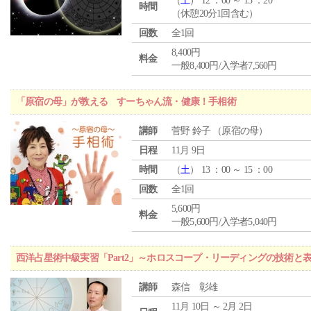
（
土
） 12 ：00 ～ 15 ：20
時間
（休憩20分1回含む）
回数
全1回
8,400円
料金
一般8,400円/入学者7,560円
「原宿の母」が教える すーちゃん流・健康！手相術
講師
菅野 鈴子 （原宿の母）
日程
11月 9日
時間
（
土
） 13 ：00 ～ 15 ：00
回数
全1回
5,600円
料金
一般5,600円/入学者5,040円
西洋占星術中級実習「Part2」～ホロスコープ・リーディングの技術と
講師
森信 彰雄
11月 10日 ～ 2月 2日