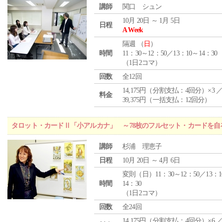
講師
関口 シュン
10月 20日 ～ 1月 5日
日程
A Week
隔週 （
日
）
時間
11：30～12：50／13：10～14：30
（1日2コマ）
回数
全12回
14,175円（分割支払：4回分）×3 
料金
39,375円（一括支払：12回分）
タロット・カードⅡ「小アルカナ」 ～78枚のフルセット・カードを自
講師
杉浦 理恵子
日程
10月 20日 ～ 4月 6日
変則（日）11：30～12：50／13：1
時間
14：30
（1日2コマ）
回数
全24回
14,175円（分割支払：4回分）×6 