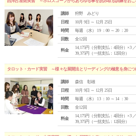
西洋占星術実習 ～ホロスコープからあらゆる事を読み取る訓練をおこ
講師
狩野 みどり
日程
10月 9日 ～ 12月 25日
時間
毎週 （
水
） 19 ：00 ～ 20 ：20
回数
全12回
14,175円（分割支払：4回分）×3 
料金
39,375円（一括支払：12回分）
タロット・カード実習 ～様々な展開法とリーディングの極意を身につ
講師
森信 彰雄
日程
10月 9日 ～ 12月 25日
時間
毎週 （
水
） 13 ：10 ～ 14 ：30
回数
全12回
14,175円（分割支払：4回分）×3 
料金
39,375円（一括支払：12回分）