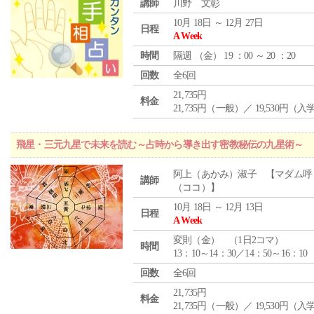
講師
川野 文彰
10月 18日 ～ 12月 27日
日程
A Week
時間
隔週 （
金
） 19 ：00 ～ 20 ：20
回数
全6回
21,735円
料金
21,735円（一般）／ 19,530円（
飛星・三元九星で未来を読む～占時から導き出す密教秘伝の九星術～
阿上（あかみ）淑子 【マダム呼
講師
（ココ）】
10月 18日 ～ 12月 13日
日程
A Week
変則（金） （1日2コマ）
時間
13：10～14：30／14：50～16：10
回数
全6回
21,735円
料金
21,735円（一般）／ 19,530円（