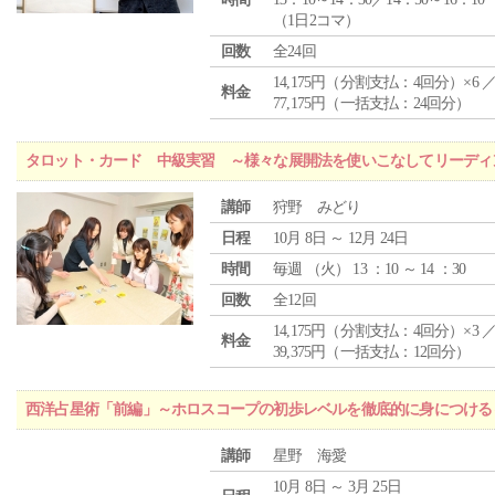
（1日2コマ）
回数
全24回
14,175円（分割支払：4回分）×6 
料金
77,175円（一括支払：24回分）
タロット・カード 中級実習 ～様々な展開法を使いこなしてリーディ
講師
狩野 みどり
日程
10月 8日 ～ 12月 24日
時間
毎週 （
火
） 13 ：10 ～ 14 ：30
回数
全12回
14,175円（分割支払：4回分）×3 
料金
39,375円（一括支払：12回分）
西洋占星術「前編」～ホロスコープの初歩レベルを徹底的に身につける
講師
星野 海愛
10月 8日 ～ 3月 25日