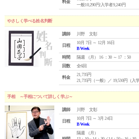
料金
一般10,290円/入学者9,240円
やさしく学べる姓名判断
講師
川野 文彰
10月 7日 ～ 12月 16日
日程
B Week
時間
隔週 （
月
） 16 ：30 ～ 17 ：50
回数
全6回
21,735円
料金
21,735円（一般）／ 19,530円（
手相 ～手相について詳しく学ぶ～
講師
川野 文彰
10月 7日 ～ 3月 24日
日程
B Week
隔週 （
月
）
時間
13：10～14：30／14：50～16：10