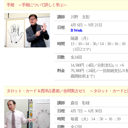
手相 ～手相について詳しく学ぶ～
講師
川野 文彰
4月 6日 ～ 9月 21日
日程
B Week
隔週 （
月
）
時間
13：10～14：30／14：50～16：10
（1日2コマ）
回数
全24回
14,580円（4回／分割支払い）×6
料金
79,380円（24回／一括前納支払※
義開始前まで）
タロット・カード＆西洋占星術／合同実占ゼミ ～タロット・カードと
講師
森信 彰雄
日程
4月 7日 ～ 6月 30日
時間
毎週 （
火
） 14 ：50 ～ 16 ：10
回数
全12回