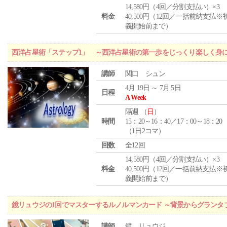
14,580円（4回／分割支払い）×3
料金
40,500円（12回／一括前納支払※
義開始前まで）
西洋占星術「ステップ1」 ～西洋占星術の第一歩をじっくり楽しく身
講師
関口 シュン
4月 19日 ～ 7月 5日
日程
A Week
隔週 （
日
）
時間
15：20～16：40／17：00～18：20
（1日2コマ）
回数
全12回
14,580円（4回／分割支払い）×3
料金
40,500円（12回／一括前納支払※
義開始前まで）
鏡リュウジの1回でマスターするルノルマンカード ～背景からグランタ
講師
鏡 リュウジ