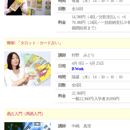
時間
毎週 （
水
） 14 ：50 ～ 16 ：10
回数
全24回
14,580円（4回／分割支払い）×6
料金
79,380円（24回／一括前納支払※
義開始前まで）
簡単! 「タロット・カード占い」
講師
狩野 みどり
4月 9日 ～ 6月 25日
日程
B Week
時間
隔週 （
木
） 14 ：50 ～ 16 ：10
回数
全6回
22,360円
料金
一般22,360円/入学者20,090円
易占入門（周易入門）
講師
中嶋 真澄