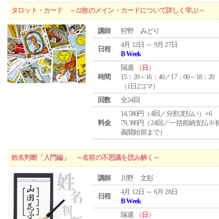
タロット・カード ～22枚のメイン・カードについて詳しく学ぶ～
講師
狩野 みどり
4月 12日 ～ 9月 27日
日程
B Week
隔週 （
日
）
時間
15：20～16：40／17：00～18：20
（1日2コマ）
回数
全24回
14,580円（4回／分割支払い）×6
料金
79,380円（24回／一括前納支払※
義開始前まで）
姓名判断「入門編」 ～名前の不思議を読み解く～
講師
川野 文彰
4月 12日 ～ 6月 28日
日程
B Week
隔週 （
日
）