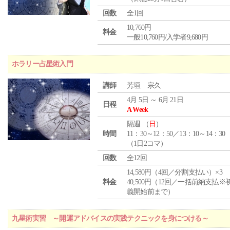
回数
全1回
10,760円
料金
一般10,760円/入学者9,680円
ホラリー占星術入門
講師
芳垣 宗久
4月 5日 ～ 6月 21日
日程
A Week
隔週 （
日
）
時間
11：30～12：50／13：10～14：30
（1日2コマ）
回数
全12回
14,580円（4回／分割支払い）×3
料金
40,500円（12回／一括前納支払※
義開始前まで）
九星術実習 ～開運アドバイスの実践テクニックを身につける～