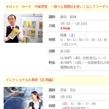
タロット・カード 中級実習 ～様々な展開法を使いこなしてリーディ
講師
森信 彰雄
3月 7日 ～ 5月 23日
日程
A Week
隔週 （
土
）
時間
11：30～12：50／13：10～14：30
（1日2コマ）
回数
全12回
14,580円（4回／分割支払い）×3
料金
40,500円（12回／一括前納支払※
義開始前まで）
イレクショナル占星術 【応用編】
講師
芳垣 宗久
日程
3月 15日
（
日
） 13 ：00 ～ 17 ：00
時間
（休憩20分1回含む）