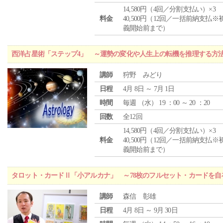
14,580円（4回／分割支払い）×3
料金
40,500円（12回／一括前納支払※
義開始前まで）
西洋占星術「ステップ4」 ～運勢の変化や人生上の転機を推理する方
講師
狩野 みどり
日程
4月 8日 ～ 7月 1日
時間
毎週 （
水
） 19 ：00 ～ 20 ：20
回数
全12回
14,580円（4回／分割支払い）×3
料金
40,500円（12回／一括前納支払※
義開始前まで）
タロット・カードⅡ「小アルカナ」 ～78枚のフルセット・カードを自
講師
森信 彰雄
日程
4月 8日 ～ 9月 30日