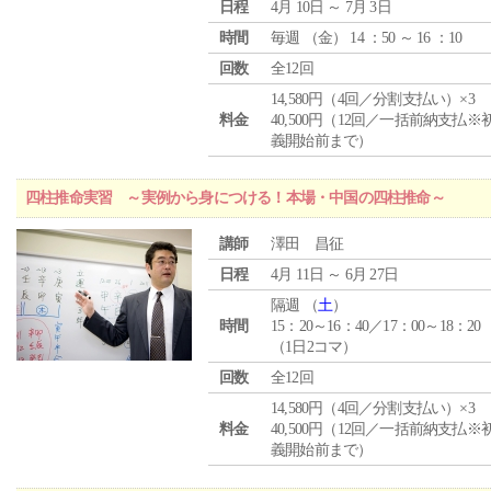
日程
4月 10日 ～ 7月 3日
時間
毎週 （
金
） 14 ：50 ～ 16 ：10
回数
全12回
14,580円（4回／分割支払い）×3
料金
40,500円（12回／一括前納支払※
義開始前まで）
四柱推命実習 ～実例から身につける！本場・中国の四柱推命～
講師
澤田 昌征
日程
4月 11日 ～ 6月 27日
隔週 （
土
）
時間
15：20～16：40／17：00～18：20
（1日2コマ）
回数
全12回
14,580円（4回／分割支払い）×3
料金
40,500円（12回／一括前納支払※
義開始前まで）