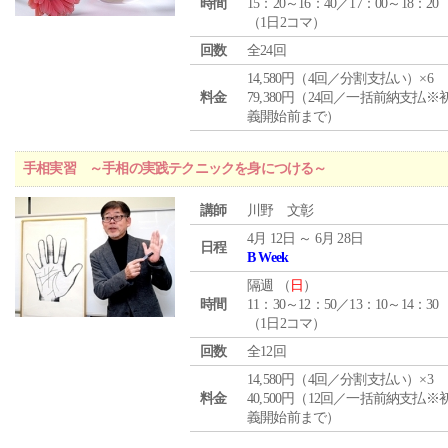
時間
15：20～16：40／17：00～18：20
（1日2コマ）
回数
全24回
14,580円（4回／分割支払い）×6
料金
79,380円（24回／一括前納支払※
義開始前まで）
手相実習 ～手相の実践テクニックを身につける～
講師
川野 文彰
4月 12日 ～ 6月 28日
日程
B Week
隔週 （
日
）
時間
11：30～12：50／13：10～14：30
（1日2コマ）
回数
全12回
14,580円（4回／分割支払い）×3
料金
40,500円（12回／一括前納支払※
義開始前まで）