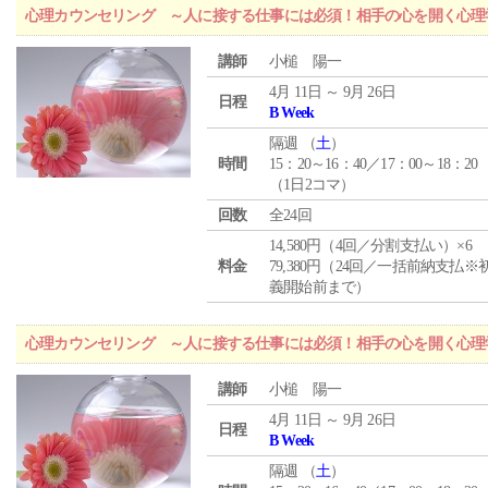
心理カウンセリング ～人に接する仕事には必須！相手の心を開く心理
講師
小槌 陽一
4月 11日 ～ 9月 26日
日程
B Week
隔週 （
土
）
時間
15：20～16：40／17：00～18：20
（1日2コマ）
回数
全24回
14,580円（4回／分割支払い）×6
料金
79,380円（24回／一括前納支払※
義開始前まで）
心理カウンセリング ～人に接する仕事には必須！相手の心を開く心理
講師
小槌 陽一
4月 11日 ～ 9月 26日
日程
B Week
隔週 （
土
）