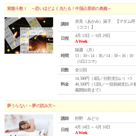
紫微斗数Ⅰ ～恐いほどよく当たる！中国占星術の奥義～
赤見（あかみ）淑子 【マダム呼
講師
（ココ）】
4月 13日 ～ 6月 29日
日程
A Week
隔週 （
月
）
時間
13：10～14：30／14：50～16：10
（1日2コマ）
回数
全12回
14,580円（4回／分割支払い）×3
料金
40,500円（12回／一括前納支払※
義開始前まで）
夢うらない ～夢の読み方～
講師
狩野 みどり
4月 14日 ～ 6月 16日
日程
A Week