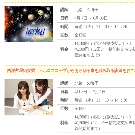
講師
北路 久御子
日程
4月 7日 ～ 6月 30日
時間
毎週 （
火
） 11 ：30 ～ 12 ：50
回数
全12回
14,580円（4回／分割支払い）×3
料金
40,500円（12回／一括前納支払※
義開始前まで）
西洋占星術実習 ～ホロスコープからあらゆる事を読み取る訓練をおこ
講師
北路 久御子
日程
4月 8日 ～ 7月 1日
時間
毎週 （
水
） 13 ：10 ～ 14 ：30
回数
全12回
14,580円（4回／分割支払い）×3
料金
40,500円（12回／一括前納支払※
義開始前まで）