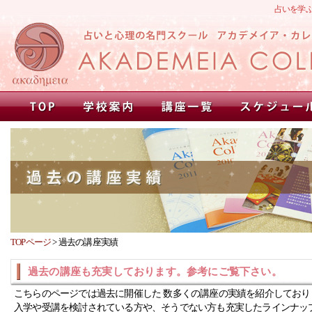
占いを学
TOPページ
>
過去の講座実績
過去の講座も充実しております。参考にご覧下さい。
こちらのページでは過去に開催した 数多くの講座の実績を紹介しており
入学や受講を検討されている方や、そうでない方も充実したラインナッ