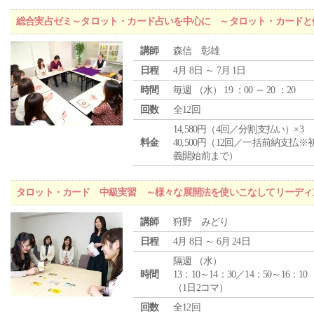
総合実占ゼミ～タロット・カード占いを中心に ～タロット・カードと
講師
森信 彰雄
日程
4月 8日 ～ 7月 1日
時間
毎週 （
水
） 19 ：00 ～ 20 ：20
回数
全12回
14,580円（4回／分割支払い）×3
料金
40,500円（12回／一括前納支払※
義開始前まで）
タロット・カード 中級実習 ～様々な展開法を使いこなしてリーディ
講師
狩野 みどり
日程
4月 8日 ～ 6月 24日
隔週 （
水
）
時間
13：10～14：30／14：50～16：10
（1日2コマ）
回数
全12回