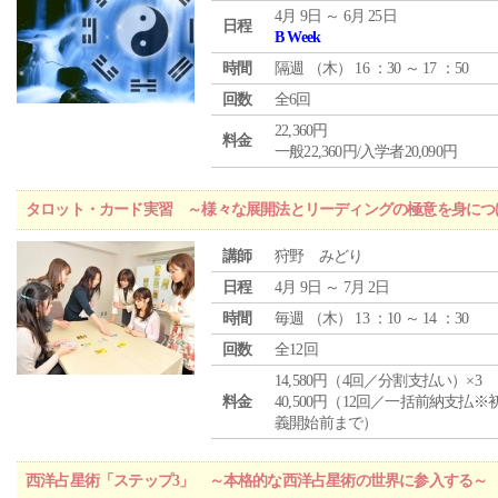
4月 9日 ～ 6月 25日
日程
B Week
時間
隔週 （
木
） 16 ：30 ～ 17 ：50
回数
全6回
22,360円
料金
一般22,360円/入学者20,090円
タロット・カード実習 ～様々な展開法とリーディングの極意を身につ
講師
狩野 みどり
日程
4月 9日 ～ 7月 2日
時間
毎週 （
木
） 13 ：10 ～ 14 ：30
回数
全12回
14,580円（4回／分割支払い）×3
料金
40,500円（12回／一括前納支払※
義開始前まで）
西洋占星術「ステップ3」 ～本格的な西洋占星術の世界に参入する～