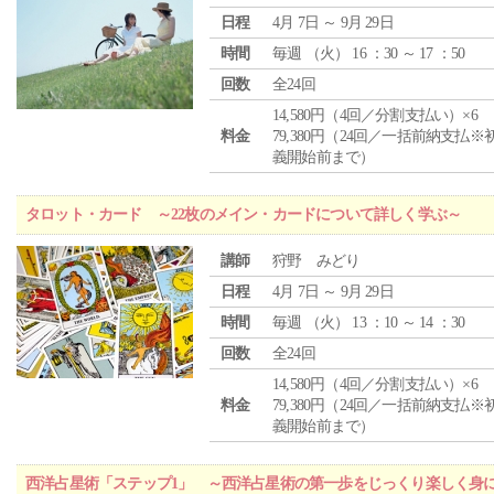
日程
4月 7日 ～ 9月 29日
時間
毎週 （
火
） 16 ：30 ～ 17 ：50
回数
全24回
14,580円（4回／分割支払い）×6
料金
79,380円（24回／一括前納支払※
義開始前まで）
タロット・カード ～22枚のメイン・カードについて詳しく学ぶ～
講師
狩野 みどり
日程
4月 7日 ～ 9月 29日
時間
毎週 （
火
） 13 ：10 ～ 14 ：30
回数
全24回
14,580円（4回／分割支払い）×6
料金
79,380円（24回／一括前納支払※
義開始前まで）
西洋占星術「ステップ1」 ～西洋占星術の第一歩をじっくり楽しく身