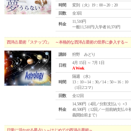
時間
変則（火）19：00～20：20
回数
全3回
11,510円
料金
一般11,510円/入学者10,370円
西洋占星術「ステップ2」 ～本格的な西洋占星術の世界に参入する～
講師
狩野 みどり
4月 15日 ～ 7月 1日
日程
A Week
隔週 （
水
）
時間
13：10～14：30／14：50～16：10
（1日2コマ）
回数
全12回
14,580円（4回／分割支払い）×3
料金
40,500円（12回／一括前納支払※
義開始前まで）
日常に活かせる星占い ～はじめての西洋占星術～