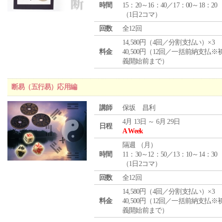
時間
15：20～16：40／17：00～18：20
（1日2コマ）
回数
全12回
14,580円（4回／分割支払い）×3
料金
40,500円（12回／一括前納支払※
義開始前まで）
断易（五行易）応用編
講師
保坂 昌利
4月 13日 ～ 6月 29日
日程
A Week
隔週 （
月
）
時間
11：30～12：50／13：10～14：30
（1日2コマ）
回数
全12回
14,580円（4回／分割支払い）×3
料金
40,500円（12回／一括前納支払※
義開始前まで）