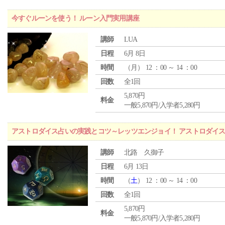
今すぐルーンを使う！ ルーン入門実用講座
講師
LUA
日程
6月 8日
時間
（
月
） 12 ：00 ～ 14 ：00
回数
全1回
5,870円
料金
一般5,870円/入学者5,280円
アストロダイス占いの実践とコツ～レッツエンジョイ！ アストロダイ
講師
北路 久御子
日程
6月 13日
時間
（
土
） 12 ：00 ～ 14 ：00
回数
全1回
5,870円
料金
一般5,870円/入学者5,280円