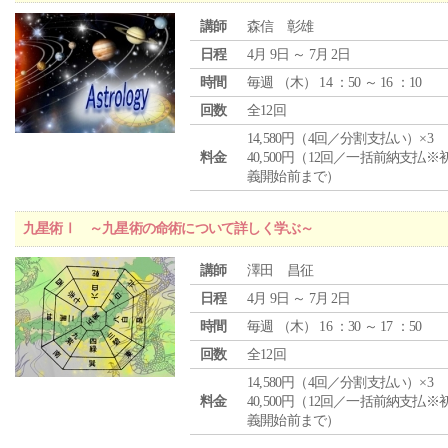
講師
森信 彰雄
日程
4月 9日 ～ 7月 2日
時間
毎週 （
木
） 14 ：50 ～ 16 ：10
回数
全12回
14,580円（4回／分割支払い）×3
料金
40,500円（12回／一括前納支払※
義開始前まで）
九星術Ⅰ ～九星術の命術について詳しく学ぶ～
講師
澤田 昌征
日程
4月 9日 ～ 7月 2日
時間
毎週 （
木
） 16 ：30 ～ 17 ：50
回数
全12回
14,580円（4回／分割支払い）×3
料金
40,500円（12回／一括前納支払※
義開始前まで）