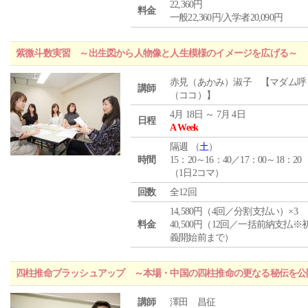
22,360円
料金
一般22,360円/入学者20,090円
紫微斗数実習 ～出生図から人物像と人生模様のイメージを広げる～
赤見（あかみ）淑子 【マダム呼
講師
（ココ）】
4月 18日 ～ 7月 4日
日程
A Week
隔週 （
土
）
時間
15：20～16：40／17：00～18：20
（1日2コマ）
回数
全12回
14,580円（4回／分割支払い）×3
料金
40,500円（12回／一括前納支払※
義開始前まで）
四柱推命ブラッシュアップ ～本場・中国の四柱推命の更なる秘伝を公
講師
澤田 昌征