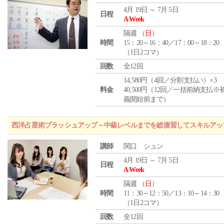
4月 19日 ～ 7月 5日
日程
A Week
隔週 （
日
）
時間
15：20～16：40／17：00～18：20
（1日2コマ）
回数
全12回
14,580円（4回／分割支払い）×3
料金
40,500円（12回／一括前納支払※
義開始前まで）
西洋占星術ブラッシュアップ～中級レベルまでを総復習してスキルアッ
講師
関口 シュン
4月 19日 ～ 7月 5日
日程
A Week
隔週 （
日
）
時間
11：30～12：50／13：10～14：30
（1日2コマ）
回数
全12回