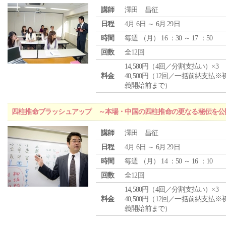
講師
澤田 昌征
日程
4月 6日 ～ 6月 29日
時間
毎週 （
月
） 16 ：30 ～ 17 ：50
回数
全12回
14,580円（4回／分割支払い）×3
料金
40,500円（12回／一括前納支払※
義開始前まで）
四柱推命ブラッシュアップ ～本場・中国の四柱推命の更なる秘伝を公
講師
澤田 昌征
日程
4月 6日 ～ 6月 29日
時間
毎週 （
月
） 14 ：50 ～ 16 ：10
回数
全12回
14,580円（4回／分割支払い）×3
料金
40,500円（12回／一括前納支払※
義開始前まで）