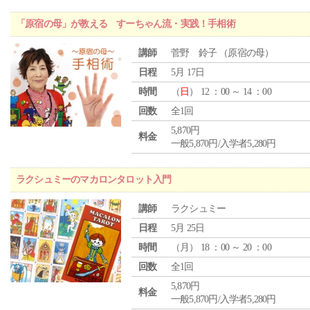
「原宿の母」が教える すーちゃん流・実践！手相術
講師
菅野 鈴子 （原宿の母）
日程
5月 17日
時間
（
日
） 12 ：00 ～ 14 ：00
回数
全1回
5,870円
料金
一般5,870円/入学者5,280円
ラクシュミーのマカロンタロット入門
講師
ラクシュミー
日程
5月 25日
時間
（
月
） 18 ：00 ～ 20 ：00
回数
全1回
5,870円
料金
一般5,870円/入学者5,280円