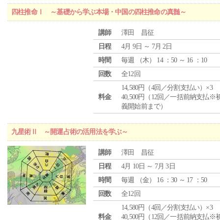
四柱推命Ⅰ ～基礎から学ぶ本場・中国の四柱推命の真髄～
講師
澤田 昌征
日程
4月 9日 ～ 7月 2日
時間
毎週 （
木
） 14 ：50 ～ 16 ：10
回数
全12回
14,580円（4回／分割支払い）×3
料金
40,500円（12回／一括前納支払※
義開始前まで）
九星術Ⅱ ～開運占術の活用法を学ぶ～
講師
澤田 昌征
日程
4月 10日 ～ 7月 3日
時間
毎週 （
金
） 16 ：30 ～ 17 ：50
回数
全12回
14,580円（4回／分割支払い）×3
料金
40,500円（12回／一括前納支払※