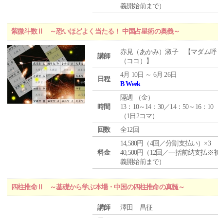
義開始前まで）
紫微斗数Ⅱ ～恐いほどよく当たる！ 中国占星術の奥義～
赤見（あかみ）淑子 【マダム呼
講師
（ココ）】
4月 10日 ～ 6月 26日
日程
B Week
隔週 （
金
）
時間
13：10～14：30／14：50～16：10
（1日2コマ）
回数
全12回
14,580円（4回／分割支払い）×3
料金
40,500円（12回／一括前納支払※
義開始前まで）
四柱推命Ⅱ ～基礎から学ぶ本場・中国の四柱推命の真髄～
講師
澤田 昌征