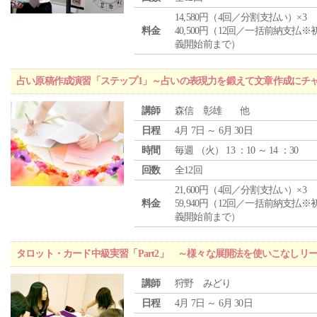
14,580円（4回／分割支払い）×3
料金
40,500円（12回／一括前納支払※
義開始前まで）
占い原稿作成演習「ステップ1」～占いの表現力を鍛えて文章作成にチ
講師
森信 彰雄 他
日程
4月 7日 ～ 6月 30日
時間
毎週 （
火
） 13 ：10 ～ 14 ：30
回数
全12回
21,600円（4回／分割支払い）×3
料金
59,940円（12回／一括前納支払※
義開始前まで）
タロット・カード中級実習「Part2」 ～様々な展開法を使いこなしリ
講師
狩野 みどり
日程
4月 7日 ～ 6月 30日