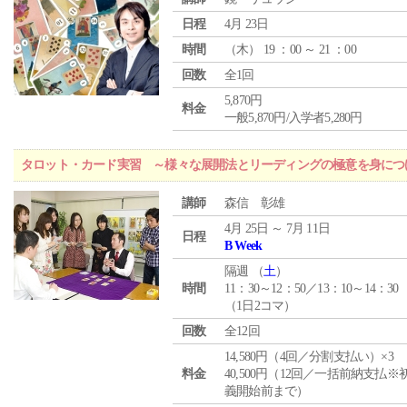
日程
4月 23日
時間
（
木
） 19 ：00 ～ 21 ：00
回数
全1回
5,870円
料金
一般5,870円/入学者5,280円
タロット・カード実習 ～様々な展開法とリーディングの極意を身につ
講師
森信 彰雄
4月 25日 ～ 7月 11日
日程
B Week
隔週 （
土
）
時間
11：30～12：50／13：10～14：30
（1日2コマ）
回数
全12回
14,580円（4回／分割支払い）×3
料金
40,500円（12回／一括前納支払※
義開始前まで）