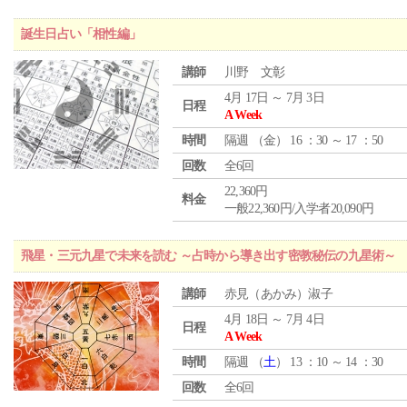
誕生日占い「相性編」
講師
川野 文彰
4月 17日 ～ 7月 3日
日程
A Week
時間
隔週 （
金
） 16 ：30 ～ 17 ：50
回数
全6回
22,360円
料金
一般22,360円/入学者20,090円
飛星・三元九星で未来を読む ～占時から導き出す密教秘伝の九星術～
講師
赤見（あかみ）淑子
4月 18日 ～ 7月 4日
日程
A Week
時間
隔週 （
土
） 13 ：10 ～ 14 ：30
回数
全6回