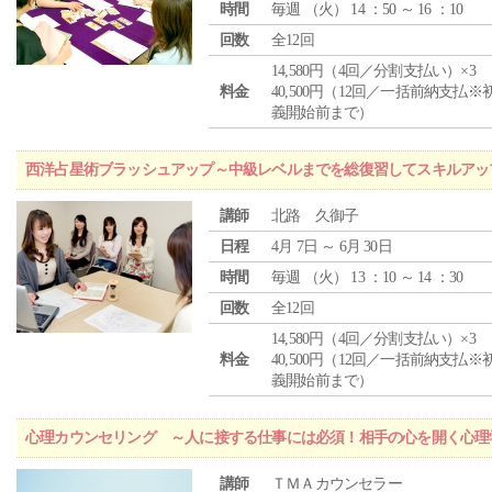
時間
毎週 （
火
） 14 ：50 ～ 16 ：10
回数
全12回
14,580円（4回／分割支払い）×3
料金
40,500円（12回／一括前納支払※
義開始前まで）
西洋占星術ブラッシュアップ～中級レベルまでを総復習してスキルアッ
講師
北路 久御子
日程
4月 7日 ～ 6月 30日
時間
毎週 （
火
） 13 ：10 ～ 14 ：30
回数
全12回
14,580円（4回／分割支払い）×3
料金
40,500円（12回／一括前納支払※
義開始前まで）
心理カウンセリング ～人に接する仕事には必須！相手の心を開く心理
講師
ＴＭＡカウンセラー