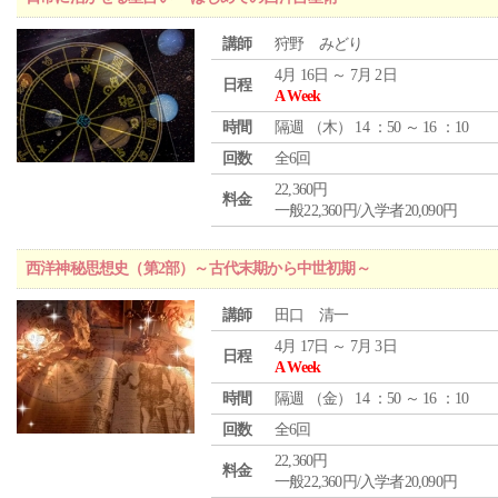
講師
狩野 みどり
4月 16日 ～ 7月 2日
日程
A Week
時間
隔週 （
木
） 14 ：50 ～ 16 ：10
回数
全6回
22,360円
料金
一般22,360円/入学者20,090円
西洋神秘思想史（第2部）～古代末期から中世初期～
講師
田口 清一
4月 17日 ～ 7月 3日
日程
A Week
時間
隔週 （
金
） 14 ：50 ～ 16 ：10
回数
全6回
22,360円
料金
一般22,360円/入学者20,090円