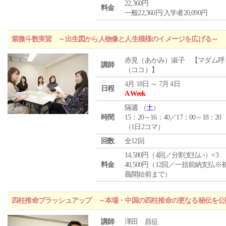
22,360円
料金
一般22,360円/入学者20,090円
紫微斗数実習 ～出生図から人物像と人生模様のイメージを広げる～
赤見（あかみ）淑子 【マダム呼
講師
（ココ）】
4月 18日 ～ 7月 4日
日程
A Week
隔週 （
土
）
時間
15：20～16：40／17：00～18：20
（1日2コマ）
回数
全12回
14,580円（4回／分割支払い）×3
料金
40,500円（12回／一括前納支払※
義開始前まで）
四柱推命ブラッシュアップ ～本場・中国の四柱推命の更なる秘伝を公
講師
澤田 昌征