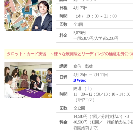
日程
4月 23日
時間
（
木
） 19 ：00 ～ 21 ：00
回数
全1回
5,870円
料金
一般5,870円/入学者5,280円
タロット・カード実習 ～様々な展開法とリーディングの極意を身につ
講師
森信 彰雄
4月 25日 ～ 7月 11日
日程
B Week
隔週 （
土
）
時間
11：30～12：50／13：10～14：30
（1日2コマ）
回数
全12回
14,580円（4回／分割支払い）×3
料金
40,500円（12回／一括前納支払※
義開始前まで）