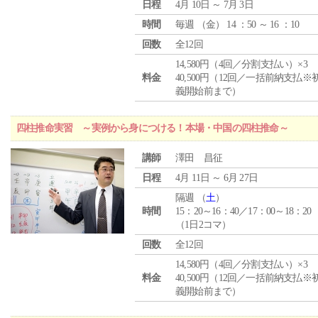
日程
4月 10日 ～ 7月 3日
時間
毎週 （
金
） 14 ：50 ～ 16 ：10
回数
全12回
14,580円（4回／分割支払い）×3
料金
40,500円（12回／一括前納支払※
義開始前まで）
四柱推命実習 ～実例から身につける！本場・中国の四柱推命～
講師
澤田 昌征
日程
4月 11日 ～ 6月 27日
隔週 （
土
）
時間
15：20～16：40／17：00～18：20
（1日2コマ）
回数
全12回
14,580円（4回／分割支払い）×3
料金
40,500円（12回／一括前納支払※
義開始前まで）