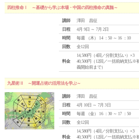
四柱推命Ⅰ ～基礎から学ぶ本場・中国の四柱推命の真髄～
講師
澤田 昌征
日程
4月 9日 ～ 7月 2日
時間
毎週 （
木
） 14 ：50 ～ 16 ：10
回数
全12回
14,580円（4回／分割支払い）×3
料金
40,500円（12回／一括前納支払※
義開始前まで）
九星術Ⅱ ～開運占術の活用法を学ぶ～
講師
澤田 昌征
日程
4月 10日 ～ 7月 3日
時間
毎週 （
金
） 16 ：30 ～ 17 ：50
回数
全12回
14,580円（4回／分割支払い）×3
料金
40,500円（12回／一括前納支払※