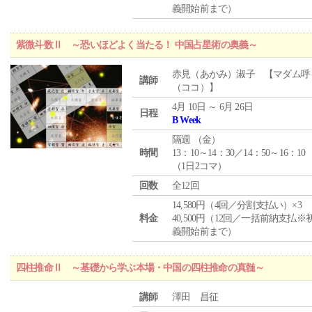
義開始前まで）
紫微斗数Ⅱ ～恐いほどよく当たる！ 中国占星術の奥義～
赤見（あかみ）淑子 【マダム呼
講師
（ココ）】
4月 10日 ～ 6月 26日
日程
B Week
隔週 （
金
）
時間
13：10～14：30／14：50～16：10
（1日2コマ）
回数
全12回
14,580円（4回／分割支払い）×3
料金
40,500円（12回／一括前納支払※
義開始前まで）
四柱推命Ⅱ ～基礎から学ぶ本場・中国の四柱推命の真髄～
講師
澤田 昌征