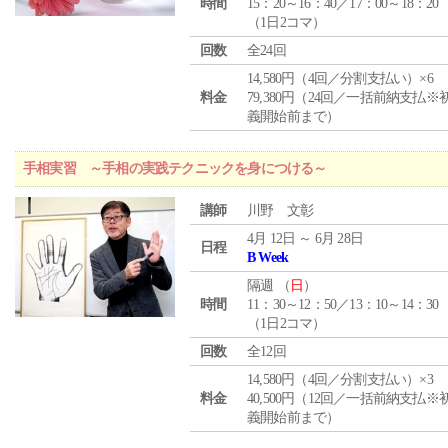
時間
15：20～16：40／17：00～18：20
（1日2コマ）
回数
全24回
14,580円（4回／分割支払い）×6
料金
79,380円（24回／一括前納支払※
義開始前まで）
手相実習 ～手相の実践テクニックを身につける～
講師
川野 文彰
4月 12日 ～ 6月 28日
日程
B Week
隔週 （
日
）
時間
11：30～12：50／13：10～14：30
（1日2コマ）
回数
全12回
14,580円（4回／分割支払い）×3
料金
40,500円（12回／一括前納支払※
義開始前まで）