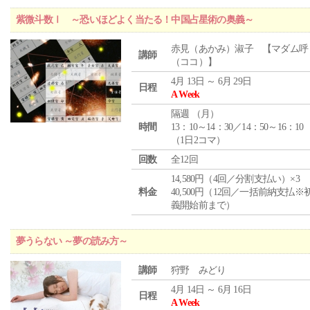
紫微斗数Ⅰ ～恐いほどよく当たる！中国占星術の奥義～
赤見（あかみ）淑子 【マダム呼
講師
（ココ）】
4月 13日 ～ 6月 29日
日程
A Week
隔週 （
月
）
時間
13：10～14：30／14：50～16：10
（1日2コマ）
回数
全12回
14,580円（4回／分割支払い）×3
料金
40,500円（12回／一括前納支払※
義開始前まで）
夢うらない ～夢の読み方～
講師
狩野 みどり
4月 14日 ～ 6月 16日
日程
A Week