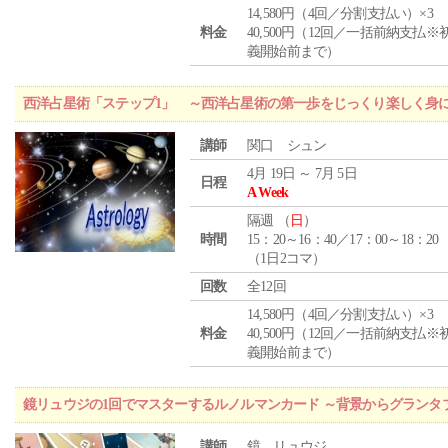
14,580円（4回／分割支払い）×3
料金
40,500円（12回／一括前納支払※
義開始前まで）
西洋占星術「ステップ1」 ～西洋占星術の第一歩をじっくり楽しく身
講師
関口 シュン
4月 19日 ～ 7月 5日
日程
A Week
隔週 （
日
）
時間
15：20～16：40／17：00～18：20
（1日2コマ）
回数
全12回
14,580円（4回／分割支払い）×3
料金
40,500円（12回／一括前納支払※
義開始前まで）
鏡リュウジの1回でマスターするルノルマンカード ～背景からグランタ
講師
鏡 リュウジ