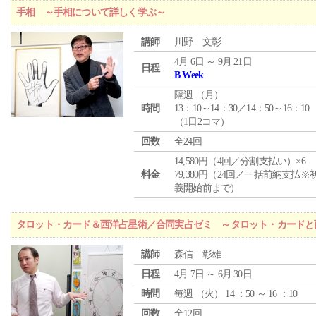
手相 ～手相について詳しく学ぶ～
講師
川野 文彰
4月 6日 ～ 9月 21日
日程
B Week
隔週 （
月
）
時間
13：10～14：30／14：50～16：10
（1日2コマ）
回数
全24回
14,580円（4回／分割支払い）×6
料金
79,380円（24回／一括前納支払※
義開始前まで）
タロット・カード＆西洋占星術／合同実占ゼミ ～タロット・カードと
講師
森信 彰雄
日程
4月 7日 ～ 6月 30日
時間
毎週 （
火
） 14 ：50 ～ 16 ：10
回数
全12回