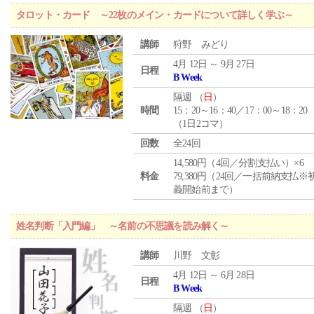
タロット・カード ～22枚のメイン・カードについて詳しく学ぶ～
講師
狩野 みどり
4月 12日 ～ 9月 27日
日程
B Week
隔週 （
日
）
時間
15：20～16：40／17：00～18：20
（1日2コマ）
回数
全24回
14,580円（4回／分割支払い）×6
料金
79,380円（24回／一括前納支払※
義開始前まで）
姓名判断「入門編」 ～名前の不思議を読み解く～
講師
川野 文彰
4月 12日 ～ 6月 28日
日程
B Week
隔週 （
日
）