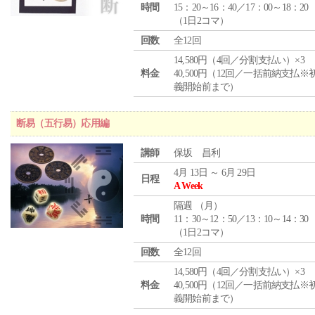
時間
15：20～16：40／17：00～18：20
（1日2コマ）
回数
全12回
14,580円（4回／分割支払い）×3
料金
40,500円（12回／一括前納支払※
義開始前まで）
断易（五行易）応用編
講師
保坂 昌利
4月 13日 ～ 6月 29日
日程
A Week
隔週 （
月
）
時間
11：30～12：50／13：10～14：30
（1日2コマ）
回数
全12回
14,580円（4回／分割支払い）×3
料金
40,500円（12回／一括前納支払※
義開始前まで）