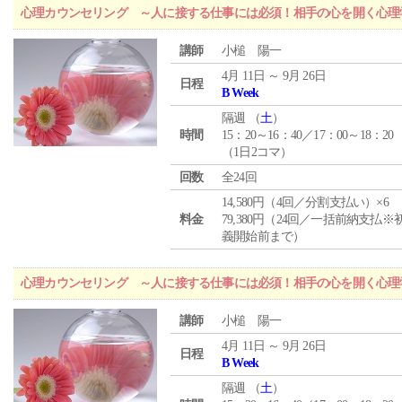
心理カウンセリング ～人に接する仕事には必須！相手の心を開く心理
講師
小槌 陽一
4月 11日 ～ 9月 26日
日程
B Week
隔週 （
土
）
時間
15：20～16：40／17：00～18：20
（1日2コマ）
回数
全24回
14,580円（4回／分割支払い）×6
料金
79,380円（24回／一括前納支払※
義開始前まで）
心理カウンセリング ～人に接する仕事には必須！相手の心を開く心理
講師
小槌 陽一
4月 11日 ～ 9月 26日
日程
B Week
隔週 （
土
）