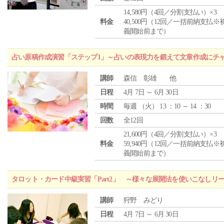
14,580円（4回／分割支払い）×3
料金
40,500円（12回／一括前納支払※
義開始前まで）
占い原稿作成演習「ステップ1」～占いの表現力を鍛えて文章作成にチ
講師
森信 彰雄 他
日程
4月 7日 ～ 6月 30日
時間
毎週 （
火
） 13 ：10 ～ 14 ：30
回数
全12回
21,600円（4回／分割支払い）×3
料金
59,940円（12回／一括前納支払※
義開始前まで）
タロット・カード中級実習「Part2」 ～様々な展開法を使いこなしリ
講師
狩野 みどり
日程
4月 7日 ～ 6月 30日