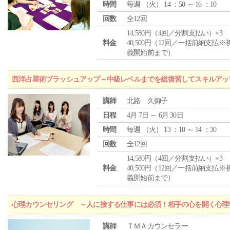
時間
毎週 （
火
） 14 ：50 ～ 16 ：10
回数
全12回
14,580円（4回／分割支払い）×3
料金
40,500円（12回／一括前納支払※
義開始前まで）
西洋占星術ブラッシュアップ～中級レベルまでを総復習してスキルアッ
講師
北路 久御子
日程
4月 7日 ～ 6月 30日
時間
毎週 （
火
） 13 ：10 ～ 14 ：30
回数
全12回
14,580円（4回／分割支払い）×3
料金
40,500円（12回／一括前納支払※
義開始前まで）
心理カウンセリング ～人に接する仕事には必須！相手の心を開く心理
講師
ＴＭＡカウンセラー