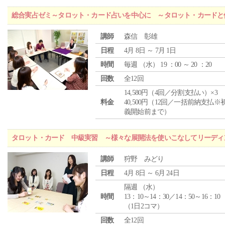
総合実占ゼミ～タロット・カード占いを中心に ～タロット・カードと
講師
森信 彰雄
日程
4月 8日 ～ 7月 1日
時間
毎週 （
水
） 19 ：00 ～ 20 ：20
回数
全12回
14,580円（4回／分割支払い）×3
料金
40,500円（12回／一括前納支払※
義開始前まで）
タロット・カード 中級実習 ～様々な展開法を使いこなしてリーディ
講師
狩野 みどり
日程
4月 8日 ～ 6月 24日
隔週 （
水
）
時間
13：10～14：30／14：50～16：10
（1日2コマ）
回数
全12回