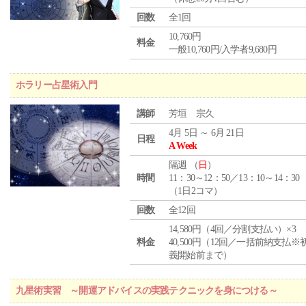
回数
全1回
10,760円
料金
一般10,760円/入学者9,680円
ホラリー占星術入門
講師
芳垣 宗久
4月 5日 ～ 6月 21日
日程
A Week
隔週 （
日
）
時間
11：30～12：50／13：10～14：30
（1日2コマ）
回数
全12回
14,580円（4回／分割支払い）×3
料金
40,500円（12回／一括前納支払※
義開始前まで）
九星術実習 ～開運アドバイスの実践テクニックを身につける～