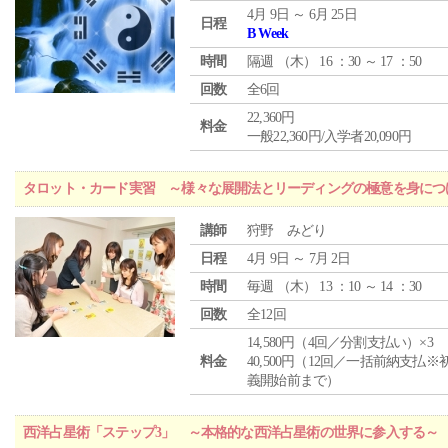
4月 9日 ～ 6月 25日
日程
B Week
時間
隔週 （
木
） 16 ：30 ～ 17 ：50
回数
全6回
22,360円
料金
一般22,360円/入学者20,090円
タロット・カード実習 ～様々な展開法とリーディングの極意を身につ
講師
狩野 みどり
日程
4月 9日 ～ 7月 2日
時間
毎週 （
木
） 13 ：10 ～ 14 ：30
回数
全12回
14,580円（4回／分割支払い）×3
料金
40,500円（12回／一括前納支払※
義開始前まで）
西洋占星術「ステップ3」 ～本格的な西洋占星術の世界に参入する～