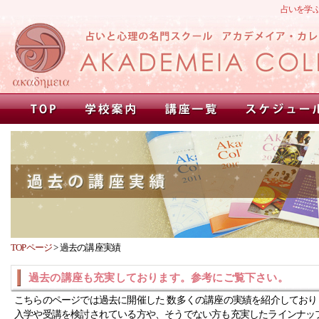
占いを学
TOPページ
>
過去の講座実績
過去の講座も充実しております。参考にご覧下さい。
こちらのページでは過去に開催した 数多くの講座の実績を紹介しており
入学や受講を検討されている方や、そうでない方も充実したラインナッ