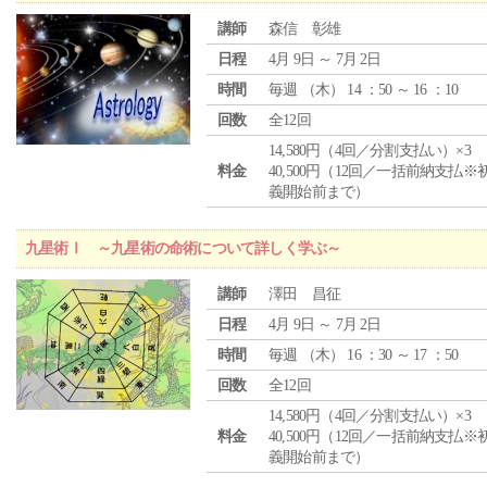
講師
森信 彰雄
日程
4月 9日 ～ 7月 2日
時間
毎週 （
木
） 14 ：50 ～ 16 ：10
回数
全12回
14,580円（4回／分割支払い）×3
料金
40,500円（12回／一括前納支払※
義開始前まで）
九星術Ⅰ ～九星術の命術について詳しく学ぶ～
講師
澤田 昌征
日程
4月 9日 ～ 7月 2日
時間
毎週 （
木
） 16 ：30 ～ 17 ：50
回数
全12回
14,580円（4回／分割支払い）×3
料金
40,500円（12回／一括前納支払※
義開始前まで）