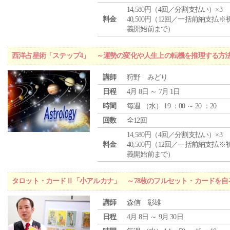
14,580円（4回／分割支払い）×3
料金
40,500円（12回／一括前納支払※
義開始前まで）
西洋占星術「ステップ4」 ～運勢の変化や人生上の転機を推理する方
講師
狩野 みどり
日程
4月 8日 ～ 7月 1日
時間
毎週 （
水
） 19 ：00 ～ 20 ：20
回数
全12回
14,580円（4回／分割支払い）×3
料金
40,500円（12回／一括前納支払※
義開始前まで）
タロット・カードⅡ「小アルカナ」 ～78枚のフルセット・カードを自
講師
森信 彰雄
日程
4月 8日 ～ 9月 30日