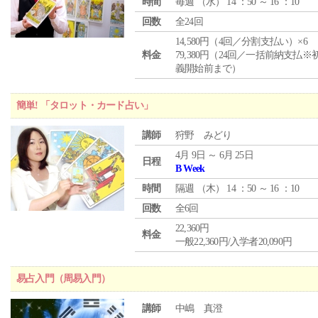
時間
毎週 （
水
） 14 ：50 ～ 16 ：10
回数
全24回
14,580円（4回／分割支払い）×6
料金
79,380円（24回／一括前納支払※
義開始前まで）
簡単! 「タロット・カード占い」
講師
狩野 みどり
4月 9日 ～ 6月 25日
日程
B Week
時間
隔週 （
木
） 14 ：50 ～ 16 ：10
回数
全6回
22,360円
料金
一般22,360円/入学者20,090円
易占入門（周易入門）
講師
中嶋 真澄