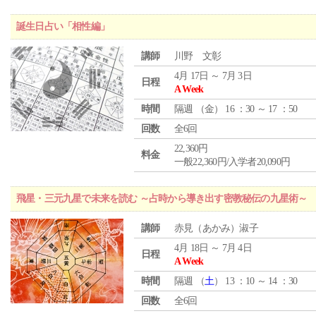
誕生日占い「相性編」
講師
川野 文彰
4月 17日 ～ 7月 3日
日程
A Week
時間
隔週 （
金
） 16 ：30 ～ 17 ：50
回数
全6回
22,360円
料金
一般22,360円/入学者20,090円
飛星・三元九星で未来を読む ～占時から導き出す密教秘伝の九星術～
講師
赤見（あかみ）淑子
4月 18日 ～ 7月 4日
日程
A Week
時間
隔週 （
土
） 13 ：10 ～ 14 ：30
回数
全6回