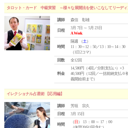
タロット・カード 中級実習 ～様々な展開法を使いこなしてリーディ
講師
森信 彰雄
3月 7日 ～ 5月 23日
日程
A Week
隔週 （
土
）
時間
11：30～12：50／13：10～14：30
（1日2コマ）
回数
全12回
14,580円（4回／分割支払い）×3
料金
40,500円（12回／一括前納支払※
義開始前まで）
イレクショナル占星術 【応用編】
講師
芳垣 宗久
日程
3月 15日
（
日
） 13 ：00 ～ 17 ：00
時間
（休憩20分1回含む）