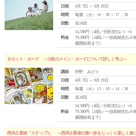
日程
4月 7日 ～ 9月 29日
時間
毎週 （
火
） 16 ：30 ～ 17 ：50
回数
全24回
14,580円（4回／分割支払い）×6
料金
79,380円（24回／一括前納支払※
義開始前まで）
タロット・カード ～22枚のメイン・カードについて詳しく学ぶ～
講師
狩野 みどり
日程
4月 7日 ～ 9月 29日
時間
毎週 （
火
） 13 ：10 ～ 14 ：30
回数
全24回
14,580円（4回／分割支払い）×6
料金
79,380円（24回／一括前納支払※
義開始前まで）
西洋占星術「ステップ1」 ～西洋占星術の第一歩をじっくり楽しく身