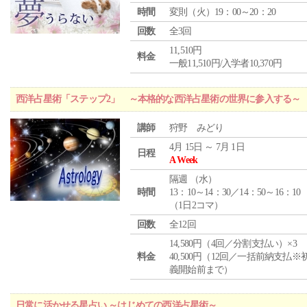
時間
変則（火）19：00～20：20
回数
全3回
11,510円
料金
一般11,510円/入学者10,370円
西洋占星術「ステップ2」 ～本格的な西洋占星術の世界に参入する～
講師
狩野 みどり
4月 15日 ～ 7月 1日
日程
A Week
隔週 （
水
）
時間
13：10～14：30／14：50～16：10
（1日2コマ）
回数
全12回
14,580円（4回／分割支払い）×3
料金
40,500円（12回／一括前納支払※
義開始前まで）
日常に活かせる星占い ～はじめての西洋占星術～