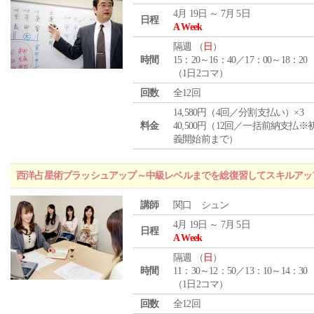
4月 19日 ～ 7月 5日
日程
A Week
隔週 （
日
）
時間
15：20～16：40／17：00～18：20
（1日2コマ）
回数
全12回
14,580円（4回／分割支払い）×3
料金
40,500円（12回／一括前納支払※
義開始前まで）
西洋占星術ブラッシュアップ～中級レベルまでを総復習してスキルアッ
講師
関口 シュン
4月 19日 ～ 7月 5日
日程
A Week
隔週 （
日
）
時間
11：30～12：50／13：10～14：30
（1日2コマ）
回数
全12回