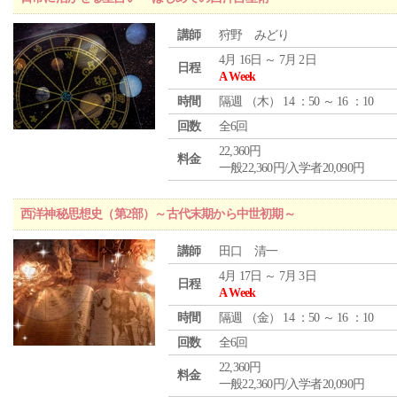
講師
狩野 みどり
4月 16日 ～ 7月 2日
日程
A Week
時間
隔週 （
木
） 14 ：50 ～ 16 ：10
回数
全6回
22,360円
料金
一般22,360円/入学者20,090円
西洋神秘思想史（第2部）～古代末期から中世初期～
講師
田口 清一
4月 17日 ～ 7月 3日
日程
A Week
時間
隔週 （
金
） 14 ：50 ～ 16 ：10
回数
全6回
22,360円
料金
一般22,360円/入学者20,090円