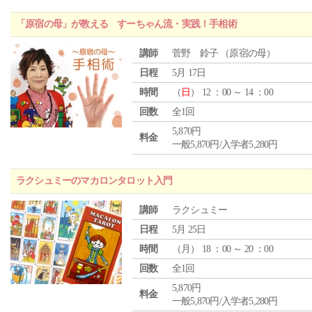
「原宿の母」が教える すーちゃん流・実践！手相術
講師
菅野 鈴子 （原宿の母）
日程
5月 17日
時間
（
日
） 12 ：00 ～ 14 ：00
回数
全1回
5,870円
料金
一般5,870円/入学者5,280円
ラクシュミーのマカロンタロット入門
講師
ラクシュミー
日程
5月 25日
時間
（
月
） 18 ：00 ～ 20 ：00
回数
全1回
5,870円
料金
一般5,870円/入学者5,280円