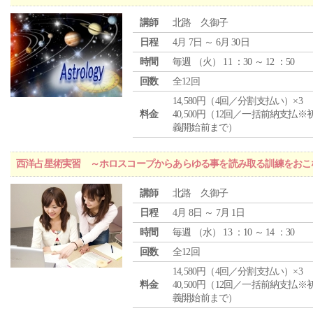
講師
北路 久御子
日程
4月 7日 ～ 6月 30日
時間
毎週 （
火
） 11 ：30 ～ 12 ：50
回数
全12回
14,580円（4回／分割支払い）×3
料金
40,500円（12回／一括前納支払※
義開始前まで）
西洋占星術実習 ～ホロスコープからあらゆる事を読み取る訓練をおこ
講師
北路 久御子
日程
4月 8日 ～ 7月 1日
時間
毎週 （
水
） 13 ：10 ～ 14 ：30
回数
全12回
14,580円（4回／分割支払い）×3
料金
40,500円（12回／一括前納支払※
義開始前まで）