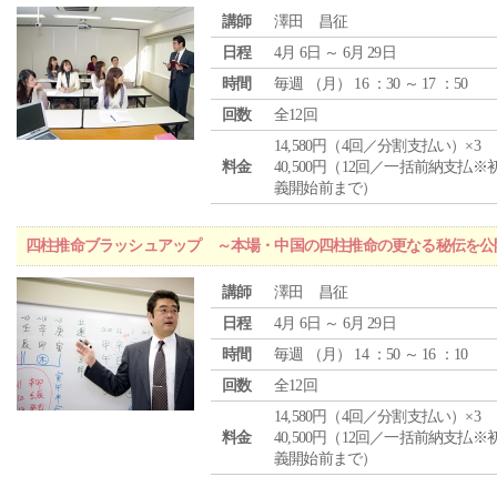
講師
澤田 昌征
日程
4月 6日 ～ 6月 29日
時間
毎週 （
月
） 16 ：30 ～ 17 ：50
回数
全12回
14,580円（4回／分割支払い）×3
料金
40,500円（12回／一括前納支払※
義開始前まで）
四柱推命ブラッシュアップ ～本場・中国の四柱推命の更なる秘伝を公
講師
澤田 昌征
日程
4月 6日 ～ 6月 29日
時間
毎週 （
月
） 14 ：50 ～ 16 ：10
回数
全12回
14,580円（4回／分割支払い）×3
料金
40,500円（12回／一括前納支払※
義開始前まで）