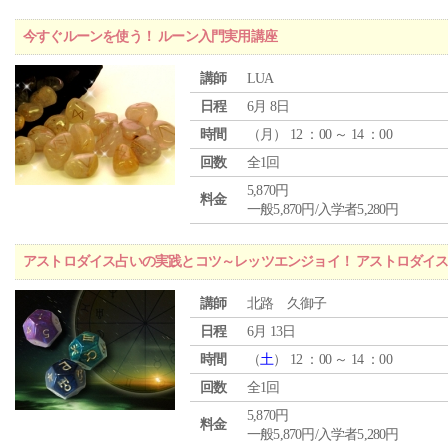
今すぐルーンを使う！ ルーン入門実用講座
講師
LUA
日程
6月 8日
時間
（
月
） 12 ：00 ～ 14 ：00
回数
全1回
5,870円
料金
一般5,870円/入学者5,280円
アストロダイス占いの実践とコツ～レッツエンジョイ！ アストロダイ
講師
北路 久御子
日程
6月 13日
時間
（
土
） 12 ：00 ～ 14 ：00
回数
全1回
5,870円
料金
一般5,870円/入学者5,280円