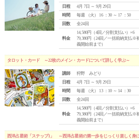
日程
4月 7日 ～ 9月 29日
時間
毎週 （
火
） 16 ：30 ～ 17 ：50
回数
全24回
14,580円（4回／分割支払い）×6
料金
79,380円（24回／一括前納支払※
義開始前まで）
タロット・カード ～22枚のメイン・カードについて詳しく学ぶ～
講師
狩野 みどり
日程
4月 7日 ～ 9月 29日
時間
毎週 （
火
） 13 ：10 ～ 14 ：30
回数
全24回
14,580円（4回／分割支払い）×6
料金
79,380円（24回／一括前納支払※
義開始前まで）
西洋占星術「ステップ1」 ～西洋占星術の第一歩をじっくり楽しく身