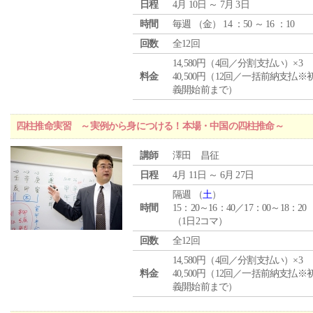
日程
4月 10日 ～ 7月 3日
時間
毎週 （
金
） 14 ：50 ～ 16 ：10
回数
全12回
14,580円（4回／分割支払い）×3
料金
40,500円（12回／一括前納支払※
義開始前まで）
四柱推命実習 ～実例から身につける！本場・中国の四柱推命～
講師
澤田 昌征
日程
4月 11日 ～ 6月 27日
隔週 （
土
）
時間
15：20～16：40／17：00～18：20
（1日2コマ）
回数
全12回
14,580円（4回／分割支払い）×3
料金
40,500円（12回／一括前納支払※
義開始前まで）