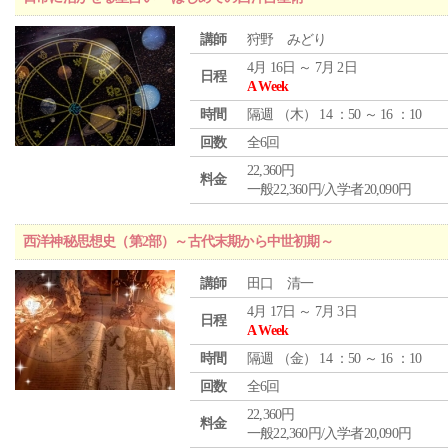
講師
狩野 みどり
4月 16日 ～ 7月 2日
日程
A Week
時間
隔週 （
木
） 14 ：50 ～ 16 ：10
回数
全6回
22,360円
料金
一般22,360円/入学者20,090円
西洋神秘思想史（第2部）～古代末期から中世初期～
講師
田口 清一
4月 17日 ～ 7月 3日
日程
A Week
時間
隔週 （
金
） 14 ：50 ～ 16 ：10
回数
全6回
22,360円
料金
一般22,360円/入学者20,090円