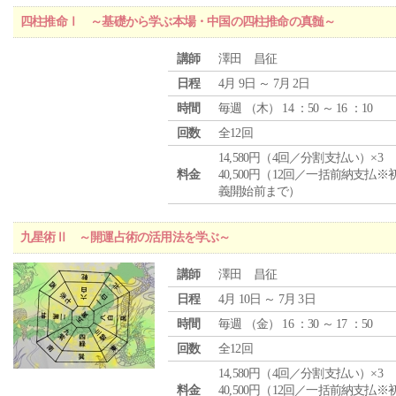
四柱推命Ⅰ ～基礎から学ぶ本場・中国の四柱推命の真髄～
講師
澤田 昌征
日程
4月 9日 ～ 7月 2日
時間
毎週 （
木
） 14 ：50 ～ 16 ：10
回数
全12回
14,580円（4回／分割支払い）×3
料金
40,500円（12回／一括前納支払※
義開始前まで）
九星術Ⅱ ～開運占術の活用法を学ぶ～
講師
澤田 昌征
日程
4月 10日 ～ 7月 3日
時間
毎週 （
金
） 16 ：30 ～ 17 ：50
回数
全12回
14,580円（4回／分割支払い）×3
料金
40,500円（12回／一括前納支払※