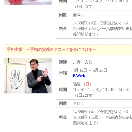
時間
15：20～16：40／17：00～18：20
（1日2コマ）
回数
全24回
14,580円（4回／分割支払い）×6
料金
79,380円（24回／一括前納支払※
義開始前まで）
手相実習 ～手相の実践テクニックを身につける～
講師
川野 文彰
4月 12日 ～ 6月 28日
日程
B Week
隔週 （
日
）
時間
11：30～12：50／13：10～14：30
（1日2コマ）
回数
全12回
14,580円（4回／分割支払い）×3
料金
40,500円（12回／一括前納支払※
義開始前まで）