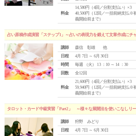
14,580円（4回／分割支払い）×3
料金
40,500円（12回／一括前納支払※
義開始前まで）
占い原稿作成演習「ステップ1」～占いの表現力を鍛えて文章作成にチ
講師
森信 彰雄 他
日程
4月 7日 ～ 6月 30日
時間
毎週 （
火
） 13 ：10 ～ 14 ：30
回数
全12回
21,600円（4回／分割支払い）×3
料金
59,940円（12回／一括前納支払※
義開始前まで）
タロット・カード中級実習「Part2」 ～様々な展開法を使いこなしリ
講師
狩野 みどり
日程
4月 7日 ～ 6月 30日