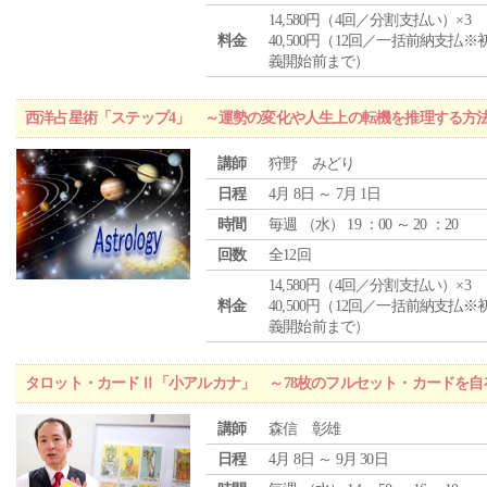
14,580円（4回／分割支払い）×3
料金
40,500円（12回／一括前納支払※
義開始前まで）
西洋占星術「ステップ4」 ～運勢の変化や人生上の転機を推理する方
講師
狩野 みどり
日程
4月 8日 ～ 7月 1日
時間
毎週 （
水
） 19 ：00 ～ 20 ：20
回数
全12回
14,580円（4回／分割支払い）×3
料金
40,500円（12回／一括前納支払※
義開始前まで）
タロット・カードⅡ「小アルカナ」 ～78枚のフルセット・カードを自
講師
森信 彰雄
日程
4月 8日 ～ 9月 30日