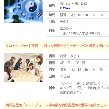
4月 9日 ～ 6月 25日
日程
B Week
時間
隔週 （
木
） 16 ：30 ～ 17 ：50
回数
全6回
22,360円
料金
一般22,360円/入学者20,090円
タロット・カード実習 ～様々な展開法とリーディングの極意を身につ
講師
狩野 みどり
日程
4月 9日 ～ 7月 2日
時間
毎週 （
木
） 13 ：10 ～ 14 ：30
回数
全12回
14,580円（4回／分割支払い）×3
料金
40,500円（12回／一括前納支払※
義開始前まで）
西洋占星術「ステップ3」 ～本格的な西洋占星術の世界に参入する～