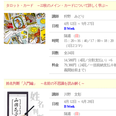
タロット・カード ～22枚のメイン・カードについて詳しく学ぶ～
講師
狩野 みどり
4月 12日 ～ 9月 27日
日程
B Week
隔週 （
日
）
時間
15：20～16：40／17：00～18：20
（1日2コマ）
回数
全24回
14,580円（4回／分割支払い）×6
料金
79,380円（24回／一括前納支払※
義開始前まで）
姓名判断「入門編」 ～名前の不思議を読み解く～
講師
川野 文彰
4月 12日 ～ 6月 28日
日程
B Week
隔週 （
日
）