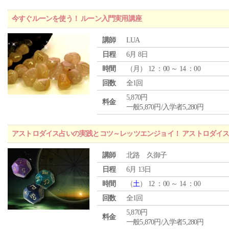
今すぐルーンを使う！ ルーン入門実用講座
講師
LUA
日程
6月 8日
時間
（
月
） 12 ：00 ～ 14 ：00
回数
全1回
5,870円
料金
一般5,870円/入学者5,280円
アストロダイス占いの実践とコツ～レッツエンジョイ！ アストロダイ
講師
北路 久御子
日程
6月 13日
時間
（
土
） 12 ：00 ～ 14 ：00
回数
全1回
5,870円
料金
一般5,870円/入学者5,280円