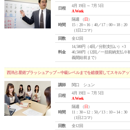
4月 19日 ～ 7月 5日
日程
A Week
隔週 （
日
）
時間
15：20～16：40／17：00～18：20
（1日2コマ）
回数
全12回
14,580円（4回／分割支払い）×3
料金
40,500円（12回／一括前納支払※
義開始前まで）
西洋占星術ブラッシュアップ～中級レベルまでを総復習してスキルアッ
講師
関口 シュン
4月 19日 ～ 7月 5日
日程
A Week
隔週 （
日
）
時間
11：30～12：50／13：10～14：30
（1日2コマ）
回数
全12回