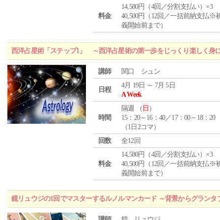
14,580円（4回／分割支払い）×3
料金
40,500円（12回／一括前納支払※
義開始前まで）
西洋占星術「ステップ1」 ～西洋占星術の第一歩をじっくり楽しく身
講師
関口 シュン
4月 19日 ～ 7月 5日
日程
A Week
隔週 （
日
）
時間
15：20～16：40／17：00～18：20
（1日2コマ）
回数
全12回
14,580円（4回／分割支払い）×3
料金
40,500円（12回／一括前納支払※
義開始前まで）
鏡リュウジの1回でマスターするルノルマンカード ～背景からグランタ
講師
鏡 リュウジ