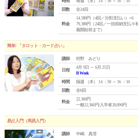
時間
毎週 （
水
） 14 ：50 ～ 16 ：10
回数
全24回
14,580円（4回／分割支払い）×6
料金
79,380円（24回／一括前納支払※
義開始前まで）
簡単! 「タロット・カード占い」
講師
狩野 みどり
4月 9日 ～ 6月 25日
日程
B Week
時間
隔週 （
木
） 14 ：50 ～ 16 ：10
回数
全6回
22,360円
料金
一般22,360円/入学者20,090円
易占入門（周易入門）
講師
中嶋 真澄