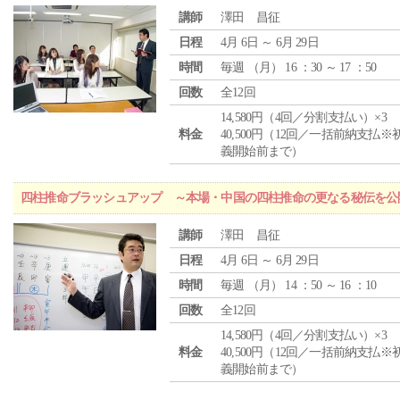
講師
澤田 昌征
日程
4月 6日 ～ 6月 29日
時間
毎週 （
月
） 16 ：30 ～ 17 ：50
回数
全12回
14,580円（4回／分割支払い）×3
料金
40,500円（12回／一括前納支払※
義開始前まで）
四柱推命ブラッシュアップ ～本場・中国の四柱推命の更なる秘伝を公
講師
澤田 昌征
日程
4月 6日 ～ 6月 29日
時間
毎週 （
月
） 14 ：50 ～ 16 ：10
回数
全12回
14,580円（4回／分割支払い）×3
料金
40,500円（12回／一括前納支払※
義開始前まで）