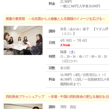
22,360円
料金
一般22,360円/入学者20,090円
紫微斗数実習 ～出生図から人物像と人生模様のイメージを広げる～
赤見（あかみ）淑子 【マダム呼
講師
（ココ）】
4月 18日 ～ 7月 4日
日程
A Week
隔週 （
土
）
時間
15：20～16：40／17：00～18：20
（1日2コマ）
回数
全12回
14,580円（4回／分割支払い）×3
料金
40,500円（12回／一括前納支払※
義開始前まで）
四柱推命ブラッシュアップ ～本場・中国の四柱推命の更なる秘伝を公
講師
澤田 昌征