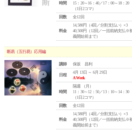
時間
15：20～16：40／17：00～18：20
（1日2コマ）
回数
全12回
14,580円（4回／分割支払い）×3
料金
40,500円（12回／一括前納支払※
義開始前まで）
断易（五行易）応用編
講師
保坂 昌利
4月 13日 ～ 6月 29日
日程
A Week
隔週 （
月
）
時間
11：30～12：50／13：10～14：30
（1日2コマ）
回数
全12回
14,580円（4回／分割支払い）×3
料金
40,500円（12回／一括前納支払※
義開始前まで）