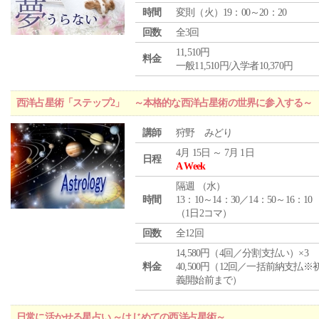
時間
変則（火）19：00～20：20
回数
全3回
11,510円
料金
一般11,510円/入学者10,370円
西洋占星術「ステップ2」 ～本格的な西洋占星術の世界に参入する～
講師
狩野 みどり
4月 15日 ～ 7月 1日
日程
A Week
隔週 （
水
）
時間
13：10～14：30／14：50～16：10
（1日2コマ）
回数
全12回
14,580円（4回／分割支払い）×3
料金
40,500円（12回／一括前納支払※
義開始前まで）
日常に活かせる星占い ～はじめての西洋占星術～