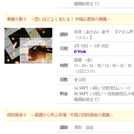
義開始前まで）
紫微斗数Ⅱ ～恐いほどよく当たる！ 中国占星術の奥義～
赤見（あかみ）淑子 【マダム呼
講師
（ココ）】
4月 10日 ～ 6月 26日
日程
B Week
隔週 （
金
）
時間
13：10～14：30／14：50～16：10
（1日2コマ）
回数
全12回
14,580円（4回／分割支払い）×3
料金
40,500円（12回／一括前納支払※
義開始前まで）
四柱推命Ⅱ ～基礎から学ぶ本場・中国の四柱推命の真髄～
講師
澤田 昌征