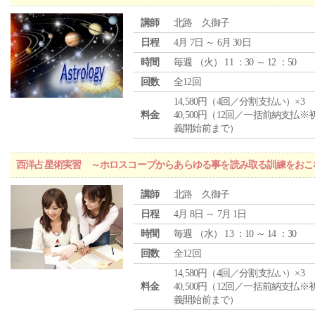
講師
北路 久御子
日程
4月 7日 ～ 6月 30日
時間
毎週 （
火
） 11 ：30 ～ 12 ：50
回数
全12回
14,580円（4回／分割支払い）×3
料金
40,500円（12回／一括前納支払※
義開始前まで）
西洋占星術実習 ～ホロスコープからあらゆる事を読み取る訓練をおこ
講師
北路 久御子
日程
4月 8日 ～ 7月 1日
時間
毎週 （
水
） 13 ：10 ～ 14 ：30
回数
全12回
14,580円（4回／分割支払い）×3
料金
40,500円（12回／一括前納支払※
義開始前まで）