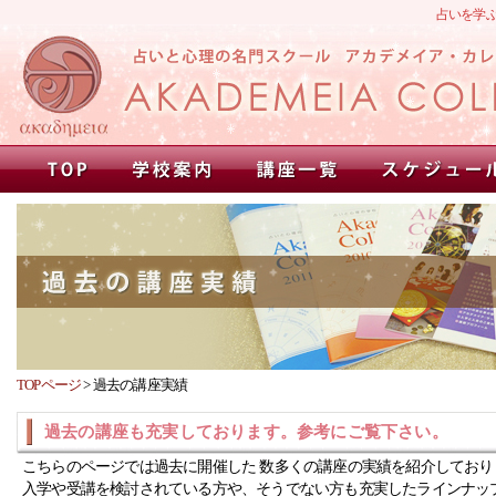
占いを学
TOPページ
>
過去の講座実績
過去の講座も充実しております。参考にご覧下さい。
こちらのページでは過去に開催した 数多くの講座の実績を紹介しており
入学や受講を検討されている方や、そうでない方も充実したラインナッ