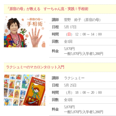
「原宿の母」が教える すーちゃん流・実践！手相術
講師
菅野 鈴子 （原宿の母）
日程
5月 17日
時間
（
日
） 12 ：00 ～ 14 ：00
回数
全1回
5,870円
料金
一般5,870円/入学者5,280円
ラクシュミーのマカロンタロット入門
講師
ラクシュミー
日程
5月 25日
時間
（
月
） 18 ：00 ～ 20 ：00
回数
全1回
5,870円
料金
一般5,870円/入学者5,280円