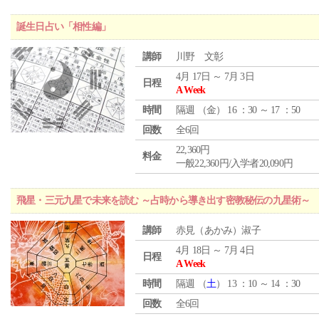
誕生日占い「相性編」
講師
川野 文彰
4月 17日 ～ 7月 3日
日程
A Week
時間
隔週 （
金
） 16 ：30 ～ 17 ：50
回数
全6回
22,360円
料金
一般22,360円/入学者20,090円
飛星・三元九星で未来を読む ～占時から導き出す密教秘伝の九星術～
講師
赤見（あかみ）淑子
4月 18日 ～ 7月 4日
日程
A Week
時間
隔週 （
土
） 13 ：10 ～ 14 ：30
回数
全6回