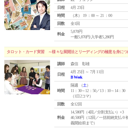
日程
4月 23日
時間
（
木
） 19 ：00 ～ 21 ：00
回数
全1回
5,870円
料金
一般5,870円/入学者5,280円
タロット・カード実習 ～様々な展開法とリーディングの極意を身につ
講師
森信 彰雄
4月 25日 ～ 7月 11日
日程
B Week
隔週 （
土
）
時間
11：30～12：50／13：10～14：30
（1日2コマ）
回数
全12回
14,580円（4回／分割支払い）×3
料金
40,500円（12回／一括前納支払※
義開始前まで）