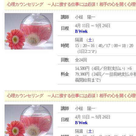
心理カウンセリング ～人に接する仕事には必須！相手の心を開く心理
講師
小槌 陽一
4月 11日 ～ 9月 26日
日程
B Week
隔週 （
土
）
時間
15：20～16：40／17：00～18：20
（1日2コマ）
回数
全24回
14,580円（4回／分割支払い）×6
料金
79,380円（24回／一括前納支払※
義開始前まで）
心理カウンセリング ～人に接する仕事には必須！相手の心を開く心理
講師
小槌 陽一
4月 11日 ～ 9月 26日
日程
B Week
隔週 （
土
）