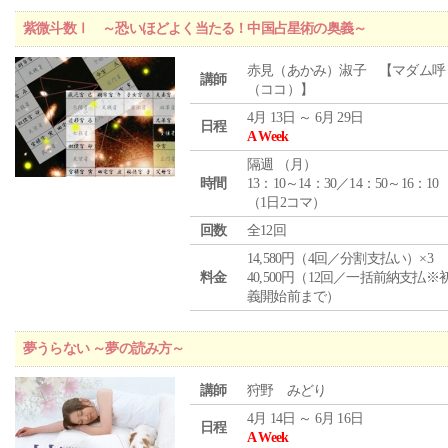
紫微斗数Ⅰ ～恐いほどよく当たる！中国占星術の奥義～
赤見（あかみ）淑子 【マダム呼
講師
（ココ）】
4月 13日 ～ 6月 29日
日程
A Week
隔週 （
月
）
時間
13：10～14：30／14：50～16：10
（1日2コマ）
回数
全12回
14,580円（4回／分割支払い）×3
料金
40,500円（12回／一括前納支払※
義開始前まで）
夢うらない ～夢の読み方～
講師
狩野 みどり
4月 14日 ～ 6月 16日
日程
A Week