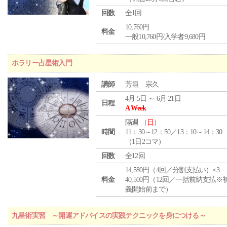
回数
全1回
10,760円
料金
一般10,760円/入学者9,680円
ホラリー占星術入門
講師
芳垣 宗久
4月 5日 ～ 6月 21日
日程
A Week
隔週 （
日
）
時間
11：30～12：50／13：10～14：30
（1日2コマ）
回数
全12回
14,580円（4回／分割支払い）×3
料金
40,500円（12回／一括前納支払※
義開始前まで）
九星術実習 ～開運アドバイスの実践テクニックを身につける～