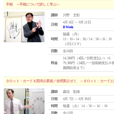
手相 ～手相について詳しく学ぶ～
講師
川野 文彰
4月 6日 ～ 9月 21日
日程
B Week
隔週 （
月
）
時間
13：10～14：30／14：50～16：10
（1日2コマ）
回数
全24回
14,580円（4回／分割支払い）×6
料金
79,380円（24回／一括前納支払※
義開始前まで）
タロット・カード＆西洋占星術／合同実占ゼミ ～タロット・カードと
講師
森信 彰雄
日程
4月 7日 ～ 6月 30日
時間
毎週 （
火
） 14 ：50 ～ 16 ：10
回数
全12回