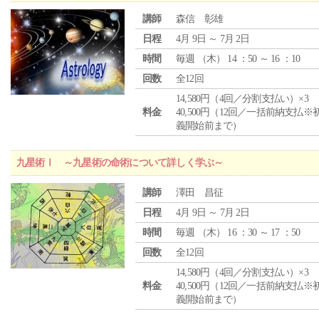
講師
森信 彰雄
日程
4月 9日 ～ 7月 2日
時間
毎週 （
木
） 14 ：50 ～ 16 ：10
回数
全12回
14,580円（4回／分割支払い）×3
料金
40,500円（12回／一括前納支払※
義開始前まで）
九星術Ⅰ ～九星術の命術について詳しく学ぶ～
講師
澤田 昌征
日程
4月 9日 ～ 7月 2日
時間
毎週 （
木
） 16 ：30 ～ 17 ：50
回数
全12回
14,580円（4回／分割支払い）×3
料金
40,500円（12回／一括前納支払※
義開始前まで）