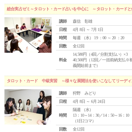
総合実占ゼミ～タロット・カード占いを中心に ～タロット・カードと
講師
森信 彰雄
日程
4月 8日 ～ 7月 1日
時間
毎週 （
水
） 19 ：00 ～ 20 ：20
回数
全12回
14,580円（4回／分割支払い）×3
料金
40,500円（12回／一括前納支払※
義開始前まで）
タロット・カード 中級実習 ～様々な展開法を使いこなしてリーディ
講師
狩野 みどり
日程
4月 8日 ～ 6月 24日
隔週 （
水
）
時間
13：10～14：30／14：50～16：10
（1日2コマ）
回数
全12回