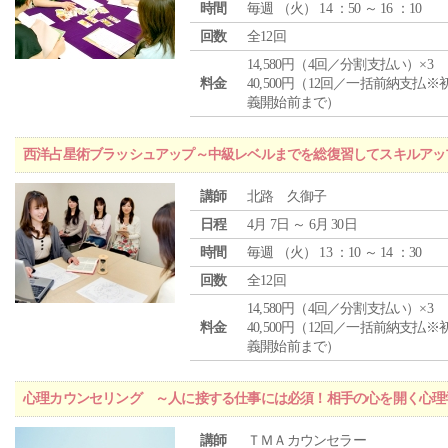
時間
毎週 （
火
） 14 ：50 ～ 16 ：10
回数
全12回
14,580円（4回／分割支払い）×3
料金
40,500円（12回／一括前納支払※
義開始前まで）
西洋占星術ブラッシュアップ～中級レベルまでを総復習してスキルアッ
講師
北路 久御子
日程
4月 7日 ～ 6月 30日
時間
毎週 （
火
） 13 ：10 ～ 14 ：30
回数
全12回
14,580円（4回／分割支払い）×3
料金
40,500円（12回／一括前納支払※
義開始前まで）
心理カウンセリング ～人に接する仕事には必須！相手の心を開く心理
講師
ＴＭＡカウンセラー