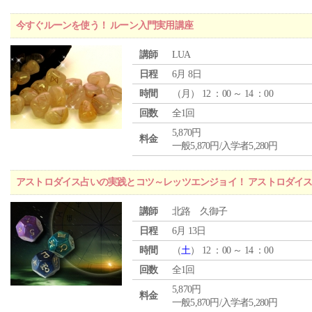
今すぐルーンを使う！ ルーン入門実用講座
講師
LUA
日程
6月 8日
時間
（
月
） 12 ：00 ～ 14 ：00
回数
全1回
5,870円
料金
一般5,870円/入学者5,280円
アストロダイス占いの実践とコツ～レッツエンジョイ！ アストロダイ
講師
北路 久御子
日程
6月 13日
時間
（
土
） 12 ：00 ～ 14 ：00
回数
全1回
5,870円
料金
一般5,870円/入学者5,280円