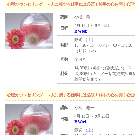
心理カウンセリング ～人に接する仕事には必須！相手の心を開く心理
講師
小槌 陽一
4月 11日 ～ 9月 26日
日程
B Week
隔週 （
土
）
時間
15：20～16：40／17：00～18：20
（1日2コマ）
回数
全24回
14,580円（4回／分割支払い）×6
料金
79,380円（24回／一括前納支払※
義開始前まで）
心理カウンセリング ～人に接する仕事には必須！相手の心を開く心理
講師
小槌 陽一
4月 11日 ～ 9月 26日
日程
B Week
隔週 （
土
）