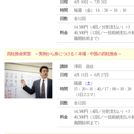
日程
4月 10日 ～ 7月 3日
時間
毎週 （
金
） 14 ：50 ～ 16 ：10
回数
全12回
14,580円（4回／分割支払い）×3
料金
40,500円（12回／一括前納支払※
義開始前まで）
四柱推命実習 ～実例から身につける！本場・中国の四柱推命～
講師
澤田 昌征
日程
4月 11日 ～ 6月 27日
隔週 （
土
）
時間
15：20～16：40／17：00～18：20
（1日2コマ）
回数
全12回
14,580円（4回／分割支払い）×3
料金
40,500円（12回／一括前納支払※
義開始前まで）