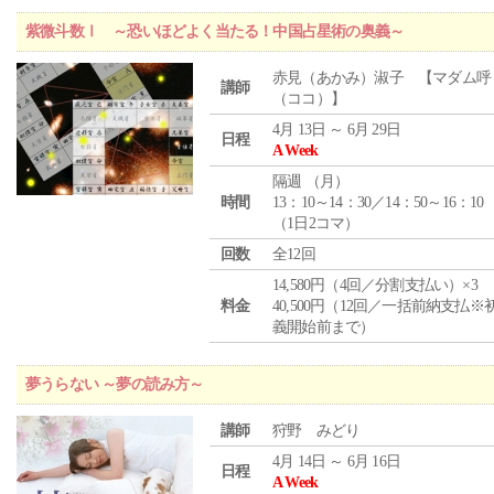
紫微斗数Ⅰ ～恐いほどよく当たる！中国占星術の奥義～
赤見（あかみ）淑子 【マダム呼
講師
（ココ）】
4月 13日 ～ 6月 29日
日程
A Week
隔週 （
月
）
時間
13：10～14：30／14：50～16：10
（1日2コマ）
回数
全12回
14,580円（4回／分割支払い）×3
料金
40,500円（12回／一括前納支払※
義開始前まで）
夢うらない ～夢の読み方～
講師
狩野 みどり
4月 14日 ～ 6月 16日
日程
A Week