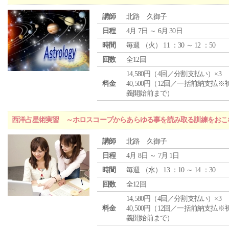
講師
北路 久御子
日程
4月 7日 ～ 6月 30日
時間
毎週 （
火
） 11 ：30 ～ 12 ：50
回数
全12回
14,580円（4回／分割支払い）×3
料金
40,500円（12回／一括前納支払※
義開始前まで）
西洋占星術実習 ～ホロスコープからあらゆる事を読み取る訓練をおこ
講師
北路 久御子
日程
4月 8日 ～ 7月 1日
時間
毎週 （
水
） 13 ：10 ～ 14 ：30
回数
全12回
14,580円（4回／分割支払い）×3
料金
40,500円（12回／一括前納支払※
義開始前まで）