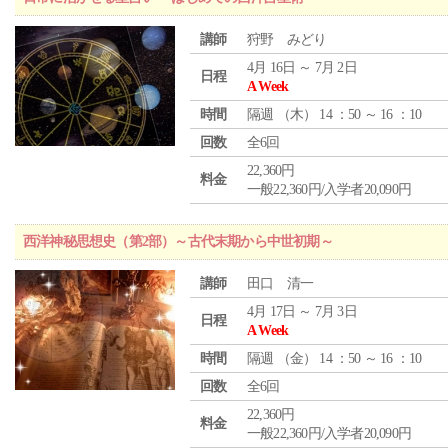
講師
狩野 みどり
4月 16日 ～ 7月 2日
日程
A Week
時間
隔週 （
木
） 14 ：50 ～ 16 ：10
回数
全6回
22,360円
料金
一般22,360円/入学者20,090円
西洋神秘思想史（第2部）～古代末期から中世初期～
講師
田口 清一
4月 17日 ～ 7月 3日
日程
A Week
時間
隔週 （
金
） 14 ：50 ～ 16 ：10
回数
全6回
22,360円
料金
一般22,360円/入学者20,090円