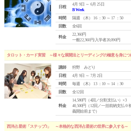
4月 9日 ～ 6月 25日
日程
B Week
時間
隔週 （
木
） 16 ：30 ～ 17 ：50
回数
全6回
22,360円
料金
一般22,360円/入学者20,090円
タロット・カード実習 ～様々な展開法とリーディングの極意を身につ
講師
狩野 みどり
日程
4月 9日 ～ 7月 2日
時間
毎週 （
木
） 13 ：10 ～ 14 ：30
回数
全12回
14,580円（4回／分割支払い）×3
料金
40,500円（12回／一括前納支払※
義開始前まで）
西洋占星術「ステップ3」 ～本格的な西洋占星術の世界に参入する～