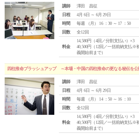
講師
澤田 昌征
日程
4月 6日 ～ 6月 29日
時間
毎週 （
月
） 16 ：30 ～ 17 ：50
回数
全12回
14,580円（4回／分割支払い）×3
料金
40,500円（12回／一括前納支払※
義開始前まで）
四柱推命ブラッシュアップ ～本場・中国の四柱推命の更なる秘伝を公
講師
澤田 昌征
日程
4月 6日 ～ 6月 29日
時間
毎週 （
月
） 14 ：50 ～ 16 ：10
回数
全12回
14,580円（4回／分割支払い）×3
料金
40,500円（12回／一括前納支払※
義開始前まで）