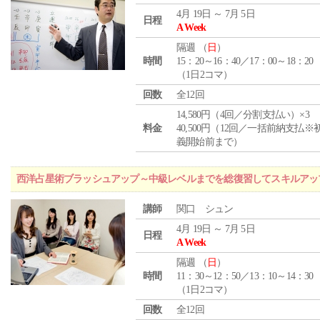
4月 19日 ～ 7月 5日
日程
A Week
隔週 （
日
）
時間
15：20～16：40／17：00～18：20
（1日2コマ）
回数
全12回
14,580円（4回／分割支払い）×3
料金
40,500円（12回／一括前納支払※
義開始前まで）
西洋占星術ブラッシュアップ～中級レベルまでを総復習してスキルアッ
講師
関口 シュン
4月 19日 ～ 7月 5日
日程
A Week
隔週 （
日
）
時間
11：30～12：50／13：10～14：30
（1日2コマ）
回数
全12回