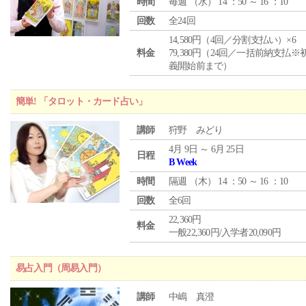
時間
毎週 （
水
） 14 ：50 ～ 16 ：10
回数
全24回
14,580円（4回／分割支払い）×6
料金
79,380円（24回／一括前納支払※
義開始前まで）
簡単! 「タロット・カード占い」
講師
狩野 みどり
4月 9日 ～ 6月 25日
日程
B Week
時間
隔週 （
木
） 14 ：50 ～ 16 ：10
回数
全6回
22,360円
料金
一般22,360円/入学者20,090円
易占入門（周易入門）
講師
中嶋 真澄