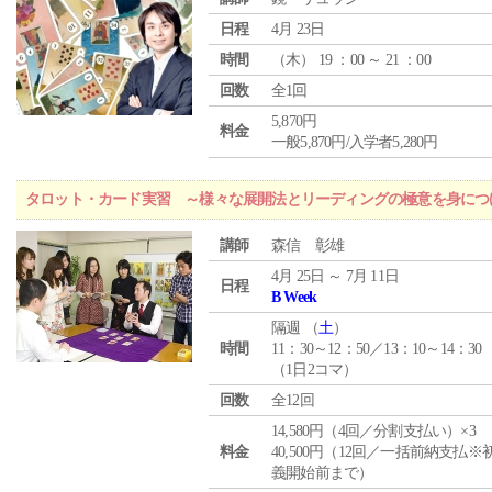
日程
4月 23日
時間
（
木
） 19 ：00 ～ 21 ：00
回数
全1回
5,870円
料金
一般5,870円/入学者5,280円
タロット・カード実習 ～様々な展開法とリーディングの極意を身につ
講師
森信 彰雄
4月 25日 ～ 7月 11日
日程
B Week
隔週 （
土
）
時間
11：30～12：50／13：10～14：30
（1日2コマ）
回数
全12回
14,580円（4回／分割支払い）×3
料金
40,500円（12回／一括前納支払※
義開始前まで）