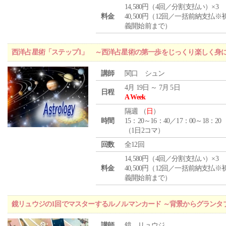
14,580円（4回／分割支払い）×3
料金
40,500円（12回／一括前納支払※
義開始前まで）
西洋占星術「ステップ1」 ～西洋占星術の第一歩をじっくり楽しく身
講師
関口 シュン
4月 19日 ～ 7月 5日
日程
A Week
隔週 （
日
）
時間
15：20～16：40／17：00～18：20
（1日2コマ）
回数
全12回
14,580円（4回／分割支払い）×3
料金
40,500円（12回／一括前納支払※
義開始前まで）
鏡リュウジの1回でマスターするルノルマンカード ～背景からグランタ
講師
鏡 リュウジ