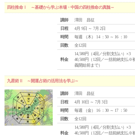
四柱推命Ⅰ ～基礎から学ぶ本場・中国の四柱推命の真髄～
講師
澤田 昌征
日程
4月 9日 ～ 7月 2日
時間
毎週 （
木
） 14 ：50 ～ 16 ：10
回数
全12回
14,580円（4回／分割支払い）×3
料金
40,500円（12回／一括前納支払※
義開始前まで）
九星術Ⅱ ～開運占術の活用法を学ぶ～
講師
澤田 昌征
日程
4月 10日 ～ 7月 3日
時間
毎週 （
金
） 16 ：30 ～ 17 ：50
回数
全12回
14,580円（4回／分割支払い）×3
料金
40,500円（12回／一括前納支払※