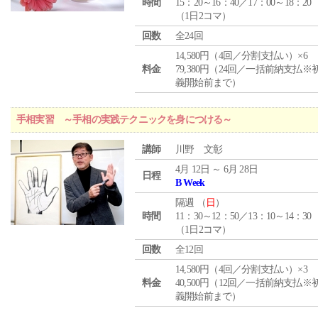
時間
15：20～16：40／17：00～18：20
（1日2コマ）
回数
全24回
14,580円（4回／分割支払い）×6
料金
79,380円（24回／一括前納支払※
義開始前まで）
手相実習 ～手相の実践テクニックを身につける～
講師
川野 文彰
4月 12日 ～ 6月 28日
日程
B Week
隔週 （
日
）
時間
11：30～12：50／13：10～14：30
（1日2コマ）
回数
全12回
14,580円（4回／分割支払い）×3
料金
40,500円（12回／一括前納支払※
義開始前まで）