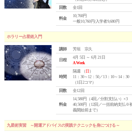
回数
全1回
10,760円
料金
一般10,760円/入学者9,680円
ホラリー占星術入門
講師
芳垣 宗久
4月 5日 ～ 6月 21日
日程
A Week
隔週 （
日
）
時間
11：30～12：50／13：10～14：30
（1日2コマ）
回数
全12回
14,580円（4回／分割支払い）×3
料金
40,500円（12回／一括前納支払※
義開始前まで）
九星術実習 ～開運アドバイスの実践テクニックを身につける～