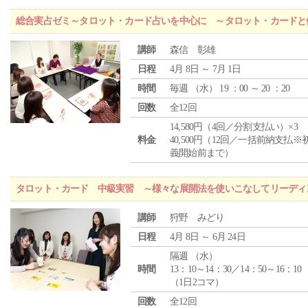
総合実占ゼミ～タロット・カード占いを中心に ～タロット・カードと
講師
森信 彰雄
日程
4月 8日 ～ 7月 1日
時間
毎週 （
水
） 19 ：00 ～ 20 ：20
回数
全12回
14,580円（4回／分割支払い）×3
料金
40,500円（12回／一括前納支払※
義開始前まで）
タロット・カード 中級実習 ～様々な展開法を使いこなしてリーディ
講師
狩野 みどり
日程
4月 8日 ～ 6月 24日
隔週 （
水
）
時間
13：10～14：30／14：50～16：10
（1日2コマ）
回数
全12回