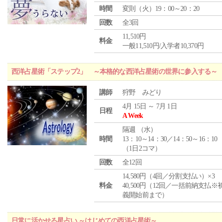
時間
変則（火）19：00～20：20
回数
全3回
11,510円
料金
一般11,510円/入学者10,370円
西洋占星術「ステップ2」 ～本格的な西洋占星術の世界に参入する～
講師
狩野 みどり
4月 15日 ～ 7月 1日
日程
A Week
隔週 （
水
）
時間
13：10～14：30／14：50～16：10
（1日2コマ）
回数
全12回
14,580円（4回／分割支払い）×3
料金
40,500円（12回／一括前納支払※
義開始前まで）
日常に活かせる星占い ～はじめての西洋占星術～