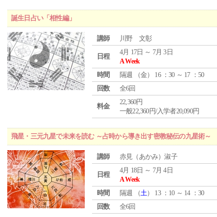
誕生日占い「相性編」
講師
川野 文彰
4月 17日 ～ 7月 3日
日程
A Week
時間
隔週 （
金
） 16 ：30 ～ 17 ：50
回数
全6回
22,360円
料金
一般22,360円/入学者20,090円
飛星・三元九星で未来を読む ～占時から導き出す密教秘伝の九星術～
講師
赤見（あかみ）淑子
4月 18日 ～ 7月 4日
日程
A Week
時間
隔週 （
土
） 13 ：10 ～ 14 ：30
回数
全6回