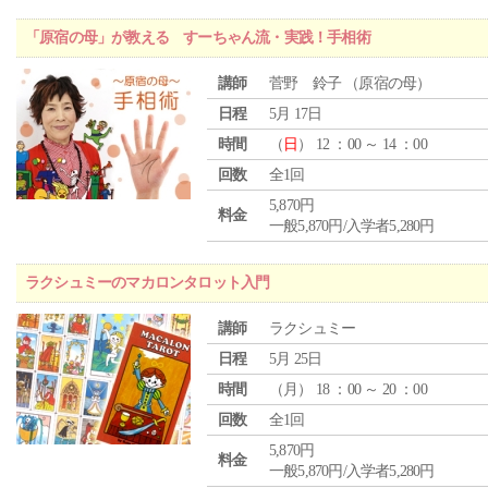
「原宿の母」が教える すーちゃん流・実践！手相術
講師
菅野 鈴子 （原宿の母）
日程
5月 17日
時間
（
日
） 12 ：00 ～ 14 ：00
回数
全1回
5,870円
料金
一般5,870円/入学者5,280円
ラクシュミーのマカロンタロット入門
講師
ラクシュミー
日程
5月 25日
時間
（
月
） 18 ：00 ～ 20 ：00
回数
全1回
5,870円
料金
一般5,870円/入学者5,280円