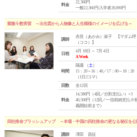
22,360円
料金
一般22,360円/入学者20,090円
紫微斗数実習 ～出生図から人物像と人生模様のイメージを広げる～
赤見（あかみ）淑子 【マダム呼
講師
（ココ）】
4月 18日 ～ 7月 4日
日程
A Week
隔週 （
土
）
時間
15：20～16：40／17：00～18：20
（1日2コマ）
回数
全12回
14,580円（4回／分割支払い）×3
料金
40,500円（12回／一括前納支払※
義開始前まで）
四柱推命ブラッシュアップ ～本場・中国の四柱推命の更なる秘伝を公
講師
澤田 昌征