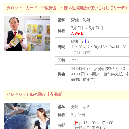
タロット・カード 中級実習 ～様々な展開法を使いこなしてリーディ
講師
森信 彰雄
3月 7日 ～ 5月 23日
日程
A Week
隔週 （
土
）
時間
11：30～12：50／13：10～14：30
（1日2コマ）
回数
全12回
14,580円（4回／分割支払い）×3
料金
40,500円（12回／一括前納支払※
義開始前まで）
イレクショナル占星術 【応用編】
講師
芳垣 宗久
日程
3月 15日
（
日
） 13 ：00 ～ 17 ：00
時間
（休憩20分1回含む）