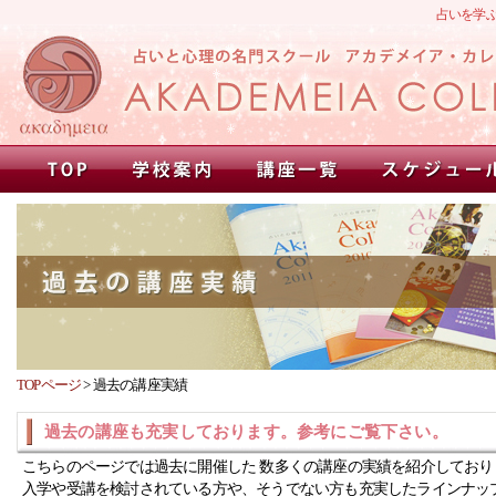
占いを学
TOPページ
>
過去の講座実績
過去の講座も充実しております。参考にご覧下さい。
こちらのページでは過去に開催した 数多くの講座の実績を紹介しており
入学や受講を検討されている方や、そうでない方も充実したラインナッ