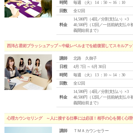
時間
毎週 （
火
） 14 ：50 ～ 16 ：10
回数
全12回
14,580円（4回／分割支払い）×3
料金
40,500円（12回／一括前納支払※
義開始前まで）
西洋占星術ブラッシュアップ～中級レベルまでを総復習してスキルアッ
講師
北路 久御子
日程
4月 7日 ～ 6月 30日
時間
毎週 （
火
） 13 ：10 ～ 14 ：30
回数
全12回
14,580円（4回／分割支払い）×3
料金
40,500円（12回／一括前納支払※
義開始前まで）
心理カウンセリング ～人に接する仕事には必須！相手の心を開く心理
講師
ＴＭＡカウンセラー