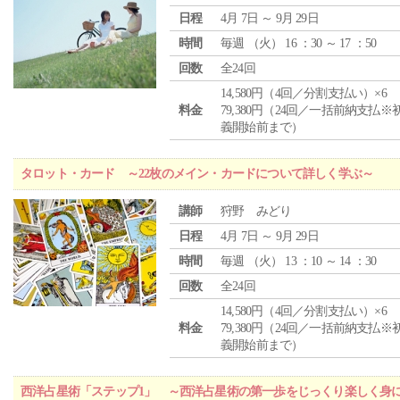
日程
4月 7日 ～ 9月 29日
時間
毎週 （
火
） 16 ：30 ～ 17 ：50
回数
全24回
14,580円（4回／分割支払い）×6
料金
79,380円（24回／一括前納支払※
義開始前まで）
タロット・カード ～22枚のメイン・カードについて詳しく学ぶ～
講師
狩野 みどり
日程
4月 7日 ～ 9月 29日
時間
毎週 （
火
） 13 ：10 ～ 14 ：30
回数
全24回
14,580円（4回／分割支払い）×6
料金
79,380円（24回／一括前納支払※
義開始前まで）
西洋占星術「ステップ1」 ～西洋占星術の第一歩をじっくり楽しく身