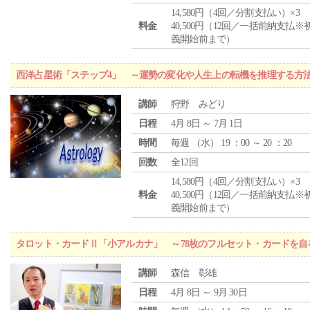
14,580円（4回／分割支払い）×3
料金
40,500円（12回／一括前納支払※
義開始前まで）
西洋占星術「ステップ4」 ～運勢の変化や人生上の転機を推理する方
講師
狩野 みどり
日程
4月 8日 ～ 7月 1日
時間
毎週 （
水
） 19 ：00 ～ 20 ：20
回数
全12回
14,580円（4回／分割支払い）×3
料金
40,500円（12回／一括前納支払※
義開始前まで）
タロット・カードⅡ「小アルカナ」 ～78枚のフルセット・カードを自
講師
森信 彰雄
日程
4月 8日 ～ 9月 30日