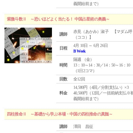
義開始前まで）
紫微斗数Ⅱ ～恐いほどよく当たる！ 中国占星術の奥義～
赤見（あかみ）淑子 【マダム呼
講師
（ココ）】
4月 10日 ～ 6月 26日
日程
B Week
隔週 （
金
）
時間
13：10～14：30／14：50～16：10
（1日2コマ）
回数
全12回
14,580円（4回／分割支払い）×3
料金
40,500円（12回／一括前納支払※
義開始前まで）
四柱推命Ⅱ ～基礎から学ぶ本場・中国の四柱推命の真髄～
講師
澤田 昌征