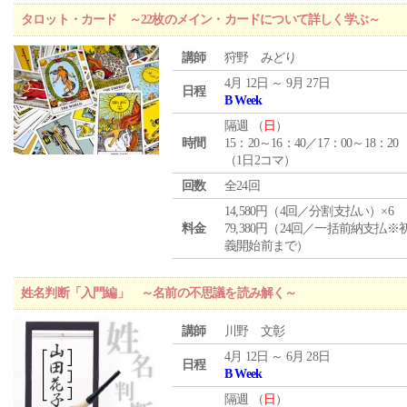
タロット・カード ～22枚のメイン・カードについて詳しく学ぶ～
講師
狩野 みどり
4月 12日 ～ 9月 27日
日程
B Week
隔週 （
日
）
時間
15：20～16：40／17：00～18：20
（1日2コマ）
回数
全24回
14,580円（4回／分割支払い）×6
料金
79,380円（24回／一括前納支払※
義開始前まで）
姓名判断「入門編」 ～名前の不思議を読み解く～
講師
川野 文彰
4月 12日 ～ 6月 28日
日程
B Week
隔週 （
日
）