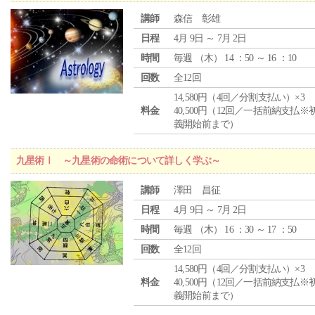
講師
森信 彰雄
日程
4月 9日 ～ 7月 2日
時間
毎週 （
木
） 14 ：50 ～ 16 ：10
回数
全12回
14,580円（4回／分割支払い）×3
料金
40,500円（12回／一括前納支払※
義開始前まで）
九星術Ⅰ ～九星術の命術について詳しく学ぶ～
講師
澤田 昌征
日程
4月 9日 ～ 7月 2日
時間
毎週 （
木
） 16 ：30 ～ 17 ：50
回数
全12回
14,580円（4回／分割支払い）×3
料金
40,500円（12回／一括前納支払※
義開始前まで）