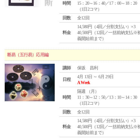
時間
15：20～16：40／17：00～18：20
（1日2コマ）
回数
全12回
14,580円（4回／分割支払い）×3
料金
40,500円（12回／一括前納支払※
義開始前まで）
断易（五行易）応用編
講師
保坂 昌利
4月 13日 ～ 6月 29日
日程
A Week
隔週 （
月
）
時間
11：30～12：50／13：10～14：30
（1日2コマ）
回数
全12回
14,580円（4回／分割支払い）×3
料金
40,500円（12回／一括前納支払※
義開始前まで）