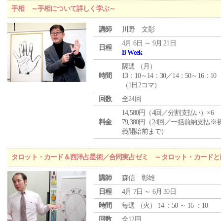
手相 ～手相について詳しく学ぶ～
講師
川野 文彰
4月 6日 ～ 9月 21日
日程
B Week
隔週 （
月
）
時間
13：10～14：30／14：50～16：10
（1日2コマ）
回数
全24回
14,580円（4回／分割支払い）×6
料金
79,380円（24回／一括前納支払※
義開始前まで）
タロット・カード＆西洋占星術／合同実占ゼミ ～タロット・カードと
講師
森信 彰雄
日程
4月 7日 ～ 6月 30日
時間
毎週 （
火
） 14 ：50 ～ 16 ：10
回数
全12回