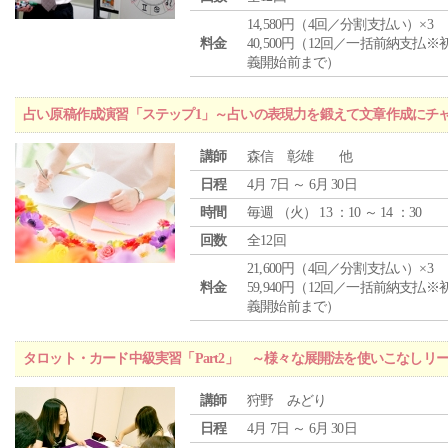
14,580円（4回／分割支払い）×3
料金
40,500円（12回／一括前納支払※
義開始前まで）
占い原稿作成演習「ステップ1」～占いの表現力を鍛えて文章作成にチ
講師
森信 彰雄 他
日程
4月 7日 ～ 6月 30日
時間
毎週 （
火
） 13 ：10 ～ 14 ：30
回数
全12回
21,600円（4回／分割支払い）×3
料金
59,940円（12回／一括前納支払※
義開始前まで）
タロット・カード中級実習「Part2」 ～様々な展開法を使いこなしリ
講師
狩野 みどり
日程
4月 7日 ～ 6月 30日