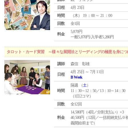
日程
4月 23日
時間
（
木
） 19 ：00 ～ 21 ：00
回数
全1回
5,870円
料金
一般5,870円/入学者5,280円
タロット・カード実習 ～様々な展開法とリーディングの極意を身につ
講師
森信 彰雄
4月 25日 ～ 7月 11日
日程
B Week
隔週 （
土
）
時間
11：30～12：50／13：10～14：30
（1日2コマ）
回数
全12回
14,580円（4回／分割支払い）×3
料金
40,500円（12回／一括前納支払※
義開始前まで）