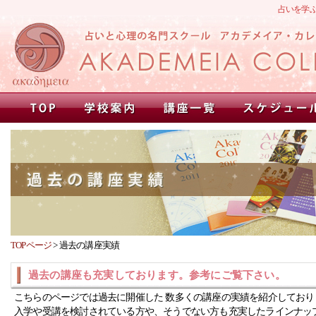
占いを学
TOPページ
>
過去の講座実績
過去の講座も充実しております。参考にご覧下さい。
こちらのページでは過去に開催した 数多くの講座の実績を紹介しており
入学や受講を検討されている方や、そうでない方も充実したラインナッ