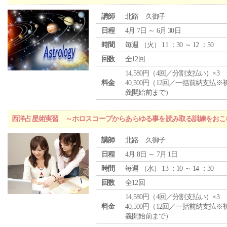
講師
北路 久御子
日程
4月 7日 ～ 6月 30日
時間
毎週 （
火
） 11 ：30 ～ 12 ：50
回数
全12回
14,580円（4回／分割支払い）×3
料金
40,500円（12回／一括前納支払※
義開始前まで）
西洋占星術実習 ～ホロスコープからあらゆる事を読み取る訓練をおこ
講師
北路 久御子
日程
4月 8日 ～ 7月 1日
時間
毎週 （
水
） 13 ：10 ～ 14 ：30
回数
全12回
14,580円（4回／分割支払い）×3
料金
40,500円（12回／一括前納支払※
義開始前まで）