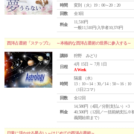
時間
変則（火）19：00～20：20
回数
全3回
11,510円
料金
一般11,510円/入学者10,370円
西洋占星術「ステップ2」 ～本格的な西洋占星術の世界に参入する～
講師
狩野 みどり
4月 15日 ～ 7月 1日
日程
A Week
隔週 （
水
）
時間
13：10～14：30／14：50～16：10
（1日2コマ）
回数
全12回
14,580円（4回／分割支払い）×3
料金
40,500円（12回／一括前納支払※
義開始前まで）
日常に活かせる星占い ～はじめての西洋占星術～