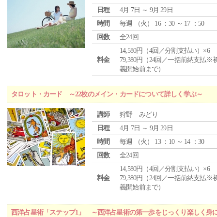
日程
4月 7日 ～ 9月 29日
時間
毎週 （
火
） 16 ：30 ～ 17 ：50
回数
全24回
14,580円（4回／分割支払い）×6
料金
79,380円（24回／一括前納支払※
義開始前まで）
タロット・カード ～22枚のメイン・カードについて詳しく学ぶ～
講師
狩野 みどり
日程
4月 7日 ～ 9月 29日
時間
毎週 （
火
） 13 ：10 ～ 14 ：30
回数
全24回
14,580円（4回／分割支払い）×6
料金
79,380円（24回／一括前納支払※
義開始前まで）
西洋占星術「ステップ1」 ～西洋占星術の第一歩をじっくり楽しく身