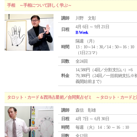
手相 ～手相について詳しく学ぶ～
講師
川野 文彰
4月 6日 ～ 9月 21日
日程
B Week
隔週 （
月
）
時間
13：10～14：30／14：50～16：10
（1日2コマ）
回数
全24回
14,580円（4回／分割支払い）×6
料金
79,380円（24回／一括前納支払※
義開始前まで）
タロット・カード＆西洋占星術／合同実占ゼミ ～タロット・カードと
講師
森信 彰雄
日程
4月 7日 ～ 6月 30日
時間
毎週 （
火
） 14 ：50 ～ 16 ：10
回数
全12回