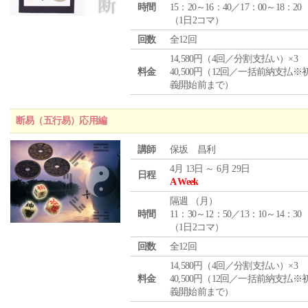
時間
15：20～16：40／17：00～18：20
（1日2コマ）
回数
全12回
14,580円（4回／分割支払い）×3
料金
40,500円（12回／一括前納支払※
義開始前まで）
断易（五行易）応用編
講師
保坂 昌利
4月 13日 ～ 6月 29日
日程
A Week
隔週 （
月
）
時間
11：30～12：50／13：10～14：30
（1日2コマ）
回数
全12回
14,580円（4回／分割支払い）×3
料金
40,500円（12回／一括前納支払※
義開始前まで）