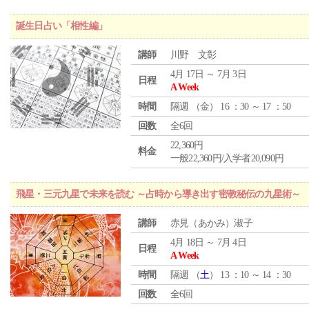
誕生日占い「相性編」
講師
川野 文彰
4月 17日 ～ 7月 3日
日程
A Week
時間
隔週 （
金
） 16 ：30 ～ 17 ：50
回数
全6回
22,360円
料金
一般22,360円/入学者20,090円
飛星・三元九星で未来を読む ～占時から導き出す密教秘伝の九星術～
講師
赤見（あかみ）淑子
4月 18日 ～ 7月 4日
日程
A Week
時間
隔週 （
土
） 13 ：10 ～ 14 ：30
回数
全6回