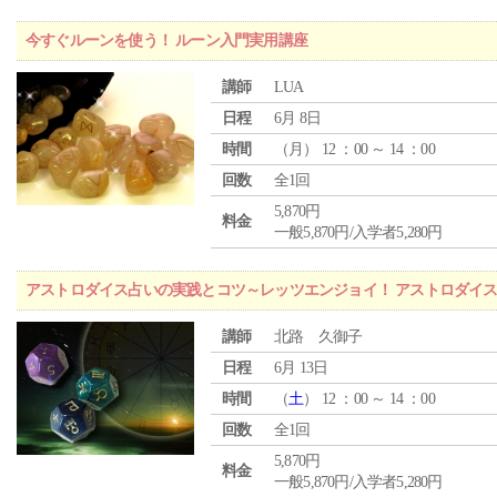
今すぐルーンを使う！ ルーン入門実用講座
講師
LUA
日程
6月 8日
時間
（
月
） 12 ：00 ～ 14 ：00
回数
全1回
5,870円
料金
一般5,870円/入学者5,280円
アストロダイス占いの実践とコツ～レッツエンジョイ！ アストロダイ
講師
北路 久御子
日程
6月 13日
時間
（
土
） 12 ：00 ～ 14 ：00
回数
全1回
5,870円
料金
一般5,870円/入学者5,280円