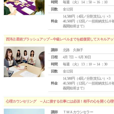
時間
毎週 （
火
） 14 ：50 ～ 16 ：10
回数
全12回
14,580円（4回／分割支払い）×3
料金
40,500円（12回／一括前納支払※
義開始前まで）
西洋占星術ブラッシュアップ～中級レベルまでを総復習してスキルアッ
講師
北路 久御子
日程
4月 7日 ～ 6月 30日
時間
毎週 （
火
） 13 ：10 ～ 14 ：30
回数
全12回
14,580円（4回／分割支払い）×3
料金
40,500円（12回／一括前納支払※
義開始前まで）
心理カウンセリング ～人に接する仕事には必須！相手の心を開く心理
講師
ＴＭＡカウンセラー