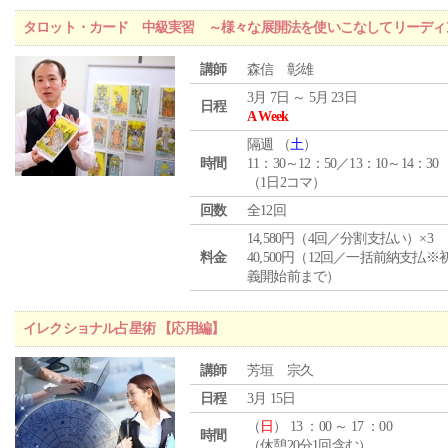
タロット・カード 中級実習 ～様々な展開法を使いこなしてリーディ
講師
森信 彰雄
3月 7日 ～ 5月 23日
日程
A Week
隔週 （
土
）
時間
11：30～12：50／13：10～14：30
（1日2コマ）
回数
全12回
14,580円（4回／分割支払い）×3
料金
40,500円（12回／一括前納支払※
義開始前まで）
イレクショナル占星術 【応用編】
講師
芳垣 宗久
日程
3月 15日
（
日
） 13 ：00 ～ 17 ：00
時間
（休憩20分1回含む）