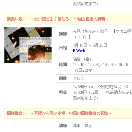
義開始前まで）
紫微斗数Ⅱ ～恐いほどよく当たる！ 中国占星術の奥義～
赤見（あかみ）淑子 【マダム呼
講師
（ココ）】
4月 10日 ～ 6月 26日
日程
B Week
隔週 （
金
）
時間
13：10～14：30／14：50～16：10
（1日2コマ）
回数
全12回
14,580円（4回／分割支払い）×3
料金
40,500円（12回／一括前納支払※
義開始前まで）
四柱推命Ⅱ ～基礎から学ぶ本場・中国の四柱推命の真髄～
講師
澤田 昌征