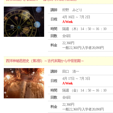
講師
狩野 みどり
4月 16日 ～ 7月 2日
日程
A Week
時間
隔週 （
木
） 14 ：50 ～ 16 ：10
回数
全6回
22,360円
料金
一般22,360円/入学者20,090円
西洋神秘思想史（第2部）～古代末期から中世初期～
講師
田口 清一
4月 17日 ～ 7月 3日
日程
A Week
時間
隔週 （
金
） 14 ：50 ～ 16 ：10
回数
全6回
22,360円
料金
一般22,360円/入学者20,090円