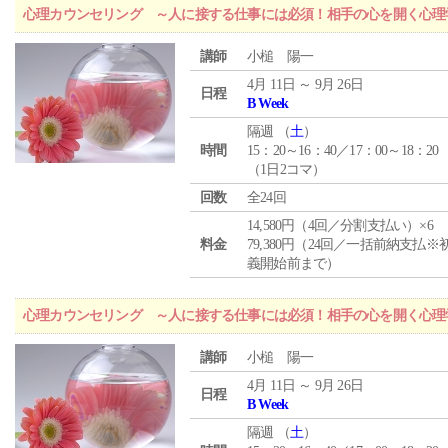
心理カウンセリング ～人に接する仕事には必須！相手の心を開く心理
講師
小槌 陽一
4月 11日 ～ 9月 26日
日程
B Week
隔週 （
土
）
時間
15：20～16：40／17：00～18：20
（1日2コマ）
回数
全24回
14,580円（4回／分割支払い）×6
料金
79,380円（24回／一括前納支払※
義開始前まで）
心理カウンセリング ～人に接する仕事には必須！相手の心を開く心理
講師
小槌 陽一
4月 11日 ～ 9月 26日
日程
B Week
隔週 （
土
）