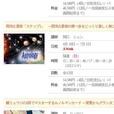
14,580円（4回／分割支払い）×3
料金
40,500円（12回／一括前納支払※
義開始前まで）
西洋占星術「ステップ1」 ～西洋占星術の第一歩をじっくり楽しく身
講師
関口 シュン
4月 19日 ～ 7月 5日
日程
A Week
隔週 （
日
）
時間
15：20～16：40／17：00～18：20
（1日2コマ）
回数
全12回
14,580円（4回／分割支払い）×3
料金
40,500円（12回／一括前納支払※
義開始前まで）
鏡リュウジの1回でマスターするルノルマンカード ～背景からグランタ
講師
鏡 リュウジ