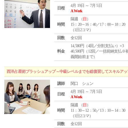
4月 19日 ～ 7月 5日
日程
A Week
隔週 （
日
）
時間
15：20～16：40／17：00～18：20
（1日2コマ）
回数
全12回
14,580円（4回／分割支払い）×3
料金
40,500円（12回／一括前納支払※
義開始前まで）
西洋占星術ブラッシュアップ～中級レベルまでを総復習してスキルアッ
講師
関口 シュン
4月 19日 ～ 7月 5日
日程
A Week
隔週 （
日
）
時間
11：30～12：50／13：10～14：30
（1日2コマ）
回数
全12回