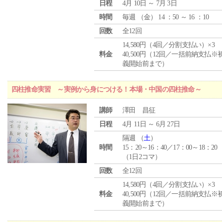
日程
4月 10日 ～ 7月 3日
時間
毎週 （
金
） 14 ：50 ～ 16 ：10
回数
全12回
14,580円（4回／分割支払い）×3
料金
40,500円（12回／一括前納支払※
義開始前まで）
四柱推命実習 ～実例から身につける！本場・中国の四柱推命～
講師
澤田 昌征
日程
4月 11日 ～ 6月 27日
隔週 （
土
）
時間
15：20～16：40／17：00～18：20
（1日2コマ）
回数
全12回
14,580円（4回／分割支払い）×3
料金
40,500円（12回／一括前納支払※
義開始前まで）