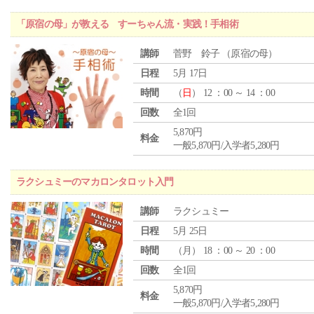
「原宿の母」が教える すーちゃん流・実践！手相術
講師
菅野 鈴子 （原宿の母）
日程
5月 17日
時間
（
日
） 12 ：00 ～ 14 ：00
回数
全1回
5,870円
料金
一般5,870円/入学者5,280円
ラクシュミーのマカロンタロット入門
講師
ラクシュミー
日程
5月 25日
時間
（
月
） 18 ：00 ～ 20 ：00
回数
全1回
5,870円
料金
一般5,870円/入学者5,280円