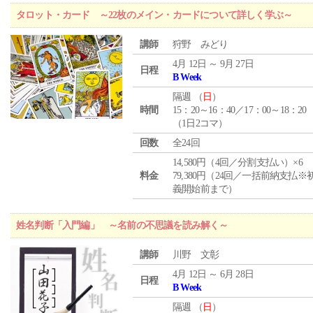
タロット・カード ～22枚のメイン・カードについて詳しく学ぶ～
講師
狩野 みどり
4月 12日 ～ 9月 27日
日程
B Week
隔週 （
日
）
時間
15：20～16：40／17：00～18：20
（1日2コマ）
回数
全24回
14,580円（4回／分割支払い）×6
料金
79,380円（24回／一括前納支払※
義開始前まで）
姓名判断「入門編」 ～名前の不思議を読み解く～
講師
川野 文彰
4月 12日 ～ 6月 28日
日程
B Week
隔週 （
日
）