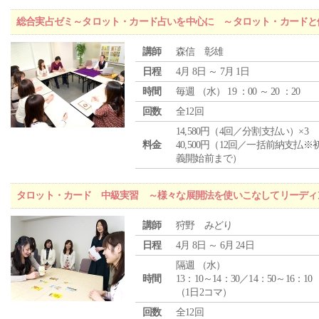
総合実占ゼミ～タロット・カード占いを中心に ～タロット・カードと
講師
森信 彰雄
日程
4月 8日 ～ 7月 1日
時間
毎週 （
水
） 19 ：00 ～ 20 ：20
回数
全12回
14,580円（4回／分割支払い）×3
料金
40,500円（12回／一括前納支払※
義開始前まで）
タロット・カード 中級実習 ～様々な展開法を使いこなしてリーディ
講師
狩野 みどり
日程
4月 8日 ～ 6月 24日
隔週 （
水
）
時間
13：10～14：30／14：50～16：10
（1日2コマ）
回数
全12回