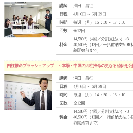
講師
澤田 昌征
日程
4月 6日 ～ 6月 29日
時間
毎週 （
月
） 16 ：30 ～ 17 ：50
回数
全12回
14,580円（4回／分割支払い）×3
料金
40,500円（12回／一括前納支払※
義開始前まで）
四柱推命ブラッシュアップ ～本場・中国の四柱推命の更なる秘伝を公
講師
澤田 昌征
日程
4月 6日 ～ 6月 29日
時間
毎週 （
月
） 14 ：50 ～ 16 ：10
回数
全12回
14,580円（4回／分割支払い）×3
料金
40,500円（12回／一括前納支払※
義開始前まで）