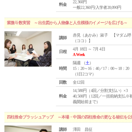
22,360円
料金
一般22,360円/入学者20,090円
紫微斗数実習 ～出生図から人物像と人生模様のイメージを広げる～
赤見（あかみ）淑子 【マダム呼
講師
（ココ）】
4月 18日 ～ 7月 4日
日程
A Week
隔週 （
土
）
時間
15：20～16：40／17：00～18：20
（1日2コマ）
回数
全12回
14,580円（4回／分割支払い）×3
料金
40,500円（12回／一括前納支払※
義開始前まで）
四柱推命ブラッシュアップ ～本場・中国の四柱推命の更なる秘伝を公
講師
澤田 昌征