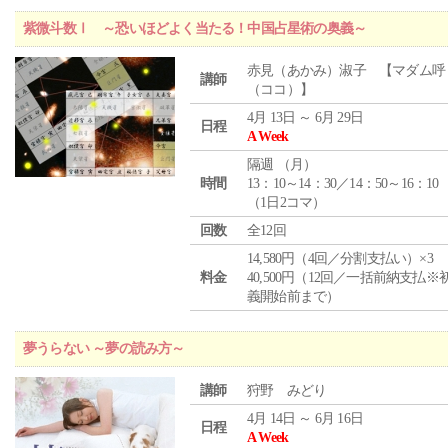
紫微斗数Ⅰ ～恐いほどよく当たる！中国占星術の奥義～
赤見（あかみ）淑子 【マダム呼
講師
（ココ）】
4月 13日 ～ 6月 29日
日程
A Week
隔週 （
月
）
時間
13：10～14：30／14：50～16：10
（1日2コマ）
回数
全12回
14,580円（4回／分割支払い）×3
料金
40,500円（12回／一括前納支払※
義開始前まで）
夢うらない ～夢の読み方～
講師
狩野 みどり
4月 14日 ～ 6月 16日
日程
A Week