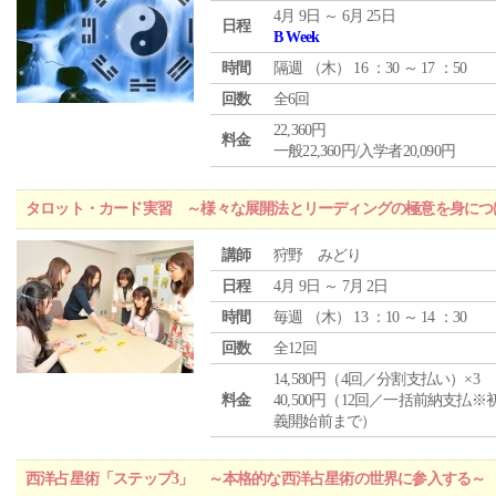
4月 9日 ～ 6月 25日
日程
B Week
時間
隔週 （
木
） 16 ：30 ～ 17 ：50
回数
全6回
22,360円
料金
一般22,360円/入学者20,090円
タロット・カード実習 ～様々な展開法とリーディングの極意を身につ
講師
狩野 みどり
日程
4月 9日 ～ 7月 2日
時間
毎週 （
木
） 13 ：10 ～ 14 ：30
回数
全12回
14,580円（4回／分割支払い）×3
料金
40,500円（12回／一括前納支払※
義開始前まで）
西洋占星術「ステップ3」 ～本格的な西洋占星術の世界に参入する～