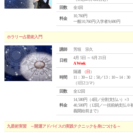
回数
全1回
10,760円
料金
一般10,760円/入学者9,680円
ホラリー占星術入門
講師
芳垣 宗久
4月 5日 ～ 6月 21日
日程
A Week
隔週 （
日
）
時間
11：30～12：50／13：10～14：30
（1日2コマ）
回数
全12回
14,580円（4回／分割支払い）×3
料金
40,500円（12回／一括前納支払※
義開始前まで）
九星術実習 ～開運アドバイスの実践テクニックを身につける～