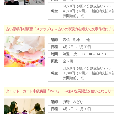
14,580円（4回／分割支払い）×3
料金
40,500円（12回／一括前納支払※
義開始前まで）
占い原稿作成演習「ステップ1」～占いの表現力を鍛えて文章作成にチ
講師
森信 彰雄 他
日程
4月 7日 ～ 6月 30日
時間
毎週 （
火
） 13 ：10 ～ 14 ：30
回数
全12回
21,600円（4回／分割支払い）×3
料金
59,940円（12回／一括前納支払※
義開始前まで）
タロット・カード中級実習「Part2」 ～様々な展開法を使いこなしリ
講師
狩野 みどり
日程
4月 7日 ～ 6月 30日