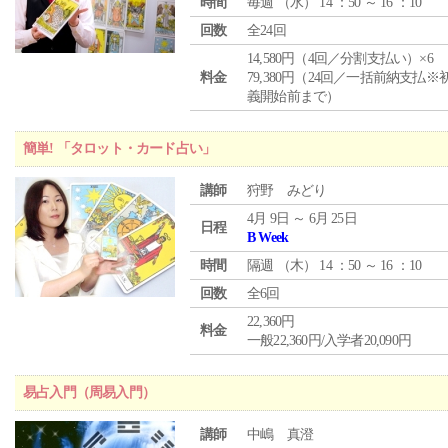
時間
毎週 （
水
） 14 ：50 ～ 16 ：10
回数
全24回
14,580円（4回／分割支払い）×6
料金
79,380円（24回／一括前納支払※
義開始前まで）
簡単! 「タロット・カード占い」
講師
狩野 みどり
4月 9日 ～ 6月 25日
日程
B Week
時間
隔週 （
木
） 14 ：50 ～ 16 ：10
回数
全6回
22,360円
料金
一般22,360円/入学者20,090円
易占入門（周易入門）
講師
中嶋 真澄