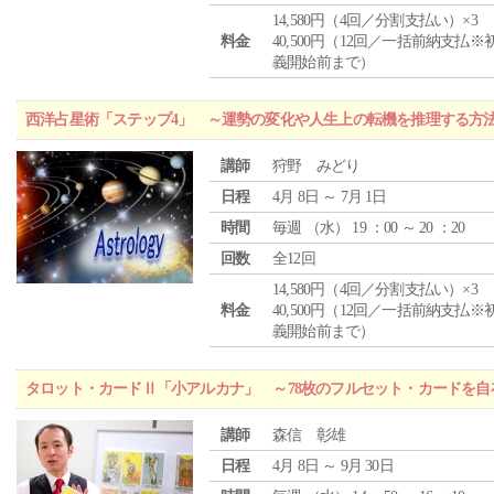
14,580円（4回／分割支払い）×3
料金
40,500円（12回／一括前納支払※
義開始前まで）
西洋占星術「ステップ4」 ～運勢の変化や人生上の転機を推理する方
講師
狩野 みどり
日程
4月 8日 ～ 7月 1日
時間
毎週 （
水
） 19 ：00 ～ 20 ：20
回数
全12回
14,580円（4回／分割支払い）×3
料金
40,500円（12回／一括前納支払※
義開始前まで）
タロット・カードⅡ「小アルカナ」 ～78枚のフルセット・カードを自
講師
森信 彰雄
日程
4月 8日 ～ 9月 30日