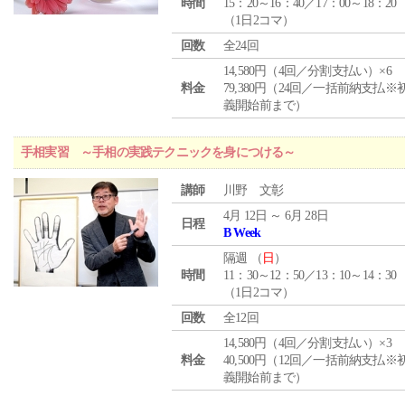
時間
15：20～16：40／17：00～18：20
（1日2コマ）
回数
全24回
14,580円（4回／分割支払い）×6
料金
79,380円（24回／一括前納支払※
義開始前まで）
手相実習 ～手相の実践テクニックを身につける～
講師
川野 文彰
4月 12日 ～ 6月 28日
日程
B Week
隔週 （
日
）
時間
11：30～12：50／13：10～14：30
（1日2コマ）
回数
全12回
14,580円（4回／分割支払い）×3
料金
40,500円（12回／一括前納支払※
義開始前まで）