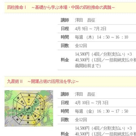
四柱推命Ⅰ ～基礎から学ぶ本場・中国の四柱推命の真髄～
講師
澤田 昌征
日程
4月 9日 ～ 7月 2日
時間
毎週 （
木
） 14 ：50 ～ 16 ：10
回数
全12回
14,580円（4回／分割支払い）×3
料金
40,500円（12回／一括前納支払※
義開始前まで）
九星術Ⅱ ～開運占術の活用法を学ぶ～
講師
澤田 昌征
日程
4月 10日 ～ 7月 3日
時間
毎週 （
金
） 16 ：30 ～ 17 ：50
回数
全12回
14,580円（4回／分割支払い）×3
料金
40,500円（12回／一括前納支払※