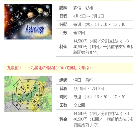
講師
森信 彰雄
日程
4月 9日 ～ 7月 2日
時間
毎週 （
木
） 14 ：50 ～ 16 ：10
回数
全12回
14,580円（4回／分割支払い）×3
料金
40,500円（12回／一括前納支払※
義開始前まで）
九星術Ⅰ ～九星術の命術について詳しく学ぶ～
講師
澤田 昌征
日程
4月 9日 ～ 7月 2日
時間
毎週 （
木
） 16 ：30 ～ 17 ：50
回数
全12回
14,580円（4回／分割支払い）×3
料金
40,500円（12回／一括前納支払※
義開始前まで）