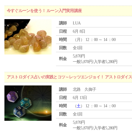
今すぐルーンを使う！ ルーン入門実用講座
講師
LUA
日程
6月 8日
時間
（
月
） 12 ：00 ～ 14 ：00
回数
全1回
5,870円
料金
一般5,870円/入学者5,280円
アストロダイス占いの実践とコツ～レッツエンジョイ！ アストロダイ
講師
北路 久御子
日程
6月 13日
時間
（
土
） 12 ：00 ～ 14 ：00
回数
全1回
5,870円
料金
一般5,870円/入学者5,280円