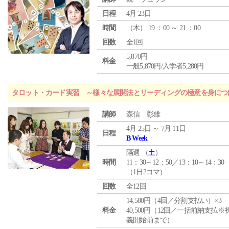
日程
4月 23日
時間
（
木
） 19 ：00 ～ 21 ：00
回数
全1回
5,870円
料金
一般5,870円/入学者5,280円
タロット・カード実習 ～様々な展開法とリーディングの極意を身につ
講師
森信 彰雄
4月 25日 ～ 7月 11日
日程
B Week
隔週 （
土
）
時間
11：30～12：50／13：10～14：30
（1日2コマ）
回数
全12回
14,580円（4回／分割支払い）×3
料金
40,500円（12回／一括前納支払※
義開始前まで）