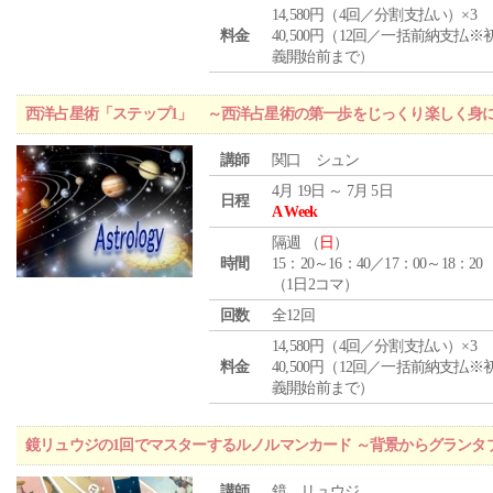
14,580円（4回／分割支払い）×3
料金
40,500円（12回／一括前納支払※
義開始前まで）
西洋占星術「ステップ1」 ～西洋占星術の第一歩をじっくり楽しく身
講師
関口 シュン
4月 19日 ～ 7月 5日
日程
A Week
隔週 （
日
）
時間
15：20～16：40／17：00～18：20
（1日2コマ）
回数
全12回
14,580円（4回／分割支払い）×3
料金
40,500円（12回／一括前納支払※
義開始前まで）
鏡リュウジの1回でマスターするルノルマンカード ～背景からグランタ
講師
鏡 リュウジ