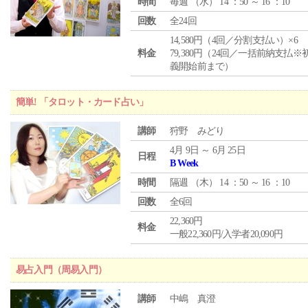
時間
毎週 （
水
） 14 ：50 ～ 16 ：10
回数
全24回
14,580円（4回／分割支払い）×6
料金
79,380円（24回／一括前納支払※
義開始前まで）
簡単! 「タロット・カード占い」
講師
狩野 みどり
4月 9日 ～ 6月 25日
日程
B Week
時間
隔週 （
木
） 14 ：50 ～ 16 ：10
回数
全6回
22,360円
料金
一般22,360円/入学者20,090円
易占入門（周易入門）
講師
中嶋 真澄