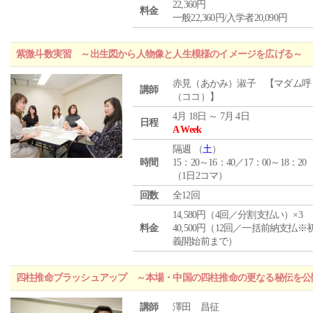
22,360円
料金
一般22,360円/入学者20,090円
紫微斗数実習 ～出生図から人物像と人生模様のイメージを広げる～
赤見（あかみ）淑子 【マダム呼
講師
（ココ）】
4月 18日 ～ 7月 4日
日程
A Week
隔週 （
土
）
時間
15：20～16：40／17：00～18：20
（1日2コマ）
回数
全12回
14,580円（4回／分割支払い）×3
料金
40,500円（12回／一括前納支払※
義開始前まで）
四柱推命ブラッシュアップ ～本場・中国の四柱推命の更なる秘伝を公
講師
澤田 昌征