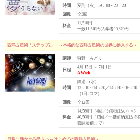
時間
変則（火）19：00～20：20
回数
全3回
11,510円
料金
一般11,510円/入学者10,370円
西洋占星術「ステップ2」 ～本格的な西洋占星術の世界に参入する～
講師
狩野 みどり
4月 15日 ～ 7月 1日
日程
A Week
隔週 （
水
）
時間
13：10～14：30／14：50～16：10
（1日2コマ）
回数
全12回
14,580円（4回／分割支払い）×3
料金
40,500円（12回／一括前納支払※
義開始前まで）
日常に活かせる星占い ～はじめての西洋占星術～