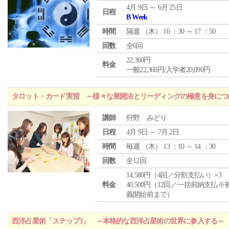
4月 9日 ～ 6月 25日
日程
B Week
時間
隔週 （
木
） 16 ：30 ～ 17 ：50
回数
全6回
22,360円
料金
一般22,360円/入学者20,090円
タロット・カード実習 ～様々な展開法とリーディングの極意を身につ
講師
狩野 みどり
日程
4月 9日 ～ 7月 2日
時間
毎週 （
木
） 13 ：10 ～ 14 ：30
回数
全12回
14,580円（4回／分割支払い）×3
料金
40,500円（12回／一括前納支払※
義開始前まで）
西洋占星術「ステップ3」 ～本格的な西洋占星術の世界に参入する～