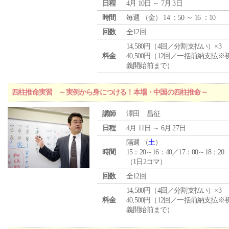
日程
4月 10日 ～ 7月 3日
時間
毎週 （
金
） 14 ：50 ～ 16 ：10
回数
全12回
14,580円（4回／分割支払い）×3
料金
40,500円（12回／一括前納支払※
義開始前まで）
四柱推命実習 ～実例から身につける！本場・中国の四柱推命～
講師
澤田 昌征
日程
4月 11日 ～ 6月 27日
隔週 （
土
）
時間
15：20～16：40／17：00～18：20
（1日2コマ）
回数
全12回
14,580円（4回／分割支払い）×3
料金
40,500円（12回／一括前納支払※
義開始前まで）