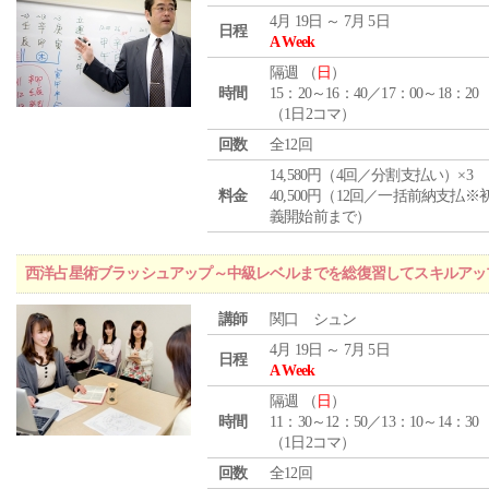
4月 19日 ～ 7月 5日
日程
A Week
隔週 （
日
）
時間
15：20～16：40／17：00～18：20
（1日2コマ）
回数
全12回
14,580円（4回／分割支払い）×3
料金
40,500円（12回／一括前納支払※
義開始前まで）
西洋占星術ブラッシュアップ～中級レベルまでを総復習してスキルアッ
講師
関口 シュン
4月 19日 ～ 7月 5日
日程
A Week
隔週 （
日
）
時間
11：30～12：50／13：10～14：30
（1日2コマ）
回数
全12回