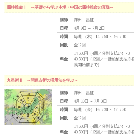
四柱推命Ⅰ ～基礎から学ぶ本場・中国の四柱推命の真髄～
講師
澤田 昌征
日程
4月 9日 ～ 7月 2日
時間
毎週 （
木
） 14 ：50 ～ 16 ：10
回数
全12回
14,580円（4回／分割支払い）×3
料金
40,500円（12回／一括前納支払※
義開始前まで）
九星術Ⅱ ～開運占術の活用法を学ぶ～
講師
澤田 昌征
日程
4月 10日 ～ 7月 3日
時間
毎週 （
金
） 16 ：30 ～ 17 ：50
回数
全12回
14,580円（4回／分割支払い）×3
料金
40,500円（12回／一括前納支払※