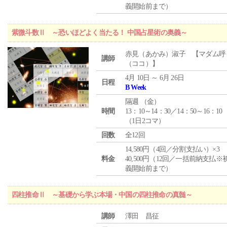
義開始前まで）
紫微斗数Ⅱ ～恐いほどよく当たる！ 中国占星術の奥義～
赤見（あかみ）淑子 【マダム呼
講師
（ココ）】
4月 10日 ～ 6月 26日
日程
B Week
隔週 （
金
）
時間
13：10～14：30／14：50～16：10
（1日2コマ）
回数
全12回
14,580円（4回／分割支払い）×3
料金
40,500円（12回／一括前納支払※
義開始前まで）
四柱推命Ⅱ ～基礎から学ぶ本場・中国の四柱推命の真髄～
講師
澤田 昌征