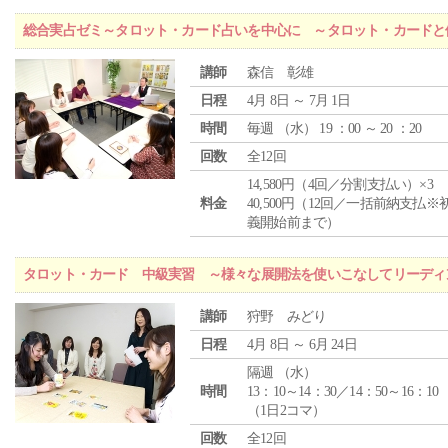
総合実占ゼミ～タロット・カード占いを中心に ～タロット・カードと
講師
森信 彰雄
日程
4月 8日 ～ 7月 1日
時間
毎週 （
水
） 19 ：00 ～ 20 ：20
回数
全12回
14,580円（4回／分割支払い）×3
料金
40,500円（12回／一括前納支払※
義開始前まで）
タロット・カード 中級実習 ～様々な展開法を使いこなしてリーディ
講師
狩野 みどり
日程
4月 8日 ～ 6月 24日
隔週 （
水
）
時間
13：10～14：30／14：50～16：10
（1日2コマ）
回数
全12回