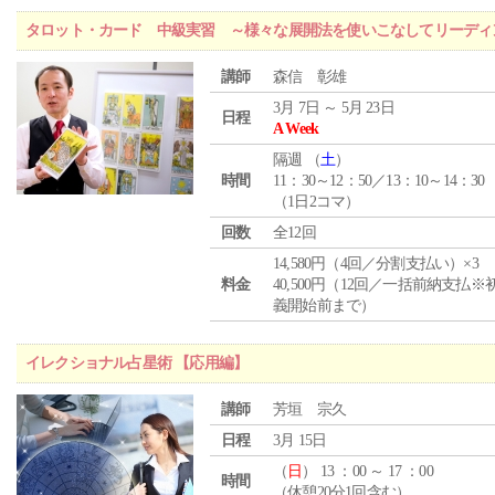
タロット・カード 中級実習 ～様々な展開法を使いこなしてリーディ
講師
森信 彰雄
3月 7日 ～ 5月 23日
日程
A Week
隔週 （
土
）
時間
11：30～12：50／13：10～14：30
（1日2コマ）
回数
全12回
14,580円（4回／分割支払い）×3
料金
40,500円（12回／一括前納支払※
義開始前まで）
イレクショナル占星術 【応用編】
講師
芳垣 宗久
日程
3月 15日
（
日
） 13 ：00 ～ 17 ：00
時間
（休憩20分1回含む）