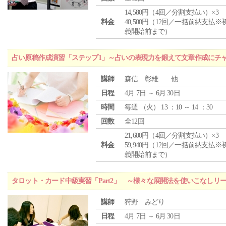
14,580円（4回／分割支払い）×3
料金
40,500円（12回／一括前納支払※
義開始前まで）
占い原稿作成演習「ステップ1」～占いの表現力を鍛えて文章作成にチ
講師
森信 彰雄 他
日程
4月 7日 ～ 6月 30日
時間
毎週 （
火
） 13 ：10 ～ 14 ：30
回数
全12回
21,600円（4回／分割支払い）×3
料金
59,940円（12回／一括前納支払※
義開始前まで）
タロット・カード中級実習「Part2」 ～様々な展開法を使いこなしリ
講師
狩野 みどり
日程
4月 7日 ～ 6月 30日