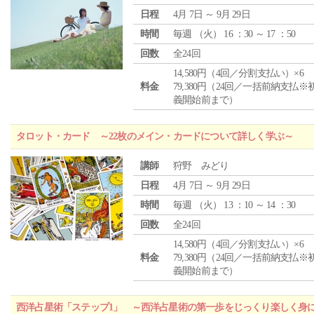
日程
4月 7日 ～ 9月 29日
時間
毎週 （
火
） 16 ：30 ～ 17 ：50
回数
全24回
14,580円（4回／分割支払い）×6
料金
79,380円（24回／一括前納支払※
義開始前まで）
タロット・カード ～22枚のメイン・カードについて詳しく学ぶ～
講師
狩野 みどり
日程
4月 7日 ～ 9月 29日
時間
毎週 （
火
） 13 ：10 ～ 14 ：30
回数
全24回
14,580円（4回／分割支払い）×6
料金
79,380円（24回／一括前納支払※
義開始前まで）
西洋占星術「ステップ1」 ～西洋占星術の第一歩をじっくり楽しく身