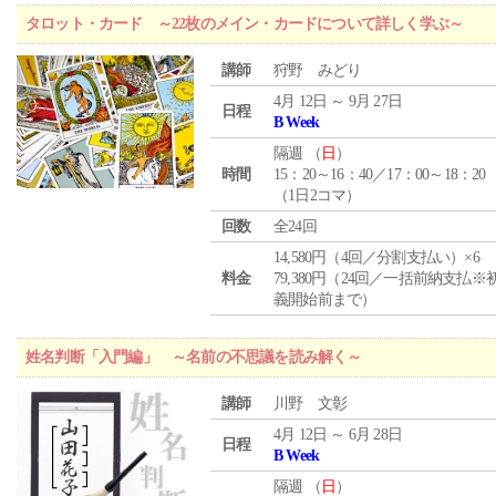
タロット・カード ～22枚のメイン・カードについて詳しく学ぶ～
講師
狩野 みどり
4月 12日 ～ 9月 27日
日程
B Week
隔週 （
日
）
時間
15：20～16：40／17：00～18：20
（1日2コマ）
回数
全24回
14,580円（4回／分割支払い）×6
料金
79,380円（24回／一括前納支払※
義開始前まで）
姓名判断「入門編」 ～名前の不思議を読み解く～
講師
川野 文彰
4月 12日 ～ 6月 28日
日程
B Week
隔週 （
日
）