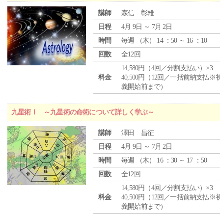
講師
森信 彰雄
日程
4月 9日 ～ 7月 2日
時間
毎週 （
木
） 14 ：50 ～ 16 ：10
回数
全12回
14,580円（4回／分割支払い）×3
料金
40,500円（12回／一括前納支払※
義開始前まで）
九星術Ⅰ ～九星術の命術について詳しく学ぶ～
講師
澤田 昌征
日程
4月 9日 ～ 7月 2日
時間
毎週 （
木
） 16 ：30 ～ 17 ：50
回数
全12回
14,580円（4回／分割支払い）×3
料金
40,500円（12回／一括前納支払※
義開始前まで）