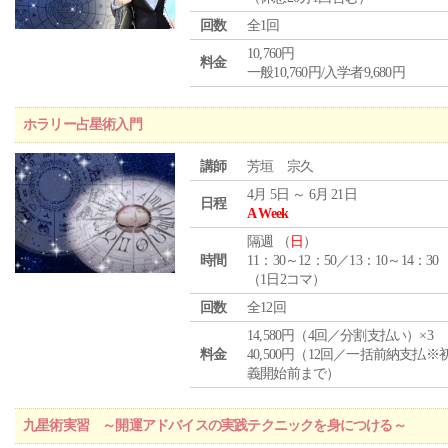
回数
全1回
10,760円
料金
一般10,760円/入学者9,680円
ホラリー占星術入門
講師
芳垣 宗久
4月 5日 ～ 6月 21日
日程
A Week
隔週 （
日
）
時間
11：30～12：50／13：10～14：30
（1日2コマ）
回数
全12回
14,580円（4回／分割支払い）×3
料金
40,500円（12回／一括前納支払※
義開始前まで）
九星術実習 ～開運アドバイスの実践テクニックを身につける～