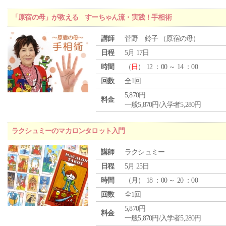
「原宿の母」が教える すーちゃん流・実践！手相術
講師
菅野 鈴子 （原宿の母）
日程
5月 17日
時間
（
日
） 12 ：00 ～ 14 ：00
回数
全1回
5,870円
料金
一般5,870円/入学者5,280円
ラクシュミーのマカロンタロット入門
講師
ラクシュミー
日程
5月 25日
時間
（
月
） 18 ：00 ～ 20 ：00
回数
全1回
5,870円
料金
一般5,870円/入学者5,280円