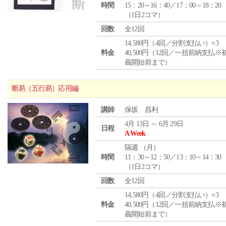
時間
15：20～16：40／17：00～18：20
（1日2コマ）
回数
全12回
14,580円（4回／分割支払い）×3
料金
40,500円（12回／一括前納支払※
義開始前まで）
断易（五行易）応用編
講師
保坂 昌利
4月 13日 ～ 6月 29日
日程
A Week
隔週 （
月
）
時間
11：30～12：50／13：10～14：30
（1日2コマ）
回数
全12回
14,580円（4回／分割支払い）×3
料金
40,500円（12回／一括前納支払※
義開始前まで）