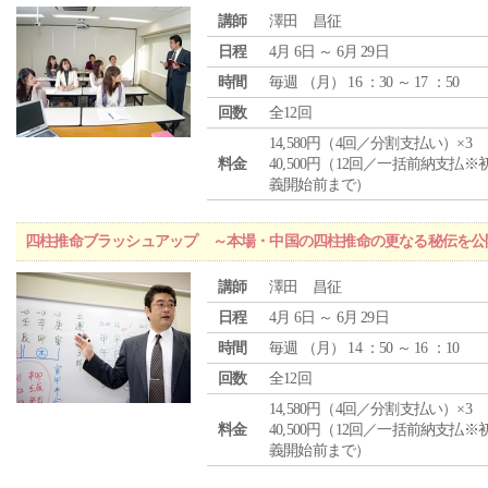
講師
澤田 昌征
日程
4月 6日 ～ 6月 29日
時間
毎週 （
月
） 16 ：30 ～ 17 ：50
回数
全12回
14,580円（4回／分割支払い）×3
料金
40,500円（12回／一括前納支払※
義開始前まで）
四柱推命ブラッシュアップ ～本場・中国の四柱推命の更なる秘伝を公
講師
澤田 昌征
日程
4月 6日 ～ 6月 29日
時間
毎週 （
月
） 14 ：50 ～ 16 ：10
回数
全12回
14,580円（4回／分割支払い）×3
料金
40,500円（12回／一括前納支払※
義開始前まで）