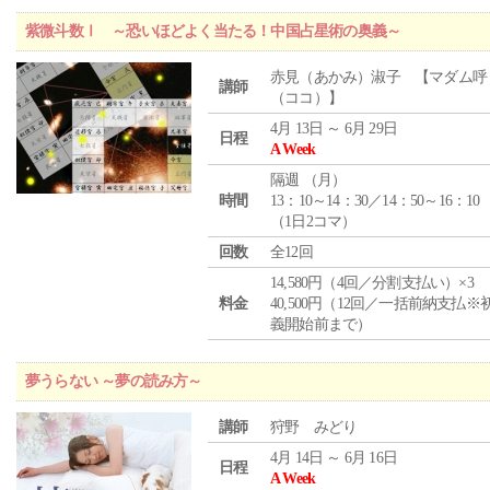
紫微斗数Ⅰ ～恐いほどよく当たる！中国占星術の奥義～
赤見（あかみ）淑子 【マダム呼
講師
（ココ）】
4月 13日 ～ 6月 29日
日程
A Week
隔週 （
月
）
時間
13：10～14：30／14：50～16：10
（1日2コマ）
回数
全12回
14,580円（4回／分割支払い）×3
料金
40,500円（12回／一括前納支払※
義開始前まで）
夢うらない ～夢の読み方～
講師
狩野 みどり
4月 14日 ～ 6月 16日
日程
A Week