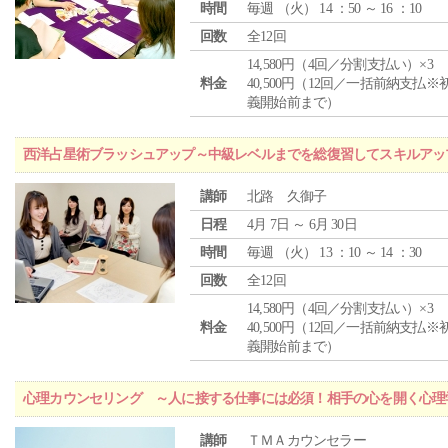
時間
毎週 （
火
） 14 ：50 ～ 16 ：10
回数
全12回
14,580円（4回／分割支払い）×3
料金
40,500円（12回／一括前納支払※
義開始前まで）
西洋占星術ブラッシュアップ～中級レベルまでを総復習してスキルアッ
講師
北路 久御子
日程
4月 7日 ～ 6月 30日
時間
毎週 （
火
） 13 ：10 ～ 14 ：30
回数
全12回
14,580円（4回／分割支払い）×3
料金
40,500円（12回／一括前納支払※
義開始前まで）
心理カウンセリング ～人に接する仕事には必須！相手の心を開く心理
講師
ＴＭＡカウンセラー