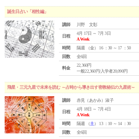
誕生日占い「相性編」
講師
川野 文彰
4月 17日 ～ 7月 3日
日程
A Week
時間
隔週 （
金
） 16 ：30 ～ 17 ：50
回数
全6回
22,360円
料金
一般22,360円/入学者20,090円
飛星・三元九星で未来を読む ～占時から導き出す密教秘伝の九星術～
講師
赤見（あかみ）淑子
4月 18日 ～ 7月 4日
日程
A Week
時間
隔週 （
土
） 13 ：10 ～ 14 ：30
回数
全6回