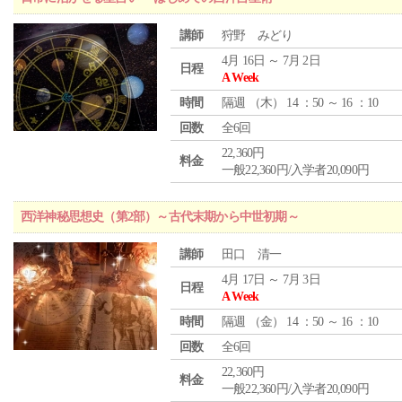
講師
狩野 みどり
4月 16日 ～ 7月 2日
日程
A Week
時間
隔週 （
木
） 14 ：50 ～ 16 ：10
回数
全6回
22,360円
料金
一般22,360円/入学者20,090円
西洋神秘思想史（第2部）～古代末期から中世初期～
講師
田口 清一
4月 17日 ～ 7月 3日
日程
A Week
時間
隔週 （
金
） 14 ：50 ～ 16 ：10
回数
全6回
22,360円
料金
一般22,360円/入学者20,090円