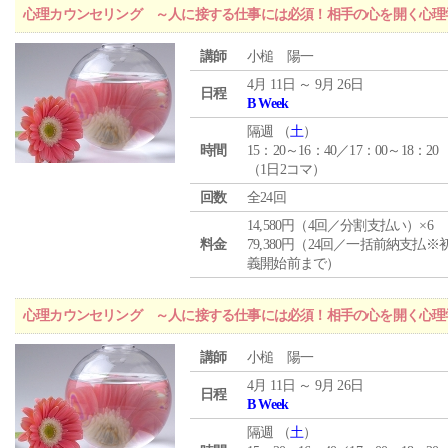
心理カウンセリング ～人に接する仕事には必須！相手の心を開く心理
講師
小槌 陽一
4月 11日 ～ 9月 26日
日程
B Week
隔週 （
土
）
時間
15：20～16：40／17：00～18：20
（1日2コマ）
回数
全24回
14,580円（4回／分割支払い）×6
料金
79,380円（24回／一括前納支払※
義開始前まで）
心理カウンセリング ～人に接する仕事には必須！相手の心を開く心理
講師
小槌 陽一
4月 11日 ～ 9月 26日
日程
B Week
隔週 （
土
）