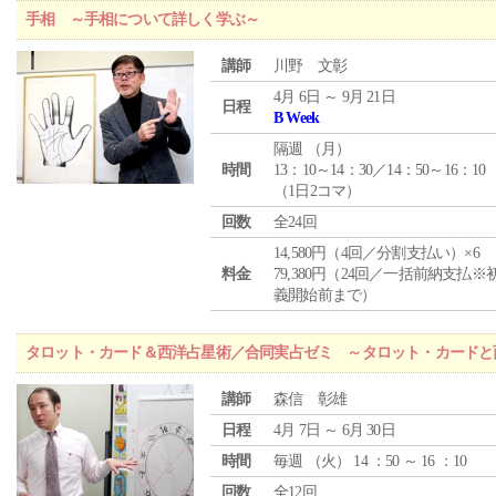
手相 ～手相について詳しく学ぶ～
講師
川野 文彰
4月 6日 ～ 9月 21日
日程
B Week
隔週 （
月
）
時間
13：10～14：30／14：50～16：10
（1日2コマ）
回数
全24回
14,580円（4回／分割支払い）×6
料金
79,380円（24回／一括前納支払※
義開始前まで）
タロット・カード＆西洋占星術／合同実占ゼミ ～タロット・カードと
講師
森信 彰雄
日程
4月 7日 ～ 6月 30日
時間
毎週 （
火
） 14 ：50 ～ 16 ：10
回数
全12回