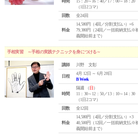
時間
15：20～16：40／17：00～18：20
（1日2コマ）
回数
全24回
14,580円（4回／分割支払い）×6
料金
79,380円（24回／一括前納支払※
義開始前まで）
手相実習 ～手相の実践テクニックを身につける～
講師
川野 文彰
4月 12日 ～ 6月 28日
日程
B Week
隔週 （
日
）
時間
11：30～12：50／13：10～14：30
（1日2コマ）
回数
全12回
14,580円（4回／分割支払い）×3
料金
40,500円（12回／一括前納支払※
義開始前まで）