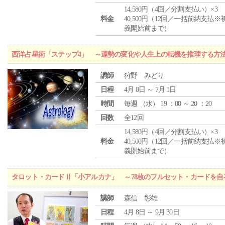
14,580円（4回／分割支払い）×3
料金
40,500円（12回／一括前納支払※
義開始前まで）
西洋占星術「ステップ4」 ～運勢の変化や人生上の転機を推理する方
講師
狩野 みどり
日程
4月 8日 ～ 7月 1日
時間
毎週 （
水
） 19 ：00 ～ 20 ：20
回数
全12回
14,580円（4回／分割支払い）×3
料金
40,500円（12回／一括前納支払※
義開始前まで）
タロット・カードⅡ「小アルカナ」 ～78枚のフルセット・カードを自
講師
森信 彰雄
日程
4月 8日 ～ 9月 30日