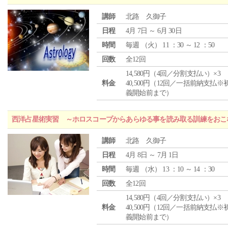
講師
北路 久御子
日程
4月 7日 ～ 6月 30日
時間
毎週 （
火
） 11 ：30 ～ 12 ：50
回数
全12回
14,580円（4回／分割支払い）×3
料金
40,500円（12回／一括前納支払※
義開始前まで）
西洋占星術実習 ～ホロスコープからあらゆる事を読み取る訓練をおこ
講師
北路 久御子
日程
4月 8日 ～ 7月 1日
時間
毎週 （
水
） 13 ：10 ～ 14 ：30
回数
全12回
14,580円（4回／分割支払い）×3
料金
40,500円（12回／一括前納支払※
義開始前まで）