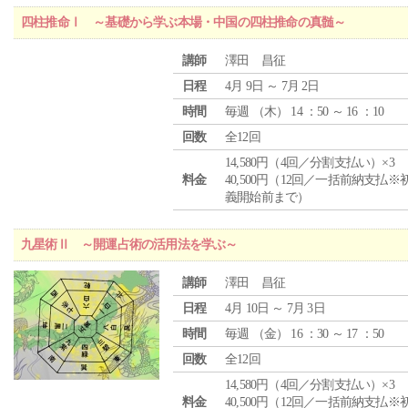
四柱推命Ⅰ ～基礎から学ぶ本場・中国の四柱推命の真髄～
講師
澤田 昌征
日程
4月 9日 ～ 7月 2日
時間
毎週 （
木
） 14 ：50 ～ 16 ：10
回数
全12回
14,580円（4回／分割支払い）×3
料金
40,500円（12回／一括前納支払※
義開始前まで）
九星術Ⅱ ～開運占術の活用法を学ぶ～
講師
澤田 昌征
日程
4月 10日 ～ 7月 3日
時間
毎週 （
金
） 16 ：30 ～ 17 ：50
回数
全12回
14,580円（4回／分割支払い）×3
料金
40,500円（12回／一括前納支払※