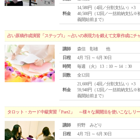
14,580円（4回／分割支払い）×3
料金
40,500円（12回／一括前納支払※
義開始前まで）
占い原稿作成演習「ステップ1」～占いの表現力を鍛えて文章作成にチ
講師
森信 彰雄 他
日程
4月 7日 ～ 6月 30日
時間
毎週 （
火
） 13 ：10 ～ 14 ：30
回数
全12回
21,600円（4回／分割支払い）×3
料金
59,940円（12回／一括前納支払※
義開始前まで）
タロット・カード中級実習「Part2」 ～様々な展開法を使いこなしリ
講師
狩野 みどり
日程
4月 7日 ～ 6月 30日