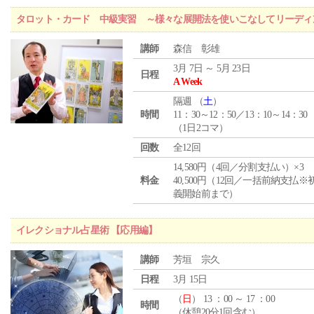
タロット・カード 中級実習 ～様々な展開法を使いこなしてリーディ
講師
森信 彰雄
3月 7日 ～ 5月 23日
日程
A Week
隔週 （
土
）
時間
11：30～12：50／13：10～14：30
（1日2コマ）
回数
全12回
14,580円（4回／分割支払い）×3
料金
40,500円（12回／一括前納支払※
義開始前まで）
イレクショナル占星術 【応用編】
講師
芳垣 宗久
日程
3月 15日
（
日
） 13 ：00 ～ 17 ：00
時間
（休憩20分1回含む）