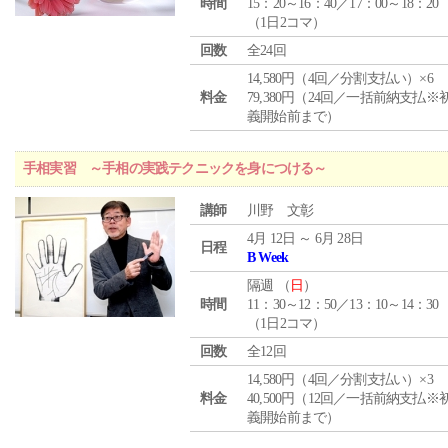
時間
15：20～16：40／17：00～18：20
（1日2コマ）
回数
全24回
14,580円（4回／分割支払い）×6
料金
79,380円（24回／一括前納支払※
義開始前まで）
手相実習 ～手相の実践テクニックを身につける～
講師
川野 文彰
4月 12日 ～ 6月 28日
日程
B Week
隔週 （
日
）
時間
11：30～12：50／13：10～14：30
（1日2コマ）
回数
全12回
14,580円（4回／分割支払い）×3
料金
40,500円（12回／一括前納支払※
義開始前まで）