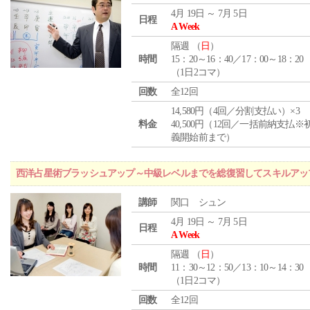
4月 19日 ～ 7月 5日
日程
A Week
隔週 （
日
）
時間
15：20～16：40／17：00～18：20
（1日2コマ）
回数
全12回
14,580円（4回／分割支払い）×3
料金
40,500円（12回／一括前納支払※
義開始前まで）
西洋占星術ブラッシュアップ～中級レベルまでを総復習してスキルアッ
講師
関口 シュン
4月 19日 ～ 7月 5日
日程
A Week
隔週 （
日
）
時間
11：30～12：50／13：10～14：30
（1日2コマ）
回数
全12回