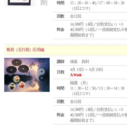
時間
15：20～16：40／17：00～18：20
（1日2コマ）
回数
全12回
14,580円（4回／分割支払い）×3
料金
40,500円（12回／一括前納支払※
義開始前まで）
断易（五行易）応用編
講師
保坂 昌利
4月 13日 ～ 6月 29日
日程
A Week
隔週 （
月
）
時間
11：30～12：50／13：10～14：30
（1日2コマ）
回数
全12回
14,580円（4回／分割支払い）×3
料金
40,500円（12回／一括前納支払※
義開始前まで）