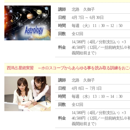
講師
北路 久御子
日程
4月 7日 ～ 6月 30日
時間
毎週 （
火
） 11 ：30 ～ 12 ：50
回数
全12回
14,580円（4回／分割支払い）×3
料金
40,500円（12回／一括前納支払※
義開始前まで）
西洋占星術実習 ～ホロスコープからあらゆる事を読み取る訓練をおこ
講師
北路 久御子
日程
4月 8日 ～ 7月 1日
時間
毎週 （
水
） 13 ：10 ～ 14 ：30
回数
全12回
14,580円（4回／分割支払い）×3
料金
40,500円（12回／一括前納支払※
義開始前まで）