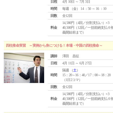
日程
4月 10日 ～ 7月 3日
時間
毎週 （
金
） 14 ：50 ～ 16 ：10
回数
全12回
14,580円（4回／分割支払い）×3
料金
40,500円（12回／一括前納支払※
義開始前まで）
四柱推命実習 ～実例から身につける！本場・中国の四柱推命～
講師
澤田 昌征
日程
4月 11日 ～ 6月 27日
隔週 （
土
）
時間
15：20～16：40／17：00～18：20
（1日2コマ）
回数
全12回
14,580円（4回／分割支払い）×3
料金
40,500円（12回／一括前納支払※
義開始前まで）