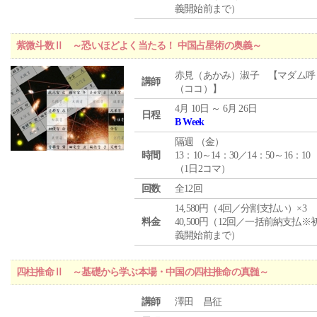
義開始前まで）
紫微斗数Ⅱ ～恐いほどよく当たる！ 中国占星術の奥義～
赤見（あかみ）淑子 【マダム呼
講師
（ココ）】
4月 10日 ～ 6月 26日
日程
B Week
隔週 （
金
）
時間
13：10～14：30／14：50～16：10
（1日2コマ）
回数
全12回
14,580円（4回／分割支払い）×3
料金
40,500円（12回／一括前納支払※
義開始前まで）
四柱推命Ⅱ ～基礎から学ぶ本場・中国の四柱推命の真髄～
講師
澤田 昌征