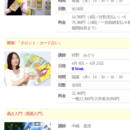
時間
毎週 （
水
） 14 ：50 ～ 16 ：10
回数
全24回
14,580円（4回／分割支払い）×6
料金
79,380円（24回／一括前納支払※
義開始前まで）
簡単! 「タロット・カード占い」
講師
狩野 みどり
4月 9日 ～ 6月 25日
日程
B Week
時間
隔週 （
木
） 14 ：50 ～ 16 ：10
回数
全6回
22,360円
料金
一般22,360円/入学者20,090円
易占入門（周易入門）
講師
中嶋 真澄