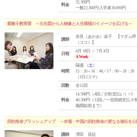
22,360円
料金
一般22,360円/入学者20,090円
紫微斗数実習 ～出生図から人物像と人生模様のイメージを広げる～
赤見（あかみ）淑子 【マダム呼
講師
（ココ）】
4月 18日 ～ 7月 4日
日程
A Week
隔週 （
土
）
時間
15：20～16：40／17：00～18：20
（1日2コマ）
回数
全12回
14,580円（4回／分割支払い）×3
料金
40,500円（12回／一括前納支払※
義開始前まで）
四柱推命ブラッシュアップ ～本場・中国の四柱推命の更なる秘伝を公
講師
澤田 昌征