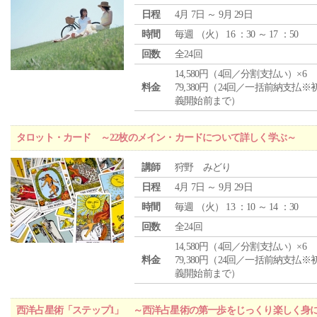
日程
4月 7日 ～ 9月 29日
時間
毎週 （
火
） 16 ：30 ～ 17 ：50
回数
全24回
14,580円（4回／分割支払い）×6
料金
79,380円（24回／一括前納支払※
義開始前まで）
タロット・カード ～22枚のメイン・カードについて詳しく学ぶ～
講師
狩野 みどり
日程
4月 7日 ～ 9月 29日
時間
毎週 （
火
） 13 ：10 ～ 14 ：30
回数
全24回
14,580円（4回／分割支払い）×6
料金
79,380円（24回／一括前納支払※
義開始前まで）
西洋占星術「ステップ1」 ～西洋占星術の第一歩をじっくり楽しく身