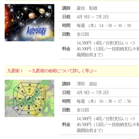
講師
森信 彰雄
日程
4月 9日 ～ 7月 2日
時間
毎週 （
木
） 14 ：50 ～ 16 ：10
回数
全12回
14,580円（4回／分割支払い）×3
料金
40,500円（12回／一括前納支払※
義開始前まで）
九星術Ⅰ ～九星術の命術について詳しく学ぶ～
講師
澤田 昌征
日程
4月 9日 ～ 7月 2日
時間
毎週 （
木
） 16 ：30 ～ 17 ：50
回数
全12回
14,580円（4回／分割支払い）×3
料金
40,500円（12回／一括前納支払※
義開始前まで）