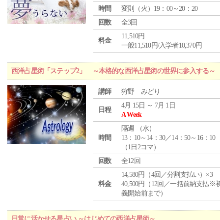
時間
変則（火）19：00～20：20
回数
全3回
11,510円
料金
一般11,510円/入学者10,370円
西洋占星術「ステップ2」 ～本格的な西洋占星術の世界に参入する～
講師
狩野 みどり
4月 15日 ～ 7月 1日
日程
A Week
隔週 （
水
）
時間
13：10～14：30／14：50～16：10
（1日2コマ）
回数
全12回
14,580円（4回／分割支払い）×3
料金
40,500円（12回／一括前納支払※
義開始前まで）
日常に活かせる星占い ～はじめての西洋占星術～