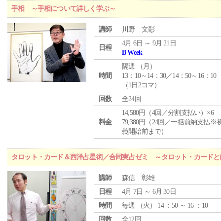
手相 ～手相について詳しく学ぶ～
講師
川野 文彰
4月 6日 ～ 9月 21日
日程
B Week
隔週 （
月
）
時間
13：10～14：30／14：50～16：10
（1日2コマ）
回数
全24回
14,580円（4回／分割支払い）×6
料金
79,380円（24回／一括前納支払※
義開始前まで）
タロット・カード＆西洋占星術／合同実占ゼミ ～タロット・カードと
講師
森信 彰雄
日程
4月 7日 ～ 6月 30日
時間
毎週 （
火
） 14 ：50 ～ 16 ：10
回数
全12回