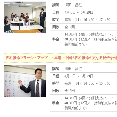
講師
澤田 昌征
日程
4月 6日 ～ 6月 29日
時間
毎週 （
月
） 16 ：30 ～ 17 ：50
回数
全12回
14,580円（4回／分割支払い）×3
料金
40,500円（12回／一括前納支払※
義開始前まで）
四柱推命ブラッシュアップ ～本場・中国の四柱推命の更なる秘伝を公
講師
澤田 昌征
日程
4月 6日 ～ 6月 29日
時間
毎週 （
月
） 14 ：50 ～ 16 ：10
回数
全12回
14,580円（4回／分割支払い）×3
料金
40,500円（12回／一括前納支払※
義開始前まで）