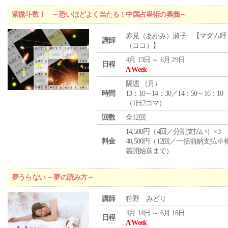
紫微斗数Ⅰ ～恐いほどよく当たる！中国占星術の奥義～
赤見（あかみ）淑子 【マダム呼
講師
（ココ）】
4月 13日 ～ 6月 29日
日程
A Week
隔週 （
月
）
時間
13：10～14：30／14：50～16：10
（1日2コマ）
回数
全12回
14,580円（4回／分割支払い）×3
料金
40,500円（12回／一括前納支払※
義開始前まで）
夢うらない ～夢の読み方～
講師
狩野 みどり
4月 14日 ～ 6月 16日
日程
A Week