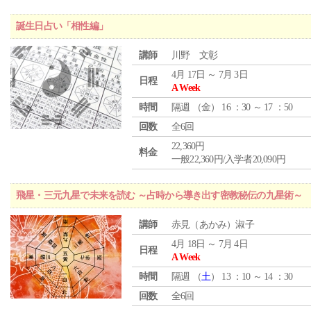
誕生日占い「相性編」
講師
川野 文彰
4月 17日 ～ 7月 3日
日程
A Week
時間
隔週 （
金
） 16 ：30 ～ 17 ：50
回数
全6回
22,360円
料金
一般22,360円/入学者20,090円
飛星・三元九星で未来を読む ～占時から導き出す密教秘伝の九星術～
講師
赤見（あかみ）淑子
4月 18日 ～ 7月 4日
日程
A Week
時間
隔週 （
土
） 13 ：10 ～ 14 ：30
回数
全6回