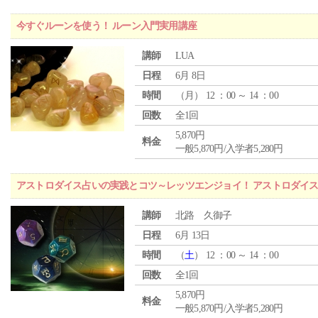
今すぐルーンを使う！ ルーン入門実用講座
講師
LUA
日程
6月 8日
時間
（
月
） 12 ：00 ～ 14 ：00
回数
全1回
5,870円
料金
一般5,870円/入学者5,280円
アストロダイス占いの実践とコツ～レッツエンジョイ！ アストロダイ
講師
北路 久御子
日程
6月 13日
時間
（
土
） 12 ：00 ～ 14 ：00
回数
全1回
5,870円
料金
一般5,870円/入学者5,280円