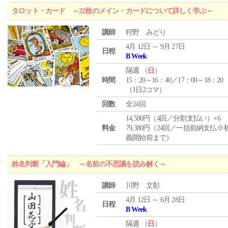
タロット・カード ～22枚のメイン・カードについて詳しく学ぶ～
講師
狩野 みどり
4月 12日 ～ 9月 27日
日程
B Week
隔週 （
日
）
時間
15：20～16：40／17：00～18：20
（1日2コマ）
回数
全24回
14,580円（4回／分割支払い）×6
料金
79,380円（24回／一括前納支払※
義開始前まで）
姓名判断「入門編」 ～名前の不思議を読み解く～
講師
川野 文彰
4月 12日 ～ 6月 28日
日程
B Week
隔週 （
日
）