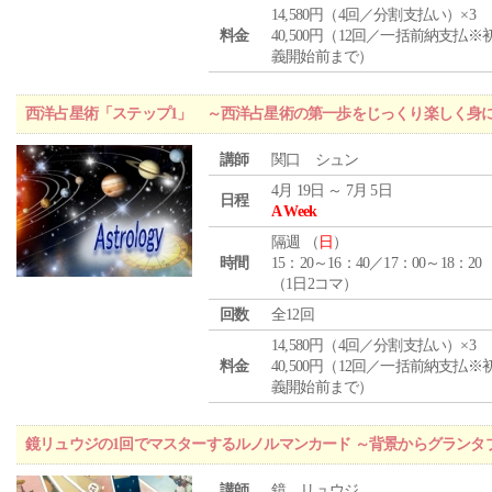
14,580円（4回／分割支払い）×3
料金
40,500円（12回／一括前納支払※
義開始前まで）
西洋占星術「ステップ1」 ～西洋占星術の第一歩をじっくり楽しく身
講師
関口 シュン
4月 19日 ～ 7月 5日
日程
A Week
隔週 （
日
）
時間
15：20～16：40／17：00～18：20
（1日2コマ）
回数
全12回
14,580円（4回／分割支払い）×3
料金
40,500円（12回／一括前納支払※
義開始前まで）
鏡リュウジの1回でマスターするルノルマンカード ～背景からグランタ
講師
鏡 リュウジ