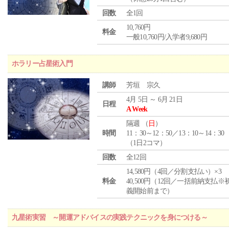
回数
全1回
10,760円
料金
一般10,760円/入学者9,680円
ホラリー占星術入門
講師
芳垣 宗久
4月 5日 ～ 6月 21日
日程
A Week
隔週 （
日
）
時間
11：30～12：50／13：10～14：30
（1日2コマ）
回数
全12回
14,580円（4回／分割支払い）×3
料金
40,500円（12回／一括前納支払※
義開始前まで）
九星術実習 ～開運アドバイスの実践テクニックを身につける～