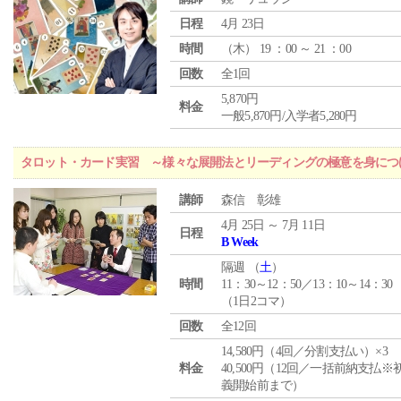
日程
4月 23日
時間
（
木
） 19 ：00 ～ 21 ：00
回数
全1回
5,870円
料金
一般5,870円/入学者5,280円
タロット・カード実習 ～様々な展開法とリーディングの極意を身につ
講師
森信 彰雄
4月 25日 ～ 7月 11日
日程
B Week
隔週 （
土
）
時間
11：30～12：50／13：10～14：30
（1日2コマ）
回数
全12回
14,580円（4回／分割支払い）×3
料金
40,500円（12回／一括前納支払※
義開始前まで）