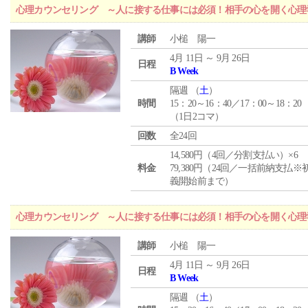
心理カウンセリング ～人に接する仕事には必須！相手の心を開く心理
講師
小槌 陽一
4月 11日 ～ 9月 26日
日程
B Week
隔週 （
土
）
時間
15：20～16：40／17：00～18：20
（1日2コマ）
回数
全24回
14,580円（4回／分割支払い）×6
料金
79,380円（24回／一括前納支払※
義開始前まで）
心理カウンセリング ～人に接する仕事には必須！相手の心を開く心理
講師
小槌 陽一
4月 11日 ～ 9月 26日
日程
B Week
隔週 （
土
）