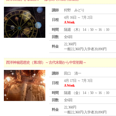
講師
狩野 みどり
4月 16日 ～ 7月 2日
日程
A Week
時間
隔週 （
木
） 14 ：50 ～ 16 ：10
回数
全6回
22,360円
料金
一般22,360円/入学者20,090円
西洋神秘思想史（第2部）～古代末期から中世初期～
講師
田口 清一
4月 17日 ～ 7月 3日
日程
A Week
時間
隔週 （
金
） 14 ：50 ～ 16 ：10
回数
全6回
22,360円
料金
一般22,360円/入学者20,090円