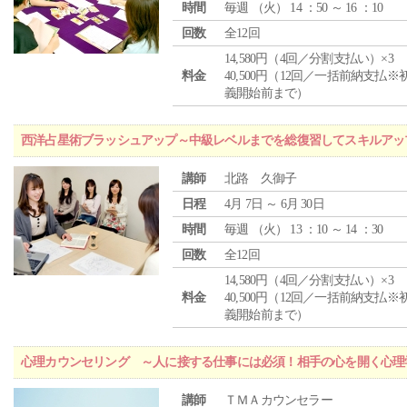
時間
毎週 （
火
） 14 ：50 ～ 16 ：10
回数
全12回
14,580円（4回／分割支払い）×3
料金
40,500円（12回／一括前納支払※
義開始前まで）
西洋占星術ブラッシュアップ～中級レベルまでを総復習してスキルアッ
講師
北路 久御子
日程
4月 7日 ～ 6月 30日
時間
毎週 （
火
） 13 ：10 ～ 14 ：30
回数
全12回
14,580円（4回／分割支払い）×3
料金
40,500円（12回／一括前納支払※
義開始前まで）
心理カウンセリング ～人に接する仕事には必須！相手の心を開く心理
講師
ＴＭＡカウンセラー