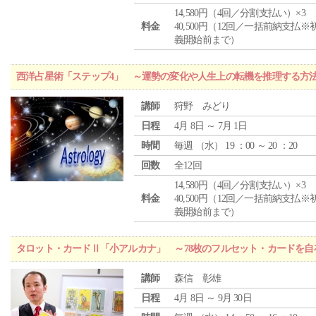
14,580円（4回／分割支払い）×3
料金
40,500円（12回／一括前納支払※
義開始前まで）
西洋占星術「ステップ4」 ～運勢の変化や人生上の転機を推理する方
講師
狩野 みどり
日程
4月 8日 ～ 7月 1日
時間
毎週 （
水
） 19 ：00 ～ 20 ：20
回数
全12回
14,580円（4回／分割支払い）×3
料金
40,500円（12回／一括前納支払※
義開始前まで）
タロット・カードⅡ「小アルカナ」 ～78枚のフルセット・カードを自
講師
森信 彰雄
日程
4月 8日 ～ 9月 30日