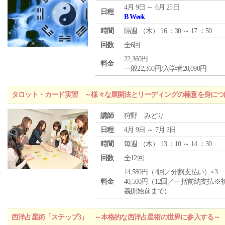
4月 9日 ～ 6月 25日
日程
B Week
時間
隔週 （
木
） 16 ：30 ～ 17 ：50
回数
全6回
22,360円
料金
一般22,360円/入学者20,090円
タロット・カード実習 ～様々な展開法とリーディングの極意を身につ
講師
狩野 みどり
日程
4月 9日 ～ 7月 2日
時間
毎週 （
木
） 13 ：10 ～ 14 ：30
回数
全12回
14,580円（4回／分割支払い）×3
料金
40,500円（12回／一括前納支払※
義開始前まで）
西洋占星術「ステップ3」 ～本格的な西洋占星術の世界に参入する～