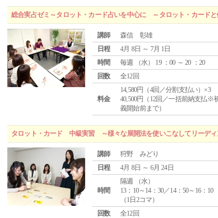
総合実占ゼミ～タロット・カード占いを中心に ～タロット・カードと
講師
森信 彰雄
日程
4月 8日 ～ 7月 1日
時間
毎週 （
水
） 19 ：00 ～ 20 ：20
回数
全12回
14,580円（4回／分割支払い）×3
料金
40,500円（12回／一括前納支払※
義開始前まで）
タロット・カード 中級実習 ～様々な展開法を使いこなしてリーディ
講師
狩野 みどり
日程
4月 8日 ～ 6月 24日
隔週 （
水
）
時間
13：10～14：30／14：50～16：10
（1日2コマ）
回数
全12回