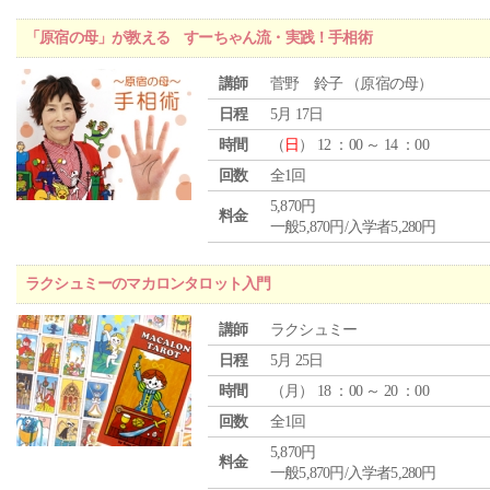
「原宿の母」が教える すーちゃん流・実践！手相術
講師
菅野 鈴子 （原宿の母）
日程
5月 17日
時間
（
日
） 12 ：00 ～ 14 ：00
回数
全1回
5,870円
料金
一般5,870円/入学者5,280円
ラクシュミーのマカロンタロット入門
講師
ラクシュミー
日程
5月 25日
時間
（
月
） 18 ：00 ～ 20 ：00
回数
全1回
5,870円
料金
一般5,870円/入学者5,280円