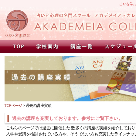
占いを学
TOPページ
>
過去の講座実績
過去の講座も充実しております。参考にご覧下さい。
こちらのページでは過去に開催した 数多くの講座の実績を紹介しており
入学や受講を検討されている方や、そうでない方も充実したラインナッ