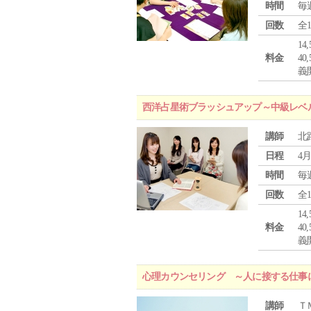
時間
毎
回数
全
1
料金
4
義
西洋占星術ブラッシュアップ～中級レベ
講師
北
日程
4月
時間
毎
回数
全
1
料金
4
義
心理カウンセリング ～人に接する仕事
講師
Ｔ