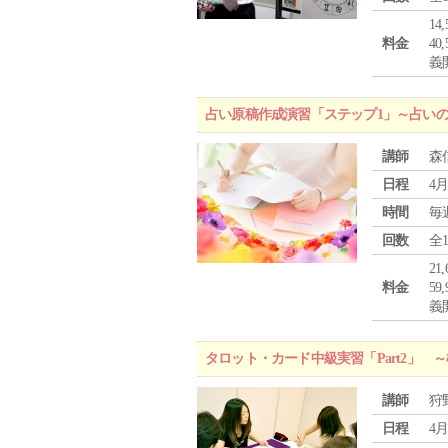
1
料金
4
義
占い原稿作成演習「ステップ1」～占い
講師
森
日程
4月
時間
毎
回数
全
2
料金
5
義
タロット・カード中級実習「Part2」
講師
狩
日程
4月