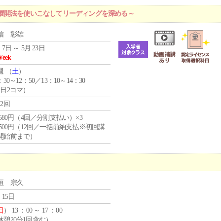
展開法を使いこなしてリーディングを深める～
信 彰雄
 7日 ～ 5月 23日
Week
週 （
土
）
：30～12：50／13：10～14：30
1日2コマ）
12回
4,580円（4回／分割支払い）×3
0,500円（12回／一括前納支払※初回講
開始前まで）
垣 宗久
 15日
日
） 13 ：00 ～ 17 ：00
休憩20分1回含む）