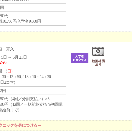
1回
,760円
10,760円/入学者9,680円
垣 宗久
 5日 ～ 6月 21日
Week
週 （
日
）
：30～12：50／13：10～14：30
1日2コマ）
12回
4,580円（4回／分割支払い）×3
0,500円（12回／一括前納支払※初回講
開始前まで）
クニックを身につける～