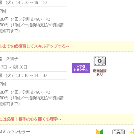
週 （
火
） 14 ：50 ～ 16 ：10
12回
4,580円（4回／分割支払い）×3
0,500円（12回／一括前納支払※初回講
開始前まで）
ルまでを総復習してスキルアップする～
路 久御子
 7日 ～ 6月 30日
週 （
火
） 13 ：10 ～ 14 ：30
12回
4,580円（4回／分割支払い）×3
0,500円（12回／一括前納支払※初回講
開始前まで）
には必須！相手の心を開く心理学～
ＭＡカウンセラー