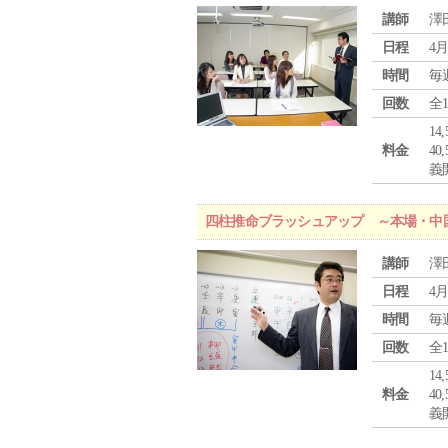
講師
澤
日程
4月
時間
毎
回数
全
1
料金
4
義
四柱推命ブラッシュアップ ～本場・中
講師
澤
日程
4月
時間
毎
回数
全
1
料金
4
義