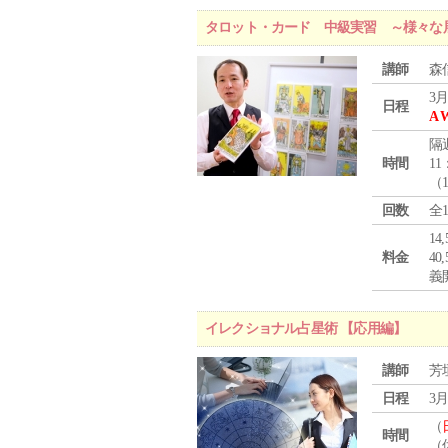
タロット・カード 中級実習 ～様々な
講師
森
3月
日程
A 
隔
時間
11
（
回数
全
1
料金
4
義
イレクショナル占星術 【応用編】
講師
芳
日程
3月
（
時間
（