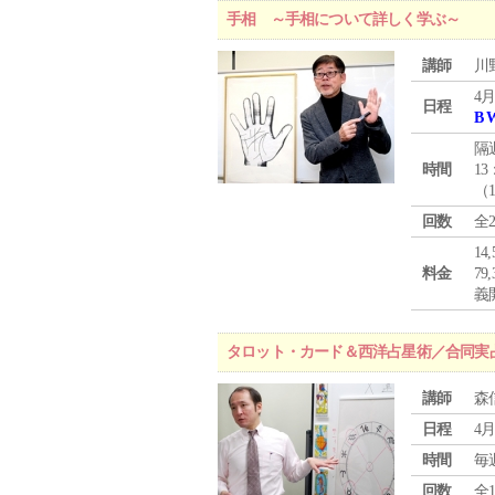
手相 ～手相について詳しく学ぶ～
講師
川
4月
日程
B 
隔
時間
13
（
回数
全
1
料金
7
義
タロット・カード＆西洋占星術／合同実
講師
森
日程
4月
時間
毎
回数
全