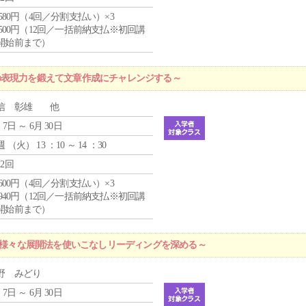
4,580円（4回／分割支払い）×3
0,500円（12回／一括前納支払※初回講
開始前まで）
の表現力を鍛えて文章作成にチャレンジする～
信 彰雄 他
 7日 ～ 6月 30日
週 （
火
） 13 ：10 ～ 14 ：30
12回
1,600円（4回／分割支払い）×3
9,940円（12回／一括前納支払※初回講
開始前まで）
 ～様々な展開法を使いこなしリーディングを深める～
野 みどり
 7日 ～ 6月 30日