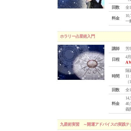
回数
全
10
料金
一般
ホラリー占星術入門
講師
芳
4月
日程
A 
隔
時間
11
（
回数
全
1
料金
4
義
九星術実習 ～開運アドバイスの実践テ