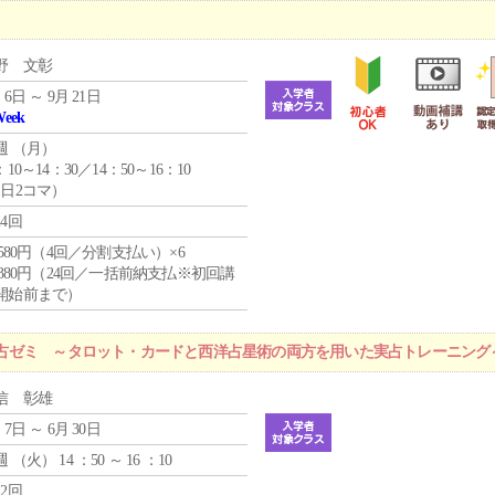
野 文彰
 6日 ～ 9月 21日
Week
週 （
月
）
：10～14：30／14：50～16：10
1日2コマ）
24回
4,580円（4回／分割支払い）×6
9,380円（24回／一括前納支払※初回講
開始前まで）
占ゼミ ～タロット・カードと西洋占星術の両方を用いた実占トレーニング
信 彰雄
 7日 ～ 6月 30日
週 （
火
） 14 ：50 ～ 16 ：10
12回