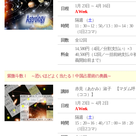
1月 23日 ～ 4月 16日
日程
A Week
隔週 （
土
）
時間
11：30～12：50／13：10～14：30
（1日2コマ）
回数
全12回
14,580円（4回／分割支払い）×3
料金
40,500円（12回／一括前納支払※
義開始前まで）
紫微斗数Ⅰ ～恐いほどよく当たる！中国占星術の奥義～
赤見（あかみ）淑子 【マダム呼
講師
（ココ）】
1月 23日 ～ 4月 2日
日程
A Week
隔週 （
土
）
時間
15：20～16：40／17：00～18：20
（1日2コマ）