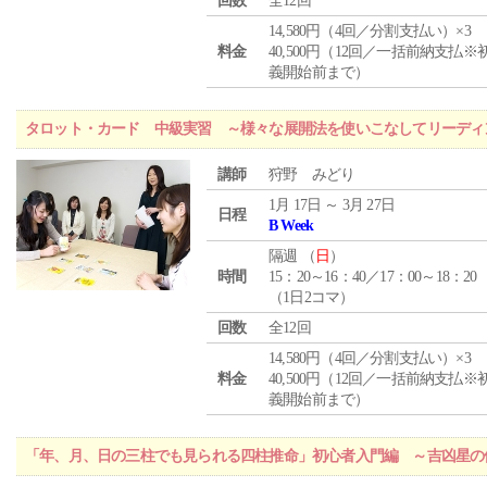
回数
全12回
14,580円（4回／分割支払い）×3
料金
40,500円（12回／一括前納支払※
義開始前まで）
タロット・カード 中級実習 ～様々な展開法を使いこなしてリーディ
講師
狩野 みどり
1月 17日 ～ 3月 27日
日程
B Week
隔週 （
日
）
時間
15：20～16：40／17：00～18：20
（1日2コマ）
回数
全12回
14,580円（4回／分割支払い）×3
料金
40,500円（12回／一括前納支払※
義開始前まで）
「年、月、日の三柱でも見られる四柱推命」初心者入門編 ～吉凶星の