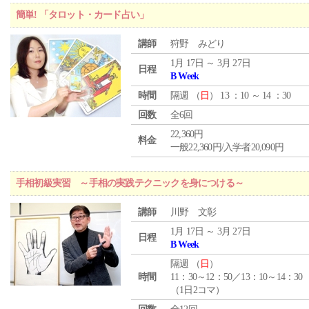
簡単! 「タロット・カード占い」
講師
狩野 みどり
1月 17日 ～ 3月 27日
日程
B Week
時間
隔週 （
日
） 13 ：10 ～ 14 ：30
回数
全6回
22,360円
料金
一般22,360円/入学者20,090円
手相初級実習 ～手相の実践テクニックを身につける～
講師
川野 文彰
1月 17日 ～ 3月 27日
日程
B Week
隔週 （
日
）
時間
11：30～12：50／13：10～14：30
（1日2コマ）