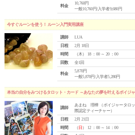
10,760円
料金
一般10,760円/入学者9,680円
今すぐルーンを使う！ ルーン入門実用講座
講師
LUA
日程
2月 18日
時間
（
木
） 18 ：00 ～ 20 ：00
回数
全1回
5,870円
料金
一般5,870円/入学者5,280円
本当の自分をみつけるタロット・カード ～あなたの夢を叶えるボイジ
あまね 理樺 （ボイジャータロ
講師
際認定ティーチャー）
日程
2月 21日
時間
（
日
） 12 ：00 ～ 14 ：00