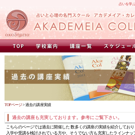
占いを学
TOPページ
>
過去の講座実績
過去の講座も充実しております。参考にご覧下さい。
こちらのページでは過去に開催した 数多くの講座の実績を紹介しており
入学や受講を検討されている方や、そうでない方も充実したラインナッ