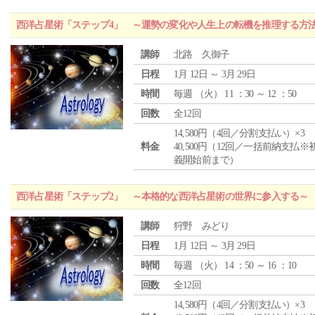
西洋占星術「ステップ4」 ～運勢の変化や人生上の転機を推理する方
講師
北路 久御子
日程
1月 12日 ～ 3月 29日
時間
毎週 （
火
） 11 ：30 ～ 12 ：50
回数
全12回
14,580円（4回／分割支払い）×3
料金
40,500円（12回／一括前納支払※
義開始前まで）
西洋占星術「ステップ2」 ～本格的な西洋占星術の世界に参入する～
講師
狩野 みどり
日程
1月 12日 ～ 3月 29日
時間
毎週 （
火
） 14 ：50 ～ 16 ：10
回数
全12回
14,580円（4回／分割支払い）×3