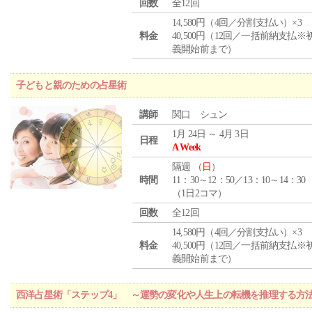
回数
全12回
14,580円（4回／分割支払い）×3
料金
40,500円（12回／一括前納支払※
義開始前まで）
子どもと親のための占星術
講師
関口 シュン
1月 24日 ～ 4月 3日
日程
A Week
隔週 （
日
）
時間
11：30～12：50／13：10～14：30
（1日2コマ）
回数
全12回
14,580円（4回／分割支払い）×3
料金
40,500円（12回／一括前納支払※
義開始前まで）
西洋占星術「ステップ4」 ～運勢の変化や人生上の転機を推理する方