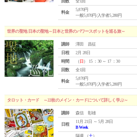
回数
全1回
5,870円
料金
一般5,870円/入学者5,280円
世界の聖地 日本の聖地～日本と世界のパワースポットを巡る旅～
講師
澤田 昌征
日程
2月 28日
時間
（
日
） 15 ：30 ～ 17 ：30
回数
全1回
5,870円
料金
一般5,870円/入学者5,280円
タロット・カード ～22枚のメイン・カードについて詳しく学ぶ～
講師
森信 彰雄
11月 21日 ～ 5月 28日
日程
B Week
隔週 （
土
）