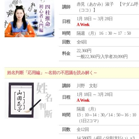
赤見（あかみ）淑子 【マダム呼
講師
（ココ）】
1月 18日 ～ 3月 28日
日程
A Week
時間
隔週 （
月
） 16 ：30 ～ 17 ：50
回数
全6回
22,360円
料金
一般22,360円/入学者20,090円
姓名判断「応用編」～名前の不思議を読み解く～
講師
川野 文彰
1月 18日 ～ 3月 28日
日程
A Week
隔週 （
月
）
時間
13：10～14：30／14：50～16：10
（1日2コマ）
回数
全12回
14,580円（4回／分割支払い）×3