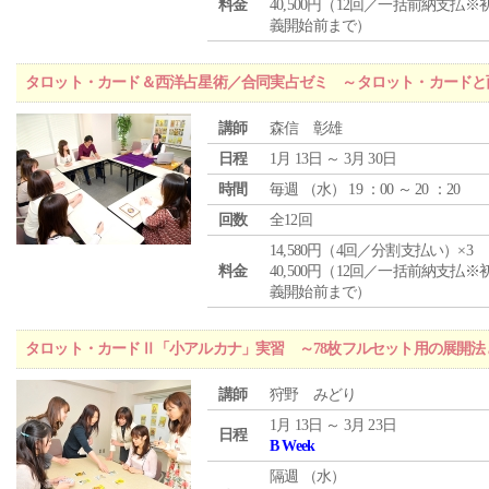
料金
40,500円（12回／一括前納支払※
義開始前まで）
タロット・カード＆西洋占星術／合同実占ゼミ ～タロット・カードと
講師
森信 彰雄
日程
1月 13日 ～ 3月 30日
時間
毎週 （
水
） 19 ：00 ～ 20 ：20
回数
全12回
14,580円（4回／分割支払い）×3
料金
40,500円（12回／一括前納支払※
義開始前まで）
タロット・カードⅡ「小アルカナ」実習 ～78枚フルセット用の展開
講師
狩野 みどり
1月 13日 ～ 3月 23日
日程
B Week
隔週 （
水
）