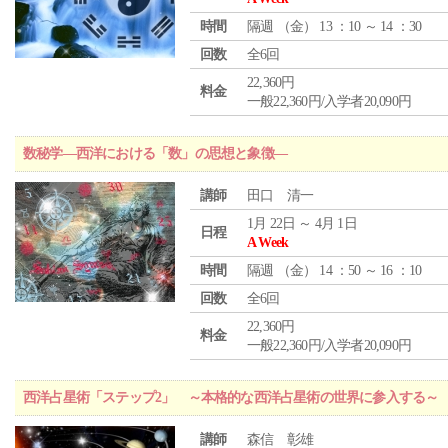
時間
隔週 （
金
） 13 ：10 ～ 14 ：30
回数
全6回
22,360円
料金
一般22,360円/入学者20,090円
数秘学―西洋における「数」の思想と象徴―
講師
田口 清一
1月 22日 ～ 4月 1日
日程
A Week
時間
隔週 （
金
） 14 ：50 ～ 16 ：10
回数
全6回
22,360円
料金
一般22,360円/入学者20,090円
西洋占星術「ステップ2」 ～本格的な西洋占星術の世界に参入する～
講師
森信 彰雄