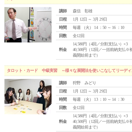
講師
森信 彰雄
日程
1月 12日 ～ 3月 29日
時間
毎週 （
火
） 14 ：50 ～ 16 ：10
回数
全12回
14,580円（4回／分割支払い）×3
料金
40,500円（12回／一括前納支払※
義開始前まで）
タロット・カード 中級実習 ～様々な展開法を使いこなしてリーディ
講師
狩野 みどり
日程
1月 12日 ～ 3月 29日
時間
毎週 （
火
） 13 ：10 ～ 14 ：30
回数
全12回
14,580円（4回／分割支払い）×3
料金
40,500円（12回／一括前納支払※
義開始前まで）