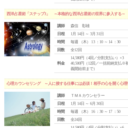
西洋占星術「ステップ3」 ～本格的な西洋占星術の世界に参入する～
講師
森信 彰雄
日程
1月 14日 ～ 3月 31日
時間
毎週 （
木
） 13 ：10 ～ 14 ：30
回数
全12回
14,580円（4回／分割支払い）×3
料金
40,500円（12回／一括前納支払※
義開始前まで）
心理カウンセリング ～人に接する仕事には必須！相手の心を開く心理
講師
ＴＭＡカウンセラー
日程
1月 14日 ～ 6月 30日
時間
毎週 （
木
） 16 ：30 ～ 17 ：50
回数
全24回
14,580円（4回／分割支払い）×6