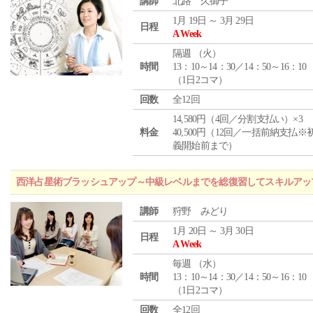
講師
北路 久御子
1月 19日 ～ 3月 29日
日程
A Week
隔週 （
火
）
時間
13：10～14：30／14：50～16：10
（1日2コマ）
回数
全12回
14,580円（4回／分割支払い）×3
料金
40,500円（12回／一括前納支払※
義開始前まで）
西洋占星術ブラッシュアップ～中級レベルまでを総復習してスキルアッ
講師
狩野 みどり
1月 20日 ～ 3月 30日
日程
A Week
毎週 （
水
）
時間
13：10～14：30／14：50～16：10
（1日2コマ）
回数
全12回