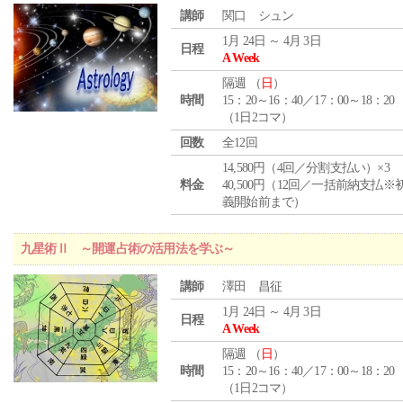
講師
関口 シュン
1月 24日 ～ 4月 3日
日程
A Week
隔週 （
日
）
時間
15：20～16：40／17：00～18：20
（1日2コマ）
回数
全12回
14,580円（4回／分割支払い）×3
料金
40,500円（12回／一括前納支払※
義開始前まで）
九星術Ⅱ ～開運占術の活用法を学ぶ～
講師
澤田 昌征
1月 24日 ～ 4月 3日
日程
A Week
隔週 （
日
）
時間
15：20～16：40／17：00～18：20
（1日2コマ）