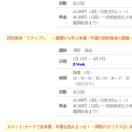
回数
全12回
14,580円（4回／分割支払い）×3
料金
40,500円（12回／一括前納支払※
義開始前まで）
四柱推命「ステップ1」 ～基礎から学ぶ本場・中国の四柱推命の真髄
講師
澤田 昌征
1月 25日 ～ 4月 4日
日程
B Week
隔週 （
月
）
時間
14：50～16：10／16：30～17：50
（1日2コマ）
回数
全12回
14,580円（4回／分割支払い）×3
料金
40,500円（12回／一括前納支払※
義開始前まで）
タロット･カードで全体運、年運を読みまっせ！ ～関西のカリスマ占い