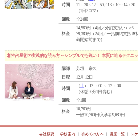
時間
11：30～12：50／13：10～14：30
（1日2コマ）
回数
全24回
14,580円（4回／分割支払い）×6
料金
79,380円（24回／一括前納支払※
義開始前まで）
相性占星術の実践的な読み方～シンプルでも鋭い！ 本質に迫るテクニ
講師
芳垣 宗久
日程
12月 12日
（
土
） 13 ：00 ～ 17 ：00
時間
（休憩20分1回含む）
回数
全1回
10,760円
料金
一般10,760円/入学者9,680円
｜
会社概要
｜
学校案内
｜
初めての方へ
｜
講座一覧
｜
ス