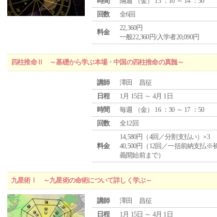
時間
隔週 （
金
） 13 ：10 ～ 14 ：30
回数
全6回
22,360円
料金
一般22,360円/入学者20,090円
四柱推命Ⅱ ～基礎から学ぶ本場・中国の四柱推命の真髄～
講師
澤田 昌征
日程
1月 15日 ～ 4月 1日
時間
毎週 （
金
） 16 ：30 ～ 17 ：50
回数
全12回
14,580円（4回／分割支払い）×3
料金
40,500円（12回／一括前納支払※
義開始前まで）
九星術Ⅰ ～九星術の命術について詳しく学ぶ～
講師
澤田 昌征
日程
1月 15日 ～ 4月 1日