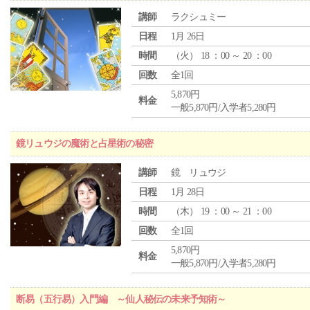
講師
ラクシュミー
日程
1月 26日
時間
（
火
） 18 ：00 ～ 20 ：00
回数
全1回
5,870円
料金
一般5,870円/入学者5,280円
鏡リュウジの魔術と占星術の秘密
講師
鏡 リュウジ
日程
1月 28日
時間
（
木
） 19 ：00 ～ 21 ：00
回数
全1回
5,870円
料金
一般5,870円/入学者5,280円
断易（五行易）入門編 ～仙人秘伝の未来予知術～