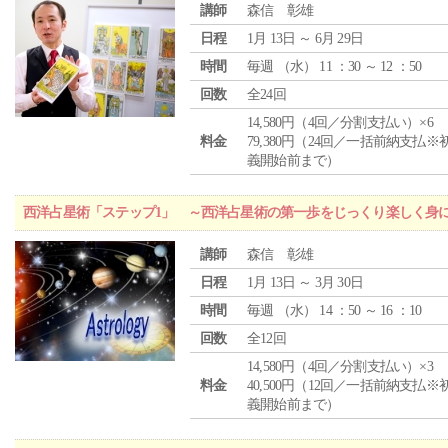
講師
森信 彰雄
日程
1月 13日 ～ 6月 29日
時間
毎週 （
水
） 11 ：30 ～ 12 ：50
回数
全24回
14,580円（4回／分割支払い）×6
料金
79,380円（24回／一括前納支払※
義開始前まで）
西洋占星術「ステップ1」 ～西洋占星術の第一歩をじっくり楽しく身
講師
森信 彰雄
日程
1月 13日 ～ 3月 30日
時間
毎週 （
水
） 14 ：50 ～ 16 ：10
回数
全12回
14,580円（4回／分割支払い）×3
料金
40,500円（12回／一括前納支払※
義開始前まで）