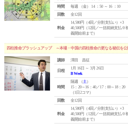
時間
毎週 （
金
） 14 ：50 ～ 16 ：10
回数
全12回
14,580円（4回／分割支払い）×3
料金
40,500円（12回／一括前納支払※
義開始前まで）
四柱推命ブラッシュアップ ～本場・中国の四柱推命の更なる秘伝を公
講師
澤田 昌征
1月 16日 ～ 3月 26日
日程
B Week
隔週 （
土
）
時間
15：20～16：40／17：00～18：20
（1日2コマ）
回数
全12回
14,580円（4回／分割支払い）×3
料金
40,500円（12回／一括前納支払※
義開始前まで）