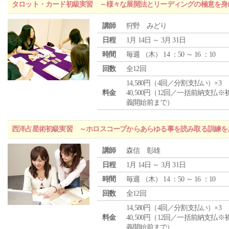
タロット・カード初級実習 ～様々な展開法とリーディングの極意を身
講師
狩野 みどり
日程
1月 14日 ～ 3月 31日
時間
毎週 （
木
） 14 ：50 ～ 16 ：10
回数
全12回
14,580円（4回／分割支払い）×3
料金
40,500円（12回／一括前納支払※
義開始前まで）
西洋占星術初級実習 ～ホロスコープからあらゆる事を読み取る訓練を
講師
森信 彰雄
日程
1月 14日 ～ 3月 31日
時間
毎週 （
木
） 14 ：50 ～ 16 ：10
回数
全12回
14,580円（4回／分割支払い）×3
料金
40,500円（12回／一括前納支払※
義開始前まで）