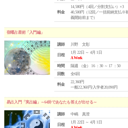
14,580円（4回／分割支払い）×3
料金
40,500円（12回／一括前納支払※
義開始前まで）
宿曜占星術「入門編」
講師
川野 文彰
1月 22日 ～ 4月 1日
日程
A Week
時間
隔週 （
金
） 16 ：30 ～ 17 ：50
回数
全6回
22,360円
料金
一般22,360円/入学者20,090円
易占入門「実占編」～64卦であなたも答えが出せる～
講師
中嶋 真澄
1月 22日 ～ 4月 1日
日程
A Week