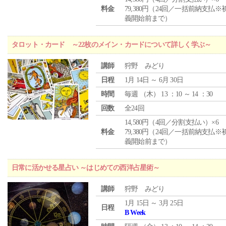
料金
79,380円（24回／一括前納支払※
義開始前まで）
タロット・カード ～22枚のメイン・カードについて詳しく学ぶ～
講師
狩野 みどり
日程
1月 14日 ～ 6月 30日
時間
毎週 （
木
） 13 ：10 ～ 14 ：30
回数
全24回
14,580円（4回／分割支払い）×6
料金
79,380円（24回／一括前納支払※
義開始前まで）
日常に活かせる星占い ～はじめての西洋占星術～
講師
狩野 みどり
1月 15日 ～ 3月 25日
日程
B Week