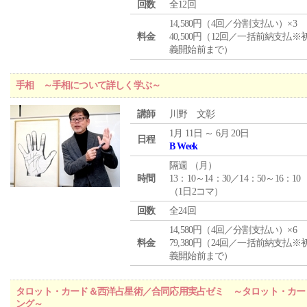
回数
全12回
14,580円（4回／分割支払い）×3
料金
40,500円（12回／一括前納支払※
義開始前まで）
手相 ～手相について詳しく学ぶ～
講師
川野 文彰
1月 11日 ～ 6月 20日
日程
B Week
隔週 （
月
）
時間
13：10～14：30／14：50～16：10
（1日2コマ）
回数
全24回
14,580円（4回／分割支払い）×6
料金
79,380円（24回／一括前納支払※
義開始前まで）
タロット・カード＆西洋占星術／合同応用実占ゼミ ～タロット・カー
ング～