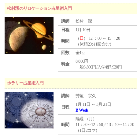
松村潔のリロケーション占星術入門
講師
松村 潔
日程
1月 10日
（
日
） 12 ：00 ～ 15 ：20
時間
（休憩20分1回含む）
回数
全1回
8,800円
料金
一般8,800円/入学者7,920円
ホラリー占星術入門
講師
芳垣 宗久
1月 11日 ～ 3月 21日
日程
B Week
隔週 （
月
）
時間
11：30～12：50／13：10～14：30
（1日2コマ）