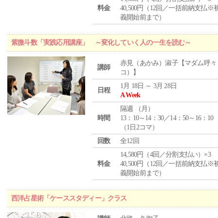
料金
40,500円（12回／一括前納支払※
義開始前まで）
紫微斗数「実践応用講座」 ～変化していく人の一生を読む～
赤見（あかみ）淑子【マダム呼々
講師
コ）】
1月 18日 ～ 3月 28日
日程
A Week
隔週 （
月
）
時間
13：10～14：30／14：50～16：10
（1日2コマ）
回数
全12回
14,580円（4回／分割支払い）×3
料金
40,500円（12回／一括前納支払※
義開始前まで）
西洋占星術「ケーススタディー」クラス