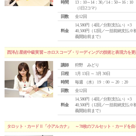
時間
13：10～14：30／14：50～16：10
（1日2コマ）
回数
全12回
14,580円（4回／分割支払い）×3
料金
40,500円（12回／一括前納支払※
義開始前まで）
西洋占星術中級実習～ホロスコープ・リーディングの技術と表現力を更
講師
狩野 みどり
日程
1月 13日 ～ 3月 30日
時間
毎週 （
水
） 19 ：00 ～ 20 ：20
回数
全12回
14,580円（4回／分割支払い）×3
料金
40,500円（12回／一括前納支払※
義開始前まで）
タロット・カードⅡ「小アルカナ」 ～78枚のフルセット・カードを自