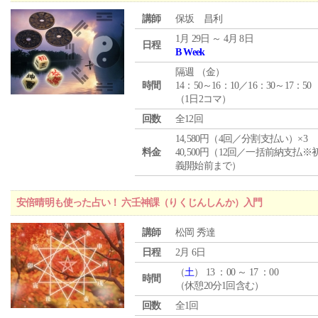
講師
保坂 昌利
1月 29日 ～ 4月 8日
日程
B Week
隔週 （
金
）
時間
14：50～16：10／16：30～17：50
（1日2コマ）
回数
全12回
14,580円（4回／分割支払い）×3
料金
40,500円（12回／一括前納支払※
義開始前まで）
安倍晴明も使った占い！ 六壬神課（りくじんしんか）入門
講師
松岡 秀達
日程
2月 6日
（
土
） 13 ：00 ～ 17 ：00
時間
（休憩20分1回含む）
回数
全1回