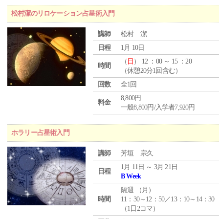
松村潔のリロケーション占星術入門
講師
松村 潔
日程
1月 10日
（
日
） 12 ：00 ～ 15 ：20
時間
（休憩20分1回含む）
回数
全1回
8,800円
料金
一般8,800円/入学者7,920円
ホラリー占星術入門
講師
芳垣 宗久
1月 11日 ～ 3月 21日
日程
B Week
隔週 （
月
）
時間
11：30～12：50／13：10～14：30
（1日2コマ）