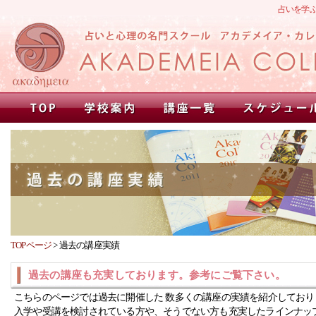
占いを学
TOPページ
>
過去の講座実績
過去の講座も充実しております。参考にご覧下さい。
こちらのページでは過去に開催した 数多くの講座の実績を紹介しており
入学や受講を検討されている方や、そうでない方も充実したラインナッ