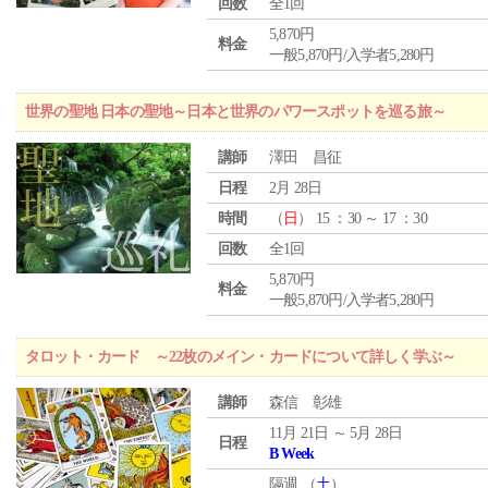
回数
全1回
5,870円
料金
一般5,870円/入学者5,280円
世界の聖地 日本の聖地～日本と世界のパワースポットを巡る旅～
講師
澤田 昌征
日程
2月 28日
時間
（
日
） 15 ：30 ～ 17 ：30
回数
全1回
5,870円
料金
一般5,870円/入学者5,280円
タロット・カード ～22枚のメイン・カードについて詳しく学ぶ～
講師
森信 彰雄
11月 21日 ～ 5月 28日
日程
B Week
隔週 （
土
）