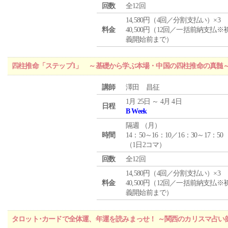
回数
全12回
14,580円（4回／分割支払い）×3
料金
40,500円（12回／一括前納支払※
義開始前まで）
四柱推命「ステップ1」 ～基礎から学ぶ本場・中国の四柱推命の真髄
講師
澤田 昌征
1月 25日 ～ 4月 4日
日程
B Week
隔週 （
月
）
時間
14：50～16：10／16：30～17：50
（1日2コマ）
回数
全12回
14,580円（4回／分割支払い）×3
料金
40,500円（12回／一括前納支払※
義開始前まで）
タロット･カードで全体運、年運を読みまっせ！ ～関西のカリスマ占い