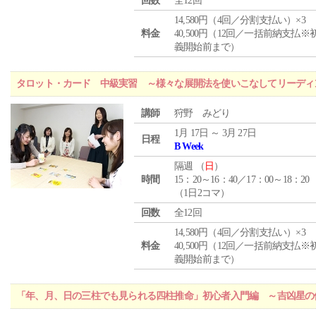
回数
全12回
14,580円（4回／分割支払い）×3
料金
40,500円（12回／一括前納支払※
義開始前まで）
タロット・カード 中級実習 ～様々な展開法を使いこなしてリーディ
講師
狩野 みどり
1月 17日 ～ 3月 27日
日程
B Week
隔週 （
日
）
時間
15：20～16：40／17：00～18：20
（1日2コマ）
回数
全12回
14,580円（4回／分割支払い）×3
料金
40,500円（12回／一括前納支払※
義開始前まで）
「年、月、日の三柱でも見られる四柱推命」初心者入門編 ～吉凶星の