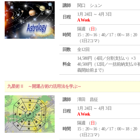
講師
関口 シュン
1月 24日 ～ 4月 3日
日程
A Week
隔週 （
日
）
時間
15：20～16：40／17：00～18：20
（1日2コマ）
回数
全12回
14,580円（4回／分割支払い）×3
料金
40,500円（12回／一括前納支払※
義開始前まで）
九星術Ⅱ ～開運占術の活用法を学ぶ～
講師
澤田 昌征
1月 24日 ～ 4月 3日
日程
A Week
隔週 （
日
）
時間
15：20～16：40／17：00～18：20
（1日2コマ）