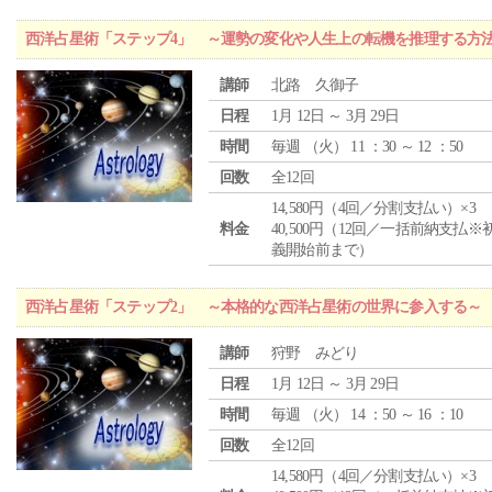
西洋占星術「ステップ4」 ～運勢の変化や人生上の転機を推理する方
講師
北路 久御子
日程
1月 12日 ～ 3月 29日
時間
毎週 （
火
） 11 ：30 ～ 12 ：50
回数
全12回
14,580円（4回／分割支払い）×3
料金
40,500円（12回／一括前納支払※
義開始前まで）
西洋占星術「ステップ2」 ～本格的な西洋占星術の世界に参入する～
講師
狩野 みどり
日程
1月 12日 ～ 3月 29日
時間
毎週 （
火
） 14 ：50 ～ 16 ：10
回数
全12回
14,580円（4回／分割支払い）×3