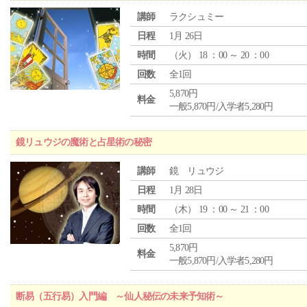
講師
ラクシュミー
日程
1月 26日
時間
（
火
） 18 ：00 ～ 20 ：00
回数
全1回
5,870円
料金
一般5,870円/入学者5,280円
鏡リュウジの魔術と占星術の秘密
講師
鏡 リュウジ
日程
1月 28日
時間
（
木
） 19 ：00 ～ 21 ：00
回数
全1回
5,870円
料金
一般5,870円/入学者5,280円
断易（五行易）入門編 ～仙人秘伝の未来予知術～