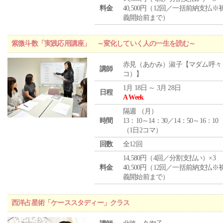
料金
40,500円（12回／一括前納支払※
義開始前まで）
紫微斗数「実践応用講座」 ～変化していく人の一生を読む～
赤見（あかみ）淑子【マダム呼々
講師
コ）】
1月 18日 ～ 3月 28日
日程
A Week
隔週 （
月
）
時間
13：10～14：30／14：50～16：10
（1日2コマ）
回数
全12回
14,580円（4回／分割支払い）×3
料金
40,500円（12回／一括前納支払※
義開始前まで）
西洋占星術「ケーススタディー」クラス