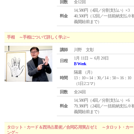
回数
全12回
14,580円（4回／分割支払い）×3
料金
40,500円（12回／一括前納支払※
義開始前まで）
手相 ～手相について詳しく学ぶ～
講師
川野 文彰
1月 11日 ～ 6月 20日
日程
B Week
隔週 （
月
）
時間
13：10～14：30／14：50～16：10
（1日2コマ）
回数
全24回
14,580円（4回／分割支払い）×6
料金
79,380円（24回／一括前納支払※
義開始前まで）
タロット・カード＆西洋占星術／合同応用実占ゼミ ～タロット・カー
ング～