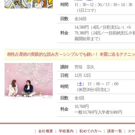
時間
11：30～12：50／13：10～14：30
（1日2コマ）
回数
全24回
14,580円（4回／分割支払い）×6
料金
79,380円（24回／一括前納支払※
義開始前まで）
相性占星術の実践的な読み方～シンプルでも鋭い！ 本質に迫るテクニ
講師
芳垣 宗久
日程
12月 12日
（
土
） 13 ：00 ～ 17 ：00
時間
（休憩20分1回含む）
回数
全1回
10,760円
料金
一般10,760円/入学者9,680円
｜
会社概要
｜
学校案内
｜
初めての方へ
｜
講座一覧
｜
ス