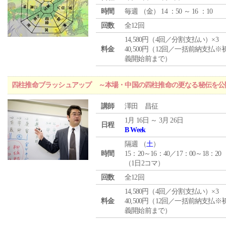
時間
毎週 （
金
） 14 ：50 ～ 16 ：10
回数
全12回
14,580円（4回／分割支払い）×3
料金
40,500円（12回／一括前納支払※
義開始前まで）
四柱推命ブラッシュアップ ～本場・中国の四柱推命の更なる秘伝を公
講師
澤田 昌征
1月 16日 ～ 3月 26日
日程
B Week
隔週 （
土
）
時間
15：20～16：40／17：00～18：20
（1日2コマ）
回数
全12回
14,580円（4回／分割支払い）×3
料金
40,500円（12回／一括前納支払※
義開始前まで）