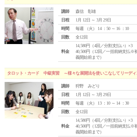
講師
森信 彰雄
日程
1月 12日 ～ 3月 29日
時間
毎週 （
火
） 14 ：50 ～ 16 ：10
回数
全12回
14,580円（4回／分割支払い）×3
料金
40,500円（12回／一括前納支払※
義開始前まで）
タロット・カード 中級実習 ～様々な展開法を使いこなしてリーディ
講師
狩野 みどり
日程
1月 12日 ～ 3月 29日
時間
毎週 （
火
） 13 ：10 ～ 14 ：30
回数
全12回
14,580円（4回／分割支払い）×3
料金
40,500円（12回／一括前納支払※
義開始前まで）