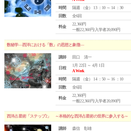
時間
隔週 （
金
） 13 ：10 ～ 14 ：30
回数
全6回
22,360円
料金
一般22,360円/入学者20,090円
数秘学―西洋における「数」の思想と象徴―
講師
田口 清一
1月 22日 ～ 4月 1日
日程
A Week
時間
隔週 （
金
） 14 ：50 ～ 16 ：10
回数
全6回
22,360円
料金
一般22,360円/入学者20,090円
西洋占星術「ステップ2」 ～本格的な西洋占星術の世界に参入する～
講師
森信 彰雄