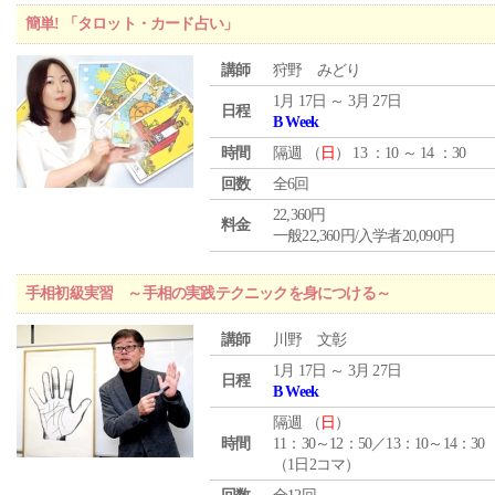
簡単! 「タロット・カード占い」
講師
狩野 みどり
1月 17日 ～ 3月 27日
日程
B Week
時間
隔週 （
日
） 13 ：10 ～ 14 ：30
回数
全6回
22,360円
料金
一般22,360円/入学者20,090円
手相初級実習 ～手相の実践テクニックを身につける～
講師
川野 文彰
1月 17日 ～ 3月 27日
日程
B Week
隔週 （
日
）
時間
11：30～12：50／13：10～14：30
（1日2コマ）