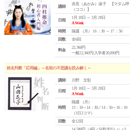
赤見（あかみ）淑子 【マダム呼
講師
（ココ）】
1月 18日 ～ 3月 28日
日程
A Week
時間
隔週 （
月
） 16 ：30 ～ 17 ：50
回数
全6回
22,360円
料金
一般22,360円/入学者20,090円
姓名判断「応用編」～名前の不思議を読み解く～
講師
川野 文彰
1月 18日 ～ 3月 28日
日程
A Week
隔週 （
月
）
時間
13：10～14：30／14：50～16：10
（1日2コマ）
回数
全12回
14,580円（4回／分割支払い）×3