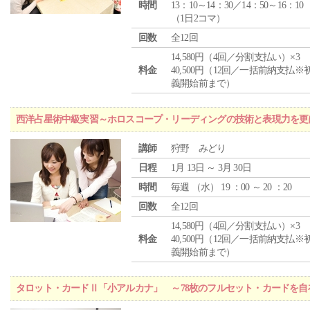
時間
13：10～14：30／14：50～16：10
（1日2コマ）
回数
全12回
14,580円（4回／分割支払い）×3
料金
40,500円（12回／一括前納支払※
義開始前まで）
西洋占星術中級実習～ホロスコープ・リーディングの技術と表現力を更
講師
狩野 みどり
日程
1月 13日 ～ 3月 30日
時間
毎週 （
水
） 19 ：00 ～ 20 ：20
回数
全12回
14,580円（4回／分割支払い）×3
料金
40,500円（12回／一括前納支払※
義開始前まで）
タロット・カードⅡ「小アルカナ」 ～78枚のフルセット・カードを自