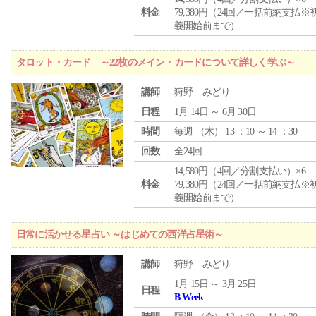
料金
79,380円（24回／一括前納支払※
義開始前まで）
タロット・カード ～22枚のメイン・カードについて詳しく学ぶ～
講師
狩野 みどり
日程
1月 14日 ～ 6月 30日
時間
毎週 （
木
） 13 ：10 ～ 14 ：30
回数
全24回
14,580円（4回／分割支払い）×6
料金
79,380円（24回／一括前納支払※
義開始前まで）
日常に活かせる星占い ～はじめての西洋占星術～
講師
狩野 みどり
1月 15日 ～ 3月 25日
日程
B Week