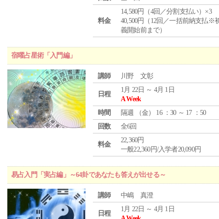
14,580円（4回／分割支払い）×3
料金
40,500円（12回／一括前納支払※
義開始前まで）
宿曜占星術「入門編」
講師
川野 文彰
1月 22日 ～ 4月 1日
日程
A Week
時間
隔週 （
金
） 16 ：30 ～ 17 ：50
回数
全6回
22,360円
料金
一般22,360円/入学者20,090円
易占入門「実占編」～64卦であなたも答えが出せる～
講師
中嶋 真澄
1月 22日 ～ 4月 1日
日程
A Week