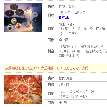
講師
保坂 昌利
1月 29日 ～ 4月 8日
日程
B Week
隔週 （
金
）
時間
14：50～16：10／16：30～17：50
（1日2コマ）
回数
全12回
14,580円（4回／分割支払い）×3
料金
40,500円（12回／一括前納支払※
義開始前まで）
安倍晴明も使った占い！ 六壬神課（りくじんしんか）入門
講師
松岡 秀達
日程
2月 6日
（
土
） 13 ：00 ～ 17 ：00
時間
（休憩20分1回含む）
回数
全1回