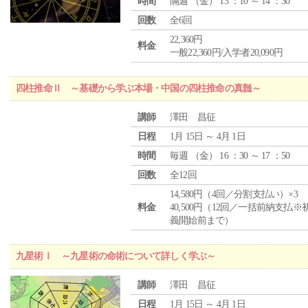
時間
隔週 （
金
） 13 ：10 ～ 14 ：30
回数
全6回
22,360円
料金
一般22,360円/入学者20,090円
四柱推命Ⅱ ～基礎から学ぶ本場・中国の四柱推命の真髄～
講師
澤田 昌征
日程
1月 15日 ～ 4月 1日
時間
毎週 （
金
） 16 ：30 ～ 17 ：50
回数
全12回
14,580円（4回／分割支払い）×3
料金
40,500円（12回／一括前納支払※
義開始前まで）
九星術Ⅰ ～九星術の命術について詳しく学ぶ～
講師
澤田 昌征
日程
1月 15日 ～ 4月 1日