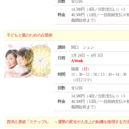
回数
全12回
14,580円（4回／分割支払い）×3
料金
40,500円（12回／一括前納支払※
義開始前まで）
子どもと親のための占星術
講師
関口 シュン
1月 24日 ～ 4月 3日
日程
A Week
隔週 （
日
）
時間
11：30～12：50／13：10～14：30
（1日2コマ）
回数
全12回
14,580円（4回／分割支払い）×3
料金
40,500円（12回／一括前納支払※
義開始前まで）
西洋占星術「ステップ4」 ～運勢の変化や人生上の転機を推理する方