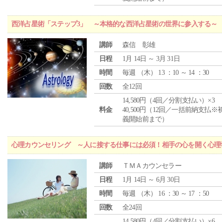
西洋占星術「ステップ3」 ～本格的な西洋占星術の世界に参入する～
講師
森信 彰雄
日程
1月 14日 ～ 3月 31日
時間
毎週 （
木
） 13 ：10 ～ 14 ：30
回数
全12回
14,580円（4回／分割支払い）×3
料金
40,500円（12回／一括前納支払※
義開始前まで）
心理カウンセリング ～人に接する仕事には必須！相手の心を開く心理
講師
ＴＭＡカウンセラー
日程
1月 14日 ～ 6月 30日
時間
毎週 （
木
） 16 ：30 ～ 17 ：50
回数
全24回
14,580円（4回／分割支払い）×6