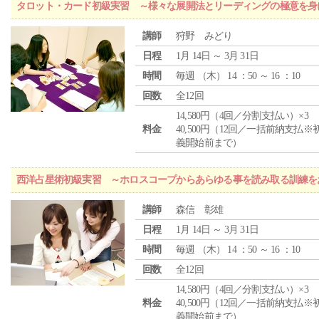
タロット・カード初級実習 ～様々な展開法とリーディングの極意を身
講師
狩野 みどり
日程
1月 14日 ～ 3月 31日
時間
毎週 （
木
） 14 ：50 ～ 16 ：10
回数
全12回
14,580円（4回／分割支払い）×3
料金
40,500円（12回／一括前納支払※
義開始前まで）
西洋占星術初級実習 ～ホロスコープからあらゆる事を読み取る訓練を
講師
森信 彰雄
日程
1月 14日 ～ 3月 31日
時間
毎週 （
木
） 14 ：50 ～ 16 ：10
回数
全12回
14,580円（4回／分割支払い）×3
料金
40,500円（12回／一括前納支払※
義開始前まで）