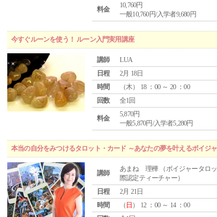
10,760円
料金
一般10,760円/入学者9,680円
今すぐルーンを使う！ ルーン入門実用講座
講師
LUA
日程
2月 18日
時間
（
木
） 18 ：00 ～ 20 ：00
回数
全1回
5,870円
料金
一般5,870円/入学者5,280円
本当の自分をみつけるタロット・カード ～あなたの夢を叶えるボイジ
あまね 理樺 （ボイジャータロ
講師
際認定ティーチャー）
日程
2月 21日
時間
（
日
） 12 ：00 ～ 14 ：00