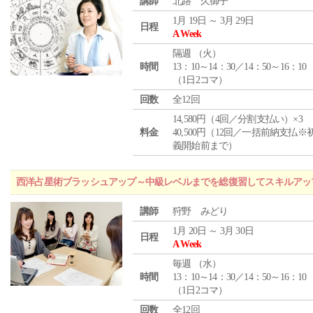
講師
北路 久御子
1月 19日 ～ 3月 29日
日程
A Week
隔週 （
火
）
時間
13：10～14：30／14：50～16：10
（1日2コマ）
回数
全12回
14,580円（4回／分割支払い）×3
料金
40,500円（12回／一括前納支払※
義開始前まで）
西洋占星術ブラッシュアップ～中級レベルまでを総復習してスキルアッ
講師
狩野 みどり
1月 20日 ～ 3月 30日
日程
A Week
毎週 （
水
）
時間
13：10～14：30／14：50～16：10
（1日2コマ）
回数
全12回