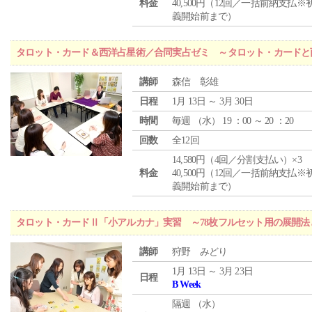
料金
40,500円（12回／一括前納支払※
義開始前まで）
タロット・カード＆西洋占星術／合同実占ゼミ ～タロット・カードと
講師
森信 彰雄
日程
1月 13日 ～ 3月 30日
時間
毎週 （
水
） 19 ：00 ～ 20 ：20
回数
全12回
14,580円（4回／分割支払い）×3
料金
40,500円（12回／一括前納支払※
義開始前まで）
タロット・カードⅡ「小アルカナ」実習 ～78枚フルセット用の展開
講師
狩野 みどり
1月 13日 ～ 3月 23日
日程
B Week
隔週 （
水
）