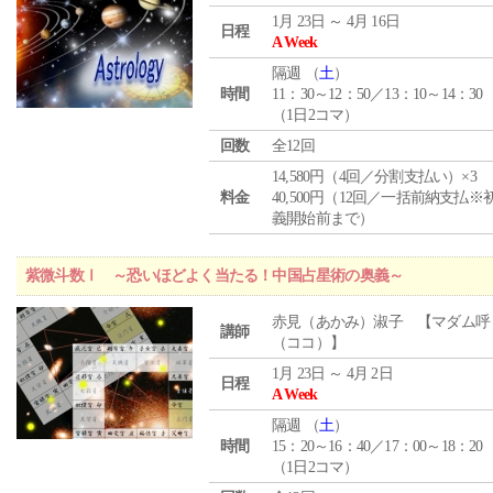
1月 23日 ～ 4月 16日
日程
A Week
隔週 （
土
）
時間
11：30～12：50／13：10～14：30
（1日2コマ）
回数
全12回
14,580円（4回／分割支払い）×3
料金
40,500円（12回／一括前納支払※
義開始前まで）
紫微斗数Ⅰ ～恐いほどよく当たる！中国占星術の奥義～
赤見（あかみ）淑子 【マダム呼
講師
（ココ）】
1月 23日 ～ 4月 2日
日程
A Week
隔週 （
土
）
時間
15：20～16：40／17：00～18：20
（1日2コマ）