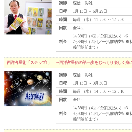
講師
森信 彰雄
日程
1月 13日 ～ 6月 29日
時間
毎週 （
水
） 11 ：30 ～ 12 ：50
回数
全24回
14,580円（4回／分割支払い）×6
料金
79,380円（24回／一括前納支払※
義開始前まで）
西洋占星術「ステップ1」 ～西洋占星術の第一歩をじっくり楽しく身
講師
森信 彰雄
日程
1月 13日 ～ 3月 30日
時間
毎週 （
水
） 14 ：50 ～ 16 ：10
回数
全12回
14,580円（4回／分割支払い）×3
料金
40,500円（12回／一括前納支払※
義開始前まで）