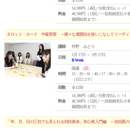
回数
全12回
14,580円（4回／分割支払い）×3
料金
40,500円（12回／一括前納支払※
義開始前まで）
タロット・カード 中級実習 ～様々な展開法を使いこなしてリーディ
講師
狩野 みどり
1月 17日 ～ 3月 27日
日程
B Week
隔週 （
日
）
時間
15：20～16：40／17：00～18：20
（1日2コマ）
回数
全12回
14,580円（4回／分割支払い）×3
料金
40,500円（12回／一括前納支払※
義開始前まで）
「年、月、日の三柱でも見られる四柱推命」初心者入門編 ～吉凶星の