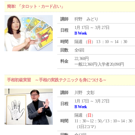
簡単! 「タロット・カード占い」
講師
狩野 みどり
1月 17日 ～ 3月 27日
日程
B Week
時間
隔週 （
日
） 13 ：10 ～ 14 ：30
回数
全6回
22,360円
料金
一般22,360円/入学者20,090円
手相初級実習 ～手相の実践テクニックを身につける～
講師
川野 文彰
1月 17日 ～ 3月 27日
日程
B Week
隔週 （
日
）
時間
11：30～12：50／13：10～14：30
（1日2コマ）