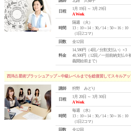
講師
北路 久御子
1月 19日 ～ 3月 29日
日程
A Week
隔週 （
火
）
時間
13：10～14：30／14：50～16：10
（1日2コマ）
回数
全12回
14,580円（4回／分割支払い）×3
料金
40,500円（12回／一括前納支払※
義開始前まで）
西洋占星術ブラッシュアップ～中級レベルまでを総復習してスキルアッ
講師
狩野 みどり
1月 20日 ～ 3月 30日
日程
A Week
毎週 （
水
）
時間
13：10～14：30／14：50～16：10
（1日2コマ）
回数
全12回