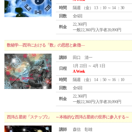
時間
隔週 （
金
） 13 ：10 ～ 14 ：30
回数
全6回
22,360円
料金
一般22,360円/入学者20,090円
数秘学―西洋における「数」の思想と象徴―
講師
田口 清一
1月 22日 ～ 4月 1日
日程
A Week
時間
隔週 （
金
） 14 ：50 ～ 16 ：10
回数
全6回
22,360円
料金
一般22,360円/入学者20,090円
西洋占星術「ステップ2」 ～本格的な西洋占星術の世界に参入する～
講師
森信 彰雄