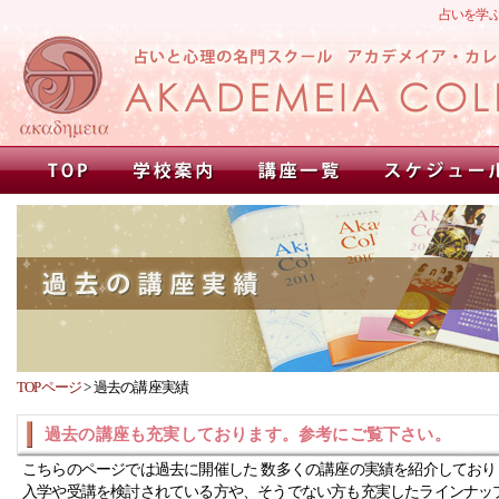
占いを学
TOPページ
>
過去の講座実績
過去の講座も充実しております。参考にご覧下さい。
こちらのページでは過去に開催した 数多くの講座の実績を紹介しており
入学や受講を検討されている方や、そうでない方も充実したラインナッ