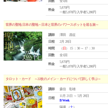
回数
全1回
5,870円
料金
一般5,870円/入学者5,280円
世界の聖地 日本の聖地～日本と世界のパワースポットを巡る旅～
講師
澤田 昌征
日程
2月 28日
時間
（
日
） 15 ：30 ～ 17 ：30
回数
全1回
5,870円
料金
一般5,870円/入学者5,280円
タロット・カード ～22枚のメイン・カードについて詳しく学ぶ～
講師
森信 彰雄
11月 21日 ～ 5月 28日
日程
B Week
隔週 （
土
）