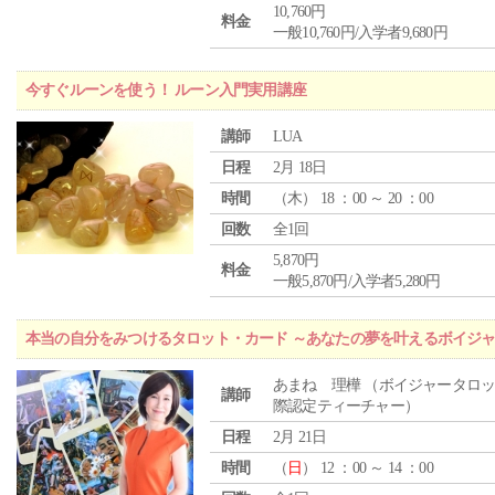
10,760円
料金
一般10,760円/入学者9,680円
今すぐルーンを使う！ ルーン入門実用講座
講師
LUA
日程
2月 18日
時間
（
木
） 18 ：00 ～ 20 ：00
回数
全1回
5,870円
料金
一般5,870円/入学者5,280円
本当の自分をみつけるタロット・カード ～あなたの夢を叶えるボイジ
あまね 理樺 （ボイジャータロ
講師
際認定ティーチャー）
日程
2月 21日
時間
（
日
） 12 ：00 ～ 14 ：00