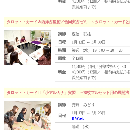
料金
40,500円（12回／一括前納支払※
義開始前まで）
タロット・カード＆西洋占星術／合同実占ゼミ ～タロット・カードと
講師
森信 彰雄
日程
1月 13日 ～ 3月 30日
時間
毎週 （
水
） 19 ：00 ～ 20 ：20
回数
全12回
14,580円（4回／分割支払い）×3
料金
40,500円（12回／一括前納支払※
義開始前まで）
タロット・カードⅡ「小アルカナ」実習 ～78枚フルセット用の展開
講師
狩野 みどり
1月 13日 ～ 3月 23日
日程
B Week
隔週 （
水
）