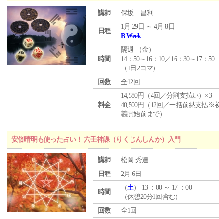
講師
保坂 昌利
1月 29日 ～ 4月 8日
日程
B Week
隔週 （
金
）
時間
14：50～16：10／16：30～17：50
（1日2コマ）
回数
全12回
14,580円（4回／分割支払い）×3
料金
40,500円（12回／一括前納支払※
義開始前まで）
安倍晴明も使った占い！ 六壬神課（りくじんしんか）入門
講師
松岡 秀達
日程
2月 6日
（
土
） 13 ：00 ～ 17 ：00
時間
（休憩20分1回含む）
回数
全1回