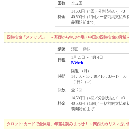
回数
全12回
14,580円（4回／分割支払い）×3
料金
40,500円（12回／一括前納支払※
義開始前まで）
四柱推命「ステップ1」 ～基礎から学ぶ本場・中国の四柱推命の真髄
講師
澤田 昌征
1月 25日 ～ 4月 4日
日程
B Week
隔週 （
月
）
時間
14：50～16：10／16：30～17：50
（1日2コマ）
回数
全12回
14,580円（4回／分割支払い）×3
料金
40,500円（12回／一括前納支払※
義開始前まで）
タロット･カードで全体運、年運を読みまっせ！ ～関西のカリスマ占い