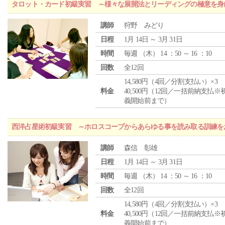
タロット・カード初級実習 ～様々な展開法とリーディングの極意を身
講師
狩野 みどり
日程
1月 14日 ～ 3月 31日
時間
毎週 （
木
） 14 ：50 ～ 16 ：10
回数
全12回
14,580円（4回／分割支払い）×3
料金
40,500円（12回／一括前納支払※
義開始前まで）
西洋占星術初級実習 ～ホロスコープからあらゆる事を読み取る訓練を
講師
森信 彰雄
日程
1月 14日 ～ 3月 31日
時間
毎週 （
木
） 14 ：50 ～ 16 ：10
回数
全12回
14,580円（4回／分割支払い）×3
料金
40,500円（12回／一括前納支払※
義開始前まで）