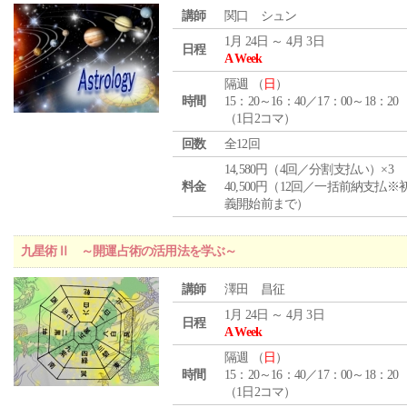
講師
関口 シュン
1月 24日 ～ 4月 3日
日程
A Week
隔週 （
日
）
時間
15：20～16：40／17：00～18：20
（1日2コマ）
回数
全12回
14,580円（4回／分割支払い）×3
料金
40,500円（12回／一括前納支払※
義開始前まで）
九星術Ⅱ ～開運占術の活用法を学ぶ～
講師
澤田 昌征
1月 24日 ～ 4月 3日
日程
A Week
隔週 （
日
）
時間
15：20～16：40／17：00～18：20
（1日2コマ）