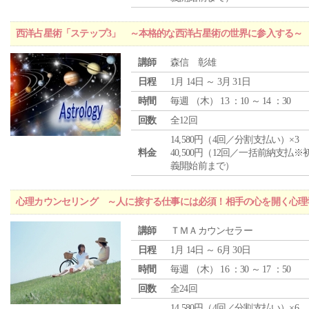
西洋占星術「ステップ3」 ～本格的な西洋占星術の世界に参入する～
講師
森信 彰雄
日程
1月 14日 ～ 3月 31日
時間
毎週 （
木
） 13 ：10 ～ 14 ：30
回数
全12回
14,580円（4回／分割支払い）×3
料金
40,500円（12回／一括前納支払※
義開始前まで）
心理カウンセリング ～人に接する仕事には必須！相手の心を開く心理
講師
ＴＭＡカウンセラー
日程
1月 14日 ～ 6月 30日
時間
毎週 （
木
） 16 ：30 ～ 17 ：50
回数
全24回
14,580円（4回／分割支払い）×6