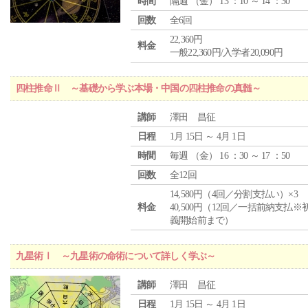
時間
隔週 （
金
） 13 ：10 ～ 14 ：30
回数
全6回
22,360円
料金
一般22,360円/入学者20,090円
四柱推命Ⅱ ～基礎から学ぶ本場・中国の四柱推命の真髄～
講師
澤田 昌征
日程
1月 15日 ～ 4月 1日
時間
毎週 （
金
） 16 ：30 ～ 17 ：50
回数
全12回
14,580円（4回／分割支払い）×3
料金
40,500円（12回／一括前納支払※
義開始前まで）
九星術Ⅰ ～九星術の命術について詳しく学ぶ～
講師
澤田 昌征
日程
1月 15日 ～ 4月 1日