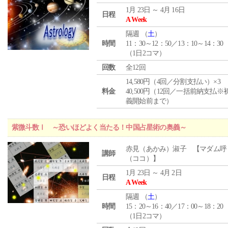
1月 23日 ～ 4月 16日
日程
A Week
隔週 （
土
）
時間
11：30～12：50／13：10～14：30
（1日2コマ）
回数
全12回
14,580円（4回／分割支払い）×3
料金
40,500円（12回／一括前納支払※
義開始前まで）
紫微斗数Ⅰ ～恐いほどよく当たる！中国占星術の奥義～
赤見（あかみ）淑子 【マダム呼
講師
（ココ）】
1月 23日 ～ 4月 2日
日程
A Week
隔週 （
土
）
時間
15：20～16：40／17：00～18：20
（1日2コマ）