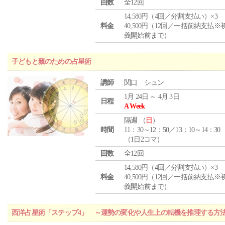
回数
全12回
14,580円（4回／分割支払い）×3
料金
40,500円（12回／一括前納支払※
義開始前まで）
子どもと親のための占星術
講師
関口 シュン
1月 24日 ～ 4月 3日
日程
A Week
隔週 （
日
）
時間
11：30～12：50／13：10～14：30
（1日2コマ）
回数
全12回
14,580円（4回／分割支払い）×3
料金
40,500円（12回／一括前納支払※
義開始前まで）
西洋占星術「ステップ4」 ～運勢の変化や人生上の転機を推理する方