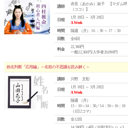
赤見（あかみ）淑子 【マダム呼
講師
（ココ）】
1月 18日 ～ 3月 28日
日程
A Week
時間
隔週 （
月
） 16 ：30 ～ 17 ：50
回数
全6回
22,360円
料金
一般22,360円/入学者20,090円
姓名判断「応用編」～名前の不思議を読み解く～
講師
川野 文彰
1月 18日 ～ 3月 28日
日程
A Week
隔週 （
月
）
時間
13：10～14：30／14：50～16：10
（1日2コマ）
回数
全12回
14,580円（4回／分割支払い）×3