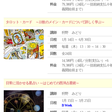
料金
79,380円（24回／一括前納支払※
義開始前まで）
タロット・カード ～22枚のメイン・カードについて詳しく学ぶ～
講師
狩野 みどり
日程
1月 14日 ～ 6月 30日
時間
毎週 （
木
） 13 ：10 ～ 14 ：30
回数
全24回
14,580円（4回／分割支払い）×6
料金
79,380円（24回／一括前納支払※
義開始前まで）
日常に活かせる星占い ～はじめての西洋占星術～
講師
狩野 みどり
1月 15日 ～ 3月 25日
日程
B Week