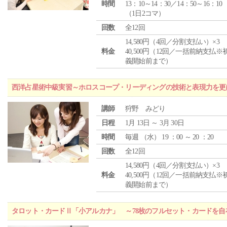
時間
13：10～14：30／14：50～16：10
（1日2コマ）
回数
全12回
14,580円（4回／分割支払い）×3
料金
40,500円（12回／一括前納支払※
義開始前まで）
西洋占星術中級実習～ホロスコープ・リーディングの技術と表現力を更
講師
狩野 みどり
日程
1月 13日 ～ 3月 30日
時間
毎週 （
水
） 19 ：00 ～ 20 ：20
回数
全12回
14,580円（4回／分割支払い）×3
料金
40,500円（12回／一括前納支払※
義開始前まで）
タロット・カードⅡ「小アルカナ」 ～78枚のフルセット・カードを自