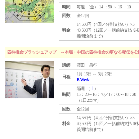
時間
毎週 （
金
） 14 ：50 ～ 16 ：10
回数
全12回
14,580円（4回／分割支払い）×3
料金
40,500円（12回／一括前納支払※
義開始前まで）
四柱推命ブラッシュアップ ～本場・中国の四柱推命の更なる秘伝を公
講師
澤田 昌征
1月 16日 ～ 3月 26日
日程
B Week
隔週 （
土
）
時間
15：20～16：40／17：00～18：20
（1日2コマ）
回数
全12回
14,580円（4回／分割支払い）×3
料金
40,500円（12回／一括前納支払※
義開始前まで）