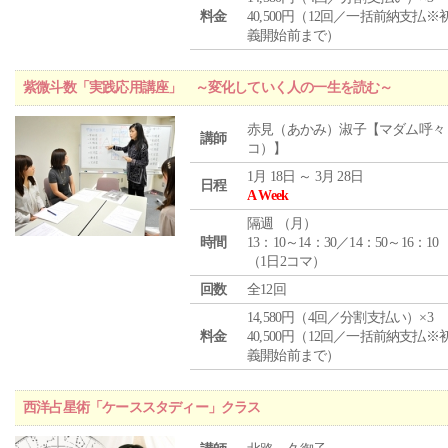
料金
40,500円（12回／一括前納支払※
義開始前まで）
紫微斗数「実践応用講座」 ～変化していく人の一生を読む～
赤見（あかみ）淑子【マダム呼々
講師
コ）】
1月 18日 ～ 3月 28日
日程
A Week
隔週 （
月
）
時間
13：10～14：30／14：50～16：10
（1日2コマ）
回数
全12回
14,580円（4回／分割支払い）×3
料金
40,500円（12回／一括前納支払※
義開始前まで）
西洋占星術「ケーススタディー」クラス