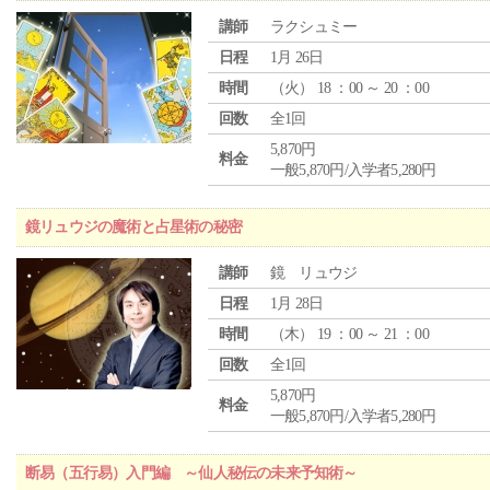
講師
ラクシュミー
日程
1月 26日
時間
（
火
） 18 ：00 ～ 20 ：00
回数
全1回
5,870円
料金
一般5,870円/入学者5,280円
鏡リュウジの魔術と占星術の秘密
講師
鏡 リュウジ
日程
1月 28日
時間
（
木
） 19 ：00 ～ 21 ：00
回数
全1回
5,870円
料金
一般5,870円/入学者5,280円
断易（五行易）入門編 ～仙人秘伝の未来予知術～