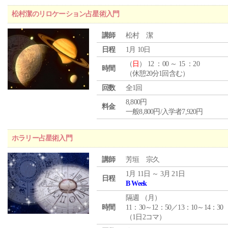
松村潔のリロケーション占星術入門
講師
松村 潔
日程
1月 10日
（
日
） 12 ：00 ～ 15 ：20
時間
（休憩20分1回含む）
回数
全1回
8,800円
料金
一般8,800円/入学者7,920円
ホラリー占星術入門
講師
芳垣 宗久
1月 11日 ～ 3月 21日
日程
B Week
隔週 （
月
）
時間
11：30～12：50／13：10～14：30
（1日2コマ）