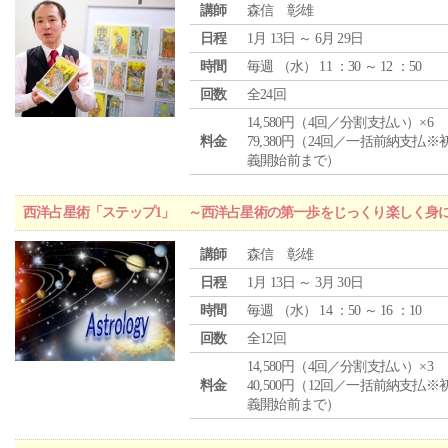
講師
森信 彰雄
日程
1月 13日 ～ 6月 29日
時間
毎週 （
水
） 11 ：30 ～ 12 ：50
回数
全24回
14,580円（4回／分割支払い）×6
料金
79,380円（24回／一括前納支払※
義開始前まで）
西洋占星術「ステップ1」 ～西洋占星術の第一歩をじっくり楽しく身
講師
森信 彰雄
日程
1月 13日 ～ 3月 30日
時間
毎週 （
水
） 14 ：50 ～ 16 ：10
回数
全12回
14,580円（4回／分割支払い）×3
料金
40,500円（12回／一括前納支払※
義開始前まで）