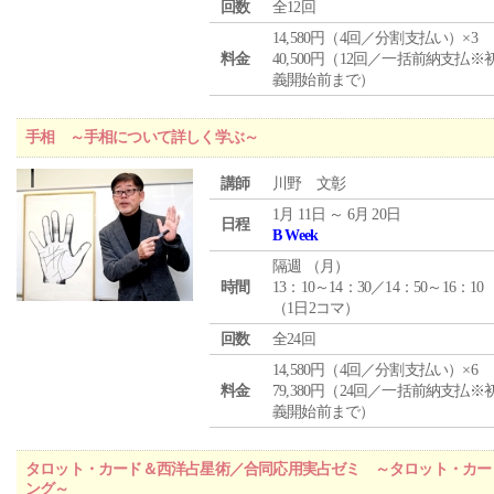
回数
全12回
14,580円（4回／分割支払い）×3
料金
40,500円（12回／一括前納支払※
義開始前まで）
手相 ～手相について詳しく学ぶ～
講師
川野 文彰
1月 11日 ～ 6月 20日
日程
B Week
隔週 （
月
）
時間
13：10～14：30／14：50～16：10
（1日2コマ）
回数
全24回
14,580円（4回／分割支払い）×6
料金
79,380円（24回／一括前納支払※
義開始前まで）
タロット・カード＆西洋占星術／合同応用実占ゼミ ～タロット・カー
ング～