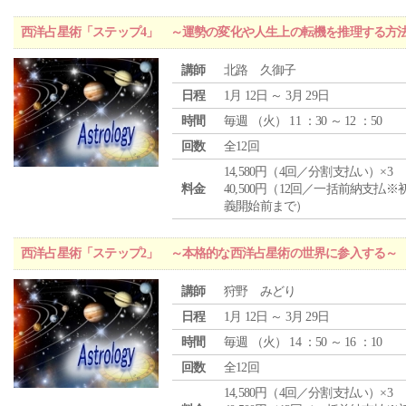
西洋占星術「ステップ4」 ～運勢の変化や人生上の転機を推理する方
講師
北路 久御子
日程
1月 12日 ～ 3月 29日
時間
毎週 （
火
） 11 ：30 ～ 12 ：50
回数
全12回
14,580円（4回／分割支払い）×3
料金
40,500円（12回／一括前納支払※
義開始前まで）
西洋占星術「ステップ2」 ～本格的な西洋占星術の世界に参入する～
講師
狩野 みどり
日程
1月 12日 ～ 3月 29日
時間
毎週 （
火
） 14 ：50 ～ 16 ：10
回数
全12回
14,580円（4回／分割支払い）×3