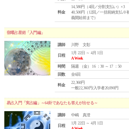
14,580円（4回／分割支払い）×3
料金
40,500円（12回／一括前納支払※
義開始前まで）
宿曜占星術「入門編」
講師
川野 文彰
1月 22日 ～ 4月 1日
日程
A Week
時間
隔週 （
金
） 16 ：30 ～ 17 ：50
回数
全6回
22,360円
料金
一般22,360円/入学者20,090円
易占入門「実占編」～64卦であなたも答えが出せる～
講師
中嶋 真澄
1月 22日 ～ 4月 1日
日程
A Week