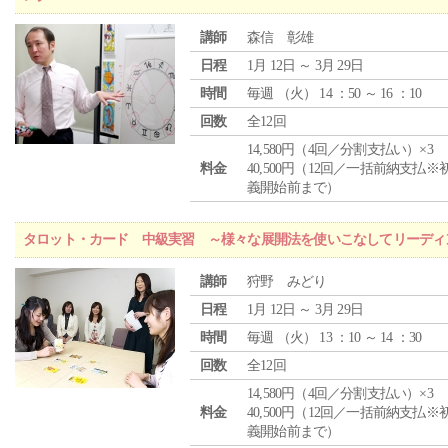
講師
森信 彰雄
日程
1月 12日 ～ 3月 29日
時間
毎週 （
火
） 14 ：50 ～ 16 ：10
回数
全12回
14,580円（4回／分割支払い）×3
料金
40,500円（12回／一括前納支払※
義開始前まで）
タロット・カード 中級実習 ～様々な展開法を使いこなしてリーディ
講師
狩野 みどり
日程
1月 12日 ～ 3月 29日
時間
毎週 （
火
） 13 ：10 ～ 14 ：30
回数
全12回
14,580円（4回／分割支払い）×3
料金
40,500円（12回／一括前納支払※
義開始前まで）