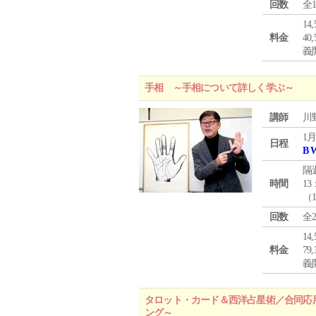
回数
全
1
料金
4
義
手相 ～手相について詳しく学ぶ～
講師
川
1月
日程
B 
隔
時間
13
（
回数
全
1
料金
7
義
タロット・カード＆西洋占星術／合同応
ング～