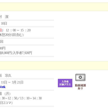
村 潔
 10日
日
） 12 ：00 ～ 15 ：20
休憩20分1回含む）
1回
800円
8,800円/入学者7,920円
垣 宗久
 11日 ～ 3月 21日
Week
週 （
月
）
：30～12：50／13：10～14：30
1日2コマ）