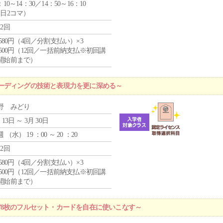
：10～14：30／14：50～16：10
1日2コマ）
12回
4,580円（4回／分割支払い）×3
0,500円（12回／一括前納支払※初回講
開始前まで）
ーディングの技術と表現力を更に深める～
野 みどり
 13日 ～ 3月 30日
週 （
水
） 19 ：00 ～ 20 ：20
12回
4,580円（4回／分割支払い）×3
0,500円（12回／一括前納支払※初回講
開始前まで）
78枚のフルセット・カードを自在に使いこなす～