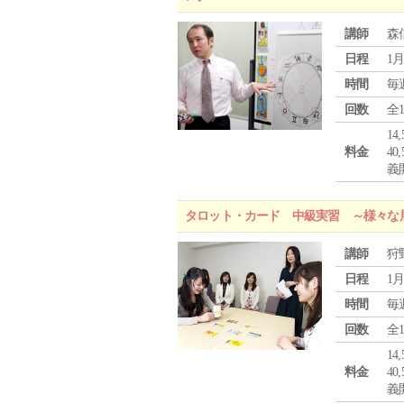
講師
森
日程
1月
時間
毎
回数
全
1
料金
4
義
タロット・カード 中級実習 ～様々な
講師
狩
日程
1月
時間
毎
回数
全
1
料金
4
義