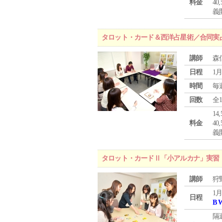
料金
4
義
タロット・カード＆西洋占星術／合同実
講師
森
日程
1月
時間
毎
回数
全
1
料金
4
義
タロット・カードⅡ「小アルカナ」実習
講師
狩
1月
日程
B 
隔