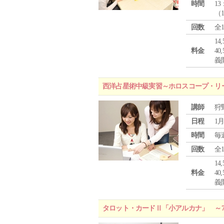
時間
13
（
回数
全
1
料金
4
義
西洋占星術中級実習～ホロスコープ・リ
講師
狩
日程
1月
時間
毎
回数
全
1
料金
4
義
タロット・カードⅡ「小アルカナ」 ～