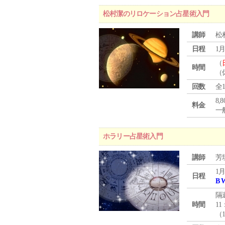
松村潔のリロケーション占星術入門
講師
松
日程
1月
（
時間
（
回数
全
8,
料金
一般
ホラリー占星術入門
講師
芳
1月
日程
B 
隔
時間
11
（