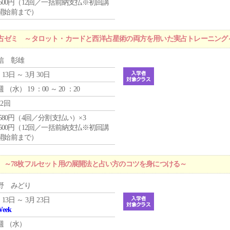
0,500円（12回／一括前納支払※初回講
開始前まで）
占ゼミ ～タロット・カードと西洋占星術の両方を用いた実占トレーニング
信 彰雄
 13日 ～ 3月 30日
週 （
水
） 19 ：00 ～ 20 ：20
12回
4,580円（4回／分割支払い）×3
0,500円（12回／一括前納支払※初回講
開始前まで）
 ～78枚フルセット用の展開法と占い方のコツを身につける～
野 みどり
 13日 ～ 3月 23日
Week
週 （
水
）