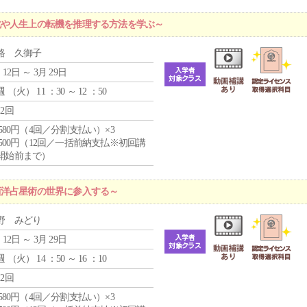
化や人生上の転機を推理する方法を学ぶ～
路 久御子
 12日 ～ 3月 29日
週 （
火
） 11 ：30 ～ 12 ：50
12回
4,580円（4回／分割支払い）×3
0,500円（12回／一括前納支払※初回講
開始前まで）
西洋占星術の世界に参入する～
野 みどり
 12日 ～ 3月 29日
週 （
火
） 14 ：50 ～ 16 ：10
12回
4,580円（4回／分割支払い）×3