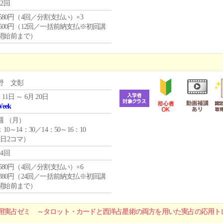
12回
4,580円（4回／分割支払い）×3
0,500円（12回／一括前納支払※初回講
開始前まで）
野 文彰
 11日 ～ 6月 20日
Week
週 （
月
）
：10～14：30／14：50～16：10
1日2コマ）
24回
4,580円（4回／分割支払い）×6
9,380円（24回／一括前納支払※初回講
開始前まで）
用実占ゼミ ～タロット・カードと西洋占星術の両方を用いた実占の応用ト