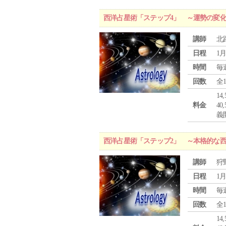
西洋占星術「ステップ4」 ～運勢の変
講師
北
日程
1月
時間
毎
回数
全
1
料金
4
義
西洋占星術「ステップ2」 ～本格的な
講師
狩
日程
1月
時間
毎
回数
全
1