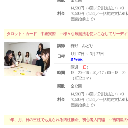
回数
全12回
14,580円（4回／分割支払い）×3
料金
40,500円（12回／一括前納支払※
義開始前まで）
タロット・カード 中級実習 ～様々な展開法を使いこなしてリーディ
講師
狩野 みどり
1月 17日 ～ 3月 27日
日程
B Week
隔週 （
日
）
時間
15：20～16：40／17：00～18：20
（1日2コマ）
回数
全12回
14,580円（4回／分割支払い）×3
料金
40,500円（12回／一括前納支払※
義開始前まで）
「年、月、日の三柱でも見られる四柱推命」初心者入門編 ～吉凶星の