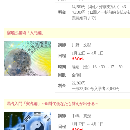
14,580円（4回／分割支払い）×3
料金
40,500円（12回／一括前納支払※
義開始前まで）
宿曜占星術「入門編」
講師
川野 文彰
1月 22日 ～ 4月 1日
日程
A Week
時間
隔週 （
金
） 16 ：30 ～ 17 ：50
回数
全6回
22,360円
料金
一般22,360円/入学者20,090円
易占入門「実占編」～64卦であなたも答えが出せる～
講師
中嶋 真澄
1月 22日 ～ 4月 1日
日程
A Week