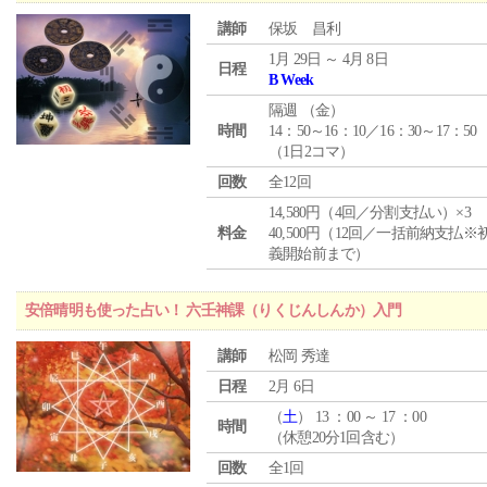
講師
保坂 昌利
1月 29日 ～ 4月 8日
日程
B Week
隔週 （
金
）
時間
14：50～16：10／16：30～17：50
（1日2コマ）
回数
全12回
14,580円（4回／分割支払い）×3
料金
40,500円（12回／一括前納支払※
義開始前まで）
安倍晴明も使った占い！ 六壬神課（りくじんしんか）入門
講師
松岡 秀達
日程
2月 6日
（
土
） 13 ：00 ～ 17 ：00
時間
（休憩20分1回含む）
回数
全1回