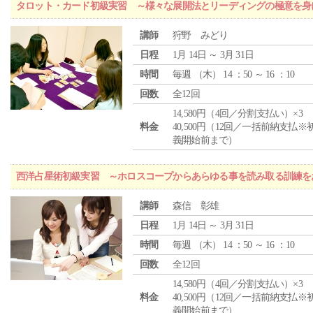
タロット・カード初級実習 ～様々な展開法とリーディングの極意を身
講師
狩野 みどり
日程
1月 14日 ～ 3月 31日
時間
毎週 （
木
） 14 ：50 ～ 16 ：10
回数
全12回
14,580円（4回／分割支払い）×3
料金
40,500円（12回／一括前納支払※
義開始前まで）
西洋占星術初級実習 ～ホロスコープからあらゆる事を読み取る訓練を
講師
森信 彰雄
日程
1月 14日 ～ 3月 31日
時間
毎週 （
木
） 14 ：50 ～ 16 ：10
回数
全12回
14,580円（4回／分割支払い）×3
料金
40,500円（12回／一括前納支払※
義開始前まで）