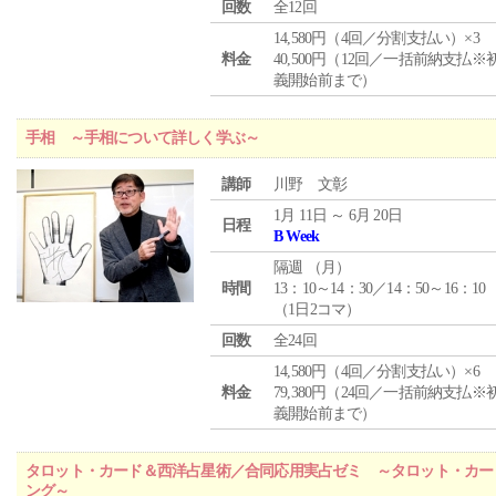
回数
全12回
14,580円（4回／分割支払い）×3
料金
40,500円（12回／一括前納支払※
義開始前まで）
手相 ～手相について詳しく学ぶ～
講師
川野 文彰
1月 11日 ～ 6月 20日
日程
B Week
隔週 （
月
）
時間
13：10～14：30／14：50～16：10
（1日2コマ）
回数
全24回
14,580円（4回／分割支払い）×6
料金
79,380円（24回／一括前納支払※
義開始前まで）
タロット・カード＆西洋占星術／合同応用実占ゼミ ～タロット・カー
ング～