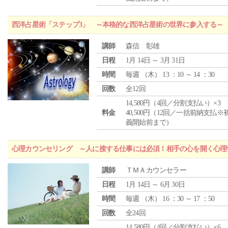
西洋占星術「ステップ3」 ～本格的な西洋占星術の世界に参入する～
講師
森信 彰雄
日程
1月 14日 ～ 3月 31日
時間
毎週 （
木
） 13 ：10 ～ 14 ：30
回数
全12回
14,580円（4回／分割支払い）×3
料金
40,500円（12回／一括前納支払※
義開始前まで）
心理カウンセリング ～人に接する仕事には必須！相手の心を開く心理
講師
ＴＭＡカウンセラー
日程
1月 14日 ～ 6月 30日
時間
毎週 （
木
） 16 ：30 ～ 17 ：50
回数
全24回
14,580円（4回／分割支払い）×6