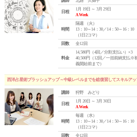
講師
北路 久御子
1月 19日 ～ 3月 29日
日程
A Week
隔週 （
火
）
時間
13：10～14：30／14：50～16：10
（1日2コマ）
回数
全12回
14,580円（4回／分割支払い）×3
料金
40,500円（12回／一括前納支払※
義開始前まで）
西洋占星術ブラッシュアップ～中級レベルまでを総復習してスキルアッ
講師
狩野 みどり
1月 20日 ～ 3月 30日
日程
A Week
毎週 （
水
）
時間
13：10～14：30／14：50～16：10
（1日2コマ）
回数
全12回