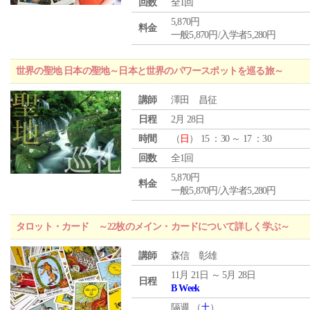
回数
全1回
5,870円
料金
一般5,870円/入学者5,280円
世界の聖地 日本の聖地～日本と世界のパワースポットを巡る旅～
講師
澤田 昌征
日程
2月 28日
時間
（
日
） 15 ：30 ～ 17 ：30
回数
全1回
5,870円
料金
一般5,870円/入学者5,280円
タロット・カード ～22枚のメイン・カードについて詳しく学ぶ～
講師
森信 彰雄
11月 21日 ～ 5月 28日
日程
B Week
隔週 （
土
）