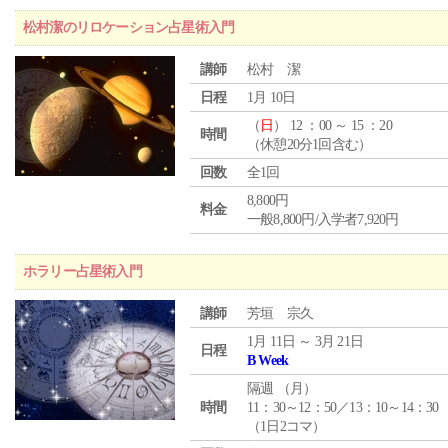
松村潔のリロケーション占星術入門
講師
松村 潔
日程
1月 10日
（
日
） 12 ：00 ～ 15 ：20
時間
（休憩20分1回含む）
回数
全1回
8,800円
料金
一般8,800円/入学者7,920円
ホラリー占星術入門
講師
芳垣 宗久
1月 11日 ～ 3月 21日
日程
B Week
隔週 （
月
）
時間
11：30～12：50／13：10～14：30
（1日2コマ）