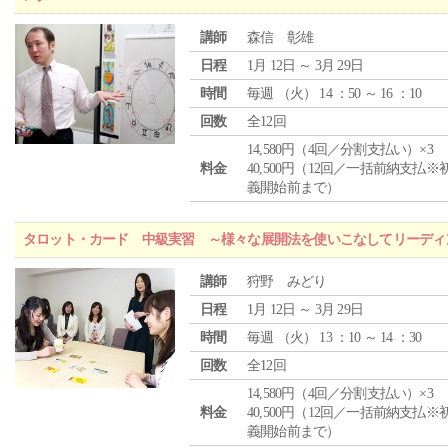
講師
森信 彰雄
日程
1月 12日 ～ 3月 29日
時間
毎週 （
火
） 14 ：50 ～ 16 ：10
回数
全12回
14,580円（4回／分割支払い）×3
料金
40,500円（12回／一括前納支払※
義開始前まで）
タロット・カード 中級実習 ～様々な展開法を使いこなしてリーディ
講師
狩野 みどり
日程
1月 12日 ～ 3月 29日
時間
毎週 （
火
） 13 ：10 ～ 14 ：30
回数
全12回
14,580円（4回／分割支払い）×3
料金
40,500円（12回／一括前納支払※
義開始前まで）