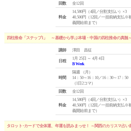
回数
全12回
14,580円（4回／分割支払い）×3
料金
40,500円（12回／一括前納支払※
義開始前まで）
四柱推命「ステップ1」 ～基礎から学ぶ本場・中国の四柱推命の真髄
講師
澤田 昌征
1月 25日 ～ 4月 4日
日程
B Week
隔週 （
月
）
時間
14：50～16：10／16：30～17：50
（1日2コマ）
回数
全12回
14,580円（4回／分割支払い）×3
料金
40,500円（12回／一括前納支払※
義開始前まで）
タロット･カードで全体運、年運を読みまっせ！ ～関西のカリスマ占い