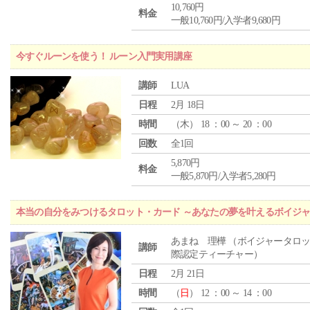
10,760円
料金
一般10,760円/入学者9,680円
今すぐルーンを使う！ ルーン入門実用講座
講師
LUA
日程
2月 18日
時間
（
木
） 18 ：00 ～ 20 ：00
回数
全1回
5,870円
料金
一般5,870円/入学者5,280円
本当の自分をみつけるタロット・カード ～あなたの夢を叶えるボイジ
あまね 理樺 （ボイジャータロ
講師
際認定ティーチャー）
日程
2月 21日
時間
（
日
） 12 ：00 ～ 14 ：00