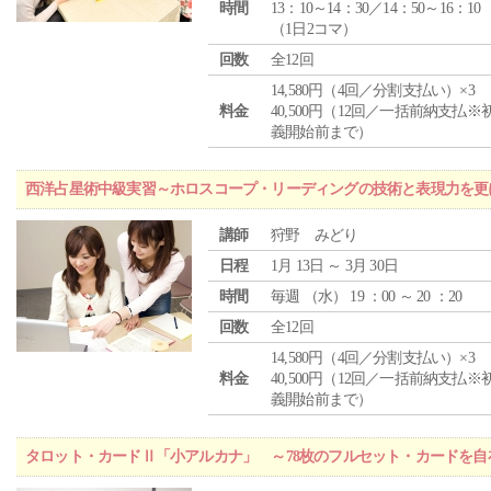
時間
13：10～14：30／14：50～16：10
（1日2コマ）
回数
全12回
14,580円（4回／分割支払い）×3
料金
40,500円（12回／一括前納支払※
義開始前まで）
西洋占星術中級実習～ホロスコープ・リーディングの技術と表現力を更
講師
狩野 みどり
日程
1月 13日 ～ 3月 30日
時間
毎週 （
水
） 19 ：00 ～ 20 ：20
回数
全12回
14,580円（4回／分割支払い）×3
料金
40,500円（12回／一括前納支払※
義開始前まで）
タロット・カードⅡ「小アルカナ」 ～78枚のフルセット・カードを自