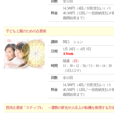
回数
全12回
14,580円（4回／分割支払い）×3
料金
40,500円（12回／一括前納支払※
義開始前まで）
子どもと親のための占星術
講師
関口 シュン
1月 24日 ～ 4月 3日
日程
A Week
隔週 （
日
）
時間
11：30～12：50／13：10～14：30
（1日2コマ）
回数
全12回
14,580円（4回／分割支払い）×3
料金
40,500円（12回／一括前納支払※
義開始前まで）
西洋占星術「ステップ4」 ～運勢の変化や人生上の転機を推理する方