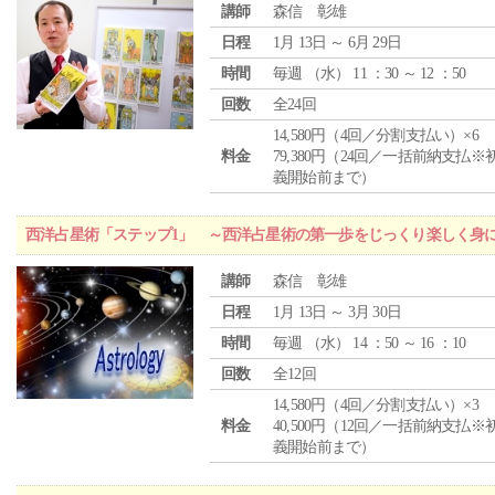
講師
森信 彰雄
日程
1月 13日 ～ 6月 29日
時間
毎週 （
水
） 11 ：30 ～ 12 ：50
回数
全24回
14,580円（4回／分割支払い）×6
料金
79,380円（24回／一括前納支払※
義開始前まで）
西洋占星術「ステップ1」 ～西洋占星術の第一歩をじっくり楽しく身
講師
森信 彰雄
日程
1月 13日 ～ 3月 30日
時間
毎週 （
水
） 14 ：50 ～ 16 ：10
回数
全12回
14,580円（4回／分割支払い）×3
料金
40,500円（12回／一括前納支払※
義開始前まで）