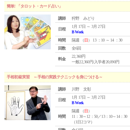
簡単! 「タロット・カード占い」
講師
狩野 みどり
1月 17日 ～ 3月 27日
日程
B Week
時間
隔週 （
日
） 13 ：10 ～ 14 ：30
回数
全6回
22,360円
料金
一般22,360円/入学者20,090円
手相初級実習 ～手相の実践テクニックを身につける～
講師
川野 文彰
1月 17日 ～ 3月 27日
日程
B Week
隔週 （
日
）
時間
11：30～12：50／13：10～14：30
（1日2コマ）