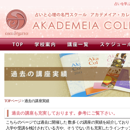
占いを学
TOPページ
>
過去の講座実績
過去の講座も充実しております。参考にご覧下さい。
こちらのページでは過去に開催した 数多くの講座の実績を紹介しており
入学や受講を検討されている方や、そうでない方も充実したラインナッ