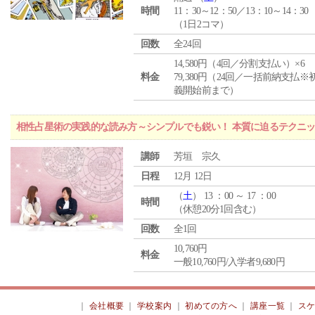
時間
11：30～12：50／13：10～14：30
（1日2コマ）
回数
全24回
14,580円（4回／分割支払い）×6
料金
79,380円（24回／一括前納支払※
義開始前まで）
相性占星術の実践的な読み方～シンプルでも鋭い！ 本質に迫るテクニ
講師
芳垣 宗久
日程
12月 12日
（
土
） 13 ：00 ～ 17 ：00
時間
（休憩20分1回含む）
回数
全1回
10,760円
料金
一般10,760円/入学者9,680円
｜
会社概要
｜
学校案内
｜
初めての方へ
｜
講座一覧
｜
ス