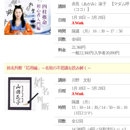
赤見（あかみ）淑子 【マダム呼
講師
（ココ）】
1月 18日 ～ 3月 28日
日程
A Week
時間
隔週 （
月
） 16 ：30 ～ 17 ：50
回数
全6回
22,360円
料金
一般22,360円/入学者20,090円
姓名判断「応用編」～名前の不思議を読み解く～
講師
川野 文彰
1月 18日 ～ 3月 28日
日程
A Week
隔週 （
月
）
時間
13：10～14：30／14：50～16：10
（1日2コマ）
回数
全12回
14,580円（4回／分割支払い）×3