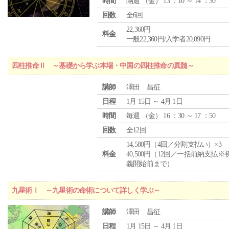
時間
隔週 （
金
） 13 ：10 ～ 14 ：30
回数
全6回
22,360円
料金
一般22,360円/入学者20,090円
四柱推命Ⅱ ～基礎から学ぶ本場・中国の四柱推命の真髄～
講師
澤田 昌征
日程
1月 15日 ～ 4月 1日
時間
毎週 （
金
） 16 ：30 ～ 17 ：50
回数
全12回
14,580円（4回／分割支払い）×3
料金
40,500円（12回／一括前納支払※
義開始前まで）
九星術Ⅰ ～九星術の命術について詳しく学ぶ～
講師
澤田 昌征
日程
1月 15日 ～ 4月 1日