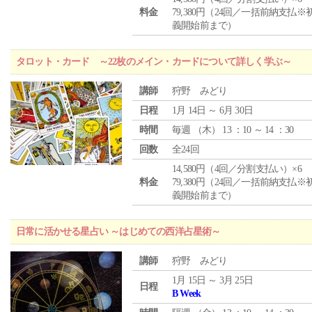
料金
79,380円（24回／一括前納支払※
義開始前まで）
タロット・カード ～22枚のメイン・カードについて詳しく学ぶ～
講師
狩野 みどり
日程
1月 14日 ～ 6月 30日
時間
毎週 （
木
） 13 ：10 ～ 14 ：30
回数
全24回
14,580円（4回／分割支払い）×6
料金
79,380円（24回／一括前納支払※
義開始前まで）
日常に活かせる星占い ～はじめての西洋占星術～
講師
狩野 みどり
1月 15日 ～ 3月 25日
日程
B Week