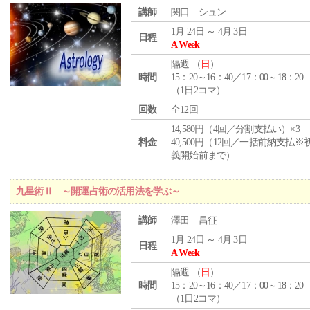
講師
関口 シュン
1月 24日 ～ 4月 3日
日程
A Week
隔週 （
日
）
時間
15：20～16：40／17：00～18：20
（1日2コマ）
回数
全12回
14,580円（4回／分割支払い）×3
料金
40,500円（12回／一括前納支払※
義開始前まで）
九星術Ⅱ ～開運占術の活用法を学ぶ～
講師
澤田 昌征
1月 24日 ～ 4月 3日
日程
A Week
隔週 （
日
）
時間
15：20～16：40／17：00～18：20
（1日2コマ）