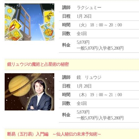
講師
ラクシュミー
日程
1月 26日
時間
（
火
） 18 ：00 ～ 20 ：00
回数
全1回
5,870円
料金
一般5,870円/入学者5,280円
鏡リュウジの魔術と占星術の秘密
講師
鏡 リュウジ
日程
1月 28日
時間
（
木
） 19 ：00 ～ 21 ：00
回数
全1回
5,870円
料金
一般5,870円/入学者5,280円
断易（五行易）入門編 ～仙人秘伝の未来予知術～