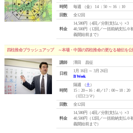
時間
毎週 （
金
） 14 ：50 ～ 16 ：10
回数
全12回
14,580円（4回／分割支払い）×3
料金
40,500円（12回／一括前納支払※
義開始前まで）
四柱推命ブラッシュアップ ～本場・中国の四柱推命の更なる秘伝を公
講師
澤田 昌征
1月 16日 ～ 3月 26日
日程
B Week
隔週 （
土
）
時間
15：20～16：40／17：00～18：20
（1日2コマ）
回数
全12回
14,580円（4回／分割支払い）×3
料金
40,500円（12回／一括前納支払※
義開始前まで）