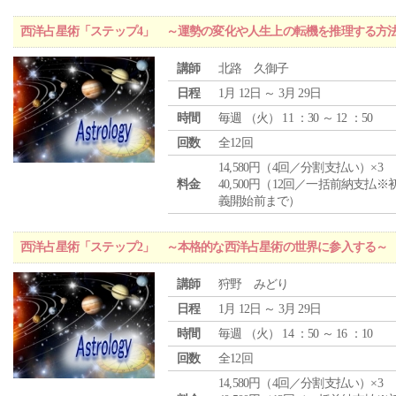
西洋占星術「ステップ4」 ～運勢の変化や人生上の転機を推理する方
講師
北路 久御子
日程
1月 12日 ～ 3月 29日
時間
毎週 （
火
） 11 ：30 ～ 12 ：50
回数
全12回
14,580円（4回／分割支払い）×3
料金
40,500円（12回／一括前納支払※
義開始前まで）
西洋占星術「ステップ2」 ～本格的な西洋占星術の世界に参入する～
講師
狩野 みどり
日程
1月 12日 ～ 3月 29日
時間
毎週 （
火
） 14 ：50 ～ 16 ：10
回数
全12回
14,580円（4回／分割支払い）×3