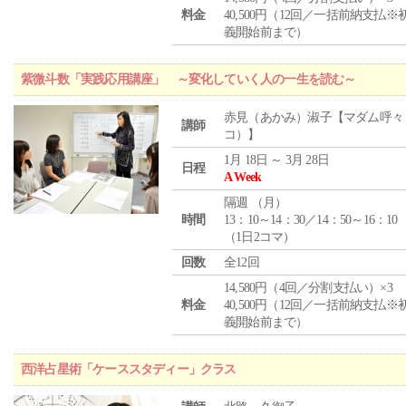
料金
40,500円（12回／一括前納支払※
義開始前まで）
紫微斗数「実践応用講座」 ～変化していく人の一生を読む～
赤見（あかみ）淑子【マダム呼々
講師
コ）】
1月 18日 ～ 3月 28日
日程
A Week
隔週 （
月
）
時間
13：10～14：30／14：50～16：10
（1日2コマ）
回数
全12回
14,580円（4回／分割支払い）×3
料金
40,500円（12回／一括前納支払※
義開始前まで）
西洋占星術「ケーススタディー」クラス