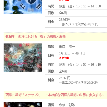
時間
隔週 （
金
） 13 ：10 ～ 14 ：30
回数
全6回
22,360円
料金
一般22,360円/入学者20,090円
数秘学―西洋における「数」の思想と象徴―
講師
田口 清一
1月 22日 ～ 4月 1日
日程
A Week
時間
隔週 （
金
） 14 ：50 ～ 16 ：10
回数
全6回
22,360円
料金
一般22,360円/入学者20,090円
西洋占星術「ステップ2」 ～本格的な西洋占星術の世界に参入する～
講師
森信 彰雄