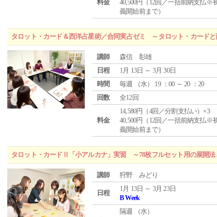
料金
40,500円（12回／一括前納支払※
義開始前まで）
タロット・カード＆西洋占星術／合同実占ゼミ ～タロット・カードと
講師
森信 彰雄
日程
1月 13日 ～ 3月 30日
時間
毎週 （
水
） 19 ：00 ～ 20 ：20
回数
全12回
14,580円（4回／分割支払い）×3
料金
40,500円（12回／一括前納支払※
義開始前まで）
タロット・カードⅡ「小アルカナ」実習 ～78枚フルセット用の展開
講師
狩野 みどり
1月 13日 ～ 3月 23日
日程
B Week
隔週 （
水
）