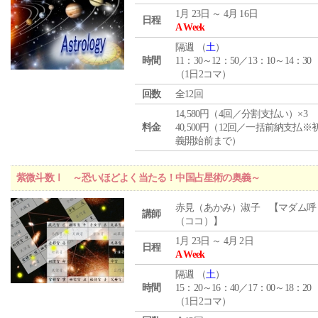
1月 23日 ～ 4月 16日
日程
A Week
隔週 （
土
）
時間
11：30～12：50／13：10～14：30
（1日2コマ）
回数
全12回
14,580円（4回／分割支払い）×3
料金
40,500円（12回／一括前納支払※
義開始前まで）
紫微斗数Ⅰ ～恐いほどよく当たる！中国占星術の奥義～
赤見（あかみ）淑子 【マダム呼
講師
（ココ）】
1月 23日 ～ 4月 2日
日程
A Week
隔週 （
土
）
時間
15：20～16：40／17：00～18：20
（1日2コマ）