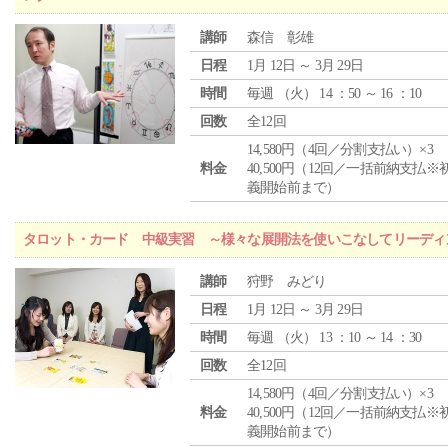
講師
森信 彰雄
日程
1月 12日 ～ 3月 29日
時間
毎週 （
火
） 14 ：50 ～ 16 ：10
回数
全12回
14,580円（4回／分割支払い）×3
料金
40,500円（12回／一括前納支払※
義開始前まで）
タロット・カード 中級実習 ～様々な展開法を使いこなしてリーディ
講師
狩野 みどり
日程
1月 12日 ～ 3月 29日
時間
毎週 （
火
） 13 ：10 ～ 14 ：30
回数
全12回
14,580円（4回／分割支払い）×3
料金
40,500円（12回／一括前納支払※
義開始前まで）