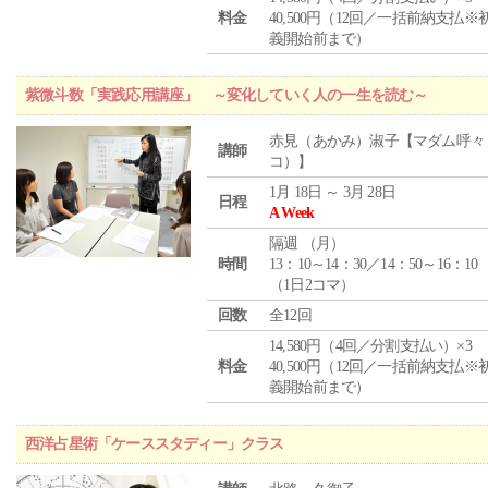
料金
40,500円（12回／一括前納支払※
義開始前まで）
紫微斗数「実践応用講座」 ～変化していく人の一生を読む～
赤見（あかみ）淑子【マダム呼々
講師
コ）】
1月 18日 ～ 3月 28日
日程
A Week
隔週 （
月
）
時間
13：10～14：30／14：50～16：10
（1日2コマ）
回数
全12回
14,580円（4回／分割支払い）×3
料金
40,500円（12回／一括前納支払※
義開始前まで）
西洋占星術「ケーススタディー」クラス