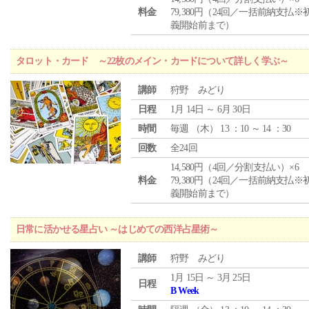
料金
79,380円（24回／一括前納支払※
義開始前まで）
タロット・カード ～22枚のメイン・カードについて詳しく学ぶ～
講師
狩野 みどり
日程
1月 14日 ～ 6月 30日
時間
毎週 （
木
） 13 ：10 ～ 14 ：30
回数
全24回
14,580円（4回／分割支払い）×6
料金
79,380円（24回／一括前納支払※
義開始前まで）
日常に活かせる星占い ～はじめての西洋占星術～
講師
狩野 みどり
1月 15日 ～ 3月 25日
日程
B Week