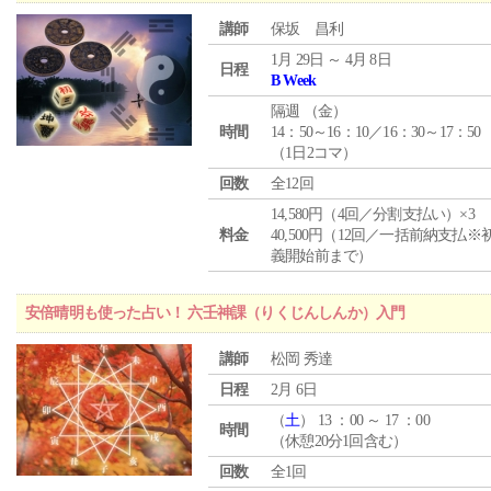
講師
保坂 昌利
1月 29日 ～ 4月 8日
日程
B Week
隔週 （
金
）
時間
14：50～16：10／16：30～17：50
（1日2コマ）
回数
全12回
14,580円（4回／分割支払い）×3
料金
40,500円（12回／一括前納支払※
義開始前まで）
安倍晴明も使った占い！ 六壬神課（りくじんしんか）入門
講師
松岡 秀達
日程
2月 6日
（
土
） 13 ：00 ～ 17 ：00
時間
（休憩20分1回含む）
回数
全1回