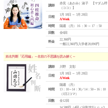
赤見（あかみ）淑子 【マダム呼
講師
（ココ）】
1月 18日 ～ 3月 28日
日程
A Week
時間
隔週 （
月
） 16 ：30 ～ 17 ：50
回数
全6回
22,360円
料金
一般22,360円/入学者20,090円
姓名判断「応用編」～名前の不思議を読み解く～
講師
川野 文彰
1月 18日 ～ 3月 28日
日程
A Week
隔週 （
月
）
時間
13：10～14：30／14：50～16：10
（1日2コマ）
回数
全12回
14,580円（4回／分割支払い）×3