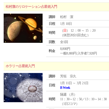
松村潔のリロケーション占星術入門
講師
松村 潔
日程
1月 10日
（
日
） 12 ：00 ～ 15 ：20
時間
（休憩20分1回含む）
回数
全1回
8,800円
料金
一般8,800円/入学者7,920円
ホラリー占星術入門
講師
芳垣 宗久
1月 11日 ～ 3月 21日
日程
B Week
隔週 （
月
）
時間
11：30～12：50／13：10～14：30
（1日2コマ）