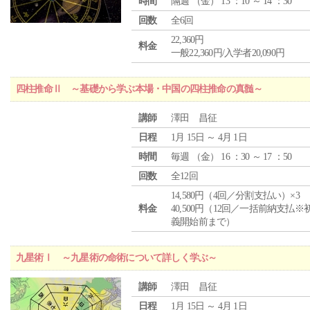
時間
隔週 （
金
） 13 ：10 ～ 14 ：30
回数
全6回
22,360円
料金
一般22,360円/入学者20,090円
四柱推命Ⅱ ～基礎から学ぶ本場・中国の四柱推命の真髄～
講師
澤田 昌征
日程
1月 15日 ～ 4月 1日
時間
毎週 （
金
） 16 ：30 ～ 17 ：50
回数
全12回
14,580円（4回／分割支払い）×3
料金
40,500円（12回／一括前納支払※
義開始前まで）
九星術Ⅰ ～九星術の命術について詳しく学ぶ～
講師
澤田 昌征
日程
1月 15日 ～ 4月 1日