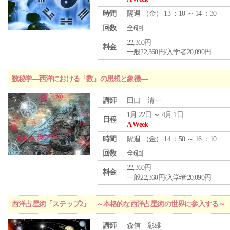
時間
隔週 （
金
） 13 ：10 ～ 14 ：30
回数
全6回
22,360円
料金
一般22,360円/入学者20,090円
数秘学―西洋における「数」の思想と象徴―
講師
田口 清一
1月 22日 ～ 4月 1日
日程
A Week
時間
隔週 （
金
） 14 ：50 ～ 16 ：10
回数
全6回
22,360円
料金
一般22,360円/入学者20,090円
西洋占星術「ステップ2」 ～本格的な西洋占星術の世界に参入する～
講師
森信 彰雄