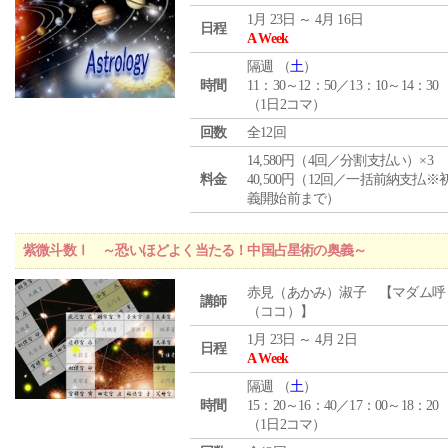
1月 23日 ～ 4月 16日
日程
A Week
隔週 （
土
）
時間
11：30～12：50／13：10～14：30
（1日2コマ）
回数
全12回
14,580円（4回／分割支払い）×3
料金
40,500円（12回／一括前納支払※
義開始前まで）
紫微斗数Ⅰ ～恐いほどよく当たる！中国占星術の奥義～
赤見（あかみ）淑子 【マダム呼
講師
（ココ）】
1月 23日 ～ 4月 2日
日程
A Week
隔週 （
土
）
時間
15：20～16：40／17：00～18：20
（1日2コマ）