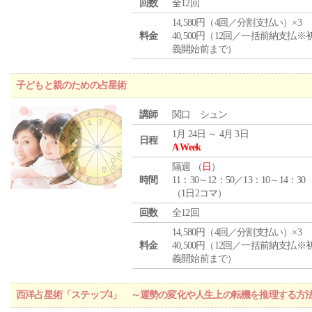
回数
全12回
14,580円（4回／分割支払い）×3
料金
40,500円（12回／一括前納支払※
義開始前まで）
子どもと親のための占星術
講師
関口 シュン
1月 24日 ～ 4月 3日
日程
A Week
隔週 （
日
）
時間
11：30～12：50／13：10～14：30
（1日2コマ）
回数
全12回
14,580円（4回／分割支払い）×3
料金
40,500円（12回／一括前納支払※
義開始前まで）
西洋占星術「ステップ4」 ～運勢の変化や人生上の転機を推理する方