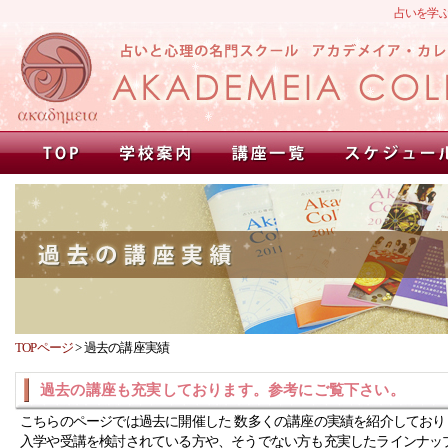
占いを学
TOPページ
>
過去の講座実績
過去の講座も充実しております。参考にご覧下さい。
こちらのページでは過去に開催した 数多くの講座の実績を紹介しており
入学や受講を検討されている方や、そうでない方も充実したラインナッ