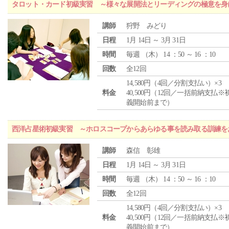
タロット・カード初級実習 ～様々な展開法とリーディングの極意を身
講師
狩野 みどり
日程
1月 14日 ～ 3月 31日
時間
毎週 （
木
） 14 ：50 ～ 16 ：10
回数
全12回
14,580円（4回／分割支払い）×3
料金
40,500円（12回／一括前納支払※
義開始前まで）
西洋占星術初級実習 ～ホロスコープからあらゆる事を読み取る訓練を
講師
森信 彰雄
日程
1月 14日 ～ 3月 31日
時間
毎週 （
木
） 14 ：50 ～ 16 ：10
回数
全12回
14,580円（4回／分割支払い）×3
料金
40,500円（12回／一括前納支払※
義開始前まで）