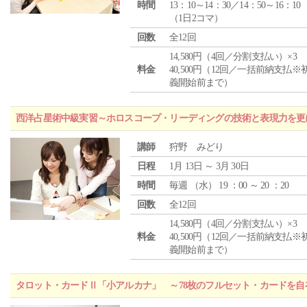
時間
13：10～14：30／14：50～16：10
（1日2コマ）
回数
全12回
14,580円（4回／分割支払い）×3
料金
40,500円（12回／一括前納支払※
義開始前まで）
西洋占星術中級実習～ホロスコープ・リーディングの技術と表現力を更
講師
狩野 みどり
日程
1月 13日 ～ 3月 30日
時間
毎週 （
水
） 19 ：00 ～ 20 ：20
回数
全12回
14,580円（4回／分割支払い）×3
料金
40,500円（12回／一括前納支払※
義開始前まで）
タロット・カードⅡ「小アルカナ」 ～78枚のフルセット・カードを自