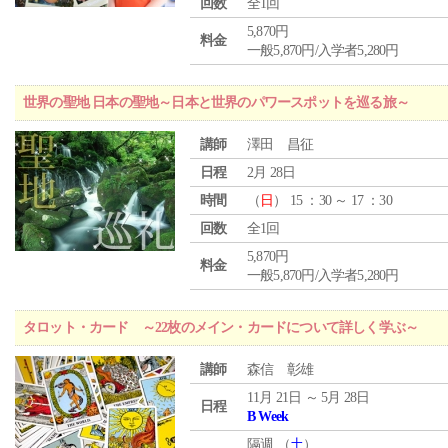
回数
全1回
5,870円
料金
一般5,870円/入学者5,280円
世界の聖地 日本の聖地～日本と世界のパワースポットを巡る旅～
講師
澤田 昌征
日程
2月 28日
時間
（
日
） 15 ：30 ～ 17 ：30
回数
全1回
5,870円
料金
一般5,870円/入学者5,280円
タロット・カード ～22枚のメイン・カードについて詳しく学ぶ～
講師
森信 彰雄
11月 21日 ～ 5月 28日
日程
B Week
隔週 （
土
）