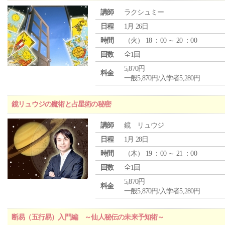
講師
ラクシュミー
日程
1月 26日
時間
（
火
） 18 ：00 ～ 20 ：00
回数
全1回
5,870円
料金
一般5,870円/入学者5,280円
鏡リュウジの魔術と占星術の秘密
講師
鏡 リュウジ
日程
1月 28日
時間
（
木
） 19 ：00 ～ 21 ：00
回数
全1回
5,870円
料金
一般5,870円/入学者5,280円
断易（五行易）入門編 ～仙人秘伝の未来予知術～