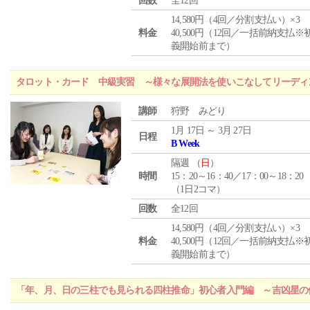
回数
全12回
14,580円（4回／分割支払い）×3
料金
40,500円（12回／一括前納支払※
義開始前まで）
タロット・カード 中級実習 ～様々な展開法を使いこなしてリーディ
講師
狩野 みどり
1月 17日 ～ 3月 27日
日程
B Week
隔週 （
日
）
時間
15：20～16：40／17：00～18：20
（1日2コマ）
回数
全12回
14,580円（4回／分割支払い）×3
料金
40,500円（12回／一括前納支払※
義開始前まで）
「年、月、日の三柱でも見られる四柱推命」初心者入門編 ～吉凶星の