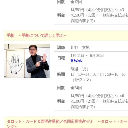
回数
全12回
14,580円（4回／分割支払い）×3
料金
40,500円（12回／一括前納支払※
義開始前まで）
手相 ～手相について詳しく学ぶ～
講師
川野 文彰
1月 11日 ～ 6月 20日
日程
B Week
隔週 （
月
）
時間
13：10～14：30／14：50～16：10
（1日2コマ）
回数
全24回
14,580円（4回／分割支払い）×6
料金
79,380円（24回／一括前納支払※
義開始前まで）
タロット・カード＆西洋占星術／合同応用実占ゼミ ～タロット・カー
ング～