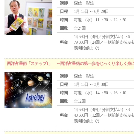
講師
森信 彰雄
日程
1月 13日 ～ 6月 29日
時間
毎週 （
水
） 11 ：30 ～ 12 ：50
回数
全24回
14,580円（4回／分割支払い）×6
料金
79,380円（24回／一括前納支払※
義開始前まで）
西洋占星術「ステップ1」 ～西洋占星術の第一歩をじっくり楽しく身
講師
森信 彰雄
日程
1月 13日 ～ 3月 30日
時間
毎週 （
水
） 14 ：50 ～ 16 ：10
回数
全12回
14,580円（4回／分割支払い）×3
料金
40,500円（12回／一括前納支払※
義開始前まで）