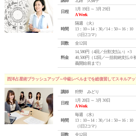
講師
北路 久御子
1月 19日 ～ 3月 29日
日程
A Week
隔週 （
火
）
時間
13：10～14：30／14：50～16：10
（1日2コマ）
回数
全12回
14,580円（4回／分割支払い）×3
料金
40,500円（12回／一括前納支払※
義開始前まで）
西洋占星術ブラッシュアップ～中級レベルまでを総復習してスキルアッ
講師
狩野 みどり
1月 20日 ～ 3月 30日
日程
A Week
毎週 （
水
）
時間
13：10～14：30／14：50～16：10
（1日2コマ）
回数
全12回