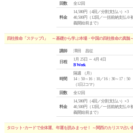
回数
全12回
14,580円（4回／分割支払い）×3
料金
40,500円（12回／一括前納支払※
義開始前まで）
四柱推命「ステップ1」 ～基礎から学ぶ本場・中国の四柱推命の真髄
講師
澤田 昌征
1月 25日 ～ 4月 4日
日程
B Week
隔週 （
月
）
時間
14：50～16：10／16：30～17：50
（1日2コマ）
回数
全12回
14,580円（4回／分割支払い）×3
料金
40,500円（12回／一括前納支払※
義開始前まで）
タロット･カードで全体運、年運を読みまっせ！ ～関西のカリスマ占い