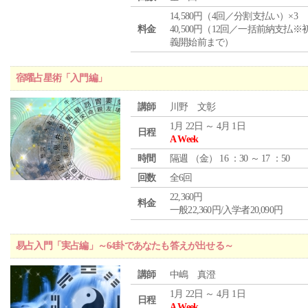
14,580円（4回／分割支払い）×3
料金
40,500円（12回／一括前納支払※
義開始前まで）
宿曜占星術「入門編」
講師
川野 文彰
1月 22日 ～ 4月 1日
日程
A Week
時間
隔週 （
金
） 16 ：30 ～ 17 ：50
回数
全6回
22,360円
料金
一般22,360円/入学者20,090円
易占入門「実占編」～64卦であなたも答えが出せる～
講師
中嶋 真澄
1月 22日 ～ 4月 1日
日程
A Week