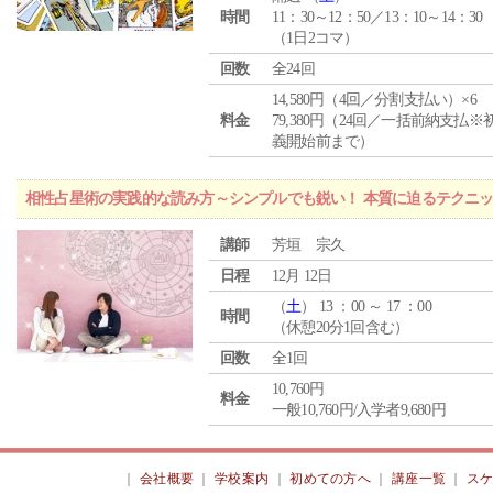
時間
11：30～12：50／13：10～14：30
（1日2コマ）
回数
全24回
14,580円（4回／分割支払い）×6
料金
79,380円（24回／一括前納支払※
義開始前まで）
相性占星術の実践的な読み方～シンプルでも鋭い！ 本質に迫るテクニ
講師
芳垣 宗久
日程
12月 12日
（
土
） 13 ：00 ～ 17 ：00
時間
（休憩20分1回含む）
回数
全1回
10,760円
料金
一般10,760円/入学者9,680円
｜
会社概要
｜
学校案内
｜
初めての方へ
｜
講座一覧
｜
ス