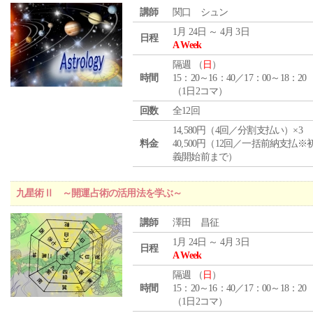
講師
関口 シュン
1月 24日 ～ 4月 3日
日程
A Week
隔週 （
日
）
時間
15：20～16：40／17：00～18：20
（1日2コマ）
回数
全12回
14,580円（4回／分割支払い）×3
料金
40,500円（12回／一括前納支払※
義開始前まで）
九星術Ⅱ ～開運占術の活用法を学ぶ～
講師
澤田 昌征
1月 24日 ～ 4月 3日
日程
A Week
隔週 （
日
）
時間
15：20～16：40／17：00～18：20
（1日2コマ）