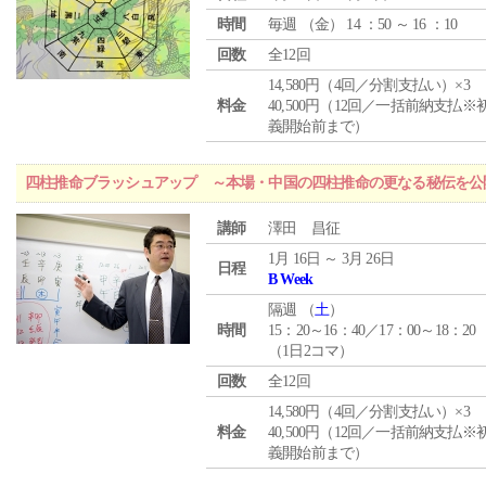
時間
毎週 （
金
） 14 ：50 ～ 16 ：10
回数
全12回
14,580円（4回／分割支払い）×3
料金
40,500円（12回／一括前納支払※
義開始前まで）
四柱推命ブラッシュアップ ～本場・中国の四柱推命の更なる秘伝を公
講師
澤田 昌征
1月 16日 ～ 3月 26日
日程
B Week
隔週 （
土
）
時間
15：20～16：40／17：00～18：20
（1日2コマ）
回数
全12回
14,580円（4回／分割支払い）×3
料金
40,500円（12回／一括前納支払※
義開始前まで）