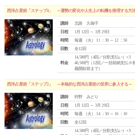
西洋占星術「ステップ4」 ～運勢の変化や人生上の転機を推理する方
講師
北路 久御子
日程
1月 12日 ～ 3月 29日
時間
毎週 （
火
） 11 ：30 ～ 12 ：50
回数
全12回
14,580円（4回／分割支払い）×3
料金
40,500円（12回／一括前納支払※
義開始前まで）
西洋占星術「ステップ2」 ～本格的な西洋占星術の世界に参入する～
講師
狩野 みどり
日程
1月 12日 ～ 3月 29日
時間
毎週 （
火
） 14 ：50 ～ 16 ：10
回数
全12回
14,580円（4回／分割支払い）×3