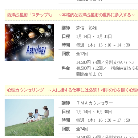
西洋占星術「ステップ3」 ～本格的な西洋占星術の世界に参入する～
講師
森信 彰雄
日程
1月 14日 ～ 3月 31日
時間
毎週 （
木
） 13 ：10 ～ 14 ：30
回数
全12回
14,580円（4回／分割支払い）×3
料金
40,500円（12回／一括前納支払※
義開始前まで）
心理カウンセリング ～人に接する仕事には必須！相手の心を開く心理
講師
ＴＭＡカウンセラー
日程
1月 14日 ～ 6月 30日
時間
毎週 （
木
） 16 ：30 ～ 17 ：50
回数
全24回
14,580円（4回／分割支払い）×6