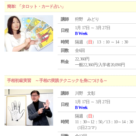
簡単! 「タロット・カード占い」
講師
狩野 みどり
1月 17日 ～ 3月 27日
日程
B Week
時間
隔週 （
日
） 13 ：10 ～ 14 ：30
回数
全6回
22,360円
料金
一般22,360円/入学者20,090円
手相初級実習 ～手相の実践テクニックを身につける～
講師
川野 文彰
1月 17日 ～ 3月 27日
日程
B Week
隔週 （
日
）
時間
11：30～12：50／13：10～14：30
（1日2コマ）