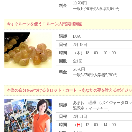
10,760円
料金
一般10,760円/入学者9,680円
今すぐルーンを使う！ ルーン入門実用講座
講師
LUA
日程
2月 18日
時間
（
木
） 18 ：00 ～ 20 ：00
回数
全1回
5,870円
料金
一般5,870円/入学者5,280円
本当の自分をみつけるタロット・カード ～あなたの夢を叶えるボイジ
あまね 理樺 （ボイジャータロ
講師
際認定ティーチャー）
日程
2月 21日
時間
（
日
） 12 ：00 ～ 14 ：00