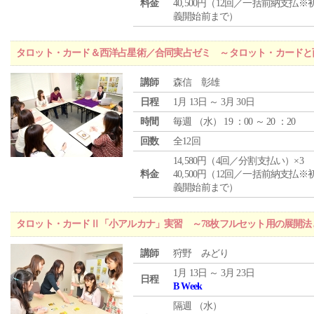
料金
40,500円（12回／一括前納支払※
義開始前まで）
タロット・カード＆西洋占星術／合同実占ゼミ ～タロット・カードと
講師
森信 彰雄
日程
1月 13日 ～ 3月 30日
時間
毎週 （
水
） 19 ：00 ～ 20 ：20
回数
全12回
14,580円（4回／分割支払い）×3
料金
40,500円（12回／一括前納支払※
義開始前まで）
タロット・カードⅡ「小アルカナ」実習 ～78枚フルセット用の展開
講師
狩野 みどり
1月 13日 ～ 3月 23日
日程
B Week
隔週 （
水
）