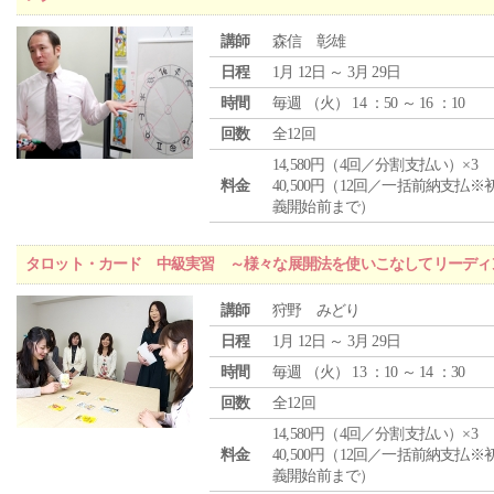
講師
森信 彰雄
日程
1月 12日 ～ 3月 29日
時間
毎週 （
火
） 14 ：50 ～ 16 ：10
回数
全12回
14,580円（4回／分割支払い）×3
料金
40,500円（12回／一括前納支払※
義開始前まで）
タロット・カード 中級実習 ～様々な展開法を使いこなしてリーディ
講師
狩野 みどり
日程
1月 12日 ～ 3月 29日
時間
毎週 （
火
） 13 ：10 ～ 14 ：30
回数
全12回
14,580円（4回／分割支払い）×3
料金
40,500円（12回／一括前納支払※
義開始前まで）