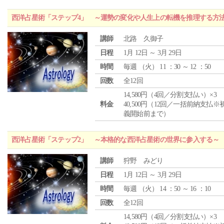
西洋占星術「ステップ4」 ～運勢の変化や人生上の転機を推理する方
講師
北路 久御子
日程
1月 12日 ～ 3月 29日
時間
毎週 （
火
） 11 ：30 ～ 12 ：50
回数
全12回
14,580円（4回／分割支払い）×3
料金
40,500円（12回／一括前納支払※
義開始前まで）
西洋占星術「ステップ2」 ～本格的な西洋占星術の世界に参入する～
講師
狩野 みどり
日程
1月 12日 ～ 3月 29日
時間
毎週 （
火
） 14 ：50 ～ 16 ：10
回数
全12回
14,580円（4回／分割支払い）×3