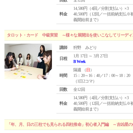
回数
全12回
14,580円（4回／分割支払い）×3
料金
40,500円（12回／一括前納支払※
義開始前まで）
タロット・カード 中級実習 ～様々な展開法を使いこなしてリーディ
講師
狩野 みどり
1月 17日 ～ 3月 27日
日程
B Week
隔週 （
日
）
時間
15：20～16：40／17：00～18：20
（1日2コマ）
回数
全12回
14,580円（4回／分割支払い）×3
料金
40,500円（12回／一括前納支払※
義開始前まで）
「年、月、日の三柱でも見られる四柱推命」初心者入門編 ～吉凶星の