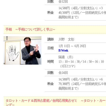
回数
全12回
14,580円（4回／分割支払い）×3
料金
40,500円（12回／一括前納支払※
義開始前まで）
手相 ～手相について詳しく学ぶ～
講師
川野 文彰
1月 11日 ～ 6月 20日
日程
B Week
隔週 （
月
）
時間
13：10～14：30／14：50～16：10
（1日2コマ）
回数
全24回
14,580円（4回／分割支払い）×6
料金
79,380円（24回／一括前納支払※
義開始前まで）
タロット・カード＆西洋占星術／合同応用実占ゼミ ～タロット・カー
ング～