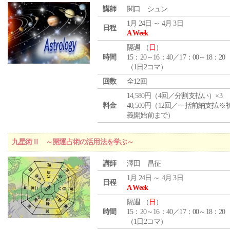
講師
関口 シュン
1月 24日 ～ 4月 3日
日程
A Week
隔週 （
日
）
時間
15：20～16：40／17：00～18：20
（1日2コマ）
回数
全12回
14,580円（4回／分割支払い）×3
料金
40,500円（12回／一括前納支払※
義開始前まで）
九星術Ⅱ ～開運占術の活用法を学ぶ～
講師
澤田 昌征
1月 24日 ～ 4月 3日
日程
A Week
隔週 （
日
）
時間
15：20～16：40／17：00～18：20
（1日2コマ）