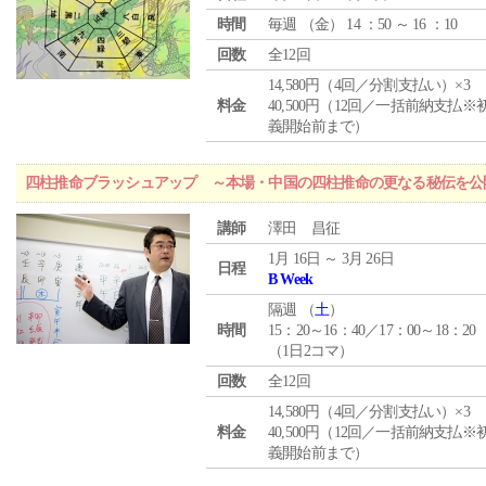
時間
毎週 （
金
） 14 ：50 ～ 16 ：10
回数
全12回
14,580円（4回／分割支払い）×3
料金
40,500円（12回／一括前納支払※
義開始前まで）
四柱推命ブラッシュアップ ～本場・中国の四柱推命の更なる秘伝を公
講師
澤田 昌征
1月 16日 ～ 3月 26日
日程
B Week
隔週 （
土
）
時間
15：20～16：40／17：00～18：20
（1日2コマ）
回数
全12回
14,580円（4回／分割支払い）×3
料金
40,500円（12回／一括前納支払※
義開始前まで）