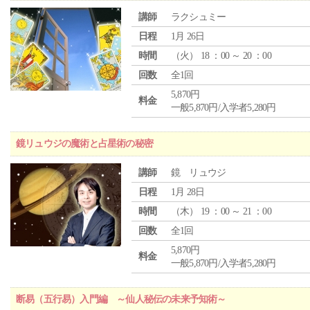
講師
ラクシュミー
日程
1月 26日
時間
（
火
） 18 ：00 ～ 20 ：00
回数
全1回
5,870円
料金
一般5,870円/入学者5,280円
鏡リュウジの魔術と占星術の秘密
講師
鏡 リュウジ
日程
1月 28日
時間
（
木
） 19 ：00 ～ 21 ：00
回数
全1回
5,870円
料金
一般5,870円/入学者5,280円
断易（五行易）入門編 ～仙人秘伝の未来予知術～