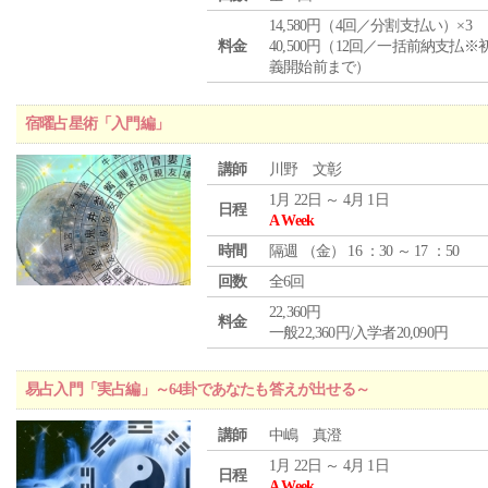
14,580円（4回／分割支払い）×3
料金
40,500円（12回／一括前納支払※
義開始前まで）
宿曜占星術「入門編」
講師
川野 文彰
1月 22日 ～ 4月 1日
日程
A Week
時間
隔週 （
金
） 16 ：30 ～ 17 ：50
回数
全6回
22,360円
料金
一般22,360円/入学者20,090円
易占入門「実占編」～64卦であなたも答えが出せる～
講師
中嶋 真澄
1月 22日 ～ 4月 1日
日程
A Week