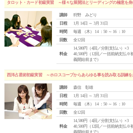
タロット・カード初級実習 ～様々な展開法とリーディングの極意を身
講師
狩野 みどり
日程
1月 14日 ～ 3月 31日
時間
毎週 （
木
） 14 ：50 ～ 16 ：10
回数
全12回
14,580円（4回／分割支払い）×3
料金
40,500円（12回／一括前納支払※
義開始前まで）
西洋占星術初級実習 ～ホロスコープからあらゆる事を読み取る訓練を
講師
森信 彰雄
日程
1月 14日 ～ 3月 31日
時間
毎週 （
木
） 14 ：50 ～ 16 ：10
回数
全12回
14,580円（4回／分割支払い）×3
料金
40,500円（12回／一括前納支払※
義開始前まで）