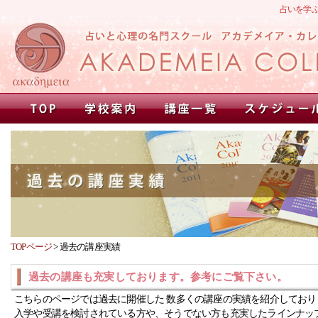
占いを学
TOPページ
>
過去の講座実績
過去の講座も充実しております。参考にご覧下さい。
こちらのページでは過去に開催した 数多くの講座の実績を紹介しており
入学や受講を検討されている方や、そうでない方も充実したラインナッ