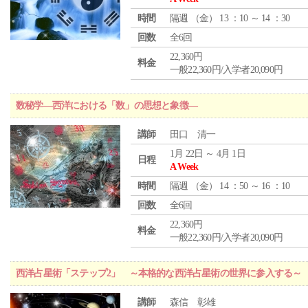
時間
隔週 （
金
） 13 ：10 ～ 14 ：30
回数
全6回
22,360円
料金
一般22,360円/入学者20,090円
数秘学―西洋における「数」の思想と象徴―
講師
田口 清一
1月 22日 ～ 4月 1日
日程
A Week
時間
隔週 （
金
） 14 ：50 ～ 16 ：10
回数
全6回
22,360円
料金
一般22,360円/入学者20,090円
西洋占星術「ステップ2」 ～本格的な西洋占星術の世界に参入する～
講師
森信 彰雄