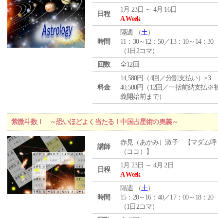
1月 23日 ～ 4月 16日
日程
A Week
隔週 （
土
）
時間
11：30～12：50／13：10～14：30
（1日2コマ）
回数
全12回
14,580円（4回／分割支払い）×3
料金
40,500円（12回／一括前納支払※
義開始前まで）
紫微斗数Ⅰ ～恐いほどよく当たる！中国占星術の奥義～
赤見（あかみ）淑子 【マダム呼
講師
（ココ）】
1月 23日 ～ 4月 2日
日程
A Week
隔週 （
土
）
時間
15：20～16：40／17：00～18：20
（1日2コマ）