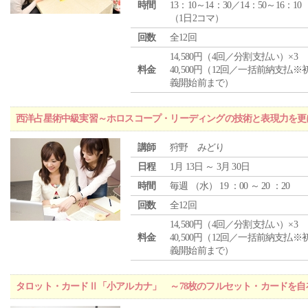
時間
13：10～14：30／14：50～16：10
（1日2コマ）
回数
全12回
14,580円（4回／分割支払い）×3
料金
40,500円（12回／一括前納支払※
義開始前まで）
西洋占星術中級実習～ホロスコープ・リーディングの技術と表現力を更
講師
狩野 みどり
日程
1月 13日 ～ 3月 30日
時間
毎週 （
水
） 19 ：00 ～ 20 ：20
回数
全12回
14,580円（4回／分割支払い）×3
料金
40,500円（12回／一括前納支払※
義開始前まで）
タロット・カードⅡ「小アルカナ」 ～78枚のフルセット・カードを自