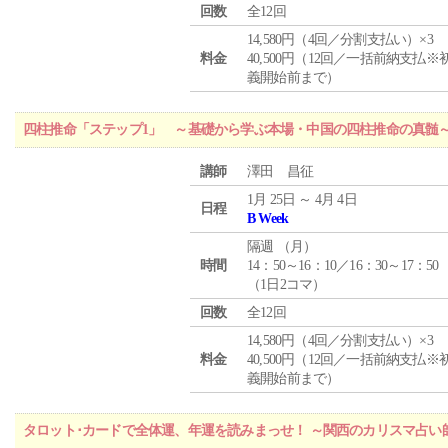
回数
全12回
14,580円（4回／分割支払い）×3
料金
40,500円（12回／一括前納支払※
義開始前まで）
四柱推命「ステップ1」 ～基礎から学ぶ本場・中国の四柱推命の真髄
講師
澤田 昌征
1月 25日 ～ 4月 4日
日程
B Week
隔週 （
月
）
時間
14：50～16：10／16：30～17：50
（1日2コマ）
回数
全12回
14,580円（4回／分割支払い）×3
料金
40,500円（12回／一括前納支払※
義開始前まで）
タロット･カードで全体運、年運を読みまっせ！ ～関西のカリスマ占い