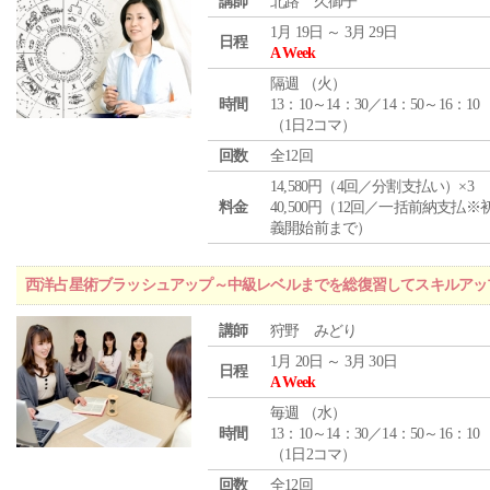
講師
北路 久御子
1月 19日 ～ 3月 29日
日程
A Week
隔週 （
火
）
時間
13：10～14：30／14：50～16：10
（1日2コマ）
回数
全12回
14,580円（4回／分割支払い）×3
料金
40,500円（12回／一括前納支払※
義開始前まで）
西洋占星術ブラッシュアップ～中級レベルまでを総復習してスキルアッ
講師
狩野 みどり
1月 20日 ～ 3月 30日
日程
A Week
毎週 （
水
）
時間
13：10～14：30／14：50～16：10
（1日2コマ）
回数
全12回