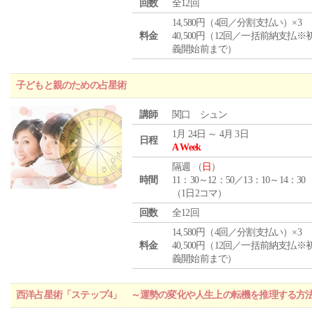
回数
全12回
14,580円（4回／分割支払い）×3
料金
40,500円（12回／一括前納支払※
義開始前まで）
子どもと親のための占星術
講師
関口 シュン
1月 24日 ～ 4月 3日
日程
A Week
隔週 （
日
）
時間
11：30～12：50／13：10～14：30
（1日2コマ）
回数
全12回
14,580円（4回／分割支払い）×3
料金
40,500円（12回／一括前納支払※
義開始前まで）
西洋占星術「ステップ4」 ～運勢の変化や人生上の転機を推理する方