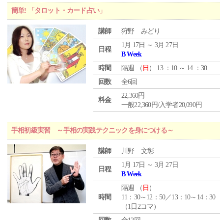
簡単! 「タロット・カード占い」
講師
狩野 みどり
1月 17日 ～ 3月 27日
日程
B Week
時間
隔週 （
日
） 13 ：10 ～ 14 ：30
回数
全6回
22,360円
料金
一般22,360円/入学者20,090円
手相初級実習 ～手相の実践テクニックを身につける～
講師
川野 文彰
1月 17日 ～ 3月 27日
日程
B Week
隔週 （
日
）
時間
11：30～12：50／13：10～14：30
（1日2コマ）