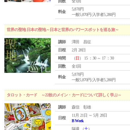
回数
全1回
5,870円
料金
一般5,870円/入学者5,280円
世界の聖地 日本の聖地～日本と世界のパワースポットを巡る旅～
講師
澤田 昌征
日程
2月 28日
時間
（
日
） 15 ：30 ～ 17 ：30
回数
全1回
5,870円
料金
一般5,870円/入学者5,280円
タロット・カード ～22枚のメイン・カードについて詳しく学ぶ～
講師
森信 彰雄
11月 21日 ～ 5月 28日
日程
B Week
隔週 （
土
）