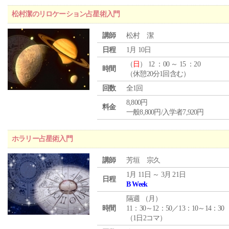
松村潔のリロケーション占星術入門
講師
松村 潔
日程
1月 10日
（
日
） 12 ：00 ～ 15 ：20
時間
（休憩20分1回含む）
回数
全1回
8,800円
料金
一般8,800円/入学者7,920円
ホラリー占星術入門
講師
芳垣 宗久
1月 11日 ～ 3月 21日
日程
B Week
隔週 （
月
）
時間
11：30～12：50／13：10～14：30
（1日2コマ）