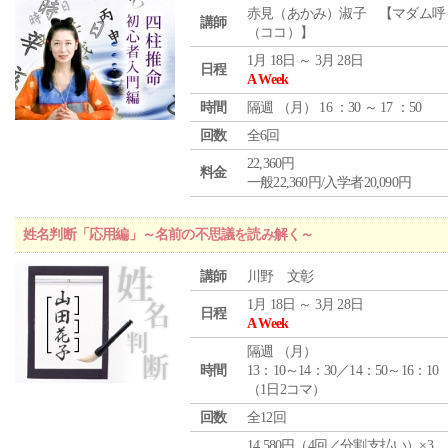
赤見（あかみ）淑子 【マダム呼
講師
（ココ）】
1月 18日 ～ 3月 28日
日程
A Week
時間
隔週 （
月
） 16 ：30 ～ 17 ：50
回数
全6回
22,360円
料金
一般22,360円/入学者20,090円
姓名判断「応用編」～名前の不思議を読み解く～
講師
川野 文彰
1月 18日 ～ 3月 28日
日程
A Week
隔週 （
月
）
時間
13：10～14：30／14：50～16：10
（1日2コマ）
回数
全12回
14,580円（4回／分割支払い）×3