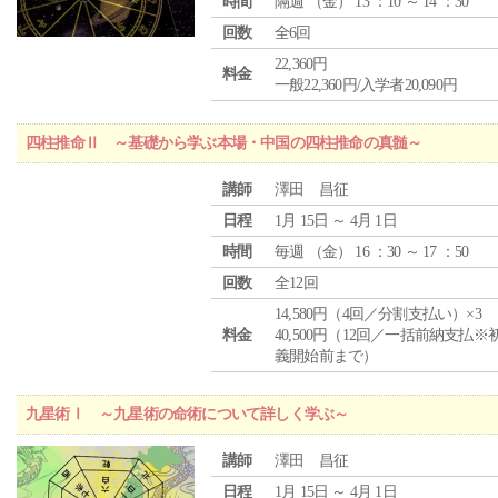
時間
隔週 （
金
） 13 ：10 ～ 14 ：30
回数
全6回
22,360円
料金
一般22,360円/入学者20,090円
四柱推命Ⅱ ～基礎から学ぶ本場・中国の四柱推命の真髄～
講師
澤田 昌征
日程
1月 15日 ～ 4月 1日
時間
毎週 （
金
） 16 ：30 ～ 17 ：50
回数
全12回
14,580円（4回／分割支払い）×3
料金
40,500円（12回／一括前納支払※
義開始前まで）
九星術Ⅰ ～九星術の命術について詳しく学ぶ～
講師
澤田 昌征
日程
1月 15日 ～ 4月 1日