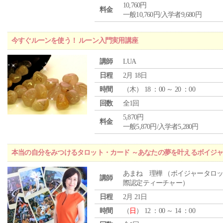
10,760円
料金
一般10,760円/入学者9,680円
今すぐルーンを使う！ ルーン入門実用講座
講師
LUA
日程
2月 18日
時間
（
木
） 18 ：00 ～ 20 ：00
回数
全1回
5,870円
料金
一般5,870円/入学者5,280円
本当の自分をみつけるタロット・カード ～あなたの夢を叶えるボイジ
あまね 理樺 （ボイジャータロ
講師
際認定ティーチャー）
日程
2月 21日
時間
（
日
） 12 ：00 ～ 14 ：00