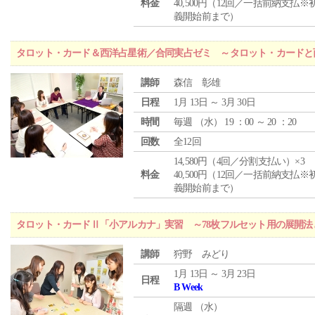
料金
40,500円（12回／一括前納支払※
義開始前まで）
タロット・カード＆西洋占星術／合同実占ゼミ ～タロット・カードと
講師
森信 彰雄
日程
1月 13日 ～ 3月 30日
時間
毎週 （
水
） 19 ：00 ～ 20 ：20
回数
全12回
14,580円（4回／分割支払い）×3
料金
40,500円（12回／一括前納支払※
義開始前まで）
タロット・カードⅡ「小アルカナ」実習 ～78枚フルセット用の展開
講師
狩野 みどり
1月 13日 ～ 3月 23日
日程
B Week
隔週 （
水
）