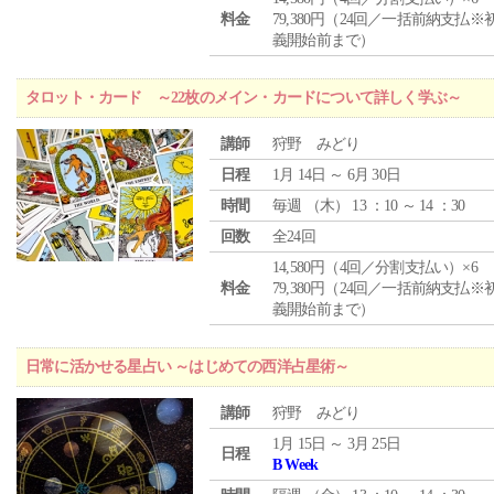
料金
79,380円（24回／一括前納支払※
義開始前まで）
タロット・カード ～22枚のメイン・カードについて詳しく学ぶ～
講師
狩野 みどり
日程
1月 14日 ～ 6月 30日
時間
毎週 （
木
） 13 ：10 ～ 14 ：30
回数
全24回
14,580円（4回／分割支払い）×6
料金
79,380円（24回／一括前納支払※
義開始前まで）
日常に活かせる星占い ～はじめての西洋占星術～
講師
狩野 みどり
1月 15日 ～ 3月 25日
日程
B Week