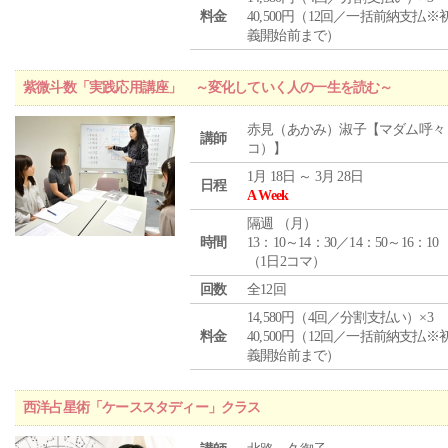
料金
40,500円（12回／一括前納支払※
義開始前まで）
紫微斗数「実践応用講座」 ～変化していく人の一生を読む～
赤見（あかみ）淑子【マダム呼々
講師
コ）】
1月 18日 ～ 3月 28日
日程
A Week
隔週 （
月
）
時間
13：10～14：30／14：50～16：10
（1日2コマ）
回数
全12回
14,580円（4回／分割支払い）×3
料金
40,500円（12回／一括前納支払※
義開始前まで）
西洋占星術「ケーススタディー」クラス