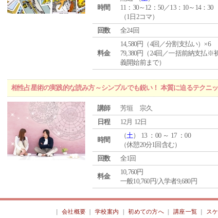
時間
11：30～12：50／13：10～14：30
（1日2コマ）
回数
全24回
14,580円（4回／分割支払い）×6
料金
79,380円（24回／一括前納支払※
義開始前まで）
相性占星術の実践的な読み方～シンプルでも鋭い！ 本質に迫るテクニ
講師
芳垣 宗久
日程
12月 12日
（
土
） 13 ：00 ～ 17 ：00
時間
（休憩20分1回含む）
回数
全1回
10,760円
料金
一般10,760円/入学者9,680円
｜
会社概要
｜
学校案内
｜
初めての方へ
｜
講座一覧
｜
ス