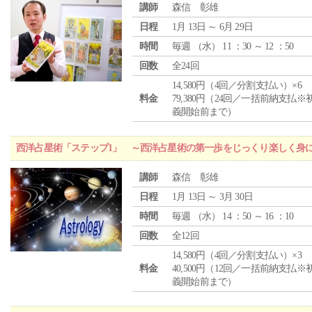
講師
森信 彰雄
日程
1月 13日 ～ 6月 29日
時間
毎週 （
水
） 11 ：30 ～ 12 ：50
回数
全24回
14,580円（4回／分割支払い）×6
料金
79,380円（24回／一括前納支払※
義開始前まで）
西洋占星術「ステップ1」 ～西洋占星術の第一歩をじっくり楽しく身
講師
森信 彰雄
日程
1月 13日 ～ 3月 30日
時間
毎週 （
水
） 14 ：50 ～ 16 ：10
回数
全12回
14,580円（4回／分割支払い）×3
料金
40,500円（12回／一括前納支払※
義開始前まで）