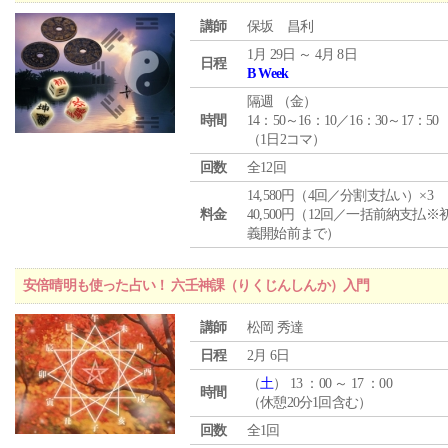
講師
保坂 昌利
1月 29日 ～ 4月 8日
日程
B Week
隔週 （
金
）
時間
14：50～16：10／16：30～17：50
（1日2コマ）
回数
全12回
14,580円（4回／分割支払い）×3
料金
40,500円（12回／一括前納支払※
義開始前まで）
安倍晴明も使った占い！ 六壬神課（りくじんしんか）入門
講師
松岡 秀達
日程
2月 6日
（
土
） 13 ：00 ～ 17 ：00
時間
（休憩20分1回含む）
回数
全1回