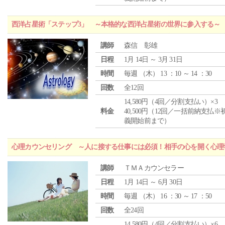
西洋占星術「ステップ3」 ～本格的な西洋占星術の世界に参入する～
講師
森信 彰雄
日程
1月 14日 ～ 3月 31日
時間
毎週 （
木
） 13 ：10 ～ 14 ：30
回数
全12回
14,580円（4回／分割支払い）×3
料金
40,500円（12回／一括前納支払※
義開始前まで）
心理カウンセリング ～人に接する仕事には必須！相手の心を開く心理
講師
ＴＭＡカウンセラー
日程
1月 14日 ～ 6月 30日
時間
毎週 （
木
） 16 ：30 ～ 17 ：50
回数
全24回
14,580円（4回／分割支払い）×6