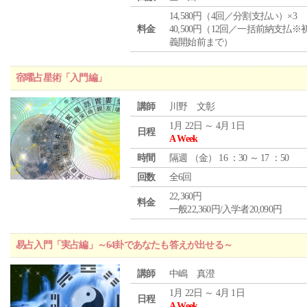
14,580円（4回／分割支払い）×3
料金
40,500円（12回／一括前納支払※
義開始前まで）
宿曜占星術「入門編」
講師
川野 文彰
1月 22日 ～ 4月 1日
日程
A Week
時間
隔週 （
金
） 16 ：30 ～ 17 ：50
回数
全6回
22,360円
料金
一般22,360円/入学者20,090円
易占入門「実占編」～64卦であなたも答えが出せる～
講師
中嶋 真澄
1月 22日 ～ 4月 1日
日程
A Week