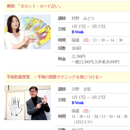
簡単! 「タロット・カード占い」
講師
狩野 みどり
1月 17日 ～ 3月 27日
日程
B Week
時間
隔週 （
日
） 13 ：10 ～ 14 ：30
回数
全6回
22,360円
料金
一般22,360円/入学者20,090円
手相初級実習 ～手相の実践テクニックを身につける～
講師
川野 文彰
1月 17日 ～ 3月 27日
日程
B Week
隔週 （
日
）
時間
11：30～12：50／13：10～14：30
（1日2コマ）