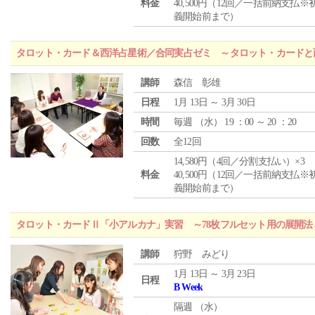
料金
40,500円（12回／一括前納支払※
義開始前まで）
タロット・カード＆西洋占星術／合同実占ゼミ ～タロット・カードと
講師
森信 彰雄
日程
1月 13日 ～ 3月 30日
時間
毎週 （
水
） 19 ：00 ～ 20 ：20
回数
全12回
14,580円（4回／分割支払い）×3
料金
40,500円（12回／一括前納支払※
義開始前まで）
タロット・カードⅡ「小アルカナ」実習 ～78枚フルセット用の展開
講師
狩野 みどり
1月 13日 ～ 3月 23日
日程
B Week
隔週 （
水
）