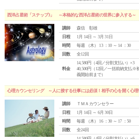
西洋占星術「ステップ3」 ～本格的な西洋占星術の世界に参入する～
講師
森信 彰雄
日程
1月 14日 ～ 3月 31日
時間
毎週 （
木
） 13 ：10 ～ 14 ：30
回数
全12回
14,580円（4回／分割支払い）×3
料金
40,500円（12回／一括前納支払※
義開始前まで）
心理カウンセリング ～人に接する仕事には必須！相手の心を開く心理
講師
ＴＭＡカウンセラー
日程
1月 14日 ～ 6月 30日
時間
毎週 （
木
） 16 ：30 ～ 17 ：50
回数
全24回
14,580円（4回／分割支払い）×6