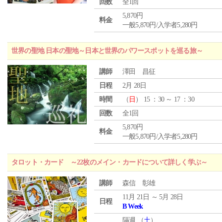
回数
全1回
5,870円
料金
一般5,870円/入学者5,280円
世界の聖地 日本の聖地～日本と世界のパワースポットを巡る旅～
講師
澤田 昌征
日程
2月 28日
時間
（
日
） 15 ：30 ～ 17 ：30
回数
全1回
5,870円
料金
一般5,870円/入学者5,280円
タロット・カード ～22枚のメイン・カードについて詳しく学ぶ～
講師
森信 彰雄
11月 21日 ～ 5月 28日
日程
B Week
隔週 （
土
）