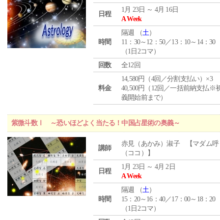
1月 23日 ～ 4月 16日
日程
A Week
隔週 （
土
）
時間
11：30～12：50／13：10～14：30
（1日2コマ）
回数
全12回
14,580円（4回／分割支払い）×3
料金
40,500円（12回／一括前納支払※
義開始前まで）
紫微斗数Ⅰ ～恐いほどよく当たる！中国占星術の奥義～
赤見（あかみ）淑子 【マダム呼
講師
（ココ）】
1月 23日 ～ 4月 2日
日程
A Week
隔週 （
土
）
時間
15：20～16：40／17：00～18：20
（1日2コマ）