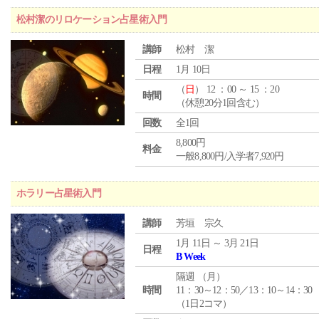
松村潔のリロケーション占星術入門
講師
松村 潔
日程
1月 10日
（
日
） 12 ：00 ～ 15 ：20
時間
（休憩20分1回含む）
回数
全1回
8,800円
料金
一般8,800円/入学者7,920円
ホラリー占星術入門
講師
芳垣 宗久
1月 11日 ～ 3月 21日
日程
B Week
隔週 （
月
）
時間
11：30～12：50／13：10～14：30
（1日2コマ）