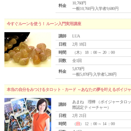
10,760円
料金
一般10,760円/入学者9,680円
今すぐルーンを使う！ ルーン入門実用講座
講師
LUA
日程
2月 18日
時間
（
木
） 18 ：00 ～ 20 ：00
回数
全1回
5,870円
料金
一般5,870円/入学者5,280円
本当の自分をみつけるタロット・カード ～あなたの夢を叶えるボイジ
あまね 理樺 （ボイジャータロ
講師
際認定ティーチャー）
日程
2月 21日
時間
（
日
） 12 ：00 ～ 14 ：00