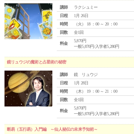
講師
ラクシュミー
日程
1月 26日
時間
（
火
） 18 ：00 ～ 20 ：00
回数
全1回
5,870円
料金
一般5,870円/入学者5,280円
鏡リュウジの魔術と占星術の秘密
講師
鏡 リュウジ
日程
1月 28日
時間
（
木
） 19 ：00 ～ 21 ：00
回数
全1回
5,870円
料金
一般5,870円/入学者5,280円
断易（五行易）入門編 ～仙人秘伝の未来予知術～