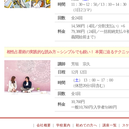
時間
11：30～12：50／13：10～14：30
（1日2コマ）
回数
全24回
14,580円（4回／分割支払い）×6
料金
79,380円（24回／一括前納支払※
義開始前まで）
相性占星術の実践的な読み方～シンプルでも鋭い！ 本質に迫るテクニ
講師
芳垣 宗久
日程
12月 12日
（
土
） 13 ：00 ～ 17 ：00
時間
（休憩20分1回含む）
回数
全1回
10,760円
料金
一般10,760円/入学者9,680円
｜
会社概要
｜
学校案内
｜
初めての方へ
｜
講座一覧
｜
ス