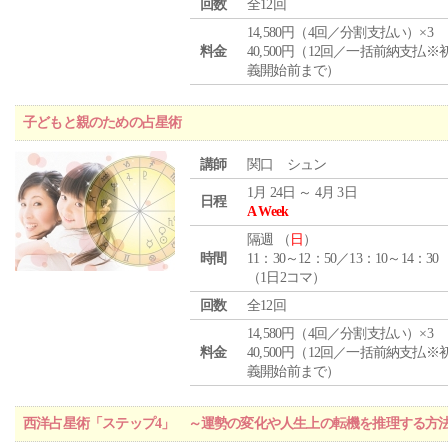
回数
全12回
14,580円（4回／分割支払い）×3
料金
40,500円（12回／一括前納支払※
義開始前まで）
子どもと親のための占星術
講師
関口 シュン
1月 24日 ～ 4月 3日
日程
A Week
隔週 （
日
）
時間
11：30～12：50／13：10～14：30
（1日2コマ）
回数
全12回
14,580円（4回／分割支払い）×3
料金
40,500円（12回／一括前納支払※
義開始前まで）
西洋占星術「ステップ4」 ～運勢の変化や人生上の転機を推理する方