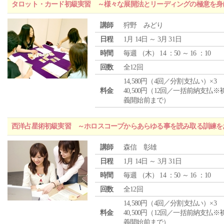
タロット・カード初級実習 ～様々な展開法とリーディングの極意を身
講師
狩野 みどり
日程
1月 14日 ～ 3月 31日
時間
毎週 （
木
） 14 ：50 ～ 16 ：10
回数
全12回
14,580円（4回／分割支払い）×3
料金
40,500円（12回／一括前納支払※
義開始前まで）
西洋占星術初級実習 ～ホロスコープからあらゆる事を読み取る訓練を
講師
森信 彰雄
日程
1月 14日 ～ 3月 31日
時間
毎週 （
木
） 14 ：50 ～ 16 ：10
回数
全12回
14,580円（4回／分割支払い）×3
料金
40,500円（12回／一括前納支払※
義開始前まで）