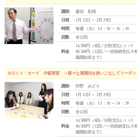
講師
森信 彰雄
日程
1月 12日 ～ 3月 29日
時間
毎週 （
火
） 14 ：50 ～ 16 ：10
回数
全12回
14,580円（4回／分割支払い）×3
料金
40,500円（12回／一括前納支払※
義開始前まで）
タロット・カード 中級実習 ～様々な展開法を使いこなしてリーディ
講師
狩野 みどり
日程
1月 12日 ～ 3月 29日
時間
毎週 （
火
） 13 ：10 ～ 14 ：30
回数
全12回
14,580円（4回／分割支払い）×3
料金
40,500円（12回／一括前納支払※
義開始前まで）