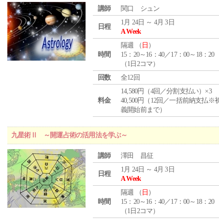
講師
関口 シュン
1月 24日 ～ 4月 3日
日程
A Week
隔週 （
日
）
時間
15：20～16：40／17：00～18：20
（1日2コマ）
回数
全12回
14,580円（4回／分割支払い）×3
料金
40,500円（12回／一括前納支払※
義開始前まで）
九星術Ⅱ ～開運占術の活用法を学ぶ～
講師
澤田 昌征
1月 24日 ～ 4月 3日
日程
A Week
隔週 （
日
）
時間
15：20～16：40／17：00～18：20
（1日2コマ）