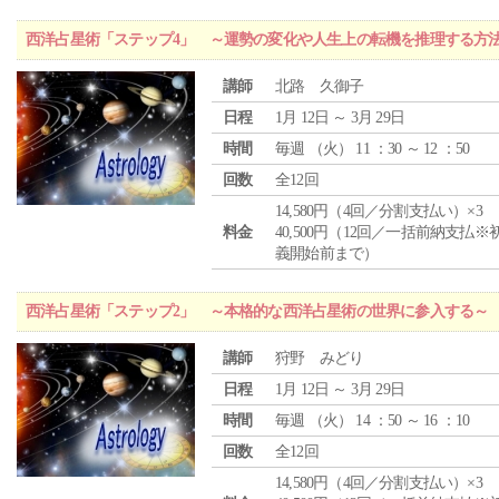
西洋占星術「ステップ4」 ～運勢の変化や人生上の転機を推理する方
講師
北路 久御子
日程
1月 12日 ～ 3月 29日
時間
毎週 （
火
） 11 ：30 ～ 12 ：50
回数
全12回
14,580円（4回／分割支払い）×3
料金
40,500円（12回／一括前納支払※
義開始前まで）
西洋占星術「ステップ2」 ～本格的な西洋占星術の世界に参入する～
講師
狩野 みどり
日程
1月 12日 ～ 3月 29日
時間
毎週 （
火
） 14 ：50 ～ 16 ：10
回数
全12回
14,580円（4回／分割支払い）×3