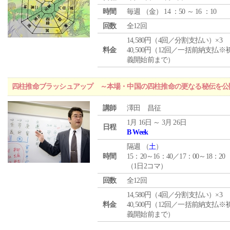
時間
毎週 （
金
） 14 ：50 ～ 16 ：10
回数
全12回
14,580円（4回／分割支払い）×3
料金
40,500円（12回／一括前納支払※
義開始前まで）
四柱推命ブラッシュアップ ～本場・中国の四柱推命の更なる秘伝を公
講師
澤田 昌征
1月 16日 ～ 3月 26日
日程
B Week
隔週 （
土
）
時間
15：20～16：40／17：00～18：20
（1日2コマ）
回数
全12回
14,580円（4回／分割支払い）×3
料金
40,500円（12回／一括前納支払※
義開始前まで）