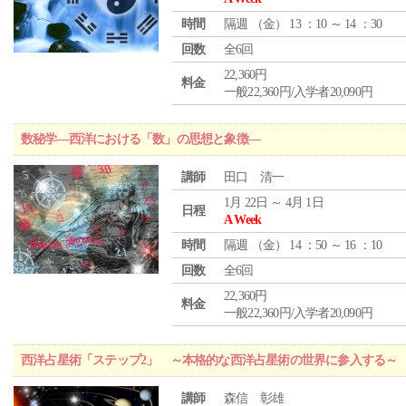
時間
隔週 （
金
） 13 ：10 ～ 14 ：30
回数
全6回
22,360円
料金
一般22,360円/入学者20,090円
数秘学―西洋における「数」の思想と象徴―
講師
田口 清一
1月 22日 ～ 4月 1日
日程
A Week
時間
隔週 （
金
） 14 ：50 ～ 16 ：10
回数
全6回
22,360円
料金
一般22,360円/入学者20,090円
西洋占星術「ステップ2」 ～本格的な西洋占星術の世界に参入する～
講師
森信 彰雄