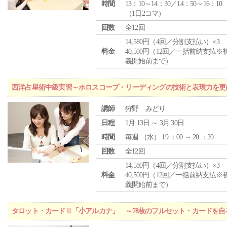
時間
13：10～14：30／14：50～16：10
（1日2コマ）
回数
全12回
14,580円（4回／分割支払い）×3
料金
40,500円（12回／一括前納支払※
義開始前まで）
西洋占星術中級実習～ホロスコープ・リーディングの技術と表現力を更
講師
狩野 みどり
日程
1月 13日 ～ 3月 30日
時間
毎週 （
水
） 19 ：00 ～ 20 ：20
回数
全12回
14,580円（4回／分割支払い）×3
料金
40,500円（12回／一括前納支払※
義開始前まで）
タロット・カードⅡ「小アルカナ」 ～78枚のフルセット・カードを自