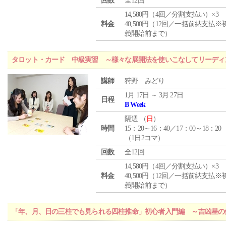
回数
全12回
14,580円（4回／分割支払い）×3
料金
40,500円（12回／一括前納支払※
義開始前まで）
タロット・カード 中級実習 ～様々な展開法を使いこなしてリーディ
講師
狩野 みどり
1月 17日 ～ 3月 27日
日程
B Week
隔週 （
日
）
時間
15：20～16：40／17：00～18：20
（1日2コマ）
回数
全12回
14,580円（4回／分割支払い）×3
料金
40,500円（12回／一括前納支払※
義開始前まで）
「年、月、日の三柱でも見られる四柱推命」初心者入門編 ～吉凶星の