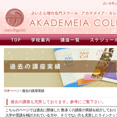
占いを学
TOPページ
>
過去の講座実績
過去の講座も充実しております。参考にご覧下さい。
こちらのページでは過去に開催した 数多くの講座の実績を紹介しており
入学や受講を検討されている方や、そうでない方も充実したラインナッ