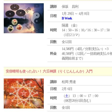
講師
保坂 昌利
1月 29日 ～ 4月 8日
日程
B Week
隔週 （
金
）
時間
14：50～16：10／16：30～17：50
（1日2コマ）
回数
全12回
14,580円（4回／分割支払い）×3
料金
40,500円（12回／一括前納支払※
義開始前まで）
安倍晴明も使った占い！ 六壬神課（りくじんしんか）入門
講師
松岡 秀達
日程
2月 6日
（
土
） 13 ：00 ～ 17 ：00
時間
（休憩20分1回含む）
回数
全1回