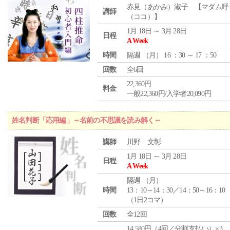
赤見（あかみ）淑子 【マダム呼
講師
（ココ）】
1月 18日 ～ 3月 28日
日程
A Week
時間
隔週 （
月
） 16 ：30 ～ 17 ：50
回数
全6回
22,360円
料金
一般22,360円/入学者20,090円
姓名判断「応用編」～名前の不思議を読み解く～
講師
川野 文彰
1月 18日 ～ 3月 28日
日程
A Week
隔週 （
月
）
時間
13：10～14：30／14：50～16：10
（1日2コマ）
回数
全12回
14,580円（4回／分割支払い）×3