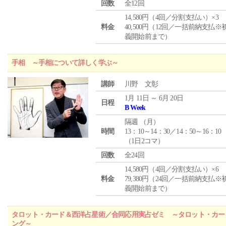
回数
全12回
14,580円（4回／分割支払い）×3
料金
40,500円（12回／一括前納支払※
義開始前まで）
手相 ～手相について詳しく学ぶ～
講師
川野 文彰
1月 11日 ～ 6月 20日
日程
B Week
隔週 （
月
）
時間
13：10～14：30／14：50～16：10
（1日2コマ）
回数
全24回
14,580円（4回／分割支払い）×6
料金
79,380円（24回／一括前納支払※
義開始前まで）
タロット・カード＆西洋占星術／合同応用実占ゼミ ～タロット・カー
ング～