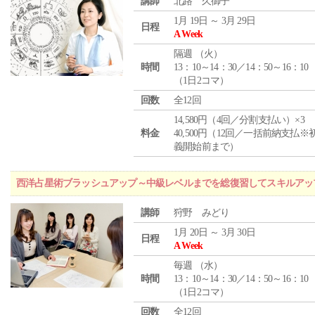
講師
北路 久御子
1月 19日 ～ 3月 29日
日程
A Week
隔週 （
火
）
時間
13：10～14：30／14：50～16：10
（1日2コマ）
回数
全12回
14,580円（4回／分割支払い）×3
料金
40,500円（12回／一括前納支払※
義開始前まで）
西洋占星術ブラッシュアップ～中級レベルまでを総復習してスキルアッ
講師
狩野 みどり
1月 20日 ～ 3月 30日
日程
A Week
毎週 （
水
）
時間
13：10～14：30／14：50～16：10
（1日2コマ）
回数
全12回