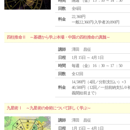
時間
隔週 （
金
） 13 ：10 ～ 14 ：30
回数
全6回
22,360円
料金
一般22,360円/入学者20,090円
四柱推命Ⅱ ～基礎から学ぶ本場・中国の四柱推命の真髄～
講師
澤田 昌征
日程
1月 15日 ～ 4月 1日
時間
毎週 （
金
） 16 ：30 ～ 17 ：50
回数
全12回
14,580円（4回／分割支払い）×3
料金
40,500円（12回／一括前納支払※
義開始前まで）
九星術Ⅰ ～九星術の命術について詳しく学ぶ～
講師
澤田 昌征
日程
1月 15日 ～ 4月 1日