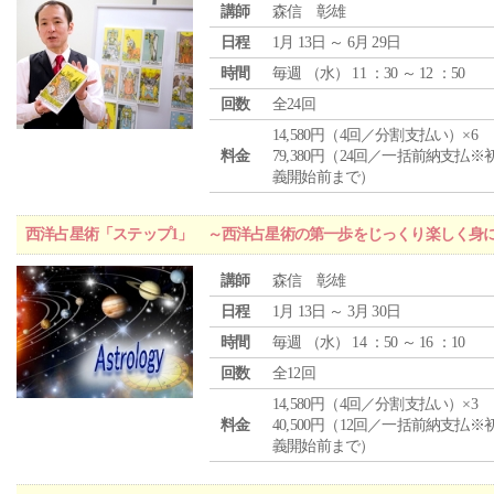
講師
森信 彰雄
日程
1月 13日 ～ 6月 29日
時間
毎週 （
水
） 11 ：30 ～ 12 ：50
回数
全24回
14,580円（4回／分割支払い）×6
料金
79,380円（24回／一括前納支払※
義開始前まで）
西洋占星術「ステップ1」 ～西洋占星術の第一歩をじっくり楽しく身
講師
森信 彰雄
日程
1月 13日 ～ 3月 30日
時間
毎週 （
水
） 14 ：50 ～ 16 ：10
回数
全12回
14,580円（4回／分割支払い）×3
料金
40,500円（12回／一括前納支払※
義開始前まで）