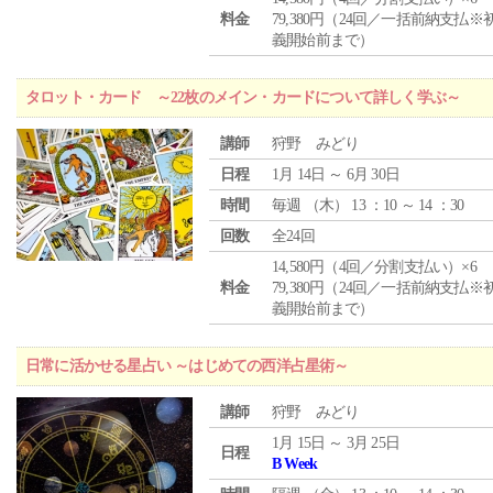
料金
79,380円（24回／一括前納支払※
義開始前まで）
タロット・カード ～22枚のメイン・カードについて詳しく学ぶ～
講師
狩野 みどり
日程
1月 14日 ～ 6月 30日
時間
毎週 （
木
） 13 ：10 ～ 14 ：30
回数
全24回
14,580円（4回／分割支払い）×6
料金
79,380円（24回／一括前納支払※
義開始前まで）
日常に活かせる星占い ～はじめての西洋占星術～
講師
狩野 みどり
1月 15日 ～ 3月 25日
日程
B Week