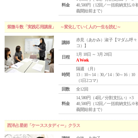
料金
40,500円（12回／一括前納支払※
義開始前まで）
紫微斗数「実践応用講座」 ～変化していく人の一生を読む～
赤見（あかみ）淑子【マダム呼々
講師
コ）】
1月 18日 ～ 3月 28日
日程
A Week
隔週 （
月
）
時間
13：10～14：30／14：50～16：10
（1日2コマ）
回数
全12回
14,580円（4回／分割支払い）×3
料金
40,500円（12回／一括前納支払※
義開始前まで）
西洋占星術「ケーススタディー」クラス