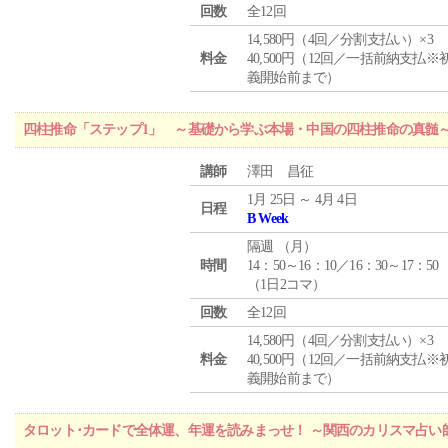
回数
全12回
14,580円（4回／分割支払い）×3
料金
40,500円（12回／一括前納支払※
義開始前まで）
四柱推命「ステップ1」 ～基礎から学ぶ本場・中国の四柱推命の真髄
講師
澤田 昌征
1月 25日 ～ 4月 4日
日程
B Week
隔週 （
月
）
時間
14：50～16：10／16：30～17：50
（1日2コマ）
回数
全12回
14,580円（4回／分割支払い）×3
料金
40,500円（12回／一括前納支払※
義開始前まで）
タロット･カードで全体運、年運を読みまっせ！ ～関西のカリスマ占い