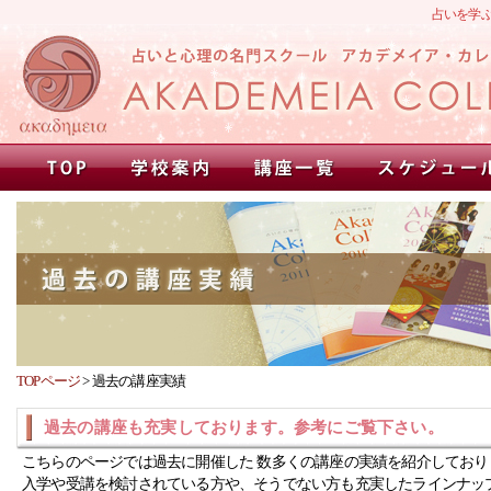
占いを学
TOPページ
>
過去の講座実績
過去の講座も充実しております。参考にご覧下さい。
こちらのページでは過去に開催した 数多くの講座の実績を紹介しており
入学や受講を検討されている方や、そうでない方も充実したラインナッ