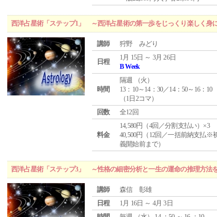
西洋占星術「ステップ1」 ～西洋占星術の第一歩をじっくり楽しく身
講師
狩野 みどり
1月 15日 ～ 3月 26日
日程
B Week
隔週 （
火
）
時間
13：10～14：30／14：50～16：10
（1日2コマ）
回数
全12回
14,580円（4回／分割支払い）×3
料金
40,500円（12回／一括前納支払※
義開始前まで）
西洋占星術「ステップ3」 ～性格の細密分析と一生の運命の推理方法
講師
森信 彰雄
日程
1月 16日 ～ 4月 3日
時間
毎週 （
水
） 14 ：50 ～ 16 ：10