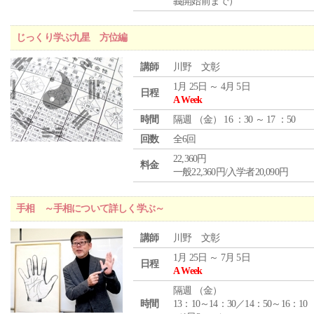
義開始前まで）
じっくり学ぶ九星 方位編
講師
川野 文彰
1月 25日 ～ 4月 5日
日程
A Week
時間
隔週 （
金
） 16 ：30 ～ 17 ：50
回数
全6回
22,360円
料金
一般22,360円/入学者20,090円
手相 ～手相について詳しく学ぶ～
講師
川野 文彰
1月 25日 ～ 7月 5日
日程
A Week
隔週 （
金
）
時間
13：10～14：30／14：50～16：10