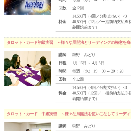
回数
全12回
14,580円（4回／分割支払い）×3
料金
40,500円（12回／一括前納支払※
義開始前まで）
タロット・カード初級実習 ～様々な展開法とリーディングの極意を身
講師
狩野 みどり
日程
1月 16日 ～ 4月 3日
時間
毎週 （
水
） 19 ：00 ～ 20 ：20
回数
全12回
14,580円（4回／分割支払い）×3
料金
40,500円（12回／一括前納支払※
義開始前まで）
タロット・カード 中級実習 ～様々な展開法を使いこなしてリーディ
講師
狩野 みどり