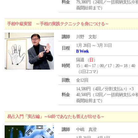
料金
79,380円（24回／一括前納支払※
義開始前まで）
手相中級実習 ～手相の実践テクニックを身につける～
講師
川野 文彰
1月 20日 ～ 3月 31日
日程
B Week
隔週 （
日
）
時間
15：40～17：00／17：20～18：40
（1日2コマ）
回数
全12回
14,580円（4回／分割支払い）×3
料金
40,500円（12回／一括前納支払※
義開始前まで）
易占入門「実占編」～64卦であなたも答えが出せる～
講師
中嶋 真澄