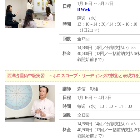
1月 16日 ～ 3月 27日
日程
B Week
隔週 （
水
）
時間
13：10～14：30／14：50～16：10
（1日2コマ）
回数
全12回
14,580円（4回／分割支払い）×3
料金
40,500円（12回／一括前納支払※
義開始前まで）
西洋占星術中級実習 ～ホロスコープ・リーディングの技術と表現力を
講師
森信 彰雄
日程
1月 16日 ～ 4月 3日
時間
毎週 （
水
） 13 ：10 ～ 14 ：30
回数
全12回
14,580円（4回／分割支払い）×3
料金
40,500円（12回／一括前納支払※
義開始前まで）