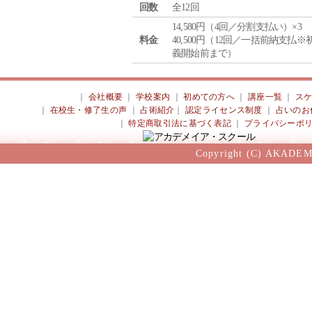
回数
全12回
14,580円（4回／分割支払い）×3
料金
40,500円（12回／一括前納支払※
義開始前まで）
｜
会社概要
｜
学校案内
｜
初めての方へ
｜
講座一覧
｜
ス
｜
在校生・修了生の声
｜
占術紹介
｜
認定ライセンス制度
｜
占いのお
｜
特定商取引法に基づく表記
｜
プライバシーポ
Copyright (C) AKADEM