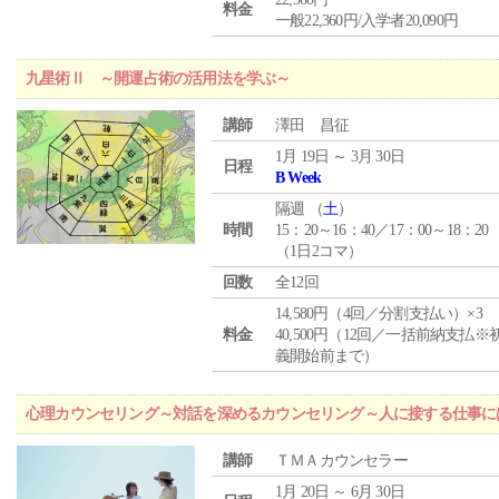
料金
一般22,360円/入学者20,090円
九星術Ⅱ ～開運占術の活用法を学ぶ～
講師
澤田 昌征
1月 19日 ～ 3月 30日
日程
B Week
隔週 （
土
）
時間
15：20～16：40／17：00～18：20
（1日2コマ）
回数
全12回
14,580円（4回／分割支払い）×3
料金
40,500円（12回／一括前納支払※
義開始前まで）
心理カウンセリング～対話を深めるカウンセリング～人に接する仕事には
講師
ＴＭＡカウンセラー
1月 20日 ～ 6月 30日