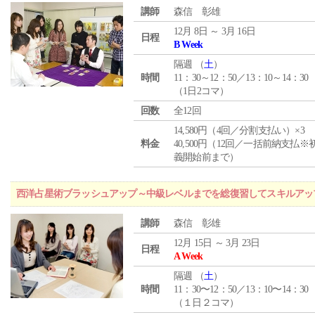
講師
森信 彰雄
12月 8日 ～ 3月 16日
日程
B Week
隔週 （
土
）
時間
11：30～12：50／13：10～14：30
（1日2コマ）
回数
全12回
14,580円（4回／分割支払い）×3
料金
40,500円（12回／一括前納支払※
義開始前まで）
西洋占星術ブラッシュアップ～中級レベルまでを総復習してスキルアッ
講師
森信 彰雄
12月 15日 ～ 3月 23日
日程
A Week
隔週 （
土
）
時間
11：30〜12：50／13：10〜14：30
（１日２コマ）