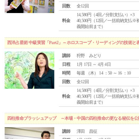
回数
全12回
14,580円（4回／分割支払い）×3
料金
40,500円（12回／一括前納支払※
義開始前まで）
西洋占星術 中級実習「Part2」～ホロスコープ・リーディングの技術
講師
狩野 みどり
日程
1月 17日 ～ 4月 4日
時間
毎週 （
木
） 14 ：50 ～ 16 ：10
回数
全12回
14,580円（4回／分割支払い）×3
料金
40,500円（12回／一括前納支払※
義開始前まで）
四柱推命ブラッシュアップ ～本場・中国の四柱推命の更なる秘伝を公
講師
澤田 昌征