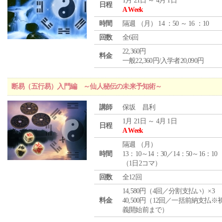
1月 21日 ～ 4月 1日
日程
A Week
時間
隔週 （
月
） 14 ：50 ～ 16 ：10
回数
全6回
22,360円
料金
一般22,360円/入学者20,090円
断易（五行易）入門編 ～仙人秘伝の未来予知術～
講師
保坂 昌利
1月 21日 ～ 4月 1日
日程
A Week
隔週 （
月
）
時間
13：10～14：30／14：50～16：10
（1日2コマ）
回数
全12回
14,580円（4回／分割支払い）×3
料金
40,500円（12回／一括前納支払※
義開始前まで）