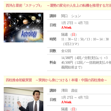
西洋占星術「ステップ4」 ～運勢の変化や人生上の転機を推理する方
講師
関口 シュン
1月 27日 ～ 4月 7日
日程
A Week
隔週 （
日
）
時間
11：30～12：50／13：10～14：30
（1日2コマ）
回数
全12回
14,580円（4回／分割支払い）×3
料金
40,500円（12回／一括前納支払※
義開始前まで）
四柱推命初級実習 ～実例から身につける！本場・中国の四柱推命～
講師
澤田 昌征
1月 27日 ～ 4月 7日
日程
A Week
隔週 （
日
）