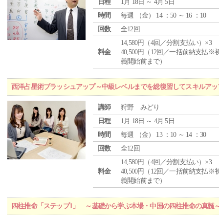
日程
1月 18日 ～ 4月 5日
時間
毎週 （
金
） 14 ：50 ～ 16 ：10
回数
全12回
14,580円（4回／分割支払い）×3
料金
40,500円（12回／一括前納支払※
義開始前まで）
西洋占星術ブラッシュアップ～中級レベルまでを総復習してスキルアッ
講師
狩野 みどり
日程
1月 18日 ～ 4月 5日
時間
毎週 （
金
） 13 ：10 ～ 14 ：30
回数
全12回
14,580円（4回／分割支払い）×3
料金
40,500円（12回／一括前納支払※
義開始前まで）
四柱推命「ステップ1」 ～基礎から学ぶ本場・中国の四柱推命の真髄