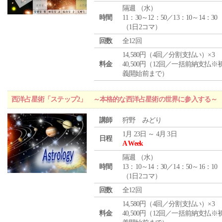
隔週 （
水
）
時間
11：30～12：50／13：10～14：30
（1日2コマ）
回数
全12回
14,580円（4回／分割支払い）×3
料金
40,500円（12回／一括前納支払※
義開始前まで）
西洋占星術「ステップ2」 ～本格的な西洋占星術の世界に参入する～
講師
狩野 みどり
1月 23日 ～ 4月 3日
日程
A Week
隔週 （
水
）
時間
13：10～14：30／14：50～16：10
（1日2コマ）
回数
全12回
14,580円（4回／分割支払い）×3
料金
40,500円（12回／一括前納支払※