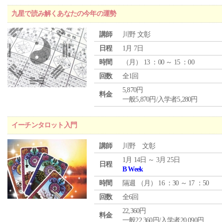
九星で読み解くあなたの今年の運勢
講師
川野 文彰
日程
1月 7日
時間
（
月
） 13 ：00 ～ 15 ：00
回数
全1回
5,870円
料金
一般5,870円/入学者5,280円
イーチンタロット入門
講師
川野 文彰
1月 14日 ～ 3月 25日
日程
B Week
時間
隔週 （
月
） 16 ：30 ～ 17 ：50
回数
全6回
22,360円
料金
一般22,360円/入学者20,090円