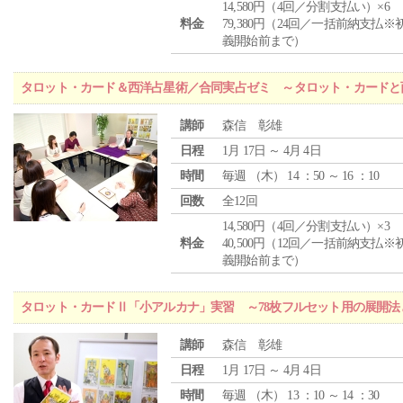
14,580円（4回／分割支払い）×6
料金
79,380円（24回／一括前納支払※
義開始前まで）
タロット・カード＆西洋占星術／合同実占ゼミ ～タロット・カードと
講師
森信 彰雄
日程
1月 17日 ～ 4月 4日
時間
毎週 （
木
） 14 ：50 ～ 16 ：10
回数
全12回
14,580円（4回／分割支払い）×3
料金
40,500円（12回／一括前納支払※
義開始前まで）
タロット・カードⅡ「小アルカナ」実習 ～78枚フルセット用の展開
講師
森信 彰雄
日程
1月 17日 ～ 4月 4日
時間
毎週 （
木
） 13 ：10 ～ 14 ：30