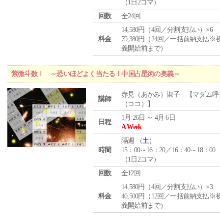
（1日2コマ）
回数
全24回
14,580円（4回／分割支払い）×6
料金
79,380円（24回／一括前納支払※
義開始前まで）
紫微斗数Ⅰ ～恐いほどよく当たる！中国占星術の奥義～
赤見（あかみ）淑子 【マダム呼
講師
（ココ）】
1月 26日 ～ 4月 6日
日程
A Week
隔週 （
土
）
時間
15：00～16：20／16：40～18：00
（1日2コマ）
回数
全12回
14,580円（4回／分割支払い）×3
料金
40,500円（12回／一括前納支払※
義開始前まで）