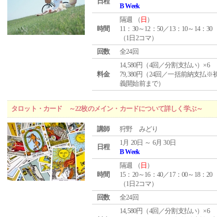
日程
B Week
隔週 （
日
）
時間
11：30～12：50／13：10～14：30
（1日2コマ）
回数
全24回
14,580円（4回／分割支払い）×6
料金
79,380円（24回／一括前納支払※
義開始前まで）
タロット・カード ～22枚のメイン・カードについて詳しく学ぶ～
講師
狩野 みどり
1月 20日 ～ 6月 30日
日程
B Week
隔週 （
日
）
時間
15：20～16：40／17：00～18：20
（1日2コマ）
回数
全24回
14,580円（4回／分割支払い）×6