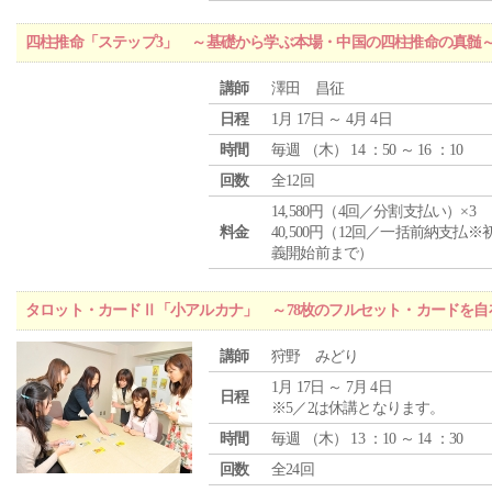
四柱推命「ステップ3」 ～基礎から学ぶ本場・中国の四柱推命の真髄
講師
澤田 昌征
日程
1月 17日 ～ 4月 4日
時間
毎週 （
木
） 14 ：50 ～ 16 ：10
回数
全12回
14,580円（4回／分割支払い）×3
料金
40,500円（12回／一括前納支払※
義開始前まで）
タロット・カードⅡ「小アルカナ」 ～78枚のフルセット・カードを自
講師
狩野 みどり
1月 17日 ～ 7月 4日
日程
※5／2は休講となります。
時間
毎週 （
木
） 13 ：10 ～ 14 ：30
回数
全24回