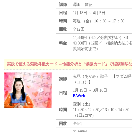
講師
澤田 昌征
日程
1月 18日 ～ 4月 5日
時間
毎週 （
金
） 16 ：30 ～ 17 ：50
回数
全12回
14,580円（4回／分割支払い）×3
料金
40,500円（12回／一括前納支払※
義開始前まで）
実践で使える紫微斗数カード ～命盤分析と「紫微カード」で縦横無尽
赤見（あかみ）淑子 【マダム呼
講師
（ココ）】
1月 19日 ～ 3月 16日
日程
B Week
変則（土）
時間
11：30～12：50／13：10～14：30
（1日2コマ）
回数
全6回
22,360円