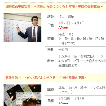
四柱推命中級実習 ～実例から身につける！ 本場・中国の四柱推命～
講師
澤田 昌征
1月 21日 ～ 4月 1日
日程
A Week
隔週 （
月
）
時間
14：50～16：10／16：30～17：50
（1日2コマ）
回数
全12回
14,580円（4回／分割支払い）×3
料金
40,500円（12回／一括前納支払※
義開始前まで）
紫微斗数Ⅱ ～恐いほどよく当たる！ 中国占星術の奥義～
赤見（あかみ）淑子 【マダム呼
講師
（ココ）】
1月 23日 ～ 4月 3日
日程
A Week