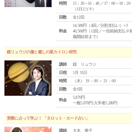
時間
15：20～16：40 ／17：00～18：20
（1日2コマ）
回数
全12回
14,580円（4回／分割支払い）×3
料金
40,500円（12回／一括前納支払※
義開始前まで）
鏡リュウジの傷と癒しの星カイロン研究
講師
鏡 リュウジ
日程
1月 31日
時間
（
木
） 19 ：00 ～ 21 ：00
回数
全1回
5,870円
料金
一般5,870円/入学者5,280円
実際に占って学ぶ！ 「タロット・カード占い」
講師
大木 華子