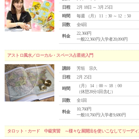
日程
2月 18日 ～ 3月 25日
時間
毎週 （
月
） 11 ：30 ～ 12 ：50
回数
全6回
22,360円
料金
一般22,360円/入学者20,090円
アストロ風水／ローカル・スペース占星術入門
講師
芳垣 宗久
日程
2月 25日
（
月
） 14 ：00 ～ 18 ：00
時間
（休憩20分1回含む）
回数
全1回
10,760円
料金
一般10,760円/入学者9,680円
タロット・カード 中級実習 ～様々な展開法を使いこなしてリーディ