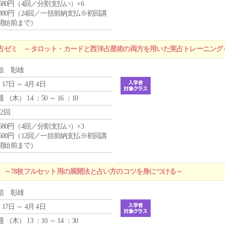
4,580円（4回／分割支払い）×6
9,380円（24回／一括前納支払※初回講
開始前まで）
占ゼミ ～タロット・カードと西洋占星術の両方を用いた実占トレーニング
信 彰雄
 17日 ～ 4月 4日
週 （
木
） 14 ：50 ～ 16 ：10
12回
4,580円（4回／分割支払い）×3
0,500円（12回／一括前納支払※初回講
開始前まで）
 ～78枚フルセット用の展開法と占い方のコツを身につける～
信 彰雄
 17日 ～ 4月 4日
週 （
木
） 13 ：10 ～ 14 ：30