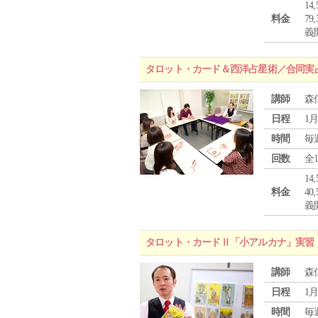
1
料金
7
義
タロット・カード＆西洋占星術／合同実
講師
森
日程
1月
時間
毎
回数
全
1
料金
4
義
タロット・カードⅡ「小アルカナ」実習
講師
森
日程
1月
時間
毎