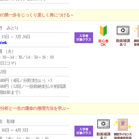
術の第一歩をじっくり楽しく身につける～
野 みどり
 15日 ～ 3月 26日
Week
週 （
火
）
：10～14：30／14：50～16：10
1日2コマ）
12回
4,580円（4回／分割支払い）×3
0,500円（12回／一括前納支払※初回講
開始前まで）
密分析と一生の運命の推理方法を学ぶ～
信 彰雄
 16日 ～ 4月 3日
週 （
水
） 14 ：50 ～ 16 ：10