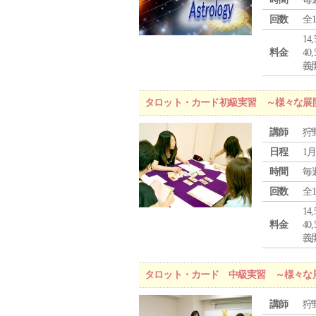
回数
全
1
料金
4
義
タロット・カード初級実習 ～様々な展
講師
狩
日程
1月
時間
毎
回数
全
1
料金
4
義
タロット・カード 中級実習 ～様々な
講師
狩