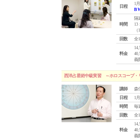
1月
日程
B 
隔
時間
13
（
回数
全
1
料金
4
義
西洋占星術中級実習 ～ホロスコープ・
講師
森
日程
1月
時間
毎
回数
全
1
料金
4
義