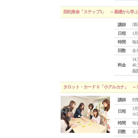
四柱推命「ステップ3」 ～基礎から学
講師
澤
日程
1月
時間
毎
回数
全
1
料金
4
義
タロット・カードⅡ「小アルカナ」 ～
講師
狩
1月
日程
※
時間
毎
回数
全