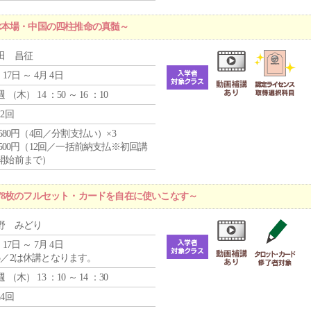
ぶ本場・中国の四柱推命の真髄～
田 昌征
 17日 ～ 4月 4日
週 （
木
） 14 ：50 ～ 16 ：10
12回
4,580円（4回／分割支払い）×3
0,500円（12回／一括前納支払※初回講
開始前まで）
78枚のフルセット・カードを自在に使いこなす～
野 みどり
 17日 ～ 7月 4日
5／2は休講となります。
週 （
木
） 13 ：10 ～ 14 ：30
24回