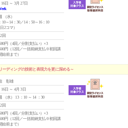
 16日 ～ 3月 27日
Week
週 （
水
）
：10～14：30／14：50～16：10
1日2コマ）
12回
4,580円（4回／分割支払い）×3
0,500円（12回／一括前納支払※初回講
開始前まで）
リーディングの技術と表現力を更に深める～
信 彰雄
 16日 ～ 4月 3日
週 （
水
） 13 ：10 ～ 14 ：30
12回
4,580円（4回／分割支払い）×3
0,500円（12回／一括前納支払※初回講
開始前まで）