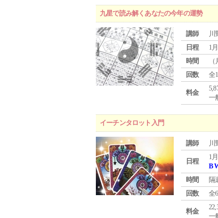
九星で読み解くあなたの今年の運勢
講師
川
日程
1月
時間
（
回数
全
5,
料金
一般
イーチンタロット入門
講師
川
1月
日程
B 
時間
隔
回数
全
22
料金
一般