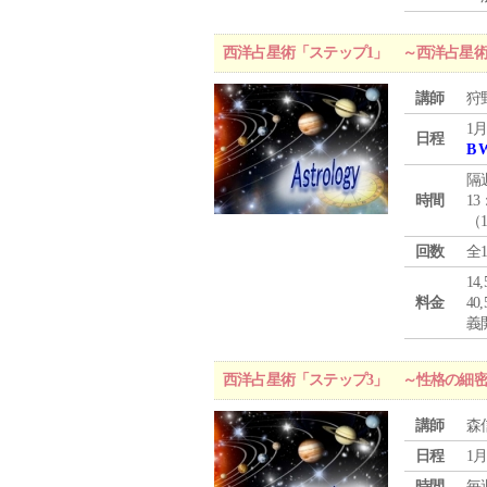
西洋占星術「ステップ1」 ～西洋占星
講師
狩
1月
日程
B 
隔
時間
13
（
回数
全
1
料金
4
義
西洋占星術「ステップ3」 ～性格の細
講師
森
日程
1月
時間
毎